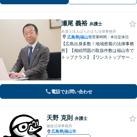
い。【弁護士歴20年以上】
瀬尾 義裕
弁護士
弁護士法人ばらのまち法律事務所
広島県
福山市
営業時間：本日定休日
|
【広島出身多数！地域密着の法律事務
所】【相続問題の取扱件数は福山市で
トップクラス】【ワンストップサービ
ス】税理士、司法書士、社会保険労務
士、土地家屋調査士など各士業との緊
密な連携体制「企業法務、民事家事、
遺言・相続、債務整理など、幅広い分
野に対応」
電話でお問い合わせ
天野 克則
弁護士
備後法律事務所
広島県
福山市
|