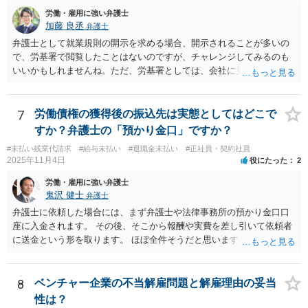
労働・雇用に強い弁護士
加藤 良丞
弁護士
弁護士として就業規則の開示を求める場合、開示されることが多いの
で、労基署で閲覧したことはないのですが、チャレンジしてみるのも
いいかもしれませんね。ただ、労基署としては、会社に見せてもらっ
てくださいと言うと思いますので、就業規則の開示拒否がなされてい
ることを端的に理解してもらう必要があると思います。よって、就業
規則の開示に関するやりとりはメール等の形に残る方法で行うのが良
7
労働債権の獲得後の振込先は実態としてはどこで
いと思います。
すか？弁護士の「預かり金口」ですか？
#未払い残業代請求
#給与未払い
#退職金未払い
#正社員・契約社員
2025年11月4日
役にたった
2
労働・雇用に強い弁護士
鬼沢 健士
弁護士
弁護士に依頼した場合には、まず弁護士や法律事務所の預かり金口口
座に入金されます。 その後、そこから報酬や実費を差し引いて依頼者
に送金という形を取ります。 ほぼ全件そうだと思います。
8
ベンチャー企業の不当解雇問題と解雇理由の妥当
性は？