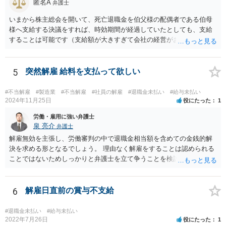
匿名A
弁護士
場合、争える余地が増えるといえるでしょう。 ただ、復職は色々な意
味で難しいと思われますので、復職を主張しつつ、最終的に解決金と
いまから株主総会を開いて、死亡退職金を伯父様の配偶者である伯母
して退職金以上の金額を受け取ることで退職するというのが現実的に
様へ支給する決議をすれば、時効期間が経過していたとしても、支給
目指すべき方向性になるかと思います。
することは可能です（支給額が大きすぎて会社の経営がおかしくなっ
てしまうと問題ですが）。 なお、経費としては認められないと思いま
すし（支払う必要のないお金を支払うわけですから）、受け取った伯
母様には一時所得として課税される可能性もありますから、事前に税
5
突然解雇 給料を支払って欲しい
理士さんへ相談したほうがよいでしょう。
#不当解雇
#製造業
#不当解雇
#社員の解雇
#退職金未払い
#給与未払い
2024年11月25日
役にたった
1
労働・雇用に強い弁護士
泉 亮介
弁護士
解雇無効を主張し、労働審判の中で退職金相当額を含めての金銭的解
決を求める形となるでしょう。 理由なく解雇をすることは認められる
ことではないためしっかりと弁護士を立て争うことを検討されて良い
かと思われます。
6
解雇日直前の賞与不支給
#退職金未払い
#給与未払い
2022年7月26日
役にたった
1