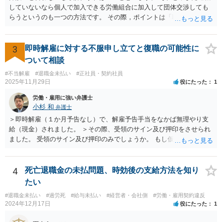
働基準監督署へ申告なされているとのことですが、労働基準監督署が
していないなら個人で加入できる労働組合に加入して団体交渉しても
行うのは、原則として、会社への指導や是正勧告のため、未払い賃金
らうというのも一つの方法です。 その際，ポイントは「職場復帰の労
の支払いを会社に強制する措置までは行うことができないという実情
働条件」について交渉するということです。退職を前提にしてはいけ
があります。 そのため、退職の意思を既に会社に表明しているのであ
ません。 「北海道 個人加盟 労働組合」と検索すると相談窓口が出
れば、未払賃金の支払を求める労働審判や労働訴訟などの方法に切り
てきますので一度相談してみてはどうでしょうか。
3
即時解雇に対する不服申し立てと復職の可能性に
替えることを検討された方が適切なように思います（とろうとされて
ついて相談
いる主題と会社の実態とがマッチしていないように思われます）。 一
度、雇用契約書や就業規則などを持参の上、弁護士に直接相談されて
#不当解雇
#退職金未払い
#正社員・契約社員
2025年11月29日
役にたった
1
みてはいかがでしょうか。
労働・雇用に強い弁護士
小杉 和
弁護士
＞即時解雇（１か月予告なし）で、解雇予告手当をなかば無理やり支
給（現金）されました。 ＞その際、受領のサイン及び押印をさせられ
ました。 受領のサイン及び押印のみでしょうか。 もし仮に自らの意思
で退職するような文言が書かれた書面にサイン又は押印等した場合に
は相当苦しいスタートになり、最悪解雇を争えなくなります。 もしそ
うでなければ争う余地はあるでしょう。ただ解雇予告手当を受け取っ
4
死亡退職金の未払問題、時効後の支給方法を知り
てしまっている事実もあり、その点不利であることは確かです。 その
たい
一方で、一般論ですが、解雇は会社にとってハードルが高く、また懲
#退職金未払い
#過労死
#給与未払い
#経営者・会社側
#労働・雇用契約違反
戒処分としての解雇はさらにハードルが高まります。 例えば、今回の
2024年12月17日
役にたった
1
懲戒解雇の言渡しの前に人事部あるいは幹部との面談等ありましたで
しょうか。それとも何もなしにいきなりの解雇通告でしたか。後者の