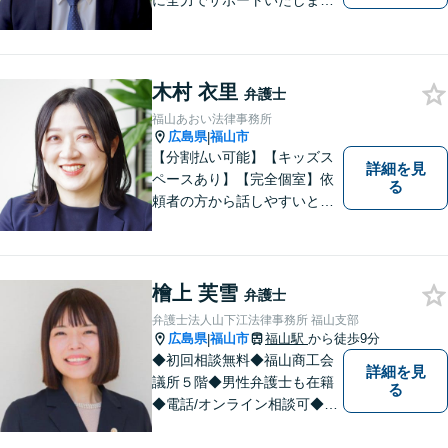
に全力でサポートいたしま
す！些細なことでも是非一度
ご相談ください。【キッズス
ペースあり】
木村 衣里
弁護士
福山あおい法律事務所
広島県
福山市
|
【分割払い可能】【キッズス
詳細を見
ペースあり】【完全個室】依
る
頼者の方から話しやすいと定
評があります。日々の生活の
中の不安や些細な問題であっ
ても是非お気軽に弁護士にご
相談ください。
檜上 芙雪
弁護士
弁護士法人山下江法律事務所 福山支部
広島県
福山市
福山駅
から徒歩9分
|
◆初回相談無料◆福山商工会
詳細を見
議所５階◆男性弁護士も在籍
る
◆電話/オンライン相談可◆離
婚・不貞慰謝料請求、刑事弁