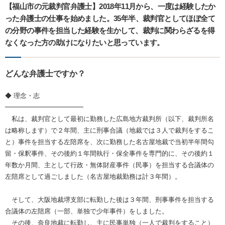
【福山市の元裁判官弁護士】2018年11月から、一度は経験したか
った弁護士の仕事を始めました。35年半、裁判官としてほぼ全て
の分野の事件を担当した経験を生かして、裁判に関わらざるを得
なくなった方の助けになりたいと思っています。
どんな弁護士ですか？
◆ 理念・志
━━━━━━━━━━━━
私は、裁判官として最初に勤務した広島地方裁判所（以下、裁判所名
は略称します）で２年間、主に刑事合議（地裁では３人で裁判をするこ
と）事件を担当する左陪席を、次に勤務した名古屋地裁で当初半年間勾
留・保釈事件、その後約１年間執行・保全事件を専門的に、その後約１
年数か月間、主として行政・無体財産事件（民事）を担当する合議体の
左陪席として過ごしました（名古屋地裁勤務は計３年間）。
そして、大阪地裁堺支部に転勤した後は３年間、刑事事件を担当する
合議体の左陪席（一部、単独で少年事件）をしました。
その後、奈良地裁に転勤し、主に民事単独（一人で裁判をすること）