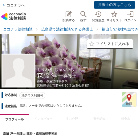
弁護士の方はこちら
ココナラへ
投稿する
探す
閲覧履歴
マイリスト
ログイン
ココナラ法律相談
広島県で法律相談できる弁護士
福山市で法律相談で
マイリストに入れる
もりわき じゅんいち
森脇 淳一
弁護士
森谷・森脇法律事務所
広島県
福山市若松町10-5 法友会館3階
対応体制
法テラス利用可
電話、メールでの相談はいたしておりません。
注意補足
インタビュー
注力分野
事例紹介
料金表
プロフィール
森脇 淳一弁護士 森谷・森脇法律事務所