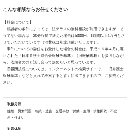
こんな相談ならお任せください
【料金について】
相談者の条件によっては、法テラスの無料相談が利用できますが、そ
うでない場合は、30分程度で終えた場合は5000円、1時間以上1万円とさ
せていただいています（消費税は別途頂戴いたします）。
事件についての委任をお受けした場合の料金は、平成１６年４月に廃
止された「日本弁護士連合会報酬等基準」（旧報酬規程）を参照しなが
ら、依頼者の方と話し合って決めたいと思っています。
旧報酬規程については、インターネットの検索サイトで、「旧弁護士
報酬基準」などと入れて検索するとすぐに出てきますので、ご参照くだ
さい。
取扱分野
離婚・男女問題
相続・遺言
交通事故
労働・雇用
債権回収
不動
産・住まい
対応体制