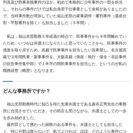
判長及び刑事単独事件のほか、初めて本格的に少年事件の一部を担当
し、それらの事件だけでは私自身若干仕事量として余裕がありましたの
で、当時事件数が増加していた福山支部の家事調停・審判事件（遺産分
割・甲類審判を除く）も担当しました（５年間）。
私は，福山支部勤務５年経過の時点で、民事事件から９年間離れてい
たため、いつかは弁護士になりたいと思っていたことから、民事事件の
感覚を取り戻すため、高裁で民事事件を担当したい旨希望し、名古屋高
裁で３年間民事・家事事件を、大阪高裁（倒産・執行・保全・非訟事件
の抗告事件集中部）で１年半の間民事事件を担当した、というのが私の
職務経歴（略歴）となります。
どんな事務所ですか？
福山支部勤務時代に知己を得た先輩弁護士である森谷正秀先生の事務
所に合流させていただき、その助言も受けながら、弁護士としての一歩
を歩み始めました。
裁判官として携わった経験のある事件を、弁護士としても担当した
く、特に分野は限らないで、私でよければ、ほぼ、どのような事件につ