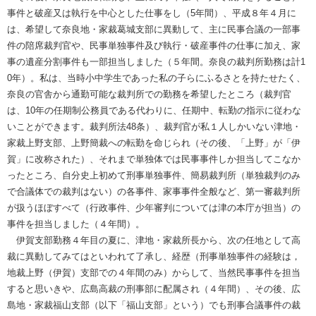
事件と破産又は執行を中心とした仕事をし（5年間）、平成８年４月に
は、希望して奈良地・家裁葛城支部に異動して、主に民事合議の一部事
件の陪席裁判官や、民事単独事件及び執行・破産事件の仕事に加え、家
事の遺産分割事件も一部担当しました（５年間。奈良の裁判所勤務は計1
0年）。私は、当時小中学生であった私の子らにふるさとを持たせたく、
奈良の官舎から通勤可能な裁判所での勤務を希望したところ（裁判官
は、10年の任期制公務員である代わりに、任期中、転勤の指示に従わな
いことができます。裁判所法48条）、裁判官が私１人しかいない津地・
家裁上野支部、上野簡裁への転勤を命じられ（その後、「上野」が「伊
賀」に改称された）、それまで単独体では民事事件しか担当してこなか
ったところ、自分史上初めて刑事単独事件、簡易裁判所（単独裁判のみ
で合議体での裁判はない）の各事件、家事事件全般など、第一審裁判所
が扱うほぼすべて（行政事件、少年審判については津の本庁が担当）の
事件を担当しました（４年間）。
伊賀支部勤務４年目の夏に、津地・家裁所長から、次の任地として高
裁に異動してみてはといわれて了承し、経歴（刑事単独事件の経験は，
地裁上野（伊賀）支部での４年間のみ）からして、当然民事事件を担当
すると思いきや、広島高裁の刑事部に配属され（４年間）、その後、広
島地・家裁福山支部（以下「福山支部」という）でも刑事合議事件の裁