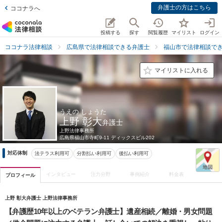
弁護士の方はこちら
ココナラへ
投稿する
探す
閲覧履歴
マイリスト
ログイン
ココナラ法律相談
広島県で法律相談できる弁護士
福山市で法律相談で
マイリストに入れる
うえの しょうた
上野 彰大
弁護士
上野法律事務所
広島県
福山市寺町9-11 ディックスビル202
対応体制
法テラス利用可
分割払い利用可
後払い利用可
インタビュー
注力分野
事例紹介
料金表
プロフィール
上野 彰大弁護士 上野法律事務所
【弁護歴10年以上のベテラン弁護士】遺産相続／離婚・男女問題