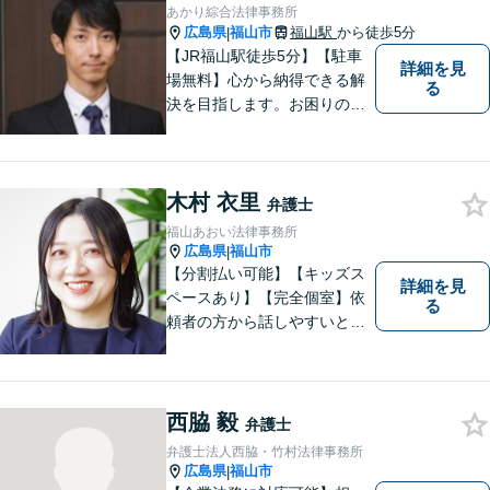
いらしてください。【駐車場
あかり綜合法律事務所
有】
広島県
福山市
福山駅
から徒歩5分
|
【JR福山駅徒歩5分】【駐車
詳細を見
場無料】心から納得できる解
る
決を目指します。お困りの方
は、お気軽にご相談くださ
い。
木村 衣里
弁護士
福山あおい法律事務所
広島県
福山市
|
【分割払い可能】【キッズス
詳細を見
ペースあり】【完全個室】依
る
頼者の方から話しやすいと定
評があります。日々の生活の
中の不安や些細な問題であっ
ても是非お気軽に弁護士にご
相談ください。
西脇 毅
弁護士
弁護士法人西脇・竹村法律事務所
広島県
福山市
|