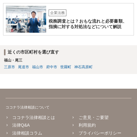
企業法務
税務調査とは？おもな流れと必要書類、
指摘に対する対処法などについて解説
近くの市区町村を選び直す
福山・尾三
三原市
尾道市
福山市
府中市
世羅町
神石高原町
ココナラ法律相談について
ココナラ法律相談とは
ご意見・ご要望
法律Q&A
利用規約
法律相談コラム
プライバシーポリシー