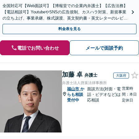
全国対応可【Web面談可】【博報堂での企業内弁護士】【広告法務】
【電話相談可】YoutubeやSNSの広告規制、カスハラ対策、新規事業
の立ち上げ、事業承継、株式譲渡、英文契約書・英文レターのレビュ
ー・ドラフトなどに対応。
料金表を見る
電話でお問い合わせ
メールで面談予約
加藤 卓
弁護士
大阪府
弁護士法人啓葉法律事務所
営業時
福山市
か
面談方法(対面・電
らも相談
話・ビデオなど)は
間：本日
受付中
応相談
定休日