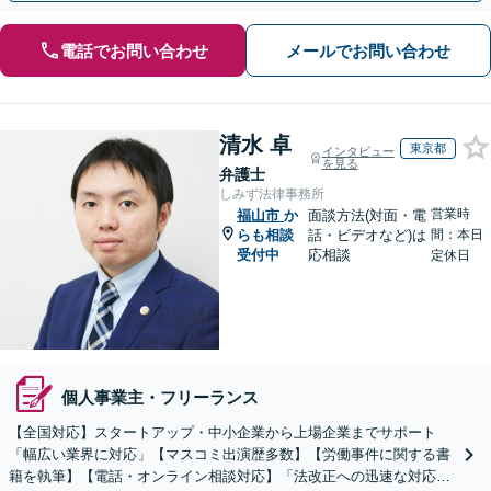
電話でお問い合わせ
メールでお問い合わせ
清水 卓
東京都
インタビュー
を見る
弁護士
しみず法律事務所
営業時
福山市
か
面談方法(対面・電
らも相談
話・ビデオなど)は
間：本日
受付中
応相談
定休日
個人事業主・フリーランス
【全国対応】スタートアップ・中小企業から上場企業までサポート
「幅広い業界に対応」【マスコミ出演歴多数】【労働事件に関する書
籍を執筆】【電話・オンライン相談対応】「法改正への迅速な対応」