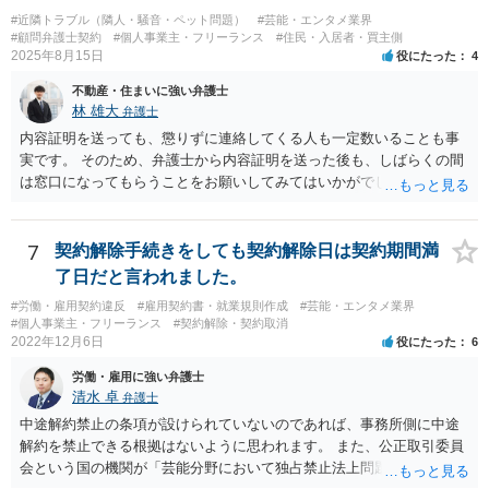
を請け負うことになったのかが問題です。 もし、「物理的にできな
#近隣トラブル（隣人・騒音・ペット問題）
#芸能・エンタメ業界
い」という意味が、単に「契約に記載された納期では間に合わない」
#顧問弁護士契約
#個人事業主・フリーランス
#住民・入居者・買主側
ということであれば、それは単純に履行遅滞を理由とする債務不履行
2025年8月15日
役にたった
4
ですから、契約解除は有効です。 「物理的にできない」が、そもそも
不動産・住まいに強い弁護士
そのような開発は理論的に不可能（例えば、タイムマシンを作るとい
林 雄大
弁護士
う契約等）であれば、契約自体が無効になる可能性があります。 いず
れの場合であっても、結局は、上記の「物理的にできない」部分を除
内容証明を送っても、懲りずに連絡してくる人も一定数いることも事
いた部分は開発完了しているということですから、その部分に相当す
実です。 そのため、弁護士から内容証明を送った後も、しばらくの間
る請負代金は請求できる可能性があります。 ただし、当該開発完了部
は窓口になってもらうことをお願いしてみてはいかがでしょうか。 そ
分だけでどれくらいの価値があるのか、が問題になります。 一般論は
うすれば、もしその方から不当な要求を受けることがあっても、「窓
以上で、より個別的なお話は、詳しい契約内容や開発内容を知る必要
口（弁護士に）言ってください」とだけお伝えし、それ以外には一切
がありますので、正式に弁護士に相談することも検討された方がよい
応じないという姿勢をとることができるため、スタッフの方の負担軽
7
契約解除手続きをしても契約解除日は契約期間満
と思います。
減を図れると思います。 大変な状況かと思いますが、ご参考になりま
了日だと言われました。
したら幸いです。
#労働・雇用契約違反
#雇用契約書・就業規則作成
#芸能・エンタメ業界
#個人事業主・フリーランス
#契約解除・契約取消
2022年12月6日
役にたった
6
労働・雇用に強い弁護士
清水 卓
弁護士
中途解約禁止の条項が設けられていないのであれば、事務所側に中途
解約を禁止できる根拠はないように思われます。 また、公正取引委員
会という国の機関が「芸能分野において独占禁止法上問題となり得る