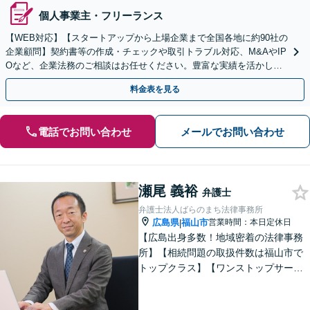
個人事業主・フリーランス
【WEB対応】【スタートアップから上場企業まで全国各地に約90社の
企業顧問】契約書等の作成・チェックや取引トラブル対応、M&AやIP
Oなど、企業法務のご相談はお任せください。豊富な実績を活かし的
確に対応を進めてまいります。
料金表を見る
電話でお問い合わせ
メールでお問い合わせ
瀬尾 義裕
弁護士
弁護士法人ばらのまち法律事務所
広島県
福山市
営業時間：本日定休日
|
【広島出身多数！地域密着の法律事務
所】【相続問題の取扱件数は福山市で
トップクラス】【ワンストップサービ
ス】税理士、司法書士、社会保険労務
士、土地家屋調査士など各士業との緊