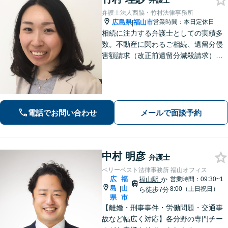
弁護士
弁護士法人西脇・竹村法律事務所
広島県
福山市
営業時間：本日定休日
|
相続に注力する弁護士としての実績多
数。不動産に関わるご相続、遺留分侵
害額請求（改正前遺留分減殺請求）に
も注力。税理士・司法書士・土地家屋
調査士とも連携。複雑な相続問題・法
人破産／再生について経験豊富です。
【駐車場無料】
電話でお問い合わせ
メールで面談予約
中村 明彦
弁護士
ベリーベスト法律事務所 福山オフィス
広
福
福山駅
か
営業時間：09:30~1
島
山
|
8:00（土日祝日）
ら徒歩7分
県
市
【離婚・刑事事件・労働問題・交通事
故など幅広く対応】各分野の専門チー