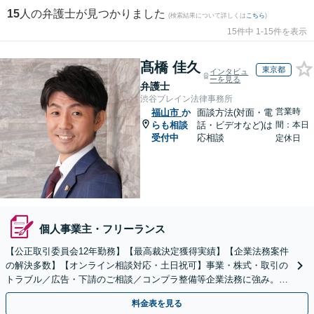
15
人の弁護士が見つかりました
(検索結果について詳しくは
こちら
)
15件中 1-15件を表示
髙橋 佳久
東京都
インタビュ
ーを見る
弁護士
渋谷ブレイン法律事務所
営業時
福山市
か
面談方法(対面・電
らも相談
話・ビデオなど)は
間：本日
受付中
応相談
定休日
個人事業主・フリーランス
【公正取引委員会12年勤務】【最高裁決定獲得実績】【企業法務案件
の解決多数】【オンライン相談対応・土日祝可】事業・株式・取引の
トラブル／広告・下請のご相談／コンプラ整備等企業法務に強み。株
式の相続／誹謗中傷対策／不動産問題まで幅広く対応！
料金表を見る