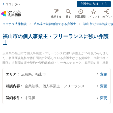
弁護士の方はこちら
ココナラへ
投稿する
探す
閲覧履歴
マイリスト
ログイン
ココナラ法律相談
広島県で法律相談できる弁護士
福山市で法律相談で
福山市の個人事業主・フリーランスに強い弁護
士
広島県の福山市で個人事業主・フリーランスに強い弁護士が15名見つかりまし
た。初回面談無料や休日面談に対応している弁護士なども掲載中。企業法務に
関係する顧問弁護士契約や契約書作成・リーガルチェック、雇用契約書・就業
規則作成等の細かな分野での絞り込み検索もでき便利です。特に弁護士法人ば
らのまち法律事務所の瀬尾 義裕弁護士やベリーベスト法律事務所 福山オフィス
エリア
広島県、福山市
変更
の古謝 秀之弁護士、弁護士法人西脇・竹村法律事務所の竹村 理紗弁護士のプロ
フィール情報や弁護士費用、強みなどが注目されています。『福山市で土日や
相談内容
企業法務、個人事業主・フリーランス
変更
夜間に発生した個人事業主・フリーランスのトラブルを今すぐに弁護士に相談
したい』『個人事業主・フリーランスのトラブル解決の実績豊富な近くの弁護
士を検索したい』『初回相談無料で個人事業主・フリーランスを法律相談でき
詳細条件
未選択
変更
る福山市内の弁護士に相談予約したい』などでお困りの相談者さんにおすすめ
です。