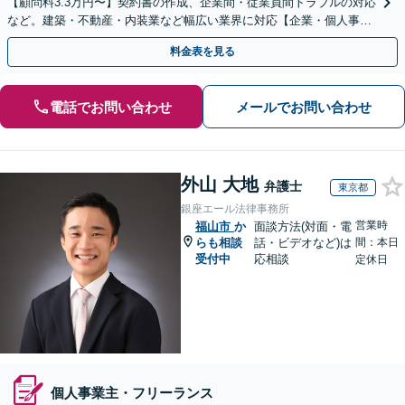
【顧問料3.3万円〜】契約書の作成、企業間・従業員間トラブルの対応
など。建築・不動産・内装業など幅広い業界に対応【企業・個人事業
主の方初回面談無料】
料金表を見る
電話でお問い合わせ
メールでお問い合わせ
外山 大地
弁護士
東京都
銀座エール法律事務所
営業時
福山市
か
面談方法(対面・電
らも相談
話・ビデオなど)は
間：本日
受付中
応相談
定休日
個人事業主・フリーランス