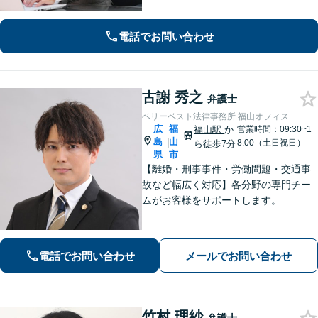
密な連携体制「企業法務、民事家事、
遺言・相続、債務整理など、幅広い分
野に対応」
電話でお問い合わせ
古謝 秀之
弁護士
ベリーベスト法律事務所 福山オフィス
広
福
福山駅
か
営業時間：09:30~1
島
山
|
8:00（土日祝日）
ら徒歩7分
県
市
【離婚・刑事事件・労働問題・交通事
故など幅広く対応】各分野の専門チー
ムがお客様をサポートします。
電話でお問い合わせ
メールでお問い合わせ
竹村 理紗