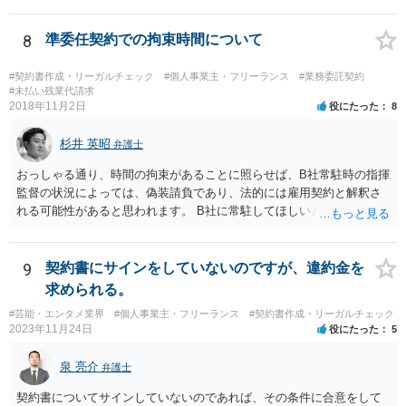
行為の想定例」として、「所属事務所が，契約終了後は⼀定期間芸能
活動を⾏えない旨の義務を課し，⼜は移籍・独⽴した場合には芸能活
動を妨害する旨⽰唆して，移籍・独⽴を諦めさせること（優越的地位
8
準委任契約での拘束時間について
の濫⽤等）を例示しています。 ライバー事務所にも同様のことが言え
る可能性があり、あなたのケースでも、独占禁止法上問題となり得ま
#契約書作成・リーガルチェック
#個人事業主・フリーランス
#業務委託契約
す。 ただし、「※これら⾏為が実際に独占禁⽌法違反となるかどうか
#未払い残業代請求
2018年11月2日
役にたった
8
は，具体的態様に照らして個別に判断されることとなる。例えば，優
越的地位の濫⽤に関して，不当に不利益を与えるか否かは，課される
杉井 英昭
義務等の内容や期間が⽬的に照らして過⼤であるか，与える不利益の
弁護士
程度，代償措置の有無やその⽔準，あらかじめ⼗分な協議が⾏われた
おっしゃる通り、時間の拘束があることに照らせば、B社常駐時の指揮
か等を考慮の上，個別具体的に判断される」という指摘もなされてい
監督の状況によっては、偽装請負であり、法的には雇用契約と解釈さ
るので、ご事案に応じ、挙げられている事情を具体的に検討して行く
れる可能性があると思われます。 B社に常駐してほしいと先方が求め
必要があります。 なお、退所等で事務所側と揉めるようであれば、弁
る理由がコミュニケーションをしやすいからであるとするのであれ
護士に直接相談・依頼し、事務所側と交渉にあたってもらう方法もあ
ば、折衷的な提案として、「突発的な質問に対応できるように、基本
るかと思います。 （参考）「⼈材分野における公正取引委員会の取
的には１０時〜１９時はできるだけB社にいるよう努力はします。た
9
契約書にサインをしていないのですが、違約金を
組」（令和元年９月２５日 公正取引委員会）６頁 https://www.jftc.g
だ、他の仕事もありますので、必ずその条件を守れるとは限りません
求められる。
o.jp/houdou/kouenkai/190925kondan_file/siryou2.pdf
し、B社常駐時であっても本件以外の仕事もさせてもらうことになりま
#芸能・エンタメ業界
#個人事業主・フリーランス
#契約書作成・リーガルチェック
す。」というものが考えられます。 その提案すら断られるようであれ
2023年11月24日
役にたった
5
ば、ちょっと危険な会社だというシグナルと考えるべきでしょう。
泉 亮介
弁護士
契約書についてサインしていないのであれば、その条件に合意をして