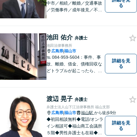
中市／相続／離婚／交通事故
る
／労働事件／成年後見／不動
産管理／会社顧問業務／相談
料30分5500円／福山市大黒町
1番35号桑田ビル3階／あかり
池田 佑介
綜合法律事務所／T）０８４－
弁護士
９８３－２３６０／F）０８４
池田法律事務所
ー９８３－２３６１
広島県
福山市
|
℡ 084-959-5604：事件、事
詳細を見
故、離婚、借金、債権回収な
る
どトラブルが起こったら、で
きるだけ早く相談することが
大切です。 トラブル前のご相
談や予防法務にも対応してい
ます。トラブル前に必要な手
渡辺 晃子
弁護士
当を講じておくことも大切で
弁護士法人山下江法律事務所 福山支部
す。お気軽にご相談下さい。
広島県
福山市
福山駅
から徒歩9分
|
◆初回相談無料◆電話/オンラ
詳細を見
イン相談可◆福山商工会議所
る
５階◆男性弁護士も在籍◆離