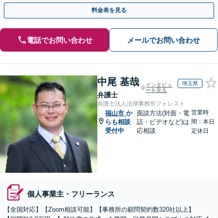
「労務環境の整備でトラブルを未然に防ぐ」
料金表を見る
電話でお問い合わせ
メールでお問い合わせ
中尾 基哉
埼玉県
インタビュ
ーを見る
弁護士
弁護士法人法律事務所フォレスト
営業時
福山市
か
面談方法(対面・電
らも相談
話・ビデオなど)は
間：本日
受付中
応相談
定休日
個人事業主・フリーランス
【全国対応】【Zoom相談可能】【事務所の顧問契約数320社以上】