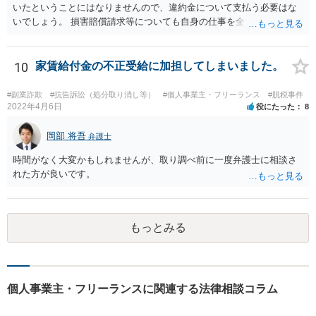
いたということにはなりませんので、違約金について支払う必要はな
いでしょう。 損害賠償請求等についても自身の仕事を全て処理してか
ら辞めるのであれば一般的には負担義務はないかと思われます。
10
家賃給付金の不正受給に加担してしまいました。
#副業詐欺
#抗告訴訟（処分取り消し等）
#個人事業主・フリーランス
#脱税事件
2022年4月6日
役にたった
8
岡部 将吾
弁護士
時間がなく大変かもしれませんが、取り調べ前に一度弁護士に相談さ
れた方が良いです。
もっとみる
個人事業主・フリーランスに関連する法律相談コラム