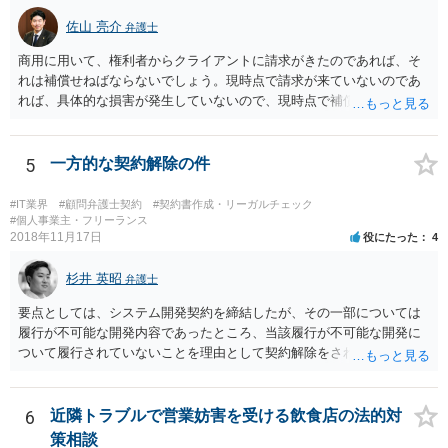
佐山 亮介
弁護士
商用に用いて、権利者からクライアントに請求がきたのであれば、そ
れは補償せねばならないでしょう。現時点で請求が来ていないのであ
れば、具体的な損害が発生していないので、現時点で補償の必要はあ
りません。 なお、補償の問題が生じたときは、貴社がクライアントに
補償し、その補償分を損害として外注先に賠償請求することになるで
しょう。
5
一方的な契約解除の件
#IT業界
#顧問弁護士契約
#契約書作成・リーガルチェック
#個人事業主・フリーランス
2018年11月17日
役にたった
4
杉井 英昭
弁護士
要点としては、システム開発契約を締結したが、その一部については
履行が不可能な開発内容であったところ、当該履行が不可能な開発に
ついて履行されていないことを理由として契約解除をされた。そこ
で、既に開発を完了したものについての請負代金を請求できるか、と
いうご質問であると理解しました。 まず、「物理的にできない開発で
一方的に契約不履行のように伝えられ」とのことですが、「物理的に
6
近隣トラブルで営業妨害を受ける飲食店の法的対
できない」と真に言えるのかどうか、なぜ「物理的にできない開発」
策相談