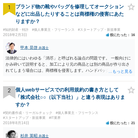
1
ブランド物の靴やバッグを修理してオークション
などに出品したりすることは商標権の侵害にあた
りますか？
#知的財産・特許
#個人事業主・フリーランス
#スタートアップ・新規事業
2018年2月3日
役にたった
16
甲本 晃啓
弁護士
法律的にはいわゆる「消尽」と呼ばれる論点の問題です。 一般向けに
かみ砕いて説明すると、加工により元の商品とは別の商品が作り出さ
れてしまう場合には、商標権を侵害します。ハンドバッグをポーチに
リメイクするなどの場合です。他方で、単なる性能や品質を維持する
ための加工（一般にいう修理）は、商標権を侵害しません。 商標権者
は、その商品を売ったときに対価を回収しているので、商標権は用い
2
個人webサービスでの利用規約の書き方として
尽くされている（用尽、消尽といいます。）と解釈されます。他方
「株式会社○○（以下当社）」と違う表現はありま
で、商標権者の預かり知らないところで、販売した商品から別の商品
すか？
（コピー品やリメイク品）が作りだされてしまうと、その商品が仮に
#契約書作成・リーガルチェック
#個人事業主・フリーランス
酷い品質であれば、商標権者のブランドイメージが傷ついてしまいま
#スタートアップ・新規事業
#IT業界
すし、その証商標権者にクレームが来てしまいますので、商標権を侵
2018年8月14日
役にたった
21
害します。その商品が流通すれば商標権（ロゴマーク等）に対する一
般消費者の信頼も害することになります。また、本来商標権者に入る
杉井 英昭
弁護士