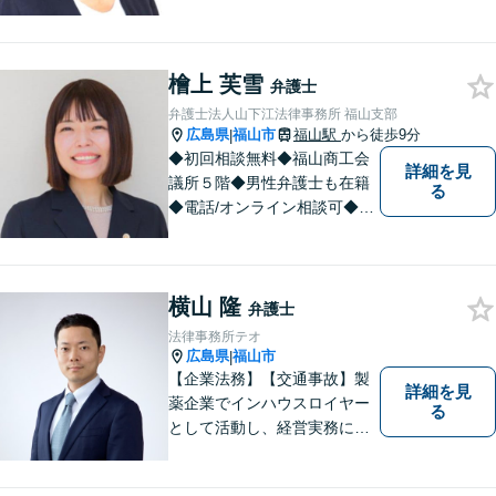
婚、相続・遺言、交通事故、
企業法務、債務整理、その他
一般民事事件、刑事事件な
檜上 芙雪
ど。話しにくいことも安心し
弁護士
てご相談ください。あなたの
弁護士法人山下江法律事務所 福山支部
気持ちに寄り添い、丁寧にお
広島県
福山市
福山駅
から徒歩9分
|
応えします。
◆初回相談無料◆福山商工会
詳細を見
議所５階◆男性弁護士も在籍
る
◆電話/オンライン相談可◆離
婚・不貞慰謝料請求、刑事弁
護、相続・遺言、労働問題、
消費者問題、企業法務など 。
横山 隆
話しにくいことも安心してご
弁護士
相談ください。あなたの気持
法律事務所テオ
ちに寄り添い、丁寧にお応え
広島県
福山市
|
します。
【企業法務】【交通事故】製
詳細を見
薬企業でインハウスロイヤー
る
として活動し、経営実務に深
く携わってきました。経営の
お悩みなど、お気軽にご相談