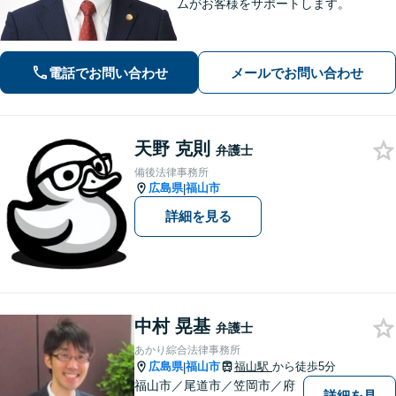
ムがお客様をサポートします。
電話でお問い合わせ
メールでお問い合わせ
天野 克則
弁護士
備後法律事務所
広島県
福山市
|
詳細を見る
中村 晃基
弁護士
あかり綜合法律事務所
広島県
福山市
福山駅
から徒歩5分
|
福山市／尾道市／笠岡市／府
詳細を見