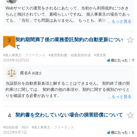
べき利益が入らないことになります。 修理だけではそのような問題は
生じません。
Webサービスの運営をされるにあたって、当初から利用規約につきき
ちんと検討されていて、素晴らしいですね。 個人事業主の場合であっ
ても、「当社」でも問題はありません。 もっとも、表現に違和感があ
るというのであれば、屋号を使うとよいでしょう。 例えば、田中一郎
さんが「ABCウェブサービス」の屋号で事業を運営する際には、「当
社」の代わりに「ABCウェブサービス」とか「ABCWS」を使う等で
3
契約期間満了後の業務委託契約の自動更新につい
す。
て
#個人事業主・フリーランス
#雇用契約書・就業規則作成
#運送業
2024年10月5日
役にたった
7
匿名A
弁護士
当該部分を自動更新条項と解することはできません。 契約終了後の契
約寒けに関しては、 契約書の他の条項や、契約に関する個別のやりと
りを確認する必要があります。
4
契約書を交わしていない場合の損害賠償について
#知的財産・特許
#個人事業主・フリーランス
2022年6月7日
役にたった
5