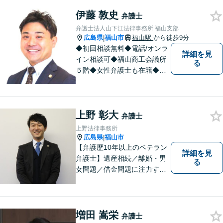
ください。【駐車場有】
伊藤 敦史
弁護士
弁護士法人山下江法律事務所 福山支部
広島県
福山市
福山駅
から徒歩9分
|
◆初回相談無料◆電話/オンラ
詳細を見
イン相談可◆福山商工会議所
る
５階◆女性弁護士も在籍◆刑
事事件、交通事故事件、離
婚・不貞慰謝料請求事件、相
続、借金事件など 。話しにく
上野 彰大
いことも安心してご相談くだ
弁護士
さい。あなたの気持ちに寄り
上野法律事務所
添い、丁寧にお応えします。
広島県
福山市
|
【弁護歴10年以上のベテラン
詳細を見
弁護士】遺産相続／離婚・男
る
女問題／借金問題に注力する
弁護士。話し合いでの解決を
重視し、粘り強い交渉力で皆
様に納得いただける解決を目
指します。ぜひ一度ご相談に
増田 嵩栄
弁護士