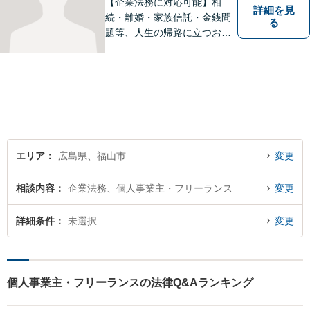
【企業法務に対応可能】相
詳細を見
続・離婚・家族信託・金銭問
る
題等、人生の帰路に立つお客
様の問題解決まで手厚くサポ
ートします。法人の問題には
他士業との連携による適切な
アドバイスを提供可能です。
【無料駐車場有り】【完全個
室で相談可能】
エリア
広島県、福山市
変更
相談内容
企業法務、個人事業主・フリーランス
変更
詳細条件
未選択
変更
個人事業主・フリーランスの法律Q&Aランキング