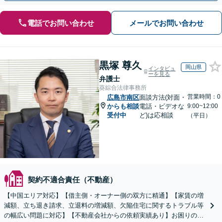
電話でお問い合わせ
メールでお問い合わせ
黒塚 尊久
岡山県
インタビュ
ーを見る
弁護士
葵綜合法律事務所
営業時間：0
広島市南区
面談方法(対面・
からも相談
電話・ビデオな
9:00~12:00
受付中
ど)は応相談
（平日）
契約不適合責任（不動産）
【中国エリア対応】【借主側・オーナー側の双方に精通】【家賃の増
減額、立ち退き請求、立退料の増減額、欠陥住宅に関するトラブル等
の幅広い問題に対応】【不動産会社からの依頼実績あり】お困りの際