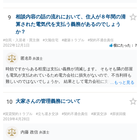
9
相談内容の話の流れにおいて、住人が８年間の清
算された電気代を支払う義務があるのでしょう
か？
#住民・入居者・買主側
#欠陥住宅
#建築トラブル
#契約不適合責任
2022年12月1日
役にたった
7
匿名B
弁護士
時効ですからある程度は支払い義務が消滅します。 そもそも隣の部屋
も電気が支払われているため電力会社に損失がないので、不当利得も
難しいのではないでしょうか。 結果として電力会社に支払拒絶をする
と回答してもいいと思います。
10
大家さんの管理義務について
#賃貸契約トラブル
#立ち退き交渉
#契約不適合責任
#家賃交渉
#原状回復
2019年4月28日
内藤 政信
弁護士