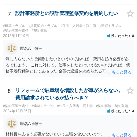
7
設計事務所との設計管理監修契約を解約したい
#建築トラブル
#賃貸契約トラブル
#住民・入居者・買主側
#売買トラブル
#契約不適合責任
#契約解除
2018年1月19日
役にたった
8
匿名A
弁護士
気に入らないので解除したいというのであれば、費用を払う必要があ
るでしょう。 これに対して、仕事をしたとはいえないのであれば、債
務不履行解除として支払った 金額の返還を求められる可能性はありま
す。 ただ、その程度かどうかは一律に決められるものではないので、
双方合意できない場合は 裁判をして決めざるを得ません。 せめて、お
近くの弁護士に契約書や図面を持って相談だけでもしてみてくださ
8
リフォームで駐車場を増設したが車が入らない。
い。
費用請求されているが払うべき？
#契約不適合責任
#建築トラブル
#住民・入居者・買主側
#契約解除・契約取消
2024年12月26日
役にたった
4
匿名A
弁護士
材料費を支払う必要がないという主張を含んでいます。