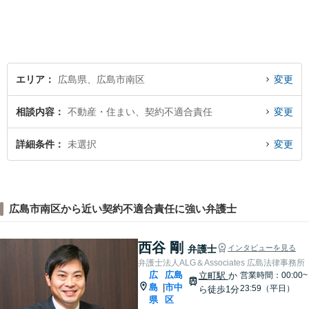
エリア
広島県、広島市南区
変更
相談内容
不動産・住まい、契約不適合責任
変更
詳細条件
未選択
変更
広島市南区から近い契約不適合責任に強い弁護士
西谷 剛
弁護士
インタビューを見る
弁護士法人ALG＆Associates 広島法律事務所
広
広島
立町駅
か
営業時間：00:00~
島
市中
|
23:59（平日）
ら徒歩1分
県
区