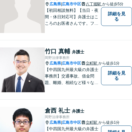
広島県
広島市中区
八丁堀駅
から徒歩5分
|
【初回相談無料】【当日・夜
詳細を見
間・休日対応可】弁護士はこ
る
ころのお医者さんです。フッ
トワークの軽い弁護士が、あ
なたのお悩みをじっくり丁寧
にお聞きします。
竹口 真輔
弁護士
岡野法律事務所
広島県
広島市中区
立町駅
から徒歩1分
|
【中四国九州最大級の弁護士
詳細を見
事務所】交通事故、借金問
る
題、離婚、相続など様々な問
題について、「何度でも無
料」の相談を行っています！
まずはお気軽にご相談くださ
い！
倉西 礼士
弁護士
岡野法律事務所
広島県
広島市中区
立町駅
から徒歩1分
|
【中四国九州最大級の弁護士