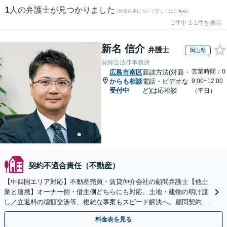
1
人の弁護士が見つかりました
(検索結果について詳しくは
こちら
)
1件中 1-1件を表示
新名 信介
弁護士
岡山県
葵綜合法律事務所
営業時間：0
広島市南区
面談方法(対面・
からも相談
電話・ビデオな
9:00~12:00
受付中
ど)は応相談
（平日）
契約不適合責任（不動産）
【中四国エリア対応】不動産売買・賃貸仲介会社の顧問弁護士【他士
業と連携】オーナー側・借主側どちらにも対応。土地・建物の明け渡
し／立退料の増額交渉等、複雑な事案もスピード解決へ。顧問契約も
お任せ！【夜間・休日対応】
料金表を見る