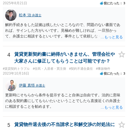
弁護士によって考え方が異なるかもしれませんが、資料の一部を相手
2025年8月21日
役にたった
3
に見せないという行動は、その資料（や隠している部分）には提出者
にとって不利な事実が隠されているという推認を働かせることに繋が
松本 治
弁護士
るリスクがあります（もちろん、争点と全く無関係な部分をマスキン
グ等することはありますが、それは手続戦略とは別の問題です）。 裁
解約手続きをした証拠は残したいところなので、問題のない書面であ
判所は公平な第三者であり、調停委員会に与える心証も考慮する必要
れば、サインした方がいいです。見極めが難しければ、一旦預かっ
があります。手続を有利に進めたいのであれば、証拠の出し方より
て、弁護士に相談するといいです。事件として依頼しなくても、それ
も、どのような反論でも対応できるように自身の主張をきちんと押さ
くらいは相談料の範囲内で見てくれる弁護士が多いと思います。
え、説得力のある説明と資料を用意することだと思います。 ただ、今
回提出を予定している資料がどのようなものであるのか、争点とどの
4
賃貸更新契約書に納得がいきません、管理会社や
ような関係があるのか、なぜ調停を選択したのか等の個別事情によっ
大家さんに修正してもらうことは可能ですか？
て具体的なに採るべき手段は変わってくるため、上記はあくまで個別
事情を踏まえない一般論としてご理解いただき、本件でどのように対
#賃貸契約トラブル
#住民・入居者・買主側
#契約不適合責任
#事故物件
2023年10月16日
役にたった
3
応すべきであるかについては弁護士へ直接相談された方がよいと思い
ます。
伊藤 真悟
弁護士
更新時にそちらから条件を提示すること自体は自由です。法的に意味
のある契約書にしてもらいたいということでしたら直接近くの弁護士
に相談することを勧めます。
5
賃貸物件退去後の不当請求と和解交渉の対処法に