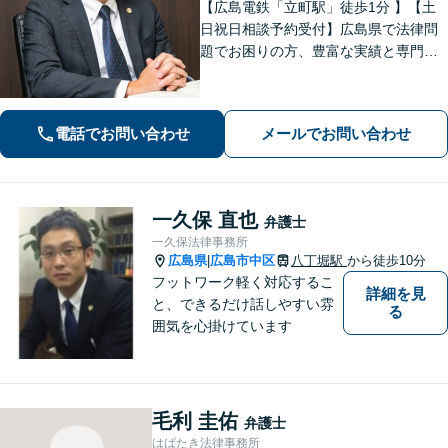
【広島電鉄「立町駅」徒歩1分 】【土
日祝日相談予約受付】広島県で法律問
題でお困りの方、豊富な実績と専門性
を持つ弁護士が解決を目指します。
電話でお問い合わせ
メールでお問い合わせ
一久保 直也
弁護士
一久保法律事務所
広島県
広島市中区
八丁堀駅
から徒歩10分
|
フットワーク軽く対応するこ
詳細を見
と、できるだけ話しやすい雰
る
囲気を心掛けています
毛利 圭佑
弁護士
はばたき法律事務所