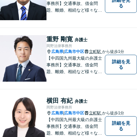
詳細を見
事務所】交通事故、借金問
る
題、離婚、相続など様々な問
題について、「何度でも無
料」の相談を行っています！
まずはお気軽にご相談くださ
い！
重野 剛寛
弁護士
岡野法律事務所
広島県
広島市中区
立町駅
から徒歩1分
|
【中四国九州最大級の弁護士
詳細を見
事務所】交通事故、借金問
る
題、離婚、相続など様々な問
題について、「何度でも無
料」の相談を行っています！
まずはお気軽にご相談くださ
い！
横田 有紀
弁護士
岡野法律事務所
広島県
広島市中区
立町駅
から徒歩1分
|
【中四国九州最大級の弁護士
詳細を見
事務所】交通事故、借金問
る
題、離婚、相続など様々な問