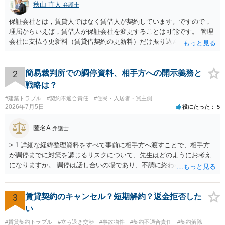
秋山 直人
弁護士
保証会社とは，賃貸人ではなく賃借人が契約しています。ですので，
理屈からいえば，賃借人が保証会社を変更することは可能です。 管理
会社に支払う更新料（賃貸借契約の更新料）だけ振り込んで，保証会
社との契約は更新しないと主張して，その更新料を振り込まなけれ
ば，その保証会社との契約は更新されません。 ただ，賃貸人との賃貸
借契約書上で，賃貸借契約期間中，保証会社との保証契約をする義務
2
簡易裁判所での調停資料、相手方への開示義務と
が規定されている場合があり，「賃貸人指定の」保証会社との契約が
戦略は？
義務付けられている場合もあり得ます。この場合には，賃貸人指定以
#建築トラブル
#契約不適合責任
#住民・入居者・買主側
外の保証会社とは契約できないことになります。そのような縛りがな
2026年7月5日
役にたった
5
ければ，別の保証会社との契約に変更できる可能性もあります。 まず
は賃貸借契約書の規定を確認する必要があります。
匿名A
弁護士
> 1.詳細な経緯整理資料をすべて事前に相手方へ渡すことで、相手方
が調停までに対策を講じるリスクについて、先生はどのようにお考え
になりますか。 調停は話し合いの場であり、不調に終われば訴訟で解
決せざるを得ません。 訴訟では「裁判所にだけ資料を見せる」などと
いう姑息な手段は使えませんし、公平かつ納得のできる解決というの
は、当事者と裁判所が同じ主張と証拠関係を踏まえた上で初めて実現
3
賃貸契約のキャンセル？短期解約？返金拒否した
できるものだと考えます。 > 2.また、開示する範囲や内容の見せ方に
い
ついて、何か工夫できる点があればご教示いただけますでしょうか。
#賃貸契約トラブル
#立ち退き交渉
#事故物件
#契約不適合責任
#契約解除