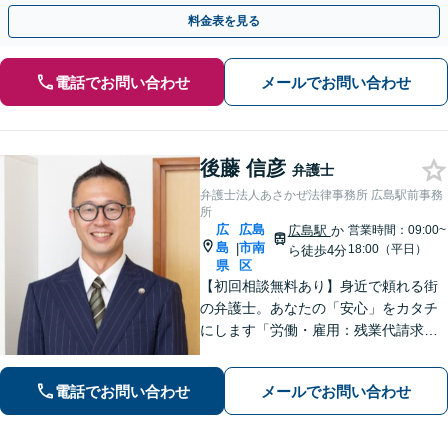
はご連絡ください。迅速かつ丁寧に対応いたします。
料金表を見る
電話でお問い合わせ
メールでお問い合わせ
後藤 信彦
弁護士
弁護士法人あさかぜ法律事務所 広島駅前事務
所
広
広島
広島駅
か
営業時間：09:00~
島
市南
|
18:00（平日）
ら徒歩4分
県
区
【初回相談無料あり】身近で頼れる街
の弁護士。あなたの「安心」をカタチ
にします「労働・雇用：残業代請求、
不当解雇、労災など、労働者側の対応
実績が豊富」「不動産：不動産を相続
電話でお問い合わせ
メールでお問い合わせ
すべきか、放棄すべきか冷静に判断で
きるようサポートいたします」【広島
駅４分】