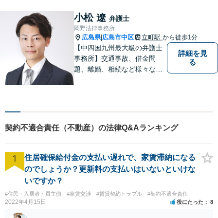
まずはお気軽にご相談くださ
い！
小松 遼
弁護士
岡野法律事務所
広島県
広島市中区
立町駅
から徒歩1分
|
【中四国九州最大級の弁護士
詳細を見
事務所】交通事故、借金問
る
題、離婚、相続など様々な問
題について、「何度でも無
料」の相談を行っています！
まずはお気軽にご相談くださ
い！
契約不適合責任（不動産）の法律Q&Aランキング
1
住居確保給付金の支払い遅れで、家賃滞納になる
のでしょうか？更新料の支払いはいないといけな
いですか？
#住民・入居者・買主側
#家賃交渉
#賃貸契約トラブル
#契約不適合責任
2022年4月15日
役にたった
8