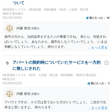
ついて
#賃貸契約トラブル
#原状回復
#契約解除
#住民・入居者・買主側
#契約不適合責任
2021年2月9日
役にたった
10
内藤 政信
弁護士
相手の方から、法的請求をするスジの事案ですね。 来たら、対処すれ
ばいいでしょう。 あなたから、裁判をしなくていいでしょう。 いまは
和解しなくていいでしょう。 終わります。
6
アパートの契約時についていたサービスを一方的
に無しにされた
#賃貸契約トラブル
#住民・入居者・買主側
#契約解除
#契約不適合責任
#家賃交渉
2018年6月3日
役にたった
3
内藤 政信
弁護士
アバウトですが、２０万は見ておいた方がいいでしょう。 ご自分で出
来ると思いますよ。 終わります。