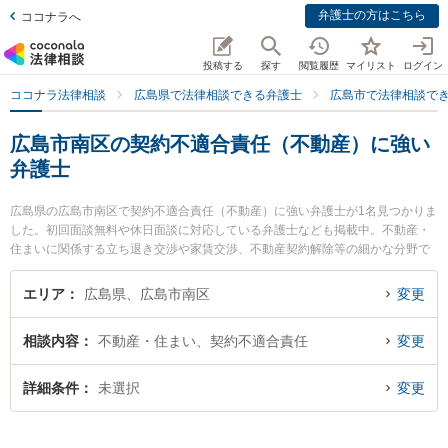
弁護士の方はこちら
ココナラへ
投稿する
探す
閲覧履歴
マイリスト
ログイン
ココナラ法律相談
広島県で法律相談できる弁護士
広島市で法律相談で
広島市南区の契約不適合責任（不動産）に強い
弁護士
広島県の広島市南区で契約不適合責任（不動産）に強い弁護士が1名見つかりま
した。初回面談無料や休日面談に対応している弁護士なども掲載中。不動産・
住まいに関係する立ち退き交渉や家賃交渉、不動産契約解除等の細かな分野で
の絞り込み検索もでき便利です。特に弁護士法人あさかぜ法律事務所 広島駅前
事務所の後藤 信彦弁護士のプロフィール情報や弁護士費用、強みなどが注目さ
エリア
広島県、広島市南区
変更
れています。『広島市南区で土日や夜間に発生した契約不適合責任（不動産）
のトラブルを今すぐに弁護士に相談したい』『契約不適合責任（不動産）のト
相談内容
不動産・住まい、契約不適合責任
変更
ラブル解決の実績豊富な近くの弁護士を検索したい』『初回相談無料で契約不
適合責任（不動産）を法律相談できる広島市南区内の弁護士に相談予約した
い』などでお困りの相談者さんにおすすめです。
詳細条件
未選択
変更