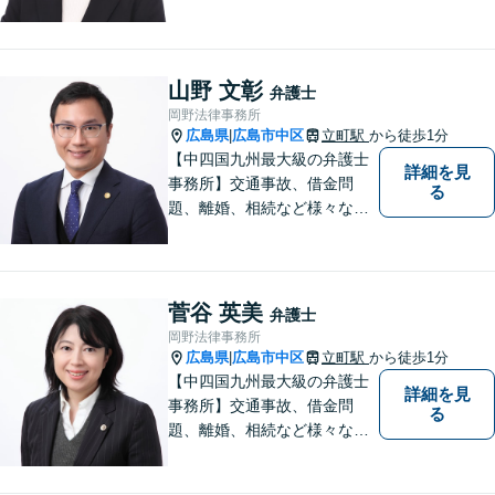
題について、「何度でも無
料」の相談を行っています！
まずはお気軽にご相談くださ
い！
山野 文彰
弁護士
岡野法律事務所
広島県
広島市中区
立町駅
から徒歩1分
|
【中四国九州最大級の弁護士
詳細を見
事務所】交通事故、借金問
る
題、離婚、相続など様々な問
題について、「何度でも無
料」の相談を行っています！
まずはお気軽にご相談くださ
い！
菅谷 英美
弁護士
岡野法律事務所
広島県
広島市中区
立町駅
から徒歩1分
|
【中四国九州最大級の弁護士
詳細を見
事務所】交通事故、借金問
る
題、離婚、相続など様々な問
題について、「何度でも無
料」の相談を行っています！