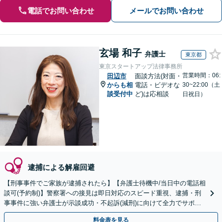
電話でお問い合わせ
メールでお問い合わせ
玄場 和子
弁護士
東京都
東京スタートアップ法律事務所
営業時間：06:
田辺市
面談方法(対面・
からも相
電話・ビデオな
30~22:00（土
談受付中
ど)は応相談
日祝日）
逮捕による解雇回避
【刑事事件でご家族が逮捕されたら】【弁護士待機中/当日中の電話相
談可(予約制)】警察署への接見は即日対応のスピード重視、逮捕・刑
事事件に強い弁護士が示談成功・不起訴(減刑)に向けて全力でサポー
トします。【加害者側の相談専門】
料金表を見る