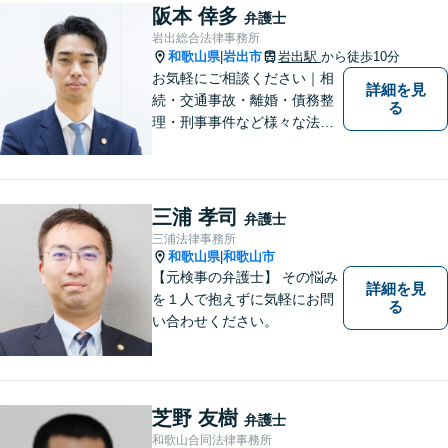
ご相談いただくこともありま
阪本 倖多
弁護士
す。
岩出総合法律事務所
和歌山県
岩出市
岩出駅
から徒歩10分
|
お気軽にご相談ください｜相
詳細を見
続・交通事故・離婚・債務整
る
理・刑事事件など様々な法律
問題に対応｜相続、交通事
故、不貞問題については初回3
0分無料相談あり｜夜間・休
日・オンライン相談OK（要予
三浦 孝司
弁護士
約）｜丁寧な報告とスピード
三浦法律事務所
対応で安心をお届けします
和歌山県
和歌山市
|
【元検事の弁護士】 その悩み
詳細を見
を１人で抱えずに気軽にお問
る
い合わせください。
芝野 友樹
弁護士
和歌山合同法律事務所