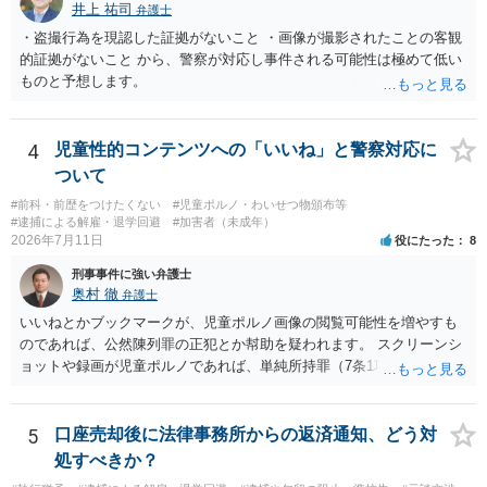
井上 祐司
弁護士
・盗撮行為を現認した証拠がないこと ・画像が撮影されたことの客観
的証拠がないこと から、警察が対応し事件される可能性は極めて低い
ものと予想します。
4
児童性的コンテンツへの「いいね」と警察対応に
ついて
#前科・前歴をつけたくない
#児童ポルノ・わいせつ物頒布等
#逮捕による解雇・退学回避
#加害者（未成年）
2026年7月11日
役にたった
8
刑事事件に強い弁護士
奥村 徹
弁護士
いいねとかブックマークが、児童ポルノ画像の閲覧可能性を増やすも
のであれば、公然陳列罪の正犯とか幇助を疑われます。 スクリーンシ
ョットや録画が児童ポルノであれば、単純所持罪（7条1項）になりま
す。 いいね・ブックマークが犯罪になるかは微妙ですが、もとの児童
ポルノ画像の陳列者の関連先として、任意で取調を受けた人はいま
す。 snsのサーバー凍結の具体的理由はわかりませんが、児童ポルノ
5
口座売却後に法律事務所からの返済通知、どう対
であれば、日本警察に連絡されて、日本の刑罰法規に触れる点があれ
処すべきか？
ば、捜査を受けることがあります。