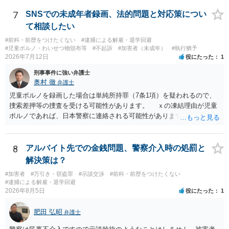
あるいは管理会社がお金は不要かつ返還不要との申し出があれば取得
しても問題ありません。
7
SNSでの未成年者録画、法的問題と対応策につい
て相談したい
#前科・前歴をつけたくない
#逮捕による解雇・退学回避
#児童ポルノ・わいせつ物頒布等
#不起訴
#加害者（未成年）
#執行猶予
2026年7月12日
役にたった
1
刑事事件に強い弁護士
奥村 徹
弁護士
児童ポルノを録画した場合は単純所持罪（7条1項）を疑われるので、
捜索差押等の捜査を受ける可能性があります。 ｘの凍結理由が児童
ポルノであれば、日本警察に連絡される可能性があります。 対応と
しては、犯罪を疑われるので、弁護士に相談した上で、画像を消去す
るなり、警察に相談するなり、検討してください
8
アルバイト先での金銭問題、警察介入時の処罰と
解決策は？
#加害者
#万引き・窃盗罪
#示談交渉
#前科・前歴をつけたくない
#逮捕による解雇・退学回避
2026年8月5日
役にたった
1
肥田 弘昭
弁護士