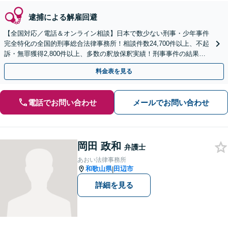
逮捕による解雇回避
【全国対応／電話＆オンライン相談】日本で数少ない刑事・少年事件
完全特化の全国的刑事総合法律事務所！相談件数24,700件以上、不起
訴・無罪獲得2,800件以上、多数の釈放保釈実績！刑事事件の結果は
弁護士の腕次第で変わります【初回相談無料】
料金表を見る
電話でお問い合わせ
メールでお問い合わせ
岡田 政和
弁護士
あおい法律事務所
和歌山県
田辺市
|
詳細を見る