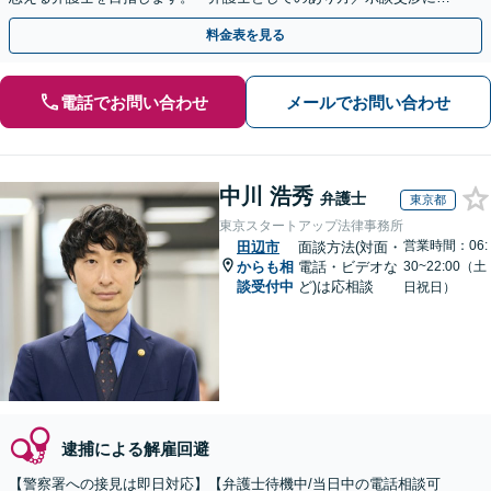
を」「弁護士費用にこだわる」依頼者に寄り添った金額設定
料金表を見る
電話でお問い合わせ
メールでお問い合わせ
中川 浩秀
弁護士
東京都
東京スタートアップ法律事務所
営業時間：06:
田辺市
面談方法(対面・
からも相
電話・ビデオな
30~22:00（土
談受付中
ど)は応相談
日祝日）
逮捕による解雇回避
【警察署への接見は即日対応】【弁護士待機中/当日中の電話相談可