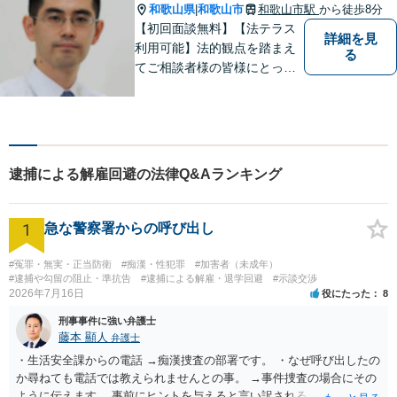
和歌山県
和歌山市
和歌山市駅
から徒歩8分
|
【初回面談無料】【法テラス
詳細を見
利用可能】法的観点を踏まえ
る
てご相談者様の皆様にとって
最良の解決を図ることに常に
心がけています。創設55年を
超える歴史ある事務所です。
【当日／夜間／応相談】お悩
み事がございましたら、お気
逮捕による解雇回避の法律Q&Aランキング
軽にご相談下さい。
1
急な警察署からの呼び出し
#冤罪・無実・正当防衛
#痴漢・性犯罪
#加害者（未成年）
#逮捕や勾留の阻止・準抗告
#逮捕による解雇・退学回避
#示談交渉
2026年7月16日
役にたった
8
刑事事件に強い弁護士
藤本 顯人
弁護士
・生活安全課からの電話 →痴漢捜査の部署です。 ・なぜ呼び出したの
か尋ねても電話では教えられませんとの事。 →事件捜査の場合にその
ように伝えます。 事前にヒントを与えると言い訳されるからです。 ・