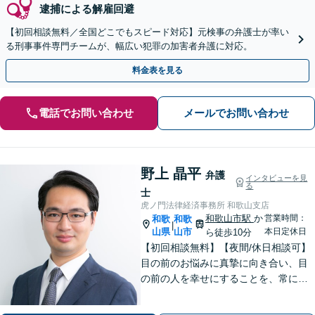
逮捕による解雇回避
【初回相談無料／全国どこでもスピード対応】元検事の弁護士が率い
る刑事事件専門チームが、幅広い犯罪の加害者弁護に対応。
料金表を見る
電話でお問い合わせ
メールでお問い合わせ
野上 晶平
弁護
インタビューを見
る
士
虎ノ門法律経済事務所 和歌山支店
和歌山市駅
か
営業時間：
和歌
和歌
|
山県
山市
本日定休日
ら徒歩10分
【初回相談無料】【夜間/休日相談可】
目の前のお悩みに真摯に向き合い、目
の前の人を幸せにすることを、常にこ
ころがけています。法律と実務を熟知
した弁護士が、一刻も早い解決を目指