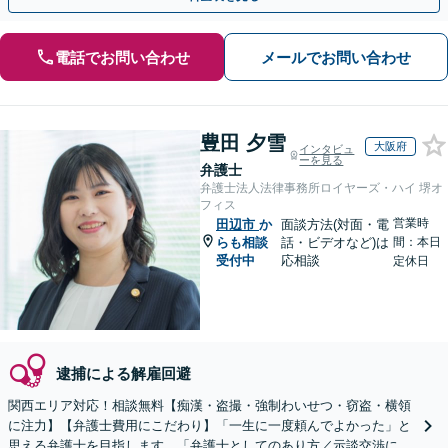
電話でお問い合わせ
メールでお問い合わせ
豊田 夕雪
大阪府
インタビュ
ーを見る
弁護士
弁護士法人法律事務所ロイヤーズ・ハイ 堺オ
フィス
営業時
田辺市
か
面談方法(対面・電
らも相談
話・ビデオなど)は
間：本日
受付中
応相談
定休日
逮捕による解雇回避
関西エリア対応！相談無料【痴漢・盗撮・強制わいせつ・窃盗・横領
に注力】【弁護士費用にこだわり】「一生に一度頼んでよかった」と
思える弁護士を目指します。「弁護士としてのあり方／示談交渉に義