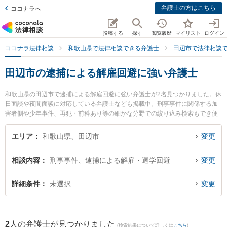
弁護士の方はこちら
ココナラへ
投稿する
探す
閲覧履歴
マイリスト
ログイン
ココナラ法律相談
和歌山県で法律相談できる弁護士
田辺市で法律相談
田辺市の逮捕による解雇回避に強い弁護士
和歌山県の田辺市で逮捕による解雇回避に強い弁護士が2名見つかりました。休
日面談や夜間面談に対応している弁護士なども掲載中。刑事事件に関係する加
害者側や少年事件、再犯・前科あり等の細かな分野での絞り込み検索もでき便
利です。特に佐藤生空法律事務所の佐藤 生空弁護士やあおい法律事務所の岡田
政和弁護士のプロフィール情報や弁護士費用、強みなどが注目されています。
エリア
和歌山県、田辺市
変更
『田辺市で土日や夜間に発生した逮捕による解雇回避のトラブルを今すぐに弁
護士に相談したい』『逮捕による解雇回避のトラブル解決の実績豊富な近くの
相談内容
刑事事件、逮捕による解雇・退学回避
変更
弁護士を検索したい』『初回相談無料で逮捕による解雇回避を法律相談できる
田辺市内の弁護士に相談予約したい』などでお困りの相談者さんにおすすめで
す。
詳細条件
未選択
変更
2
人の弁護士が見つかりました
(検索結果について詳しくは
こちら
)