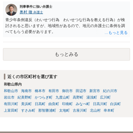
刑事事件に強い弁護士
奥村 徹
弁護士
青少年条例違反（わいせつ行為 わいせつな行為を教える行為）が検
討されると思いますが、地域性があるので、地元の弁護士に条例を調
べてもらう必要があります。
もっとみる
近くの市区町村を選び直す
和歌山県内
和歌山市
海南市
橋本市
有田市
御坊市
田辺市
新宮市
紀の川市
岩出市
紀美野町
かつらぎ町
九度山町
高野町
湯浅町
広川町
有田川町
美浜町
日高町
由良町
印南町
みなべ町
日高川町
白浜町
上富田町
すさみ町
那智勝浦町
太地町
古座川町
北山村
串本町