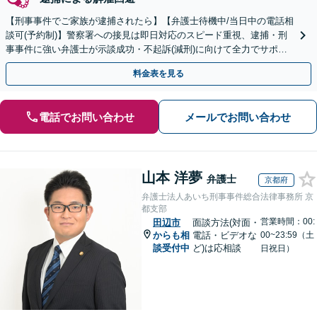
【刑事事件でご家族が逮捕されたら】【弁護士待機中/当日中の電話相
談可(予約制)】警察署への接見は即日対応のスピード重視、逮捕・刑
事事件に強い弁護士が示談成功・不起訴(減刑)に向けて全力でサポー
トします。【加害者側の相談専門】
料金表を見る
電話でお問い合わせ
メールでお問い合わせ
山本 洋夢
弁護士
京都府
弁護士法人あいち刑事事件総合法律事務所 京
都支部
営業時間：00:
田辺市
面談方法(対面・
からも相
電話・ビデオな
00~23:59（土
談受付中
ど)は応相談
日祝日）