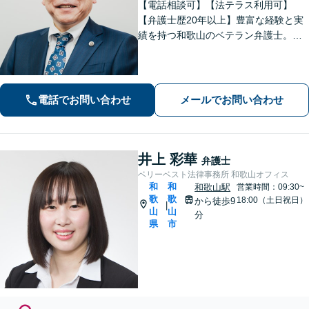
【電話相談可】【法テラス利用可】
【弁護士歴20年以上】豊富な経験と実
績を持つ和歌山のベテラン弁護士。
【相続・遺言】他士業との連携でスピ
ーディーに解決【離婚・男女問題】女
性弁護士も在籍。DV／モラハラ・お子
さまの問題も親身に取り組む【夜間・
電話でお問い合わせ
メールでお問い合わせ
休日面談可】
井上 彩華
弁護士
ベリーベスト法律事務所 和歌山オフィス
和
和
和歌山駅
営業時間：09:30~
歌
歌
18:00（土日祝日）
から徒歩9
|
山
山
分
県
市