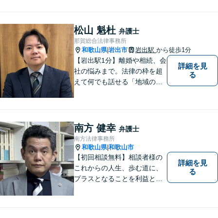
松山 魁杜
弁護士
那賀総合法律事務所
和歌山県
岩出市
岩出駅
から徒歩1分
|
【岩出駅1分】離婚や相続、会
詳細を見
社の悩みまで。法律の枠を超
る
えて何でも話せる「地域のか
かりつけ弁護士」として、一
歩前へ進む安心を。一つひと
つのご縁を大切に、紀の川市
育ちの私が丁寧にサポートし
南方 健幸
弁護士
ます。【丁寧なヒアリング】
南方法律事務所
【休日や夜間相談も柔軟に対
和歌山県
和歌山市
|
応】
【初回相談無料】相談者様の
詳細を見
これからの人生、歩む道に、
る
プラスとなることを利益と考
え、相談者の人生を背負って
活動してまいります。和歌山
はもちろん、関西・関東から