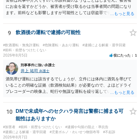
警察は民事不介入ですので示談斡旋のようなことはしません。被害者
にお金を返すかどうか、被害者が受け取るかは当事者間の問題になり
ます。前科なども影響しますが可能性としては窃盗罪ですので、逮捕
勾留や略式起訴などの可能性もあります。ご参考にしてください。
9
飲酒後の運転で逮捕の可能性
#飲酒運転・無免許運転
#危険運転・あおり運転
#逮捕による解雇・退学回避
#前科・前歴をつけたくない
2026年8月5日
役にたった
1
刑事事件に強い弁護士
井上 祐司
弁護士
酒気帯び運転には該当するでしょうが、立件には体内に酒気を帯びて
いることの明確な証拠（飲酒検知結果）が必要なので、よほどドライ
ブレコーダーの映像上、蛇行や無謀な運転を繰り返している等の映像
記録がない限り、逮捕等のリスクはそれほどないものと思われます。
10
DMで未成年へのセクハラ発言は警察に捕まる可
能性はありますか
#加害者
#前科・前歴をつけたくない
#逮捕や勾留の阻止・準抗告
#逮捕による解雇・退学回避
#児童ポルノ・わいせつ物頒布等
#不起訴
2026年8月7日