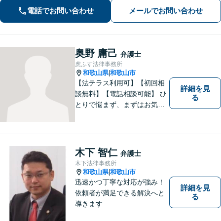
します。お困りの方は、お気軽にご相
電話でお問い合わせ
メールでお問い合わせ
談ください。
奥野 庸己
弁護士
虎ふす法律事務所
和歌山県
和歌山市
|
【法テラス利用可】【初回相
詳細を見
談無料】【電話相談可能】 ひ
る
とりで悩まず、まずはお気軽
にご相談ください。 早い段階
でのご相談が、有利で納得し
た解決につながります。
木下 智仁
弁護士
木下法律事務所
和歌山県
和歌山市
|
迅速かつ丁寧な対応が強み！
詳細を見
依頼者が満足できる解決へと
る
導きます