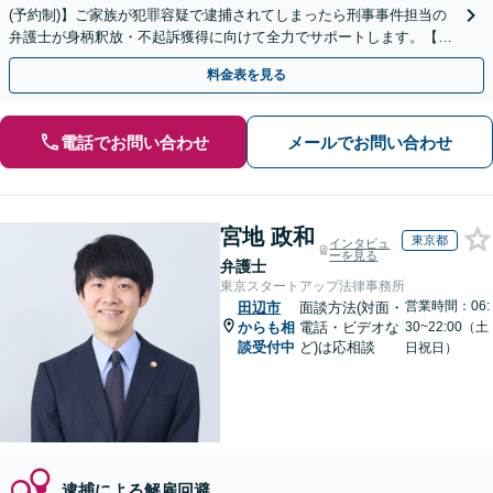
(予約制)】ご家族が犯罪容疑で逮捕されてしまったら刑事事件担当の
弁護士が身柄釈放・不起訴獲得に向けて全力でサポートします。【毎
月100名以上の相談実績】【全国対応】
料金表を見る
電話でお問い合わせ
メールでお問い合わせ
宮地 政和
東京都
インタビュ
ーを見る
弁護士
東京スタートアップ法律事務所
営業時間：06:
田辺市
面談方法(対面・
からも相
電話・ビデオな
30~22:00（土
談受付中
ど)は応相談
日祝日）
逮捕による解雇回避