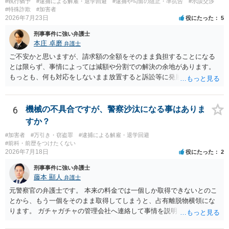
#執行猶予
#逮捕による解雇・退学回避
#逮捕や勾留の阻止・準抗告
#示談交渉
#特殊詐欺
#加害者
2026年7月23日
役にたった
5
刑事事件に強い弁護士
本庄 卓磨
弁護士
ご不安かと思いますが、請求額の全額をそのまま負担することになる
とは限らず、事情によっては減額や分割での解決の余地があります。
もっとも、何も対応をしないまま放置すると訴訟等に発展してしまう
可能性がありますので、お早めに弁護士にご相談されることをおすす
めします。
6
機械の不具合ですが、警察沙汰になる事はありま
すか？
#加害者
#万引き・窃盗罪
#逮捕による解雇・退学回避
#前科・前歴をつけたくない
2026年7月18日
役にたった
2
刑事事件に強い弁護士
藤本 顯人
弁護士
元警察官の弁護士です。 本来の料金では一個しか取得できないとのこ
とから、もう一個をそのまま取得してしまうと、占有離脱物横領にな
ります。 ガチャガチャの管理会社へ連絡して事情を説明して一個返還
するか、一回分の追加料金を支払って取得するのが良いと思います。