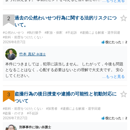
満員電車の中でかなり女性と密着してしまった可能性があるとの心当
たり →やはり痴漢として疑われているのでは。 そもそも痴漢をやって
ないのであれば、何も疑われる筋合いは無いわけですし狼狽える必要
2
過去の公然わいせつ行為に関する法的リスクにつ
はないですね。
いて。
#公然わいせつ
#執行猶予
#釈放・保釈
#不起訴
#逮捕による解雇・退学回避
#前科・前歴をつけたくない
2026年8月7日
役にたった
2
竹本 真紀
弁護士
本件につきましては，犯罪に該当しません。 したがって，今後も問題
となることはなく，心配する必要はないとの理解で大丈夫です。 安心
してください。
3
盗撮行為の後日捜査や逮捕の可能性と初動対応に
ついて
#前科・前歴をつけたくない
#加害者
#逮捕による解雇・退学回避
#盗撮・のぞき
#不起訴
2026年7月27日
役にたった
2
刑事事件に強い弁護士