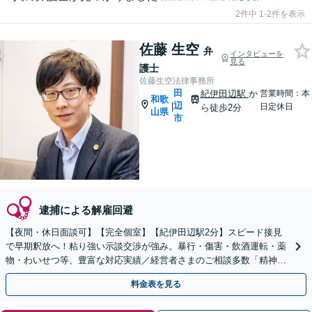
2件中 1-2件を表示
佐藤 生空
弁
インタビューを
見る
護士
佐藤生空法律事務所
田
紀伊田辺駅
か
営業時間：本
和歌
辺
|
日定休日
ら徒歩2分
山県
市
逮捕による解雇回避
【夜間・休日面談可】【完全個室】【紀伊田辺駅2分】スピード接見
で早期釈放へ！粘り強い示談交渉が強み。暴行・傷害・飲酒運転・薬
物・わいせつ等、豊富な対応実績／経営者さまのご相談多数「精神面
のサポートも大切に」どんな疑問にも丁寧にお答えします
料金表を見る