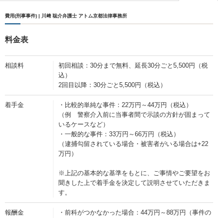
費用(刑事事件) | 川﨑 聡介弁護士 アトム京都法律事務所
料金表
相談料
初回相談：30分まで無料、延長30分ごと5,500円（税
込）
2回目以降：30分ごと5,500円（税込）
着手金
・比較的単純な事件：22万円～44万円（税込）
（例 警察介入前に当事者間で示談の方針が固まって
いるケースなど）
・一般的な事件：33万円～66万円（税込）
（逮捕勾留されている場合・被害者がいる場合は+22
万円）
※上記の基本的な基準をもとに、ご事情やご要望をお
聞きした上で着手金を決定して説明させていただきま
す。
報酬金
・前科がつかなかった場合：44万円～88万円（事件の