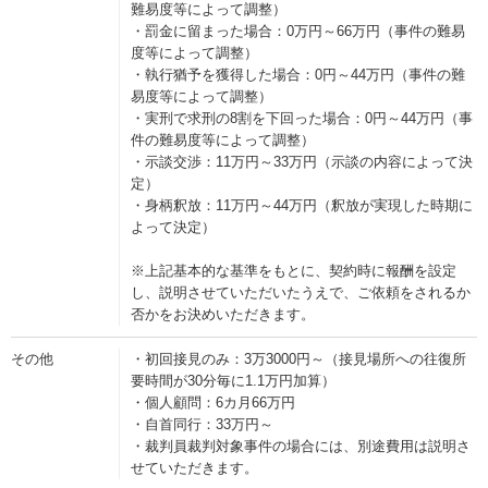
難易度等によって調整）
・罰金に留まった場合：0万円～66万円（事件の難易
度等によって調整）
・執行猶予を獲得した場合：0円～44万円（事件の難
易度等によって調整）
・実刑で求刑の8割を下回った場合：0円～44万円（事
件の難易度等によって調整）
・示談交渉：11万円～33万円（示談の内容によって決
定）
・身柄釈放：11万円～44万円（釈放が実現した時期に
よって決定）
※上記基本的な基準をもとに、契約時に報酬を設定
し、説明させていただいたうえで、ご依頼をされるか
否かをお決めいただきます。
その他
・初回接見のみ：3万3000円～（接見場所への往復所
要時間が30分毎に1.1万円加算）
・個人顧問：6カ月66万円
・自首同行：33万円～
・裁判員裁判対象事件の場合には、別途費用は説明さ
せていただきます。