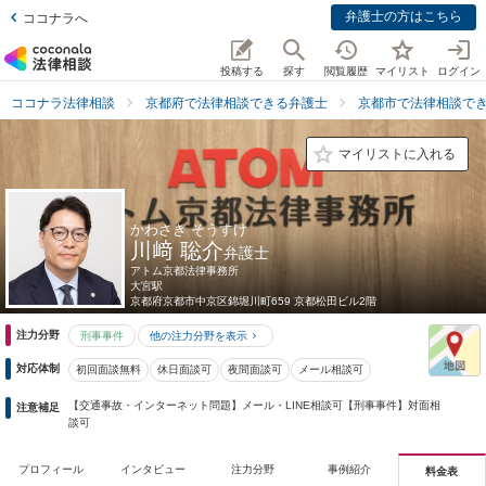
弁護士の方はこちら
ココナラへ
投稿する
探す
閲覧履歴
マイリスト
ログイン
ココナラ法律相談
京都府で法律相談できる弁護士
京都市で法律相談で
マイリストに入れる
かわさき そうすけ
川﨑 聡介
弁護士
アトム京都法律事務所
大宮駅
京都府
京都市中京区錦堀川町659 京都松田ビル2階
注力分野
刑事事件
他の注力分野を表示
対応体制
初回面談無料
休日面談可
夜間面談可
メール相談可
【交通事故・インターネット問題】メール・LINE相談可【刑事事件】対面相
注意補足
談可
プロフィール
インタビュー
注力分野
事例紹介
料金表