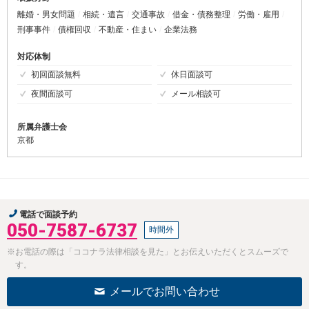
離婚・男女問題
相続・遺言
交通事故
借金・債務整理
労働・雇用
刑事事件
債権回収
不動産・住まい
企業法務
対応体制
初回面談無料
休日面談可
夜間面談可
メール相談可
所属弁護士会
京都
電話で面談予約
050-7587-6737
時間外
※お電話の際は「ココナラ法律相談を見た」とお伝えいただくとスムーズで
す。
メールでお問い合わせ