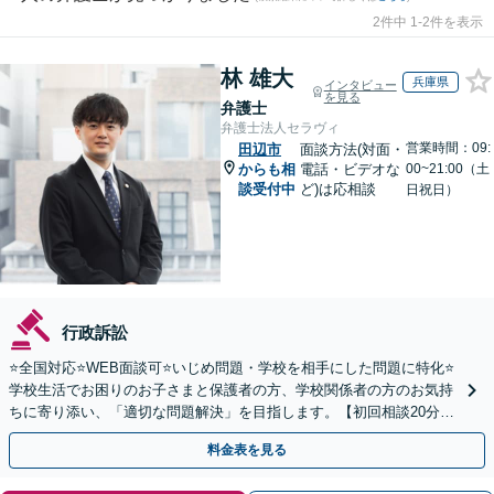
2件中 1-2件を表示
林 雄大
兵庫県
インタビュー
を見る
弁護士
弁護士法人セラヴィ
営業時間：09:
田辺市
面談方法(対面・
からも相
電話・ビデオな
00~21:00（土
談受付中
ど)は応相談
日祝日）
行政訴訟
⭐️全国対応⭐️WEB面談可⭐️いじめ問題・学校を相手にした問題に特化⭐️
学校生活でお困りのお子さまと保護者の方、学校関係者の方のお気持
ちに寄り添い、「適切な問題解決」を目指します。【初回相談20分無
料】
料金表を見る