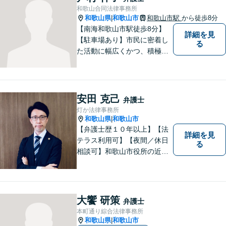
み事がございましたら、お気
和歌山合同法律事務所
軽にご相談下さい。
和歌山県
和歌山市
和歌山市駅
から徒歩8分
|
【南海和歌山市駅徒歩8分】
詳細を見
【駐車場あり】市民に密着し
る
た活動に幅広くかつ、積極的
に取り組んでいます。離婚問
題／相続問題／刑事事件／借
金問題／労働問題など、幅広
く対応可能。【地域に根ざし
安田 克己
弁護士
た弁護士】法律トラブルでお
灯か法律事務所
悩みの方は、お気軽にご相談
和歌山県
和歌山市
|
ください。
【弁護士歴１０年以上】【法
詳細を見
テラス利用可】【夜間／休日
る
相談可】和歌山市役所の近
く、京橋親水公園そばにある
親しみやすい法律事務所で
す。一人で悩まず、まずはご
相談ください。あなたの灯り
大饗 研策
弁護士
となれるよう誠心誠意努めま
本町通り綜合法律事務所
す。
和歌山県
和歌山市
|