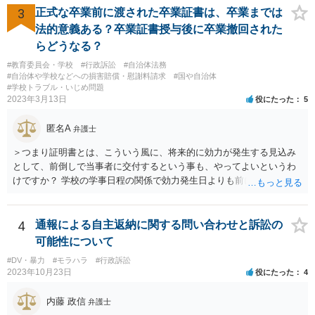
で右折進行したけど、自分は右折進行を思いとどまった」と交通ルー
3
正式な卒業前に渡された卒業証書は、卒業までは
ルを遵守するドライバーになってほしいと期待しています。
法的意義ある？卒業証書授与後に卒業撤回された
らどうなる？
#教育委員会・学校
#行政訴訟
#自治体法務
#自治体や学校などへの損害賠償・慰謝料請求
#国や自治体
#学校トラブル・いじめ問題
2023年3月13日
役にたった
5
匿名A
弁護士
＞つまり証明書とは、こういう風に、将来的に効力が発生する見込み
として、前倒しで当事者に交付するという事も、やってよいというわ
けですか？ 学校の学事日程の関係で効力発生日よりも前に交付したか
らとしても、効力発生日が記載されている証明書の効力に影響はない
でしょう。 両者をそろえるに越したことはないですが、卒業式の日程
自体は各学校によって慣例として定められることが多いですし、学籍
4
通報による自主返納に関する問い合わせと訴訟の
離脱日も、学校によって異なるようですから、そのこと自体に特に問
可能性について
題はないでしょう。 ＞万一、効力発生日より前に、その効力が無効と
#DV・暴力
#モラハラ
#行政訴訟
なる出来事が起こったとしたら、その証明書は効力を発生する事な
2023年10月23日
役にたった
4
く、証明書としては無効化されるということですね？ そう考えるのが
自然でしょう。 ただし、卒業証書自体は、通常記載されている内容
内藤 政信
弁護士
が、全課程を修了したという事実について記載されており、卒業式時