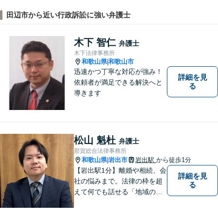
田辺市から近い行政訴訟に強い弁護士
木下 智仁
弁護士
木下法律事務所
和歌山県
和歌山市
|
迅速かつ丁寧な対応が強み！
詳細を見
依頼者が満足できる解決へと
る
導きます
松山 魁杜
弁護士
那賀総合法律事務所
和歌山県
岩出市
岩出駅
から徒歩1分
|
【岩出駅1分】離婚や相続、会
詳細を見
社の悩みまで。法律の枠を超
る
えて何でも話せる「地域のか
かりつけ弁護士」として、一
歩前へ進む安心を。一つひと