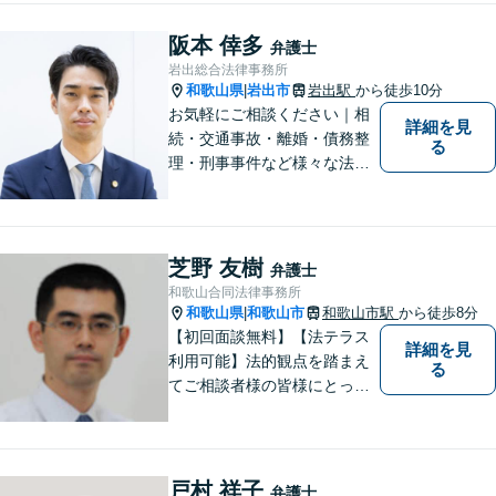
つのご縁を大切に、紀の川市
育ちの私が丁寧にサポートし
阪本 倖多
弁護士
ます。【丁寧なヒアリング】
岩出総合法律事務所
【休日や夜間相談も柔軟に対
和歌山県
岩出市
岩出駅
から徒歩10分
|
応】
お気軽にご相談ください｜相
詳細を見
続・交通事故・離婚・債務整
る
理・刑事事件など様々な法律
問題に対応｜相続、交通事
故、不貞問題については初回3
0分無料相談あり｜夜間・休
日・オンライン相談OK（要予
芝野 友樹
弁護士
約）｜丁寧な報告とスピード
和歌山合同法律事務所
対応で安心をお届けします
和歌山県
和歌山市
和歌山市駅
から徒歩8分
|
【初回面談無料】【法テラス
詳細を見
利用可能】法的観点を踏まえ
る
てご相談者様の皆様にとって
最良の解決を図ることに常に
心がけています。創設55年を
超える歴史ある事務所です。
【当日／夜間／応相談】お悩
戸村 祥子
弁護士