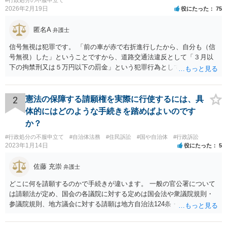
2026年2月19日
役にたった
75
匿名A
弁護士
信号無視は犯罪です。 「前の車が赤で右折進行したから、自分も（信
号無視）した」ということですから、道路交通法違反として「３月以
下の拘禁刑又は５万円以下の罰金」という犯罪行為として処罰される
可能性がありました。 となると、警察官としては、あなたがサインし
ようとしまいと現行犯逮捕できるわけです。 そこを、「サインをしな
いと逮捕する」というのは、「現行犯逮捕して刑事処分（罰金でも前
2
憲法の保障する請願権を実際に行使するには、具
科になる）にできるが、認めてサインすれば反則処理（何千円程度の
体的にはどのような手続きを踏めばよいのです
反則金があっても前科にならない）ですませてあげる」という意味で
か？
す。 あなたはこの警察官を非難するのではなく、感謝すべきというこ
#行政処分の不服申立て
#自治体法務
#住民訴訟
#国や自治体
#行政訴訟
とです。 警察官の「こんな事を言うのだったら免許証返した方がい
2023年1月14日
役にたった
5
い」との発言ですが、実際「前の車が赤で右折進行したから、自分も
（信号無視）した」というあなたと同じ考えの人が運転をしている公
佐藤 充崇
弁護士
道は、きちんと交通ルールを守っている人や歩行者らにとってとても
危険なものであり怖いので、そのような人には是非とも運転免許を返
どこに何を請願するのかで手続きが違います。 一般の官公署について
納してほしいと思うのが社会の大勢です。 実際「交通違反を繰り返せ
は請願法が定め、国会の各議院に対する定めは国会法や衆議院規則・
ば免許停止や取消（強制返納）になる」のはそういうことです。 たま
参議院規則、地方議会に対する請願は地方自治法124条・125条が定め
たま（あなたにとって）いい警察官にあたったことをきっかけに、む
ています。 請願を行おうとする官公署にまず問いあわせるのが比較的
しろ今回を苦い薬（良い教訓）として反省し、次回から「前の車は赤
スムースかと思います。