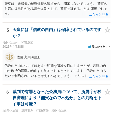
点では、そのこと自体は過去の事実として間違いないので、卒業証書
警察は、通報者の秘密保持の観点から、開示しないでしょう。 警察の
自体の無効かどうかという法的な効力を議論するものではないでしょ
対応に違法性がある場合は別として、警察を訴えることは 困難でしょ
う。 問題は、証書そのものではなく、在学中に何らかの問題を起こし
う。
て学籍を剥奪されたかどうか、ということなので、厳密に言えば卒業
証書自体の議論とは直接関係しないと思います。
5
天皇には「信教の自由」は保障されているのです
か？
#国や自治体
#行政訴訟
2023年4月28日
役にたった
4
佐藤 充崇
弁護士
信教の自由についてはあまり明確な議論を目にしませんが、表現の自
由や政治的活動の自由すら制約されるとされています。信教の自由も
だいぶ制約されていると考えるべきでしょう。 キリスト教の信仰につ
いても、心の中で思うだけなら可能かもしれませんが、その信仰を理
由に宮中の祭祀・儀礼に関する儀式を拒否したり、それら儀式の遂行
を批判する意見を公にすることが無制限に許されるとは思えません。
6
裁判で有罪となった公務員について、所属庁が独
自審理により「無実なので不処分」との判断を下
す事は可能？
#自治体法務
#刑事裁判
#行政訴訟
#国や自治体