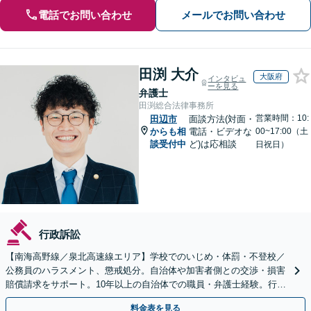
電話でお問い合わせ
メールでお問い合わせ
田渕 大介
大阪府
インタビュ
ーを見る
弁護士
田渕総合法律事務所
営業時間：10:
田辺市
面談方法(対面・
からも相
電話・ビデオな
00~17:00（土
談受付中
ど)は応相談
日祝日）
行政訴訟
【南海高野線／泉北高速線エリア】学校でのいじめ・体罰・不登校／
公務員のハラスメント、懲戒処分。自治体や加害者側との交渉・損害
賠償請求をサポート。10年以上の自治体での職員・弁護士経験。行政
組織の動きを見据えて解決策をご提案【オンライン可】
料金表を見る