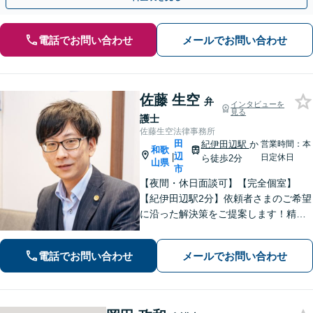
電話でお問い合わせ
メールでお問い合わせ
佐藤 生空
弁
インタビューを
見る
護士
佐藤生空法律事務所
田
紀伊田辺駅
か
営業時間：本
和歌
辺
|
日定休日
ら徒歩2分
山県
市
【夜間・休日面談可】【完全個室】
【紀伊田辺駅2分】依頼者さまのご希望
に沿った解決策をご提案します！精神
面への配慮も大切に【交通事故】示談
交渉の豊富な経験を活かし、賠償金の
電話でお問い合わせ
メールでお問い合わせ
増額を目指します【相続問題】不動産
鑑定士等と連携し、最良の相続実現に
向けサポート