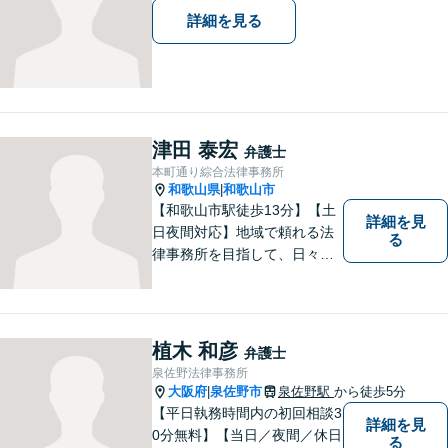
詳細を見る
津田 泰宏
弁護士
本町通り綜合法律事務所
和歌山県
和歌山市
|
【和歌山市駅徒歩13分】【土
詳細を見
日夜間対応】地域で頼れる法
る
律事務所を目指して、日々尽
力しています。刑事事件／交
通事故／相続／その他一般の
民事事件など、幅広く対応可
能です。まずはお気軽にご相
植木 和彦
弁護士
談ください。
泉佐野法律事務所
大阪府
泉佐野市
泉佐野駅
から徒歩5分
|
【平日執務時間内の初回相談3
詳細を見
0分無料】【当日／夜間／休日
る