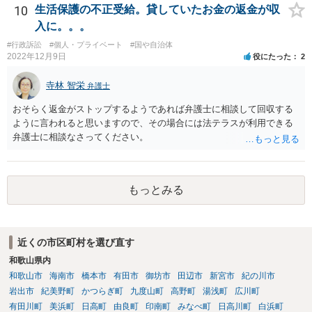
10
生活保護の不正受給。貸していたお金の返金が収
入に。。。
#行政訴訟
#個人・プライベート
#国や自治体
2022年12月9日
役にたった
2
寺林 智栄
弁護士
おそらく返金がストップするようであれば弁護士に相談して回収する
ように言われると思いますので、その場合には法テラスが利用できる
弁護士に相談なさってください。
もっとみる
近くの市区町村を選び直す
和歌山県内
和歌山市
海南市
橋本市
有田市
御坊市
田辺市
新宮市
紀の川市
岩出市
紀美野町
かつらぎ町
九度山町
高野町
湯浅町
広川町
有田川町
美浜町
日高町
由良町
印南町
みなべ町
日高川町
白浜町