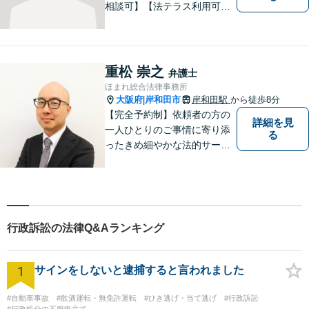
相談可】【法テラス利用可】
南海本線泉佐野駅より徒歩約5
分。
重松 崇之
弁護士
ほまれ総合法律事務所
大阪府
岸和田市
岸和田駅
から徒歩8分
|
【完全予約制】依頼者の方の
詳細を見
一人ひとりのご事情に寄り添
る
ったきめ細やかな法的サービ
スを心がけております。お困
りの方は、お気軽にご相談く
ださい。初回法律相談は３０
分無料です。
行政訴訟の法律Q&Aランキング
1
サインをしないと逮捕すると言われました
#自動車事故
#飲酒運転・無免許運転
#ひき逃げ・当て逃げ
#行政訴訟
#行政処分の不服申立て