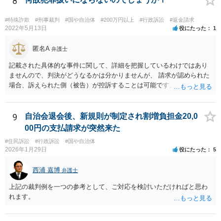
8
であり、校舎・校地等は地方自治法上「行政財産」とされています。
#特殊詐欺
#刑事裁判
#国や自治体
#200万円以上
#行政訴訟
#返金請求
2022年5月13日
役にたった
1
匿名A
弁護士
記載された具体的な事件に関して、詳細を把握しているわけではあり
ませんので、判決がどうなるかは分かりませんが、 請求が認められた
場合、訴えられた側（被告）が控訴することは可能です。 控訴が認め
られるかどうかは分かりませんが、控訴して判決内容を争うこと自体
はできます。 実際に被告に資産がないとなれば、判決で請求が認めら
れたとしても、回収はできません。
9
自治会退会後、新規則が制定され割増負担金20,0
00円の支払請求が突然来た
#住民訴訟
#行政訴訟
#国や自治体
2026年1月29日
役にたった
5
西浦 嘉博
弁護士
上記の裁判例を一つの参考として、ご対応を検討いただければと思わ
れます。