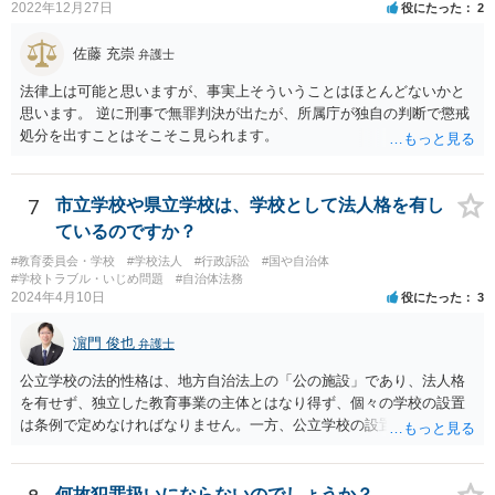
2022年12月27日
役にたった
2
佐藤 充崇
弁護士
法律上は可能と思いますが、事実上そういうことはほとんどないかと
思います。 逆に刑事で無罪判決が出たが、所属庁が独自の判断で懲戒
処分を出すことはそこそこ見られます。
7
市立学校や県立学校は、学校として法人格を有し
ているのですか？
#教育委員会・学校
#学校法人
#行政訴訟
#国や自治体
#学校トラブル・いじめ問題
#自治体法務
2024年4月10日
役にたった
3
濵門 俊也
弁護士
公立学校の法的性格は、地方自治法上の「公の施設」であり、法人格
を有せず、独立した教育事業の主体とはなり得ず、個々の学校の設置
は条例で定めなければなりません。一方、公立学校の設置者である地
方公共団体は地方自治法上「法人とする。」と規定され、法律上の権
利義務の主体となる法人格を有し、教育事業の主体となっています。
ちなみに、公立学校は教育行政組織上の取扱いとしては「教育機関」
何故犯罪扱いにならないのでしょうか？