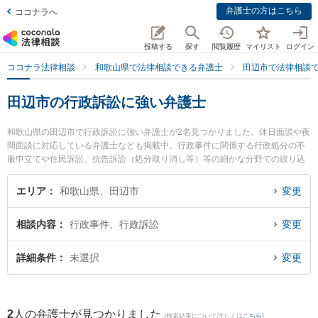
弁護士の方はこちら
ココナラへ
投稿する
探す
閲覧履歴
マイリスト
ログイン
ココナラ法律相談
和歌山県で法律相談できる弁護士
田辺市で法律相談
田辺市の行政訴訟に強い弁護士
和歌山県の田辺市で行政訴訟に強い弁護士が2名見つかりました。休日面談や夜
間面談に対応している弁護士なども掲載中。行政事件に関係する行政処分の不
服申立てや住民訴訟、抗告訴訟（処分取り消し等）等の細かな分野での絞り込
み検索もでき便利です。特に佐藤生空法律事務所の佐藤 生空弁護士やあおい法
律事務所の岡田 政和弁護士のプロフィール情報や弁護士費用、強みなどが注目
エリア
和歌山県、田辺市
変更
されています。『田辺市で土日や夜間に発生した行政訴訟のトラブルを今すぐ
に弁護士に相談したい』『行政訴訟のトラブル解決の実績豊富な近くの弁護士
相談内容
行政事件、行政訴訟
変更
を検索したい』『初回相談無料で行政訴訟を法律相談できる田辺市内の弁護士
に相談予約したい』などでお困りの相談者さんにおすすめです。
詳細条件
未選択
変更
2
人の弁護士が見つかりました
(検索結果について詳しくは
こちら
)