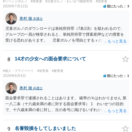
#リベンジポルノ
#加害者
#児童ポルノ・わいせつ物頒布等
#加害者
2026年7月12日
役にたった
3
奥村 徹
弁護士
児童ポルノのダウンロードは単純所持罪（7条1項）を疑われるので、
グループの一員が検挙されると、単純所持罪で捜索差押などの捜査を
受ける恐れがあります。 児童ポルノを理由とするｘのアカウント凍
結は日本警察に通報されることがあって（確率はわかりませんが実例
は珍しくない）、これも捜索差押を受けるおそれがあります
8
14才の少女への面会要求について
#個人・プライベート
#加害者
#被害者
2026年8月4日
役にたった
1
奥村 徹
弁護士
面会要求罪で逮捕されることはあります。 確率の％はわかりません 第
一八二条（十六歳未満の者に対する面会要求等） 1 わいせつの目的
で、十六歳未満の者に対し、次の各号に掲げるいずれかの行為をした
者（当該十六歳未満の者が十三歳以上である場合については、その者
が生まれた日より五年以上前の日に生まれた者に限る。）は、一年以
下の拘禁刑又は五十万円以下の罰金に処する。 一 威迫し、偽計を用
9
名誉毀損をしてしまいました