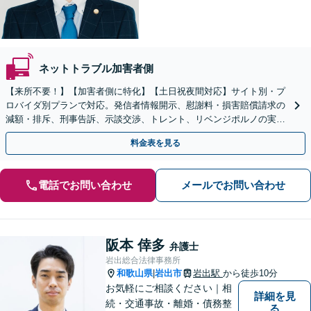
ネットトラブル加害者側
【来所不要！】【加害者側に特化】【土日祝夜間対応】サイト別・プ
ロバイダ別プランで対応。発信者情報開示、慰謝料・損害賠償請求の
減額・排斥、刑事告訴、示談交渉、トレント、リベンジポルノの実績
多数！企業・飲食店の風評被害も対応【堺東駅5分】
料金表を見る
電話でお問い合わせ
メールでお問い合わせ
阪本 倖多
弁護士
岩出総合法律事務所
和歌山県
岩出市
岩出駅
から徒歩10分
|
お気軽にご相談ください｜相
詳細を見
続・交通事故・離婚・債務整
る