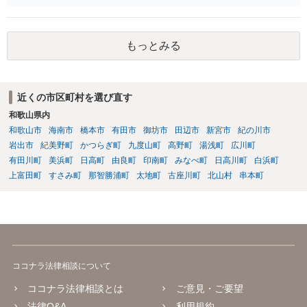
報開示請求の意見照会が届いたということであれば、いずれは発信者
情報として夫の氏名と住所が開示され、開示請求者（の代理人弁護
士）が、夫に対して内容証明郵便を送ったり訴訟の提起がなされたり
もっとみる
する可能性があるように思われます。この場合は、開示請求者（とあ
る女性？）の代理人弁護士へ、実は投稿者があなたであるという内容
とともに、あなたから連絡することもあり得ます。 夫がクレーム電話
を入れた「相手方の法律事務所」というのがプロバイダの代理人の事
近くの市区町村を選び直す
務所であるのか、それとも開示請求者の代理人の事務所なのかが不明
和歌山県内
ですが、もし前者であれば、書類の再送要請にはあまり意味はなく、
一方、後者であるなら、夫を被告として提訴に至る可能性も考える必
和歌山市
海南市
橋本市
有田市
御坊市
田辺市
新宮市
紀の川市
要が出てきます。 あなたと夫との夫婦関係の状況（別居中なのか、夫
岩出市
紀美野町
かつらぎ町
九度山町
高野町
湯浅町
広川町
婦関係は良好なのか、あなたが夫へ嘘をついたのか等）がよくわから
有田川町
美浜町
日高町
由良町
印南町
みなべ町
日高川町
白浜町
ないところがあり、実際にどのような対応がベターなのかを正確に検
上富田町
すさみ町
那智勝浦町
太地町
古座川町
北山村
串本町
討するためには、公開の相談ではなく、詳しい事実関係を整理した上
で弁護士へ直接相談するべきでしょう。
ココナラ法律相談について
ココナラ法律相談とは
ご意見・ご要望
法律Q&A
利用規約