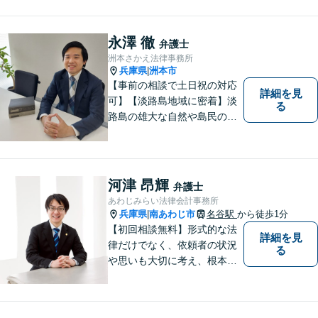
分。
永澤 徹
弁護士
洲本さかえ法律事務所
兵庫県
洲本市
|
【事前の相談で土日祝の対応
詳細を見
可】【淡路島地域に密着】淡
る
路島の雄大な自然や島民の
方々の温かい人柄の魅力に触
れ、この地で弁護士活動に全
力で励んでおります。事前の
ご相談で土日祝・時間外対応
河津 昂輝
弁護士
が可能です。
あわじみらい法律会計事務所
兵庫県
南あわじ市
名谷駅
から徒歩1分
|
【初回相談無料】形式的な法
詳細を見
律だけでなく、依頼者の状況
る
や思いも大切に考え、根本的
なトラブル解決を目指して全
力で取り組んでいます。 相談
者の立場に寄り添い、一人ひ