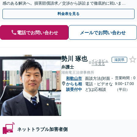
感のある解決へ。損害賠償請求／交渉から訴訟まで徹底的に戦いま
す。意見照会書が届いた方もご相談ください【休日対応】
料金表を見る
電話でお問い合わせ
メールでお問い合わせ
勢川 琢也
滋賀県
インタビュ
ーを見る
弁護士
湖南竜王法律事務所
営業時間：0
和歌山市
面談方法(対面・
からも相
電話・ビデオな
9:00~17:00
談受付中
ど)は応相談
（平日）
ネットトラブル加害者側