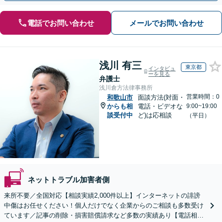
電話でお問い合わせ
メールでお問い合わせ
浅川 有三
東京都
インタビュ
ーを見る
弁護士
浅川倉方法律事務所
営業時間：0
和歌山市
面談方法(対面・
からも相
電話・ビデオな
9:00~19:00
談受付中
ど)は応相談
（平日）
ネットトラブル加害者側
来所不要／全国対応【相談実績2,000件以上】インターネットの誹謗
中傷はお任せください！個人だけでなく企業からのご相談も多数受け
ています／記事の削除・損害賠償請求など多数の実績あり【電話相談