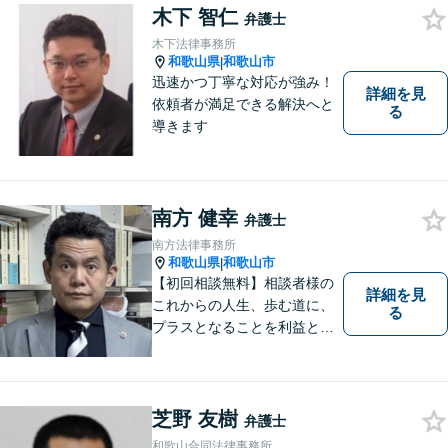
相談ください。あなたの灯り
木下 智仁
弁護士
となれるよう誠心誠意努めま
木下法律事務所
す。
和歌山県
和歌山市
|
迅速かつ丁寧な対応が強み！
詳細を見
依頼者が満足できる解決へと
る
導きます
南方 健幸
弁護士
南方法律事務所
和歌山県
和歌山市
|
【初回相談無料】相談者様の
詳細を見
これからの人生、歩む道に、
る
プラスとなることを利益と考
え、相談者の人生を背負って
活動してまいります。和歌山
はもちろん、関西・関東から
ご相談いただくこともありま
芝野 友樹
弁護士
す。
和歌山合同法律事務所