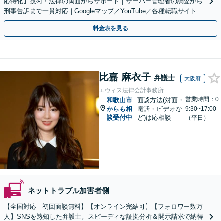
応特化】技術・法律の両面からサポート｜サーバー管理者の調査から
刑事告訴まで一貫対応｜Googleマップ／YouTube／各種転職サイトに
特化
料金表を見る
比嘉 麻衣子
弁護士
大阪府
エヴィス法律会計事務所
営業時間：0
和歌山市
面談方法(対面・
からも相
電話・ビデオな
9:30~17:00
談受付中
ど)は応相談
（平日）
ネットトラブル加害者側
【全国対応｜初回面談無料】【オンライン完結可】【フォロワー数万
人】SNSを熟知した弁護士。スピーディな証拠分析＆開示請求で納得