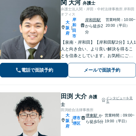
関 大河
弁護士
弁護士法人関・岸田・中村法律事務所 岸和田
オフィス
岸
岸和田駅
営業時間：10:00~
大
和
20:00（平日）
から徒歩2
阪
|
田
分
府
市
【泉南・岸和田】【岸和田駅2分】1人1
人と向き合い、より良い解決を得るこ
とを信条としています。お気軽にご相
談下さい。
電話で面談予約
メールで面談予約
田渕 大介
弁護
インタビューを見
る
士
田渕総合法律事務所
大
堺東駅
か
営業時間：09:00~
堺市
阪
|
19:00（平日）
ら徒歩5分
堺区
府