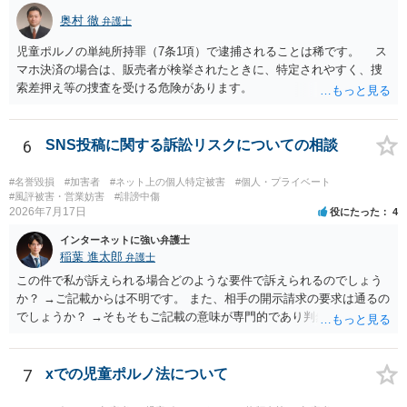
奥村 徹
弁護士
児童ポルノの単純所持罪（7条1項）で逮捕されることは稀です。 ス
マホ決済の場合は、販売者が検挙されたときに、特定されやすく、捜
索差押え等の捜査を受ける危険があります。
6
SNS投稿に関する訴訟リスクについての相談
#名誉毀損
#加害者
#ネット上の個人特定被害
#個人・プライベート
#風評被害・営業妨害
#誹謗中傷
2026年7月17日
役にたった
4
インターネットに強い弁護士
稲葉 進太郎
弁護士
この件で私が訴えられる場合どのような要件で訴えられるのでしょう
か？ →ご記載からは不明です。 また、相手の開示請求の要求は通るの
でしょうか？ →そもそもご記載の意味が専門的であり判然としないも
のと存じます。直接弁護士に、そのゲームの内容をご説明になりなが
らご相談になることをお勧めいたします。
7
xでの児童ポルノ法について