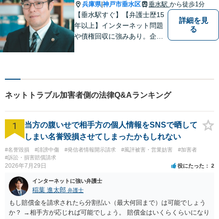
案ができるよう努めます。
兵庫県
神戸市垂水区
垂水駅
から徒歩1分
|
【垂水駅すぐ】【弁護士歴15
詳細を見
年以上】インターネット問題
る
や債権回収に強みあり。企業
ならではの困りごとまで幅広
く対応。女性弁護士も在籍し
ているため、男性弁護士に話
しづらくてもご安心くださ
い。【分割払いOK】【休日・
ネットトラブル加害者側の法律Q&Aランキング
夜間面談・ビデオ面談可】
1
当方の腹いせで相手方の個人情報をSNSで晒して
しまい名誉毀損させてしまったかもしれない
#名誉毀損
#誹謗中傷
#発信者情報開示請求
#風評被害・営業妨害
#加害者
#訴訟・損害賠償請求
2026年7月29日
役にたった
2
インターネットに強い弁護士
稲葉 進太郎
弁護士
もし賠償金を請求されたら分割払い（最大何回まで）は可能でしょう
か？ →相手方が応じれば可能でしょう。 賠償金はいくらくらいになり