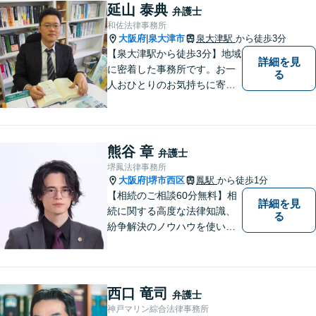
とりに合ったサポートを心が
延山 泰典
弁護士
けています。【夜間・休日相
和佐法律事務所
談可能】【オンライン出張相
大阪府
泉大津市
泉大津駅
から徒歩3分
|
談可】
【泉大津駅から徒歩3分】地域
詳細を見
に密着した事務所です。お一
る
人おひとりのお気持ちに寄り
添います。https://kazusa-law.
com/
熊谷 章
弁護士
堺鳳法律事務所
大阪府
堺市西区
鳳駅
から徒歩1分
|
【相続のご相談60分無料】相
詳細を見
続に関する高度な法律知識、
る
紛争解決のノウハウを使い、
より良い法的サービスを提供
します。 ご相談者様の大切な
時間を無駄にしないよう、的
確かつスピーディーに進め、
西口 竜司
弁護士
ご相談様にとって最適なご提
神戸マリン綜合法律事務所