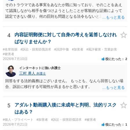
そのトラウマである事実をあなたが既に知っており、そのことをあえ
て認識しながら相手を傷つけようとしたことが客観的な証拠によって
認定できない限り、何の罰則も問題となる法令もないと思われます。
4
内容証明郵便に対して自身の考えを返答しなけれ
ばなりませんか？
#名誉毀損
#訴訟・損害賠償請求
#誹謗中傷
#加害者
#風評被害・営業妨害
#被害者
2026年7月10日
役にたった
2
インターネットに強い弁護士
三村 勇人
弁護士
回答をする法的義務はございません。 もっとも、なんら回答しない場
合、訴訟に移行する可能性が高まるかと思います。
5
アダルト動画購入後に未成年と判明、法的リスク
はある？
#個人・プライベート
#加害者
#訴訟・損害賠償請求
#被害者
2026年7月21日
役にたった
1