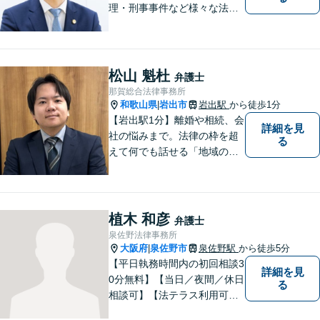
理・刑事事件など様々な法律
問題に対応｜相続、交通事
故、不貞問題については初回3
0分無料相談あり｜夜間・休
日・オンライン相談OK（要予
松山 魁杜
弁護士
約）｜丁寧な報告とスピード
那賀総合法律事務所
対応で安心をお届けします
和歌山県
岩出市
岩出駅
から徒歩1分
|
【岩出駅1分】離婚や相続、会
詳細を見
社の悩みまで。法律の枠を超
る
えて何でも話せる「地域のか
かりつけ弁護士」として、一
歩前へ進む安心を。一つひと
つのご縁を大切に、紀の川市
育ちの私が丁寧にサポートし
植木 和彦
弁護士
ます。【丁寧なヒアリング】
泉佐野法律事務所
【休日や夜間相談も柔軟に対
大阪府
泉佐野市
泉佐野駅
から徒歩5分
|
応】
【平日執務時間内の初回相談3
詳細を見
0分無料】【当日／夜間／休日
る
相談可】【法テラス利用可】
南海本線泉佐野駅より徒歩約5