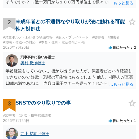
そうですか？ →数十万円から１００万円単位まで様々であり、不明で
す。相手方から相談者様に対し請求がなされた場合、減額や分割の交
渉が行われ、双方合意に至れば支払が開始され、決裂して相手方が訴
訟提起を選択すれば訴訟の中で解決がなされる流れが通常です。
2
未成年者との不適切なやり取りが法に触れる可能
性と対処法
#児童ポルノ・わいせつ物頒布等
#個人・プライベート
#被害者
#加害者
#恐喝・脅迫への対応
#本名・住所・電話番号が不明
2026年7月26日
役にたった
2
刑事事件に強い弁護士
奥村 徹
弁護士
年齢確認もしていないし 後から出てきた人が、保護者だという確認も
できないので 詐欺・恐喝の可能性はあるでしょう 他方、相手方が真実
18歳未満であれば、 内容は電子マナーを送ってくれたら自慰行為など
の動画を要望通りに撮って送るよと言ったやりとりでした。 自分は動
画の尺は10分ほど、服を着たままで胸を触って欲しい、などの要望を
して、要求された金額(1000円程度)の電子マネーを送信してしまいま
3
SNSでのやり取りでの事
した。 そこから、撮影するまで暇なので顔の雰囲気の写真を交換して
欲しい、住んでいる都道府県と区を教えてと言われたので教えたりと
#加害者
#訴訟・損害賠償請求
言ったやり取りをしていました。 というやりとりは、青少年条例違反
2026年7月25日
役にたった
1
（わいせつ行為）の疑いがあります。18歳未満と知らなくても処罰可
能です。
井上 祐司
弁護士