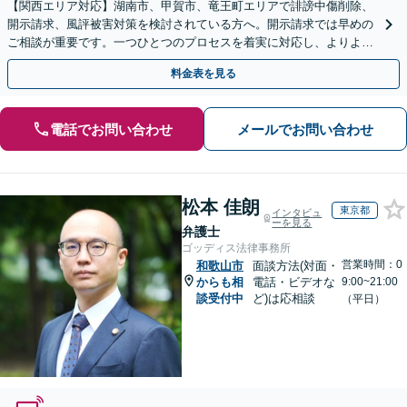
【関西エリア対応】湖南市、甲賀市、竜王町エリアで誹謗中傷削除、
開示請求、風評被害対策を検討されている方へ。開示請求では早めの
ご相談が重要です。一つひとつのプロセスを着実に対応し、よりよい
解決に向けて尽力いたします【Web面談OK】
料金表を見る
電話でお問い合わせ
メールでお問い合わせ
松本 佳朗
東京都
インタビュ
ーを見る
弁護士
ゴッディス法律事務所
営業時間：0
和歌山市
面談方法(対面・
からも相
電話・ビデオな
9:00~21:00
談受付中
ど)は応相談
（平日）