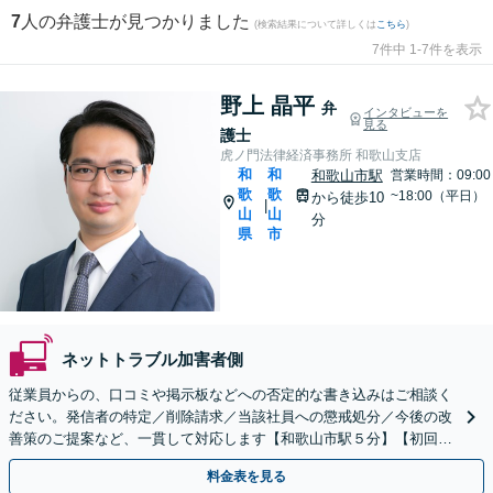
7
人の弁護士が見つかりました
(検索結果について詳しくは
こちら
)
7件中 1-7件を表示
野上 晶平
弁
インタビューを
見る
護士
虎ノ門法律経済事務所 和歌山支店
和
和
和歌山市駅
営業時間：09:00
歌
歌
~18:00（平日）
から徒歩10
|
山
山
分
県
市
ネットトラブル加害者側
従業員からの、口コミや掲示板などへの否定的な書き込みはご相談く
ださい。発信者の特定／削除請求／当該社員への懲戒処分／今後の改
善策のご提案など、一貫して対応します【和歌山市駅５分】【初回相
談30分無料】書き込みを行わせない職場環境整備にも注力
料金表を見る