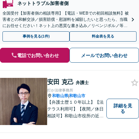
ネットトラブル加害者側
全国受付【加害者側の相談専用】【電話・WEBでの初回相談無料】被
害者との和解交渉／損害賠償・慰謝料を減額したいと思ったら、当職
にお任せください！ネット上の悪質な書き込み／リベンジポルノ等、
代表弁護士が最後まで対応【関東エリア以外の相談も可】
事例を見る(1件)
料金表を見る
電話でお問い合わせ
メールでお問い合わせ
安田 克己
弁護士
灯か法律事務所
和歌山県
和歌山市
|
【弁護士歴１０年以上】【法
詳細を見
テラス利用可】【夜間／休日
る
相談可】和歌山市役所の近
く、京橋親水公園そばにある
親しみやすい法律事務所で
す。一人で悩まず、まずはご