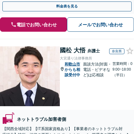
可】【初回相談無料】【夜間休日面談可】
料金表を見る
電話でお問い合わせ
メールでお問い合わせ
國松 大悟
弁護士
奈良県
大宮通り法律事務所
営業時間：0
和歌山市
面談方法(対面・
からも相
電話・ビデオな
9:00~18:00
談受付中
ど)は応相談
（平日）
ネットトラブル加害者側
【関西全域対応】【IT系国家資格あり】【事業者のネットトラブル対