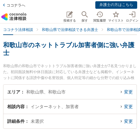
弁護士の方はこちら
ココナラへ
投稿する
探す
閲覧履歴
マイリスト
ログイン
ココナラ法律相談
和歌山県で法律相談できる弁護士
和歌山市で法律相
和歌山市のネットトラブル加害者側に強い弁護
士
和歌山県の和歌山市でネットトラブル加害者側に強い弁護士が7名見つかりまし
た。初回面談無料や休日面談に対応している弁護士なども掲載中。インターネ
ットに関係する誹謗中傷や名誉毀損、個人特定等の細かな分野での絞り込み検
索もでき便利です。特に虎ノ門法律経済事務所 和歌山支店の野上 晶平弁護士や
灯か法律事務所の安田 克己弁護士、木下法律事務所の木下 智仁弁護士のプロフ
エリア
和歌山県、和歌山市
変更
ィール情報や弁護士費用、強みなどが注目されています。『和歌山市で土日や
夜間に発生したネットトラブル加害者側のトラブルを今すぐに弁護士に相談し
相談内容
インターネット、加害者
変更
たい』『ネットトラブル加害者側のトラブル解決の実績豊富な近くの弁護士を
検索したい』『初回相談無料でネットトラブル加害者側を法律相談できる和歌
山市内の弁護士に相談予約したい』などでお困りの相談者さんにおすすめで
詳細条件
未選択
変更
す。