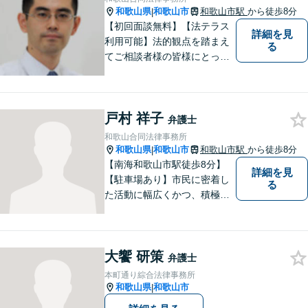
和歌山県
和歌山市
和歌山市駅
から徒歩8分
|
【初回面談無料】【法テラス
詳細を見
利用可能】法的観点を踏まえ
る
てご相談者様の皆様にとって
最良の解決を図ることに常に
心がけています。創設55年を
超える歴史ある事務所です。
戸村 祥子
【当日／夜間／応相談】お悩
弁護士
み事がございましたら、お気
和歌山合同法律事務所
軽にご相談下さい。
和歌山県
和歌山市
和歌山市駅
から徒歩8分
|
【南海和歌山市駅徒歩8分】
詳細を見
【駐車場あり】市民に密着し
る
た活動に幅広くかつ、積極的
に取り組んでいます。離婚問
題／相続問題／刑事事件／借
金問題／労働問題など、幅広
大饗 研策
く対応可能。【地域に根ざし
弁護士
た弁護士】法律トラブルでお
本町通り綜合法律事務所
悩みの方は、お気軽にご相談
和歌山県
和歌山市
|
ください。