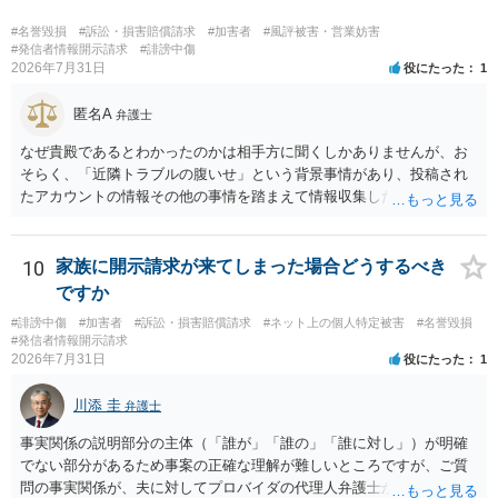
い又は誘惑して面会を要求すること。 二 拒まれたにもかかわらず、
反復して面会を要求すること。 三 金銭その他の利益を供与し、又は
#名誉毀損
#訴訟・損害賠償請求
#加害者
#風評被害・営業妨害
その申込み若しくは約束をして面会を要求すること。 2前項の罪を犯
#発信者情報開示請求
#誹謗中傷
2026年7月31日
役にたった
1
し、よってわいせつの目的で当該十六歳未満の者と面会をした者は、
二年以下の拘禁刑又は百万円以下の罰金に処する。
匿名A
弁護士
なぜ貴殿であるとわかったのかは相手方に聞くしかありませんが、お
そらく、「近隣トラブルの腹いせ」という背景事情があり、投稿され
たアカウントの情報その他の事情を踏まえて情報収集した結果、この
ような投稿をするのは貴殿しかいないと推測したもので、これに対し
貴殿が投稿した事実を認めてしまったことで「答え合わせ」になって
しまったのではないでしょうか。 相手方の動きについても、相手方次
10
家族に開示請求が来てしまった場合どうするべき
第ですので何とも言えません。公開の場で回答するには情報が乏し
ですか
く、ここで詳細を明らかにすることは事案の特定に繋がってしまうの
#誹謗中傷
#加害者
#訴訟・損害賠償請求
#ネット上の個人特定被害
#名誉毀損
で、弁護士へ直接相談した方がよいです。
#発信者情報開示請求
2026年7月31日
役にたった
1
川添 圭
弁護士
事実関係の説明部分の主体（「誰が」「誰の」「誰に対し」）が明確
でない部分があるため事案の正確な理解が難しいところですが、ご質
問の事実関係が、夫に対してプロバイダの代理人弁護士から発信者情