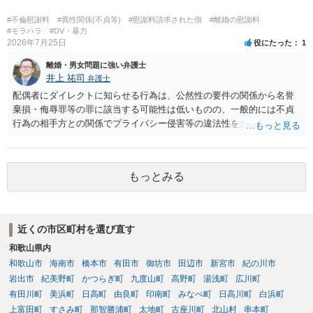
#不倫慰謝料
#異性関係(不貞等)
#慰謝料請求された側
#離婚の慰謝料
#モラハラ
#DV・暴力
2026年7月25日
役にたった
1
離婚・男女問題に強い弁護士
井上 祐司
弁護士
配偶者にダイレクトに知らせる行為は、公然性の要件の関係から名誉
棄損・侮辱罪等の罪に該当する可能性は低いものの、一般的には不貞
行為の相手方との関係でプライバシー侵害等の違法性を含む行為で
す。 そのため、そのことを知った相手方の夫婦関係への影響が大きい
ため、弁護士としては推奨しないことが一般的かと思います。
もっとみる
近くの市区町村を選び直す
和歌山県内
和歌山市
海南市
橋本市
有田市
御坊市
田辺市
新宮市
紀の川市
岩出市
紀美野町
かつらぎ町
九度山町
高野町
湯浅町
広川町
有田川町
美浜町
日高町
由良町
印南町
みなべ町
日高川町
白浜町
上富田町
すさみ町
那智勝浦町
太地町
古座川町
北山村
串本町