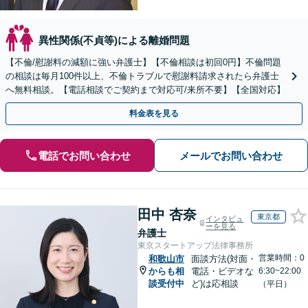
異性関係(不貞等)による離婚問題
【不倫/慰謝料の減額に強い弁護士】【不倫相談は初回0円】不倫問題
の相談は毎月100件以上、不倫トラブルで慰謝料請求されたら弁護士
へ無料相談。【電話相談でご契約まで対応可/来所不要】【全国対応】
料金表を見る
電話でお問い合わせ
メールでお問い合わせ
田中 杏奈
東京都
インタビュ
ーを見る
弁護士
東京スタートアップ法律事務所
営業時間：0
和歌山市
面談方法(対面・
からも相
電話・ビデオな
6:30~22:00
談受付中
ど)は応相談
（平日）