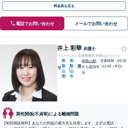
ご相談にお越しください。
料金表を見る
電話でお問い合わせ
メールでお問い合わせ
井上 彩華
弁護士
ベリーベスト法律事務所 和歌山オフィス
和
和
和歌山駅
営業時間：09:30
歌
歌
~21:00（平日）
から徒歩9
|
山
山
分
県
市
異性関係(不貞等)による離婚問題
【初回相談無料】あなたの利益の最大化を目指します。まずは電話・