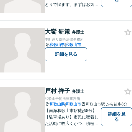
る
とりで悩まず、まずはお気軽
にご相談ください。 早い段階
でのご相談が、有利で納得し
た解決につながります。
大饗 研策
弁護士
本町通り綜合法律事務所
和歌山県
和歌山市
|
詳細を見る
戸村 祥子
弁護士
和歌山合同法律事務所
和歌山県
和歌山市
和歌山市駅
から徒歩8分
|
【南海和歌山市駅徒歩8分】
詳細を見
【駐車場あり】市民に密着し
る
た活動に幅広くかつ、積極的
に取り組んでいます。離婚問