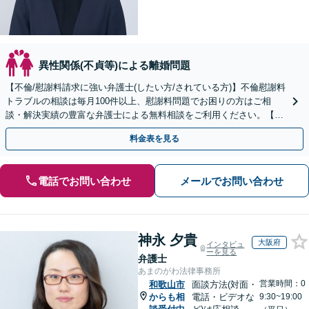
異性関係(不貞等)による離婚問題
【不倫/慰謝料請求に強い弁護士(したい方/されている方)】不倫慰謝料
トラブルの相談は毎月100件以上、慰謝料問題でお困りの方はご相
談・解決実績の豊富な弁護士による無料相談をご利用ください。【不
倫相談は初回0円】【全国対応】
料金表を見る
電話でお問い合わせ
メールでお問い合わせ
神永 夕貴
大阪府
インタビュ
ーを見る
弁護士
あまのがわ法律事務所
営業時間：0
和歌山市
面談方法(対面・
からも相
電話・ビデオな
9:30~19:00