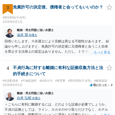
か。 ⇒判決となり敗訴してしまった場合は、強制執行により不動産等
には、追加着手金や日当、実費が発生することもあります。 もっと
の財産を差し押さえられ、そこから債権回収が図られることになりま
も、証拠が十分にあるか、相手方の住所・勤務先が分かるか、慰謝料
3
免責許可の決定後、債権者と会ってもいいのか？
すが、 和解であれば柔軟な解決が可能ですので、その場合は分割払
額、離婚の有無、交渉で終わるか訴訟まで見込むかによって、費用は
いにより支払うことも十分可能です。 ⑤ このような事情であれば、私
変わり得ます。依頼前に、交渉だけの場合、訴訟になった場合、回収
#異性関係(不貞等)
は120万円のみ和解交渉を続けるべきでしょうか。 ⇒ご相談者様の認
できなかった場合の費用を確認しておくとよいでしょう。 弁護士選び
2026年8月1日
識を前提にすれば、１００万円も含めて返済する必要はないと考えら
では、不貞慰謝料案件の経験が相応にあるか、費用体系が明確か、見
離婚・男女問題に強い弁護士
れるため、 120万円のみについて交渉を続けることがベターかと存じ
通しを過度に楽観的に言い過ぎないか、質問に具体的に答えてくれる
澁谷 望
弁護士
ます。
か、連絡方法（メール、電話、弁護士直接か事務局員を介するかな
回答いたします。※弁護士により見解は異なる可能性があります。 結
ど）や対応スピードが合うかを確認するとよいと思います。いずれに
論から申し上げますと、免責許可の決定後に元債権者と会うこと自体
しましても、弁護士への相談・依頼にあたっては、証拠資料、夫と相
を禁止する法律上の規定はありません。ただし、トラブル防止の観点
手方の関係、相手方の氏名・住所等、夫婦関係への影響、離婚予定の
から慎重な対応が必要です。 今後の付き合い方で気をつけるべきポイ
有無など事実関係をよく整理して相談されることをお勧めいたしま
ントは以下の通りです。 ・金銭のやり取りや返済の約束は絶対にしな
す。
い（免責された借金を任意でも支払ってしまうとトラブルの元になり
4
不貞行為に対する離婚に有利な証拠収集方法と法
ます） ・過去のDVや過剰請求の経緯を踏まえ、相手の感情に流されな
的手続きについて
い ・予定通り毅然とした態度で距離を置く 法律上の制限はないもの
#有責配偶者
#不倫慰謝料
#財産分与
#養育費
#異性関係(不貞等)
#離婚協議
の、ご自身の生活と精神的な安定を守るためにも、お互いに距離を置
2026年8月5日
役にたった
2
くというご判断は非常に賢明かと思います。
離婚・男女問題に強い弁護士
白井 弘昭
弁護士
＞こちらに有利に離婚するには、どのような証拠が必要でしょうか。
不貞の証拠としては、ライン、カカオのやり取りだけでなく、ホテル
に行った証拠、複数回マンションに滞在した証拠などが有効です。 不