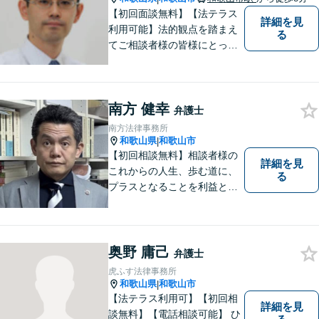
【初回面談無料】【法テラス
詳細を見
利用可能】法的観点を踏まえ
る
てご相談者様の皆様にとって
最良の解決を図ることに常に
心がけています。創設55年を
超える歴史ある事務所です。
南方 健幸
【当日／夜間／応相談】お悩
弁護士
み事がございましたら、お気
南方法律事務所
軽にご相談下さい。
和歌山県
和歌山市
|
【初回相談無料】相談者様の
詳細を見
これからの人生、歩む道に、
る
プラスとなることを利益と考
え、相談者の人生を背負って
活動してまいります。和歌山
はもちろん、関西・関東から
ご相談いただくこともありま
奥野 庸己
弁護士
す。
虎ふす法律事務所
和歌山県
和歌山市
|
【法テラス利用可】【初回相
詳細を見
談無料】【電話相談可能】 ひ