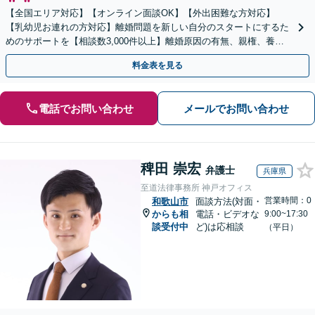
【全国エリア対応】【オンライン面談OK】【外出困難な方対応】
【乳幼児お連れの方対応】離婚問題を新しい自分のスタートにするた
めのサポートを【相談数3,000件以上】離婚原因の有無、親権、養育
費、財産分与、慰謝料請求【夜間・休日相談可】
料金表を見る
電話でお問い合わせ
メールでお問い合わせ
稗田 崇宏
弁護士
兵庫県
至道法律事務所 神戸オフィス
営業時間：0
和歌山市
面談方法(対面・
からも相
電話・ビデオな
9:00~17:30
談受付中
ど)は応相談
（平日）