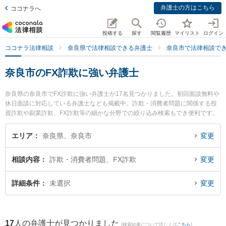
弁護士の方はこちら
ココナラへ
投稿する
探す
閲覧履歴
マイリスト
ログイン
ココナラ法律相談
奈良県で法律相談できる弁護士
奈良市で法律相談で
奈良市のFX詐欺に強い弁護士
奈良県の奈良市でFX詐欺に強い弁護士が17名見つかりました。初回面談無料や
休日面談に対応している弁護士なども掲載中。詐欺・消費者問題に関係する投
資詐欺や副業詐欺、FX詐欺等の細かな分野での絞り込み検索もでき便利です。
特に弁護士法人ナラハ奈良法律事務所の金丸 有希弁護士や登大路総合法律事務
所の瀧口 勇弁護士、南都総合法律事務所の山下 絢士朗弁護士のプロフィール情
エリア
奈良県、奈良市
変更
報や弁護士費用、強みなどが注目されています。『奈良市で土日や夜間に発生
したFX詐欺のトラブルを今すぐに弁護士に相談したい』『FX詐欺のトラブル解
相談内容
詐欺・消費者問題、FX詐欺
変更
決の実績豊富な近くの弁護士を検索したい』『初回相談無料でFX詐欺を法律相
談できる奈良市内の弁護士に相談予約したい』などでお困りの相談者さんにお
すすめです。
詳細条件
未選択
変更
17
人の弁護士が見つかりました
(検索結果について詳しくは
こちら
)