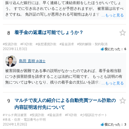
振り込んだ銀行には、早く連絡して凍結依頼をしたほうがいいでしょ
う。 すでに引き出されていることが予想されますが。 被害届は出すべ
きですね。 免許証の写しが悪用される可能性はありますが、悪用され
たら警察に申告 しましょう。 携帯番号は変えなくてもいいでしょう。
ほかの被害者の動向も引き続きチェックしておくといいでしょう。
8
着手金の返還は可能でしょうか？
#投資詐欺
#FX詐欺
#仮想通貨詐欺
#返金請求
#契約解除・契約取消
2023年11月3日
役にたった
6
島田 直樹
弁護士
被害回復が困難である事の説明がなかったのであれば、着手金相当額
につき損害賠償を請求することは法的に可能です。 もっとも説明の有
無については争いとなり、残りの着手金の支払いを請求される可能性
もあります。 そのような場合には、当該弁護士が所属する弁護士会に
紛議調停を申し立てることが考えられます。
9
マルチで友人の紹介による自動売買ツール詐欺の
内容証明送付先について
#マルチ商法被害
#投資詐欺
#返金請求
#FX詐欺
#少額訴訟サポート
#本名・住所・電話番号が不明
2024年1月28日
役にたった
3