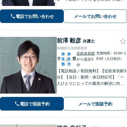
です。奈良を中心にご相談、ご依頼に
対応しています。お一人で悩まれず、
電話でお問い合わせ
メールでお問い合わせ
まずはお気軽に電話いただけたらと思
います。【土日夜間面談】【出張相
談】
前澤 毅彦
弁護士
南都総合法律事務所
近鉄奈良駅
営業時間：10:00~1
奈
奈
8:00（土日祝日）
良
良
から徒歩3
|
県
市
分
【電話相談／初回無料】【近鉄奈良駅3
分】【当日・夜間・休日対応可】「一
人ひとりにとっての最良の解決に向け
て活動すること」を常に考えます。交
通事故／離婚、相続／債務整理／企業
法務／刑事事件など、幅広く対応可
電話で面談予約
メールで面談予約
能。お気軽にご相談ください