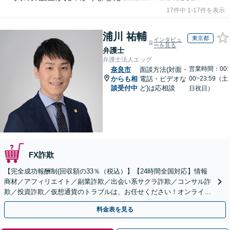
17件中 1-17件を表示
浦川 祐輔
東京都
インタビュ
ーを見る
弁護士
弁護士法人エッグ
営業時間：00:
奈良市
面談方法(対面・
からも相
電話・ビデオな
00~23:59（土
談受付中
ど)は応相談
日祝日）
FX詐欺
【完全成功報酬制(回収額の33％（税込）】【24時間全国対応】情報
商材／アフィリエイト／副業詐欺／出会い系サクラ詐欺／コンサル詐
欺／投資詐欺／仮想通貨のトラブルは、お任せください！オンライン
のみで解決も可能！
料金表を見る