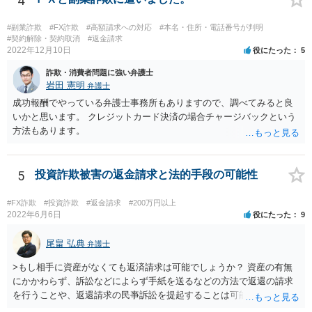
4
#副業詐欺
#FX詐欺
#高額請求への対応
#本名・住所・電話番号が判明
#契約解除・契約取消
#返金請求
2022年12月10日
役にたった
5
詐欺・消費者問題に強い弁護士
岩田 憲明
弁護士
成功報酬でやっている弁護士事務所もありますので、調べてみると良
いかと思います。 クレジットカード決済の場合チャージバックという
方法もあります。
5
投資詐欺被害の返金請求と法的手段の可能性
#FX詐欺
#投資詐欺
#返金請求
#200万円以上
2022年6月6日
役にたった
9
尾畠 弘典
弁護士
>もし相手に資産がなくても返済請求は可能でしょうか？ 資産の有無
にかかわらず、訴訟などによらず手紙を送るなどの方法で返還の請求
を行うことや、返還請求の民亊訴訟を提起することは可能です。 た
だ、交渉の場合は、相手が返金に応じるかは不確実ですし、訴訟の場