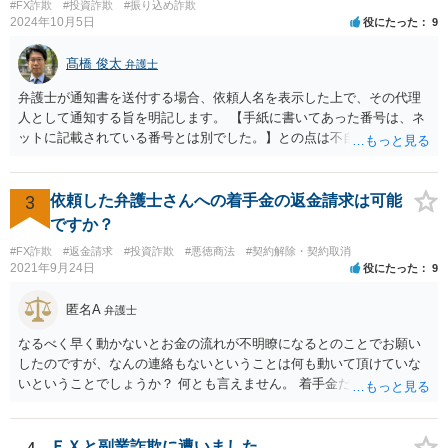
#FX詐欺
#投資詐欺
#振り込め詐欺
2024年10月5日
役にたった
9
髙橋 俊太
弁護士
弁護士が通知書を送付する場合、依頼人名を表示した上で、その代理
人として通知する旨を明記します。 【手紙に書いてあった番号は、ネ
ットに記載されている番号とは別でした。】との点は不自然ではある
ものの、【住所名前は一致】しているようですので、まずは日弁連弁
護士検索でその弁護士を検索し、そこに記載されている電話番号に連
絡をして、通知書の内容等について確認をしてみるとよいでしょう。
3
依頼した弁護士さんへの着手金の返金請求は可能
ですか？
#FX詐欺
#返金請求
#投資詐欺
#悪徳商法
#契約解除・契約取消
2021年9月24日
役にたった
9
匿名A
弁護士
なるべく早く動かないとお金の流れが不明瞭になるとのことでお願い
したのですが、なんの連絡もないということは何も動いて頂けていな
いということでしょうか？ 何とも言えません。 着手金だけ受け取って
何もしない弁護士さんはいますか？ 普通はいませんが・・・。 契約書
などを確認しましょう。 着手金の返金は請求できますか？ 交渉してみ
て、事情によっては弁護士会に相談しましょう。
ＦＸと副業詐欺に遭いました。