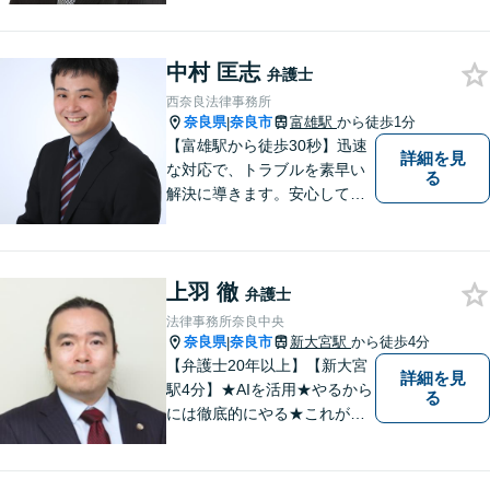
お悩みの場合は、お気軽にご
連絡ください。
中村 匡志
弁護士
西奈良法律事務所
奈良県
奈良市
富雄駅
から徒歩1分
|
【富雄駅から徒歩30秒】迅速
詳細を見
な対応で、トラブルを素早い
る
解決に導きます。安心して話
せる雰囲気ですので、まずは
お気軽にご相談ください。刑
事事件・離婚/男女問題・相
上羽 徹
続・遺言・交通事故・借金・
弁護士
債務整理などはお任せくださ
法律事務所奈良中央
い。
奈良県
奈良市
新大宮駅
から徒歩4分
|
【弁護士20年以上】【新大宮
詳細を見
駅4分】★AIを活用★やるから
る
には徹底的にやる★これが私
のスタイルです。ご相談者に
とって少しでもプラスになる
のであれば、どのような努力