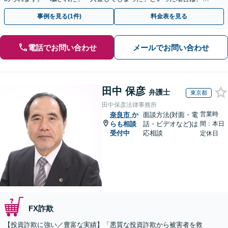
早めにご相談ください。【電話・メール・WEB相談可】
事例を見る(1件)
料金表を見る
電話でお問い合わせ
メールでお問い合わせ
田中 保彦
弁護士
東京都
田中保彦法律事務所
営業時
奈良市
か
面談方法(対面・電
らも相談
話・ビデオなど)は
間：本日
受付中
応相談
定休日
FX詐欺
【投資詐欺に強い／豊富な実績】「悪質な投資詐欺から被害者を救