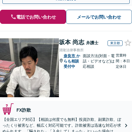
電話でお問い合わせ
メールでお問い合わせ
坂本 尚志
弁護士
東京都
清陵法律事務所
営業時
奈良市
か
面談方法(対面・電
らも相談
話・ビデオなど)は
間：本日
受付中
応相談
定休日
FX詐欺
【全国エリア対応】【相談は何度でも無料】投資詐欺、副業詐欺、ぼ
ったくり被害など、幅広く対応可能です。詐欺被害は迅速な対応が求
められます。「騙された」「入金してしまった」といった場合は、お