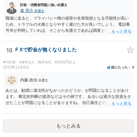
詐欺・消費者問題に強い弁護士
泉 亮介
弁護士
職場に送ると、プライバシー権の侵害や名誉毀損となる可能性が高い
ため、トラブルの火種となりやすく避けた方が良いでしょう。 電話番
号等が判明していれば、そこから弁護士であれば調査も可能です。
10
F Xで貯金が無くなりました
#FX詐欺
#海外法人・海外在住
#200万円以上
2022年11月6日
役にたった
4
内藤 政信
弁護士
あとは、勧誘に違法性がなかったかどうか、が問題になることがあり
ます。 断定的判断の提供などはその例です。 あるいは過大な投資をさ
せたことが問題になることがありますね。 自己責任との相関関係です
ね。 先物取引の事例などが参考になるので、弁護士を探してみるとい
いでしょう。
もっとみる