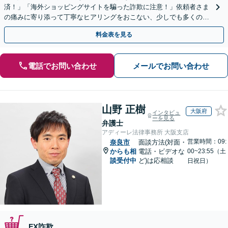
済！」「海外ショッピングサイトを騙った詐欺に注意！」依頼者さま
の痛みに寄り添って丁寧なヒアリングをおこない、少しでも多くの返
金が得られるよう尽力します！
料金表を見る
電話でお問い合わせ
メールでお問い合わせ
山野 正樹
大阪府
インタビュ
ーを見る
弁護士
アディーレ法律事務所 大阪支店
営業時間：09:
奈良市
面談方法(対面・
からも相
電話・ビデオな
00~23:55（土
談受付中
ど)は応相談
日祝日）
FX詐欺