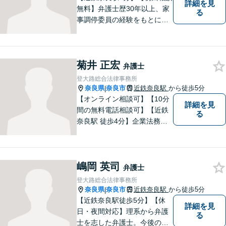
詳細を見
無料】弁護士歴30年以上、家
る
事調停委員の経験をもとに複
雑な相続問題も依頼者様の状
況に合わせ、適切なアドバイ
スをご提供いたします。相続
菊井 正宏
発生前のご相談も受け付けて
弁護士
おります。【電話相談可】
登大路総合法律事務所
奈良県
奈良市
近鉄奈良駅
から徒歩5分
|
【オンライン相談可】【10分
詳細を見
間の無料電話相談可】【近鉄
る
奈良駅 徒歩4分】企業法務／
交通事故／遺言・相続／家事
関係など幅広く対応。法律問
題の「入口」から、必要な情
嶋岡 英司
報をご提供します！少しでも
弁護士
疑問をお持ちの方は、まずご
登大路総合法律事務所
相談を！
奈良県
奈良市
近鉄奈良駅
から徒歩5分
|
【近鉄奈良駅徒歩5分】【休
詳細を見
日・夜間対応】理系から弁護
る
士を志した弁護士。今後の生