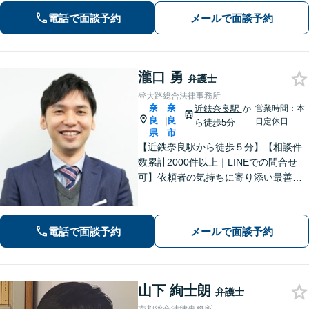
対応まで【相続・遺言】円満な相続を
電話で面談予約
メールで面談予約
モットーに【キッズスペース有】
瀧口 勇
弁護士
登大路総合法律事務所
奈
奈
近鉄奈良駅
か
営業時間：本
良
良
|
日定休日
ら徒歩5分
県
市
【近鉄奈良駅から徒歩５分】【相談件
数累計2000件以上｜LINEでの問合せ
可】依頼者の気持ちに寄り添い最善の
解決策をご提案します。交通事故・相
続・借金・など幅広く対応【オンライ
ン法律相談可能】
電話で面談予約
メールで面談予約
山下 絢士朗
弁護士