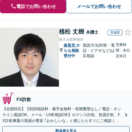
電話でお問い合わせ
メールでお問い合わせ
植松 丈樹
弁護士
宮城県
蒼天法律事務所
営業時
奈良市
か
面談方法(対面・電
らも相談
話・ビデオなど)は
間：本日
受付中
応相談
定休日
FX詐欺
【全国対応】【初回相談料・着手金無料・初期費用なし／電話・オン
ライン面談OK、メール・LINE相談OK】ロマンス詐欺、投資詐欺、F
X詐欺事案の実績が豊富 ｢おかしいな」と感じたらすぐにご相談くだ
さい。
料金表を見る