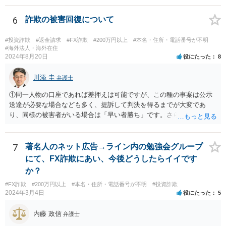
合も勝訴できるかどうか、勝訴できるとして相手が判決に従って任意
に返金するかどうかは、不確実です。 相手方が、最初からだますつも
6
詐欺の被害回復について
りで多数の被害者からお金を集めていたのであれば、集められた財産
は散逸しているか費消されているか隠匿されている可能性が高いで
#投資詐欺
#返金請求
#FX詐欺
#200万円以上
#本名・住所・電話番号が不明
す。 そうなると、たとえ民事訴訟で勝訴判決を得たとしても、最終的
#海外法人・海外在住
2024年8月20日
役にたった
8
には相手方から満足のいく回収をすることができないという結果に終
わってしまうかもしれません。 民事訴訟で勝訴したからといって、国
川添 圭
が相手方の代わりにあなたに対してお金を支払ってくれるわけでもな
弁護士
ければ、国が自動的・強制的に相手方の資産を見つけ出して、召し上
①同一人物の口座であれば差押えは可能ですが、この種の事案は公示
げてあなたに渡してくれるわけでもありません。 ＞また私１人で弁護
送達が必要な場合なども多く、提訴して判決を得るまでが大変であ
士さんに依頼し返金してもらえることになった場合は他の被害者と分
り、同様の被害者がいる場合は「早い者勝ち」です。さらに詳しい事
配になるのでしょうか？ 当然にはそうはなりません。 あなた１人が弁
情が必要ですが、仮差押えを含めて一刻も早く動いた方がよいと思わ
護士に依頼したことで回収されたお金は、あなたのものです。 ほかの
れます。 ②わかりません。その法人が特定できるかどうかが問題で
被害者と特段の合意をしていない限りは、回収したお金を他の被害者
す。調査が必要ですので、弁護士へ相談した方がよいと思います。
7
著名人のネット広告→ライン内の勉強会グループ
と分配する義務はありません。
にて、FX詐欺にあい、今後どうしたらイイです
か？
#FX詐欺
#200万円以上
#本名・住所・電話番号が不明
#投資詐欺
2024年3月4日
役にたった
5
内藤 政信
弁護士