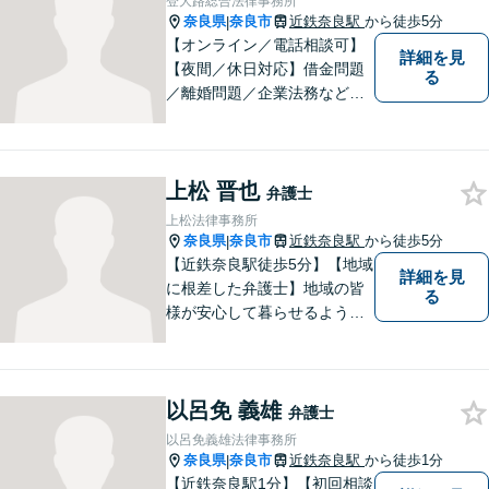
登大路総合法律事務所
個室】【近鉄奈良駅5分】
奈良県
奈良市
近鉄奈良駅
から徒歩5分
|
【オンライン／電話相談可】
詳細を見
【夜間／休日対応】借金問題
る
／離婚問題／企業法務など幅
広く対応。皆さまが抱える
様々な問題を解決するお手伝
いをすることはもちろん、皆
上松 晋也
さまに安心を与えることを目
弁護士
指します。【地域に根差した
上松法律事務所
弁護士】まずはお気軽にご相
奈良県
奈良市
近鉄奈良駅
から徒歩5分
|
談ください。
【近鉄奈良駅徒歩5分】【地域
詳細を見
に根差した弁護士】地域の皆
る
様が安心して暮らせるように
力を尽くします。離婚問題／
相続問題／労働問題／不動産
問題／刑事事件など、幅広く
以呂免 義雄
対応します。【夜間／休日対
弁護士
応可】法律トラブルでお悩み
以呂免義雄法律事務所
の方は、お気軽にご相談くだ
奈良県
奈良市
近鉄奈良駅
から徒歩1分
|
さい。
【近鉄奈良駅1分】【初回相談