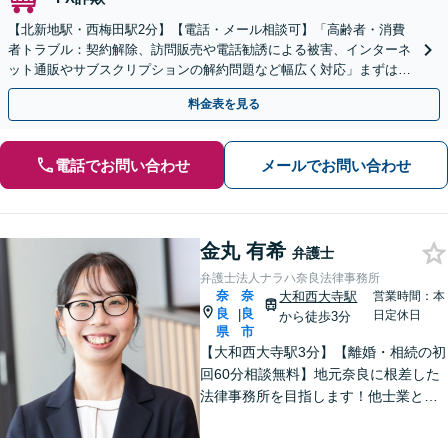
【北新地駅・西梅田駅2分】【電話・メール相談可】「高齢者・消費
者トラブル：契約解除、訪問販売や電話勧誘による被害、インターネ
ット通販やサブスクリプションの解約問題など幅広く対応」まずは一
度ご相談ください【休日・夜間相談可】
料金表を見る
電話でお問い合わせ
メールでお問い合わせ
金丸 有希
弁護士
弁護士法人ナラハ奈良法律事務所
奈
奈
大和西大寺駅
営業時間：本
良
良
|
日定休日
から徒歩3分
県
市
【大和西大寺駅3分】【離婚・相続の初
回60分相談無料】地元奈良に根差した
法律事務所を目指します！他士業と連
携してスムーズに対応【離婚・男女問
題】離婚協議・調停からDV・モラハラ