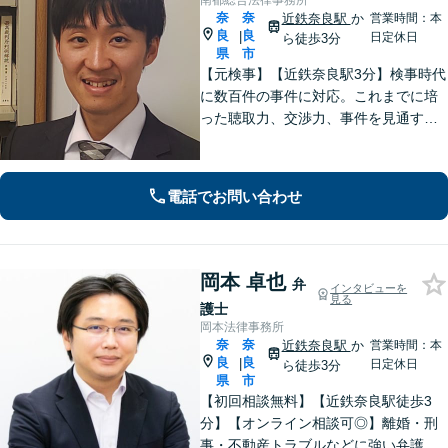
南都総合法律事務所
奈
奈
近鉄奈良駅
か
営業時間：本
良
良
|
日定休日
ら徒歩3分
県
市
【元検事】【近鉄奈良駅3分】検事時代
に数百件の事件に対応。これまでに培
った聴取力、交渉力、事件を見通す分
析力で、依頼者の方が最善の選択をす
る手助けをいたします。経験の全てを
注ぎ、地元奈良のために尽くします。
電話でお問い合わせ
【法テラス利用可】
岡本 卓也
弁
インタビューを
見る
護士
岡本法律事務所
奈
奈
近鉄奈良駅
か
営業時間：本
良
良
|
日定休日
ら徒歩3分
県
市
【初回相談無料】【近鉄奈良駅徒歩3
分】【オンライン相談可◎】離婚・刑
事・不動産トラブルなどに強い弁護士