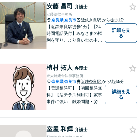
安藤 昌司
も惜しみません！「不安を安
弁護士
心に」丁寧にサポートしま
安藤法律事務所
す。お気軽にご相談ください
奈良県
奈良市
近鉄奈良駅
から徒歩1分
|
【近鉄奈良駅徒歩1分】【24
詳細を見
時間電話受付】みなさまの権
る
利を守り、より良い世の中に
していくことに全力を尽くし
ます。金銭問題／男女問題／
交通事故／刑事事件に注力し
植村 拓人
ています。法律トラブルでお
弁護士
悩みごとがありましたら、お
登大路総合法律事務所
気軽にご相談ください。
奈良県
奈良市
近鉄奈良駅
から徒歩5分
|
【電話相談可】【初回相談無
詳細を見
料】【法テラス利用可】家事
る
事件に強い！離婚問題・労働
問題・借金トラブルなど幅広
く解決。丁寧なサポート＆親
身な姿勢を心がけて対応！相
室屋 和輝
談しやすい弁護士を目指す
弁護士
【夜間・休日面談可】【完全