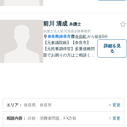
活や人間関係など、広い視野
を持って弁護いたします。お
困りごとがあれば、お気軽に
前川 清成
無料相談をご利用ください。
弁護士
【Zoom相談可】
弁護士法人前川清成法律事務所
奈良県
奈良市
奈良駅
から徒歩5分
|
【元参議院銀】【奈良市】
詳細を見
【元民事調停官】多重債務問
る
題でお困りの方はご相談くだ
さい。その他、一般民事事件
も対応しております。奈良市
大宮町でお困りの方がいまし
たら、一度ご相談ください。
エリア
奈良県、奈良市
変更
相談内容
詐欺・消費者問題、FX詐欺
変更