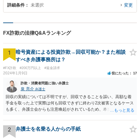
詳細条件
未選択
変更
FX詐欺の法律Q&Aランキング
1
暗号資産による投資詐欺→回収可能か？また相談
すべき弁護事務所は？
#FX詐欺
#200万円以上
#返金請求
2024年1月9日
役にたった
17
詐欺・消費者問題に強い弁護士
泉 亮介
弁護士
回収の実績については不明ですが、回収できることを謳い、高額な着
手金を取った上で実際は何も回収できずに終わり2次被害となるケース
も多く、弁護士会からも注意喚起がされているため、本当に回収がで
きるのか否かについては慎重に検討される必要があるでしょう。 無料
相談を行なっている事務所に複数相談をされた上で判断されると良い
かと思われます。
2
弁護士を名乗る人からの手紙