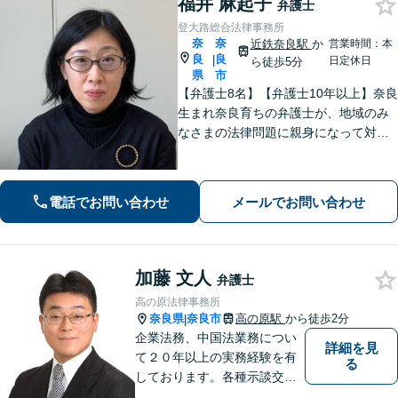
福井 麻起子
弁護士
登大路総合法律事務所
奈
奈
近鉄奈良駅
か
営業時間：本
良
良
|
日定休日
ら徒歩5分
県
市
【弁護士8名】【弁護士10年以上】奈良
生まれ奈良育ちの弁護士が、地域のみ
なさまの法律問題に親身になって対応
します【離婚問題】家族・子どもの問
題に強みあり【相続遺言】丁寧にお話
を伺うことを大切にしています【近鉄
電話でお問い合わせ
メールでお問い合わせ
奈良駅5分】【オンライン相談可】
加藤 文人
弁護士
高の原法律事務所
奈良県
奈良市
高の原駅
から徒歩2分
|
企業法務、中国法業務につい
詳細を見
て２０年以上の実務経験を有
る
しております。各種示談交
渉、契約案件、海外取引等で