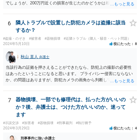
る。
でしょうが、200万円近くの損害が生じたのかどうかは相手の方で立証
する必要があります。 どのように対応すべきかは、そのメールをプリ
ントアウトして、お近くの弁護士に一度相談してみるのが良いと思い
ます。 ご参考までに。
6
隣人トラブルで設置した防犯カメラは盗撮に該当
するか？
#盗撮・のぞき
#被害者
#器物損壊
#近隣トラブル（隣人・騒音・ペット問題）
2024年5月10日
役にたった
8
秋山 直人
弁護士
当該行為の証拠を押さえることができたなら、防犯上の撮影の必要性
はあったということになると思います。 プライバシー侵害にならない
か、の問題はありますが、防犯カメラの画角から判断して、隣人のプ
ライバシーを侵害するものとはいえないように思います。 よって、
「盗撮」という指摘はあたらないのではないか、と思います。
7
器物損壊、一部でも修理代は、払った方がいいの
か？後、弁護士は、つけた方がいいのか、迷って
ます
#示談交渉
#加害者
#器物損壊
#刑事裁判
#執行猶予
2024年3月29日
役にたった
4
刑事事件に強い弁護士