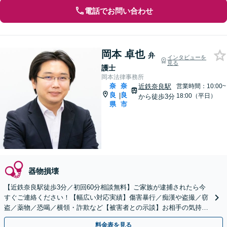
電話でお問い合わせ
岡本 卓也
弁
インタビューを
見る
護士
岡本法律事務所
奈
奈
近鉄奈良駅
営業時間：10:00~
良
良
|
18:00（平日）
から徒歩3分
県
市
器物損壊
【近鉄奈良駅徒歩3分／初回60分相談無料】ご家族が逮捕されたら今
すぐご連絡ください！【幅広い対応実績】傷害暴行／痴漢や盗撮／窃
盗／薬物／恐喝／横領・詐欺など【被害者との示談】お相手の気持ち
に寄り添い交渉します。
料金表を見る