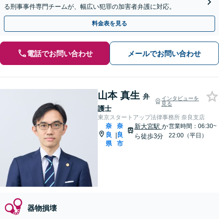
る刑事事件専門チームが、幅広い犯罪の加害者弁護に対応。
料金表を見る
電話でお問い合わせ
メールでお問い合わせ
山本 真生
弁
インタビューを
見る
護士
東京スタートアップ法律事務所 奈良支店
奈
奈
新大宮駅
か
営業時間：06:30~
良
良
|
22:00（平日）
ら徒歩3分
県
市
器物損壊