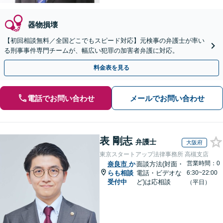
器物損壊
【初回相談無料／全国どこでもスピード対応】元検事の弁護士が率い
る刑事事件専門チームが、幅広い犯罪の加害者弁護に対応。
料金表を見る
電話でお問い合わせ
メールでお問い合わせ
表 剛志
弁護士
大阪府
東京スタートアップ法律事務所 高槻支店
営業時間：0
奈良市
か
面談方法(対面・
らも相談
電話・ビデオな
6:30~22:00
受付中
ど)は応相談
（平日）