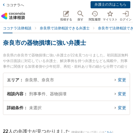
弁護士の方はこちら
ココナラへ
投稿する
探す
閲覧履歴
マイリスト
ログイン
ココナラ法律相談
奈良県で法律相談できる弁護士
奈良市で法律相談で
奈良市の器物損壊に強い弁護士
奈良県の奈良市で器物損壊に強い弁護士が22名見つかりました。初回面談無料
や休日面談に対応している弁護士、解決事例を持つ弁護士なども掲載中。刑事
事件に関係する加害者側や少年犯罪、再犯・前科あり等の細かな分野での絞り
込み検索もでき便利です。特に南都総合法律事務所の山下 絢士朗弁護士や岡本
法律事務所の岡本 卓也弁護士、南都総合法律事務所の前澤 毅彦弁護士のプロフ
エリア
奈良県、奈良市
変更
ィール情報や弁護士費用、強みなどが注目されています。『奈良市で土日や夜
間に発生した器物損壊のトラブルを今すぐに弁護士に相談したい』『器物損壊
相談内容
刑事事件、器物損壊
変更
のトラブル解決の実績豊富な近くの弁護士を検索したい』『初回相談無料で器
物損壊を法律相談できる奈良市内の弁護士に相談予約したい』などでお困りの
相談者さんにおすすめです。
詳細条件
未選択
変更
22
人の弁護士が見つかりました
(検索結果について詳しくは
こちら
)