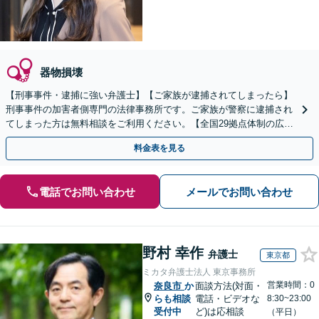
器物損壊
【刑事事件・逮捕に強い弁護士】【ご家族が逮捕されてしまったら】
刑事事件の加害者側専門の法律事務所です。ご家族が警察に逮捕され
てしまった方は無料相談をご利用ください。【全国29拠点体制の広域
対応】【弁護士待機中/当日中の電話相談可(予約制)】
料金表を見る
電話でお問い合わせ
メールでお問い合わせ
野村 幸作
弁護士
東京都
ミカタ弁護士法人 東京事務所
営業時間：0
奈良市
か
面談方法(対面・
らも相談
電話・ビデオな
8:30~23:00
受付中
ど)は応相談
（平日）