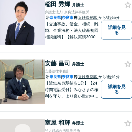
稲田 秀輝
と聞いても良いのかな」など
弁護士
と思わず、ぜひ一度ご相談く
弁護士法人i 奈良法律事務所
ださい。【お子様連れ相談
奈良県
奈良市
近鉄奈良駅
から徒歩5分
|
可】
【交通事故、借金、相続、離
詳細を見
婚、企業法務・法人破産初回
る
相談無料】【解決実績3000件
超】 交通事故・借金（債務整
理）・離婚・相続・労働問
題・不動産トラブル・企業法
安藤 昌司
務のお悩みは【弁護士法人ｉ
弁護士
（アイ）奈良法律事務所】に
安藤法律事務所
おまかせください！
奈良県
奈良市
近鉄奈良駅
から徒歩1分
|
【近鉄奈良駅徒歩1分】【24
詳細を見
時間電話受付】みなさまの権
る
利を守り、より良い世の中に
していくことに全力を尽くし
ます。金銭問題／男女問題／
交通事故／刑事事件に注力し
室屋 和輝
ています。法律トラブルでお
弁護士
悩みごとがありましたら、お
登大路総合法律事務所