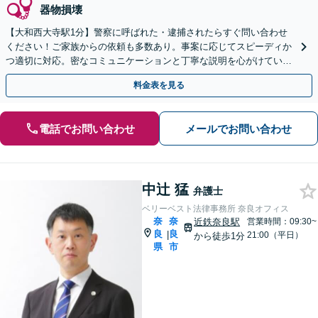
器物損壊
【大和西大寺駅1分】警察に呼ばれた・逮捕されたらすぐ問い合わせ
ください！ご家族からの依頼も多数あり。事案に応じてスピーディか
つ適切に対応。密なコミュニケーションと丁寧な説明を心がけていま
す【初回相談無料】【休日・夜間対応可】
料金表を見る
電話でお問い合わせ
メールでお問い合わせ
中辻 猛
弁護士
ベリーベスト法律事務所 奈良オフィス
奈
奈
近鉄奈良駅
営業時間：09:30~
良
良
|
21:00（平日）
から徒歩1分
県
市