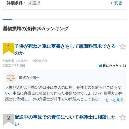
詳細条件
未選択
変更
器物損壊の法律Q&Aランキング
1
子供が死ねと車に落書きをして慰謝料請求できる
のか
#加害者（未成年）
#器物損壊
2022年7月9日
役にたった
21
匿名A
弁護士
＞振り込むよう指定の口座は本人の口座、弁護士の名前もどこにもな
い。本当に弁護士に相談して作った書類なのでしょうか？ 相手方が弁
護士に依頼し、その弁護士が相手方の代理人としてあなたと交渉し、
示談書を作成したということであれば、弁護士名義への振り込みもあ
るかと思いますが、「弁護士に相談して作成」しただけであれば、弁
護士の名前は出てきません。 ＞慰謝料（死ねと書かれ精神的苦痛生活
2
配送中の事故での責任について弁護士に相談した
に支障をきたした） ＞車の修理代 ＞監視カメラ代 のうち、修理代の
い
支払いは必要ですが、監視カメラ代は通常認められません。慰謝料は