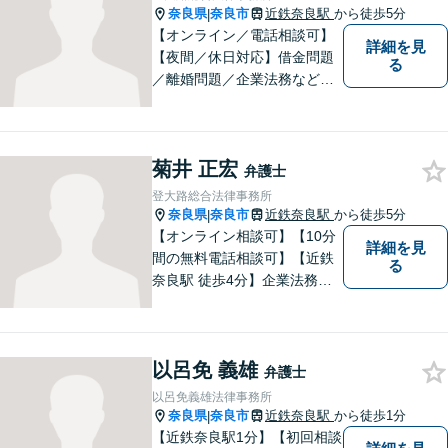
気軽にご相談ください。
奈良県
奈良市
近鉄奈良駅
から徒歩5分
|
【オンライン／電話相談可】
詳細を見
【夜間／休日対応】借金問題
る
／離婚問題／企業法務など幅
広く対応。皆さまが抱える
様々な問題を解決するお手伝
いをすることはもちろん、皆
菊井 正宏
さまに安心を与えることを目
弁護士
指します。【地域に根差した
登大路総合法律事務所
弁護士】まずはお気軽にご相
奈良県
奈良市
近鉄奈良駅
から徒歩5分
|
談ください。
【オンライン相談可】【10分
詳細を見
間の無料電話相談可】【近鉄
る
奈良駅 徒歩4分】企業法務／
交通事故／遺言・相続／家事
関係など幅広く対応。法律問
題の「入口」から、必要な情
以呂免 義雄
報をご提供します！少しでも
弁護士
疑問をお持ちの方は、まずご
以呂免義雄法律事務所
相談を！
奈良県
奈良市
近鉄奈良駅
から徒歩1分
|
【近鉄奈良駅1分】【初回相談