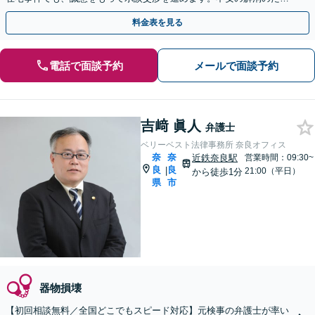
め、今後の方針だけでも考えてみませんか？
料金表を見る
電話で面談予約
メールで面談予約
吉﨑 眞人
弁護士
ベリーベスト法律事務所 奈良オフィス
奈
奈
近鉄奈良駅
営業時間：09:30~
良
良
|
21:00（平日）
から徒歩1分
県
市
器物損壊
【初回相談無料／全国どこでもスピード対応】元検事の弁護士が率い