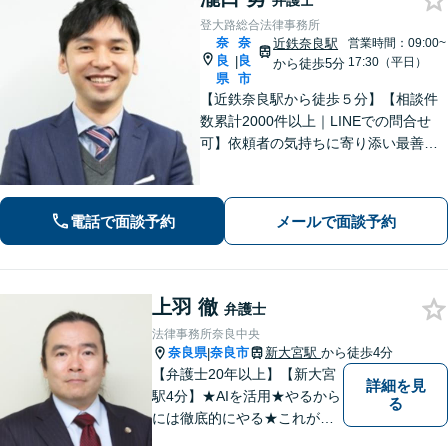
弁護士
登大路総合法律事務所
奈
奈
近鉄奈良駅
営業時間：09:00~
良
良
|
17:30（平日）
から徒歩5分
県
市
【近鉄奈良駅から徒歩５分】【相談件
数累計2000件以上｜LINEでの問合せ
可】依頼者の気持ちに寄り添い最善の
解決策をご提案します。交通事故・相
続・借金・など幅広く対応【オンライ
ン法律相談可能】
電話で面談予約
メールで面談予約
上羽 徹
弁護士
法律事務所奈良中央
奈良県
奈良市
新大宮駅
から徒歩4分
|
【弁護士20年以上】【新大宮
詳細を見
駅4分】★AIを活用★やるから
る
には徹底的にやる★これが私
のスタイルです。ご相談者に