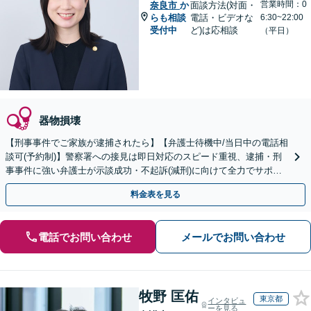
営業時間：0
奈良市
か
面談方法(対面・
らも相談
電話・ビデオな
6:30~22:00
受付中
ど)は応相談
（平日）
器物損壊
【刑事事件でご家族が逮捕されたら】【弁護士待機中/当日中の電話相
談可(予約制)】警察署への接見は即日対応のスピード重視、逮捕・刑
事事件に強い弁護士が示談成功・不起訴(減刑)に向けて全力でサポー
トします。【加害者側の相談専門】
料金表を見る
電話でお問い合わせ
メールでお問い合わせ
牧野 匡佑
東京都
インタビュ
ーを見る