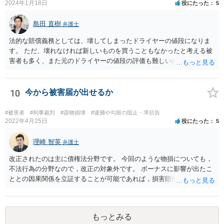
2024年1月18日
役にたった
5
島田 直樹
弁護士
法的な賠償義務としては、壊してしまったドライヤーの値段になりま
す。 ただ、壊れなければ新しいものを買うこともなかったと考える被
害者も多く、また元のドライヤーの値段の評価も難しいので、今後の
関係性も踏まえて、賠償額を決めることもお考え下さい。 例 新し
く購入したドライヤーの○割、壊したドライヤーの当初販売価格の○割
10
今から被害届が出せるか
#被害者
#刑事裁判
#器物損壊
#逮捕や勾留の阻止・準抗告
2022年4月25日
役にたった
5
理崎 智英
弁護士
改正されたのは主に債権法分野です。 今回のような物損についても，
不法行為の分野なので，改正の対象外です。 ボーナスに影響が出たこ
ととの因果関係を立証することが可能であれば，損害賠償請求（慰謝
料ではない）が可能ですが，やはり不法行為に基づく損害賠償請求な
ので，３年で時効となります。 更に詳しいアドバイスをご希望であれ
ば，直接，弁護士にご相談いただければと存じます。 これで回答を終
もっとみる
了させていただきます。