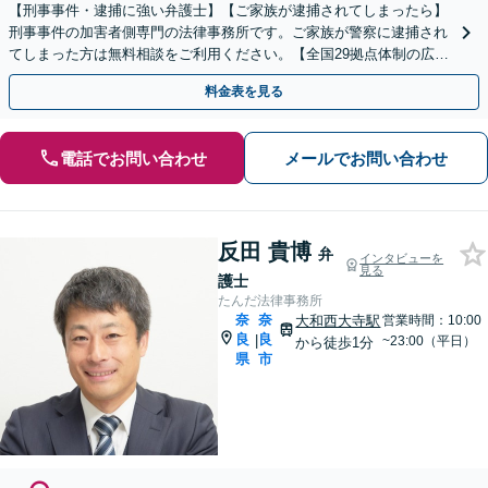
【刑事事件・逮捕に強い弁護士】【ご家族が逮捕されてしまったら】
刑事事件の加害者側専門の法律事務所です。ご家族が警察に逮捕され
てしまった方は無料相談をご利用ください。【全国29拠点体制の広域
対応】【弁護士待機中/当日中の電話相談可(予約制)】
料金表を見る
電話でお問い合わせ
メールでお問い合わせ
反田 貴博
弁
インタビューを
見る
護士
たんだ法律事務所
奈
奈
大和西大寺駅
営業時間：10:00
良
良
|
~23:00（平日）
から徒歩1分
県
市