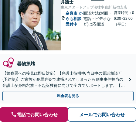
弁護士
東京スタートアップ法律事務所 新宿支店
営業時間：0
奈良市
か
面談方法(対面・
らも相談
電話・ビデオな
6:30~22:00
受付中
ど)は応相談
（平日）
器物損壊
【警察署への接見は即日対応】【弁護士待機中/当日中の電話相談可
(予約制)】ご家族が犯罪容疑で逮捕されてしまったら刑事事件担当の
弁護士が身柄釈放・不起訴獲得に向けて全力でサポートします。【毎
月100名以上の相談実績】【全国対応】
料金表を見る
電話でお問い合わせ
メールでお問い合わせ