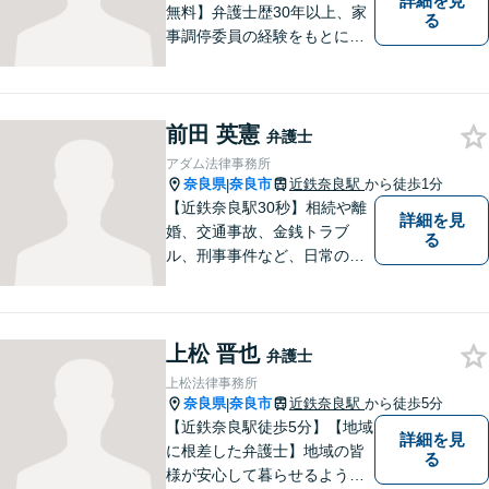
詳細を見
無料】弁護士歴30年以上、家
る
事調停委員の経験をもとに複
雑な相続問題も依頼者様の状
況に合わせ、適切なアドバイ
スをご提供いたします。相続
前田 英憲
発生前のご相談も受け付けて
弁護士
おります。【電話相談可】
アダム法律事務所
奈良県
奈良市
近鉄奈良駅
から徒歩1分
|
【近鉄奈良駅30秒】相続や離
詳細を見
婚、交通事故、金銭トラブ
る
ル、刑事事件など、日常の中
で突然起こる法律問題に幅広
く対応しています。奈良県で
弁護士をお探しの方は、まず
上松 晋也
はお気軽にご相談ください。
弁護士
【初回相談料60分5,500円】
上松法律事務所
【分かりやすい説明】
奈良県
奈良市
近鉄奈良駅
から徒歩5分
|
【近鉄奈良駅徒歩5分】【地域
詳細を見
に根差した弁護士】地域の皆
る
様が安心して暮らせるように