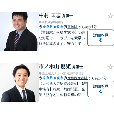
とって少しでもプラスになる
のであれば、どのような努力
中村 匡志
も惜しみません！「不安を安
弁護士
心に」丁寧にサポートしま
西奈良法律事務所
す。お気軽にご相談ください
奈良県
奈良市
富雄駅
から徒歩1分
|
【富雄駅から徒歩30秒】迅速
詳細を見
な対応で、トラブルを素早い
る
解決に導きます。安心して話
せる雰囲気ですので、まずは
お気軽にご相談ください。刑
事事件・離婚/男女問題・相
市ノ木山 朋矩
続・遺言・交通事故・借金・
弁護士
債務整理などはお任せくださ
弁護士法人ナラハ奈良法律事務所
い。
奈良県
奈良市
大和西大寺駅
から徒歩3分
|
【大和西大寺駅徒歩3分】【駐
詳細を見
車場有】相続、離婚問題、企
る
業法務など。依頼者様の話を
親身になって聞き、最善の方
向性を示す弁護士でありたい
と思っています。「こんなこ