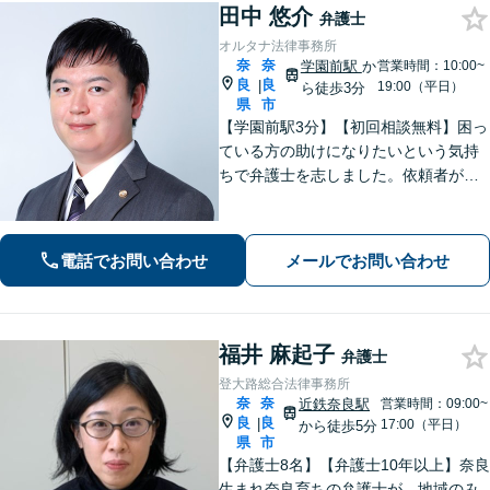
田中 悠介
弁護士
オルタナ法律事務所
奈
奈
学園前駅
か
営業時間：10:00~
良
良
|
19:00（平日）
ら徒歩3分
県
市
【学園前駅3分】【初回相談無料】困っ
ている方の助けになりたいという気持
ちで弁護士を志しました。依頼者が納
得する解決に向け、決め付けをせずあ
らゆる可能性を考え、法律の専門家と
して解決策を提案いたします。
電話でお問い合わせ
メールでお問い合わせ
福井 麻起子
弁護士
登大路総合法律事務所
奈
奈
近鉄奈良駅
営業時間：09:00~
良
良
|
17:00（平日）
から徒歩5分
県
市
【弁護士8名】【弁護士10年以上】奈良
生まれ奈良育ちの弁護士が、地域のみ