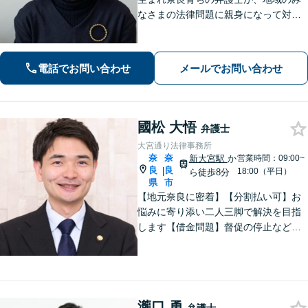
なさまの法律問題に親身になって対応
します【離婚問題】家族・子どもの問
題に強みあり【相続遺言】丁寧にお話
を伺うことを大切にしています【近鉄
電話でお問い合わせ
メールでお問い合わせ
奈良駅5分】【オンライン相談可】
國松 大悟
弁護士
大宮通り法律事務所
奈
奈
新大宮駅
か
営業時間：09:00~
良
良
|
18:00（平日）
ら徒歩8分
県
市
【地元奈良に密着】【分割払い可】お
悩みに寄り添い二人三脚で解決を目指
します【借金問題】督促の停止など迅
速対応！自己破産ほか実績多数【完全
個室】
瀧口 勇