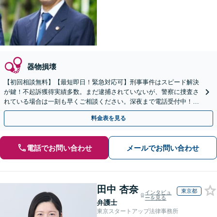
器物損壊
【初回相談無料】【最短即日！緊急対応可】刑事事件はスピード解決
が鍵！不起訴獲得実績多数。まだ逮捕されていないが、警察に捜査さ
れている場合は一刻も早くご相談ください。深夜まで電話受付中！痴
漢／盗撮／のぞき／その他性犯罪など
料金表を見る
電話でお問い合わせ
メールでお問い合わせ
田中 杏奈
東京都
インタビュ
ーを見る
弁護士
東京スタートアップ法律事務所