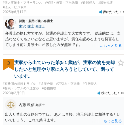
#個人事業主・フリーランス
#冤罪・無実・正当防衛
#住居侵入
#器物損壊
いくら請求されているのでしょうか？
#法人・ビジネス
2025年6月17日
役にたった
7
労働・雇用に強い弁護士
鬼沢 健士
弁護士
弁護士の探し方ですが、普通の弁護士で大丈夫です。 結論的には、支
払わなくてもよいとなると思いますが、責任を認めるような発言をし
てしまう前に弁護士に相談した方が無難です。
3
実家から出ていった弟(5１歳)が、実家の物を売却
したいと無理やり家に入ろうとしていて、困って
います。
#家族間の相続トラブル
#遺産分割
#万引き・窃盗罪
#住居侵入
#相続トラブルの代理交渉
#器物損壊
2023年2月9日
役にたった
10
内藤 政信
弁護士
出入り禁止の仮処分ですね。 あとは直接、地元弁護士に相談するとい
いでしょう。 これで終ります。