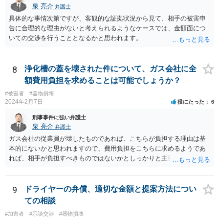
泉 亮介
弁護士
具体的な事情次第ですが、客観的な証拠状況から見て、相手の被害申
告に合理的な理由がないと考えられるようなケースでは、金額面につ
いての交渉を行うこととなるかと思われます。
8
浄化槽の蓋を壊された件について、ガス会社に全
額費用負担を求めることは可能でしょうか？
#被害者
#器物損壊
2024年2月7日
役にたった
6
刑事事件に強い弁護士
泉 亮介
弁護士
ガス会社の従業員が壊したものであれば、こちらが負担する理由は基
本的にないかと思われますので、費用負担をこちらに求めるようであ
れば、相手が負担すべきものではないかとしっかりと主張されて良い
かと思われます。
9
ドライヤーの弁償、適切な金額と提案方法につい
ての相談
#加害者
#示談交渉
#器物損壊