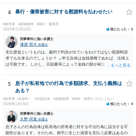
4
暴行・傷害被害に対する慰謝料を払わせたい
#被害者
#器物損壊
#暴行・傷害罪
2022年12月22日
役にたった
5
刑事事件に強い弁護士
漆原 照大
弁護士
支払督促というものは、裁判で判決が出ているわけではない慰謝料請
求でも出来るのでしょうか？ →申立自体は金銭債権であれば、法律上
は可能です。 しかし、示談書等によって金銭の額が確定していない損
害賠償請求は却下される可能性が高いです。 そのため、いずれ訴訟を
見据えた検討になるかと存じます。 相手の職場に内容証明郵便を送る
のは何か罪に問われますか？ →会社は事件とは関係がないので最悪名
5
息子が私有地での行為で多額請求、支払う義務は
誉棄損に問われる可能性があります。住所等が不明であったり、どう
ある？
しても送達ができない場合に限り、相手方の承諾をとった上で送付す
#加害者（未成年）
#示談交渉
#器物損壊
#前科・前歴をつけたくない
ることは可能であると思います。 なお、旧姓を併記すること自体は問
2026年1月15日
役にたった
4
題ありません。 参考条文 民事訴訟法 第三百八十五条 支払督促の申
立てが第三百八十二条若しくは第三百八十三条の規定に違反すると
刑事事件に強い弁護士
き、又は申立ての趣旨から請求に理由がないことが明らかなときは、
久野 択真
弁護士
その申立てを却下しなければならない。請求の一部につき支払督促を
息子さんの行為自体は私有地の所有者に対する不法行為に該当する可
発することができない場合におけるその一部についても、同様とす
能性があります。そのため、相手に生じた損害を支払う必要はあるの