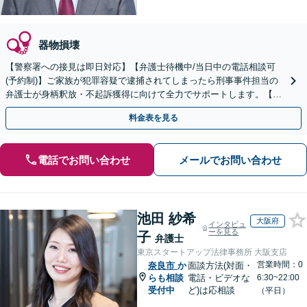
器物損壊
【警察署への接見は即日対応】【弁護士待機中/当日中の電話相談可
(予約制)】ご家族が犯罪容疑で逮捕されてしまったら刑事事件担当の
弁護士が身柄釈放・不起訴獲得に向けて全力でサポートします。【毎
月100名以上の相談実績】【全国対応】
料金表を見る
電話でお問い合わせ
メールでお問い合わせ
池田 紗希
大阪府
インタビュ
ーを見る
子
弁護士
東京スタートアップ法律事務所 大阪支店
営業時間：0
奈良市
か
面談方法(対面・
らも相談
電話・ビデオな
6:30~22:00
受付中
ど)は応相談
（平日）