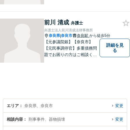
力を尽くします。離婚問題／
相続問題／労働問題／不動産
問題／刑事事件など、幅広く
前川 清成
対応します。【夜間／休日対
弁護士
応可】法律トラブルでお悩み
弁護士法人前川清成法律事務所
の方は、お気軽にご相談くだ
奈良県
奈良市
奈良駅
から徒歩5分
|
さい。
【元参議院銀】【奈良市】
詳細を見
【元民事調停官】多重債務問
る
題でお困りの方はご相談くだ
さい。その他、一般民事事件
も対応しております。奈良市
大宮町でお困りの方がいまし
たら、一度ご相談ください。
エリア
奈良県、奈良市
変更
相談内容
刑事事件、器物損壊
変更