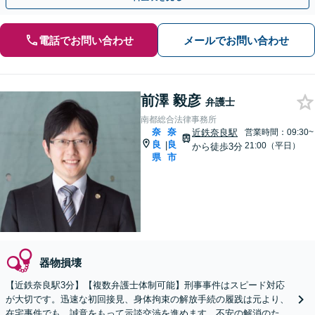
電話でお問い合わせ
メールでお問い合わせ
前澤 毅彦
弁護士
南都総合法律事務所
奈
奈
近鉄奈良駅
営業時間：09:30~
良
良
|
21:00（平日）
から徒歩3分
県
市
器物損壊
【近鉄奈良駅3分】【複数弁護士体制可能】刑事事件はスピード対応
が大切です。迅速な初回接見、身体拘束の解放手続の履践は元より、
在宅事件でも、誠意をもって示談交渉を進めます。不安の解消のた