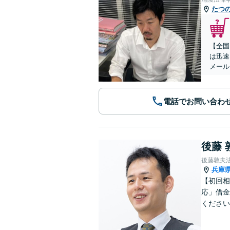
たつ
【全国
は迅速
メール
電話でお問い合わ
後藤 
後藤敦夫
兵庫
【初回相
応」借金
ください