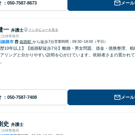
せ
メール
健一
弁護士
インタビューを見る
む法律事務所
県
姫路市
姫路駅
から徒歩7分
営業時間：09:30~18:00（平日）
|
歴10年以上】【姫路駅徒歩7分】離婚・男女問題、借金・債務整理、
アリングと分かりやすい説明を心がけています。依頼者さまの置かれて
。
せ
メール
剛史
弁護士
江法律事務所