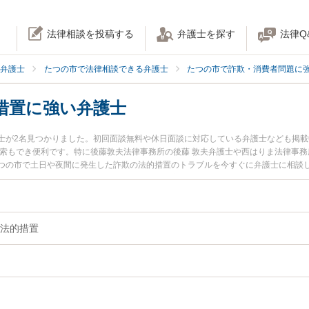
法律相談を投稿する
弁護士を探す
法律Q
弁護士
たつの市で法律相談できる弁護士
たつの市で詐欺・消費者問題に
措置に強い弁護士
士が2名見つかりました。初回面談無料や休日面談に対応している弁護士なども掲
検索もでき便利です。特に後藤敦夫法律事務所の後藤 敦夫弁護士や西はりま法律事務
つの市で土日や夜間に発生した詐欺の法的措置のトラブルを今すぐに弁護士に相談
無料で詐欺の法的措置を法律相談できるたつの市内の弁護士に相談予約したい』な
法的措置