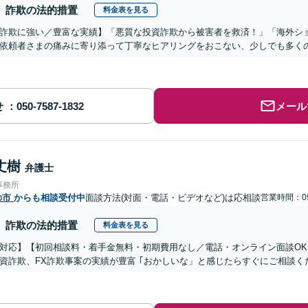
詐欺の法的措置
料金表を見る
詐欺に強い／豊富な実績】「悪質な投資詐欺から被害者を救済！」「海外シ
依頼者さまの痛みに寄り添って丁寧なヒアリングをおこない、少しでも多く
せ
メール
丈樹
弁護士
事務所
の市
からも相談受付中
面談方法(対面・電話・ビデオなど)は応相談
営業時間：09
詐欺の法的措置
料金表を見る
対応】【初回相談料・着手金無料・初期費用なし／電話・オンライン面談OK、
資詐欺、FX詐欺事案の実績が豊富 ｢おかしいな」と感じたらすぐにご相談く