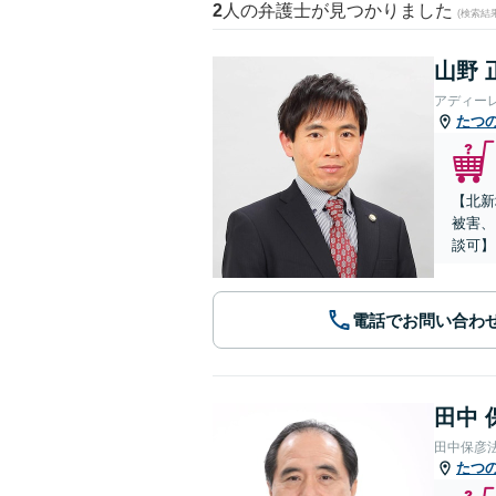
2
人の弁護士が見つかりました
(検索結
山野 
アディー
たつ
【北新
被害、
談可】
電話でお問い合わ
田中 
田中保彦
たつ