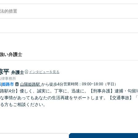
法的措置
強い弁護士
涼平
弁護士
インタビューを見る
法律事務所
県
姫路市
山陽姫路駅
から徒歩4分
営業時間：09:00~18:00（平日）
|
路駅4分】優しく、誠実に。丁寧に、迅速に。【刑事弁護】逮捕・勾留
な事情があってもあなたの生活再建をサポートします。【交通事故】「
る方もご相談ください。