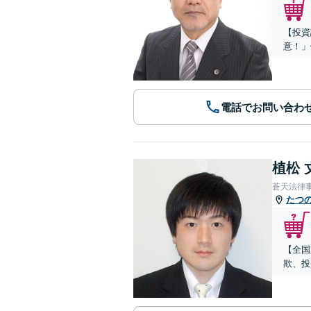
【投資
意！」
電話でお問い合わ
植松 
蒼天法律
たつ
【全国
欺、投