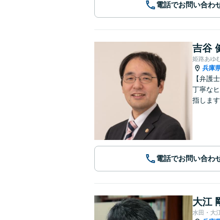
電話でお問い合わ
吉谷 
姫路あゆ
兵庫
【弁護士
丁寧なヒ
指します
電話でお問い合わ
大江 
水田・大