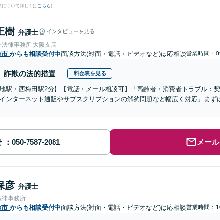
果について詳しくは
こちら
)
正樹
弁護士
インタビューを見る
レ法律事務所 大阪支店
の市
からも相談受付中
面談方法(対面・電話・ビデオなど)は応相談
営業時間：09
詐欺の法的措置
料金表を見る
地駅・西梅田駅2分】【電話・メール相談可】「高齢者・消費者トラブル：
インターネット通販やサブスクリプションの解約問題など幅広く対応」まず
せ
メール
保彦
弁護士
法律事務所
の市
からも相談受付中
面談方法(対面・電話・ビデオなど)は応相談
営業時間：10