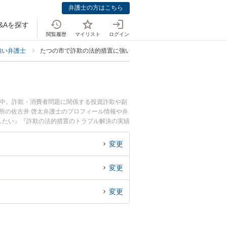
弁護士の方はこちら
&Aを探す
閲覧履歴
マイリスト
ログイン
強い弁護士
たつの市で詐欺の法的措置に強い弁護士
載中。詐欺・消費者問題に関係する投資詐欺や副
所の佐古井 啓太弁護士のプロフィール情報や弁
したい』『詐欺の法的措置のトラブル解決の実績
どでお困りの相談者さんにおすすめです。
変更
変更
変更