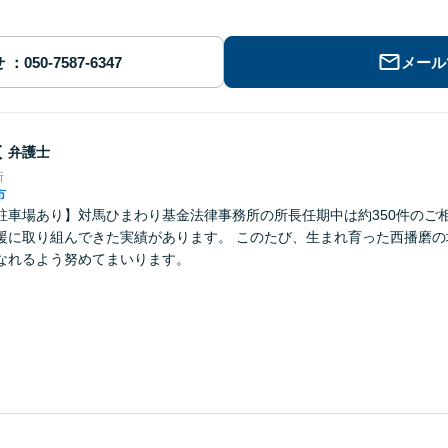
せ
メール
太
弁護士
所
市
駐車場あり】対馬ひまわり基金法律事務所の所長任期中は約350件のご
援に取り組んできた実績があります。 このたび、生まれ育った西播磨の
なれるよう努めてまいります。