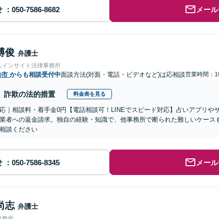
せ
メール
博俊
弁護士
人インサイト法律事務所
の市
からも相談受付中
面談方法(対面・電話・ビデオなど)は応相談
営業時間：10
詐欺の法的措置
料金表を見る
応｜相談料・着手金0円【電話相談可！LINEでスピード対応】占いアプリや
業者への返金請求。独自の経験・知識で、他事務所で断られた難しいケース
相談ください
せ
メール
尚志
弁護士
事務所