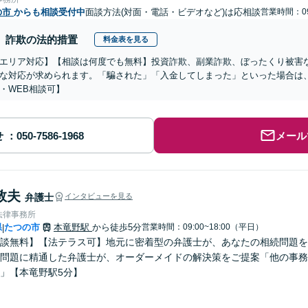
の市
からも相談受付中
面談方法(対面・電話・ビデオなど)は応相談
営業時間：09
詐欺の法的措置
料金表を見る
エリア対応】【相談は何度でも無料】投資詐欺、副業詐欺、ぼったくり被害
な対応が求められます。「騙された」「入金してしまった」といった場合は
・WEB相談可】
せ
メール
敦夫
弁護士
インタビューを見る
法律事務所
県
たつの市
本竜野駅
から徒歩5分
営業時間：09:00~18:00（平日）
|
談無料】【法テラス可】地元に密着型の弁護士が、あなたの相続問題を
問題に精通した弁護士が、オーダーメイドの解決策をご提案「他の事務
」【本竜野駅5分】