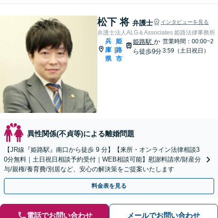
さい。
松下 将
弁護士
インタビューを見る
弁護士法人ALG＆Associates 姫路法律事務所
兵
姫
姫路駅
か
営業時間：00:00~2
庫
路
|
3:59（土日祝日）
ら徒歩9分
県
市
異性関係(不貞等)による離婚問題
【JR線『姫路駅』南口から徒歩 9 分】【来所・オンライン法律相談3
0分無料｜土日祝日相談予約受付｜WEB相談可能】慰謝料請求/財産分
与/親権/養育費/別居など、安心の解決策をご提案いたします
料金表を見る
電話でお問い合わせ
メールでお問い合わせ