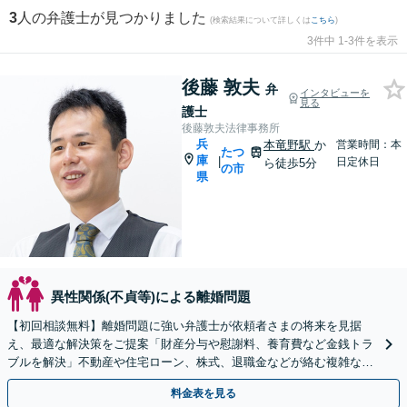
3
人の弁護士が見つかりました
(検索結果について詳しくは
こちら
)
3件中 1-3件を表示
後藤 敦夫
弁
インタビューを
見る
護士
後藤敦夫法律事務所
兵
本竜野駅
か
営業時間：本
たつ
庫
|
日定休日
ら徒歩5分
の市
県
異性関係(不貞等)による離婚問題
【初回相談無料】離婚問題に強い弁護士が依頼者さまの将来を見据
え、最適な解決策をご提案「財産分与や慰謝料、養育費など金銭トラ
ブルを解決」不動産や住宅ローン、株式、退職金などが絡む複雑な問
題もお任せください【子連れ相談可】【本竜野駅5分】
料金表を見る