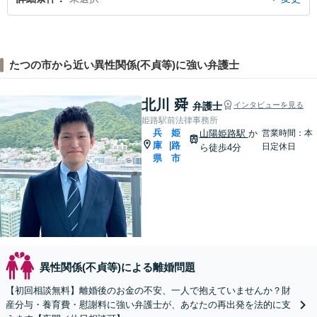
たつの市から近い異性関係(不貞等)に強い弁護士
北川 舜
弁護士
インタビューを見る
姫路駅前法律事務所
兵
姫
山陽姫路駅
か
営業時間：本
庫
路
|
日定休日
ら徒歩4分
県
市
異性関係(不貞等)による離婚問題
【初回相談無料】離婚後のお金の不安、一人で抱えていませんか？財
産分与・養育費・慰謝料に強い弁護士が、あなたの再出発を法的に支