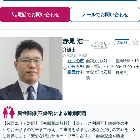
電話でお問い合わせ
メールでお問い合わせ
赤尾 浩一
大阪府
インタビュ
ーを見る
弁護士
赤尾法律事務所
たつの市
面談方法(対
営業時間：10:
からも相
面・電話・ビデ
00~17:00（土
談受付中
オなど)は応相
日祝日）
談
異性関係(不貞等)による離婚問題
【関西エリア対応】【初回相談無料】【法テラス利用可】離婚後の生
活やお子さまの将来まで考え、ご事情を踏まえたあなただけの方針を
ご提供します「安心な特別サポートプランあり」「面会交流や離婚回