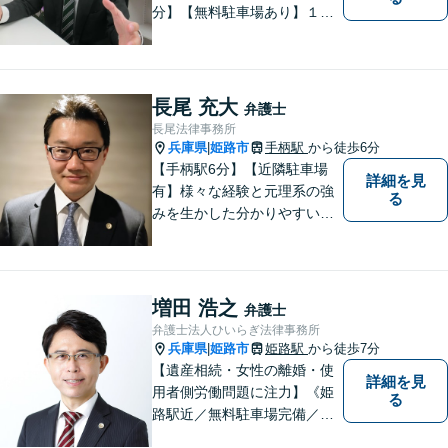
分】【無料駐車場あり】１歩
踏み出すために、１人で抱え
込まずにご相談ください。
長尾 充大
弁護士
長尾法律事務所
兵庫県
姫路市
手柄駅
から徒歩6分
|
【手柄駅6分】【近隣駐車場
詳細を見
有】様々な経験と元理系の強
る
みを生かした分かりやすい・
丁寧な説明を心がけておりま
す。 言葉だけの説明ではな
く、図や絵を書き、分かりや
すい例を挙げて説明を行いま
増田 浩之
弁護士
す。ぜひご相談ください。
弁護士法人ひいらぎ法律事務所
兵庫県
姫路市
姫路駅
から徒歩7分
|
【遺産相続・女性の離婚・使
詳細を見
用者側労働問題に注力】《姫
る
路駅近／無料駐車場完備／最
短即日相談》兵庫・姫路で累