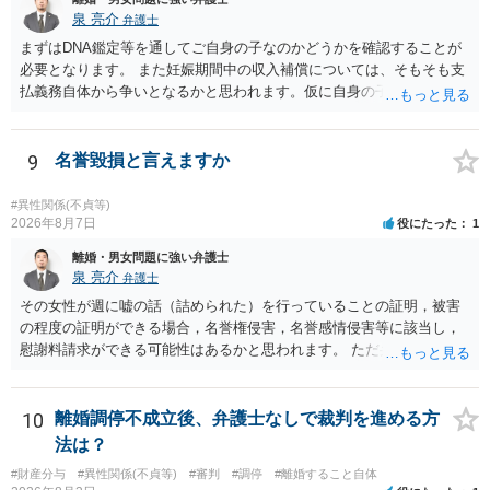
泉 亮介
弁護士
まずはDNA鑑定等を通してご自身の子なのかどうかを確認することが
必要となります。 また妊娠期間中の収入補償については、そもそも支
払義務自体から争いとなるかと思われます。仮に自身の子であったと
して、そのことから当然に補償義務が発生するものではありません。
相手に弁護士がついているということであれば、依頼をするかしない
かは別として一度ご自身も個別に弁護士に相談をされたほうが良いで
9
名誉毀損と言えますか
しょう。
#異性関係(不貞等)
2026年8月7日
役にたった
1
離婚・男女問題に強い弁護士
泉 亮介
弁護士
その女性が週に嘘の話（詰められた）を行っていることの証明，被害
の程度の証明ができる場合，名誉権侵害，名誉感情侵害等に該当し，
慰謝料請求ができる可能性はあるかと思われます。 ただ弁護士費用を
考えると費用倒れとなるリスクも考えられるため，慎重にご検討され
た方が良いでしょう。
10
離婚調停不成立後、弁護士なしで裁判を進める方
法は？
#財産分与
#異性関係(不貞等)
#審判
#調停
#離婚すること自体