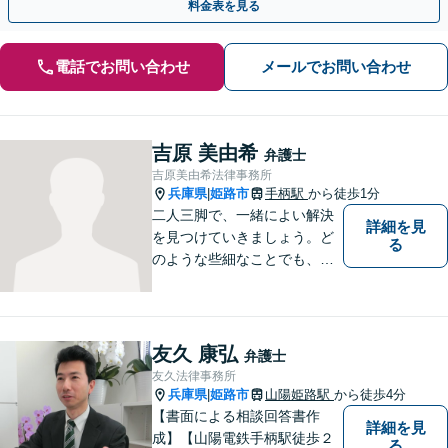
料金表を見る
電話でお問い合わせ
メールでお問い合わせ
吉原 美由希
弁護士
吉原美由希法律事務所
兵庫県
姫路市
手柄駅
から徒歩1分
|
二人三脚で、一緒によい解決
詳細を見
を見つけていきましょう。ど
る
のような些細なことでも、ま
ずはご相談ください。
友久 康弘
弁護士
友久法律事務所
兵庫県
姫路市
山陽姫路駅
から徒歩4分
|
【書面による相談回答書作
詳細を見
成】【山陽電鉄手柄駅徒歩２
る