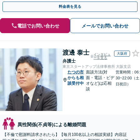
避の相談も可」【休日・夜間面談可】【ビデオ面談対応】
料金表を見る
電話でお問い合わせ
メールでお問い合わせ
渡邊 泰士
大阪府
インタビュ
ーを見る
弁護士
東京スタートアップ法律事務所 大阪支店
たつの市
面談方法(対
営業時間：06:
からも相
面・電話・ビデ
30~22:00（土
談受付中
オなど)は応相
日祝日）
談
異性関係(不貞等)による離婚問題
【不倫で慰謝料請求されたら】【毎月100名以上の相談実績】内容証