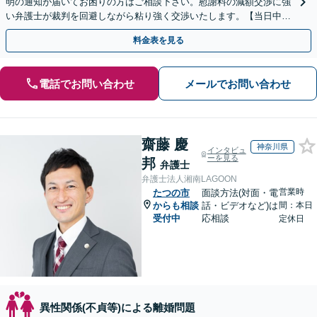
明の通知が届いてお困りの方はご相談下さい。慰謝料の減額交渉に強
い弁護士が裁判を回避しながら粘り強く交渉いたします。【当日中の
相談可(予約制)】【関西全域対応】
料金表を見る
電話でお問い合わせ
メールでお問い合わせ
齋藤 慶
神奈川県
インタビュ
ーを見る
邦
弁護士
弁護士法人湘南LAGOON
営業時
たつの市
面談方法(対面・電
からも相談
話・ビデオなど)は
間：本日
受付中
応相談
定休日
異性関係(不貞等)による離婚問題