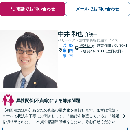
電話でお問い合わせ
メールでお問い合わせ
中井 和也
弁護士
ベリーベスト法律事務所 姫路オフィス
兵
姫
姫路駅
か
営業時間：09:30~1
庫
路
|
8:00（土日祝日）
ら徒歩4分
県
市
異性関係(不貞等)による離婚問題
【初回相談無料】あなたの利益の最大化を目指します。まずは電話・
メールで状況を丁寧にお聞きします。「離婚を希望している」「離婚
を切り出された」「不貞の慰謝料請求をしたい」等お任せください。
【リーズナブルな料金設定】