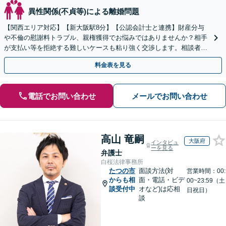
異性関係(不貞等)による離婚問題
【関西エリア対応】【新大阪駅8分】【公認会計士と連携】財産分与
や不倫の慰謝料トラブル、親権獲得でお悩みではありませんか？相手
が支払い等を拒絶する難しいケースも粘り強く交渉します。相談者の
お気持ちに寄り添い、最後まで徹底サポート！
料金表を見る
電話でお問い合わせ
メールでお問い合わせ
高山 竜嗣
大阪府
インタビュ
ーを見る
弁護士
白桜法律事務所
たつの市
面談方法(対
営業時間：00:
からも相
面・電話・ビデ
00~23:59（土
談受付中
オなど)は応相
日祝日）
談