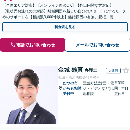
【全国エリア対応】【オンライン面談OK】【外出困難な方対応】
【乳幼児お連れの方対応】離婚問題を新しい自分のスタートにするた
めのサポートを【相談数3,000件以上】離婚原因の有無、親権、養育
費、財産分与、慰謝料請求【夜間・休日相談可】
料金表を見る
電話でお問い合わせ
メールでお問い合わせ
金城 雄真
弁護士
大阪府
金城・清水法律会計事務所
営業時
たつの市
面談方法(対面・電
からも相談
話・ビデオなど)は
間：本日
受付中
応相談
定休日