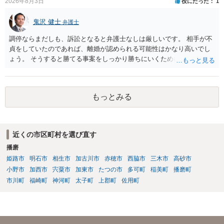
2026年8月3日
役にたった
1
鬼沢 健士
弁護士
調停ならまだしも、訴訟となると弁護士なしは厳しいです。 相手が不
貞をしていたのであれば、離婚が認められる可能性はかなり高いでし
ょう。 そうすると勝てる事案をしっかり勝ちにいくためにも弁護士委
任を強くおすすめします。
もっとみる
近くの市区町村を選び直す
播磨
姫路市
明石市
相生市
加古川市
赤穂市
西脇市
三木市
高砂市
小野市
加西市
宍粟市
加東市
たつの市
多可町
稲美町
播磨町
市川町
福崎町
神河町
太子町
上郡町
佐用町