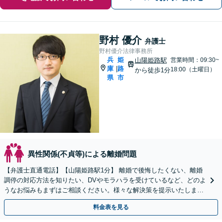
野村 優介
弁護士
野村優介法律事務所
兵
姫
山陽姫路駅
営業時間：09:30~
庫
路
|
18:00（土曜日）
から徒歩1分
県
市
異性関係(不貞等)による離婚問題
【弁護士直通電話】【山陽姫路駅1分】 離婚で後悔したくない、離婚
調停の対応方法を知りたい、DVやモラハラを受けているなど、どのよ
うなお悩みもまずはご相談ください。様々な解決策を提示いたします
【土日祝対応可】【お子様連れOK】
料金表を見る