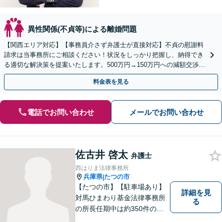
異性関係(不貞等)による離婚問題
【関西エリア対応】【事務員介さず弁護士が直接対応】不貞の慰謝料
請求は当事務所にご相談ください！状況をしっかり把握し、納得でき
る適切な解決策を提案いたします。500万円→150万円への減額交渉成
功事例あり【電話／メール相談可】
料金表を見る
電話でお問い合わせ
メールでお問い合わせ
佐古井 啓太
弁護士
西はりま法律事務所
兵庫県
たつの市
|
【たつの市】【駐車場あり】
詳細を見
対馬ひまわり基金法律事務所
る
の所長任期中は約350件のご
相談を受け、地域に根ざした