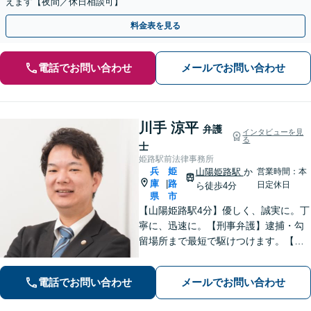
えます【夜間／休日相談可】
料金表を見る
電話でお問い合わせ
メールでお問い合わせ
川手 涼平
弁護
インタビューを見
る
士
姫路駅前法律事務所
兵
姫
山陽姫路駅
か
営業時間：本
庫
路
|
日定休日
ら徒歩4分
県
市
【山陽姫路駅4分】優しく、誠実に。丁
寧に、迅速に。【刑事弁護】逮捕・勾
留場所まで最短で駆けつけます。【債
務整理】どんな事情があってもあなた
の生活再建をサポートします。【交通
電話でお問い合わせ
メールでお問い合わせ
事故】「こんな相談でも大丈夫だろう
か」と躊躇されている方もご相談くだ