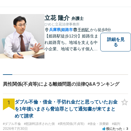
計4000件超の相談実績／調停
委員在籍／無料相談を実施中
立花 隆介
弁護士
ひめじ立花法律事務所
兵庫県
姫路市
手柄駅
から徒歩8分
|
【姫路駅徒歩12分】姫路生ま
詳細を見
れ姫路育ち。地域を支える中
る
小企業、地域で暮らす個人に
とって、頼れるパートナーを
目指します。一般民事から企
業法務、刑事事件の被害者救
済など幅広い問題に積極的に
取り組みます。お気軽にご相
異性関係(不貞等)による離婚問題の法律Q&Aランキング
談ください。
1
ダブル不倫・借金・手切れ金だと思っていたお金
を1年後いまさら脅迫罪として通知書が来てまと
めて請求
#ダブル不倫
#慰謝料請求された側
#異性関係(不貞等)
#借金・浪費癖
#裁判
2026年7月30日
役にたった
3