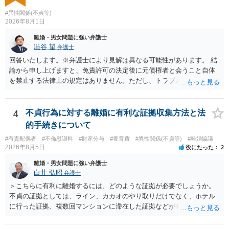
額、離婚の有無、交渉で終わるか訴訟まで見込むかによって、費用は
いにより支払うことも十分可能です。 ⑤ このような事情であれば、私
変わり得ます。依頼前に、交渉だけの場合、訴訟になった場合、回収
#異性関係(不貞等)
は120万円のみ和解交渉を続けるべきでしょうか。 ⇒ご相談者様の認
できなかった場合の費用を確認しておくとよいでしょう。 弁護士選び
2026年8月1日
識を前提にすれば、１００万円も含めて返済する必要はないと考えら
では、不貞慰謝料案件の経験が相応にあるか、費用体系が明確か、見
離婚・男女問題に強い弁護士
れるため、 120万円のみについて交渉を続けることがベターかと存じ
通しを過度に楽観的に言い過ぎないか、質問に具体的に答えてくれる
澁谷 望
弁護士
ます。
か、連絡方法（メール、電話、弁護士直接か事務局員を介するかな
回答いたします。※弁護士により見解は異なる可能性があります。 結
ど）や対応スピードが合うかを確認するとよいと思います。いずれに
論から申し上げますと、免責許可の決定後に元債権者と会うこと自体
しましても、弁護士への相談・依頼にあたっては、証拠資料、夫と相
を禁止する法律上の規定はありません。ただし、トラブル防止の観点
手方の関係、相手方の氏名・住所等、夫婦関係への影響、離婚予定の
から慎重な対応が必要です。 今後の付き合い方で気をつけるべきポイ
有無など事実関係をよく整理して相談されることをお勧めいたしま
ントは以下の通りです。 ・金銭のやり取りや返済の約束は絶対にしな
す。
い（免責された借金を任意でも支払ってしまうとトラブルの元になり
4
不貞行為に対する離婚に有利な証拠収集方法と法
ます） ・過去のDVや過剰請求の経緯を踏まえ、相手の感情に流されな
的手続きについて
い ・予定通り毅然とした態度で距離を置く 法律上の制限はないもの
#有責配偶者
#不倫慰謝料
#財産分与
#養育費
#異性関係(不貞等)
#離婚協議
の、ご自身の生活と精神的な安定を守るためにも、お互いに距離を置
2026年8月5日
役にたった
2
くというご判断は非常に賢明かと思います。
離婚・男女問題に強い弁護士
白井 弘昭
弁護士
＞こちらに有利に離婚するには、どのような証拠が必要でしょうか。
不貞の証拠としては、ライン、カカオのやり取りだけでなく、ホテル
に行った証拠、複数回マンションに滞在した証拠などが有効です。 不
貞の証拠があれば、離婚をさらに有利に進める（離婚したい時期に離
婚する、慰謝料をとるなど）ことができると思われます。 ただし、不