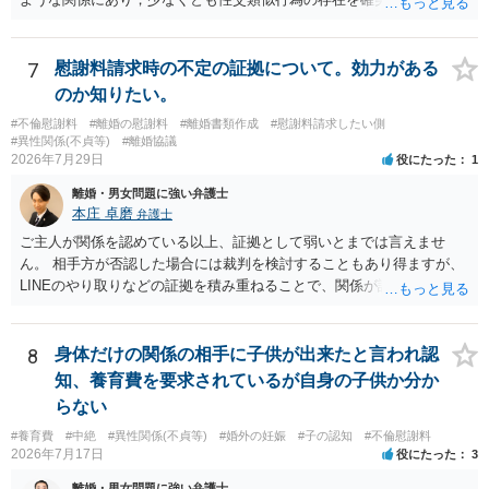
るものです（裏を返せば，証拠で認められる範囲でしか認めていない
ことを窺わせるものです。）。ですから，慰謝料請求を進めることで
よいと思います。 ただ．慰謝料額については，婚姻破綻に至っていな
7
慰謝料請求時の不定の証拠について。効力がある
いとして，この点を考慮されることになるかもしれません。 ②夫との
のか知りたい。
今後のことを考えて書いてもらうか否かを検討するのがよいと思いま
#不倫慰謝料
#離婚の慰謝料
#離婚書類作成
#慰謝料請求したい側
す。今ある証拠以上のことを証明（証明力を強めることも含む）でき
#異性関係(不貞等)
#離婚協議
るのであれば，前向きに検討を進めるという考え方でもよいでしょ
2026年7月29日
役にたった
1
う。慰謝料請求としては証拠として使えることが前提であり，その価
離婚・男女問題に強い弁護士
値と夫との関係との均衡のように思います。 ③行政書士に委任をして
本庄 卓磨
弁護士
いるのであれば，どのような内容の委任なのか不明ですが，その行政
書士との協議になると思います。請求するか，訴訟にするか，その点
ご主人が関係を認めている以上、証拠として弱いとまでは言えませ
の見極めや，相手方は性交類似行為は認めているのか，それさえも否
ん。 相手方が否認した場合には裁判を検討することもあり得ますが、
定しているのかによって，考え方・進め方は変わってくると思いま
LINEのやり取りなどの証拠を積み重ねることで、関係が認定される余
す。 ④性交類似行為を認めているにもかかわらず支払を拒否するので
地は十分にあります。 ただし、手元の証拠でどこまで認定できるかは
あれば，本人（行政書士でも同じだと思います。）への対応ではあま
個別の事情によりますので、お早めに弁護士に相談されることをおす
り変わらないように思います。減額で折り合えるなら本人様の交渉で
すめします。
8
身体だけの関係の相手に子供が出来たと言われ認
もよいように思いますが，ゼロかどうかの観点であれば，訴訟に進む
知、養育費を要求されているが自身の子供か分か
しかなくなるようにも思います。そうしますと，お近くの弁護士に相
らない
談して進めることを検討した方がよいようにも思います。
#養育費
#中絶
#異性関係(不貞等)
#婚外の妊娠
#子の認知
#不倫慰謝料
2026年7月17日
役にたった
3
離婚・男女問題に強い弁護士