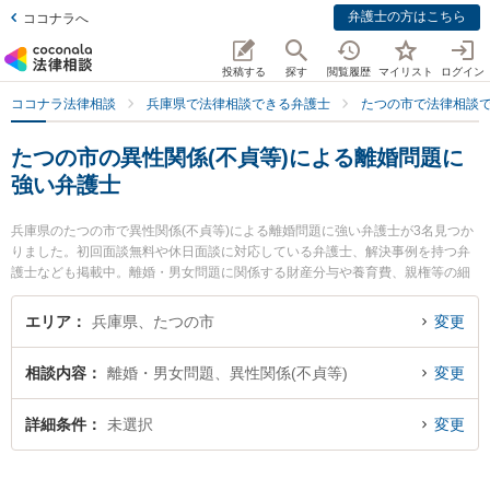
弁護士の方はこちら
ココナラへ
投稿する
探す
閲覧履歴
マイリスト
ログイン
ココナラ法律相談
兵庫県で法律相談できる弁護士
たつの市で法律相談
たつの市の異性関係(不貞等)による離婚問題に
強い弁護士
兵庫県のたつの市で異性関係(不貞等)による離婚問題に強い弁護士が3名見つか
りました。初回面談無料や休日面談に対応している弁護士、解決事例を持つ弁
護士なども掲載中。離婚・男女問題に関係する財産分与や養育費、親権等の細
かな分野での絞り込み検索もでき便利です。特に後藤敦夫法律事務所の後藤 敦
夫弁護士や西はりま法律事務所の佐古井 啓太弁護士、後藤敦夫法律事務所の是
エリア
兵庫県、たつの市
変更
澤 雄一弁護士のプロフィール情報や弁護士費用、強みなどが注目されていま
す。『たつの市で土日や夜間に発生した異性関係(不貞等)による離婚問題のトラ
相談内容
離婚・男女問題、異性関係(不貞等)
変更
ブルを今すぐに弁護士に相談したい』『異性関係(不貞等)による離婚問題のトラ
ブル解決の実績豊富な近くの弁護士を検索したい』『初回相談無料で異性関係
(不貞等)による離婚問題を法律相談できるたつの市内の弁護士に相談予約した
詳細条件
未選択
変更
い』などでお困りの相談者さんにおすすめです。