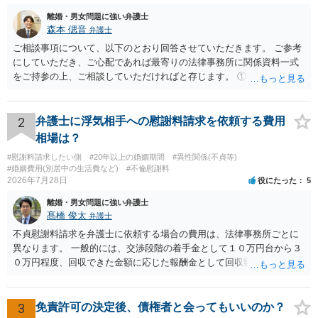
離婚・男女問題に強い弁護士
森本 偲音
弁護士
ご相談事項について、以下のとおり回答させていただきます。 ご参考
にしていただき、ご心配であれば最寄りの法律事務所に関係資料一式
をご持参の上、ご相談していただければと存じます。 ① このLINEの
流れを見る限り、100万円は貸付金ではなく、手切れ金・和解金と評価
される可能性はあるのか ⇒LINEを含む１００万円の貸付に至るまでの
やり取り等の経緯、誓約書の内容等を踏まえて、関係を清算するため
2
弁護士に浮気相手への慰謝料請求を依頼する費用
の 金銭であったと評価される可能性はあると考えます。 ② 「今後一
相場は？
切関与しないなら100万円振り込む」というLINEや誓約書は、裁判上
#慰謝料請求したい側
#20年以上の婚姻期間
#異性関係(不貞等)
どの程度証拠価値があるのか ⇒前後のやり取りや誓約書の具体的内容
#婚姻費用(別居中の生活費など)
#不倫慰謝料
を見ない限り、具体的な判断はできませんが、一定の証拠価値はある
2026年7月28日
役にたった
5
と考えます。 ③ 借用書があっても、後から100万円を貸付扱いに変更
離婚・男女問題に強い弁護士
することは認められるのか。 ⇒おそらく１００万円は不当利得（受け
髙橋 俊太
弁護士
取る正当な権利がないのに利益を取得した）として返還請求されてい
るものかと推察しますので、 貸金返還ではないかと存じます。 ④ 私
不貞慰謝料請求を弁護士に依頼する場合の費用は、法律事務所ごとに
は現在、収入も不安定で貯金もなくリボ払い借金が既に約100万あり。
異なります。 一般的には、交渉段階の着手金として１０万円台から３
今年に再婚したが主人はお金に厳しい為、一括で220万円を支払う事は
０万円程度、回収できた金額に応じた報酬金として回収額の１０％か
困難 仮に裁判で敗訴した場合でも、分割払いになる可能性はあります
ら２０％程度が設定されていることがあります。訴訟に移行する場合
か。 ⇒判決となり敗訴してしまった場合は、強制執行により不動産等
には、追加着手金や日当、実費が発生することもあります。 もっと
の財産を差し押さえられ、そこから債権回収が図られることになりま
も、証拠が十分にあるか、相手方の住所・勤務先が分かるか、慰謝料
3
免責許可の決定後、債権者と会ってもいいのか？
すが、 和解であれば柔軟な解決が可能ですので、その場合は分割払