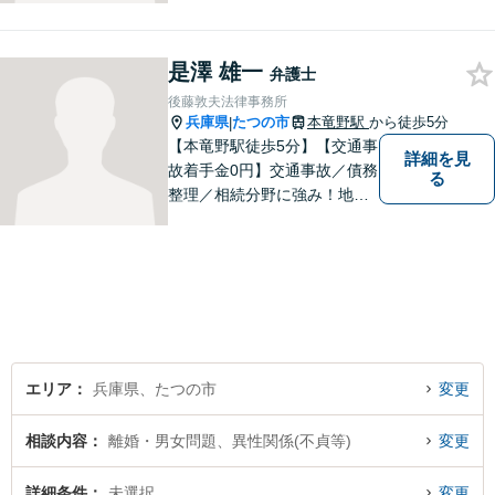
法的支援に取り組んできた実
績があります。 このたび、生
まれ育った西播磨の地で新た
是澤 雄一
弁護士
に開業し、皆さまのお力にな
後藤敦夫法律事務所
れるよう努めてまいります。
兵庫県
たつの市
本竜野駅
から徒歩5分
|
【本竜野駅徒歩5分】【交通事
詳細を見
故着手金0円】交通事故／債務
る
整理／相続分野に強み！地域
密着の弁護士2名が、皆様の問
題を解決すべく尽力します。
見通しをわかりやすく説明
し、不安にならない弁護を心
がけております。【初回無料
相談】
エリア
兵庫県、たつの市
変更
相談内容
離婚・男女問題、異性関係(不貞等)
変更
詳細条件
未選択
変更