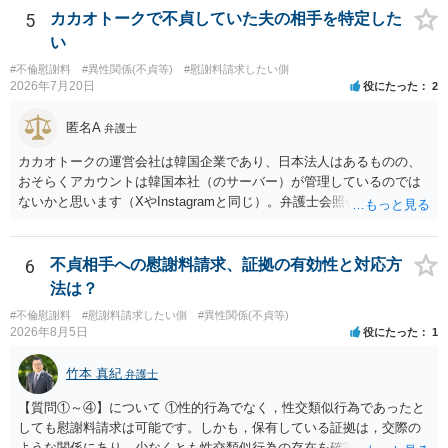
貞発覚後、長期間同居を続けると、不貞を許したとの評価につながる
5
カカオトークで不貞していた夫の相手を特定した
場合がありますので、ご注意ください。 以上、ご参考まで。
い
#不倫慰謝料
#異性関係(不貞等)
#慰謝料請求したい側
2026年7月20日
役にたった
2
匿名A
弁護士
カカオトークの運営会社は韓国企業であり、日本法人はあるものの、
おそらくアカウントは韓国本社（のサーバー）が管理しているのでは
ないかと思います（XやInstagramと同じ）。弁護士会照会は日本法に
基づく制度であり、送付先は日本国内とするのが原則で、外国企業に
対する照会は基本的にできないと解されています（弁護士会によって
は例外的に認める扱いもありますが、かなり限定されているので一般
6
不貞相手への慰謝料請求、証拠の有効性と対応方
的ではないでしょう）。もし韓国本社がアカウント管理をしているな
法は？
ら、日本法人へ送っても「ウチでは管理していない」という回答にな
#不倫慰謝料
#慰謝料請求したい側
#異性関係(不貞等)
ります。 個人で直接他人のID情報の開示を求めても拒否されるでしょ
2026年8月5日
役にたった
1
う。
竹本 真紀
弁護士
【質問①～④】について ①性的行為でなく，性交類似行為であったと
しても慰謝料請求は可能です。しかも，保有している証拠は，交際の
ような関係にあり，少なくとも性交類似行為の存在を確実に証明でき