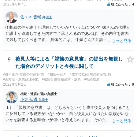
2025年8月7日
役にたった
4
佐々木 晋輔
弁護士
⑴相続の件が終了と理解していいかという点について 妹さんの代理人
弁護士が連絡してきた内容で了承されるのであれば、その内容を書面
で残しておくべきです。 具体的には、 ①妹さんの弁護士に対して、連
絡してきた内容（遺留分請求は取り下げる、唯一執行されていない母
の預金を振り込めば終了など）を記載した合意書等の書面を作成して
もらう。 ②相談者様はその書面の内容をしっかり確認する。納得でき
9
後見人等による「親族の意見書」の提出を無視し
ない部分があれば、説明を求めたり、修正を求める。 なお、相続に
た場合のデメリットと今後に関して
関してお互いに債権債務がないことを確認する旨を記載してもらいま
#成年後見(生前の財産管理)
#相続手続き
#成年後見(生前の財産管理)
しょう。その記載があれば、相続の件は終了となります。 ③合意書等
#認知症・意思疎通不能
#遺留分侵害額請求・放棄
#相続放棄
が納得できる内容になれば、お互いに署名捺印する。 という流れで
2022年8月2日
役にたった
9
す。 合意書等に署名捺印してもいいか不安があるようでしたら、署名
相続・遺言に強い弁護士
捺印する前に、相談者様も別の弁護士に相談して確認してもらうので
小寺 弘通
弁護士
もいいと思います。 ⑵振込先が弁護士宛であることについて 代理人弁
護士の預り口座を振込先とするのはよくあることです。 問題ないと思
１） 「親族の意見書」は、どちらかというと成年後見人をつけること
います。
に反対している親族がいないかや、自ら後見人になりたい親族がいな
いかを調査する意味合いが強いと考えられます。 そのため、ご相談の
ご事情であれば無視してしまっても特に不都合はないと考えられま
す。 ２） 場合によっては、介護や被後見人の財産の処分等に関して、