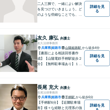
二人三脚で、一緒によい解決
詳細を見
を見つけていきましょう。ど
る
のような些細なことでも、ま
ずはご相談ください。
友久 康弘
弁護士
友久法律事務所
兵庫県
姫路市
山陽姫路駅
から徒歩4分
|
【書面による相談回答書作
詳細を見
成】【山陽電鉄手柄駅徒歩２
る
分】【無料駐車場あり】１歩
踏み出すために、１人で抱え
込まずにご相談ください。
長尾 充大
弁護士
長尾法律事務所
兵庫県
姫路市
手柄駅
から徒歩6分
|
【手柄駅6分】【近隣駐車場
詳細を見
有】様々な経験と元理系の強
る