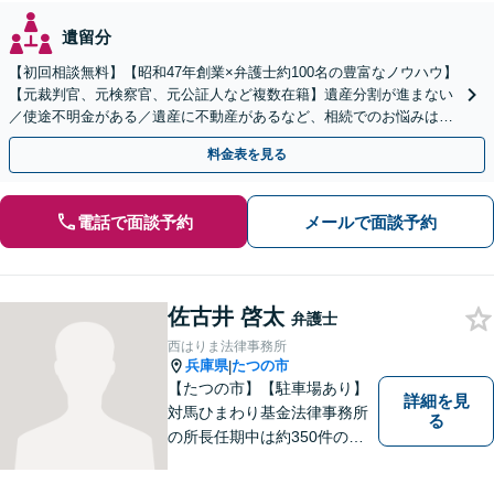
遺留分
【初回相談無料】【昭和47年創業×弁護士約100名の豊富なノウハウ】
【元裁判官、元検察官、元公証人など複数在籍】遺産分割が進まない
／使途不明金がある／遺産に不動産があるなど、相続でのお悩みはご
相談ください【他士業連携で登記・税も対応】
料金表を見る
電話で面談予約
メールで面談予約
佐古井 啓太
弁護士
西はりま法律事務所
兵庫県
たつの市
|
【たつの市】【駐車場あり】
詳細を見
対馬ひまわり基金法律事務所
る
の所長任期中は約350件のご
相談を受け、地域に根ざした
法的支援に取り組んできた実