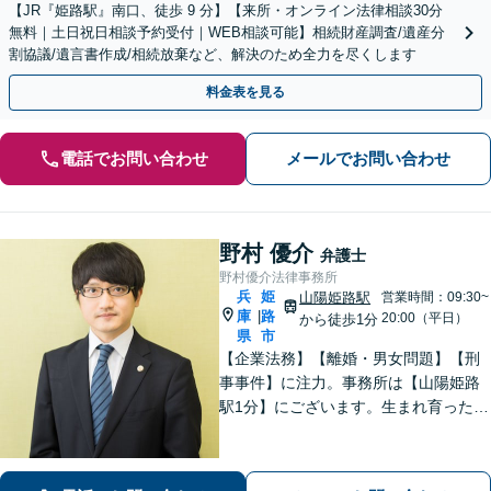
【JR『姫路駅』南口、徒歩 9 分】【来所・オンライン法律相談30分
無料｜土日祝日相談予約受付｜WEB相談可能】相続財産調査/遺産分
割協議/遺言書作成/相続放棄など、解決のため全力を尽くします
料金表を見る
電話でお問い合わせ
メールでお問い合わせ
野村 優介
弁護士
野村優介法律事務所
兵
姫
山陽姫路駅
営業時間：09:30~
庫
路
|
20:00（平日）
から徒歩1分
県
市
【企業法務】【離婚・男女問題】【刑
事事件】に注力。事務所は【山陽姫路
駅1分】にございます。生まれ育った故
郷であることから、姫路エリア・播磨
地域の皆様の困りごとを解決していき
たいと考えています。【電話相談可