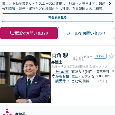
書士、不動産業者などとスムーズに連携し、解決へと導きます。遺産
分割協議・調停・審判とどの段階からも可能。在日韓国人のご相談も
対応しております【休日・夜間相談可】
料金表を見る
電話でお問い合わせ
メールでお問い合わせ
両角 駿
京都府
インタビュー
を見る
弁護士
弁護士法人本江法律事務所 京都オフィス
営業時間：0
たつの市
面談方法(対面・
からも相
電話・ビデオな
9:00~18:00
談受付中
ど)は応相談
（平日）
遺留分