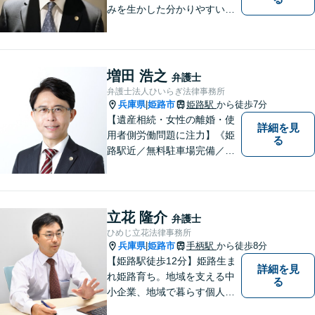
みを生かした分かりやすい・
丁寧な説明を心がけておりま
す。 言葉だけの説明ではな
く、図や絵を書き、分かりや
すい例を挙げて説明を行いま
増田 浩之
弁護士
す。ぜひご相談ください。
弁護士法人ひいらぎ法律事務所
兵庫県
姫路市
姫路駅
から徒歩7分
|
【遺産相続・女性の離婚・使
詳細を見
用者側労働問題に注力】《姫
る
路駅近／無料駐車場完備／最
短即日相談》兵庫・姫路で累
計4000件超の相談実績／調停
委員在籍／無料相談を実施中
立花 隆介
弁護士
ひめじ立花法律事務所
兵庫県
姫路市
手柄駅
から徒歩8分
|
【姫路駅徒歩12分】姫路生ま
詳細を見
れ姫路育ち。地域を支える中
る
小企業、地域で暮らす個人に
とって、頼れるパートナーを