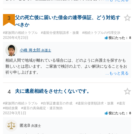
きれば判断能力がなく 無効だったと主張することが可能です。 翌年1
月に携帯が新しくなった母からの第一声は「ここにいたら殺される」
「面会に来てくれ」で、長男に聞くと「面会は出来ない。俺は携帯電
3
父の死亡後に届いた借金の連帯保証、どう対処す
話の使い方を教える為に会っている」「母の話は聞かなくて良い」と
べきか
電話が切れました。その後の電話でも「食事に毒が入っている」「体
#家族間の相続トラブル
#遺留分侵害額請求・放棄
#相続トラブルの代理交渉
にチップが埋められている」等、おかしかったです。 当時の診療記
2026年4月23日
役にたった
8
録、介護認定の資料、介護記録を取得して 弁護士に面談で相談された
方がよいと思います。
小峰 将太郎
弁護士
相続人間で地域が離れている場合には、どのように弁護士を探すかも
難しいとは思います。 ご家族で検討の上で、よい解決になることをお
祈り申し上げます。
4
夫に遺産相続をさせたくないです。
#家族間の相続トラブル
#自筆証書遺言の作成
#遺留分侵害額請求・放棄
#遺言
#相続放棄
#遺言の真偽鑑定・遺言無効
2022年3月1日
役にたった
8
匿名B
弁護士