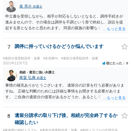
議の内容を前提とした主張をすることが最も有利ですが，ＡＢの相続
泉 亮介
弁護士
人は応じない姿勢を示していることから，実現は困難だと思います。
申立書を受領しながら、相手が対応をしないとなると、調停手続きが
主張としては維持しつつも，現実的な解決方法（遺産分割協議の落と
進みませんので、その場合は調停を不調という形で終結し、訴訟を提
しどころ）としては，譲歩することを甘受しなければならないかもし
起する形となるかと思われます。 同居の親族の影響なく、というのは
れません。
難しいでしょう。ただ、裁判や調停の中では主張等が書面で残るた
め、後からひっくり返すということは難しくなってくるかと思われま
す。 公開相談の場でのご相談については、どうしても限界が出てしま
7
調停に持っていけるかどうか悩んでいます
うため、一度個別にご相談をされることをお勧めいたします。
#遺留分侵害額請求・放棄
#生前贈与
#遺留分侵害額請求・放棄
2021年12月7日
役にたった
5
相続・遺言に強い弁護士
尾畠 弘典
弁護士
事情の補充ありがとうございます。 遺留分の計算を行う必要がありま
すね。 正確な判断のためには詳細な事情をお聞きする必要がありま
す。 ご自身の遺留分の侵害があるかどうか、あるとしてどの程度の金
額となるかを正確に把握されたいのであれば、一度お近くの弁護士に
相談されるのが良いと思います。
8
遺留分請求の取り下げ後、相続が完全終了するか
確認したい
#家族間の相続トラブル
#遺留分侵害額請求・放棄
#相続トラブルの代理交渉