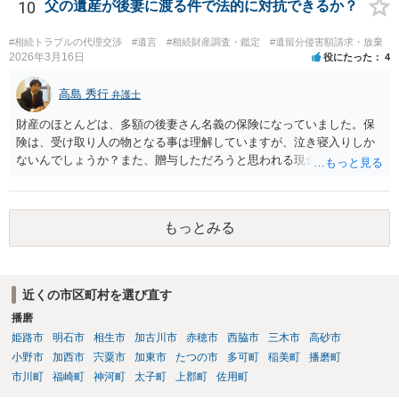
後見人から相談があることも考えられます。 また、お祖母さんがお亡
10
父の遺産が後妻に渡る件で法的に対抗できるか？
くなりになった場合、相続人となる可能性がありますが、 その場合は
相続放棄されれば問題ありません。 ３） 完全に拒否する方法はないか
#相続トラブルの代理交渉
#遺言
#相続財産調査・鑑定
#遺留分侵害額請求・放棄
もしれませんが、 関わりを持ちたくないとのことでしたら、親族の意
2026年3月16日
役にたった
4
見書にその旨を記載して提出しておけば良いかも知れません。 後見人
としても、関わりを拒否している親族にあえて連絡をしてくる可能性
高島 秀行
弁護士
は低いと考えられます。 以上、ご参考になさってください。
財産のほとんどは、多額の後妻さん名義の保険になっていました。保
険は、受け取り人の物となる事は理解していますが、泣き寝入りしか
ないんでしょうか？また、贈与しただろうと思われる現金の引き出し
も数年ありました。この現金についても泣き寝入りしかないんでしょ
うか？ 保険は原則として受取人のものですが、遺産全体での保険金
の割合が高い場合、掛け金が一括払いで、保険金が掛け金の額と同様
もっとみる
の額の場合などは特別受益として遺留分の対象となる可能性がありま
す。 多額の現金の引き出しは、相手に渡ったかどうか、そのとき父
の判断能力など事情によります。 弁護士に面談で詳しい事情を話し
て相談された方がよいと思います。
近くの市区町村を選び直す
播磨
姫路市
明石市
相生市
加古川市
赤穂市
西脇市
三木市
高砂市
小野市
加西市
宍粟市
加東市
たつの市
多可町
稲美町
播磨町
市川町
福崎町
神河町
太子町
上郡町
佐用町