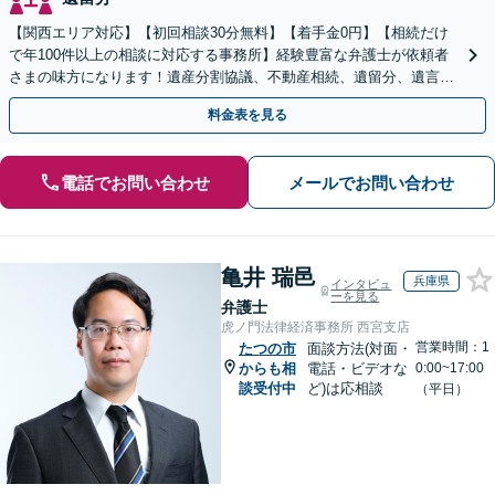
【関西エリア対応】【初回相談30分無料】【着手金0円】【相続だけ
で年100件以上の相談に対応する事務所】経験豊富な弁護士が依頼者
さまの味方になります！遺産分割協議、不動産相続、遺留分、遺言書
の作成など【烏丸御池駅7分】
料金表を見る
電話でお問い合わせ
メールでお問い合わせ
亀井 瑞邑
兵庫県
インタビュ
ーを見る
弁護士
虎ノ門法律経済事務所 西宮支店
営業時間：1
たつの市
面談方法(対面・
からも相
電話・ビデオな
0:00~17:00
談受付中
ど)は応相談
（平日）