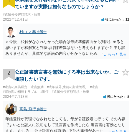
1
ていますが実際は如何なものでしょうか？
#遺留分侵害額請求・放棄
2022年12月1日
役にたった
12
村山 大基
弁護士
＞今後、和解がなされなかった場合は最終準備書面から判決に至ると
思いますが和解案と判決はほぼ差異はないと考えられますか？ 申し訳
ありませんが、具体的な訴訟の内容が分からないため、 何とも回答が
難しい、といわざるを得ません。 繰り返しになりますが、事情をよく
わかっている代理人弁護士に聞くか、 訴訟資料を持って面談相談に行
ってみましょう。 その上で、一般論として回答するなら、和解案と判
2
公正証書遺言書を無効にする事は出来ないか、ご
決は（ケースによって程度の差はあっても）食い違うことが多いで
相談したいです。
す。 金額は適当ですが、例えば判決で１００万円支払え、という結論
#遺言の真偽鑑定・遺言無効
#成年後見(生前の財産管理)
#遺言
になりそうな場合、 そのまま１００万円を和解案として提示しても、
#家族間の相続トラブル
#調停
#遺留分侵害額請求・放棄
判決と変わらないなら払う側としてはあまり和解に応じようという気
2024年7月18日
役にたった
8
にはなりにくいです。 他方で、７０万円で和解を提示した場合、 「こ
のまま判決で１００万円支払いとなるより、７０万円でまとめた方が
高島 秀行
弁護士
マシ」ということで、 合意の可能性が出てきます。 応じるかどうか
は、判決になったらどうなりそうか、という点についての検討が不可
印鑑登録が代理でなされたとしても、母が公証役場に行って その内容
欠ですので、 初めに述べた通り、代理人と相談するか、資料を持って
でよいと公証人に説明をして遺言書を作成したら 遺言書は有効となり
面談相談に行ってみることをお勧めします。
ます。 むしろ、 公正証書作成前後に下記の事情があったことが証明で