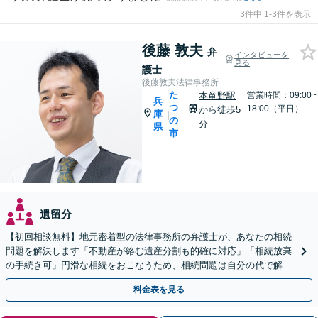
3件中 1-3件を表示
後藤 敦夫
弁
インタビューを
見る
護士
後藤敦夫法律事務所
た
本竜野駅
営業時間：09:00~
兵
つ
18:00（平日）
から徒歩5
庫
|
の
分
県
市
遺留分
【初回相談無料】地元密着型の法律事務所の弁護士が、あなたの相続
問題を解決します「不動産が絡む遺産分割も的確に対応」「相続放棄
の手続き可」円滑な相続をおこなうため、相続問題は自分の代で解決
しましょう【完全個室制】【本竜野駅5分】
料金表を見る