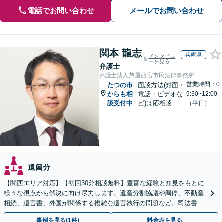
電話でお問い合わせ
メールでお問い合わせ
関本 龍志
兵庫県
インタビュ
ーを見る
弁護士
弁護士法人芦屋西宮市民法律事務所
営業時間：0
たつの市
面談方法(対面・
からも相
電話・ビデオな
9:30~12:00
談受付中
ど)は応相談
（平日）
遺留分
【関西エリア対応】【初回30分相談無料】豊富な経験と知見をもとに
様々な視点から解決に向け尽力します。遺産分割協議や調停、不動産
相続、遺言書、外国が関係する複雑な遺言執行の問題など。司法書士
や税理士とも連携し、円滑な解決を【オンライン面談可】
事例を見る(1件)
料金表を見る