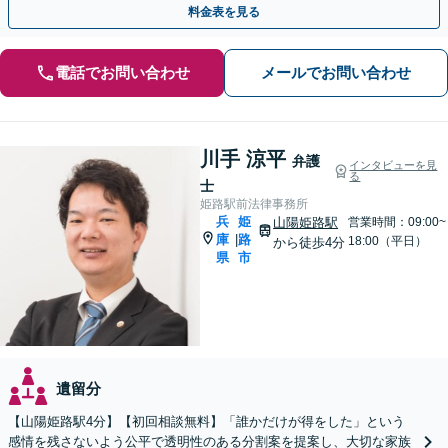
料金表を見る
電話でお問い合わせ
メールでお問い合わせ
川手 涼平
弁護
インタビューを見
る
士
姫路駅前法律事務所
兵
姫
山陽姫路駅
営業時間：09:00~
庫
路
|
18:00（平日）
から徒歩4分
県
市
遺留分
【山陽姫路駅4分】【初回相談無料】「誰かだけが得をした」という
感情を残さないよう公平で透明性のある分割案を提案し、大切な家族