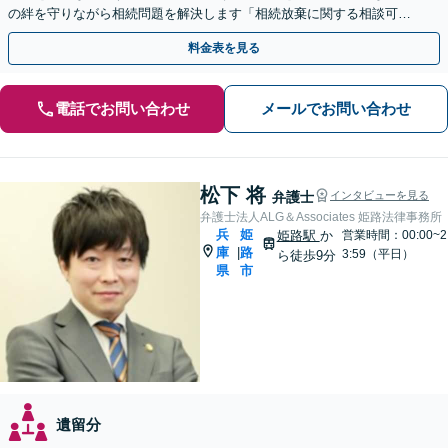
の絆を守りながら相続問題を解決します「相続放棄に関する相談可」
「大切な人へ想いを遺す遺言書の作成」【完全個室相談】
料金表を見る
電話でお問い合わせ
メールでお問い合わせ
松下 将
弁護士
インタビューを見る
弁護士法人ALG＆Associates 姫路法律事務所
兵
姫
姫路駅
か
営業時間：00:00~2
庫
路
|
3:59（平日）
ら徒歩9分
県
市
遺留分