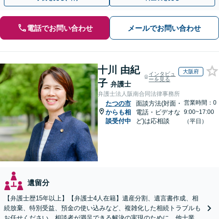
電話でお問い合わせ
メールでお問い合わせ
十川 由紀
大阪府
インタビュ
ーを見る
子
弁護士
弁護士法人阪南合同法律事務所
営業時間：0
たつの市
面談方法(対面・
からも相
電話・ビデオな
9:00~17:00
談受付中
ど)は応相談
（平日）
遺留分
【弁護士歴15年以上】【弁護士4人在籍】遺産分割、遺言書作成、相
続放棄、特別受益、預金の使い込みなど、複雑化した相続トラブルも
お任せください。相談者が満足できる解決の実現のために、他士業と