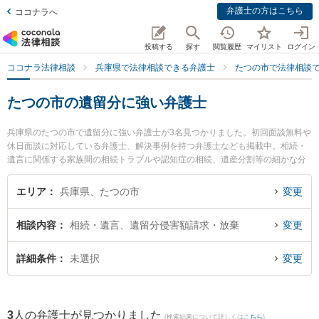
弁護士の方はこちら
ココナラへ
投稿する
探す
閲覧履歴
マイリスト
ログイン
ココナラ法律相談
兵庫県で法律相談できる弁護士
たつの市で法律相談
たつの市の遺留分に強い弁護士
兵庫県のたつの市で遺留分に強い弁護士が3名見つかりました。初回面談無料や
休日面談に対応している弁護士、解決事例を持つ弁護士なども掲載中。相続・
遺言に関係する家族間の相続トラブルや認知症の相続、遺産分割等の細かな分
野での絞り込み検索もでき便利です。特に後藤敦夫法律事務所の後藤 敦夫弁護
士や西はりま法律事務所の佐古井 啓太弁護士、後藤敦夫法律事務所の是澤 雄一
エリア
兵庫県、たつの市
変更
弁護士のプロフィール情報や弁護士費用、強みなどが注目されています。『た
つの市で土日や夜間に発生した遺留分のトラブルを今すぐに弁護士に相談した
相談内容
相続・遺言、遺留分侵害額請求・放棄
変更
い』『遺留分のトラブル解決の実績豊富な近くの弁護士を検索したい』『初回
相談無料で遺留分を法律相談できるたつの市内の弁護士に相談予約したい』な
どでお困りの相談者さんにおすすめです。
詳細条件
未選択
変更
3
人の弁護士が見つかりました
(検索結果について詳しくは
こちら
)