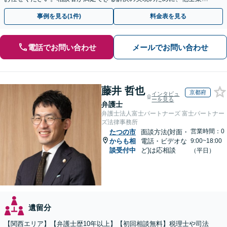
連携し最善を尽くします【完全個室】
事例を見る(1件)
料金表を見る
電話でお問い合わせ
メールでお問い合わせ
藤井 哲也
京都府
インタビュ
ーを見る
弁護士
弁護士法人富士パートナーズ 富士パートナー
ズ法律事務所
営業時間：0
たつの市
面談方法(対面・
からも相
電話・ビデオな
9:00~18:00
談受付中
ど)は応相談
（平日）
遺留分
【関西エリア】【弁護士歴10年以上】【初回相談無料】税理士や司法