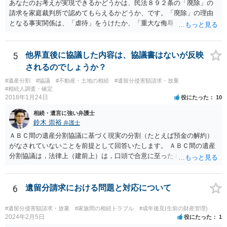
あなたのお考えが実現できるかどうかは、民法８９２条の「廃除」の
請求を家庭裁判所で認めてもらえるかどうか、です。「廃除」の理由
となる事実関係は、「虐待」をうけたか、「重大な侮辱」を受けた
か、推定相続人たる夫に「その他著しい非行」があったか否かです。
「廃除」は遺言でも可能です（民法８９３条）。 弁護士に具体的な事
情を話して相談して、「廃除」が可能か、実際に法律相談を受けるこ
5
他界直後に協議した内容は、協議書はないが反映
とをお勧めします。
されるのでしょうか？
#遺産分割
#協議
#不動産・土地の相続
#遺留分侵害額請求・放棄
#相続人調査・確定
2018年1月24日
役にたった
10
相続・遺言に強い弁護士
鈴木 崇裕
弁護士
ＡＢＣ間の遺産分割協議に基づく現実の分割（たとえば預金の解約）
がなされていないことを前提として回答いたします。 ＡＢＣ間の遺産
分割協議は，法律上（建前上）は，口頭で合意に至ったものであって
も有効です。 しかし，口頭で合意したことを立証する方法がありませ
ん。 また，不動産の名義を移転するためには，遺産分割協議書への署
名捺印を得る必要があります。 したがって，残念ながら，「ＡＢＣ間
6
遺留分請求における問題と対応について
の遺産分割協議が有効に成立している」という前提に基づく主張は困
難と思われます。 「ＡＢＣ間の遺産分割協議は未了のまま，ＡとＢが
#遺留分侵害額請求・放棄
#家族間の相続トラブル
#成年後見(生前の財産管理)
死亡し，二次相続が発生した」という前提に基づいて協議を進める必
2024年2月5日
役にたった
1
要があります。 もちろん，Ｃの立場としては，ＡＢＣ間の遺産分割協