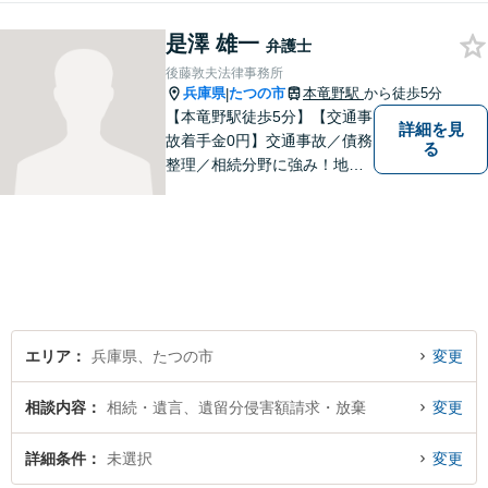
績があります。 このたび、生
まれ育った西播磨の地で新た
是澤 雄一
弁護士
に開業し、皆さまのお力にな
後藤敦夫法律事務所
れるよう努めてまいります。
兵庫県
たつの市
本竜野駅
から徒歩5分
|
【本竜野駅徒歩5分】【交通事
詳細を見
故着手金0円】交通事故／債務
る
整理／相続分野に強み！地域
密着の弁護士2名が、皆様の問
題を解決すべく尽力します。
見通しをわかりやすく説明
し、不安にならない弁護を心
がけております。【初回無料
相談】
エリア
兵庫県、たつの市
変更
相談内容
相続・遺言、遺留分侵害額請求・放棄
変更
詳細条件
未選択
変更