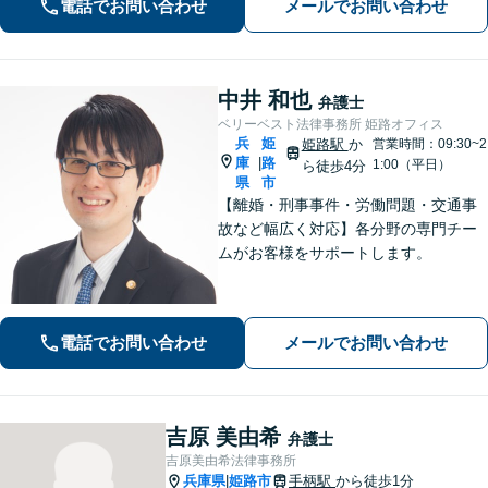
電話でお問い合わせ
メールでお問い合わせ
能】お気軽にご相談ください。
中井 和也
弁護士
ベリーベスト法律事務所 姫路オフィス
兵
姫
姫路駅
か
営業時間：09:30~2
庫
路
|
1:00（平日）
ら徒歩4分
県
市
【離婚・刑事事件・労働問題・交通事
故など幅広く対応】各分野の専門チー
ムがお客様をサポートします。
電話でお問い合わせ
メールでお問い合わせ
吉原 美由希
弁護士
吉原美由希法律事務所
兵庫県
姫路市
手柄駅
から徒歩1分
|