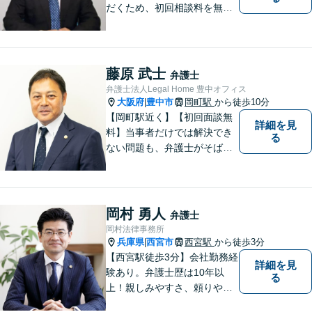
だくため、初回相談料を無料
にしています。【西宮北口駅
徒歩３分】交通事故／相続問
題／労働問題／企業法務／男
女問題／建築問題など、貴方
藤原 武士
弁護士
にとって最善の解決に向けて
弁護士法人Legal Home 豊中オフィス
尽力します。【当日／夜間対
大阪府
豊中市
岡町駅
から徒歩10分
|
応可】
【岡町駅近く】【初回面談無
詳細を見
料】当事者だけでは解決でき
る
ない問題も、弁護士がそばに
いることで理想的な解決が目
指せるようになります。離婚
問題／相続問題／借金問題／
交通事故／企業法務など、幅
岡村 勇人
弁護士
広く対応可能。【夜間／休日
岡村法律事務所
対応可能】まずはお気軽にご
兵庫県
西宮市
西宮駅
から徒歩3分
|
連絡ください。
【西宮駅徒歩3分】会社勤務経
詳細を見
験あり。弁護士歴は10年以
る
上！親しみやすさ、頼りやす
さを大切にしています。お困