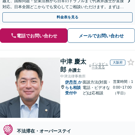
越え、国際問題・企業法務から日常のトラブルまで代表弁護士が直接
対応。日本全国どこからでも安心してご相談いただけます。まずは一
歩を踏み出してみませんか。【初回相談無料】
料金表を見る
電話でお問い合わせ
メールでお問い合わせ
中津 慶太
大阪府
インタビュ
ーを見る
郎
弁護士
中津法律事務所
営業時間：1
伊丹市
か
面談方法(対面・
らも相談
電話・ビデオな
0:00~17:00
受付中
ど)は応相談
（平日）
不法滞在・オーバーステイ