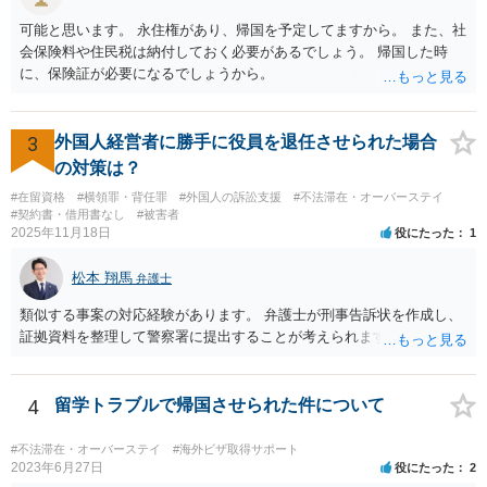
可能と思います。 永住権があり、帰国を予定してますから。 また、社
会保険料や住民税は納付しておく必要があるでしょう。 帰国した時
に、保険証が必要になるでしょうから。
3
外国人経営者に勝手に役員を退任させられた場合
の対策は？
#在留資格
#横領罪・背任罪
#外国人の訴訟支援
#不法滞在・オーバーステイ
#契約書・借用書なし
#被害者
2025年11月18日
役にたった
1
松本 翔馬
弁護士
類似する事案の対応経験があります。 弁護士が刑事告訴状を作成し、
証拠資料を整理して警察署に提出することが考えられます。
4
留学トラブルで帰国させられた件について
#不法滞在・オーバーステイ
#海外ビザ取得サポート
2023年6月27日
役にたった
2