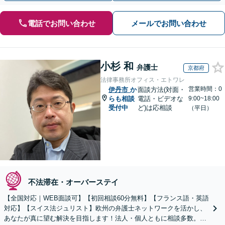
電話でお問い合わせ
メールでお問い合わせ
小杉 和
弁護士
京都府
法律事務所オフィス・エトワレ
営業時間：0
伊丹市
か
面談方法(対面・
らも相談
電話・ビデオな
9:00~18:00
受付中
ど)は応相談
（平日）
不法滞在・オーバーステイ
【全国対応｜WEB面談可】【初回相談60分無料】【フランス語・英語
対応】【スイス法ジュリスト】欧州の弁護士ネットワークを活かし、
あなたが真に望む解決を目指します！法人・個人ともに相談多数。細