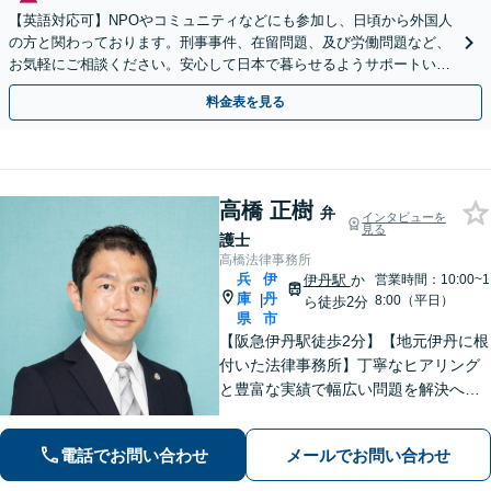
【英語対応可】NPOやコミュニティなどにも参加し、日頃から外国人
の方と関わっております。刑事事件、在留問題、及び労働問題など、
お気軽にご相談ください。安心して日本で暮らせるようサポートいた
します【夜間・休日相談OK】【北浜駅2分】
料金表を見る
高橋 正樹
弁
インタビューを
見る
護士
高橋法律事務所
兵
伊
伊丹駅
か
営業時間：10:00~1
庫
丹
|
8:00（平日）
ら徒歩2分
県
市
【阪急伊丹駅徒歩2分】【地元伊丹に根
付いた法律事務所】丁寧なヒアリング
と豊富な実績で幅広い問題を解決へ導
きます！【離婚男女問題】不定慰謝料
請求／面会交流など【相続・遺言】相
電話でお問い合わせ
メールでお問い合わせ
続放棄／遺産分割調停など【電話・メ
ール相談初回無料】【休日夜間対応