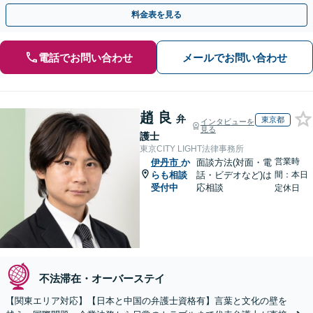
やかな連絡と粘り強い交渉を徹底【休日・夜間相談可】
料金表を見る
電話でお問い合わせ
メールでお問い合わせ
趙 良
弁
東京都
インタビューを
見る
護士
東京CITY LIGHT法律事務所
営業時
伊丹市
か
面談方法(対面・電
らも相談
話・ビデオなど)は
間：本日
受付中
応相談
定休日
不法滞在・オーバーステイ
【関東エリア対応】【日本と中国の弁護士資格有】言葉と文化の壁を