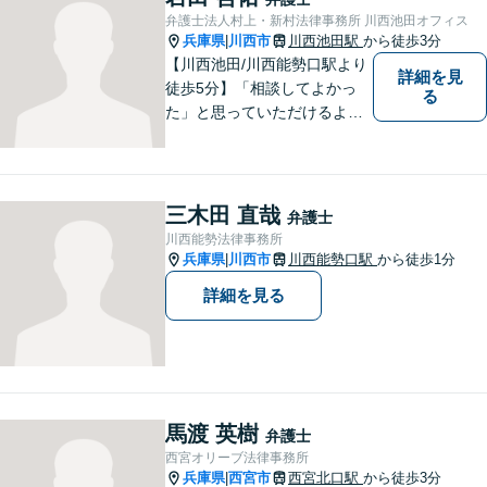
弁護士法人村上・新村法律事務所 川西池田オフィス
兵庫県
川西市
川西池田駅
から徒歩3分
|
【川西池田/川西能勢口駅より
詳細を見
徒歩5分】「相談してよかっ
る
た」と思っていただけるよう
全力を尽くします。「弁護士
に相談してもいいのかな」と
迷われている方は、躊躇する
ことなく私にご相談くださ
三木田 直哉
弁護士
い。
川西能勢法律事務所
兵庫県
川西市
川西能勢口駅
から徒歩1分
|
詳細を見る
馬渡 英樹
弁護士
西宮オリーブ法律事務所
兵庫県
西宮市
西宮北口駅
から徒歩3分
|