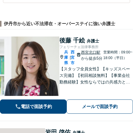
伊丹市から近い不法滞在・オーバーステイに強い弁護士
後藤 千絵
弁護士
フェリーチェ法律事務所
兵
西
西宮北口駅
営業時間：09:00~
庫
宮
|
18:00（平日）
から徒歩5分
県
市
【スタッフ全員女性】【キッズスペー
ス完備】【初回相談無料】【事業会社
勤務経験】女性ならではの共感力とコ
ミュニケーション能力で、時に寄り添
い、時に鋭く交渉を進め、あなたの権
利を守ります。特に離婚や相続など家
電話で面談予約
メールで面談予約
族の事案が得意です。
岩田 啓佑
弁護士