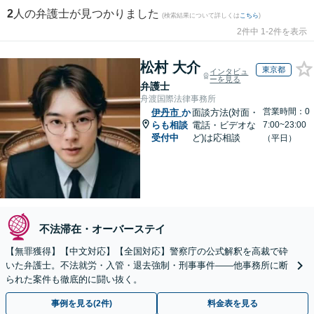
2
人の弁護士が見つかりました
(検索結果について詳しくは
こちら
)
2件中 1-2件を表示
松村 大介
東京都
インタビュ
ーを見る
弁護士
舟渡国際法律事務所
営業時間：0
伊丹市
か
面談方法(対面・
らも相談
電話・ビデオな
7:00~23:00
受付中
ど)は応相談
（平日）
不法滞在・オーバーステイ
【無罪獲得】【中文対応】【全国対応】警察庁の公式解釈を高裁で砕
いた弁護士。不法就労・入管・退去強制・刑事事件——他事務所に断
られた案件も徹底的に闘い抜く。
事例を見る(2件)
料金表を見る