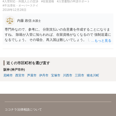
#入管対応・外国人との交渉
#在留資格
#入管書類の申請サポート
#不法滞在・オーバーステイ
2018年12月28日
内藤 政信
弁護士
専門外なので、参考に。 分割支払いの合意書を作成することになりま
すね。 除籍が入管に知られれば、在留資格がなくなるので 強制送還に
なるでしょう。 その場合、再入国は難しいでしょう。 したがって、結
婚ビザに変更を考えているのでしょう。 ビザの変更も、除籍だと難し
いように思いますね。
近くの市区町村を選び直す
阪神 (神戸市外)
尼崎市
西宮市
芦屋市
伊丹市
宝塚市
川西市
三田市
猪名川町
ココナラ法律相談について