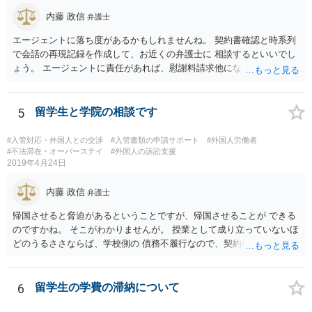
内藤 政信
弁護士
エージェントに落ち度があるかもしれませんね。 契約書確認と時系列
で会話の再現記録を作成して、お近くの弁護士に 相談するといいでし
ょう。 エージェントに責任があれば、慰謝料請求他になるでしょう。
5
留学生と学院の相談です
#入管対応・外国人との交渉
#入管書類の申請サポート
#外国人労働者
#不法滞在・オーバーステイ
#外国人の訴訟支援
2019年4月24日
内藤 政信
弁護士
帰国させると脅迫があるということですが、帰国させることが できる
のですかね。 そこがわかりませんが。 授業として成り立っていないほ
どのうるささならば、学校側の 債務不履行なので、契約解除、あるい
は授業料減額の請求 も可能であろと思いますね。 学校側の出方によっ
て、在留資格に問題が出るといけません から、その点が気になるとこ
ろですね。
6
留学生の学費の滞納について