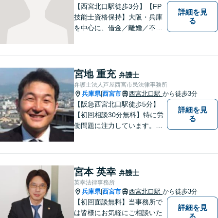
【西宮北口駅徒歩3分】【FP
詳細を見
技能士資格保持】大阪・兵庫
る
を中心に、借金／離婚／不動
産／相続など幅広いお困りご
とを解決する弁護士です。相
談にいらっしゃる全ての方に
丁寧な対応、アドバイスをさ
宮地 重充
弁護士
せていただきます。
弁護士法人芦屋西宮市民法律事務所
兵庫県
西宮市
西宮北口駅
から徒歩3分
|
【阪急西宮北口駅徒歩5分】
詳細を見
【初回相談30分無料】特に労
る
働問題に注力しています。残
業代、労災事故、不当解雇等
の問題でお困りの方はぜひお
気軽にご相談ください。また
民事事件，家事事件，刑事事
宮本 英幸
弁護士
件も幅広く取り扱っておりま
英幸法律事務所
す。
兵庫県
西宮市
西宮北口駅
から徒歩3分
|
【初回面談無料】当事務所で
詳細を見
は皆様にお気軽にご相談いた
る