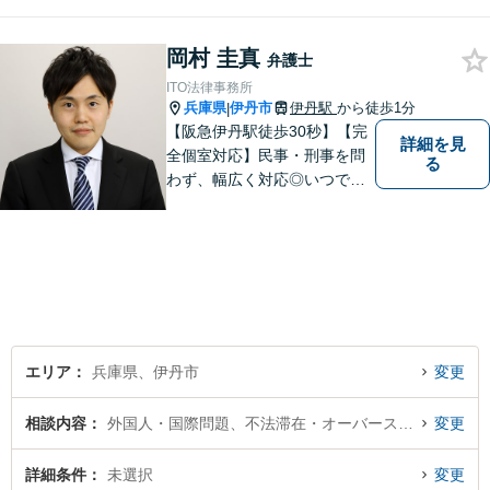
可】
岡村 圭真
弁護士
ITO法律事務所
兵庫県
伊丹市
伊丹駅
から徒歩1分
|
【阪急伊丹駅徒歩30秒】【完
詳細を見
全個室対応】民事・刑事を問
る
わず、幅広く対応◎いつでも
迅速な対応で、「救急救命医
のような弁護士」を目指しま
す。広い視野とユーモアを忘
れず、尽力してまいります。
【メーカー法務経験あり】
エリア
兵庫県、伊丹市
変更
相談内容
外国人・国際問題、不法滞在・オーバーステイ
変更
詳細条件
未選択
変更