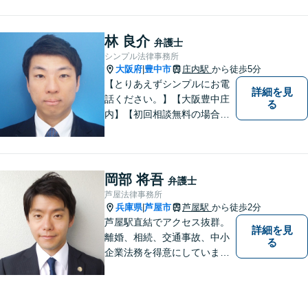
りごとがあれば、お気軽にご
相談ください。【初回３０分
面談無料】
林 良介
弁護士
シンプル法律事務所
大阪府
豊中市
庄内駅
から徒歩5分
|
【とりあえずシンプルにお電
詳細を見
話ください。】【大阪豊中庄
る
内】【初回相談無料の場合あ
り】【夜間土日祝対応】【電
話WEB相談実施】【事務所は
大阪の豊中庄内ですが、電話
やWEB相談もございますので
岡部 将吾
弁護士
お気軽にお問合せください】
芦屋法律事務所
兵庫県
芦屋市
芦屋駅
から徒歩2分
|
芦屋駅直結でアクセス抜群。
詳細を見
離婚、相続、交通事故、中小
る
企業法務を得意にしていま
す。 解決に向けて、全力で対
応致します。 ♯ラポルテ本館
３階♯駐車場有り♯子連れ相談