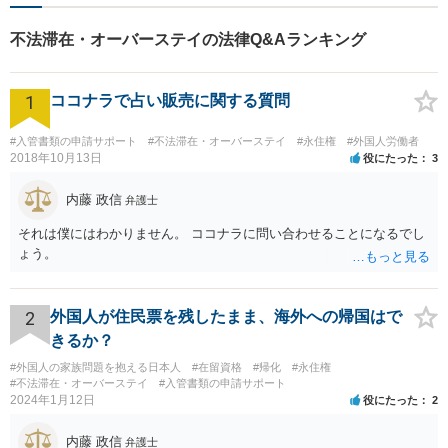
可♯中小企業診断士資格有り
不法滞在・オーバーステイの法律Q&Aランキング
1
ココナラで占い販売に関する質問
#入管書類の申請サポート
#不法滞在・オーバーステイ
#永住権
#外国人労働者
2018年10月13日
役にたった
3
内藤 政信
弁護士
それは僕にはわかりません。 ココナラに問い合わせることになるでし
ょう。
2
外国人が住民票を残したまま、海外への帰国はで
きるか？
#外国人の家族問題を抱える日本人
#在留資格
#帰化
#永住権
#不法滞在・オーバーステイ
#入管書類の申請サポート
2024年1月12日
役にたった
2
内藤 政信
弁護士