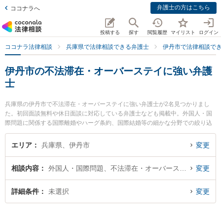
弁護士の方はこちら
ココナラへ
投稿する
探す
閲覧履歴
マイリスト
ログイン
ココナラ法律相談
兵庫県で法律相談できる弁護士
伊丹市で法律相談で
伊丹市の不法滞在・オーバーステイに強い弁護
士
兵庫県の伊丹市で不法滞在・オーバーステイに強い弁護士が2名見つかりまし
た。初回面談無料や休日面談に対応している弁護士なども掲載中。外国人・国
際問題に関係する国際離婚やハーグ条約、国際結婚等の細かな分野での絞り込
み検索もでき便利です。特に高橋法律事務所の高橋 正樹弁護士やITO法律事務
所の岡村 圭真弁護士のプロフィール情報や弁護士費用、強みなどが注目されて
エリア
兵庫県、伊丹市
変更
います。『伊丹市で土日や夜間に発生した不法滞在・オーバーステイのトラブ
ルを今すぐに弁護士に相談したい』『不法滞在・オーバーステイのトラブル解
相談内容
外国人・国際問題、不法滞在・オーバーステイ
変更
決の実績豊富な近くの弁護士を検索したい』『初回相談無料で不法滞在・オー
バーステイを法律相談できる伊丹市内の弁護士に相談予約したい』などでお困
りの相談者さんにおすすめです。
詳細条件
未選択
変更