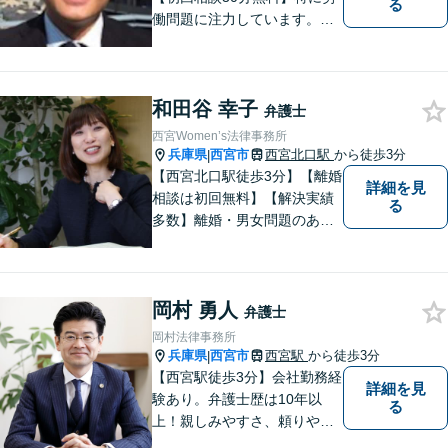
る
働問題に注力しています。残
業代、労災事故、不当解雇等
の問題でお困りの方はぜひお
気軽にご相談ください。また
和田谷 幸子
民事事件，家事事件，刑事事
弁護士
件も幅広く取り扱っておりま
西宮Women’s法律事務所
す。
兵庫県
西宮市
西宮北口駅
から徒歩3分
|
【西宮北口駅徒歩3分】【離婚
詳細を見
相談は初回無料】【解決実績
る
多数】離婚・男女問題のあら
ゆる分野で多くの解決実績あ
り。丁寧できめ細やかな対応
で、満足度の高い解決を目指
岡村 勇人
します。【土日祝日・夜間の
弁護士
ご相談も対応可】【完全個室
岡村法律事務所
／お子様同伴でも大丈夫で
兵庫県
西宮市
西宮駅
から徒歩3分
|
す】
【西宮駅徒歩3分】会社勤務経
詳細を見
験あり。弁護士歴は10年以
る
上！親しみやすさ、頼りやす
さを大切にしています。お困