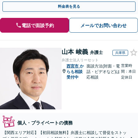
繰り返さない生活再建を目指しましょう。
料金表を見る
電話で面談予約
メールでお問い合わせ
山本 峻義
弁護士
兵庫県
弁護士法人リーセット
営業時
西宮市
か
面談方法(対面・電
らも相談
話・ビデオなど)は
間：本日
受付中
応相談
定休日
個人・プライベートの債務
【関西エリア対応】【初回相談無料】弁護士に相談して督促をストッ