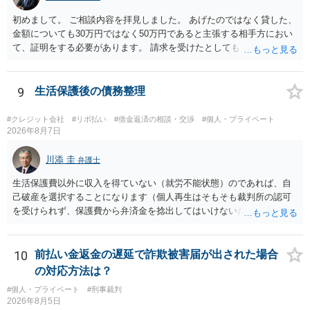
初めまして。 ご相談内容を拝見しました。 あげたのではなく貸した、
金額についても30万円ではなく50万円であると主張する相手方におい
て、証明をする必要があります。 請求を受けたとしても、もらったも
のであることを伝え、貸したというのであれば証拠を出すよう申し入
れることになるでしょう。 請求があるまでは、こちらからアクション
を起こす必要はないかと思います。
9
生活保護後の債務整理
#クレジット会社
#リボ払い
#借金返済の相談・交渉
#個人・プライベート
2026年8月7日
川添 圭
弁護士
生活保護費以外に収入を得ていない（就労不能状態）のであれば、自
己破産を選択することになります（個人再生はそもそも裁判所の認可
を受けられず、保護費から弁済金を捻出してはいけないため任意整理
という選択肢もありません）。法テラスの法律扶助を利用すれば弁護
士費用は法テラスが負担し、裁判所の予納金等も法テラスが援助して
くれるため、弁護士へ自己破産を任せれば解決します。
10
前払い金返金の遅延で詐欺被害届が出された場合
の対応方法は？
#個人・プライベート
#刑事裁判
2026年8月5日