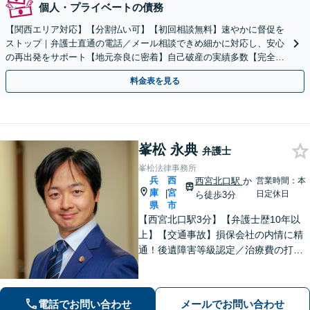
個人・プライベートの債務
【関西エリア対応】【分割払い可】【初回相談無料】速やかに督促を
ストップ｜弁護士直通の電話／メール相談できめ細かに対応し、安心
の再出発をサポート【地元奈良に密着】自己破産の実績多数【完全個
室】
料金表を見る
峯松 永典
弁護士
峯松法律事務所
兵
西
西宮北口駅
か
営業時間：本
庫
宮
|
日定休日
ら徒歩3分
県
市
【西宮北口駅3分】【弁護士歴10年以
上】【交通事故】損保会社の内情に精
通！後遺障害等級認定／治療費の打ち
切りなどご相談ください【離婚・男
女】DV・モラハラ事案に注力！交渉、
調停、裁判などお任せください【初回
電話でお問い合わせ
メールでお問い合わせ