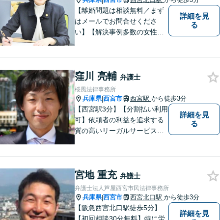
|
【離婚問題は相談無料／まず
詳細を見
はメールでお問合せくださ
る
い】【解決事例多数の女性弁
護士】離婚、相続などの家庭
に関する問題の解決を得意と
する弁護士です。兵庫県内、
窪川 亮輔
神戸・西宮・尼崎・芦屋でお
弁護士
困りの女性はぜひご相談くだ
桜風法律事務所
さい。【完全個室・お子様も
兵庫県
西宮市
西宮駅
から徒歩3分
|
歓迎】
【西宮駅3分】【分割払い利用
詳細を見
可】依頼者の利益を追求する
る
質の高いリーガルサービスを
提供させていただいておりま
す。豊富な経験にに基づい
て、適切な損害賠償の実現に
宮地 重充
励んで参ります。
弁護士
弁護士法人芦屋西宮市民法律事務所
兵庫県
西宮市
西宮北口駅
から徒歩3分
|
【阪急西宮北口駅徒歩5分】
詳細を見
【初回相談30分無料】特に労