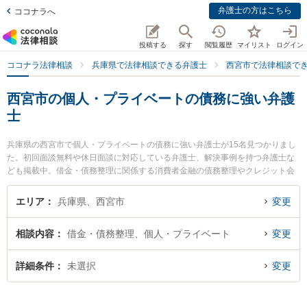
弁護士の方はこちら
ココナラへ
投稿する
探す
閲覧履歴
マイリスト
ログイン
ココナラ法律相談
兵庫県で法律相談できる弁護士
西宮市で法律相談で
西宮市の個人・プライベートの債務に強い弁護
士
兵庫県の西宮市で個人・プライベートの債務に強い弁護士が15名見つかりまし
た。初回面談無料や休日面談に対応している弁護士、解決事例を持つ弁護士な
ども掲載中。借金・債務整理に関係する消費者金融の債務整理やクレジット会
社の債務整理、リボ払いの債務整理等の細かな分野での絞り込み検索もでき便
利です。特に弁護士法人芦屋西宮市民法律事務所の関本 龍志弁護士や峯松法律
エリア
兵庫県、西宮市
変更
事務所の峯松 永典弁護士、フェリーチェ法律事務所の後藤 千絵弁護士のプロフ
ィール情報や弁護士費用、強みなどが注目されています。『西宮市で土日や夜
相談内容
借金・債務整理、個人・プライベート
変更
間に発生した個人・プライベートの債務のトラブルを今すぐに弁護士に相談し
たい』『個人・プライベートの債務のトラブル解決の実績豊富な近くの弁護士
を検索したい』『初回相談無料で個人・プライベートの債務を法律相談できる
詳細条件
未選択
変更
西宮市内の弁護士に相談予約したい』などでお困りの相談者さんにおすすめで
す。