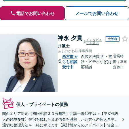
電話でお問い合わせ
メールでお問い合わせ
神永 夕貴
大阪府
インタビュ
ーを見る
弁護士
あまのがわ法律事務所
営業時
西宮市
か
面談方法(対面・電
らも相談
話・ビデオなど)は
間：本日
受付中
応相談
定休日
個人・プライベートの債務
関西エリア対応【初回相談３０分無料】弁護士歴10年以上【申立代理
人の経験多数】住宅を残したまま借金を減額したい方への個人再生、
適切な整理方法を一緒に考えます【家計簿からのアドバイス】借金を