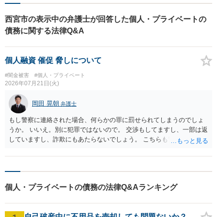
西宮市の表示中の弁護士が回答した個人・プライベートの
債務に関する法律Q&A
個人融資 催促 脅しについて
#闇金被害
#個人・プライベート
2026年07月21日(火)
岡田 晃朝
弁護士
もし警察に連絡された場合、何らかの罪に罰せられてしまうのでしょ
うか。 いいえ。別に犯罪ではないので。 交渉もしてますし、一部は返
していますし、詐欺にもあたらないでしょう。 こちらも警察や弁護士
への相談を視野に入れておいた方がよいでしょうか。 弁護士に依頼し
て、払える範囲で示談書をまとめてもらえば、お互いに安心ではあり
ますが、一定の費用は掛かりますから、それがどうかでしょうね。
個人・プライベートの債務の法律Q&Aランキング
自己破産中に不用品を売却しても問題ないか？