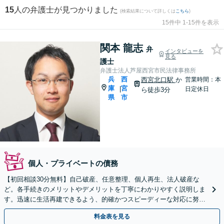
15
人の弁護士が見つかりました
(検索結果について詳しくは
こちら
)
15件中 1-15件を表示
関本 龍志
弁
インタビューを
見る
護士
弁護士法人芦屋西宮市民法律事務所
兵
西
西宮北口駅
か
営業時間：本
庫
宮
|
日定休日
ら徒歩3分
県
市
個人・プライベートの債務
【初回相談30分無料】自己破産、任意整理、個人再生、法人破産な
ど。各手続きのメリットやデメリットを丁寧にわかりやすく説明しま
す。迅速に生活再建できるよう、的確かつスピーディーな対応に努め
ます【西宮北口駅3分】
料金表を見る