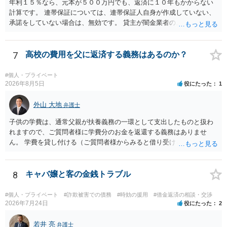
年利１５％なら、元本が５００万円でも、返済に１０年もかからない
計算です。 連帯保証については、連帯保証人自身が作成していない、
承諾をしていない場合は、無効です。 貸主が闇金業者のようなことを
しているという場合以外では、多くの場合、個人間の貸し借りという
ことで、主債務者自身の債務は免れない（支払い義務あり）と思われ
ます。 これまでの借り入れと返済額をまとめて、現在の正確な債務残
7
高校の費用を父に返済する義務はあるのか？
額を計算し、その金額の返済ができなければ、裁判所を利用した債務
整理をされることをおすすめします。
#個人・プライベート
2026年8月5日
役にたった
1
外山 大地
弁護士
子供の学費は、通常父親が扶養義務の一環として支出したものと扱わ
れますので、ご質問者様に学費分のお金を返還する義務はありませ
ん。 学費を貸し付ける（ご質問者様からみると借り受ける）といった
合意がない限りは、法的に返す義務があると主張するのは難しいでし
ょう。
8
キャバ嬢と客の金銭トラブル
#個人・プライベート
#詐欺被害での債務
#時効の援用
#借金返済の相談・交渉
2026年7月24日
役にたった
2
若井 亮
弁護士