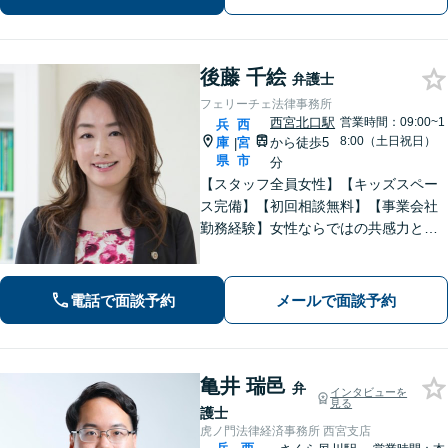
相談無料】
後藤 千絵
弁護士
フェリーチェ法律事務所
西宮北口駅
営業時間：09:00~1
兵
西
8:00（土日祝日）
庫
宮
から徒歩5
|
県
市
分
【スタッフ全員女性】【キッズスペー
ス完備】【初回相談無料】【事業会社
勤務経験】女性ならではの共感力とコ
ミュニケーション能力で、時に寄り添
い、時に鋭く交渉を進め、あなたの権
利を守ります。特に離婚や相続など家
電話で面談予約
メールで面談予約
族の事案が得意です。
亀井 瑞邑
弁
インタビューを
見る
護士
虎ノ門法律経済事務所 西宮支店