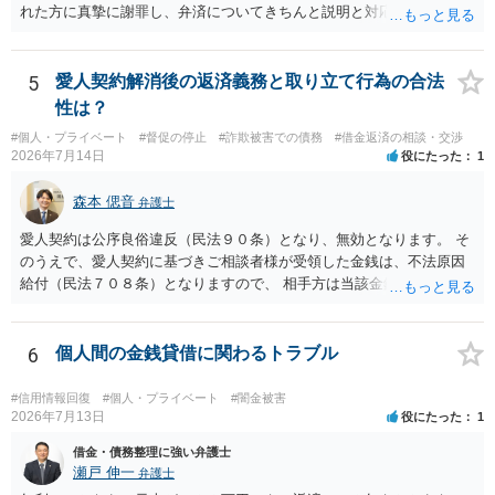
れた方に真摯に謝罪し、弁済についてきちんと説明と対応を行ってい
くことに尽きるかと思います。
5
愛人契約解消後の返済義務と取り立て行為の合法
性は？
#個人・プライベート
#督促の停止
#詐欺被害での債務
#借金返済の相談・交渉
2026年7月14日
役にたった
1
森本 偲音
弁護士
愛人契約は公序良俗違反（民法９０条）となり、無効となります。 そ
のうえで、愛人契約に基づきご相談者様が受領した金銭は、不法原因
給付（民法７０８条）となりますので、 相手方は当該金銭の返還請求
をすることはできません。 以上、ご参考までに。
6
個人間の金銭貸借に関わるトラブル
#信用情報回復
#個人・プライベート
#闇金被害
2026年7月13日
役にたった
1
借金・債務整理に強い弁護士
瀬戸 伸一
弁護士