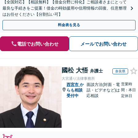
【全国対応】【相談無料】【借金分野に特化】ご相談者さまにとって
最良な手続きをご提案！借金の時効援用や信用情報の回復、任意整理
はお任せください【分割払い可】
料金表を見る
電話でお問い合わせ
メールでお問い合わせ
國松 大悟
弁護士
奈良県
大宮通り法律事務所
営業時
西宮市
か
面談方法(対面・電
らも相談
話・ビデオなど)は
間：本日
受付中
応相談
定休日