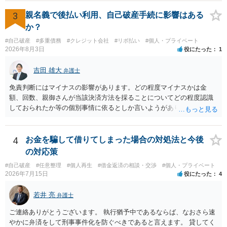
ます。 入籍した場合でも、原則契約者が単独で全ての債務を負うこと
には変わりがありません。 なかなか対応に難しい案件であり、公開の
3
親名義で後払い利用、自己破産手続に影響はある
場でアドバイスを行うのも限界があるように思われますので、資料等
か？
を持参のうえ個別に弁護士に相談されることをお勧めします。
#自己破産
#多重債務
#クレジット会社
#リボ払い
#個人・プライベート
2026年8月3日
役にたった
1
吉田 雄大
弁護士
免責判断にはマイナスの影響があります。どの程度マイナスかは金
額、回数、親御さんが当該決済方法を採ることについてどの程度認識
しておられたか等の個別事情に依るとしか言いようがありません。 と
もあれ、依頼しておられる弁護士さんに直ちに具体的状況をお伝えに
なって相談し、善後策を考えることをお勧めします。
4
お金を騙して借りてしまった場合の対処法と今後
の対応策
#自己破産
#任意整理
#個人再生
#借金返済の相談・交渉
#個人・プライベート
2026年7月15日
役にたった
4
若井 亮
弁護士
ご連絡ありがとうございます。 執行猶予中であるならば、なおさら速
やかに弁済をして刑事事件化を防ぐべきであると言えます。 貸してく