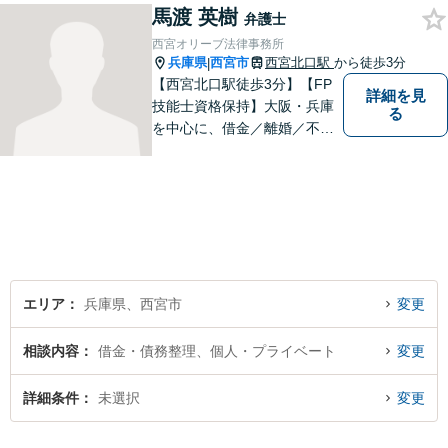
馬渡 英樹
象とした、法律サービスを提
弁護士
供しております。お気軽に、
西宮オリーブ法律事務所
ご相談ください。
兵庫県
西宮市
西宮北口駅
から徒歩3分
|
【西宮北口駅徒歩3分】【FP
詳細を見
技能士資格保持】大阪・兵庫
る
を中心に、借金／離婚／不動
産／相続など幅広いお困りご
とを解決する弁護士です。相
談にいらっしゃる全ての方に
丁寧な対応、アドバイスをさ
せていただきます。
エリア
兵庫県、西宮市
変更
相談内容
借金・債務整理、個人・プライベート
変更
詳細条件
未選択
変更