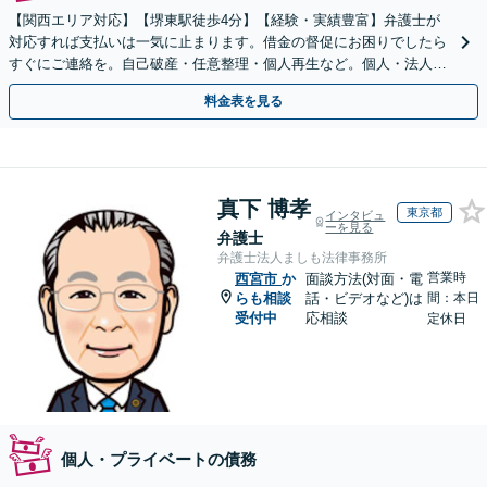
【関西エリア対応】【堺東駅徒歩4分】【経験・実績豊富】弁護士が
対応すれば支払いは一気に止まります。借金の督促にお困りでしたら
すぐにご連絡を。自己破産・任意整理・個人再生など。個人・法人対
応可能。【夜間・休日対応可能】
料金表を見る
真下 博孝
東京都
インタビュ
ーを見る
弁護士
弁護士法人ましも法律事務所
営業時
西宮市
か
面談方法(対面・電
らも相談
話・ビデオなど)は
間：本日
受付中
応相談
定休日
個人・プライベートの債務