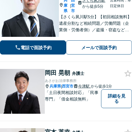
兵
西
さくら夙川駅
営業時間：本
庫
宮
|
日定休日
から徒歩5分
県
市
【さくら夙川駅5分】【初回相談無料】
遺産分割など相続問題／労働問題（企
業側・労働者側）／盗撮・窃盗など刑
事事件ほか、トラブルやお困りごとは
お任せください。粘り強く的確な交渉
電話で面談予約
メールで面談予約
力と速やかな行動力を活かし、依頼者
さまに有利な解決を目指します
岡田 晃朝
弁護士
あさがお法律事務所
兵庫県
西宮市
今津駅
から徒歩1分
|
「土日夜間相談対応」「民事
詳細を見
専門」「借金相談無料」
る