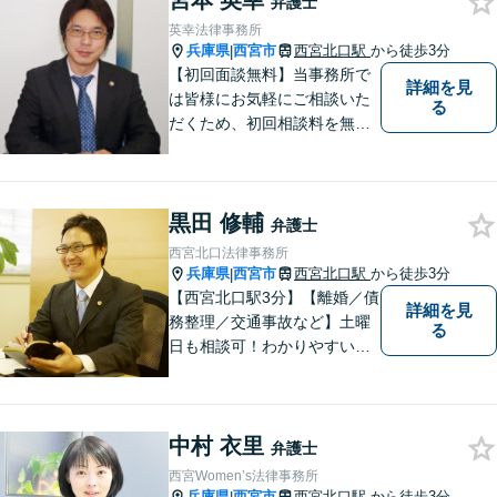
宮本 英幸
弁護士
英幸法律事務所
兵庫県
西宮市
西宮北口駅
から徒歩3分
|
【初回面談無料】当事務所で
詳細を見
は皆様にお気軽にご相談いた
る
だくため、初回相談料を無料
にしています。【西宮北口駅
徒歩３分】交通事故／相続問
題／労働問題／企業法務／男
黒田 修輔
女問題／建築問題など、貴方
弁護士
にとって最善の解決に向けて
西宮北口法律事務所
尽力します。【当日／夜間対
兵庫県
西宮市
西宮北口駅
から徒歩3分
|
応可】
【西宮北口駅3分】【離婚／債
詳細を見
務整理／交通事故など】土曜
る
日も相談可！わかりやすい料
金体系、話しやすい弁護士を
目指しています。【交通事
故・借金は無料相談◎】
中村 衣里
弁護士
西宮Women’s法律事務所
兵庫県
西宮市
西宮北口駅
から徒歩3分