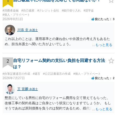
1
#消費者金融
#自己破産
#クレジット会社
#銀行借り入れ
#奨学金
#個人・プライベート
2026年8月1日
役にたった
3
川添 圭
弁護士
これ以上のことは、運用基準との兼ね合いや弁護士の考え方もあるた
め、担当弁護士へ聞いた方がよいでしょう。
2
自宅リフォーム契約の支払い負担を回避する方法
は？
#自筆証書遺言の作成
#遺言
#公正証書遺言の作成
#個人・プライベート
2026年7月27日
役にたった
2
王 宣麟
弁護士
懇意にしている男性に自宅のリフォーム費用を立て替えてもらった、
改修工事の契約名義はご自身という状況になりますでしょうか。 もし
そうであれば原則債務を負うのは契約であるため、残代金を捻出して
もらうよう約束した男性に支払いをお願いするしかないように思われ