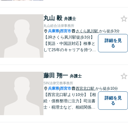
りごとがあれば、お気軽にご
相談ください。【初回３０分
丸山 毅
面談無料】
弁護士
丸山総合法律事務所
兵庫県
西宮市
さくら夙川駅
から徒歩3分
|
【JRさくら夙川駅徒歩3分】
詳細を見
【英語・中国語対応】検事と
る
して25年のキャリアを持つ弁
護士。刑事・民事ともに対応
可能！阪神間を中心に、お困
りの方を解決へと導いてまい
藤田 翔一
ります。まずはご相談へお越
弁護士
しください【完全個室対応】
SIN法律労務事務所
兵庫県
西宮市
西宮北口駅
から徒歩10分
|
【西宮北口駅より10分】【相
詳細を見
続・債務整理に注力】司法書
る
士・税理士など、相続関係に
強い他の専門家とも連携した
サポートが可能です。また、
高齢者施設・介護事業者を対