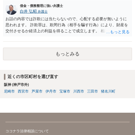
借金・債務整理に強い弁護士
白井 弘昭
弁護士
お話の内容では詐欺には当たらないので、心配する必要が無いように
思われます。 詐欺罪は、欺罔行為（相手を騙す行為）により、財産を
交付させるか経済上の利益を得ることで成立します。 相談者さんは、
お金が返金できないというだけで、何ら相手を騙していません。 です
ので、詐欺罪の実行行為性が無く罪に問うことはできません。 おそら
く、相手が真実を話せば警察も取り合わないと思いますが、虚偽の内
もっとみる
容を述べた場合は、捜査はあるかもしれません。 ただし、捜査におい
て、真実を説明すれば、「ちゃんと返しなさいよ」程度の注意で済む
ことだと思われます。 また、返せるお金が無いのであれば、返せない
のは致し方ありません。真摯に分割して支払うことを相手に告げてい
近くの市区町村を選び直す
くのみでしょう。 以上、ご参考まで。
阪神 (神戸市外)
尼崎市
西宮市
芦屋市
伊丹市
宝塚市
川西市
三田市
猪名川町
ココナラ法律相談について