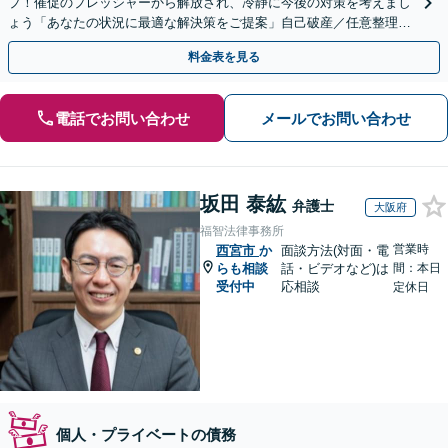
プ！催促のプレッシャーから解放され、冷静に今後の対策を考えまし
ょう「あなたの状況に最適な解決策をご提案」自己破産／任意整理／
個人再生／時効の援用／過払い金請求【休日・夜間相談可】
料金表を見る
電話でお問い合わせ
メールでお問い合わせ
坂田 泰紘
弁護士
大阪府
福智法律事務所
営業時
西宮市
か
面談方法(対面・電
らも相談
話・ビデオなど)は
間：本日
受付中
応相談
定休日
個人・プライベートの債務