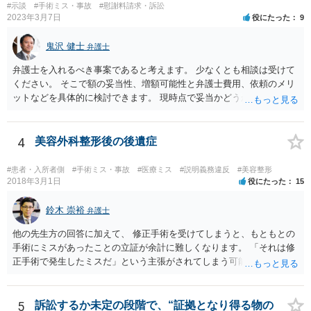
#示談
#手術ミス・事故
#慰謝料請求・訴訟
因果関係」です。 手術のミスと関係のないことまでは責任追及ができ
2023年3月7日
役にたった
9
ないということです。 手術のミスの結果，手術前と比べて見た目が著
しく悪くなってしまったとか， 手術のミスの結果，入院期間が延びて
鬼沢 健士
弁護士
しまったとかいう事情があれば， 追加請求が可能な余地があります。
ただし，手術代の返金に応じた際に「これ以上金銭の請求はしませ
弁護士を入れるべき事案であると考えます。 少なくとも相談は受けて
ん」という趣旨の合意をしてしまっていると， 上記の請求は，基本的
ください。 そこで額の妥当性、増額可能性と弁護士費用、依頼のメリ
には困難となります。
ットなどを具体的に検討できます。 現時点で妥当かどうかを即断する
ことを避けた方がいいです。
4
美容外科整形後の後遺症
#患者・入所者側
#手術ミス・事故
#医療ミス
#説明義務違反
#美容整形
2018年3月1日
役にたった
15
鈴木 崇裕
弁護士
他の先生方の回答に加えて、 修正手術を受けてしまうと、もともとの
手術にミスがあったことの立証が余計に難しくなります。 「それは修
正手術で発生したミスだ」という主張がされてしまう可能性があるか
らです。 心身の苦痛はあるでしょうけれども、損害賠償請求などをご
検討なさっているのであれば、修正手術を受けるまえに弁護士に相談
して対応を決めることを強くお勧めいたします。
5
訴訟するか未定の段階で、“証拠となり得る物の