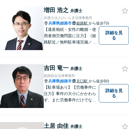
増田 浩之
弁護士
弁護士法人ひいらぎ法律事務所
兵庫県
姫路市
姫路駅
から徒歩7分
|
【遺産相続・女性の離婚・使
詳細を見
用者側労働問題に注力】《姫
る
路駅近／無料駐車場完備／最
短即日相談》兵庫・姫路で累
計4000件超の相談実績／調停
委員在籍／無料相談を実施中
吉田 竜一
弁護士
姫路総合法律事務所
兵庫県
姫路市
京口駅
から徒歩9分
|
【駐車場あり】【労働事件に
詳細を見
注力】事件の大小にかかわら
る
ず、また労働事件だけでなく
全ての事件について、引き受
けた事件は依頼者の目線で依
頼者とともに頑張っていきた
土居 由佳
いと考えています。 お気軽に
弁護士