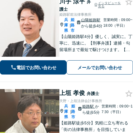
川手 涼平
弁
インタビューを
見る
護士
姫路駅前法律事務所
兵
姫
山陽姫路駅
営業時間：09:00~
庫
路
|
18:00（平日）
から徒歩4分
県
市
【山陽姫路駅4分】優しく、誠実に。丁
寧に、迅速に。【刑事弁護】逮捕・勾
留場所まで最短で駆けつけます。【債
務整理】どんな事情があってもあなた
の生活再建をサポートします。【交通
電話でお問い合わせ
メールでお問い合わせ
事故】「こんな相談でも大丈夫だろう
か」と躊躇されている方もご相談くだ
さい。
上垣 孝俊
弁護士
天野・上垣法律会計事務所
兵
姫
姫路駅
か
営業時間：09:00~1
庫
路
|
7:30（平日）
ら徒歩5分
県
市
【姫路駅徒歩5分】気軽に立ち寄れる
「街の法律事務所」を目指していま