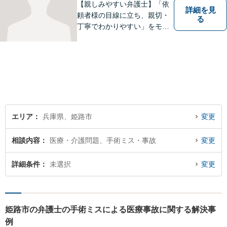
【親しみやすい弁護士】「依
詳細を見
頼者様の目線に立ち、親切・
る
丁寧でわかりやすい」をモッ
トーにご相談しやすい雰囲気
作りを心がけております。借
金問題や離婚問題など自分で
はどうにもならないと思える
事でも、弁護士に相談するこ
とでスムーズな解決に繋がる
ことがあります。
エリア
兵庫県、姫路市
変更
相談内容
医療・介護問題、手術ミス・事故
変更
詳細条件
未選択
変更
姫路市の弁護士の手術ミスによる医療事故に関する解決事
例