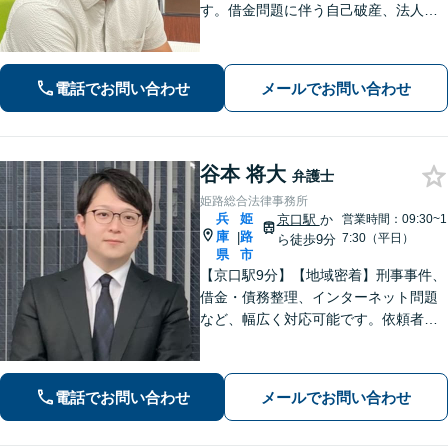
す。借金問題に伴う自己破産、法人破
産/離婚調停や親権、不貞の慰謝料請求
などの実績多数！困っている人の声に
しっかり耳を傾けサポートいたしま
電話でお問い合わせ
メールでお問い合わせ
す。【初回相談無料】【個室対応】
谷本 将大
弁護士
姫路総合法律事務所
兵
姫
京口駅
か
営業時間：09:30~1
庫
路
|
7:30（平日）
ら徒歩9分
県
市
【京口駅9分】【地域密着】刑事事件、
借金・債務整理、インターネット問題
など、幅広く対応可能です。依頼者さ
まが抱える苦悩や苦しみにできる限り
寄り添い、丁寧かつ親身に対応いたし
ます。また、問題となっている背景事
電話でお問い合わせ
メールでお問い合わせ
情にも気を配り、根本的な解決を目指
します。