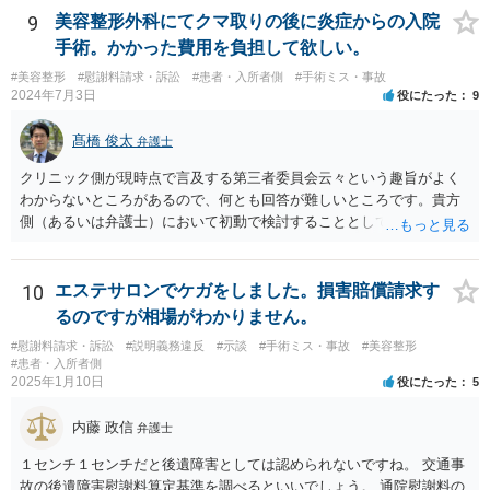
9
美容整形外科にてクマ取りの後に炎症からの入院
手術。かかった費用を負担して欲しい。
#美容整形
#慰謝料請求・訴訟
#患者・入所者側
#手術ミス・事故
2024年7月3日
役にたった
9
髙橋 俊太
弁護士
クリニック側が現時点で言及する第三者委員会云々という趣旨がよく
わからないところがあるので、何とも回答が難しいところです。貴方
側（あるいは弁護士）において初動で検討することとしては、クリニ
ックから診療記録の入手をすること、緊急入院先の診断内容の確認や
医師意見聴取などが考えられるかと思います。それらを踏まえてクリ
ニック側の過失を肯定できそうであれば、クリニックに対して具体的
10
エステサロンでケガをしました。損害賠償請求す
に損害賠償請求をしていくことになります。
るのですが相場がわかりません。
#慰謝料請求・訴訟
#説明義務違反
#示談
#手術ミス・事故
#美容整形
#患者・入所者側
2025年1月10日
役にたった
5
内藤 政信
弁護士
１センチ１センチだと後遺障害としては認められないですね。 交通事
故の後遺障害慰謝料算定基準を調べるといいでしょう。 通院慰謝料の