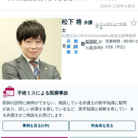
10件中 1-10件を表示
松下 将
弁護
インタビューを見
る
士
弁護士法人ALG＆Associates 姫路法律事務所
兵
姫
姫路駅
か
営業時間：00:00~2
庫
路
|
3:59（平日）
ら徒歩9分
県
市
手術ミスによる医療事故
医師の説明に納得ができない、相談している弁護士の医学知識に疑問
があり、詳しい弁護士を探しているなど、医学知識と経験を有してい
る弁護士がご相談をお受けします。
事例を見る(1件)
料金表を見る