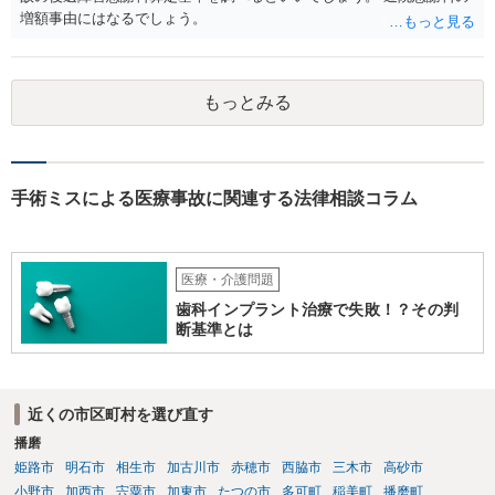
増額事由にはなるでしょう。
もっとみる
手術ミスによる医療事故に関連する法律相談コラム
医療・介護問題
歯科インプラント治療で失敗！？その判
断基準とは
近くの市区町村を選び直す
播磨
姫路市
明石市
相生市
加古川市
赤穂市
西脇市
三木市
高砂市
小野市
加西市
宍粟市
加東市
たつの市
多可町
稲美町
播磨町