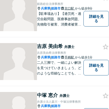
ご相談ください。
姫路総合法律事務所
兵庫県
姫路市
京口駅
から徒歩9分
|
【駐車場あり】【過労死・過
詳細を見
労自殺問題、医療事故問題、
る
先物取引被害、消費者被害、
サラ金・クレジット被害】被
害に遭われた方の立場で問題
の解決を図ると共に、よりよ
吉原 美由希
い社会になるためのお力にな
弁護士
ることができればと考えてい
吉原美由希法律事務所
ます。 お気軽にご相談くださ
兵庫県
姫路市
手柄駅
から徒歩1分
|
い。
二人三脚で、一緒によい解決
詳細を見
を見つけていきましょう。ど
る
のような些細なことでも、ま
ずはご相談ください。
中塚 恵介
弁護士
弁護士法人森川・中塚法律事務所
兵庫県
姫路市
|