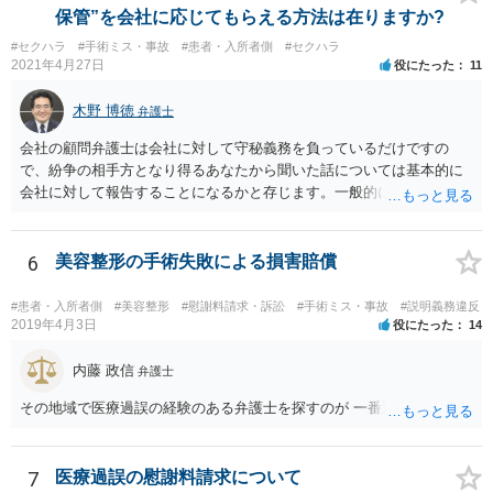
保管”を会社に応じてもらえる方法は在りますか?
#セクハラ
#手術ミス・事故
#患者・入所者側
#セクハラ
2021年4月27日
役にたった
11
木野 博徳
弁護士
会社の顧問弁護士は会社に対して守秘義務を負っているだけですの
で、紛争の相手方となり得るあなたから聞いた話については基本的に
会社に対して報告することになるかと存じます。一般的に弁護士かぎ
りの話にしてほしいという相手方の要望を受け容れることは状況によ
ってはあるかもしれませんが、相手方に誤解を与える可能性があり、
利益相反の問題が生じうるのでそういった要請は拒絶する場合が大半
6
美容整形の手術失敗による損害賠償
でしょうし、とりわけ今回の状況において弁護士かぎりの話にしてほ
しいという要望を受け容れる弁護士はほとんどいないと思います。 会
#患者・入所者側
#美容整形
#慰謝料請求・訴訟
#手術ミス・事故
#説明義務違反
社内の部署に相談した場合についても通常は会社内で情報共有が図ら
2019年4月3日
役にたった
14
れるでしょうから、結局のところ、関係資料等をまとめて一度弁護士
に相談した上で、事案の見通し等を示してもらい、訴訟するかどうか
内藤 政信
弁護士
を早急に決断された方が良いかと存じます。訴訟提起を選択される場
その地域で医療過誤の経験のある弁護士を探すのが 一番近道だね。
合は、通常、会社が隠蔽のため過去の記録を廃棄すること等を防ぐた
め、弁護士と相談の上、訴え提起前の証拠保全の要否等を検討するこ
とになります。 いずれにせよ、あなたの動きを悟られた場合、少なく
7
医療過誤の慰謝料請求について
とも一般論としては会社が隠蔽工作を行う可能性があるため、慎重な