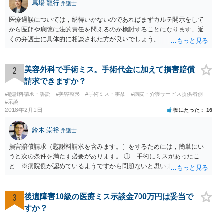
馬場 龍行
弁護士
ろ、病院側は過失については争うことなく、後遺障害の程度が中心の論点と
なり、金銭面での協議になり、解決金として2000万円で解決することになり
医療過誤については，納得いかないのであればまずカルテ開示をして
ました。 【弁護士からのコメント】 本件は、相談者の話によれば、相談者
から医師や病院に法的責任を問えるのか検討することになります。近
に対し、合併症によるものであり責任はないとの説明をしていたとのことで
くの弁護士に具体的に相談された方が良いでしょう。
したので、病院側は過失・責任を否認し、全面対決になることも覚悟してい
ました。 医学的論争になった場合は、調査や鑑定など労力もさることなが
ら、相談者に金銭的負担もかかり、さらに解決まで時間を要することが一般
的です。 本件は、協力医による聞き取りで、明確に医療過誤があると確信で
2
美容外科で手術ミス。手術代金に加えて損害賠償
きたことや、それに基づき医学文献などの調査が十分にできたため、相手方
請求できますか？
に対し交渉をする前提として、相手方が損害賠償を支払わなければならない
と覚悟するに足りる、具体的・説得的な内容証明郵便を作成し請求できたこ
#慰謝料請求・訴訟
#美容整形
#手術ミス・事故
#病院・介護サービス提供者側
とにより、相手方病院とは過失について争うことなく協議ができました。 交
#示談
渉により、最終的には2000万円の賠償金を支払う旨の内容で合意に至りまし
2018年2月1日
役にたった
16
たが、交渉で2000万円の損害賠償を獲得できたのは、高額の部類に入ると思
います。 それよりもなお、訴訟を行うことなく交渉により上記賠償金を獲得
鈴木 崇裕
弁護士
できたことは、相談者にとって、早期解決により金銭的・精神的な負担が軽
減できたことが大きいと思います。 また、本件は、早期に協力医が医療過誤
損害賠償請求（慰謝料請求を含みます。）をするためには，簡単にい
であることを明確にしていただいたことからも、協力医に力を借り、調査を
うと次の条件を満たす必要があります。 ① 手術にミスがあったこ
することの重要性を再確認できた事案だと思います。
と ※病院側が認めているようですから問題ないと思います。 ② 手
術のミスの「せいで」仕事を休まなければならなくなったこと ③ 手
術のミスの「せいで」マスクが外せなくなったこと ④ 仕事を休まな
ければならなくなった「せいで」休業損害が発生したこと ⑤ マスク
3
後遺障害10級の医療ミス示談金700万円は妥当で
を外せなくなった「せいで」経済的に評価できる精神的な損害が発生
すか？
したこと 「せいで」と強調した点が，内藤先生のご指摘なさる「相当