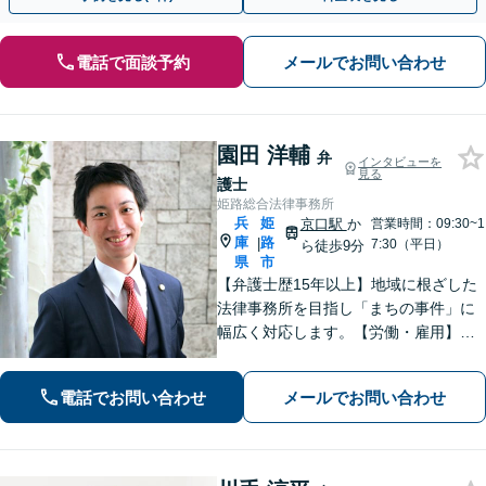
電話で面談予約
メールでお問い合わせ
園田 洋輔
弁
インタビューを
見る
護士
姫路総合法律事務所
兵
姫
京口駅
か
営業時間：09:30~1
庫
路
|
7:30（平日）
ら徒歩9分
県
市
【弁護士歴15年以上】地域に根ざした
法律事務所を目指し「まちの事件」に
幅広く対応します。【労働・雇用】残
業代の未払い、不当解雇に悩んでいま
せんか？正しい知識で正当な権利を主
電話でお問い合わせ
メールでお問い合わせ
張します。【相続・遺言】遺言書作成
のサポートはお任せください。