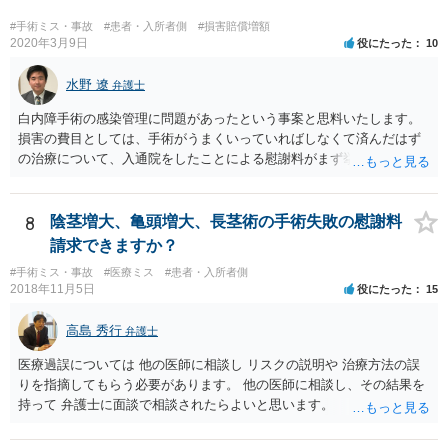
対応が必要になってくるかと存じます。
#手術ミス・事故
#患者・入所者側
#損害賠償増額
2020年3月9日
役にたった
10
水野 遼
弁護士
白内障手術の感染管理に問題があったという事案と思料いたします。
損害の費目としては、手術がうまくいっていればしなくて済んだはず
の治療について、入通院をしたことによる慰謝料がまず挙げられ、こ
れは入通院の期間に応じて決まります。 また、視力低下などの後遺症
が残った場合には、後遺症についての慰謝料や、逸失利益なども請求
の対象になってきます。 あくまでケースバイケースなので、今回の事
8
陰茎増大、亀頭増大、長茎術の手術失敗の慰謝料
案に必ずしも当てはまるものとは言い切れませんが、過去の裁判例を
請求できますか？
見ると、白内障の手術に失敗して片目の視力がほぼ失われたような事
#手術ミス・事故
#医療ミス
#患者・入所者側
案の場合、800万円程度の慰謝料が認められた事案もあります。 医療
2018年11月5日
役にたった
15
事故の場合、相手が保険を使った対応になることが多いため、交渉を
円滑に進めるためには早期に弁護士委任された方がよいのではないか
高島 秀行
弁護士
と思います。
医療過誤については 他の医師に相談し リスクの説明や 治療方法の誤
りを指摘してもらう必要があります。 他の医師に相談し、その結果を
持って 弁護士に面談で相談されたらよいと思います。