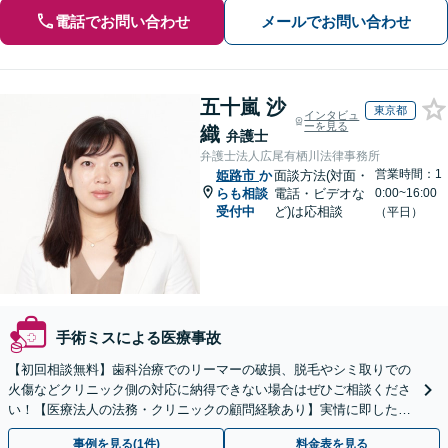
電話でお問い合わせ
メールでお問い合わせ
五十嵐 沙
東京都
インタビュ
ーを見る
織
弁護士
弁護士法人広尾有栖川法律事務所
営業時間：1
姫路市
か
面談方法(対面・
らも相談
電話・ビデオな
0:00~16:00
受付中
ど)は応相談
（平日）
手術ミスによる医療事故
【初回相談無料】歯科治療でのリーマーの破損、脱毛やシミ取りでの
火傷などクリニック側の対応に納得できない場合はぜひご相談くださ
い！【医療法人の法務・クリニックの顧問経験あり】実情に即したア
ドバイスで、納得のできるトラブルの解決を目指します。
事例を見る(1件)
料金表を見る