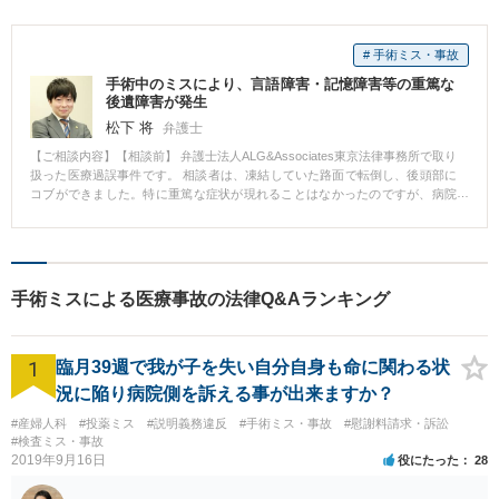
# 手術ミス・事故
手術中のミスにより、言語障害・記憶障害等の重篤な
後遺障害が発生
松下 将
弁護士
【ご相談内容】【相談前】 弁護士法人ALG&Associates東京法律事務所で取り
扱った医療過誤事件です。 相談者は、凍結していた路面で転倒し、後頭部に
コブができました。特に重篤な症状が現れることはなかったのですが、病院
先でCT検査を行ったところ、急性硬膜下血腫、脳挫傷等の疑いがある旨診断
され、経過観察のため入院することになりました。 入院後、頭部の血腫は縮
小してきたため、退院することになりましたが、受傷後2か月経っても、血腫
が消失せず、医師から慢性硬膜下血腫と診断され、穿頭血腫ドレナージ術を
受けることになりました。 しかし、同手術後、相談者に言語障害・記憶障害
手術ミスによる医療事故の法律Q&Aランキング
等の重篤な後遺障害が発生してしまいました。医師は、相談者の後遺障害に
ついて、合併症によるものであるから責任を負わない旨主張し、損害賠償等
について協議できずにいたため、当事務所にご依頼いただくことになりまし
1
た。 【相談後】 本件は、慢性硬膜下血腫であり、本件では、穿頭血腫ドレナ
臨月39週で我が子を失い自分自身も命に関わる状
ージ術が実施されました。 この手術は、頭蓋骨に約1センチメートルの穴をあ
況に陥り病院側を訴える事が出来ますか？
け、その穴に、チューブを差し込み血腫を吸引するといった手術です。 手術
の難易度としてもそれほど難しいものではなく、研修医レベルでも実施可能
#産婦人科
#投薬ミス
#説明義務違反
#手術ミス・事故
#慰謝料請求・訴訟
なものとされています。 相談者に発生した後遺障害は、チューブを挿入し処
#検査ミス・事故
2019年9月16日
置をしている際、硬膜の下にあるくも膜や軟膜を貫通し、脳を傷つけてしま
役にたった
28
ったとしか考えられず、協力医の意見も、手術中にミスがあったとしか考え
られないとのことでした。 協力医の意見を踏まえ、病院側と交渉したとこ