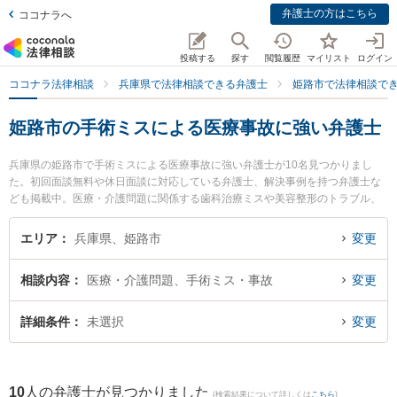
弁護士の方はこちら
ココナラへ
投稿する
探す
閲覧履歴
マイリスト
ログイン
ココナラ法律相談
兵庫県で法律相談できる弁護士
姫路市で法律相談で
姫路市の手術ミスによる医療事故に強い弁護士
兵庫県の姫路市で手術ミスによる医療事故に強い弁護士が10名見つかりまし
た。初回面談無料や休日面談に対応している弁護士、解決事例を持つ弁護士な
ども掲載中。医療・介護問題に関係する歯科治療ミスや美容整形のトラブル、
産婦人科の訴訟等の細かな分野での絞り込み検索もでき便利です。特に弁護士
法人ALG＆Associates 姫路法律事務所の松下 将弁護士や姫路総合法律事務所の
エリア
兵庫県、姫路市
変更
園田 洋輔弁護士、姫路駅前法律事務所の川手 涼平弁護士のプロフィール情報や
弁護士費用、強みなどが注目されています。『姫路市で土日や夜間に発生した
相談内容
医療・介護問題、手術ミス・事故
変更
手術ミスによる医療事故のトラブルを今すぐに弁護士に相談したい』『手術ミ
スによる医療事故のトラブル解決の実績豊富な近くの弁護士を検索したい』
『初回相談無料で手術ミスによる医療事故を法律相談できる姫路市内の弁護士
詳細条件
未選択
変更
に相談予約したい』などでお困りの相談者さんにおすすめです。
10
人の弁護士が見つかりました
(検索結果について詳しくは
こちら
)