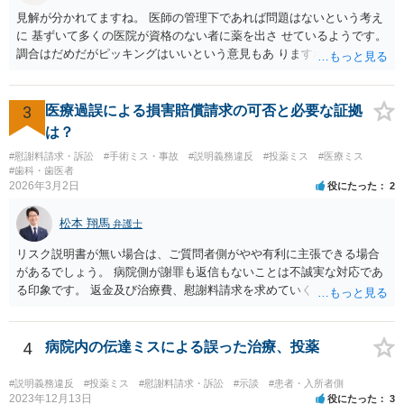
見解が分かれてますね。 医師の管理下であれば問題はないという考え
に 基ずいて多くの医院が資格のない者に薬を出さ せているようです。
調合はだめだがピッキングはいいという意見もあ りますね。 また患者
の負担軽減のために、薬剤師なく院内 処方を積極的に進めてる医者も
いますね。 院外とではかなり金額が低くなるようです。 したがって、
違法とは断じきれないですね。 あなたが罪になることは、まったくあ
3
医療過誤による損害賠償請求の可否と必要な証拠
りません。 やめるなら、２週間ルールにのっとってやめたほう がいい
は？
でしょう。
#慰謝料請求・訴訟
#手術ミス・事故
#説明義務違反
#投薬ミス
#医療ミス
#歯科・歯医者
2026年3月2日
役にたった
2
松本 翔馬
弁護士
リスク説明書が無い場合は、ご質問者側がやや有利に主張できる場合
があるでしょう。 病院側が謝罪も返信もないことは不誠実な対応であ
る印象です。 返金及び治療費、慰謝料請求を求めていくことになるか
と思います。 ご自身で内容証明を出すこともあり得ますが、弁護士が
代理人として病院側との交渉窓口となることも方法の一つです。 ご自
身で内容証明を出される場合、書面にご質問者の不利になる事情を記
4
病院内の伝達ミスによる誤った治療、投薬
載した場合はそれ以降の交渉ハードルが上がってしまうため慎重に検
討されるとよいでしょう。
#説明義務違反
#投薬ミス
#慰謝料請求・訴訟
#示談
#患者・入所者側
2023年12月13日
役にたった
3