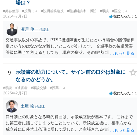
場は？
#美容整形
#投薬ミス
#説明義務違反
#慰謝料請求・訴訟
#示談
#医療ミス
2026年7月7日
役にたった
1
瀬戸 伸一
弁護士
交通事故以外の事故で、PTSD後遺障害が生じたという場合の賠償額算
定というのはなかなか難しいところがあります。 交通事故の後遺障害
等級に準じて考えるとしても、現在の症状、その症状に関する医療記
録、質問者様の事故前の年収額等の記録がないとなかなか判断でき
ず、あっても、一定の検討をしないと算定は難しいと思いますので、
一般的には無料相談で確度の高い回答は得られないと思われます。 現
9
示談書の効力について。サイン前の口外は対象に
在の提案額で不満という場合、一般的には弁護士に依頼をして訴訟と
なるのかどうか。
いう手続きをとったほうが、時間と手間はかかりますが、賠償額は多
#示談
#被害者
#示談交渉
#投薬ミス
くなる傾向にありますので、お近くの弁護士に依頼をするとよいと思
2025年2月7日
役にたった
1
われます。
土屋 峻
弁護士
口外禁止の対象となる時的範囲は、示談成立後が基本です。 これまで
に第三者に話してしまったことについて、示談成立後に、相手方から
成立後に口外禁止条項に反して話した、と主張される抽象的な可能性
はありますが、立証困難でしょう。