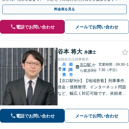
手続きの負担を減らし、権利を守ります。
料金表を見る
電話でお問い合わせ
メールでお問い合わせ
谷本 将大
弁護士
姫路総合法律事務所
兵
姫
京口駅
か
営業時間：09:30~1
庫
路
|
7:30（平日）
ら徒歩9分
県
市
【京口駅9分】【地域密着】刑事事件、
借金・債務整理、インターネット問題
など、幅広く対応可能です。依頼者さ
まが抱える苦悩や苦しみにできる限り
寄り添い、丁寧かつ親身に対応いたし
ます。また、問題となっている背景事
電話でお問い合わせ
メールでお問い合わせ
情にも気を配り、根本的な解決を目指
します。