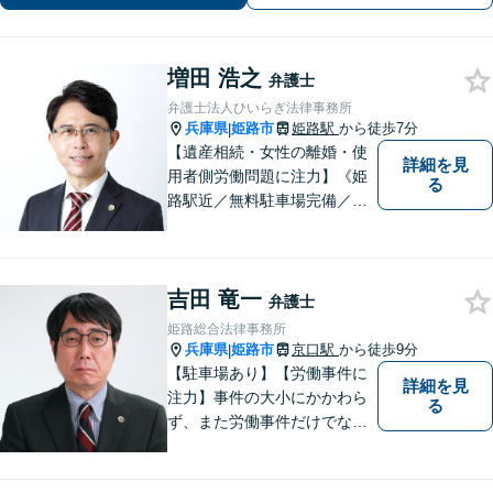
増田 浩之
弁護士
弁護士法人ひいらぎ法律事務所
兵庫県
姫路市
姫路駅
から徒歩7分
|
【遺産相続・女性の離婚・使
詳細を見
用者側労働問題に注力】《姫
る
路駅近／無料駐車場完備／最
短即日相談》兵庫・姫路で累
計4000件超の相談実績／調停
委員在籍／無料相談を実施中
吉田 竜一
弁護士
姫路総合法律事務所
兵庫県
姫路市
京口駅
から徒歩9分
|
【駐車場あり】【労働事件に
詳細を見
注力】事件の大小にかかわら
る
ず、また労働事件だけでなく
全ての事件について、引き受
けた事件は依頼者の目線で依