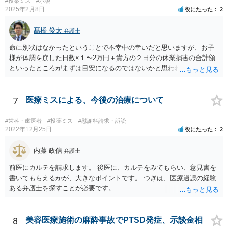
#投薬ミス
#示談
2025年2月8日
役にたった
2
髙橋 俊太
弁護士
命に別状はなかったということで不幸中の幸いだと思いますが、お子
様が体調を崩した日数×１〜2万円＋貴方の２日分の休業損害の合計額
といったところがまずは目安になるのではないかと思われます。
7
医療ミスによる、今後の治療について
#歯科・歯医者
#投薬ミス
#慰謝料請求・訴訟
2022年12月25日
役にたった
2
内藤 政信
弁護士
前医にカルテを請求します。 後医に、カルテをみてもらい、意見書を
書いてもらえるかが、大きなポイントです。 つぎは、医療過誤の経験
ある弁護士を探すことが必要です。
8
美容医療施術の麻酔事故でPTSD発症、示談金相