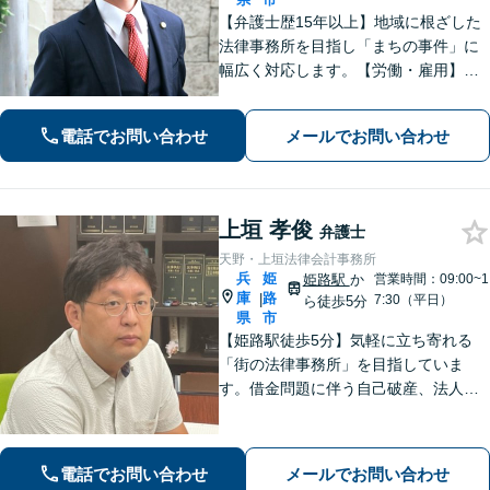
【弁護士歴15年以上】地域に根ざした
法律事務所を目指し「まちの事件」に
幅広く対応します。【労働・雇用】残
業代の未払い、不当解雇に悩んでいま
せんか？正しい知識で正当な権利を主
電話でお問い合わせ
メールでお問い合わせ
張します。【相続・遺言】遺言書作成
のサポートはお任せください。
上垣 孝俊
弁護士
天野・上垣法律会計事務所
兵
姫
姫路駅
か
営業時間：09:00~1
庫
路
|
7:30（平日）
ら徒歩5分
県
市
【姫路駅徒歩5分】気軽に立ち寄れる
「街の法律事務所」を目指していま
す。借金問題に伴う自己破産、法人破
産/離婚調停や親権、不貞の慰謝料請求
などの実績多数！困っている人の声に
しっかり耳を傾けサポートいたしま
電話でお問い合わせ
メールでお問い合わせ
す。【初回相談無料】【個室対応】