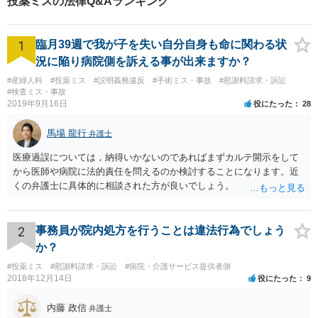
投薬ミスの法律Q&Aランキング
1
臨月39週で我が子を失い自分自身も命に関わる状
況に陥り病院側を訴える事が出来ますか？
#産婦人科
#投薬ミス
#説明義務違反
#手術ミス・事故
#慰謝料請求・訴訟
#検査ミス・事故
2019年9月16日
役にたった
28
馬場 龍行
弁護士
医療過誤については，納得いかないのであればまずカルテ開示をして
から医師や病院に法的責任を問えるのか検討することになります。近
くの弁護士に具体的に相談された方が良いでしょう。
2
事務員が院内処方を行うことは違法行為でしょう
か？
#投薬ミス
#慰謝料請求・訴訟
#病院・介護サービス提供者側
2018年12月14日
役にたった
9
内藤 政信
弁護士