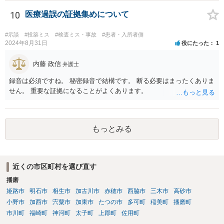
10
医療過誤の証拠集めについて
#示談
#投薬ミス
#検査ミス・事故
#患者・入所者側
2024年8月31日
役にたった
1
内藤 政信
弁護士
録音は必須ですね。 秘密録音で結構です。 断る必要はまったくありま
せん。 重要な証拠になることがよくあります。
もっとみる
近くの市区町村を選び直す
播磨
姫路市
明石市
相生市
加古川市
赤穂市
西脇市
三木市
高砂市
小野市
加西市
宍粟市
加東市
たつの市
多可町
稲美町
播磨町
市川町
福崎町
神河町
太子町
上郡町
佐用町