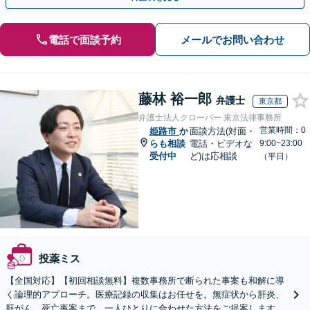
電話で面談予約
メールでお問い合わせ
藤林 裕一郎
弁護士
東京都
弁護士法人クローバー 東京法律事務所
営業時間：0
姫路市
か
面談方法(対面・
らも相談
電話・ビデオな
9:00~23:00
受付中
ど)は応相談
（平日）
投薬ミス
【全国対応】【初回相談無料】複数事務所で断られた事案も和解に導
く論理的アプローチ。医療記録の収集はお任せを。無症状から肝炎、
肝がん、死亡事案まで、一人ひとりに合わせた方法をご提案します。