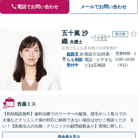
電話でお問い合わせ
メールでお問い合わせ
五十嵐 沙
東京都
インタビュ
ーを見る
織
弁護士
弁護士法人広尾有栖川法律事務所
営業時間：1
姫路市
か
面談方法(対面・
らも相談
電話・ビデオな
0:00~16:00
受付中
ど)は応相談
（平日）
投薬ミス
【初回相談無料】歯科治療でのリーマーの破損、脱毛やシミ取りでの
火傷などクリニック側の対応に納得できない場合はぜひご相談くださ
い！【医療法人の法務・クリニックの顧問経験あり】実情に即したア
ドバイスで、納得のできるトラブルの解決を目指します。
料金表を見る