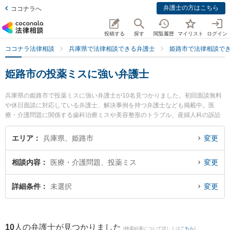
弁護士の方はこちら
ココナラへ
投稿する
探す
閲覧履歴
マイリスト
ログイン
ココナラ法律相談
兵庫県で法律相談できる弁護士
姫路市で法律相談で
姫路市の投薬ミスに強い弁護士
兵庫県の姫路市で投薬ミスに強い弁護士が10名見つかりました。初回面談無料
や休日面談に対応している弁護士、解決事例を持つ弁護士なども掲載中。医
療・介護問題に関係する歯科治療ミスや美容整形のトラブル、産婦人科の訴訟
等の細かな分野での絞り込み検索もでき便利です。特に弁護士法人ALG＆Asso
ciates 姫路法律事務所の松下 将弁護士や姫路総合法律事務所の谷本 将大弁護
エリア
兵庫県、姫路市
変更
士、姫路駅前法律事務所の川手 涼平弁護士のプロフィール情報や弁護士費用、
強みなどが注目されています。『姫路市で土日や夜間に発生した投薬ミスのト
相談内容
医療・介護問題、投薬ミス
変更
ラブルを今すぐに弁護士に相談したい』『投薬ミスのトラブル解決の実績豊富
な近くの弁護士を検索したい』『初回相談無料で投薬ミスを法律相談できる姫
路市内の弁護士に相談予約したい』などでお困りの相談者さんにおすすめで
詳細条件
未選択
変更
す。
10
人の弁護士が見つかりました
(検索結果について詳しくは
こちら
)