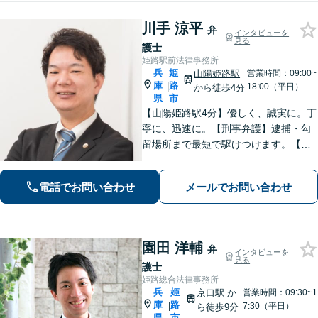
川手 涼平
弁
インタビューを
見る
護士
姫路駅前法律事務所
兵
姫
山陽姫路駅
営業時間：09:00~
庫
路
|
18:00（平日）
から徒歩4分
県
市
【山陽姫路駅4分】優しく、誠実に。丁
寧に、迅速に。【刑事弁護】逮捕・勾
留場所まで最短で駆けつけます。【債
務整理】どんな事情があってもあなた
の生活再建をサポートします。【交通
電話でお問い合わせ
メールでお問い合わせ
事故】「こんな相談でも大丈夫だろう
か」と躊躇されている方もご相談くだ
さい。
園田 洋輔
弁
インタビューを
見る
護士
姫路総合法律事務所
兵
姫
京口駅
か
営業時間：09:30~1
庫
路
|
7:30（平日）
ら徒歩9分
県
市