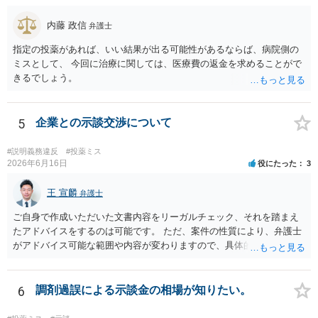
内藤 政信
弁護士
指定の投薬があれば、いい結果が出る可能性があるならば、病院側の
ミスとして、 今回に治療に関しては、医療費の返金を求めることがで
きるでしょう。
5
企業との示談交渉について
#説明義務違反
#投薬ミス
2026年6月16日
役にたった
3
王 宣麟
弁護士
ご自身で作成いただいた文書内容をリーガルチェック、それを踏まえ
たアドバイスをするのは可能です。 ただ、案件の性質により、弁護士
がアドバイス可能な範囲や内容が変わりますので、具体的な状況と共
にお問合せください（弁護士費用も個別にお答えすること可能で
す）。
6
調剤過誤による示談金の相場が知りたい。