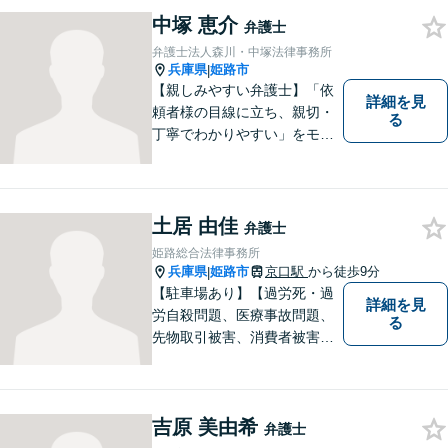
頼者とともに頑張っていきた
中塚 恵介
いと考えています。 お気軽に
弁護士
ご相談ください。
弁護士法人森川・中塚法律事務所
兵庫県
姫路市
|
【親しみやすい弁護士】「依
詳細を見
頼者様の目線に立ち、親切・
る
丁寧でわかりやすい」をモッ
トーにご相談しやすい雰囲気
作りを心がけております。借
金問題や離婚問題など自分で
はどうにもならないと思える
土居 由佳
弁護士
事でも、弁護士に相談するこ
姫路総合法律事務所
とでスムーズな解決に繋がる
兵庫県
姫路市
京口駅
から徒歩9分
|
ことがあります。
【駐車場あり】【過労死・過
詳細を見
労自殺問題、医療事故問題、
る
先物取引被害、消費者被害、
サラ金・クレジット被害】被
害に遭われた方の立場で問題
の解決を図ると共に、よりよ
吉原 美由希
い社会になるためのお力にな
弁護士
ることができればと考えてい