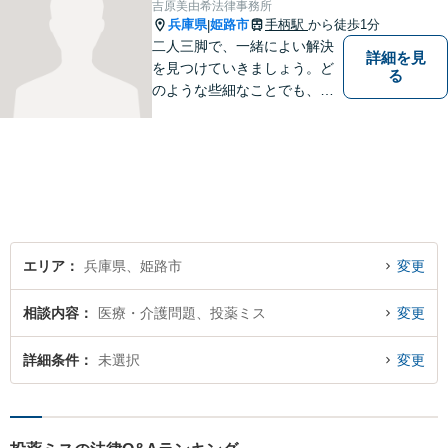
吉原美由希法律事務所
ます。 お気軽にご相談くださ
兵庫県
姫路市
手柄駅
から徒歩1分
|
い。
二人三脚で、一緒によい解決
詳細を見
を見つけていきましょう。ど
る
のような些細なことでも、ま
ずはご相談ください。
エリア
兵庫県、姫路市
変更
相談内容
医療・介護問題、投薬ミス
変更
詳細条件
未選択
変更