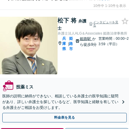
10件中 1-10件を表示
松下 将
弁護
インタビューを見
る
士
弁護士法人ALG＆Associates 姫路法律事務所
兵
姫
姫路駅
か
営業時間：00:00~2
庫
路
|
3:59（平日）
ら徒歩9分
県
市
投薬ミス
医師の説明に納得ができない、相談している弁護士の医学知識に疑問
があり、詳しい弁護士を探しているなど、医学知識と経験を有してい
る弁護士がご相談をお受けします。
料金表を見る