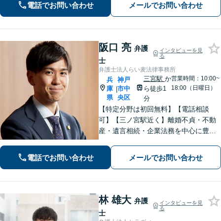
電話でお問い合わせ
メールでお問い合わせ
え、納得できる解決策を提案【元町駅4
分】
阪口 亮
弁護
インタビューを見
る
士
弁護士法人らい麦法律事務所
三宮駅
か
営業時間：10:00~
兵
神戸
18:00（日曜日）
庫
市中
ら徒歩1
|
県
央区
分
【特定分野は初回無料】【電話相談
可】【三ノ宮駅近く】離婚不貞・不動
産・遺言相続・企業法務を中心に豊富
な解決実績あり。「すべては依頼者の
ために」をモットーに、高い専門性を
電話でお問い合わせ
メールでお問い合わせ
もって最善の解決を実現します。お気
軽にご相談ください。
林 雄大
弁護
インタビューを見
る
士