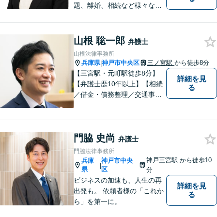
題、離婚、相続など様々な問
題について、「何度でも無
料」の相談を行っています！
まずはお気軽にご相談くださ
山根 聡一郎
弁護士
い！
山根法律事務所
兵庫県
神戸市中央区
三ノ宮駅
から徒歩8分
|
【三宮駅・元町駅徒歩8分】
詳細を見
【弁護士歴10年以上】【相続
る
／借金・債務整理／交通事
故】寄り添う身近な法律事務
所。スピーディーな解決。女
性や法人の依頼者にも評価し
門脇 史尚
ていただいています。お困り
弁護士
ごとがあればお気軽に。【夜
門脇法律事務所
間・土日祝対応】【一部初回
神戸三宮駅
から徒歩10
兵庫
神戸市中央
|
相談無料】
県
区
分
ビジネスの加速も、人生の再
詳細を見
出発も。 依頼者様の「これか
る
ら」を第一に。