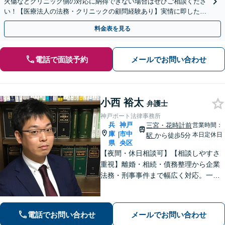
火傷などクリニック側の対応に納得できない場合はぜひご相談くださ
い！【医療法人の法務・クリニックの顧問経験あり】実情に即したア
ドバイスで、納得のできるトラブルの解決を目指します。
料金表を見る
電話で面談予約
メールでお問い合わせ
小西 裕太
弁護士
神戸ポート法律事務所
兵
神戸
三宮・花時計前
営業時間：
庫
市中
|
本日定休日
駅
から徒歩5分
県
央区
【夜間・休日相談可】【相談しやすさ
重視】離婚・相続・債務整理から企業
法務・刑事事件まで幅広く対応。一般
民事・家事・労務（使用者側）・不動
産案件もお任せください。海難審判
（海事補佐人）にも対応可能です。
電話でお問い合わせ
メールでお問い合わせ