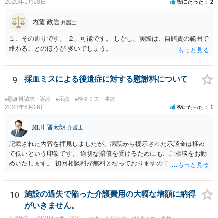
2020年1月28日
役にたった
2
にカルテ等を持って行って相談されたらいかがでしょうか。 頑張って
ください。
内藤 政信
弁護士
１、その通りです。 ２、可能です。 しかし、実際は、自賠責の範囲で
終わることのほうが 多いでしょう。
9
採血ミスによる後遺症に対する慰謝料について
#慰謝料請求・訴訟
#示談
#検査ミス・事故
2023年6月26日
役にたった
1
細川 晋太朗
弁護士
記載された内容を拝見しましたが、病院から提示された示談金は極め
て低いという印象です。 適切な賠償を受けるためにも、ご相談をお勧
めいたします。 初回相談料が無料となっておりますので、お問い合わ
せいただければと存じます。
10
施設の過失で陥った介護費用の大幅な増額に納得
がいきません。