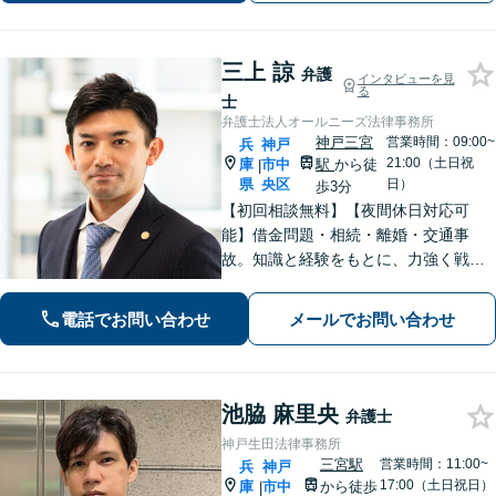
三上 諒
弁護
インタビューを見
る
士
弁護士法人オールニーズ法律事務所
神戸三宮
営業時間：09:00~
兵
神戸
21:00（土日祝
庫
市中
駅
から徒
|
県
央区
日）
歩3分
【初回相談無料】【夜間休日対応可
能】借金問題・相続・離婚・交通事
故。知識と経験をもとに、力強く戦い
ます。お客様の心の声に耳を傾け、真
剣に向き合い、わかりやすい言葉を心
電話でお問い合わせ
メールでお問い合わせ
掛けます。
池脇 麻里央
弁護士
神戸生田法律事務所
三宮駅
営業時間：11:00~
兵
神戸
17:00（土日祝日）
庫
市中
から徒歩
|