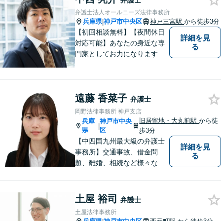
弁護士
い！
弁護士法人オールニーズ法律事務所
兵庫県
神戸市中央区
神戸三宮駅
から徒歩3分
|
【初回相談無料】【夜間休日
詳細を見
対応可能】あなたの身近な専
る
門家としてお力になります。
借金問題・離婚問題・相続・
交通事故、幅広い案件に多数
の実績があります。まずはお
遠藤 香菜子
気軽にご相談ください。
弁護士
岡野法律事務所 神戸支店
旧居留地・大丸前駅
から徒
兵庫
神戸市中央
|
県
区
歩3分
【中四国九州最大級の弁護士
詳細を見
事務所】交通事故、借金問
る
題、離婚、相続など様々な問
題について、「何度でも無
料」の相談を行っています！
まずはお気軽にご相談くださ
土屋 裕司
弁護士
い！
土屋法律事務所