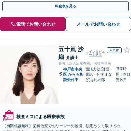
料金表を見る
電話でお問い合わせ
メールでお問い合わせ
五十嵐 沙
東京都
インタビュ
ーを見る
織
弁護士
弁護士法人広尾有栖川法律事務所
営業時
神戸市中央
面談方法(対面・
区
からも相
電話・ビデオな
間：本日
談受付中
ど)は応相談
定休日
検査ミスによる医療事故
【初回相談無料】歯科治療でのリーマーの破損、脱毛やシミ取りでの