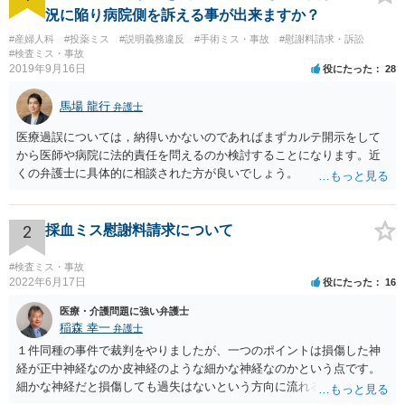
況に陥り病院側を訴える事が出来ますか？
#産婦人科
#投薬ミス
#説明義務違反
#手術ミス・事故
#慰謝料請求・訴訟
#検査ミス・事故
2019年9月16日
役にたった
28
馬場 龍行
弁護士
医療過誤については，納得いかないのであればまずカルテ開示をして
から医師や病院に法的責任を問えるのか検討することになります。近
くの弁護士に具体的に相談された方が良いでしょう。
2
採血ミス慰謝料請求について
#検査ミス・事故
2022年6月17日
役にたった
16
医療・介護問題に強い弁護士
稲森 幸一
弁護士
１件同種の事件で裁判をやりましたが、一つのポイントは損傷した神
経が正中神経なのか皮神経のような細かな神経なのかという点です。
細かな神経だと損傷しても過失はないという方向に流れる可能性があ
ります。 正中神経損傷であれば、前の先生がおっしゃっているように