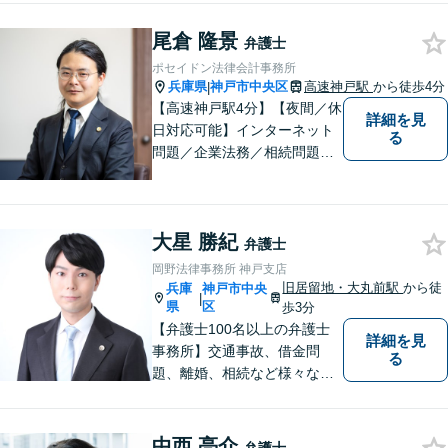
尾倉 隆景
弁護士
ポセイドン法律会計事務所
兵庫県
神戸市中央区
高速神戸駅
から徒歩4分
|
【高速神戸駅4分】【夜間／休
詳細を見
日対応可能】インターネット
る
問題／企業法務／相続問題／
不動産問題／労働問題など、
幅広く対応可能。どうぞおお
気軽にご相談ください。
大星 勝紀
弁護士
岡野法律事務所 神戸支店
旧居留地・大丸前駅
から徒
兵庫
神戸市中央
|
県
区
歩3分
【弁護士100名以上の弁護士
詳細を見
事務所】交通事故、借金問
る
題、離婚、相続など様々な問
題について、「何度でも無
料」の相談を行っています！
まずはお気軽にご相談くださ
中西 亮介