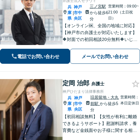
弁護士法人セラヴィ
三ノ宮駅
営業時間：09:00~
兵
神戸
21:00（土日祝
庫
市中
から徒歩6
|
県
央区
日）
分
【オンライン🆗、全国の地域に対応】
【神戸市の弁護士が対応いたします】
🔶対面での初回相談20分無料🔶いじめ
問題や学校問題に精通。法的な解決だ
けでなく、依頼者が再び前を向けるよ
電話でお問い合わせ
メールでお問い合わせ
うな支援を心がけています。【三ノ宮
駅6分】
定岡 治郎
弁護士
神戸ひだまり法律事務所
旧居留地・大丸
営業時間：
兵
神戸
本日定休日
庫
市中
前駅
から徒歩5
|
県
央区
分
【初回相談無料】【女性が有利に離婚
できるようサポート】慰謝料請求，養
育費など金銭面やお子様に関する相談
を多数解決【離婚・不倫・男女問題・