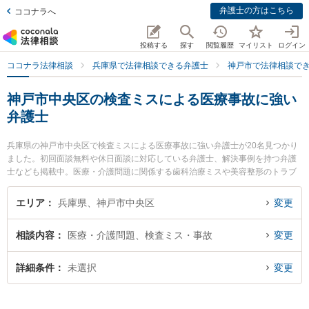
弁護士の方はこちら
ココナラへ
投稿する
探す
閲覧履歴
マイリスト
ログイン
ココナラ法律相談
兵庫県で法律相談できる弁護士
神戸市で法律相談で
神戸市中央区の検査ミスによる医療事故に強い
弁護士
兵庫県の神戸市中央区で検査ミスによる医療事故に強い弁護士が20名見つかり
ました。初回面談無料や休日面談に対応している弁護士、解決事例を持つ弁護
士なども掲載中。医療・介護問題に関係する歯科治療ミスや美容整形のトラブ
ル、産婦人科の訴訟等の細かな分野での絞り込み検索もでき便利です。特に弁
護士法人セラヴィの崔 舜記弁護士や弁護士法人ALG＆Associates 神戸法律事務
エリア
兵庫県、神戸市中央区
変更
所の小林 優介弁護士、神戸ポート法律事務所の小西 裕太弁護士のプロフィール
情報や弁護士費用、強みなどが注目されています。『神戸市中央区で土日や夜
相談内容
医療・介護問題、検査ミス・事故
変更
間に発生した検査ミスによる医療事故のトラブルを今すぐに弁護士に相談した
い』『検査ミスによる医療事故のトラブル解決の実績豊富な近くの弁護士を検
索したい』『初回相談無料で検査ミスによる医療事故を法律相談できる神戸市
詳細条件
未選択
変更
中央区内の弁護士に相談予約したい』などでお困りの相談者さんにおすすめで
す。