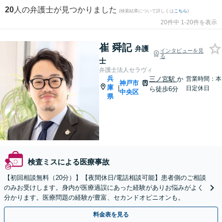
20
人の弁護士が見つかりました
(検索結果について詳しくは
こちら
)
20件中 1-20件を表示
崔 舜記
弁護
インタビューを見
る
士
弁護士法人セラヴィ
兵
三ノ宮駅
か
営業時間：本
神戸市
庫
|
日定休日
ら徒歩6分
中央区
県
検査ミスによる医療事故
【初回相談無料（20分）】【夜間休日/電話相談可能】患者側のご相談
のみお受けします。身内が医療過誤にあった経験がありお悩みがよく
分かります。医療問題の経験が豊富、セカンドオピニオンも。
料金表を見る