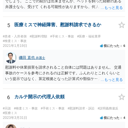
でしょう。 ここでの紹介は出来ませんが、ペットを飼った経験のある
弁護士なら、受けて くれる可能性がありますから、何人か問い合わせ
してみることになるでしょう。
5
医療ミスで神経障害、慰謝料請求できるか
#患者・入所者側
#慰謝料増額
#手術ミス・事故
#医療・福祉業界
#検査ミス・事故
2021年1月19日
役にたった
6
磯田 直也
弁護士
慰謝料や休業損害を請求されること自体には問題はありません。 交通
事故のケースを参考にされるのは正解です。ふんわりとこれくらいと
いう提示ではなく、算定根拠となった計算式や類似ケースでの裁判所
の判断、収入資料などを併せて提示するように心掛けてください。 反
面、針刺し事故については医療者側の故意や過失がないと思われるケ
ースが多く、早期解決のためにある程度の減額等があることはやむを
6
カルテ開示の代理人依頼
得ないかとも思います。 病院側の提示があまりにも低額であった場合
などには、弁護士へのご依頼も検討されるべきかと思います。 弁護士
#示談
#検査ミス・事故
#手術ミス・事故
#慰謝料請求・訴訟
#説明義務違反
への依頼が必要になる際に備えて、また現時点でのアドバイス等をも
#医療ミス
2023年3月31日
役にたった
4
らうために、一度法律事務所にご相談されておいても良いかも知れま
せん。