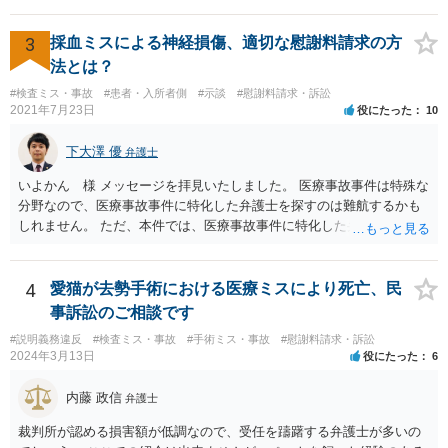
過失が認められる可能性がありますので弁護士費用を支払う価値はあ
るかと思います。 頑張ってください。
3
採血ミスによる神経損傷、適切な慰謝料請求の方
法とは？
#検査ミス・事故
#患者・入所者側
#示談
#慰謝料請求・訴訟
2021年7月23日
役にたった
10
下大澤 優
弁護士
いよかん 様 メッセージを拝見いたしました。 医療事故事件は特殊な
分野なので、医療事故事件に特化した弁護士を探すのは難航するかも
しれません。 ただ、本件では、医療事故事件に特化した弁護士でなく
とも対応は可能かと思われます。 医療事故事件で最も難しいのは医師
の過失（医療ミス）の立証なのですが、本件では過失自体には争いが
ないため、損害額の立証が主なポイントになります。 損害額に立証に
4
愛猫が去勢手術における医療ミスにより死亡、民
関しては、交通事故事件と同様の発想で考えればよいので、対応でき
事訴訟のご相談です
る弁護士は多いと思います。 今後の交渉については、ご自身で対応さ
#説明義務違反
#検査ミス・事故
#手術ミス・事故
#慰謝料請求・訴訟
れることも可能ではありますが、相手方保険会社は容易に増額に応じ
2024年3月13日
役にたった
6
ない（多少の増額はあり得るとしても、裁判基準での和解は難しい）
と思われます。 弁護士が介入することにより提示額が大きく変わるこ
内藤 政信
弁護士
とは多々あるため、可能であれば弁護士に依頼した上での交渉をお勧
めしたいところです。
裁判所が認める損害額が低調なので、受任を躊躇する弁護士が多いの