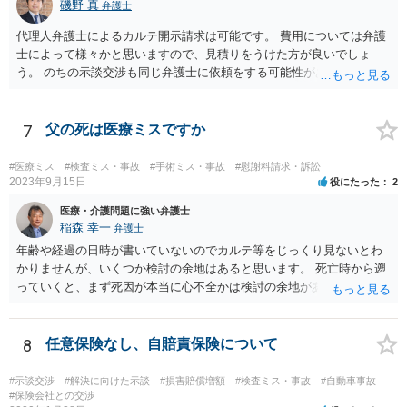
磯野 真
弁護士
代理人弁護士によるカルテ開示請求は可能です。 費用については弁護
士によって様々かと思いますので、見積りをうけた方が良いでしょ
う。 のちの示談交渉も同じ弁護士に依頼をする可能性がある場合に
は、それが必要になった場合の費用のことも含めて、予め相談してお
いたほうが良いと思われます。
7
父の死は医療ミスですか
#医療ミス
#検査ミス・事故
#手術ミス・事故
#慰謝料請求・訴訟
2023年9月15日
役にたった
2
医療・介護問題に強い弁護士
稲森 幸一
弁護士
年齢や経過の日時が書いていないのでカルテ等をじっくり見ないとわ
かりませんが、いくつか検討の余地はあると思います。 死亡時から遡
っていくと、まず死因が本当に心不全かは検討の余地があります。腹
痛の原因はなんだったのか。次に心不全だったとして、その治療をど
こまでしたのか、またしたとして死亡を防げたのかどうかという因果
関係の問題もあります。 さらに遡ると、C病院の手術に問題はなかっ
8
任意保険なし、自賠責保険について
たのか、そもそも手術をする必要があったのかも気になります。その
前は問題なさそうですが、転院が多いのでそんなに転院が必要だった
#示談交渉
#解決に向けた示談
#損害賠償増額
#検査ミス・事故
#自動車事故
のかも一応は検討材料だと思います。 いずれにしてもお近くの弁護士
#保険会社との交渉