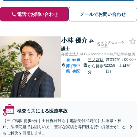
電話でお問い合わせ
メールでお問い合わせ
小林 優介
弁
インタビューを
見る
護士
弁護士法人ALG＆Associates 神戸法律事務所
三ノ宮駅
営業時間：00:00~
兵
神戸
23:59（土日祝
庫
市中
から徒歩5
|
県
央区
日）
分
検査ミスによる医療事故
【三ノ宮駅 徒歩5分｜土日祝日対応｜電話受付24時間】兵庫県・神
戸、法律問題でお困りの方、豊富な実績と専門性を持つ弁護士が、と
もに解決を目指します。