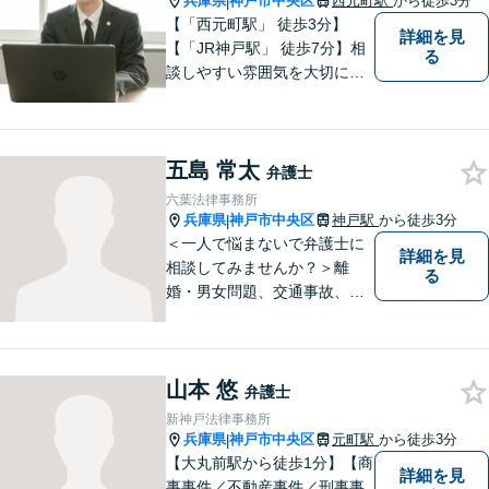
兵庫県
神戸市中央区
西元町駅
から徒歩3分
|
【「西元町駅」 徒歩3分】
詳細を見
【「JR神戸駅」 徒歩7分】相
る
談しやすい雰囲気を大切に
し、皆様のお悩みに向き合い
ます。和やかな相談体制を整
えています。皆様のお悩みを
五島 常太
丁寧にお聞きし、最適な解決
弁護士
策を迅速に提供することをお
六葉法律事務所
約束します。【法テラス利用
兵庫県
神戸市中央区
神戸駅
から徒歩3分
|
可】
＜一人で悩まないで弁護士に
詳細を見
相談してみませんか？＞離
る
婚・男女問題、交通事故、刑
事事件・・・お一人お一人の
納得できる解決を目指しま
す。まずは、ご相談くださ
山本 悠
い。
弁護士
新神戸法律事務所
兵庫県
神戸市中央区
元町駅
から徒歩3分
|
【大丸前駅から徒歩1分】【商
詳細を見
事事件／不動産事件／刑事事