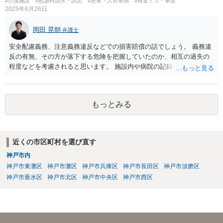
#介護施設
#慰謝料請求・訴訟
#患者・入所者側
#検査ミス・事故
2025年6月26日
岡田 晃朝
弁護士
安全配慮義務、注意義務違反などでの損害賠償の話でしょう。 義務違
反の有無、その方が落下する危険を把握していたのか、相互の過失の
程度などを考慮されると思います。 施設内や病院の記録の取得が必要
なのはおっしゃる通りですが、書き換えのリスクがある場合は、相手
には会えて連絡せずに、証拠保全の手続きの検討も必要です（不意打
ちで、事務所内の証拠を押さえます。ただし費用が掛かりますし、あ
もっとみる
る程度証拠が事務所にあること、証拠の特定が出来なければなりませ
ん）。
近くの市区町村を選び直す
神戸市内
神戸市東灘区
神戸市灘区
神戸市兵庫区
神戸市長田区
神戸市須磨区
神戸市垂水区
神戸市北区
神戸市中央区
神戸市西区