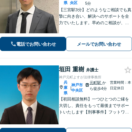
県
央区
5分
【三宮駅3分】どのようなご相談でも真
摯に向き合い、解決へのサポートを全
力でいたします。早めのご相談が、よ
り良い解決への第一歩です。「交通事
故：着手金0円・完全成功報酬型で対応
可」【早期釈放の実績多数】【夜間や
電話でお問い合わせ
メールでお問い合わせ
休日相談も対応可能】
垣田 重樹
弁護士
神戸元町よすが法律事務所
兵
元町駅
か
営業時間：本
神戸市
庫
|
日定休日
ら徒歩4分
中央区
県
【初回相談無料】一つひとつのご縁を
大切し、責任をもって最後までサポー
トいたします【刑事事件】フットワー
クの軽さとスピードが強み。豊富な経
験を活かして最善の解決を【離婚問
題】経済面やお子さまの将来を見据