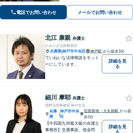
遺産相続・交通事故】依頼者様のお気
持ちを大切にしながら交渉します。
電話でお問い合わせ
メールでお問い合わせ
【Web相談可】【平日夜間可】【神戸
大丸の近く】
北江 康親
弁護士
かみがき法律事務所
兵庫県
神戸市中央区
神戸駅
から徒歩3分
|
ていねいな法律相談をモット
詳細を見
ーにしています。
る
細川 摩耶
弁護士
岡野法律事務所 神戸支店
旧居留地・大丸前駅
から徒
兵庫
神戸市中央
|
県
区
歩3分
【中四国九州最大級の弁護士
詳細を見
事務所】交通事故、借金問
る