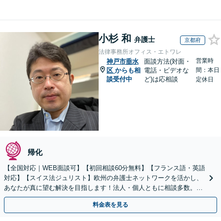
小杉 和
弁護士
京都府
法律事務所オフィス・エトワレ
営業時
神戸市垂水
面談方法(対面・
区
からも相
電話・ビデオな
間：本日
談受付中
ど)は応相談
定休日
帰化
【全国対応｜WEB面談可】【初回相談60分無料】【フランス語・英語
対応】【スイス法ジュリスト】欧州の弁護士ネットワークを活かし、
あなたが真に望む解決を目指します！法人・個人ともに相談多数。細
やかな連絡と粘り強い交渉を徹底【休日・夜間相談可】
料金表を見る