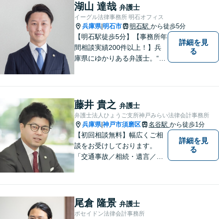
湖山 達哉
弁護士
イーグル法律事務所 明石オフィス
兵庫県
明石市
明石駅
から徒歩5分
|
【明石駅徒歩5分】【事務所年
詳細を見
間相談実績200件以上！】兵
る
庫県にゆかりある弁護士。“プ
ロフェッショナル” として、依
頼者のために尽力します。複
数弁護士が連携し、高度な問
題にも迅速に対応いたしま
藤井 貴之
弁護士
す。【初回無料相談】
弁護士法人ひょうご支所神戸みらい法律会計事務所
兵庫県
神戸市須磨区
名谷駅
から徒歩1分
|
【初回相談無料】幅広くご相
詳細を見
談をお受けしております。
る
「交通事故／相続・遺言／離
婚・男女問題/刑事事件/借金問
題」など、個人から企業法務
までお気軽にご相談くださ
い。公認会計士試験合格者。
尾倉 隆景
弁護士
【夜間・休日相談可能（要予
ポセイドン法律会計事務所