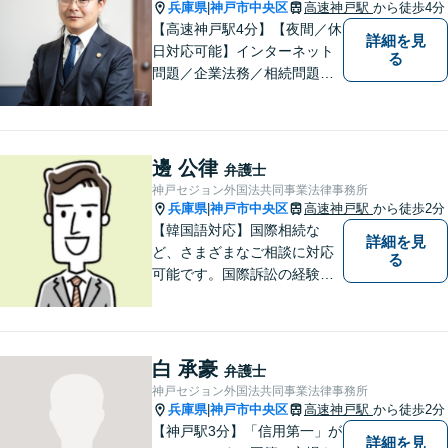
約）】【弁護士歴10年以上】
兵庫県
神戸市中央区
高速神戸駅
から徒歩4分
|
【高速神戸駅4分】【夜間／休
詳細を見
日対応可能】インターネット
る
問題／企業法務／相続問題／
不動産問題／労働問題など、
幅広く対応可能。どうぞおお
気軽にご相談ください。
邊 公律
弁護士
神戸セジョン外国法共同事業法律事務所
兵庫県
神戸市中央区
高速神戸駅
から徒歩2分
|
【韓国語対応】国際相続な
詳細を見
ど、さまざまなご相談に対応
る
可能です。国際訴訟の経験も
豊富にあります【夜間・休日
面談可】【神戸駅2分】
白 承豪
弁護士
神戸セジョン外国法共同事業法律事務所
兵庫県
神戸市中央区
高速神戸駅
から徒歩2分
|
【神戸駅3分】「信用第一」が
詳細を見