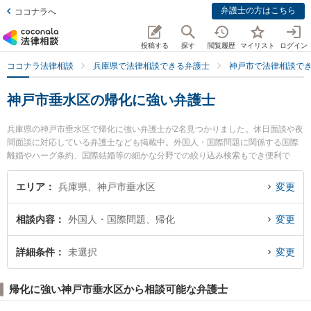
弁護士の方はこちら
ココナラへ
投稿する
探す
閲覧履歴
マイリスト
ログイン
ココナラ法律相談
兵庫県で法律相談できる弁護士
神戸市で法律相談で
神戸市垂水区の帰化に強い弁護士
兵庫県の神戸市垂水区で帰化に強い弁護士が2名見つかりました。休日面談や夜
間面談に対応している弁護士なども掲載中。外国人・国際問題に関係する国際
離婚やハーグ条約、国際結婚等の細かな分野での絞り込み検索もでき便利で
す。特に神戸ほまれ法律事務所の河原林 直樹弁護士や神戸マリン綜合法律事務
所の西口 竜司弁護士のプロフィール情報や弁護士費用、強みなどが注目されて
エリア
兵庫県、神戸市垂水区
変更
います。『神戸市垂水区で土日や夜間に発生した帰化のトラブルを今すぐに弁
護士に相談したい』『帰化のトラブル解決の実績豊富な近くの弁護士を検索し
相談内容
外国人・国際問題、帰化
変更
たい』『初回相談無料で帰化を法律相談できる神戸市垂水区内の弁護士に相談
予約したい』などでお困りの相談者さんにおすすめです。
詳細条件
未選択
変更
帰化に強い神戸市垂水区から相談可能な弁護士