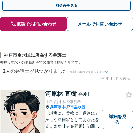
料金表を見る
電話でお問い合わせ
メールでお問い合わせ
神戸市垂水区に所在する弁護士
神戸市垂水区の事務所等での面談予約が可能です。
2
人の弁護士が見つかりました
(検索結果について詳しくは
こちら
)
2件中 1-2件を表示
河原林 直樹
弁護士
神戸ほまれ法律事務所
兵庫県
神戸市垂水区
|
「誠実に、柔軟に、迅速に」
詳細を見
身近な法律家としてあなたを
る
支えます【借金問題】初回相
談無料／法テラスOK。丁寧な