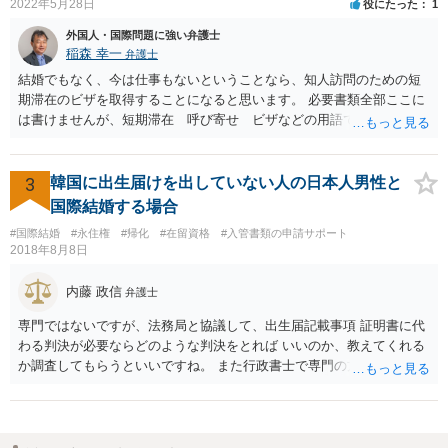
2022年5月28日
役にたった
1
外国人・国際問題に強い弁護士
稲森 幸一
弁護士
結婚でもなく、今は仕事もないということなら、知人訪問のための短
期滞在のビザを取得することになると思います。 必要書類全部ここに
は書けませんが、短期滞在 呼び寄せ ビザなどの用語で検索すると
あなたが日本で用意する物と本人が自分で用意するものが出てきま
す。 それらを揃えて、イランにある日本大使館ににビザを申請するこ
とになります。 期間は通常９０日、３０日、あるいは１５日ですが、
3
韓国に出生届けを出していない人の日本人男性と
今はコロナもあり刻々と状況が変わっているので、事前に外務省や大
国際結婚する場合
使館に問い合わせたほうがいいかもしれません。ネットでの情報収集
#国際結婚
#永住権
#帰化
#在留資格
#入管書類の申請サポート
もしたほうがいいと思います
2018年8月8日
内藤 政信
弁護士
専門ではないですが、法務局と協議して、出生届記載事項 証明書に代
わる判決が必要ならどのような判決をとれば いいのか、教えてくれる
か調査してもらうといいですね。 また行政書士で専門の方がいそうな
ので、探して聞いても いいですね。