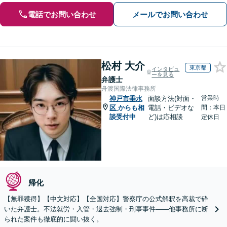
電話でお問い合わせ
メールでお問い合わせ
松村 大介
東京都
インタビュ
ーを見る
弁護士
舟渡国際法律事務所
営業時
神戸市垂水
面談方法(対面・
区
からも相
電話・ビデオな
間：本日
談受付中
ど)は応相談
定休日
帰化
【無罪獲得】【中文対応】【全国対応】警察庁の公式解釈を高裁で砕
いた弁護士。不法就労・入管・退去強制・刑事事件——他事務所に断
られた案件も徹底的に闘い抜く。