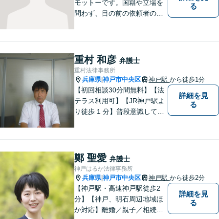
モットーです。国籍や立場を
る
問わず、目の前の依頼者のた
めに全力を尽くしてまいりま
した。日韓渉外事件のみなら
ず、幅広い分野を取り扱って
います。一人ひとりに誠意を
重村 和彦
弁護士
持って尽力しますので、ぜひ
重村法律事務所
一度ご相談ください。
兵庫県
神戸市中央区
神戸駅
から徒歩1分
|
【初回相談30分間無料】【法
詳細を見
テラス利用可】【JR神戸駅よ
る
り徒歩 1 分】普段意識してい
ない「法律」が、突然大手を
広げて眼前に立ちはだかるこ
ともあります。そんな時はお
気軽にご相談下さい。
鄭 聖愛
弁護士
神戸はるか法律事務所
兵庫県
神戸市中央区
神戸駅
から徒歩2分
|
【神戸駅・高速神戸駅徒歩2
詳細を見
分】【神戸、明石周辺地域ほ
る
か対応】離婚／親子／相続／