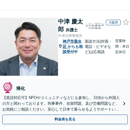
中津 慶太
大阪府
インタビュ
ーを見る
郎
弁護士
中津法律事務所
営業時
神戸市垂水
面談方法(対面・
区
からも相
電話・ビデオな
間：本日
談受付中
ど)は応相談
定休日
帰化
【英語対応可】NPOやコミュニティなどにも参加し、日頃から外国人
の方と関わっております。刑事事件、在留問題、及び労働問題など、
お気軽にご相談ください。安心して日本で暮らせるようサポートいた
します【夜間・休日相談OK】【北浜駅2分】
料金表を見る