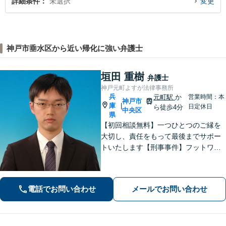
詳細条件
未選択
変更
神戸市垂水区から近い帰化に強い弁護士
垣田 重樹
弁護士
神戸元町よすが法律事務所
兵
元町駅
か
営業時間：本
神戸市
庫
|
日定休日
ら徒歩4分
中央区
県
【初回相談無料】一つひとつのご縁を
大切し、責任をもって最後までサポー
トいたします【刑事事件】フットワー
クの軽さとスピードが強み。豊富な経
験を活かして最善の解決を【離婚問
題】経済面やお子さまの将来を見据
電話でお問い合わせ
メールでお問い合わせ
え、納得できる解決策を提案【元町駅4
分】