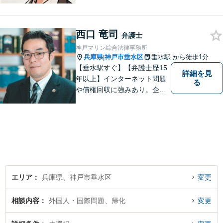
説明で納得感ある解決を【相
続問題】生前対策から相続発
生後の手続き・トラブル対応
西口 竜司
弁護士
までワンストップで対応【オ
神戸マリン綜合法律事務所
ンライン面談OK】
兵庫県
神戸市垂水区
垂水駅
から徒歩1分
|
【垂水駅すぐ】【弁護士歴15
詳細を見
年以上】インターネット問題
る
や債権回収に強みあり。企業
ならではの困りごとまで幅広
く対応。女性弁護士も在籍し
ているため、男性弁護士に話
しづらくてもご安心くださ
い。【分割払いOK】【休日・
夜間面談・ビデオ面談可】
エリア
兵庫県、神戸市垂水区
変更
相談内容
外国人・国際問題、帰化
変更