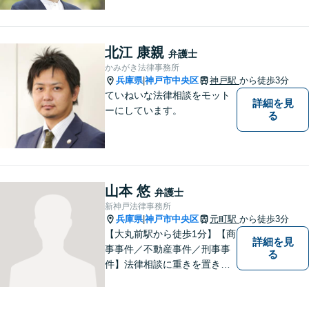
男女問題に力を入れていま
す。家庭の困難を抱える方が
本来お持ちの力を取り戻され
るため全力を尽くして法的サ
北江 康親
弁護士
ポートをいたします。どんな
かみがき法律事務所
ことでもご遠慮なくご相談く
兵庫県
神戸市中央区
神戸駅
から徒歩3分
|
ださい。
ていねいな法律相談をモット
詳細を見
ーにしています。
る
山本 悠
弁護士
新神戸法律事務所
兵庫県
神戸市中央区
元町駅
から徒歩3分
|
【大丸前駅から徒歩1分】【商
詳細を見
事事件／不動産事件／刑事事
る
件】法律相談に重きを置きフ
ェアな法律相談と、生産的な
解決を心掛けています。お気