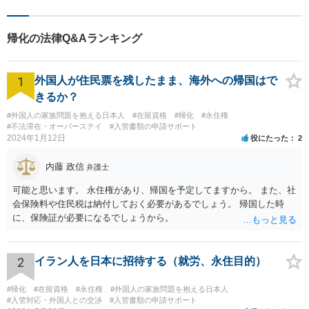
軽にご相談ください。
帰化の法律Q&Aランキング
1
外国人が住民票を残したまま、海外への帰国はで
きるか？
#外国人の家族問題を抱える日本人
#在留資格
#帰化
#永住権
#不法滞在・オーバーステイ
#入管書類の申請サポート
2024年1月12日
役にたった
2
内藤 政信
弁護士
可能と思います。 永住権があり、帰国を予定してますから。 また、社
会保険料や住民税は納付しておく必要があるでしょう。 帰国した時
に、保険証が必要になるでしょうから。
2
イラン人を日本に招待する（就労、永住目的）
#帰化
#在留資格
#永住権
#外国人の家族問題を抱える日本人
#入管対応・外国人との交渉
#入管書類の申請サポート