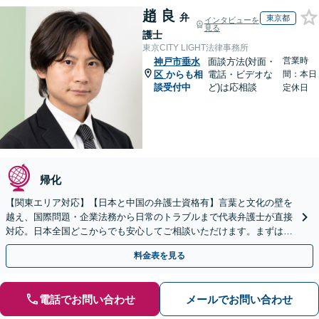
趙 良
弁
東京都
インタビューを
見る
護士
東京CITY LIGHT法律事務所
営業時
神戸市垂水
面談方法(対面・
区
からも相
電話・ビデオな
間：本日
談受付中
ど)は応相談
定休日
帰化
【関東エリア対応】【日本と中国の弁護士資格有】言葉と文化の壁を
越え、国際問題・企業法務から日常のトラブルまで代表弁護士が直接
対応。日本全国どこからでも安心してご相談いただけます。まずは一
歩を踏み出してみませんか。【初回相談無料】
料金表を見る
電話でお問い合わせ
メールでお問い合わせ