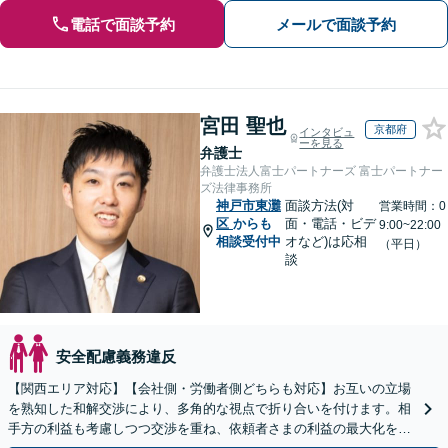
電話で面談予約
メールで面談予約
宮田 聖也
京都府
インタビュ
ーを見る
弁護士
弁護士法人富士パートナーズ 富士パートナー
ズ法律事務所
神戸市東灘
面談方法(対
営業時間：0
区
からも
面・電話・ビデ
9:00~22:00
相談受付中
オなど)は応相
（平日）
談
安全配慮義務違反
【関西エリア対応】【会社側・労働者側どちらも対応】お互いの立場
を熟知した和解交渉により、多角的な視点で折り合いを付けます。相
手方の利益も考慮しつつ交渉を重ね、依頼者さまの利益の最大化を目