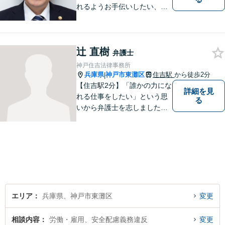
れるようお手伝いしたい、皆
様の頼れる存在でいたいとい
う思いで設立した法律事務所
です。お困りごとがありまし
辻 直樹
たら、お気軽にご相談くださ
弁護士
い。
神戸住吉法律事務所
兵庫県
神戸市東灘区
住吉駅
から徒歩2分
|
【住吉駅2分】「誰かの力にな
詳細を見
れる仕事をしたい」という思
る
いから弁護士を志しました。
法律面だけでなく、お気持ち
の面でも少しでも前向きにな
れるよう心がけています。 ど
うぞ一人で抱え込まず、お気
軽にご相談ください。
エリア
兵庫県、神戸市東灘区
変更
相談内容
労働・雇用、安全配慮義務違反
変更