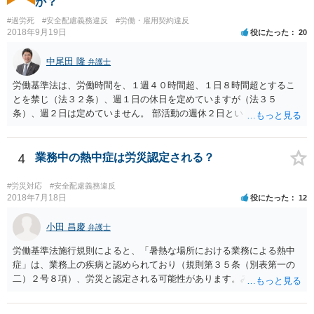
か？
#過労死
#安全配慮義務違反
#労働・雇用契約違反
2018年9月19日
役にたった
20
中尾田 隆
弁護士
労働基準法は、労働時間を、１週４０時間超、１日８時間超とするこ
とを禁じ（法３２条）、週１日の休日を定めていますが（法３５
条）、週２日は定めていません。 部活動の週休２日というのは、スポ
ーツ庁の指針のことと思われますが、法的拘束力はありません。つま
り週休2日とするか、しないか、もっと別の制度とするかは、各教育委
員会や学校の判断に委ねられています。 したがって、生徒の保護者会
4
業務中の熱中症は労災認定される？
と、学校とで、生徒の健全育成のためにスポーツ庁の指針を遵守して
もらいたいなどと、交渉してもらうことが良いと考えられます。 もち
#労災対応
#安全配慮義務違反
ろん、保護者の間でも、週休2日制を認める意見と、反対の意見と対立
2018年7月18日
役にたった
12
することは予想されますが、そういったことも含めて話し合いをする
ことが必要と思われます。
小田 昌慶
弁護士
労働基準法施行規則によると、「暑熱な場所における業務による熱中
症」は、業務上の疾病と認められており（規則第３５条（別表第一の
二）２号８項）、労災と認定される可能性があります。みんな同条件
なので労災とは認定されないということはありません。 具体的な要件
としては、①仕事をしている時間・場所に熱中症を引き起こす明確な