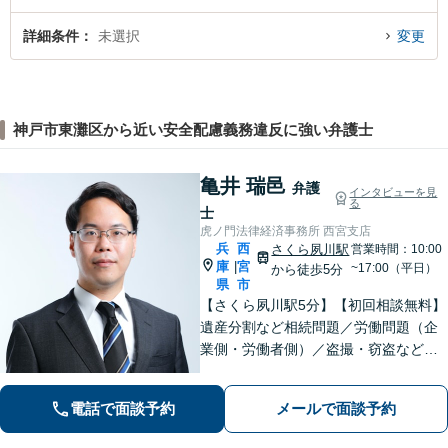
詳細条件
未選択
変更
神戸市東灘区から近い安全配慮義務違反に強い弁護士
亀井 瑞邑
弁護
インタビューを見
る
士
虎ノ門法律経済事務所 西宮支店
兵
西
さくら夙川駅
営業時間：10:00
庫
宮
|
~17:00（平日）
から徒歩5分
県
市
【さくら夙川駅5分】【初回相談無料】
遺産分割など相続問題／労働問題（企
業側・労働者側）／盗撮・窃盗など刑
事事件ほか、トラブルやお困りごとは
お任せください。粘り強く的確な交渉
電話で面談予約
メールで面談予約
力と速やかな行動力を活かし、依頼者
さまに有利な解決を目指します