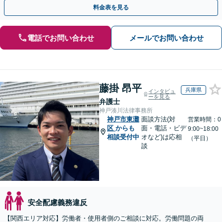
指す「不当解雇／労災の損害賠償請求／未払い残業代請求」
料金表を見る
電話でお問い合わせ
メールでお問い合わせ
藤掛 昂平
兵庫県
インタビュ
ーを見る
弁護士
神戸湊川法律事務所
神戸市東灘
面談方法(対
営業時間：0
区
からも
面・電話・ビデ
9:00~18:00
相談受付中
オなど)は応相
（平日）
談
安全配慮義務違反
【関西エリア対応】労働者・使用者側のご相談に対応。労働問題の両