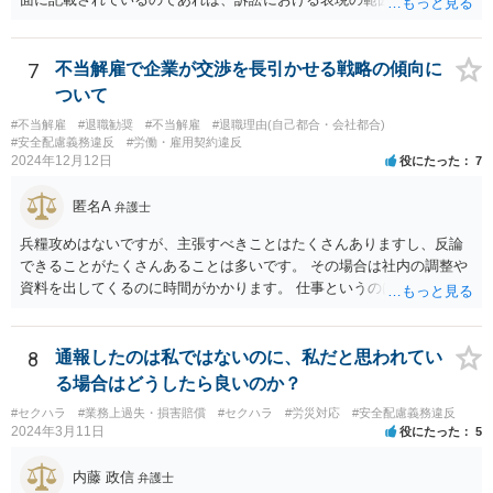
ると感じます。
7
不当解雇で企業が交渉を長引かせる戦略の傾向に
ついて
#不当解雇
#退職勧奨
#不当解雇
#退職理由(自己都合・会社都合)
#安全配慮義務違反
#労働・雇用契約違反
2024年12月12日
役にたった
7
匿名A
弁護士
兵糧攻めはないですが、主張すべきことはたくさんありますし、反論
できることがたくさんあることは多いです。 その場合は社内の調整や
資料を出してくるのに時間がかかります。 仕事というのは平日の多く
の時間を占めますし、会社は報告書や通話記録や日報など多くの証拠
をもっていますので。
8
通報したのは私ではないのに、私だと思われてい
る場合はどうしたら良いのか？
#セクハラ
#業務上過失・損害賠償
#セクハラ
#労災対応
#安全配慮義務違反
2024年3月11日
役にたった
5
内藤 政信
弁護士