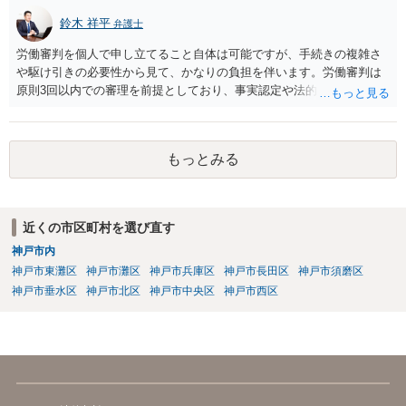
鈴木 祥平
弁護士
労働審判を個人で申し立てること自体は可能ですが、手続きの複雑さ
や駆け引きの必要性から見て、かなりの負担を伴います。労働審判は
原則3回以内での審理を前提としており、事実認定や法的評価に加え
て、相場観に基づいた和解の落とし所をどこに設定するかという戦略
的判断が求められます。 申立書や証拠説明書を丁寧に作成されたこと
は評価されるべきですが、書面の出来だけで結果が決まるわけではあ
もっとみる
りません。審判委員会は、書面よりも実際のやり取りや和解に向けた
姿勢を重視します。したがって、書面のチェックだけを第三者に依頼
しても、あくまで一部の準備にすぎず、実質的な成果にはつながりに
くい可能性があります。 また、仮に審判が出たとしても、相手方が異
近くの市区町村を選び直す
議を申し立てれば通常訴訟に移行します。その場合は、改めて訴訟の
神戸市内
主張立証をしなければならず、事実上ゼロからの再スタートとなりま
す。したがって、労働審判の場で和解を成立させることが最も現実的
神戸市東灘区
神戸市灘区
神戸市兵庫区
神戸市長田区
神戸市須磨区
かつ負担の少ない解決方法です。 本人申立てであっても、できれば労
神戸市垂水区
神戸市北区
神戸市中央区
神戸市西区
働法に詳しい弁護士や労働問題に精通した支援者に、書面だけでなく
全体の交渉戦略や和解金の相場などを含めて事前に相談し、サポート
してもらうことが望ましいです。書面が完成した段階で一度でも相談
を入れておけば、審判期日に向けた心構えや調整の方向性も明確にな
ります。 労働審判はスピード勝負です。孤立せず、知識と経験のある
助言者を巻き込みながら進めることが、納得できる結果を得るための