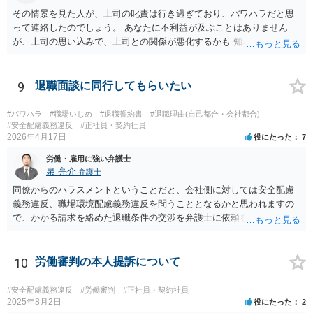
その情景を見た人が、上司の叱責は行き過ぎており、パワハラだと思
って連絡したのでしょう。 あなたに不利益が及ぶことはありません
が、上司の思い込みで、上司との関係が悪化するかも 知れませんね。
9
退職面談に同行してもらいたい
#パワハラ
#職場いじめ
#退職誓約書
#退職理由(自己都合・会社都合)
#安全配慮義務違反
#正社員・契約社員
2026年4月17日
役にたった
7
労働・雇用に強い弁護士
泉 亮介
弁護士
同僚からのハラスメントということだと、会社側に対しては安全配慮
義務違反、職場環境配慮義務違反を問うこととなるかと思われますの
で、かかる請求を絡めた退職条件の交渉を弁護士に依頼をされた方が
良いかと思われます。 その場合、ご自身が会社側と話をする必要はな
くなり全て弁護士が窓口となるため精神的な負担も軽くなるでしょ
う。
10
労働審判の本人提訴について
#安全配慮義務違反
#労働審判
#正社員・契約社員
2025年8月2日
役にたった
2