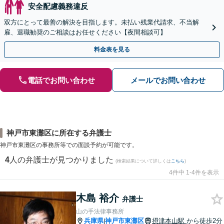
安全配慮義務違反
双方にとって最善の解決を目指します。未払い残業代請求、不当解
雇、退職勧奨のご相談はお任せください【夜間相談可】
料金表を見る
電話でお問い合わせ
メールでお問い合わせ
神戸市東灘区に所在する弁護士
神戸市東灘区の事務所等での面談予約が可能です。
4
人の弁護士が見つかりました
(検索結果について詳しくは
こちら
)
4件中 1-4件を表示
木島 裕介
弁護士
山の手法律事務所
兵庫県
神戸市東灘区
摂津本山駅
から徒歩2分
|