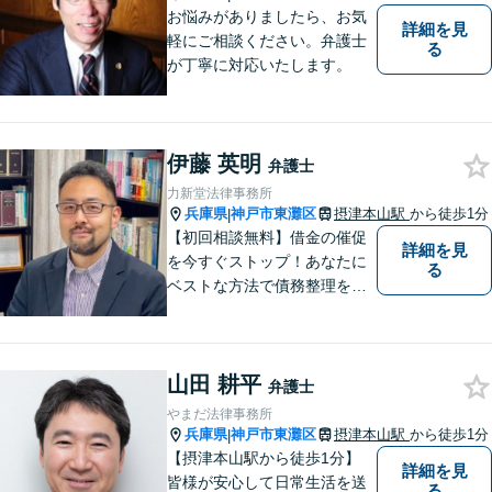
お悩みがありましたら、お気
詳細を見
軽にご相談ください。弁護士
る
が丁寧に対応いたします。
伊藤 英明
弁護士
力新堂法律事務所
兵庫県
神戸市東灘区
摂津本山駅
から徒歩1分
|
【初回相談無料】借金の催促
詳細を見
を今すぐストップ！あなたに
る
ベストな方法で債務整理をサ
ポート【知的財産の紛争にも
強い】元IT研究者である弁護
士・弁理士（コンピュータサ
山田 耕平
イエンスの博士号も保有）と
弁護士
交渉経験が豊富な弁護士
やまだ法律事務所
兵庫県
神戸市東灘区
摂津本山駅
から徒歩1分
|
【摂津本山駅から徒歩1分】
詳細を見
皆様が安心して日常生活を送
る