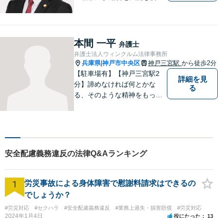
からバックアップ。【運送
業】に注力。労務に悩む事業
主様を全力サポート！契約書
作成／リーガルチェック／債
本間 一平
弁護士
権回収などもご相談ください
弁護士法人ウィンクルム法律事務所
【オンライン面談可】【初回
兵庫県
神戸市中央区
神戸三宮駅
から徒歩2分
|
相談無料】
【駐車場有】【神戸三宮駅2
詳細を見
分】諦めなければ何とかな
る
る、そのような精神をもっ
て、日々の仕事に取り組んで
いこうと思っております。一
日でも早く一人前の弁護士に
なって、依頼者様の、そして
事務所のお役に立てるよう、
安全配慮義務違反の法律Q&Aランキング
日々研鑽して参ります。
1
労災事故による身体障害で慰謝料請求はできるの
でしょうか？
#労災対応
#セクハラ
#安全配慮義務違反
#業務上過失・損害賠償
#労災対応
2024年1月4日
役にたった
13