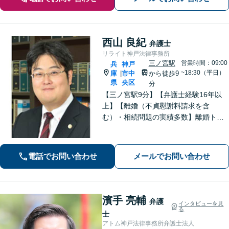
西山 良紀
弁護士
リライト神戸法律事務所
三ノ宮駅
営業時間：09:00
兵
神戸
~18:30（平日）
庫
市中
から徒歩9
|
県
央区
分
【三ノ宮駅9分】【弁護士経験16年以
上】【離婚（不貞慰謝料請求を含
む）・相続問題の実績多数】離婚トラ
ブル・性犯罪事件での解決に定評あ
り。単純な法的アドバイスだけではな
く、依頼者が有利な条件で解決できる
電話でお問い合わせ
メールでお問い合わせ
対処法をご提案します。【初回相談無
料】
濱手 亮輔
弁護
インタビューを見
る
士
アトム神戸法律事務所弁護士法人