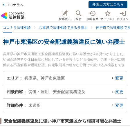
弁護士の方はこちら
ココナラへ
投稿する
探す
閲覧履歴
マイリスト
ログイン
ココナラ法律相談
兵庫県で法律相談できる弁護士
神戸市で法律相談で
神戸市東灘区の安全配慮義務違反に強い弁護士
兵庫県の神戸市東灘区で安全配慮義務違反に強い弁護士が4名見つかりました。
初回面談無料や休日面談に対応している弁護士なども掲載中。労働・雇用に関
係する不当解雇や退職勧奨、内定取消等の細かな分野での絞り込み検索もでき
便利です。特に山の手法律事務所の木島 裕介弁護士や力新堂法律事務所の伊藤
英明弁護士、やまだ法律事務所の山田 耕平弁護士のプロフィール情報や弁護士
エリア
兵庫県、神戸市東灘区
変更
費用、強みなどが注目されています。『神戸市東灘区で土日や夜間に発生した
安全配慮義務違反のトラブルを今すぐに弁護士に相談したい』『安全配慮義務
相談内容
労働・雇用、安全配慮義務違反
変更
違反のトラブル解決の実績豊富な近くの弁護士を検索したい』『初回相談無料
で安全配慮義務違反を法律相談できる神戸市東灘区内の弁護士に相談予約した
い』などでお困りの相談者さんにおすすめです。
詳細条件
未選択
変更
安全配慮義務違反に強い神戸市東灘区から相談可能な弁護士