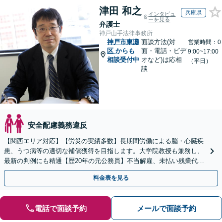
津田 和之
兵庫県
インタビュ
ーを見る
弁護士
神戸山手法律事務所
神戸市東灘
面談方法(対
営業時間：0
区
からも
面・電話・ビデ
9:00~17:00
相談受付中
オなど)は応相
（平日）
談
安全配慮義務違反
【関西エリア対応】【労災の実績多数】長期間労働による脳・心臓疾
患、うつ病等の適切な補償獲得を目指します。大学院教授も兼務し、
最新の判例にも精通【歴20年の元公務員】不当解雇、未払い残業代
等、労働者の立場から親身にサポート【初回相談無料】
料金表を見る
電話で面談予約
メールで面談予約