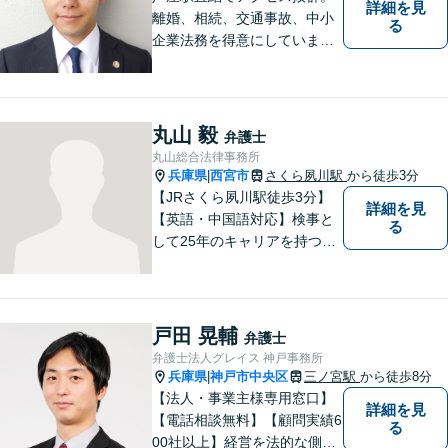
詳細を見
離婚、相続、交通事故、中小
る
企業法務を得意にしていま
す。 解決に向けて、全力で対
応致します。 ♯ラポルテ本館
３階♯駐車場有り♯子連れ相談
可♯中小企業診断士資格有り
丸山 毅
弁護士
丸山総合法律事務所
兵庫県
西宮市
さくら夙川駅
から徒歩3分
|
【JRさくら夙川駅徒歩3分】
詳細を見
【英語・中国語対応】検事と
る
して25年のキャリアを持つ弁
護士。刑事・民事ともに対応
可能！阪神間を中心に、お困
りの方を解決へと導いてまい
ります。まずはご相談へお越
戸田 晃輔
弁護士
しください【完全個室対応】
弁護士法人グレイス 神戸事務所
兵庫県
神戸市中央区
三ノ宮駅
から徒歩8分
|
【法人・事業主様専用窓口】
詳細を見
【電話相談無料】【顧問実績6
る
00社以上】経営を法的な側面