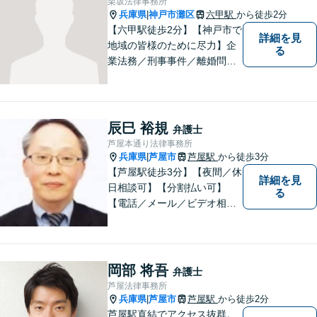
栗坂法律事務所
兵庫県
神戸市灘区
六甲駅
から徒歩2分
|
【六甲駅徒歩2分】【神戸市で
詳細を見
地域の皆様のために尽力】企
る
業法務／刑事事件／離婚問題
など、幅広いお困りごとに対
応いたします。お一人で抱え
込むのではなく、弁護士にご
相談ください。適切な解決へ
辰巳 裕規
弁護士
の道をご提案し、共に並走い
芦屋本通り法律事務所
たします。
兵庫県
芦屋市
芦屋駅
から徒歩3分
|
【芦屋駅徒歩3分】【夜間／休
詳細を見
日相談可】【分割払い可】
る
【電話／メール／ビデオ相談
可】これまでの20年以上の弁
護士経験を活かして、地域に
貢献して参りたいと思ってい
ます。 お困りの方は、お気軽
岡部 将吾
弁護士
にご相談ください。
芦屋法律事務所
兵庫県
芦屋市
芦屋駅
から徒歩2分
|
芦屋駅直結でアクセス抜群。