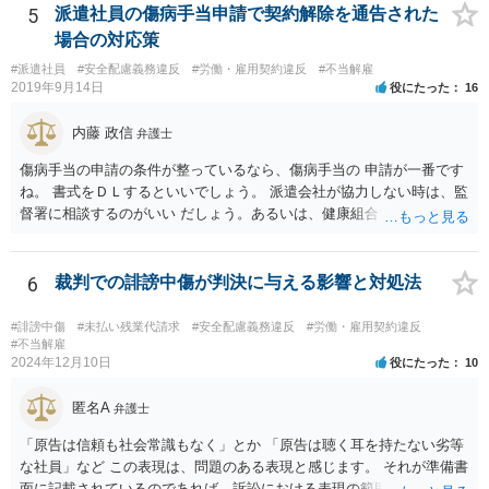
原因が存在していること、②その原因により熱中症に至ったという因
5
派遣社員の傷病手当申請で契約解除を通告された
果関係があること、③仕事に関係しない他の原因により発症したもの
場合の対応策
ではないことが認められれば、労災として認定されるため、業務によ
#派遣社員
#安全配慮義務違反
#労働・雇用契約違反
#不当解雇
る移動中に意識が朦朧とし倒れ、熱中症と診断されたのであれば労災
2019年9月14日
役にたった
16
認定される可能性は充分にあります。 会社には安全配慮義務があるに
もかかわらず、就業規則によってスーツが義務付けられたり、1日10件
内藤 政信
弁護士
の外回り件数のノルマ、経費削減のためのタクシー禁止など規則があ
るのであれば、会社の安全配慮義務違反が認められる可能性がありま
傷病手当の申請の条件が整っているなら、傷病手当の 申請が一番です
す。 したがって、会社へ入院治療費や休業損害、慰謝料等を請求でき
ね。 書式をＤＬするといいでしょう。 派遣会社が協力しない時は、監
る可能性はあるので、具体的な内容を一度弁護士に相談するのが良い
督署に相談するのがいい だしょう。あるいは、健康組合ですね。
と思われます。
6
裁判での誹謗中傷が判決に与える影響と対処法
#誹謗中傷
#未払い残業代請求
#安全配慮義務違反
#労働・雇用契約違反
#不当解雇
2024年12月10日
役にたった
10
匿名A
弁護士
「原告は信頼も社会常識もなく」とか 「原告は聴く耳を持たない劣等
な社員」など この表現は、問題のある表現と感じます。 それが準備書
面に記載されているのであれば、訴訟における表現の範囲を超えてい