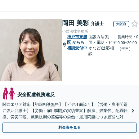
岡田 美彩
弁護士
大阪府
小西法律事務所
神戸市東灘
面談方法(対
営業時間：0
区
からも
面・電話・ビデ
9:00~20:00
相談受付中
オなど)は応相
（平日）
談
安全配慮義務違反
関西エリア対応【初回相談無料】【ビデオ面談可】【労働・雇用問題
に強い弁護士】【労働・雇用問題の実績豊富】解雇、残業代、配置転
換、労災問題、就業規則の整備等の労働・雇用問題につき豊富な対応
実績【完全個室対応】
料金表を見る