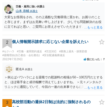
労働・雇用に強い弁護士
山本 恭輔
弁護士
大変なお怪我をされ、その上過酷な労働環境に置かれ、お困りのこと
と存じます。まずはお見舞い申し上げます。 少しでも問題解決のお役
に立てればと思い、ご質問にお答えさせていただきます。 ご相談者の
具体的な会社内での立場や入手可能な証拠資料にもよりますが、お怪
我に関しては労災保険からの給付や会社からの損害賠償が、過重労働
に関しては未払残業代の支払が受けられる可能性がある事案とお見受
2
個人情報開示請求に応じない企業を訴えたい
けします。 請求が認められる可能性や採るべき手続を検討するには、
様々な事情のヒアリングや証拠資料の検討が必要になるため、今後の
#セクハラ
#労働・雇用契約違反
#労災対応
#業務上過失・損害賠償
方針の検討も含め、一度面談にて法律相談をされることをおすすめし
#退職理由(自己都合・会社都合)
#安全配慮義務違反
2022年7月29日
役にたった
7
ます。
匿名A
弁護士
＞例えばパワハラによる退職での慰謝料の相場が50～100万円だとする
と、ほぼ着手金と成功報酬で消えてしまいますね。 ＞元々メンタルク
リニックに通院していて、今回の一連の出来事でさらに悪化した事実
を医師の診断書で証拠として提出しても慰謝料は変わらないですか？
万が一、慰謝料請求が認められるにしても金額としては微々たるもの
かと思いますが、依頼する弁護士に詳細を説明したうえで指示を仰い
3
高校部活動の週休2日制は法的に強制されるの
だ方がいいかと思います。