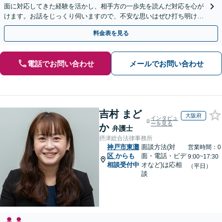
面に対応してきた経験を活かし、相手方の一歩先を読んだ対応を心が
けます。お話をじっくり伺いますので、不安な思いはぜひ打ち明けて
ください【夜間・休日相談可（要予約）】
料金表を見る
電話でお問い合わせ
メールでお問い合わせ
吉村 まど
大阪府
インタビュ
ーを見る
か
弁護士
摂津総合法律事務所
神戸市東灘
面談方法(対
営業時間：0
区
からも
面・電話・ビデ
9:00~17:30
相談受付中
オなど)は応相
（平日）
談