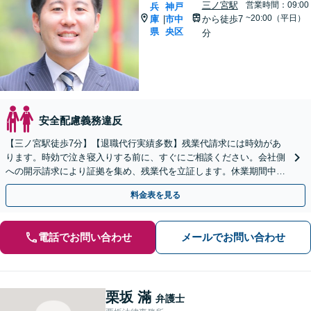
三ノ宮駅
営業時間：09:00
兵
神戸
~20:00（平日）
庫
市中
から徒歩7
|
県
央区
分
安全配慮義務違反
【三ノ宮駅徒歩7分】【退職代行実績多数】残業代請求には時効があ
ります。時効で泣き寝入りする前に、すぐにご相談ください。会社側
への開示請求により証拠を集め、残業代を立証します。休業期間中の
補償や解決金も請求可。【LINEや弁護士直通電話あり】
料金表を見る
電話でお問い合わせ
メールでお問い合わせ
栗坂 滿
弁護士