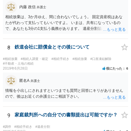
で、相続放棄申述が受理される可能性も高いと思います。
内藤 政信
弁護士
相続放棄は、3か月ゆえ、間に合わないでしょう。 固定資産税はあな
たが代わって支払ってもいいですよ。 いまは、共有になっているの
で、あなたも3分の1支払う義務があります。 遺産分割協議をして、不
動産取得者を決めて、相続登記する必要があります。 登記名義人に支
払い義務があります。
8
鉄道会社に賠償金とその後について
#相続放棄
#相続人調査・確定
#相続手続き
#相続放棄
#口座凍結解除
#不動産・土地の相続
2019年6月28日
役にたった
6
匿名A
弁護士
情報を小出しにされますといつまでも質問と回答にキリがありません
ので、後はお近くの弁護士にご相談下さい。
9
家庭裁判所への自分での書類提出は可能ですか？
#調停
#相続手続き
#遺産分割