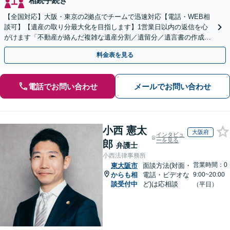
相続手続き
【全国対応】大阪・東京の2拠点でチームで迅速対応【電話・WEB相
談可】【遺産の取り分最大化を目指します】1営業日以内の返信を心
がけます「不動産が絡んだ複雑な遺産分割／遺留分／遺言書の作成・
執行／事業承継など、お任せください」【休日相談あり】
料金表を見る
電話でお問い合わせ
メールでお問い合わせ
小西 憲太
大阪府
インタビュ
ーを見る
郎
弁護士
小西法律事務所
営業時間：0
東大阪市
面談方法(対面・
からも相
電話・ビデオな
9:00~20:00
談受付中
ど)は応相談
（平日）