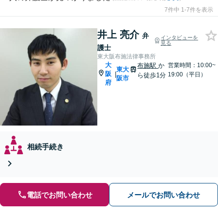
7件中 1-7件を表示
井上 亮介
弁
インタビューを
見る
護士
東大阪布施法律事務所
大
布施駅
か
営業時間：10:00~
東大
阪
|
19:00（平日）
ら徒歩1分
阪市
府
相続手続き
電話でお問い合わせ
メールでお問い合わせ