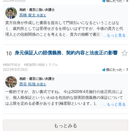
2025年5月8日
役にたった
5
相続・遺言に強い弁護士
髙橋 俊太
弁護士
貴方自身が作成した書面を提出して門前払いになるということはな
く、裁判所としては受理せざるを得ないはずですが、今後の貴方と代
理人との信頼関係のことを考えると、貴方の独断で書面を提出したり
裁判所に電話したりするのはお勧めしにくいところです。 現在の弁護
士が主張書面の提出を渋っているようですが、弁護士として提出の実
益がないと考えている可能性もあると思いますので、そのあたりも含
10
身元保証人の賠償義務、契約内容と法改正の影響
めて、弁護士見解を確認等するためによく打ち合わせた方がよいと思
います。単に面倒臭いということで書面提出をしないということであ
#相続手続き
#家族間の相続トラブル
れば、当該弁護士との委任関係を修了した上で、貴方のほうで書面提
2023年9月26日
役にたった
7
出することを検討なさった方がよいでしょう。
相続・遺言に強い弁護士
西谷 拓哉
弁護士
一般的ですが、古い書式ですね。 今は2020年4月施行の改正民法によ
り、個人根保証といういわゆる包括的な損害賠償義務の保証について
は上限を定める必要があります(極度額といいます。)。 この書式にサ
インしても、実際は連帯保証部分は民法465条の2②により無効とな
り、会社側は請求できない可能性が高そうです。
もっとみる