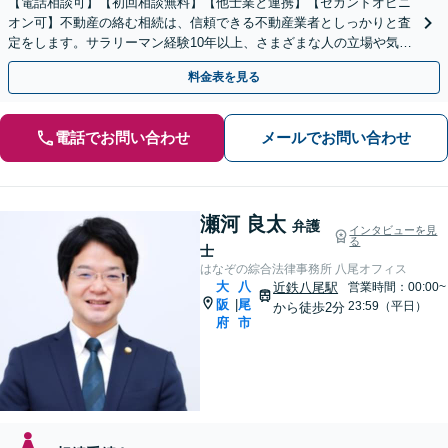
【電話相談可】【初回相談無料】【他士業と連携】【セカンドオピニ
オン可】不動産の絡む相続は、信頼できる不動産業者としっかりと査
定をします。サラリーマン経験10年以上、さまざまな人の立場や気持
ちが分かります。遺産分割や相続放棄もお任せください。
料金表を見る
電話でお問い合わせ
メールでお問い合わせ
瀬河 良太
弁護
インタビューを見
る
士
はなぞの綜合法律事務所 八尾オフィス
大
八
近鉄八尾駅
営業時間：00:00~
阪
尾
|
23:59（平日）
から徒歩2分
府
市