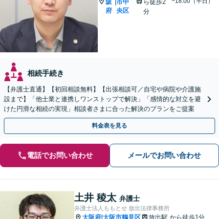
~18:00（平日）
阪
市中
ら徒歩2
|
府
央区
分
相続手続き
【弁護士直通】【初回相談無料】【出張相談可／自宅や病院や介護施
設まで】「他士業と連携しワンストップで解決」「感情的な対立を避
けた円滑な相続の実現」相談者さまに合った解決のプランをご提案
料金表を見る
電話でお問い合わせ
メールでお問い合わせ
土井 稜太
弁護士
弁護士法人ももとせ 放出法律事務所
大阪府
大阪市鶴見区
放出駅
から徒歩1分
|