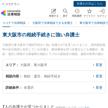
弁護士の方はこちら
ココナラへ
投稿する
探す
閲覧履歴
マイリスト
ログイン
ココナラ法律相談
大阪府で法律相談できる弁護士
東大阪市で法律相談
東大阪市の相続手続きに強い弁護士
大阪府の東大阪市で相続手続きに強い弁護士が7名見つかりました。初回面談無
料や休日面談に対応している弁護士、解決事例を持つ弁護士なども掲載中。相
続・遺言に関係する家族間の相続トラブルや認知症の相続、遺産分割等の細か
な分野での絞り込み検索もでき便利です。特に東大阪布施法律事務所の井上 亮
介弁護士やベリーベスト法律事務所 東大阪布施オフィスの岡 洸樹弁護士、はな
エリア
大阪府、東大阪市
変更
ぞの綜合法律事務所の丸山 和彦弁護士のプロフィール情報や弁護士費用、強み
などが注目されています。『東大阪市で土日や夜間に発生した相続手続きのト
相談内容
相続・遺言、相続手続き
変更
ラブルを今すぐに弁護士に相談したい』『相続手続きのトラブル解決の実績豊
富な近くの弁護士を検索したい』『初回相談無料で相続手続きを法律相談でき
る東大阪市内の弁護士に相談予約したい』などでお困りの相談者さんにおすす
詳細条件
未選択
変更
めです。
7
人の弁護士が見つかりました
(検索結果について詳しくは
こちら
)