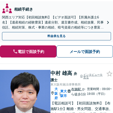
相続手続き
関西エリア対応【初回相談無料】【ビデオ面談可】【所属弁護士6
名】【遺産相続の経験豊富】遺産分割、遺言書作成、相続放棄、民事
信託、相続対策、株式・事業の相続、暗号資産の相続等につき豊富な
対応実績。【バリアフリー】【完全個室対応】
料金表を見る
電話で面談予約
メールで面談予約
中村 雄高
弁
インタビューを
見る
護士
東大阪布施法律事務所
大
布施駅
か
営業時間：09:00~
東大
阪
|
19:00（平日）
ら徒歩1分
阪市
府
【電話相談可】【初回面談無料】【布
施駅1分】離婚・男女問題、交通事故、