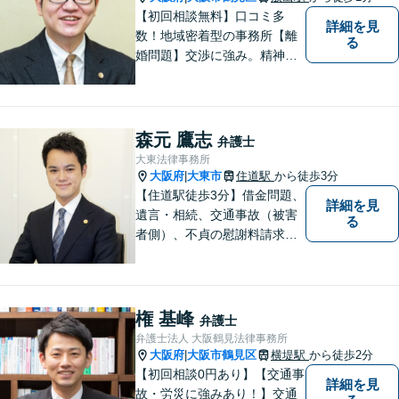
【初回相談無料】口コミ多
詳細を見
数！地域密着型の事務所【離
る
婚問題】交渉に強み。精神的
な負担が少しでも軽くなるよ
う、寄り添いの姿勢で事件解
決に臨みます【相続・遺言】
迅速かつ丁寧な対応を心が
森元 鷹志
弁護士
け、満足度の高い解決を目指
大東法律事務所
します【放出駅1分】
大阪府
大東市
住道駅
から徒歩3分
|
【住道駅徒歩3分】借金問題、
詳細を見
遺言・相続、交通事故（被害
る
者側）、不貞の慰謝料請求は
初回相談が無料。初めての方
でも安心して相談できるよう
に、丁寧な聞き取りとわかり
やすい説明を心がけておりま
権 基峰
弁護士
す。お気軽にご相談くださ
弁護士法人 大阪鶴見法律事務所
い。
大阪府
大阪市鶴見区
横堤駅
から徒歩2分
|
【初回相談0円あり】【交通事
詳細を見
故・労災に強みあり！】交通