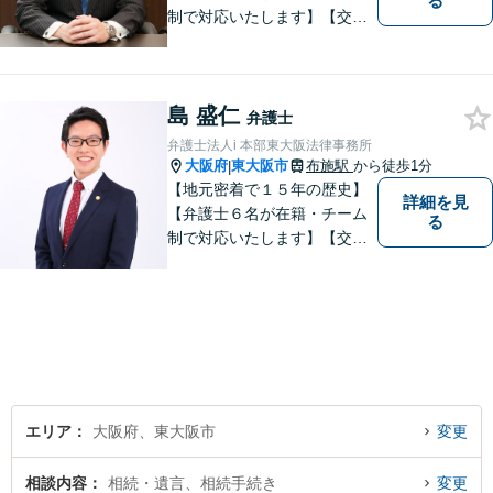
る
制で対応いたします】【交通
事故、借金、相続、離婚、企
業法務・法人破産初回相談無
料】【布施駅すぐイオン布施
島 盛仁
駅前店５階】 お悩みは【弁護
弁護士
士法人ｉ 東大阪法律事務
弁護士法人i 本部東大阪法律事務所
所 】におまかせください！
大阪府
東大阪市
布施駅
から徒歩1分
|
【地元密着で１５年の歴史】
詳細を見
【弁護士６名が在籍・チーム
る
制で対応いたします】【交通
事故、借金、相続、離婚、企
業法務・法人破産初回相談無
料】【布施駅すぐイオン布施
駅前店５階】お悩みは【弁護
士法人ｉ 東大阪法律事務所】
におまかせください！
エリア
大阪府、東大阪市
変更
相談内容
相続・遺言、相続手続き
変更