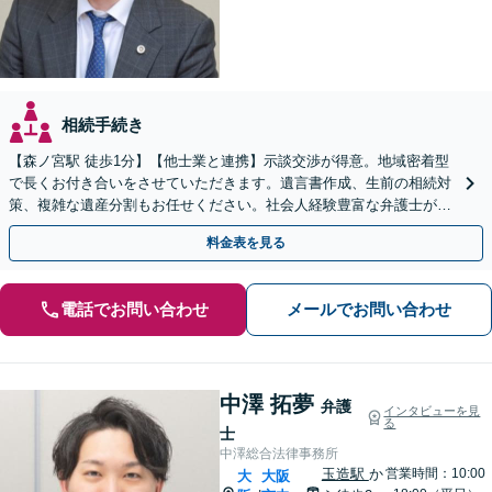
相続手続き
【森ノ宮駅 徒歩1分】【他士業と連携】示談交渉が得意。地域密着型
で長くお付き合いをさせていただきます。遺言書作成、生前の相続対
策、複雑な遺産分割もお任せください。社会人経験豊富な弁護士が親
身になってお話を伺います。
料金表を見る
電話でお問い合わせ
メールでお問い合わせ
中澤 拓夢
弁護
インタビューを見
る
士
中澤総合法律事務所
玉造駅
か
営業時間：10:00
大
大阪