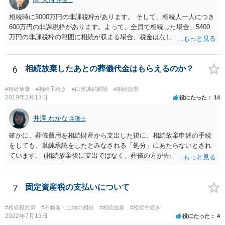
相続時に3000万円の非課税枠があります。 そして、相続人一人につき
600万円の非課税枠があります。よって、全員で相続した場合、5400
万円の非課税枠の範囲に相続が収まる場合、税金はなしです。 一人が
相続放棄すると、600万円の枠が一つ減ります。よって、4800万円の
範囲となります。 一般的には、全員で相続する方が税金はお得です。
また、全員で相続しても、話し合いの結果、親がすべて相続と決める
6
相続放棄したあとの葬儀代金はもらえるのか？
こともできます。この場合でも相続の非課税枠は、全員で相続した540
0万円分使えます。 父が亡くなり、母が全部相続すると、母から三人
#相続放棄
#相続手続き
#口座凍結解除
#相続放棄
で相続する際は、4800万円が非課税枠となります。 そうすると、母が
2019年2月13日
役にたった
14
亡くなってから相続すると、両親のどちらかが亡くなってから相続す
るより非課税の枠が減少します。 計画的に相続をするのがおすすめと
井澤 わかな
弁護士
いうことになります。これ以外にも気をつける点はあるかもしれませ
確かに、葬儀費用を相続財産から支出した後に、相続放棄申述の手続
んので、一度相談して想定するのがおすすめと思います。
をしても、単純承認をしたとみなされる「処分」にあたらないとされ
ています。 (相続放棄後に支出ではなく、葬儀の方が先に来るのが通常
だと思いますので、葬儀→葬儀費用を相続財産から支出→相続放棄申
述の手続ということだと思いますが) ただ、葬儀費用ならいくらでもよ
いということではなく、身分相応の、社会的儀式として当然認められ
7
固定資産税の支払いについて
る程度の金額に留まると考えた方がよいです。 もし、相続人の皆さん
に葬儀費用を支出する経済力がなく、質素な葬儀を行った費用であれ
#相続税対策
#不動産・土地の相続
#相続放棄
#相続手続き
ば相続財産から支出しても単純承認と認められない可能性が高いの
2022年7月13日
役にたった
4