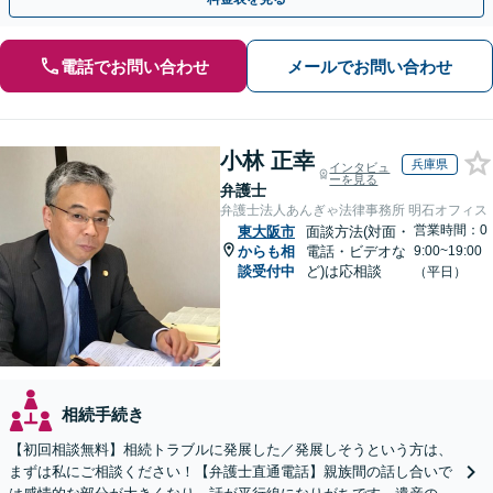
電話でお問い合わせ
メールでお問い合わせ
小林 正幸
兵庫県
インタビュ
ーを見る
弁護士
弁護士法人あんぎゃ法律事務所 明石オフィス
営業時間：0
東大阪市
面談方法(対面・
からも相
電話・ビデオな
9:00~19:00
談受付中
ど)は応相談
（平日）
相続手続き
【初回相談無料】相続トラブルに発展した／発展しそうという方は、
まずは私にご相談ください！【弁護士直通電話】親族間の話し合いで