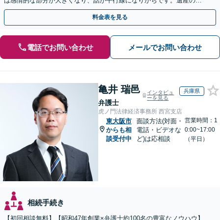
は感情的な部分が大きくなり、話が平行線になりがちです。遺産の使
い込みもご相談ください。泥沼化する前にお電話ください。
料金表を見る
電話でお問い合わせ
メールでお問い合わせ
亀井 瑞邑
兵庫県
インタビュ
ーを見る
弁護士
虎ノ門法律経済事務所 西宮支店
営業時間：1
東大阪市
面談方法(対面・
からも相
電話・ビデオな
0:00~17:00
談受付中
ど)は応相談
（平日）
相続手続き
【初回相談無料】【昭和47年創業×弁護士約100名の豊富なノウハウ】