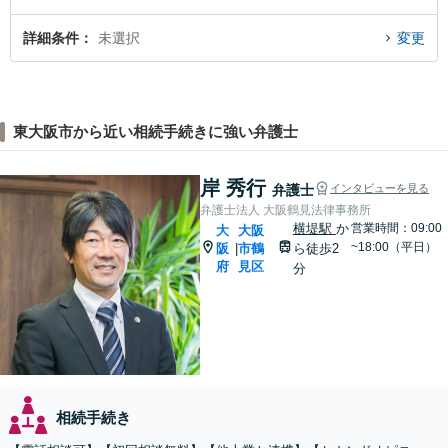
詳細条件
未選択
変更
東大阪市から近い相続手続きに強い弁護士
岸 秀行
弁護士
インタビューを見る
弁護士法人 大阪鶴見法律事務所
横堤駅
か
営業時間：09:00
大
大阪
~18:00（平日）
阪
市鶴
ら徒歩2
|
府
見区
分
相続手続き