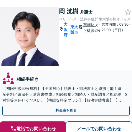
岡 洸樹
弁護士
ベリーベスト法律事務所 東大阪布施オフィス
大
布施駅
か
営業時間：09:30~
東大
阪
|
21:00（平日）
ら徒歩2分
阪市
府
相続手続き
【初回相談60分無料】【全国対応】税理士・司法書士と連携可能！遺
産分割／遺留分／遺言書作成／相続放棄／相続人・財産調査／相続税
対策等お任せください。【明瞭な料金プラン】【解決実績豊富】【電
話相談可】
料金表を見る
電話でお問い合わせ
メールでお問い合わせ