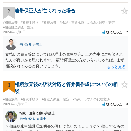
2
連帯保証人が亡くなった場合
#相続放棄
#相続手続き
#相続放棄
#M&A・事業承継
#相続人調査・確定
#相続財産調査・鑑定
2024年3月6日
役にたった
7
泉 亮介
弁護士
支払いの費目等については税理士の先生や会計士の先生にご相談され
た方が良いかと思われます。 顧問税理士の方がいらっしゃれば、まず
相談されてみると良いでしょう。
3
相続放棄後の訴状対応と答弁書作成についての相
談
#相続放棄
#相続手続き
#相続人調査・確定
#相続トラブルの代理交渉
2026年3月28日
役にたった
6
相続・遺言に強い弁護士
髙橋 俊太
弁護士
＞相続放棄申述受理証明書の写しで良いのでしょうか？ 提出するもの