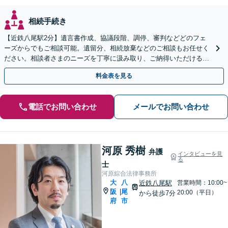
相続手続き
【近鉄八尾駅2分】遺言書作成、協議段階、調停、審判などどのフェ
ーズからでもご相談可能。遺留分、相続放棄などのご相談もお任せく
ださい。相談者さまのニーズを丁寧に汲み取り、ご納得いただける解
決を実現できるよう尽力します【夜間・休日相談OK】
料金表を見る
電話でお問い合わせ
メールでお問い合わせ
河原 秀樹
弁護
インタビューを見
る
士
河原綜合法律事務所
大
八
近鉄八尾駅
営業時間：10:00~
阪
尾
|
20:00（平日）
から徒歩7分
府
市