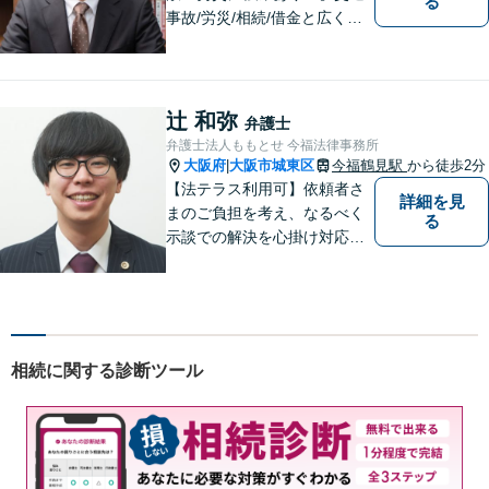
る
事故/労災/相続/借金と広く法
律問題に対応。【横堤駅2分】
法律トラブルに巻き込まれた/
巻き込まれそうな方はお早め
にご相談ください。【労災事
辻 和弥
弁護士
故：9年前の事故でも数千万円
弁護士法人ももとせ 今福法律事務所
の賠償を獲得】
大阪府
大阪市城東区
今福鶴見駅
から徒歩2分
|
【法テラス利用可】依頼者さ
詳細を見
まのご負担を考え、なるべく
る
示談での解決を心掛け対応い
たします。コミュニケーショ
ン力と精神的なタフさが強
み。依頼者さまにとって身近
で頼れる弁護士を目指しま
す。【休日相談可】【今福鶴
相続に関する診断ツール
見駅2分】