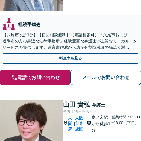
相続手続き
【八尾市役所1分】【初回相談無料】【電話相談可】「八尾市および
近隣市の方の身近な法律事務所」経験豊富な弁護士が上質なリーガル
サービスを提供します。遺言書作成から遺産分割協議まで幅広く対応
「他士業と連携してスムーズな解決」【休日・夜間相談可】
料金表を見る
電話でお問い合わせ
メールでお問い合わせ
山田 貴弘
弁護士
弁護士法人ももとせ
森ノ宮駅
営業時間：09:00
大
大阪
~18:00（平日）
阪
市東
から徒歩1
|
府
成区
分