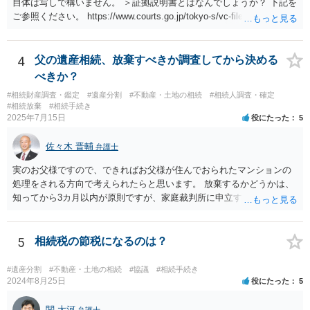
自体は写しで構いません。 ＞証拠説明書とはなんでしょうか？ 下記を
ご参照ください。 https://www.courts.go.jp/tokyo-s/vc-files/tokyo-s/file/
14-1kisairei.pdf
4
父の遺産相続、放棄すべきか調査してから決める
べきか？
#相続財産調査・鑑定
#遺産分割
#不動産・土地の相続
#相続人調査・確定
#相続放棄
#相続手続き
2025年7月15日
役にたった
5
佐々木 晋輔
弁護士
実のお父様ですので、できればお父様が住んでおられたマンションの
処理をされる方向で考えられたらと思います。 放棄するかどうかは、
知ってから3カ月以内が原則ですが、家庭裁判所に申立すれば3カ月の
期間を伸長することができます。 その間に、財産の状況を調査して、
放棄するかどうか決めることができます。 銀行やサラ金が数年も放置
することはありませんので、数年後に借金が発見される可能性はほぼ
5
相続税の節税になるのは？
ありません。 なお、私が扱った相続放棄を検討していた案件で、期間
伸長して調査したところ、サラ金に対する過払金など相当な財産が見
#遺産分割
#不動産・土地の相続
#協議
#相続手続き
つかったため相続したという事例がありました。
2024年8月25日
役にたった
5
関 大河
弁護士