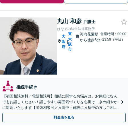
丸山 和彦
弁護士
はなぞの綜合法律事務所
東
河内花園駅
営業時間：00:00
大
大
~23:59（平日）
から徒歩3分
阪
|
阪
府
市
相続手続き
【初回相談無料／電話相談可】相続に関するお悩みは、お気軽になん
でもお話しください！話しやすい雰囲気づくりを心掛け、きめ細やか
に対応いたします【出張相談可／入院中・施設に入所中の方もご相談
ください】【子連れ相談・車いす利用可】
料金表を見る