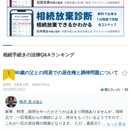
相続手続きの法律Q&Aランキング
1
90歳の父との同居での居住権と調停問題について
#調停
#遺産分割
#相続手続き
2018年5月9日
役にたった
52
峰岸 泉
弁護士
家事，料理，雑用をやったかどうかはあまり関係ありませんが，現時
点で，一応母親からの相続により，持分をもっているようですので，
これが一応の居住権の根拠となります。 ただ，遺産分割により，母の
持分を父親が取得した場合，住み続けるのは難しいかも知れません。