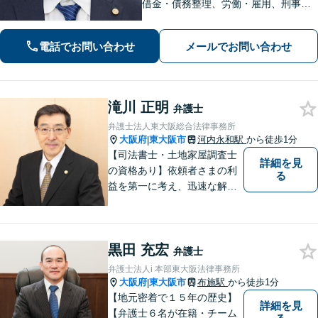
借金・債務整理、労働・雇用、刑事事
件 など【相談しやすいリーズナブルな
料金体系】【着手金0円】で対応する分
電話でお問い合わせ
メールでお問い合わせ
野も！依頼者さまと「共闘」し、最後
まで味方になります
滝川 正明
弁護士
弁護士法人東大阪総合法律事務所
大阪府
東大阪市
河内永和駅
から徒歩1分
|
【司法書士・土地家屋調査士
詳細を見
の資格あり】依頼者さまの利
る
益を第一に考え、迅速な解決
を目指します。不貞慰謝料請
求や財産分与など幅広く対応
「明け渡し請求はお任せ／ス
黒田 充宏
ムーズな明け渡し請求で依頼
弁護士
者さまの被害を最小限に抑え
弁護士法人i 本部東大阪法律事務所
る」
大阪府
東大阪市
布施駅
から徒歩1分
|
【地元密着で１５年の歴史】
詳細を見
【弁護士６名が在籍・チーム