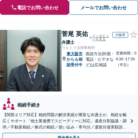
電話でお問い合わせ
メールでお問い合わせ
菅尾 英佑
大阪府
インタビュ
ーを見る
弁護士
ウルトラ法律事務所
営業時間：0
東大阪市
面談方法(対面・
からも相
電話・ビデオな
9:30~17:30
談受付中
ど)は応相談
（平日）
相続手続き
【関西エリア対応】相続問題の解決実績が豊富な弁護士が、相続を幅
広くサポート「他士業連携でスピーディーに対応」遺産分割協議・調
停／不動産相続／株式の相続／使い込み・寄与分／遺留分侵害額請求
／相続放棄（借金の相続）／遺言書作成
料金表を見る