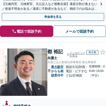
【元裁判官、元検察官、元公証人など複数在籍】遺産分割が進まない
／使途不明金がある／遺産に不動産があるなど、相続でのお悩みはご
相談ください【他士業連携で登記・税も対応】
料金表を見る
電話で面談予約
メールで面談予約
都 裕記
東京都
インタビュー
を見る
弁護士
弁護士法人新都法律事務所 東京事務所
営業時間：0
東大阪市
面談方法(対面・
からも相
電話・ビデオな
9:00~19:00
談受付中
ど)は応相談
（平日）