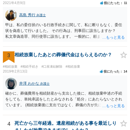
2021年4月9日
役にたった
11
高島 秀行
弁護士
甲は、私の委任状のいる行政手続きに関して、私に断りもなく、委任
状を偽造して行いました。 その行為は、刑事罰に該当しますか？
私文章偽造罪、同行使罪に該当します。 一般的に、頼まれた（委任さ
れた）人は、行政に提出する委任状の署名を偽造できるのでしょう
か？ 委任状を偽造して使用することはまでは依頼の範囲ではない
ので できないと思います。
3
相続放棄したあとの葬儀代金はもらえるのか？
#相続放棄
#相続手続き
#口座凍結解除
#相続放棄
2019年2月13日
役にたった
14
井澤 わかな
弁護士
確かに、葬儀費用を相続財産から支出した後に、相続放棄申述の手続
をしても、単純承認をしたとみなされる「処分」にあたらないとされ
ています。 (相続放棄後に支出ではなく、葬儀の方が先に来るのが通常
だと思いますので、葬儀→葬儀費用を相続財産から支出→相続放棄申
述の手続ということだと思いますが) ただ、葬儀費用ならいくらでもよ
いということではなく、身分相応の、社会的儀式として当然認められ
4
死亡から三年経過。遺産相続がある事を最近しり
る程度の金額に留まると考えた方がよいです。 もし、相続人の皆さん