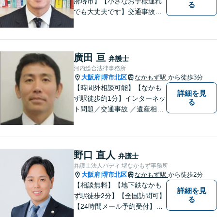
府堺市】【小さなお子様連れ
る
でも大丈夫です】交通事故、
離婚、相続、借金問題の初回
相談料は無料です。親身にな
ってご相談に乗ります。
廣田 亘
弁護士
河内総合法律事務所
大阪府
堺市北区
なかもず駅
から徒歩3分
|
【時間外相談可能】【なかも
詳細を見
ず駅徒歩約1分】インターネッ
る
ト問題／交通事故 ／遺産相
続。弁護士になったばかりの
頃の気持ちを忘れずに、地域
の皆様の法律トラブルにしっ
かりとお応えいたします。 お
野口 直人
弁護士
気軽にご相談ください。
弁護士法人バディ 堺なかもず事務所
大阪府
堺市北区
なかもず駅
から徒歩2分
|
【相談無料】【地下鉄なかも
詳細を見
ず駅徒歩2分】【全国訪問可】
る
【24時間メール予約受付】
【当日相談可】お客様の目線