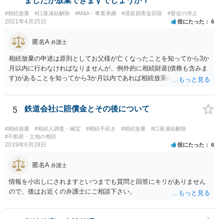
ましたが放棄できますでしょうか？
に葬儀費用を支出する経済力がなく、質素な葬儀を行った費用であれ
#相続放棄
#口座凍結解除
#M&A・事業承継
#遅延損害金回収
#督促の停止
ば相続財産から支出しても単純承認と認められない可能性が高いの
2021年4月25日
役にたった
6
で、相続放棄申述が受理される可能性も高いと思います。
匿名A
弁護士
相続放棄の申述は原則としてお父様が亡くなったことを知ってから3か
月以内に行わなければなりませんが、例外的に相続財産(債務も含みま
す)があることを知ってから3か月以内であれば相続放棄の申述が認め
られる可能性もありますので、通知が届いたのが3か月以内の話なので
したら、早急に家裁に行って相続放棄の申述をしたい旨告げて必要な
書類を提出されることをおすすめいたします。 なお、お父様の債務が
5
鉄道会社に賠償金とその後について
他にもあるかもしれないというリスクを考えますと、相続放棄の申述
にあたっては、法テラスの無料相談等を利用して弁護士に相談するこ
#相続放棄
#相続人調査・確定
#相続手続き
#相続放棄
#口座凍結解除
とも十分考えられるかと存じます。また、ご記載いただいた事実関係
#不動産・土地の相続
2019年6月28日
役にたった
6
を拝見するかぎり、再婚相手のかたは既に相続放棄をされている可能
性があるかもしれません。
匿名A
弁護士
情報を小出しにされますといつまでも質問と回答にキリがありません
ので、後はお近くの弁護士にご相談下さい。