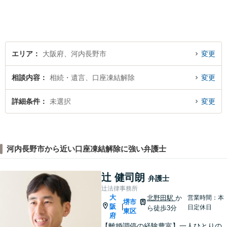
処が皆様の問題解決に大きく
つながります。
エリア
大阪府、河内長野市
変更
相談内容
相続・遺言、口座凍結解除
変更
詳細条件
未選択
変更
河内長野市から近い口座凍結解除に強い弁護士
辻 健司朗
弁護士
辻法律事務所
大
北野田駅
か
営業時間：本
堺市
阪
|
日定休日
ら徒歩3分
東区
府
【離婚調停の経験豊富】一人ひとりの