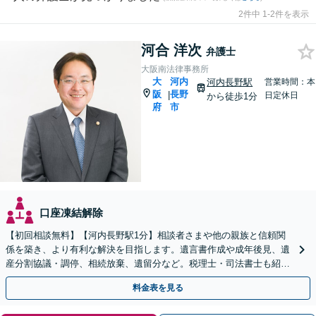
2件中 1-2件を表示
河合 洋次
弁護士
大阪南法律事務所
大
河内
河内長野駅
営業時間：本
阪
長野
|
日定休日
から徒歩1分
府
市
口座凍結解除
【初回相談無料】【河内長野駅1分】相談者さまや他の親族と信頼関
係を築き、より有利な解決を目指します。遺言書作成や成年後見、遺
産分割協議・調停、相続放棄、遺留分など。税理士・司法書士も紹介
いたします【弁護士歴15年以上】
料金表を見る