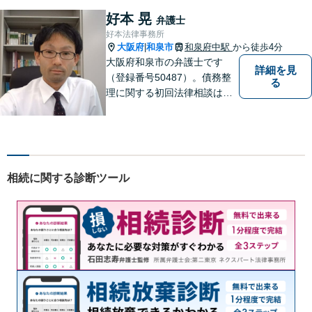
制。グループ会社に税理士法
好本 晃
弁護士
人・社労士事務所・不動産会
好本法律事務所
社があり問題を丸ごと解決！
大阪府
和泉市
和泉府中駅
から徒歩4分
|
大阪府和泉市の弁護士です
詳細を見
（登録番号50487）。債務整
る
理に関する初回法律相談は無
料です。
相続に関する診断ツール