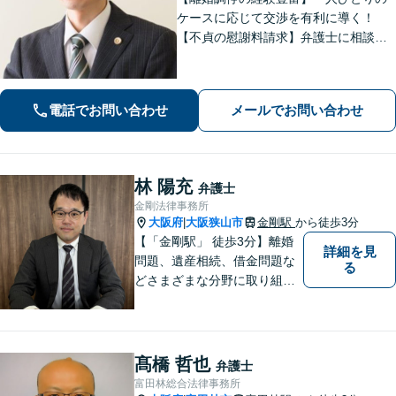
ケースに応じて交渉を有利に導く！
【不貞の慰謝料請求】弁護士に相談す
ることで増額の可能性がアップ／不貞
の証拠収集アドバイス【親権・養育
費・面会交流の問題にも対応】【北野
電話でお問い合わせ
メールでお問い合わせ
田駅3分】【完全個室で秘密厳守】
林 陽充
弁護士
金剛法律事務所
大阪府
大阪狭山市
金剛駅
から徒歩3分
|
【「金剛駅」 徒歩3分】離婚
詳細を見
問題、遺産相続、借金問題な
る
どさまざまな分野に取り組ん
でいます。ご相談者さまの問
題解決のお手伝いを心掛けて
いますので、どうぞお気軽に
ご相談ください。
髙橋 哲也
弁護士
富田林総合法律事務所