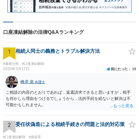
口座凍結解除の法律Q&Aランキング
1
相続人同士の義務とトラブル解決方法
#遺産分割
#口座凍結解除
2020年3月17日
役にたった
13
峰岸 泉
弁護士
ご相談の内容のとおりであれば，返還請求できると思いますが，相手
も何かしら理由をつけるでしょうから，法的手続を経ないと解決は不
可能かもしれません。
2
委任状偽造による相続手続きの問題と法的対応策
#口座凍結解除
#偽造罪