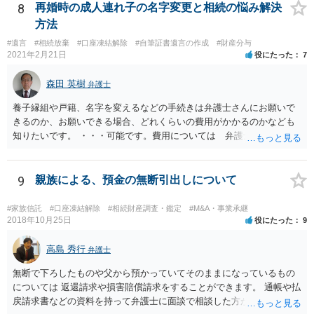
8
再婚時の成人連れ子の名字変更と相続の悩み解決
方法
#遺言
#相続放棄
#口座凍結解除
#自筆証書遺言の作成
#財産分与
2021年2月21日
役にたった
7
森田 英樹
弁護士
養子縁組や戸籍、名字を変えるなどの手続きは弁護士さんにお願いで
きるのか、お願いできる場合、どれくらいの費用がかかるのかなども
知りたいです。 ・・・可能です。費用については 弁護士と直接面談
の上 内容を確認し 協議の上個別に契約によって決まることになっ
ています。 やはり、成人した子のことまでごちゃごちゃ考えず、自分
の事だけ考えるべきなのでしょうか ・・・お子さんの事をまで含め良
9
親族による、預金の無断引出しについて
い解決案があればお悩みになるのは当然と言えば当然のことです。 彼
と親子関係を結びたいと思っているが、名字は変えたくない・・・養
#家族信託
#口座凍結解除
#相続財産調査・鑑定
#M&A・事業承継
子縁組の必要があり 氏も変更することになります。 しかし 彼は成人
2018年10月25日
役にたった
9
しているとは言え、自分の子と私の連れ子、全て平等にしたいと希
望。もちろん私もそうできればと思います。 ・・・婚姻前の契約 あ
高島 秀行
弁護士
るいは 遺言書などで その意思を実現する方法はあります。 弁護
無断で下ろしたものや父から預かっていてそのままになっているもの
士に相談してみてください。
については 返還請求や損害賠償請求をすることができます。 通帳や払
戻請求書などの資料を持って弁護士に面談で相談した方がよいと思い