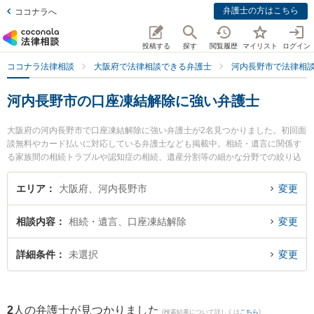
弁護士の方はこちら
ココナラへ
投稿する
探す
閲覧履歴
マイリスト
ログイン
ココナラ法律相談
大阪府で法律相談できる弁護士
河内長野市で法律相
河内長野市の口座凍結解除に強い弁護士
大阪府の河内長野市で口座凍結解除に強い弁護士が2名見つかりました。初回面
談無料やカード払いに対応している弁護士なども掲載中。相続・遺言に関係す
る家族間の相続トラブルや認知症の相続、遺産分割等の細かな分野での絞り込
み検索もでき便利です。特に大阪南法律事務所の河合 洋次弁護士や大阪南法律
事務所の原田 章恵弁護士のプロフィール情報や弁護士費用、強みなどが注目さ
エリア
大阪府、河内長野市
変更
れています。『河内長野市で土日や夜間に発生した口座凍結解除のトラブルを
今すぐに弁護士に相談したい』『口座凍結解除のトラブル解決の実績豊富な近
相談内容
相続・遺言、口座凍結解除
変更
くの弁護士を検索したい』『初回相談無料で口座凍結解除を法律相談できる河
内長野市内の弁護士に相談予約したい』などでお困りの相談者さんにおすすめ
です。
詳細条件
未選択
変更
2
人の弁護士が見つかりました
(検索結果について詳しくは
こちら
)