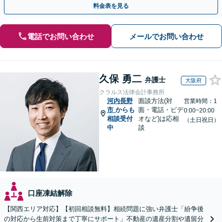
料金表を見る
電話でお問い合わせ
メールでお問い合わせ
久保 勇二
弁護士
大阪府
クラルス法律会計事務所
河内長野
面談方法(対
営業時間：1
市
からも
面・電話・ビデ
0:00~20:00
相談受付
オなど)は応相
（土日祝日）
中
談
口座凍結解除
【関西エリア対応】【初回相談無料】相続問題に強い弁護士「紛争後
の対応から生前対策まで丁寧にサポート」不動産の遺産分割や遺留分