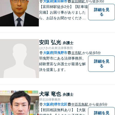
大阪府
富田林市
富田林駅
から徒歩3分
|
【富田林駅徒歩2分】【駐車場
詳細を見
完備】お困り事がありました
る
ら、お話をお聞かせくださ
い。一つ一つ丁寧にお話をお
伺いし、最適な解決策をご提
案します。
安田 弘光
弁護士
はびきの未来法律事務所
大阪府
羽曳野市
古市駅
から徒歩5分
|
羽曳野市にある法律事務所。
詳細を見
経験豊富な弁護士が最適な解
る
決を提案します。
犬塚 竜也
弁護士
堺北法律事務所
大阪府
堺市北区
中百舌鳥駅
から徒歩5分
|
【初回相談無料あり】【大阪
詳細を見