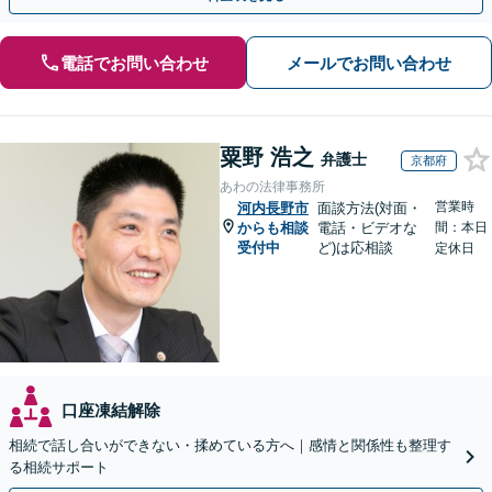
電話でお問い合わせ
メールでお問い合わせ
粟野 浩之
弁護士
京都府
あわの法律事務所
営業時
河内長野市
面談方法(対面・
からも相談
電話・ビデオな
間：本日
受付中
ど)は応相談
定休日
口座凍結解除
相続で話し合いができない・揉めている方へ｜感情と関係性も整理す
る相続サポート