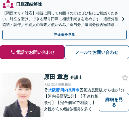
口座凍結解除
【関西エリア対応】相続に関してお困りの方はぜひ私にご相談くださ
い。対立を避け、できる限り円満に相続手続きを進めます「遺産分割
協議・調停／相続人の調査／使い込み／寄与分／遺留分侵害額請求／
相続放棄（借金の相続）／遺言書作成【休日・夜間相談可】
料金表を見る
電話でお問い合わせ
メールでお問い合わせ
原田 章恵
弁護士
大阪南法律事務所
大阪府
河内長野市
河内長野駅
から徒歩1分
|
【河内長野駅1分】【子連れ相
詳細を見
談可】【完全個室で相談可】
る
女性からの離婚相談を多くご
依頼いただいています。 どの
ような些細なことでも、お気
軽にご相談下さい。 早期の対