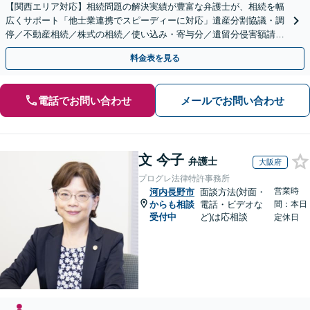
【関西エリア対応】相続問題の解決実績が豊富な弁護士が、相続を幅
広くサポート「他士業連携でスピーディーに対応」遺産分割協議・調
停／不動産相続／株式の相続／使い込み・寄与分／遺留分侵害額請求
／相続放棄（借金の相続）／遺言書作成
料金表を見る
電話でお問い合わせ
メールでお問い合わせ
文 今子
弁護士
大阪府
プログレ法律特許事務所
営業時
河内長野市
面談方法(対面・
からも相談
電話・ビデオな
間：本日
受付中
ど)は応相談
定休日