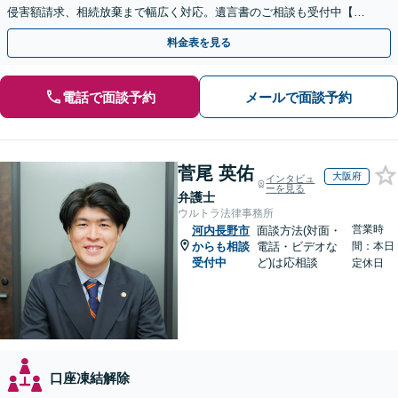
侵害額請求、相続放棄まで幅広く対応。遺言書のご相談も受付中【夜
間・休日面談可】【WEB面談】【完全個室】
料金表を見る
電話で面談予約
メールで面談予約
菅尾 英佑
大阪府
インタビュ
ーを見る
弁護士
ウルトラ法律事務所
営業時
河内長野市
面談方法(対面・
からも相談
電話・ビデオな
間：本日
受付中
ど)は応相談
定休日
口座凍結解除