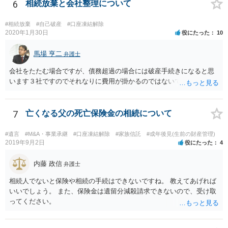
6
相続放棄と会社整理について
#相続放棄
#自己破産
#口座凍結解除
2020年1月30日
役にたった
10
馬場 亨二
弁護士
会社をたたむ場合ですが、債務超過の場合には破産手続きになると思
います３社ですのでそれなりに費用が掛かるのではないでしょうか。
7
亡くなる父の死亡保険金の相続について
#遺言
#M&A・事業承継
#口座凍結解除
#家族信託
#成年後見(生前の財産管理)
2019年9月2日
役にたった
4
内藤 政信
弁護士
相続人でないと保険や相続の手続はできないですね。 教えてあげれば
いいでしょう。 また、保険金は遺留分減殺請求できないので、受け取
ってください。