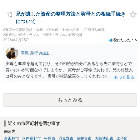
ます。
10
兄が遺した資産の整理方法と実母との相続手続き
について
#遺留分侵害額請求・放棄
#不動産・土地の相続
#口座凍結解除
#家族間の相続トラブル
#相続トラブルの代理交渉
2026年2月25日
役にたった
5
高島 秀行
弁護士
実母も90歳を超えており、その相続が自分にあるなら先に贈与などで
貰いたいが可能なのでしようか。 実母がご存命であれば、兄の相続人
は母のみとなります。 実母が相続放棄をしてくれればあなた方兄弟及
び実母の子が相続人となります。 実母に連絡を取って話してみるほか
ないと思います。
もっとみる
近くの市区町村を選び直す
南河内
富田林市
河内長野市
松原市
羽曳野市
藤井寺市
大阪狭山市
太子町