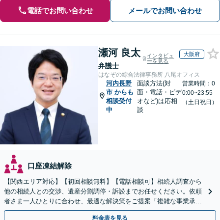
電話でお問い合わせ
メールでお問い合わせ
瀬河 良太
大阪府
インタビュ
ーを見る
弁護士
はなぞの綜合法律事務所 八尾オフィス
河内長野
面談方法(対
営業時間：0
市
からも
面・電話・ビデ
0:00~23:55
相談受付
オなど)は応相
（土日祝日）
中
談
口座凍結解除
【関西エリア対応】【初回相談無料】【電話相談可】相続人調査から
他の相続人との交渉、遺産分割調停・訴訟までお任せください。依頼
者さま一人ひとりに合わせ、最適な解決策をご提案「複雑な事業承
継、不動産相続など」【完全個室対応】【休日・夜間相談可】
料金表を見る