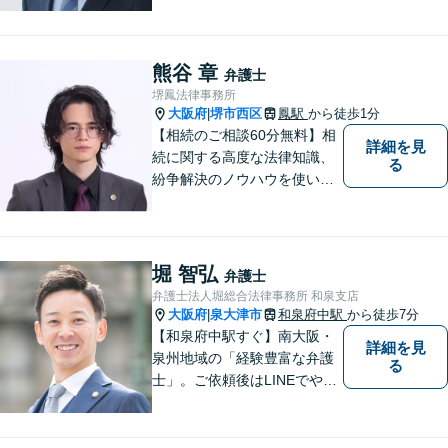
に立って、冷静かつ正確な助
言をすることを心がけており
ます。
熊谷 章
弁護士
堺鳳法律事務所
大阪府
堺市西区
鳳駅
から徒歩1分
|
【相続のご相談60分無料】相
詳細を見
続に関する高度な法律知識、
る
紛争解決のノウハウを使い、
より良い法的サービスを提供
します。 ご相談者様の大切な
時間を無駄にしないよう、的
確かつスピーディーに進め、
堀 智弘
弁護士
ご相談様にとって最適なご提
弁護士法人堀総合法律事務所 和泉支店
案ができるよう努めます。
大阪府
泉大津市
和泉府中駅
から徒歩7分
|
【和泉府中駅すぐ】南大阪・
詳細を見
泉州地域の「経験豊富な弁護
る
士」。ご依頼後はLINEでやり
取り可能。4名の弁護士が在
籍。全案件を複数の弁護士で
担当する安心のサポート体