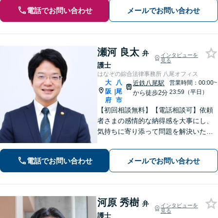
電話でお問い合わせ
メールでお問い合わせ
瀬河 良太
弁
インタビューを
見る
護士
はなぞの綜合法律事務所 八尾オフィス
大
八
近鉄八尾駅
営業時間：00:00~
阪
尾
|
23:59（平日）
から徒歩2分
府
市
【初回相談無料】【電話相談可】依頼
者さまの感情的な納得感を大事にし、
気持ちに寄り添って問題を解決いたし
ます「プライバシーには最大限配慮
し、秘密厳守を徹底」子の監護が関わ
電話でお問い合わせ
メールでお問い合わせ
る複雑なケースも対応【完全個室対
応】【子連れ相談可】【休日・夜間相
談可】
河原 秀樹
弁
インタビューを
見る
護士