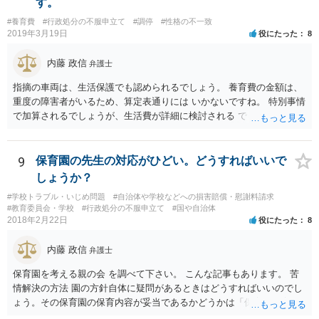
す。
#養育費
#行政処分の不服申立て
#調停
#性格の不一致
2019年3月19日
役にたった
8
内藤 政信
弁護士
指摘の車両は、生活保護でも認められるでしょう。 養育費の金額は、
重度の障害者がいるため、算定表通りには いかないですね。 特別事情
で加算されるでしょうが、生活費が詳細に検討される でしょう。 退職
金は、勤続年数に対する別居時までの期間の割合で按分 し、その半額
が分与額になるでしょう。 一度家裁に離婚調停の申立てをしないと、
いつまで立っても、 目処がつかないかもしれないですね。
9
保育園の先生の対応がひどい。どうすればいいで
しょうか？
#学校トラブル・いじめ問題
#自治体や学校などへの損害賠償・慰謝料請求
#教育委員会・学校
#行政処分の不服申立て
#国や自治体
2018年2月22日
役にたった
8
内藤 政信
弁護士
保育園を考える親の会 を調べて下さい。 こんな記事もあります。 苦
情解決の方法 園の方針自体に疑問があるときはどうすればいいのでし
ょう。その保育園の保育内容が妥当であるかどうかは「保育所保育指
針」や「第三者評価基準」などのガイドラインで判断できます。 相談