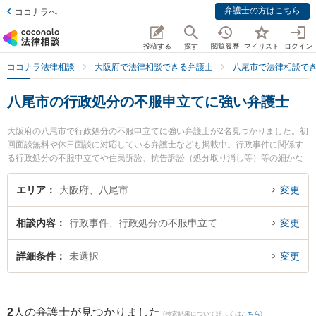
弁護士の方はこちら
ココナラへ
投稿する
探す
閲覧履歴
マイリスト
ログイン
ココナラ法律相談
大阪府で法律相談できる弁護士
八尾市で法律相談で
八尾市の行政処分の不服申立てに強い弁護士
大阪府の八尾市で行政処分の不服申立てに強い弁護士が2名見つかりました。初
回面談無料や休日面談に対応している弁護士なども掲載中。行政事件に関係す
る行政処分の不服申立てや住民訴訟、抗告訴訟（処分取り消し等）等の細かな
分野での絞り込み検索もでき便利です。特にはなぞの綜合法律事務所 八尾オフ
ィスの瀬河 良太弁護士や河原綜合法律事務所の河原 秀樹弁護士のプロフィール
エリア
大阪府、八尾市
変更
情報や弁護士費用、強みなどが注目されています。『八尾市で土日や夜間に発
生した行政処分の不服申立てのトラブルを今すぐに弁護士に相談したい』『行
相談内容
行政事件、行政処分の不服申立て
変更
政処分の不服申立てのトラブル解決の実績豊富な近くの弁護士を検索したい』
『初回相談無料で行政処分の不服申立てを法律相談できる八尾市内の弁護士に
相談予約したい』などでお困りの相談者さんにおすすめです。
詳細条件
未選択
変更
2
人の弁護士が見つかりました
(検索結果について詳しくは
こちら
)