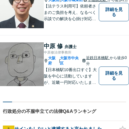
【法テラス利用可】依頼者さ
詳細を見
まのご負担を考え、なるべく
る
示談での解決を心掛け対応い
たします。コミュニケーショ
ン力と精神的なタフさが強
み。依頼者さまにとって身近
で頼れる弁護士を目指しま
中原 修
弁護士
す。【休日相談可】【今福鶴
中原修法律事務所
見駅2分】
近鉄日本橋駅
から徒歩0
大阪
大阪市中央
|
府
区
分
【日本橋駅10番出口すぐ】大
詳細を見
阪を中心に活動しています
る
が、近畿一円対応いたしま
す。借金問題・交通事故・離
婚・相続といった身の回りの
トラブルから、刑事・詐欺、
公害・行政事件まであらゆる
行政処分の不服申立ての法律Q&Aランキング
問題のご相談を承ります。小
さな悩み事でもお気軽にお問
合わせください。
サインをしないと逮捕すると言われました