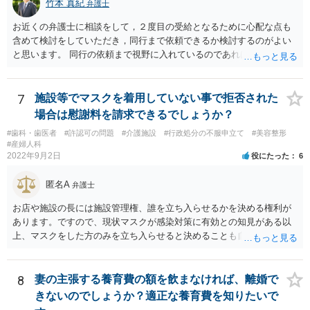
竹本 真紀
弁護士
お近くの弁護士に相談をして，２度目の受給となるために心配な点も
含めて検討をしていただき，同行まで依頼できるか検討するのがよい
と思います。 同行の依頼まで視野に入れているのであれば，お近くの
弁護士の方の方が，動いてもらいやすいかと思います。
7
施設等でマスクを着用していない事で拒否された
場合は慰謝料を請求できるでしょうか？
#歯科・歯医者
#許認可の問題
#介護施設
#行政処分の不服申立て
#美容整形
#産婦人科
2022年9月2日
役にたった
6
匿名A
弁護士
お店や施設の長には施設管理権、誰を立ち入らせるかを決める権利が
あります。ですので、現状マスクが感染対策に有効との知見がある以
上、マスクをした方のみを立ち入らせると決めることも自由であり、
不当な差別には当たらないと考えられます。 これが公衆浴場や旅館業
など公益的な側面のある業種ですと、公衆浴場法など各種業法で定め
られた理由以外での利用拒否は禁止されていますし、公の施設でもマ
8
妻の主張する養育費の額を飲まなければ、離婚で
スクなしだけでの利用拒否は問題となりえますが、民間のお店に対し
きないのでしょうか？適正な養育費を知りたいで
ては慰謝料の請求は認められないと考えられます。