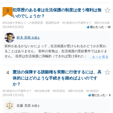
ば免許停止や取消（強制返納）になる」のはそういうことです。 たま
たま（あなたにとって）いい警察官にあたったことをきっかけに、む
3
犯罪歴のある者は生活保護の制度は使う権利は無
しろ今回を苦い薬（良い教訓）として反省し、次回から「前の車は赤
で右折進行したけど、自分は右折進行を思いとどまった」と交通ルー
いのでしょうか？
ルを遵守するドライバーになってほしいと期待しています。
#自治体や学校などへの損害賠償・慰謝料請求
#行政処分の不服申立て
#国や自治体
2018年5月28日
役にたった
18
鈴木 崇裕
弁護士
前科があるかないかによって，生活保護が受けられるかどうかが変わ
ることはありません。 前科の有無は，生活保護の受給要件ではありま
せん。 役所は生活保護に消極的（できれば受け容れたくない）な姿勢
を示すことが多いようですが， 受給要件を満たしていることをきちん
と説明しましょう。
4
憲法の保障する請願権を実際に行使するには、具
体的にはどのような手続きを踏めばよいのです
か？
#行政処分の不服申立て
#自治体法務
#住民訴訟
#国や自治体
#行政訴訟
2023年1月14日
役にたった
5
佐藤 充崇
弁護士