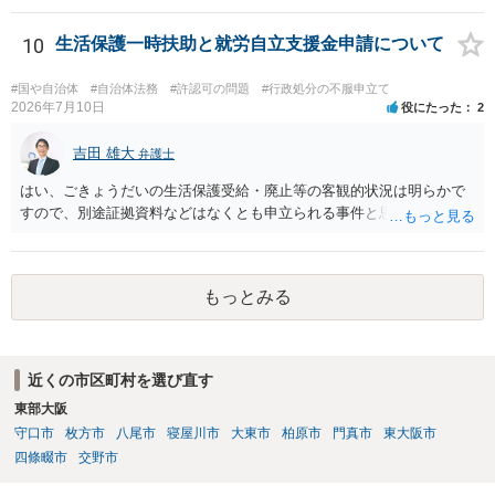
だけで問題が解決できずにこじれた時には、苦情を文書にして保育園
に提出しましょう。園は保護者の苦情に耳を傾けなくてはならないと
10
生活保護一時扶助と就労自立支援金申請について
法律で義務付けられています（児童福祉施設最低基準第十四条の
三）。さらに苦情解決のための第三者委員を施設ごとにおくことも指
#国や自治体
#自治体法務
#許認可の問題
#行政処分の不服申立て
導されています。 保育園との相談や交渉で解決できない時には、区市
2026年7月10日
役にたった
2
町村の担当課に苦情を上げることになります。また、都道府県には
「福祉サービス運営適正化委員会」が設置されています。 認可保育所
吉田 雄大
弁護士
はもちろんのこと、認可外の保育施設でも補助金を受けている施設
はい、ごきょうだいの生活保護受給・廃止等の客観的状況は明らかで
は、市や区、都道府県などの責任の範囲内にありますから、役所も相
すので、別途証拠資料などはなくとも申立られる事件と思います。
談に応じなくてはなりません。
もっとみる
近くの市区町村を選び直す
東部大阪
守口市
枚方市
八尾市
寝屋川市
大東市
柏原市
門真市
東大阪市
四條畷市
交野市