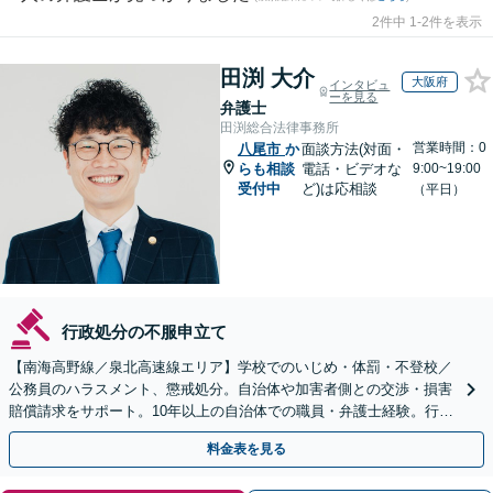
2件中 1-2件を表示
田渕 大介
大阪府
インタビュ
ーを見る
弁護士
田渕総合法律事務所
営業時間：0
八尾市
か
面談方法(対面・
らも相談
電話・ビデオな
9:00~19:00
受付中
ど)は応相談
（平日）
行政処分の不服申立て
【南海高野線／泉北高速線エリア】学校でのいじめ・体罰・不登校／
公務員のハラスメント、懲戒処分。自治体や加害者側との交渉・損害
賠償請求をサポート。10年以上の自治体での職員・弁護士経験。行政
組織の動きを見据えて解決策をご提案【オンライン可】
料金表を見る