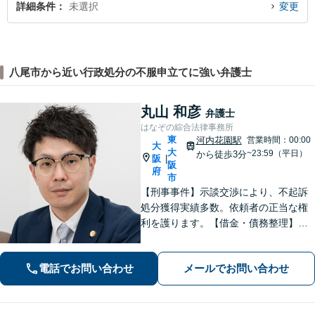
詳細条件
未選択
変更
八尾市から近い行政処分の不服申立てに強い弁護士
丸山 和彦
弁護士
はなぞの綜合法律事務所
東
河内花園駅
営業時間：00:00
大
大
~23:59（平日）
から徒歩3分
阪
|
阪
府
市
【刑事事件】示談交渉により、不起訴
処分獲得実績多数。依頼者の正当な権
利を護ります。【借金・債務整理】借
金問題の解決実績多数。【離婚・男女
問題】不貞慰謝料の獲得、減額実績多
電話でお問い合わせ
メールでお問い合わせ
数。独りで悩まず、先ずはお話をお聞
かせ下さい。【土日・夜間対応可】