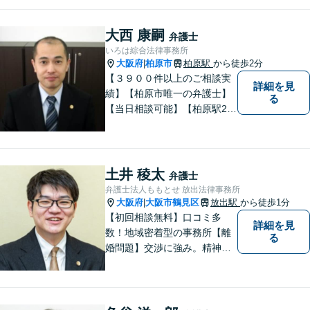
ご提案します
大西 康嗣
弁護士
いろは綜合法律事務所
大阪府
柏原市
柏原駅
から徒歩2分
|
【３９００件以上のご相談実
詳細を見
績】【柏原市唯一の弁護士】
る
【当日相談可能】【柏原駅2
分・堅下駅6分】
土井 稜太
弁護士
弁護士法人ももとせ 放出法律事務所
大阪府
大阪市鶴見区
放出駅
から徒歩1分
|
【初回相談無料】口コミ多
詳細を見
数！地域密着型の事務所【離
る
婚問題】交渉に強み。精神的
な負担が少しでも軽くなるよ
う、寄り添いの姿勢で事件解
決に臨みます【相続・遺言】
迅速かつ丁寧な対応を心が