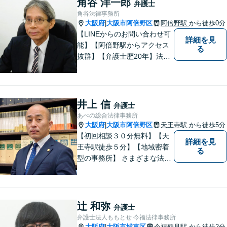
角谷 洋一郎
弁護士
け、満足度の高い解決を目指
角谷法律事務所
します【放出駅1分】
大阪府
大阪市阿倍野区
阿倍野駅
から徒歩0分
|
【LINEからのお問い合わせ可
詳細を見
能】【阿倍野駅からアクセス
る
抜群】【弁護士歴20年】法テ
ラス・弁護士費用特約の利用
が可能です。丁寧なヒアリン
グ・他士業連携によるワンス
トップ対応が強み！交通事故
井上 信
弁護士
／遺産分割／離婚／債務整理
あべの総合法律事務所
／その他
大阪府
大阪市阿倍野区
天王寺駅
から徒歩5分
|
【初回相談３０分無料】【天
詳細を見
王寺駅徒歩５分】【地域密着
る
型の事務所】 さまざまな法律
問題について相談者・依頼者
の立場に立って、親身に助
言・活動します。 交通事故、
相続、インターネット上のト
辻 和弥
弁護士
ラブルに注力！！
弁護士法人ももとせ 今福法律事務所
大阪府
大阪市城東区
今福鶴見駅
から徒歩2分
|