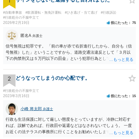
1
#自動車事故
#飲酒運転・無免許運転
#ひき逃げ・当て逃げ
#行政訴訟
#行政処分の不服申立て
2026年2月19日
役にたった
75
匿名A
弁護士
信号無視は犯罪です。 「前の車が赤で右折進行したから、自分も（信
号無視）した」ということですから、道路交通法違反として「３月以
下の拘禁刑又は５万円以下の罰金」という犯罪行為として処罰される
可能性がありました。 となると、警察官としては、あなたがサインし
ようとしまいと現行犯逮捕できるわけです。 そこを、「サインをしな
いと逮捕する」というのは、「現行犯逮捕して刑事処分（罰金でも前
2
どうなってしまうのか心配です。
科になる）にできるが、認めてサインすれば反則処理（何千円程度の
反則金があっても前科にならない）ですませてあげる」という意味で
#行政処分の不服申立て
す。 あなたはこの警察官を非難するのではなく、感謝すべきというこ
2023年3月16日
役にたった
15
とです。 警察官の「こんな事を言うのだったら免許証返した方がい
い」との発言ですが、実際「前の車が赤で右折進行したから、自分も
小峰 将太郎
弁護士
（信号無視）した」というあなたと同じ考えの人が運転をしている公
行政も生活保護に対して厳しい態度をとっていますが、冷静に対応す
道は、きちんと交通ルールを守っている人や歩行者らにとってとても
れば、誤解であれば、行政罰や返還などはなされないでしょう。 一度
危険なものであり怖いので、そのような人には是非とも運転免許を返
お近くの法テラスの事務所に行くことをお勧めいたします。
納してほしいと思うのが社会の大勢です。 実際「交通違反を繰り返せ