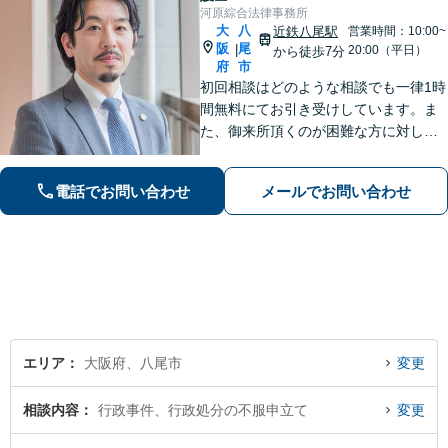
河原綜合法律事務所
大
八
近鉄八尾駅
営業時間：10:00~
阪
尾
|
20:00（平日）
から徒歩7分
府
市
初回相談はどのような相談でも一律1時
間無料にてお引き受けしています。ま
た、御来所頂くのが困難な方に対して
は出張相談のご予約お受けしておりま
す。弁護士事務所の比較的少ない八尾
電話でお問い合わせ
メールでお問い合わせ
市及び近隣市・区の方々に上質なリー
ガルサービスを提供いたします。
エリア
大阪府、八尾市
変更
相談内容
行政事件、行政処分の不服申立て
変更