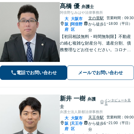
髙橋 優
弁護士
阿倍野なみはや法律事務所
文の里駅
営業時間：09:30
大
大阪市
~18:00（平日）
阪
阿倍野
から徒歩1
|
府
区
分
【初回相談無料・時間無制限】不動産
の絡む複雑な財産分与、遺産分割、債
務整理などお任せください。コロナ禍
でお困りの方のご相談を積極的に受け
ております。一人ひとりの不安に寄り
添い、皆さまが安心して暮らせるよ
電話でお問い合わせ
メールでお問い合わせ
う、全力でお守りします。
新井 一樹
弁護
インタビューを見
る
士
弁護士法人新都法律事務所
天王寺駅
営業時間：09:00
大
大阪市
~21:00（平日）
阪
天王寺
から徒歩6
|
府
区
分