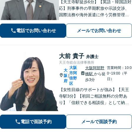
【天王寺駅徒歩6分】【英語・韓国語対
応】刑事事件の早期釈放や示談交渉、
国際法務や海外派遣に伴う労務管理、
相続トラブル、離婚・男女問題などは
お任せください。法律のプロフェッシ
電話でお問い合わせ
メールでお問い合わせ
ョナルが、途を切り拓くお手伝いを致
します。【夜間・休日面談可】【完全
個室】
大前 貴子
弁護士
天王寺総合法律事務所
大阪
大阪阿部野
営業時間：10:0
大
市阿
0~19:00（平
橋駅
から徒
阪
|
倍野
日）
歩3分
府
区
【女性目線のサポートが強み】【天王
寺駅3分】【初回ご相談無料の分野あ
り】「信頼できる相談役」として納得
できる解決を目指します【離婚・男女
問題】安心して相談できる環境・関係
電話で面談予約
メールで面談予約
づくりを心がけます【借金・債務整
理】経済状況に応じて適切な解決策を