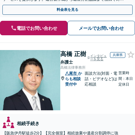
「他士業と連携してスムーズな解決」【休日・夜間相談可】
料金表を見る
電話でお問い合わせ
メールでお問い合わせ
高橋 正樹
兵庫県
インタビュ
ーを見る
弁護士
高橋法律事務所
営業時
八尾市
か
面談方法(対面・電
らも相談
話・ビデオなど)は
間：本日
受付中
応相談
定休日
相続手続き
【阪急伊丹駅徒歩2分】【完全個室】相続放棄や遺産分割調停に強