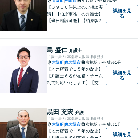
大阪府
柏原市
柏原駅
から徒歩2分
|
【３９００件以上のご相談実
詳細を見
績】【柏原市唯一の弁護士】
る
【当日相談可能】【柏原駅2
分・堅下駅6分】
島 盛仁
弁護士
弁護士法人i 本部東大阪法律事務所
大阪府
東大阪市
布施駅
から徒歩1分
|
【地元密着で１５年の歴史】
詳細を見
【弁護士６名が在籍・チーム
る
制で対応いたします】【交通
事故、借金、相続、離婚、企
業法務・法人破産初回相談無
料】【布施駅すぐイオン布施
駅前店５階】お悩みは【弁護
黒田 充宏
弁護士
士法人ｉ 東大阪法律事務所】
弁護士法人i 本部東大阪法律事務所
におまかせください！
大阪府
東大阪市
布施駅
から徒歩1分
|
【地元密着で１５年の歴史】
詳細を見
【弁護士６名が在籍・チーム