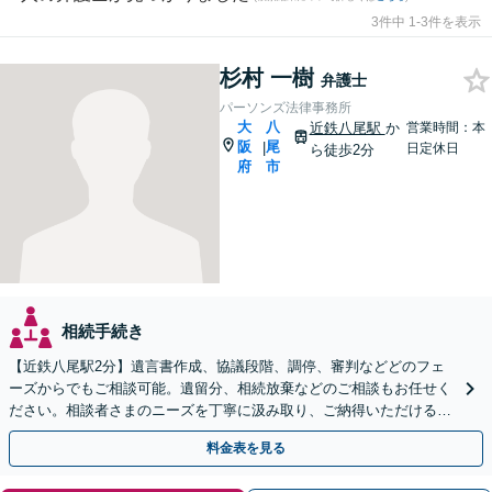
3件中 1-3件を表示
杉村 一樹
弁護士
パーソンズ法律事務所
大
八
近鉄八尾駅
か
営業時間：本
阪
尾
|
日定休日
ら徒歩2分
府
市
相続手続き
【近鉄八尾駅2分】遺言書作成、協議段階、調停、審判などどのフェ
ーズからでもご相談可能。遺留分、相続放棄などのご相談もお任せく
ださい。相談者さまのニーズを丁寧に汲み取り、ご納得いただける解
決を実現できるよう尽力します【夜間・休日相談OK】
料金表を見る