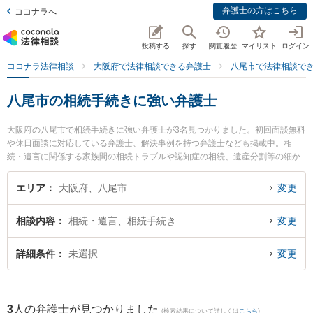
弁護士の方はこちら
ココナラへ
投稿する
探す
閲覧履歴
マイリスト
ログイン
ココナラ法律相談
大阪府で法律相談できる弁護士
八尾市で法律相談で
八尾市の相続手続きに強い弁護士
大阪府の八尾市で相続手続きに強い弁護士が3名見つかりました。初回面談無料
や休日面談に対応している弁護士、解決事例を持つ弁護士なども掲載中。相
続・遺言に関係する家族間の相続トラブルや認知症の相続、遺産分割等の細か
な分野での絞り込み検索もでき便利です。特にパーソンズ法律事務所の杉村 一
樹弁護士やはなぞの綜合法律事務所 八尾オフィスの瀬河 良太弁護士、河原綜合
エリア
大阪府、八尾市
変更
法律事務所の河原 秀樹弁護士のプロフィール情報や弁護士費用、強みなどが注
目されています。『八尾市で土日や夜間に発生した相続手続きのトラブルを今
相談内容
相続・遺言、相続手続き
変更
すぐに弁護士に相談したい』『相続手続きのトラブル解決の実績豊富な近くの
弁護士を検索したい』『初回相談無料で相続手続きを法律相談できる八尾市内
の弁護士に相談予約したい』などでお困りの相談者さんにおすすめです。
詳細条件
未選択
変更
3
人の弁護士が見つかりました
(検索結果について詳しくは
こちら
)