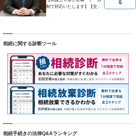
る
制で対応いたします】【交通
事故、借金、相続、離婚、企
業法務・法人破産初回相談無
料】【布施駅すぐイオン布施
駅前店５階】 お悩みは【弁護
士法人ｉ 東大阪法律事務
相続に関する診断ツール
所 】におまかせください！
相続手続きの法律Q&Aランキング