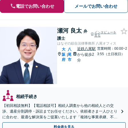
電話でお問い合わせ
メールでお問い合わせ
瀬河 良太
弁
インタビューを
見る
護士
はなぞの綜合法律事務所 八尾オフィス
近鉄八尾駅
営業時間：00:00~2
大
八
3:55（土日祝日）
阪
尾
から徒歩2
|
府
市
分
相続手続き
【初回相談無料】【電話相談可】相続人調査から他の相続人との交
渉、遺産分割調停・訴訟までお任せください。依頼者さま一人ひとり
に合わせ、最適な解決策をご提案いたします「複雑な事業承継、不動
産相続などにも対応」【完全個室対応】【休日・夜間相談可】
料金表を見る