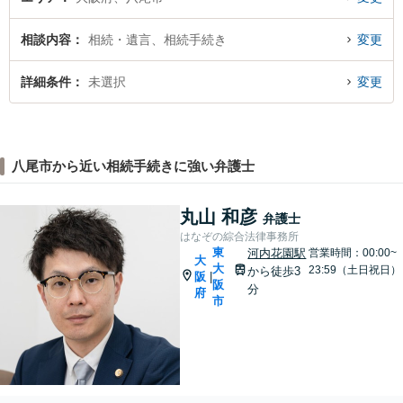
相談内容
相続・遺言、相続手続き
変更
詳細条件
未選択
変更
八尾市から近い相続手続きに強い弁護士
丸山 和彦
弁護士
はなぞの綜合法律事務所
東
河内花園駅
営業時間：00:00~
大
大
23:59（土日祝日）
から徒歩3
阪
|
阪
分
府
市