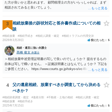
た方が良いかと思われます。 顧問税理士の方がいらっしゃれば、まず
相談されてみると良いでしょう。
3
相続放棄後の訴状対応と答弁書作成についての相
談
#相続放棄
#相続手続き
#相続人調査・確定
#相続トラブルの代理交渉
2026年3月28日
役にたった
5
相続・遺言に強い弁護士
髙橋 俊太
弁護士
＞相続放棄申述受理証明書の写しで良いのでしょうか？ 提出するもの
自体は写しで構いません。 ＞証拠説明書とはなんでしょうか？ 下記を
ご参照ください。 https://www.courts.go.jp/tokyo-s/vc-files/tokyo-s/file/
14-1kisairei.pdf
4
父の遺産相続、放棄すべきか調査してから決める
べきか？
#相続財産調査・鑑定
#遺産分割
#不動産・土地の相続
#相続人調査・確定
#相続放棄
#相続手続き
2025年7月15日
役にたった
5