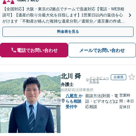
【全国対応】大阪・東京の2拠点でチームで迅速対応【電話・WEB相
談可】【遺産の取り分最大化を目指します】1営業日以内の返信を心
がけます「不動産が絡んだ複雑な遺産分割／遺留分／遺言書の作成・
執行／事業承継など、お任せください」【休日相談あり】
料金表を見る
電話でお問い合わせ
メールでお問い合わせ
北川 舜
兵庫県
インタビュー
を見る
弁護士
姫路駅前法律事務所
営業時
八尾市
か
面談方法(対面・電
らも相談
話・ビデオなど)は
間：本日
受付中
応相談
定休日