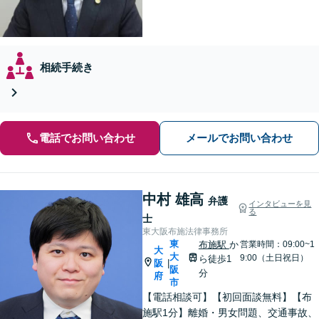
相続手続き
電話でお問い合わせ
メールでお問い合わせ
中村 雄高
弁護
インタビューを見
る
士
東大阪布施法律事務所
東
布施駅
か
営業時間：09:00~1
大
大
9:00（土日祝日）
ら徒歩1
阪
|
阪
分
府
市
【電話相談可】【初回面談無料】【布
施駅1分】離婚・男女問題、交通事故、