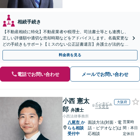
相続手続き
【不動産相続に特化】不動産業者や税理士、司法書士等とも連携し、
正しい評価額や適切な売却時期などをアドバイスします。名義変更な
どの手続きもサポート【ミスのない公正証書遺言】弁護士が法的な観
点から遺言書を作成します。
料金表を見る
電話でお問い合わせ
メールでお問い合わせ
小西 憲太
大阪府
インタビュ
ーを見る
郎
弁護士
小西法律事務所
営業時
八尾市
か
面談方法(対面・電
らも相談
話・ビデオなど)は
間：本日
受付中
応相談
定休日