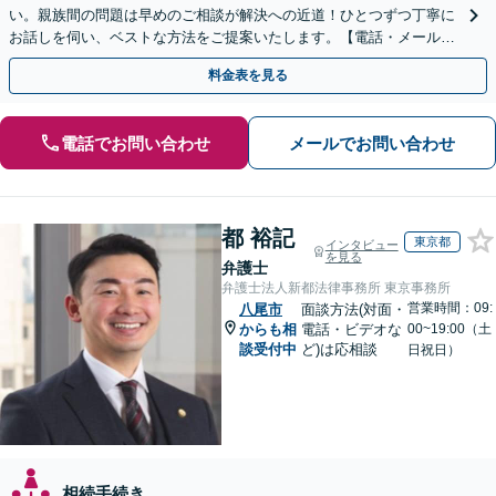
い。親族間の問題は早めのご相談が解決への近道！ひとつずつ丁寧に
お話しを伺い、ベストな方法をご提案いたします。【電話・メール相
談初回無料】【休日夜間対応可】【オンライン可能】
料金表を見る
電話でお問い合わせ
メールでお問い合わせ
都 裕記
東京都
インタビュー
を見る
弁護士
弁護士法人新都法律事務所 東京事務所
営業時間：09:
八尾市
面談方法(対面・
からも相
電話・ビデオな
00~19:00（土
談受付中
ど)は応相談
日祝日）
相続手続き