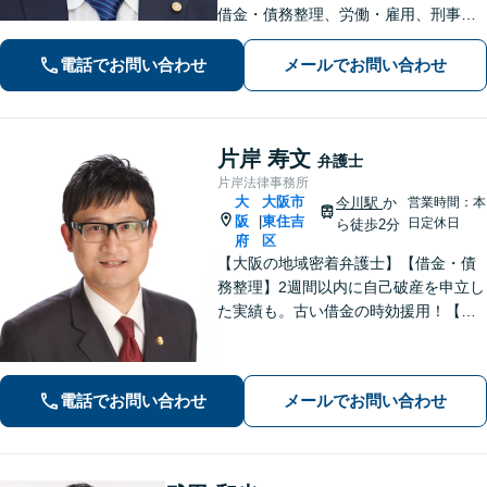
借金・債務整理、労働・雇用、刑事事
件 など【相談しやすいリーズナブルな
料金体系】【着手金0円】で対応する分
電話でお問い合わせ
メールでお問い合わせ
野も！依頼者さまと「共闘」し、最後
まで味方になります
片岸 寿文
弁護士
片岸法律事務所
大
大阪市
今川駅
か
営業時間：本
阪
東住吉
|
日定休日
ら徒歩2分
府
区
【大阪の地域密着弁護士】【借金・債
務整理】2週間以内に自己破産を申立し
た実績も。古い借金の時効援用！【刑
事事件】実績90件以上！性犯罪や少年
事件も実績あり。【交通事故】初期対
応・増額交渉の相談。【今川駅2分】
電話でお問い合わせ
メールでお問い合わせ
【初回30分無料相談】