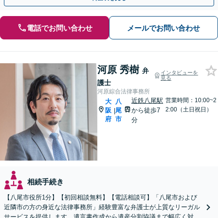
電話でお問い合わせ
メールでお問い合わせ
河原 秀樹
弁
インタビューを
見る
護士
河原綜合法律事務所
近鉄八尾駅
営業時間：10:00~2
大
八
2:00（土日祝日）
阪
尾
から徒歩7
|
府
市
分
相続手続き
【八尾市役所1分】【初回相談無料】【電話相談可】「八尾市および
近隣市の方の身近な法律事務所」経験豊富な弁護士が上質なリーガル
サービスを提供します。遺言書作成から遺産分割協議まで幅広く対応