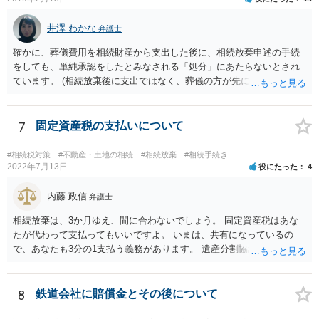
亡くなってから相続すると、両親のどちらかが亡くなってから相続す
るより非課税の枠が減少します。 計画的に相続をするのがおすすめと
井澤 わかな
弁護士
いうことになります。これ以外にも気をつける点はあるかもしれませ
確かに、葬儀費用を相続財産から支出した後に、相続放棄申述の手続
んので、一度相談して想定するのがおすすめと思います。
をしても、単純承認をしたとみなされる「処分」にあたらないとされ
ています。 (相続放棄後に支出ではなく、葬儀の方が先に来るのが通常
だと思いますので、葬儀→葬儀費用を相続財産から支出→相続放棄申
述の手続ということだと思いますが) ただ、葬儀費用ならいくらでもよ
いということではなく、身分相応の、社会的儀式として当然認められ
7
固定資産税の支払いについて
る程度の金額に留まると考えた方がよいです。 もし、相続人の皆さん
に葬儀費用を支出する経済力がなく、質素な葬儀を行った費用であれ
#相続税対策
#不動産・土地の相続
#相続放棄
#相続手続き
ば相続財産から支出しても単純承認と認められない可能性が高いの
2022年7月13日
役にたった
4
で、相続放棄申述が受理される可能性も高いと思います。
内藤 政信
弁護士
相続放棄は、3か月ゆえ、間に合わないでしょう。 固定資産税はあな
たが代わって支払ってもいいですよ。 いまは、共有になっているの
で、あなたも3分の1支払う義務があります。 遺産分割協議をして、不
動産取得者を決めて、相続登記する必要があります。 登記名義人に支
払い義務があります。
8
鉄道会社に賠償金とその後について