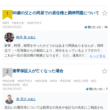
1
90歳の父との同居での居住権と調停問題について
#調停
#遺産分割
#相続手続き
2018年5月9日
役にたった
52
峰岸 泉
弁護士
家事，料理，雑用をやったかどうかはあまり関係ありませんが，現時
点で，一応母親からの相続により，持分をもっているようですので，
これが一応の居住権の根拠となります。 ただ，遺産分割により，母の
持分を父親が取得した場合，住み続けるのは難しいかも知れません。
2
連帯保証人が亡くなった場合
#相続放棄
#相続手続き
#相続放棄
#M&A・事業承継
#相続人調査・確定
#相続財産調査・鑑定
2024年3月6日
役にたった
7
泉 亮介
弁護士
支払いの費目等については税理士の先生や会計士の先生にご相談され