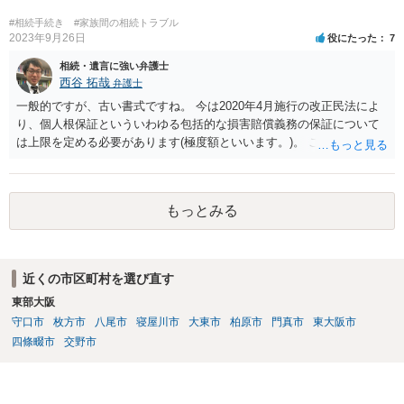
めて、弁護士見解を確認等するためによく打ち合わせた方がよいと思
います。単に面倒臭いということで書面提出をしないということであ
#相続手続き
#家族間の相続トラブル
れば、当該弁護士との委任関係を修了した上で、貴方のほうで書面提
2023年9月26日
役にたった
7
出することを検討なさった方がよいでしょう。
相続・遺言に強い弁護士
西谷 拓哉
弁護士
一般的ですが、古い書式ですね。 今は2020年4月施行の改正民法によ
り、個人根保証といういわゆる包括的な損害賠償義務の保証について
は上限を定める必要があります(極度額といいます。)。 この書式にサ
インしても、実際は連帯保証部分は民法465条の2②により無効とな
り、会社側は請求できない可能性が高そうです。
もっとみる
近くの市区町村を選び直す
東部大阪
守口市
枚方市
八尾市
寝屋川市
大東市
柏原市
門真市
東大阪市
四條畷市
交野市