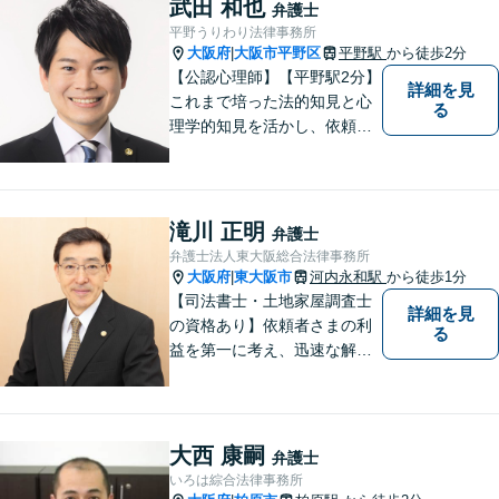
武田 和也
弁護士
平野うりわり法律事務所
大阪府
大阪市平野区
平野駅
から徒歩2分
|
【公認心理師】【平野駅2分】
詳細を見
これまで培った法的知見と心
る
理学的知見を活かし、依頼者
様の不安や悩みに寄り添いな
がら、問題解決に向けて尽力
いたします。 どんなお悩みで
も、まずはご相談ください。
滝川 正明
弁護士
弁護士法人東大阪総合法律事務所
大阪府
東大阪市
河内永和駅
から徒歩1分
|
【司法書士・土地家屋調査士
詳細を見
の資格あり】依頼者さまの利
る
益を第一に考え、迅速な解決
を目指します。不貞慰謝料請
求や財産分与など幅広く対応
「明け渡し請求はお任せ／ス
ムーズな明け渡し請求で依頼
大西 康嗣
弁護士
者さまの被害を最小限に抑え
いろは綜合法律事務所
る」