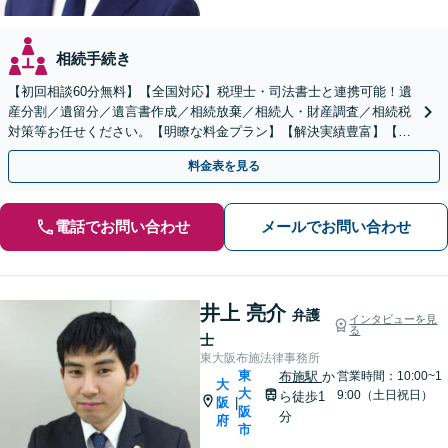
相続手続き
【初回相談60分無料】【全国対応】税理士・司法書士と連携可能！遺
産分割／遺留分／遺言書作成／相続放棄／相続人・財産調査／相続税
対策等お任せください。【明瞭な料金プラン】【解決実績豊富】【電
話相談可】
料金表を見る
電話でお問い合わせ
メールでお問い合わせ
井上 亮介
弁護
インタビューを見
る
士
東大阪布施法律事務所
東
布施駅
か
営業時間：10:00~1
大
大
9:00（土日祝日）
ら徒歩1
阪
|
阪
分
府
市