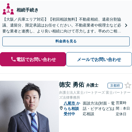
相続手続き
【大阪／兵庫エリア対応】【初回相談無料】不動産相続、遺産分割協
議、遺留分、限定承認はお任せください。不動産業者や税理士など必
要な業者と連携し、より良い相続に向けて尽力します。早めのご相談
が複雑化を防ぐカギとなります【休日相談可】
料金表を見る
電話でお問い合わせ
メールでお問い合わせ
徳安 勇佑
弁護士
京都府
弁護士法人富士パートナーズ 富士パートナー
ズ法律事務所
営業時
八尾市
か
面談方法(対面・電
らも相談
話・ビデオなど)は
間：本日
受付中
応相談
定休日