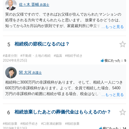
佐々木 晋輔
弁護士
実のお父様ですので、できればお父様が住んでおられたマンションの
処理をされる方向で考えられたらと思います。 放棄するかどうかは、
知ってから3カ月以内が原則ですが、家庭裁判所に申立すれば3カ月の
期間を伸長することができます。 その間に、財産の状況を調査して、
放棄するかどうか決めることができます。 銀行やサラ金が数年も放置
することはありませんので、数年後に借金が発見される可能性はほぼ
5
相続税の節税になるのは？
ありません。 なお、私が扱った相続放棄を検討していた案件で、期間
伸長して調査したところ、サラ金に対する過払金など相当な財産が見
#遺産分割
#不動産・土地の相続
#協議
#相続手続き
つかったため相続したという事例がありました。
2024年8月25日
役にたった
5
関 大河
弁護士
相続時に3000万円の非課税枠があります。 そして、相続人一人につき
600万円の非課税枠があります。よって、全員で相続した場合、5400
万円の非課税枠の範囲に相続が収まる場合、税金はなしです。 一人が
相続放棄すると、600万円の枠が一つ減ります。よって、4800万円の
範囲となります。 一般的には、全員で相続する方が税金はお得です。
また、全員で相続しても、話し合いの結果、親がすべて相続と決める
6
相続放棄したあとの葬儀代金はもらえるのか？
こともできます。この場合でも相続の非課税枠は、全員で相続した540
0万円分使えます。 父が亡くなり、母が全部相続すると、母から三人
#相続放棄
#相続手続き
#口座凍結解除
#相続放棄
で相続する際は、4800万円が非課税枠となります。 そうすると、母が
2019年2月13日
役にたった
14