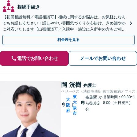
相続手続き
【初回相談無料／電話相談可】相続に関するお悩みは、お気軽になん
でもお話しください！話しやすい雰囲気づくりを心掛け、きめ細やか
に対応いたします【出張相談可／入院中・施設に入所中の方もご相談
ください】【子連れ相談・車いす利用可】
料金表を見る
電話でお問い合わせ
メールでお問い合わせ
岡 洸樹
弁護士
ベリーベスト法律事務所 東大阪布施オフィス
東
布施駅
か
営業時間：09:30~1
大
大
8:00（土日祝日）
ら徒歩2
阪
|
阪
分
府
市