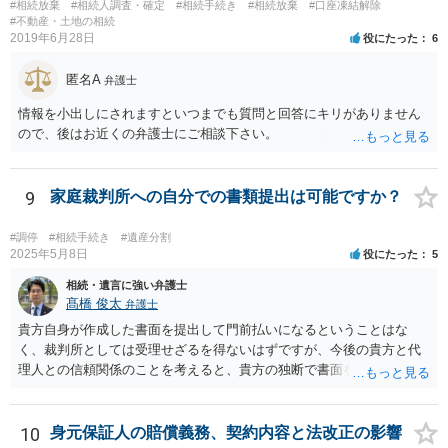
#相続放棄
#相続人調査・確定
#相続手続き
#相続放棄
#口座凍結解除
#不動産・土地の相続
2019年6月28日
役にたった
6
匿名A
弁護士
情報を小出しにされますといつまでも質問と回答にキリがありません
ので、後はお近くの弁護士にご相談下さい。
9
家庭裁判所への自分での書類提出は可能ですか？
#調停
#相続手続き
#遺産分割
2025年5月8日
役にたった
5
相続・遺言に強い弁護士
髙橋 俊太
弁護士
貴方自身が作成した書面を提出して門前払いになるということはな
く、裁判所としては受理せざるを得ないはずですが、今後の貴方と代
理人との信頼関係のことを考えると、貴方の独断で書面を提出したり
裁判所に電話したりするのはお勧めしにくいところです。 現在の弁護
士が主張書面の提出を渋っているようですが、弁護士として提出の実
益がないと考えている可能性もあると思いますので、そのあたりも含
10
身元保証人の賠償義務、契約内容と法改正の影響