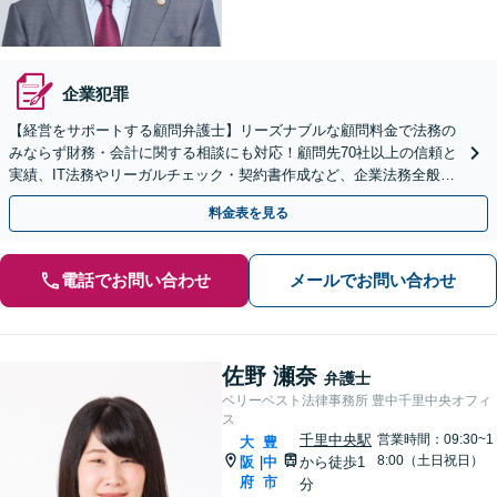
企業犯罪
【経営をサポートする顧問弁護士】リーズナブルな顧問料金で法務の
みならず財務・会計に関する相談にも対応！顧問先70社以上の信頼と
実績、IT法務やリーガルチェック・契約書作成など、企業法務全般に
ついてお気軽にご相談ください
料金表を見る
電話でお問い合わせ
メールでお問い合わせ
佐野 瀬奈
弁護士
ベリーベスト法律事務所 豊中千里中央オフィ
ス
千里中央駅
営業時間：09:30~1
大
豊
8:00（土日祝日）
阪
中
から徒歩1
|
府
市
分