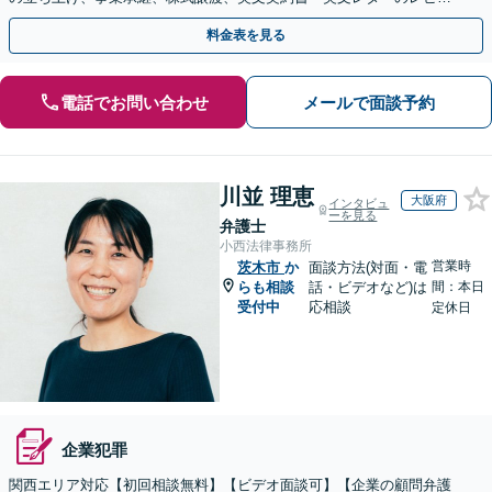
ー・ドラフトなどに対応。
料金表を見る
電話でお問い合わせ
メールで面談予約
川並 理恵
大阪府
インタビュ
ーを見る
弁護士
小西法律事務所
営業時
茨木市
か
面談方法(対面・電
らも相談
話・ビデオなど)は
間：本日
受付中
応相談
定休日
企業犯罪
関西エリア対応【初回相談無料】【ビデオ面談可】【企業の顧問弁護