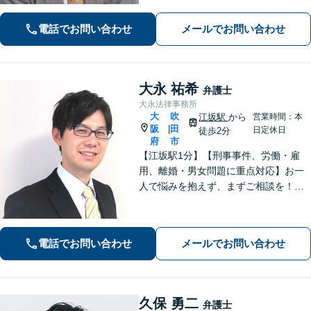
料（一部除く）】【夜間・休日の相談
可能】
電話でお問い合わせ
メールでお問い合わせ
大永 祐希
弁護士
大永法律事務所
大
吹
江坂駅
から
営業時間：本
阪
田
|
日定休日
徒歩2分
府
市
【江坂駅1分】【刑事事件、労働・雇
用、離婚・男女問題に重点対応】お一
人で悩みを抱えず、まずご相談を！き
め細かいコミュニケーションを大切に
し、寄り添うながらともに解決を目指
します。当日・夜間・電話相談可能で
電話でお問い合わせ
メールでお問い合わせ
す。【法テラス利用可】【WEB面談
可】
久保 勇二
弁護士