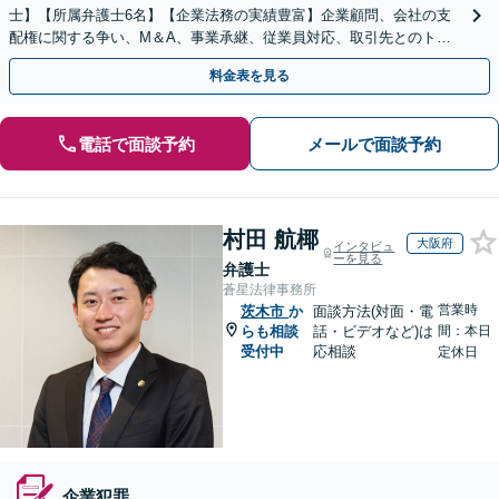
士】【所属弁護士6名】【企業法務の実績豊富】企業顧問、会社の支
配権に関する争い、M＆A、事業承継、従業員対応、取引先とのトラ
ブル、債権回収等につき豊富な対応実績
料金表を見る
電話で面談予約
メールで面談予約
村田 航椰
大阪府
インタビュ
ーを見る
弁護士
蒼星法律事務所
営業時
茨木市
か
面談方法(対面・電
らも相談
話・ビデオなど)は
間：本日
受付中
応相談
定休日
企業犯罪