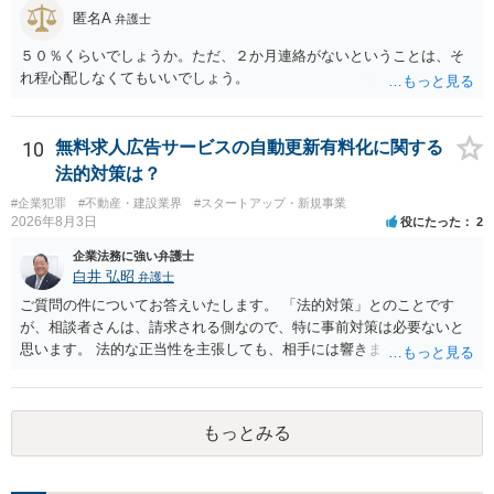
匿名A
弁護士
５０％くらいでしょうか。ただ、２か月連絡がないということは、そ
れ程心配しなくてもいいでしょう。
10
無料求人広告サービスの自動更新有料化に関する
法的対策は？
#企業犯罪
#不動産・建設業界
#スタートアップ・新規事業
2026年8月3日
役にたった
2
企業法務に強い弁護士
白井 弘昭
弁護士
ご質問の件についてお答えいたします。 「法的対策」とのことです
が、相談者さんは、請求される側なので、特に事前対策は必要ないと
思います。 法的な正当性を主張しても、相手には響きません。そもそ
も、法的正当性が薄いことは相手も分かっていますので。 相手方が法
的手段として裁判（おそらく少額訴訟）をするかどうかの問題ですの
で、訴訟を提起してきたら粛々と対応することになります。 少額訴訟
もっとみる
は、１人（１社）年間１０回までしかできないので、こちらが毅然と
支払いを拒否すれば、少額訴訟を提起する可能性は、低いものと思わ
れます。 ただ、裁判を東京などの遠隔地で起こされますと、対応する