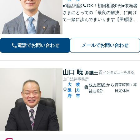
●電話相談📞OK！初回相談0円●依頼者
さまにとっての「最良の解決」に向け
て一緒に歩んでまいります【💬感謝の
声多数！】丁寧・わかりやすい説明。
安心してご相談ください【弁護士歴10
年以上】【土日祝日対応】【枚方市駅3
電話でお問い合わせ
メールでお問い合わせ
0秒／駅近で便利】
山口 暁
弁護士
インタビューを見る
山口法律事務所
大
枚
枚方市駅
から
営業時間：本
阪
方
|
日定休日
徒歩6分
府
市