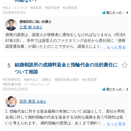
うタイムカード不正打刻による返還請求はどのようにおこなえばよい
#法人・ビジネス
#偽造罪
#架空請求
#企業犯罪
でしょうか？」 想定できる虚偽を前提に、相手と協議して詰めればよ
2026年4月3日
役にたった
4
いかと思います。 確実な記録があれば、それによるのがよいですが、
すべては不可能でしょうので。 相手の言動には早急には返事をせずに
債権回収に強い弁護士
弁護士と相談しながら、対応策を検討する方がよいでしょう。 また、
土屋 峻
弁護士
返還が難しい場合、損害賠償を請求する事はできますでしょうか？ 法
債権の譲渡は、譲渡人が債務者に通知をしなければなりません（民法4
的には可能ですが、立証の問題があります。 協議でも問題にできそう
67条1項）。本件では譲受人のファクタリング会社から貴社宛に「債権
ですが、調停なども検討できるでしょう。 また、返還請求も損害賠償
譲渡通知書」が届いたとのことですから、譲渡人による通知ではない
請求もせず、「詐欺」として、警察に被害届を出す事は可能でしょう
ため、債務者対抗要件が充足されていないでしょう。この観点から
か？ 内容的には検討できますが、立証は、民事よりさらにワンランク
は、当該ファクタリング会社が詐称譲受人の可能性があるとすら指摘
上がります。 警察に相談されてもよい事案だとは思います。
できるでしょう。 次に、たとえファクタリング会社からの「債権譲渡
5
結婚相談所の成婚料返金と指輪代金の法的責任に
通知書」であっても、それが譲渡人の個人事業主の委託を受けてなさ
ついて相談
れていた場合等であり、債務者対抗要件の問題をクリアされていたと
#不祥事対応
#海外法人・国際法
#顧問弁護士契約
#企業犯罪
しても、当該ファクタリング会社が譲受債権請求訴訟を提起する場
#契約書作成・リーガルチェック
合、譲受債権の発生原因事実を立証しなければなりません。 「譲渡人
2025年12月9日
役にたった
2
は当社にとって全くの見知らぬ人物で、一切関係がなく、当該債権は
現在・将来ともに存在しないと断言でき」ないということであれば、
笹田 典宏
弁護士
この立証の見込みが立たないでしょうから、訴訟になったとしても、
かかる点で争うべきでしょう（といっても否認すれば足りると思いま
1. 指輪代金に対する返金義務の有無について 結論として、貴社が男性
す。）。 以上述べましたが、令和7年12月から令和11年までに発生す
会員に対して婚約指輪の代金を返金する法的な義務を負う可能性は低
る一切の債権となれば、約4年という一定の期間の将来債権譲渡とな
いと考えられます。 婚約指輪の授受は、あくまで婚約当事者である男
り、訴求されている債権の額も相当程度の金額になっていると推察し
性会員と女性会員との間の個人的な贈与契約です。結婚相談所である