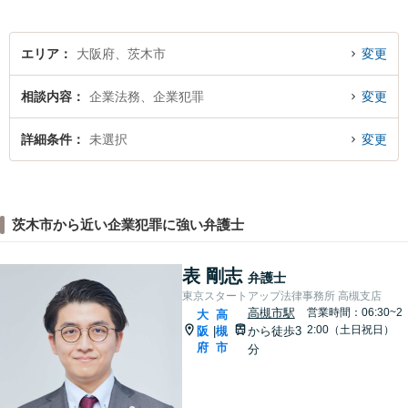
エリア
大阪府、茨木市
変更
相談内容
企業法務、企業犯罪
変更
詳細条件
未選択
変更
茨木市から近い企業犯罪に強い弁護士
表 剛志
弁護士
東京スタートアップ法律事務所 高槻支店
高槻市駅
営業時間：06:30~2
大
高
2:00（土日祝日）
阪
槻
から徒歩3
|
府
市
分