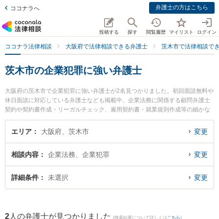
弁護士の方はこちら
ココナラへ
投稿する
探す
閲覧履歴
マイリスト
ログイン
ココナラ法律相談
大阪府で法律相談できる弁護士
茨木市で法律相談で
茨木市の企業犯罪に強い弁護士
大阪府の茨木市で企業犯罪に強い弁護士が2名見つかりました。初回面談無料や
休日面談に対応している弁護士なども掲載中。企業法務に関係する顧問弁護士
契約や契約書作成・リーガルチェック、雇用契約書・就業規則作成等の細かな
分野での絞り込み検索もでき便利です。特に柏葉法律事務所の河野 嵩士弁護士
や葉方法律事務所の葉方 心平弁護士のプロフィール情報や弁護士費用、強みな
エリア
大阪府、茨木市
変更
どが注目されています。『茨木市で土日や夜間に発生した企業犯罪のトラブル
を今すぐに弁護士に相談したい』『企業犯罪のトラブル解決の実績豊富な近く
相談内容
企業法務、企業犯罪
変更
の弁護士を検索したい』『初回相談無料で企業犯罪を法律相談できる茨木市内
の弁護士に相談予約したい』などでお困りの相談者さんにおすすめです。
詳細条件
未選択
変更
2
人の弁護士が見つかりました
(検索結果について詳しくは
こちら
)