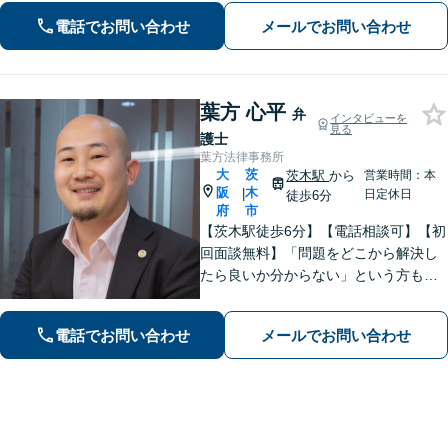
などの刑事事件にも幅広く対応。紛争
電話でお問い合わせ
メールでお問い合わせ
化してしてしまった問題も、より良い
着地点を探り、交渉を重ねます【初回
相談無料】
葉方 心平
弁
インタビューを
見る
護士
葉方法律事務所
大
茨
茨木駅
から
営業時間：本
阪
木
|
日定休日
徒歩6分
府
市
【茨木駅徒歩6分】【電話相談可】【初
回面談無料】「問題をどこから解決し
たら良いか分からない」という方も、
お気軽にご相談ください！離婚・相
続・交通事故など、「不利」「厳し
電話でお問い合わせ
メールでお問い合わせ
い」と思われる内容にも幅広く対応し
ます【朝8:30から営業】