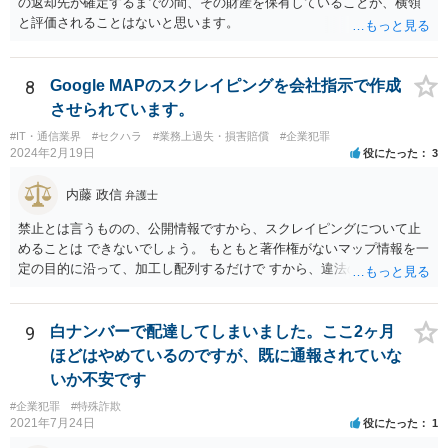
の返却先が確定するまでの間、その財産を保有していることが、横領
ことはありません。しかし、事件性があるかどうかを判断するため
と評価されることはないと思います。
に、関係者から事情を聴くことがあります。その場合には誠実な事実
説明を行ってください。
8
Google MAPのスクレイピングを会社指示で作成
させられています。
#IT・通信業界
#セクハラ
#業務上過失・損害賠償
#企業犯罪
2024年2月19日
役にたった
3
内藤 政信
弁護士
禁止とは言うものの、公開情報ですから、スクレイピングについて止
めることは できないでしょう。 もともと著作権がないマップ情報を一
定の目的に沿って、加工し配列するだけで すから、違法の問題は生じ
ないでしょう。 かりに問題が生じた場合、責任を負うのは業務を命令
した会社ですね。（私見）
9
白ナンバーで配達してしまいました。ここ2ヶ月
ほどはやめているのですが、既に通報されていな
いか不安です
#企業犯罪
#特殊詐欺
2021年7月24日
役にたった
1