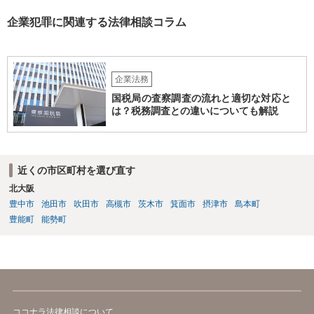
だけで費用がかかりますので、難しいところです。 当事者での対応で
すと、押し負けて支払うかもと考えますので、弁護士に依頼するなど
企業犯罪に関連する法律相談コラム
して対応をすれば、より裁判をしてくる可能性は減りますが、当然費
用がかかります。 毅然と拒否して後は裁判するならしてくださいの対
応、弁護士に依頼して同様の対応、裁判してきたら、従業員にて粛々
と対応のどれかを選択することになります。 以上、ご参考まで。
企業法務
国税局の査察調査の流れと適切な対応と
は？税務調査との違いについても解説
近くの市区町村を選び直す
北大阪
豊中市
池田市
吹田市
高槻市
茨木市
箕面市
摂津市
島本町
豊能町
能勢町
ココナラ法律相談について