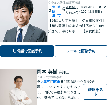
クラルス法律会計事務所
大
吹
江坂駅
か
営業時間：10:00~2
阪
田
|
0:00（土日祝日）
ら徒歩2分
府
市
【関西エリア対応】【初回相談無料】
【相続問題】紛争後の対応から生前対
策まで丁寧にサポート【男女問題】金
銭やお子さまに関わる問題に対応可能
【借金問題】一人で悩まず、私と一緒
に解決させましょう【夜間・休日面談
電話で面談予約
メールで面談予約
可】【WEB面談】【完全個室】
岡本 英樹
弁護士
門真市民法律事務所
大阪府
門真市
門真市駅
から徒歩3分
|
困っている方の力になれるよ
詳細を見
う、門真で事務所を開きまし
る
た。 弊所では労働、相続、離
婚、交通事故、不動産、破
産、中小企業法務その他様々