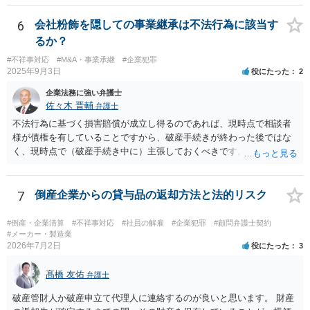
ます。ご不安な気持ちを解消するために、法律事務所にご相談に赴く
貴社は、その贈与契約の当事者ではありません。したがって、仮に女
ことを検討されても良いでしょう。
性が返金義務を負う場合であっても、貴社が返金義務を負う法的根拠
6
会社粉飾を隠しての事業継承は不法行為に該当す
は見当たりません。 また、国際結婚の仲介契約に関する裁判例では、
るか？
会員の個人的な理由による破談で追加的に発生した費用は会員自身が
#不祥事対応
#M&A・事業承継
#企業犯罪
負担すべきであり、仲介業者に責任がない限り、成婚料の支払いを拒
2025年9月3日
役にたった
2
絶することはできないと判断されています。この裁判例は、仲介業者
の責任範囲が、会員間の個人的な問題とは切り離して考えられること
企業法務に強い弁護士
を示唆しており、本件でも同様に、指輪の返還が貴社の責任範囲外の
佐々木 晋輔
弁護士
問題であると主張する上で参考になります。 2. 今後の対応について
不法行為に基づく損害賠償が成立し得るのであれば、現時点で相談者
相手方代理人に対し、内容証明郵便などで書面にて貴社の見解を明確
様が債権を有していることですから、破産手続きが終わった後ではな
に伝えることが重要です。その書面には、以下の内容を盛り込むこと
く、現時点で（破産手続き中に）主張しておくべきです。 また、「会
が考えられます。 成婚料について: 円満な解決を優先する観点から、
長、息子は子会社を残し 親会社の仕事を引き受けて営業し」ている
経営判断として返金に応じる意向であることを伝える（ただし、法的
という点について、破産する親会社から子会社に対して何らかの請求
には上記の裁判例のように、貴社に返金義務は無いと判断される可能
の余地があるかもしれませんので、裁判所（破産管財人）に具体的な
7
倒産企業からの貸与品の返却方法と法的リスク
性が高いと思われます。）。 指輪代金について: 前述の通り、男性会
状況を説明しておくべきだと思います。 上記に関しては、相談者様か
員と女性会員との間の個人間の贈与であり、貴社に法的な返金義務は
ら破産を依頼している申立代理人に説明し、申立代理人から裁判所
#倒産・企業清算
#不祥事対応
#社員の解雇
#企業犯罪
#顧問弁護士契約
ないことを、法的根拠と共に冷静に主張する。 「刑事訴訟」との主張
（破産管財人）に説明してもらうのが通常の流れです。 申立代理人は
#メーカー・製造業
に対して: 本件は、契約の履行や返金を巡る民事上の紛争であり、貴社
2026年7月2日
役にたった
3
先代社長と関係があるとのことですが、すくなくとも相談者様から申
に当初から金銭を騙し取る意図（詐欺罪の構成要件である欺罔行為）
立代理人にしっかりと伝えて、申立代理人がどう対応するのか確認し
があったとは考えにくく、刑事事件として立件される可能性は極めて
髙橋 友佑
ておいたほうがいいと思います。
弁護士
低いと思われます。 3. 警察からの連絡について 警察は「民事不介
破産管財人か破産申立て代理人に連絡するのが良いと思います。 財産
入」を原則としており、契約トラブルなどの個人間の紛争に介入する