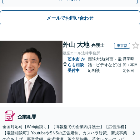
メールでお問い合わせ
外山 大地
弁護士
東京都
銀座エール法律事務所
営業時
茨木市
か
面談方法(対面・電
らも相談
話・ビデオなど)は
間：本日
受付中
応相談
定休日
企業犯罪
全国対応可【Web面談可】【博報堂での企業内弁護士】【広告法務】
【電話相談可】YoutubeやSNSの広告規制、カスハラ対策、新規事業
の立ち上げ、事業承継、株式譲渡、英文契約書・英文レターのレビュ