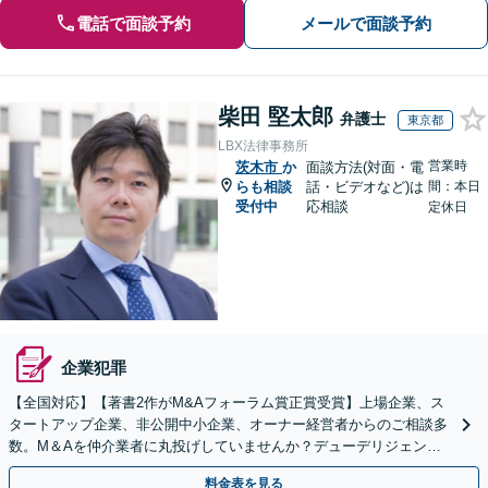
電話で面談予約
メールで面談予約
柴田 堅太郎
弁護士
東京都
LBX法律事務所
営業時
茨木市
か
面談方法(対面・電
らも相談
話・ビデオなど)は
間：本日
受付中
応相談
定休日
企業犯罪
【全国対応】【著書2作がM&Aフォーラム賞正賞受賞】上場企業、ス
タートアップ企業、非公開中小企業、オーナー経営者からのご相談多
数。M＆Aを仲介業者に丸投げしていませんか？デューデリジェンス
や契約書作成・交渉はお任せください【初回無料】
料金表を見る