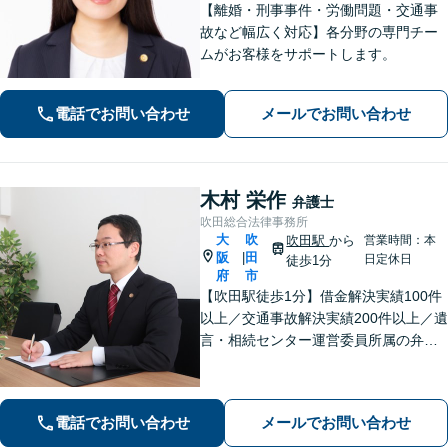
【離婚・刑事事件・労働問題・交通事
故など幅広く対応】各分野の専門チー
ムがお客様をサポートします。
電話でお問い合わせ
メールでお問い合わせ
木村 栄作
弁護士
吹田総合法律事務所
大
吹
吹田駅
から
営業時間：本
阪
田
|
日定休日
徒歩1分
府
市
【吹田駅徒歩1分】借金解決実績100件
以上／交通事故解決実績200件以上／遺
言・相続センター運営委員所属の弁護
士です。【弁護士歴10年以上】精神的
な負担や面倒な手続き、交渉はお任せ
ください。きめ細やかで丁寧な対応が
電話でお問い合わせ
メールでお問い合わせ
モットーです。