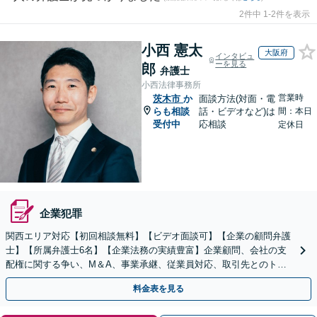
2件中 1-2件を表示
小西 憲太
大阪府
インタビュ
ーを見る
郎
弁護士
小西法律事務所
営業時
茨木市
か
面談方法(対面・電
らも相談
話・ビデオなど)は
間：本日
受付中
応相談
定休日
企業犯罪
関西エリア対応【初回相談無料】【ビデオ面談可】【企業の顧問弁護
士】【所属弁護士6名】【企業法務の実績豊富】企業顧問、会社の支
配権に関する争い、M＆A、事業承継、従業員対応、取引先とのトラ
ブル、債権回収等につき豊富な対応実績
料金表を見る