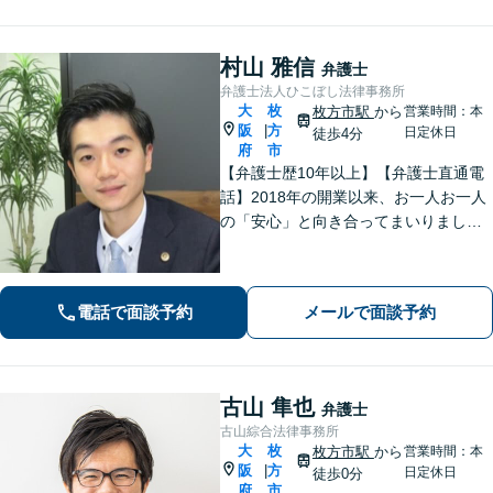
村山 雅信
弁護士
弁護士法人ひこぼし法律事務所
大
枚
枚方市駅
から
営業時間：本
阪
方
|
日定休日
徒歩4分
府
市
【弁護士歴10年以上】【弁護士直通電
話】2018年の開業以来、お一人お一人
の「安心」と向き合ってまいりまし
た。これまで培ってきた経験と交渉力
を活かし、「頼んでよかった」と言っ
ていただける結果を目指し、迅速かつ
電話で面談予約
メールで面談予約
粘り強く対応することをお約束しま
す。
古山 隼也
弁護士
古山綜合法律事務所
大
枚
枚方市駅
から
営業時間：本
阪
方
|
日定休日
徒歩0分
府
市