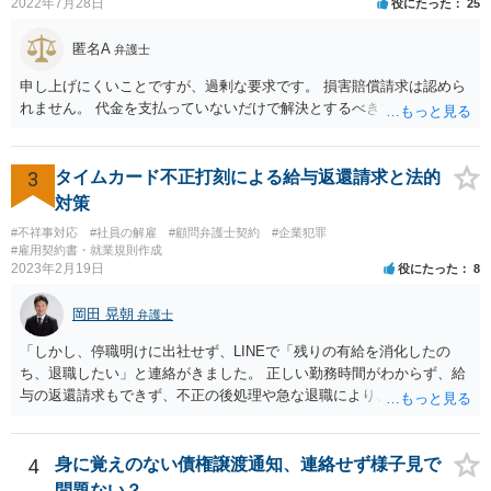
2022年7月28日
役にたった
25
ちょ銀行の自由です。
匿名A
弁護士
申し上げにくいことですが、過剰な要求です。 損害賠償請求は認めら
れません。 代金を支払っていないだけで解決とするべきでしょう。
3
タイムカード不正打刻による給与返還請求と法的
対策
#不祥事対応
#社員の解雇
#顧問弁護士契約
#企業犯罪
#雇用契約書・就業規則作成
2023年2月19日
役にたった
8
岡田 晃朝
弁護士
「しかし、停職明けに出社せず、LINEで「残りの有給を消化したの
ち、退職したい」と連絡がきました。 正しい勤務時間がわからず、給
与の返還請求もできず、不正の後処理や急な退職により、社や他のス
タッフに多大な迷惑をかけ、その上、有給まで使われるというような
状況です。」 大変悪質ですね。打刻場所のデータと、これまでのタイ
ムカードの虚偽を確認し、突き付けて責任を問題にすることになるで
4
身に覚えのない債権譲渡通知、連絡せず様子見で
しょう。 詐欺もありうるでしょうね。 「正しい時間がわからないとい
問題ない？