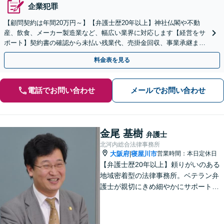
企業犯罪
【顧問契約は年間20万円～】【弁護士歴20年以上】神社仏閣や不動
産、飲食、メーカー製造業など、幅広い業界に対応します【経営をサ
ポート】契約書の確認から未払い残業代、売掛金回収、事業承継まで
お任せください【初回面談無料】【枚方市駅6分】
料金表を見る
電話でお問い合わせ
メールでお問い合わせ
金尾 基樹
弁護士
北河内総合法律事務所
大阪府
寝屋川市
営業時間：本日定休日
|
【弁護士歴20年以上】頼りがいのある
地域密着型の法律事務所。ベテラン弁
護士が親切にきめ細やかにサポートし
ます。不動産・建築トラブル／借金問
題／相続など身近な法律トラブルはお
気軽にご相談ください。【初回相談無