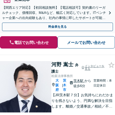
【関西エリア対応】【初回相談無料】【電話相談可】契約書のリーガ
ルチェック、債権回収、M&Aなど、幅広く対応しています。ITベンチ
ャー企業への出向経験もあり、社内の事情に即したサポートが可能で
す。お気軽にご相談ください。【夜間・土日相談可】
料金表を見る
電話でお問い合わせ
メールでお問い合わせ
河野 嵩士
弁
インタビューを
見る
護士
柏葉法律事務所
大
茨
茨木駅
から
営業時間：本
阪
木
|
日定休日
徒歩6分
府
市
【JR茨木駅７分】お気持ちにわだかま
りを残さないよう、円満な解決を目指
します。離婚／交通事故／相続／不動
産といった民事事件、わいせつや窃盗