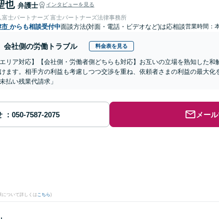
聖也
弁護士
インタビューを見る
人富士パートナーズ 富士パートナーズ法律事務所
津市
からも相談受付中
面談方法(対面・電話・ビデオなど)は応相談
営業時間：
会社側の労働トラブル
料金表を見る
エリア対応】【会社側・労働者側どちらも対応】お互いの立場を熟知した和
けます。相手方の利益も考慮しつつ交渉を重ね、依頼者さまの利益の最大化
未払い残業代請求」
せ
メール
果について詳しくは
こちら
)