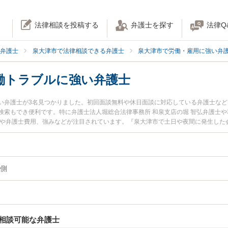
法律相談を投稿する
弁護士を探す
法律Q
弁護士
泉大津市で法律相談できる弁護士
泉大津市で労働・雇用に強い弁
働トラブルに強い弁護士
い弁護士が3名見つかりました。初回面談無料や休日面談に対応している弁護士な
検索もでき便利です。特に弁護士法人堀総合法律事務所 和泉支店の堀 智弘弁護士や
報や弁護士費用、強みなどが注目されています。『泉大津市で土日や夜間に発生した
トラブル解決の実績豊富な近くの弁護士を検索したい』『初回相談無料で会社側の
んにおすすめです。
側
相談可能な弁護士