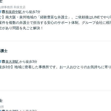
士
律事務所 和泉支店
市
和泉府中駅
から徒歩7分
ぐ】南大阪・泉州地域の「経験豊富な弁護士」。ご依頼後はLINEでやり
案件を複数の弁護士で担当する安心のサポート体制。グループ会社に税
社があり問題を丸ごと解決！
弁護士
市
泉大津駅
から徒歩3分
歩3分】地域に密着した事務所です。お一人おひとりのお気持ちに寄り添います
士
務所