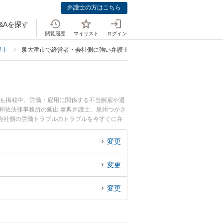
弁護士の方はこちら
&Aを探す
閲覧履歴
マイリスト
ログイン
護士
泉大津市で経営者・会社側に強い弁護士
ども掲載中。労働・雇用に関係する不当解雇や退
和佐法律事務所の延山 泰典弁護士、泉州つかさ
会社側の労働トラブルのトラブルを今すぐに弁
労働トラブルを法律相談できる泉大津市内の弁護
変更
変更
変更