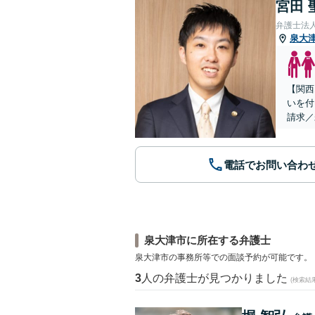
宮田 
弁護士法
泉大
【関西
いを付
請求／
電話でお問い合わ
泉大津市に所在する弁護士
泉大津市の事務所等での面談予約が可能です。
3
人の弁護士が見つかりました
(検索結