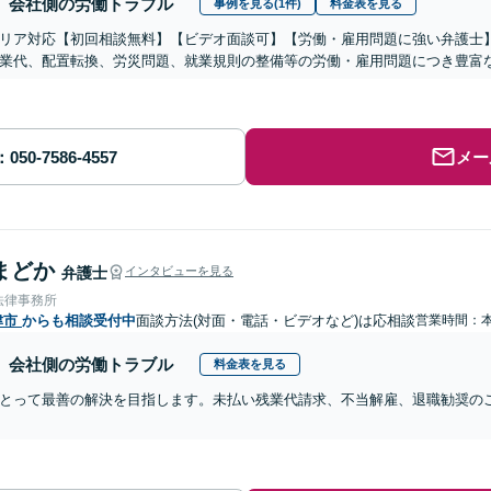
会社側の労働トラブル
事例を見る(1件)
料金表を見る
リア対応【初回相談無料】【ビデオ面談可】【労働・雇用問題に強い弁護士
業代、配置転換、労災問題、就業規則の整備等の労働・雇用問題につき豊富
メー
まどか
弁護士
インタビューを見る
法律事務所
津市
からも相談受付中
面談方法(対面・電話・ビデオなど)は応相談
営業時間：
会社側の労働トラブル
料金表を見る
とって最善の解決を目指します。未払い残業代請求、不当解雇、退職勧奨の