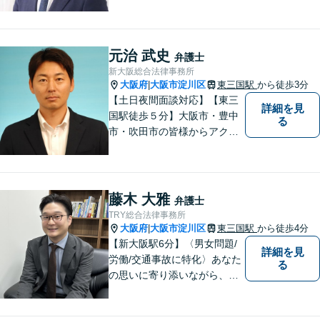
合うことを大切にしていま
す。一人ひとりのご希望に最
大限応えられるよう尽力いた
します。まずはお気軽にご相
元治 武史
弁護士
談にいらしてください。【休
新大阪総合法律事務所
日夜間相談可】
大阪府
大阪市淀川区
東三国駅
から徒歩3分
|
【土日夜間面談対応】【東三
詳細を見
国駅徒歩５分】大阪市・豊中
る
市・吹田市の皆様からアクセ
スしやすい事務所となってお
ります。
藤木 大雅
弁護士
TRY総合法律事務所
大阪府
大阪市淀川区
東三国駅
から徒歩4分
|
【新大阪駅6分】〈男女問題/
詳細を見
労働/交通事故に特化〉あなた
る
の思いに寄り添いながら、明
るい未来を全力でサポートし
ます！ 一人一人の状況や思い