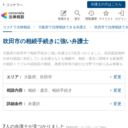
弁護士の方はこちら
ココナラへ
投稿する
探す
閲覧履歴
マイリスト
ログイン
ココナラ法律相談
大阪府で法律相談できる弁護士
吹田市で法律相談で
吹田市の相続手続きに強い弁護士
大阪府の吹田市で相続手続きに強い弁護士が7名見つかりました。初回面談無料
や休日面談に対応している弁護士なども掲載中。相続・遺言に関係する家族間
の相続トラブルや認知症の相続、遺産分割等の細かな分野での絞り込み検索も
でき便利です。特に吹田総合法律事務所の木村 栄作弁護士やクラルス法律会計
事務所の久保 勇二弁護士、大永法律事務所の大永 祐希弁護士のプロフィール情
エリア
大阪府、吹田市
変更
報や弁護士費用、強みなどが注目されています。『吹田市で土日や夜間に発生
した相続手続きのトラブルを今すぐに弁護士に相談したい』『相続手続きのト
相談内容
相続・遺言、相続手続き
変更
ラブル解決の実績豊富な近くの弁護士を検索したい』『初回相談無料で相続手
続きを法律相談できる吹田市内の弁護士に相談予約したい』などでお困りの相
談者さんにおすすめです。
詳細条件
未選択
変更
7
人の弁護士が見つかりました
(検索結果について詳しくは
こちら
)