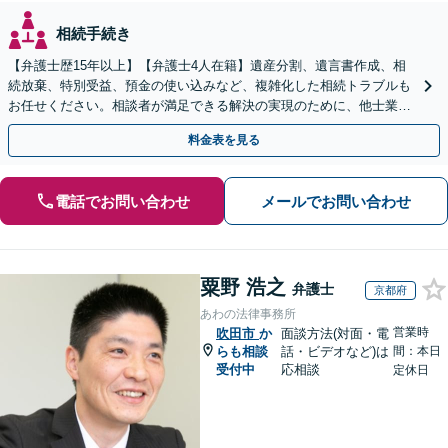
相続手続き
【弁護士歴15年以上】【弁護士4人在籍】遺産分割、遺言書作成、相
続放棄、特別受益、預金の使い込みなど、複雑化した相続トラブルも
お任せください。相談者が満足できる解決の実現のために、他士業と
連携し最善を尽くします【完全個室】
料金表を見る
電話でお問い合わせ
メールでお問い合わせ
粟野 浩之
弁護士
京都府
あわの法律事務所
営業時
吹田市
か
面談方法(対面・電
らも相談
話・ビデオなど)は
間：本日
受付中
応相談
定休日