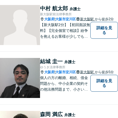
に丁寧に向き合い、将来を見
据えた解決を目指します。
中村 航太郎
弁護士
【メール・電話面談可】【東
新大阪駅前法律事務所
三国駅4分】
大阪府
大阪市淀川区
新大阪駅
から徒歩2分
|
【新大阪駅2分】【初回面談無
詳細を見
料】【完全個室で相談】紛争
る
を抱えるお客様が少しでも早
く安心できるよう、丁寧かつ
迅速な対応を心がけていま
す。 主張をぶつけ合うだけで
なく、事実と法律をもとに根
結城 圭一
弁護士
本的な解決を導くことが弁護
ゆうき法律事務所
士の役割だと考えています。
大阪府
大阪市淀川区
新大阪駅
から徒歩5分
|
個人の方の離婚、相続、借金
詳細を見
問題から、中小企業の契約そ
る
の他法務問題まで、小さい事
務所ですが、コンパクトでハ
イフォーマンスをモットーに
日々の業務を行っておりま
す。
森岡 満広
弁護士