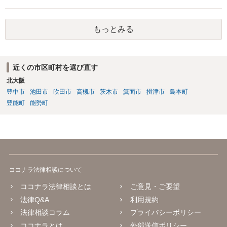
インしても、実際は連帯保証部分は民法465条の2②により無効とな
り、会社側は請求できない可能性が高そうです。
もっとみる
近くの市区町村を選び直す
北大阪
豊中市
池田市
吹田市
高槻市
茨木市
箕面市
摂津市
島本町
豊能町
能勢町
ココナラ法律相談について
ココナラ法律相談とは
ご意見・ご要望
法律Q&A
利用規約
法律相談コラム
プライバシーポリシー
ココナラとは
外部送信ポリシー