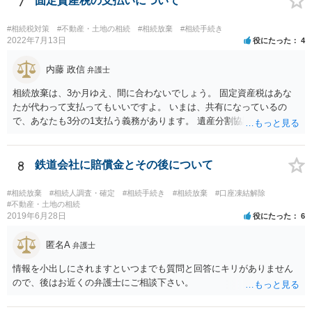
7
固定資産税の支払いについて
る程度の金額に留まると考えた方がよいです。 もし、相続人の皆さん
に葬儀費用を支出する経済力がなく、質素な葬儀を行った費用であれ
#相続税対策
#不動産・土地の相続
#相続放棄
#相続手続き
ば相続財産から支出しても単純承認と認められない可能性が高いの
2022年7月13日
役にたった
4
で、相続放棄申述が受理される可能性も高いと思います。
内藤 政信
弁護士
相続放棄は、3か月ゆえ、間に合わないでしょう。 固定資産税はあな
たが代わって支払ってもいいですよ。 いまは、共有になっているの
で、あなたも3分の1支払う義務があります。 遺産分割協議をして、不
動産取得者を決めて、相続登記する必要があります。 登記名義人に支
払い義務があります。
8
鉄道会社に賠償金とその後について
#相続放棄
#相続人調査・確定
#相続手続き
#相続放棄
#口座凍結解除
#不動産・土地の相続
2019年6月28日
役にたった
6
匿名A
弁護士
情報を小出しにされますといつまでも質問と回答にキリがありません
ので、後はお近くの弁護士にご相談下さい。