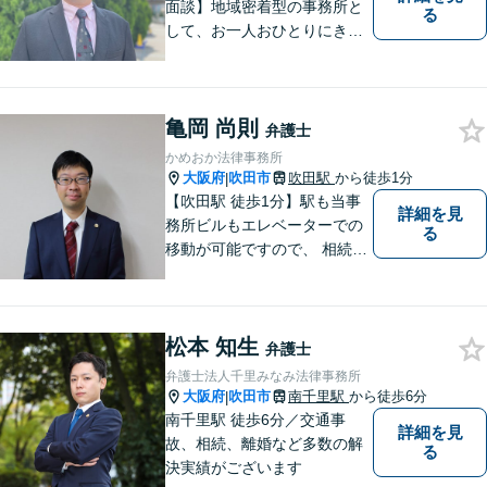
面談】地域密着型の事務所と
る
して、お一人おひとりにきめ
細やかなリーガルサービスを
ご提供します。離婚・相続・
刑事事件など、幅広いお困り
亀岡 尚則
ごとに対応！まずは無料相談
弁護士
にお越しください。【完全個
かめおか法律事務所
室対応】
大阪府
吹田市
吹田駅
から徒歩1分
|
【吹田駅 徒歩1分】駅も当事
詳細を見
務所ビルもエレベーターでの
る
移動が可能ですので、 相続の
ご相談にご家族で来られる方
やご高齢の方にも安心してご
利用いただけます。ご希望が
松本 知生
あれば出張相談にも応じてお
弁護士
りますのでお気軽にご相談く
弁護士法人千里みなみ法律事務所
ださい。
大阪府
吹田市
南千里駅
から徒歩6分
|
南千里駅 徒歩6分／交通事
詳細を見
故、相続、離婚など多数の解
る
決実績がございます