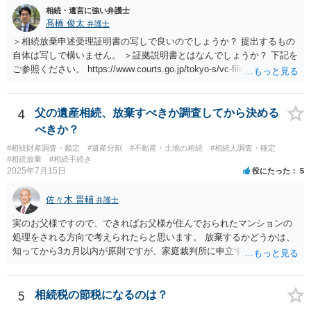
相続・遺言に強い弁護士
髙橋 俊太
弁護士
＞相続放棄申述受理証明書の写しで良いのでしょうか？ 提出するもの
自体は写しで構いません。 ＞証拠説明書とはなんでしょうか？ 下記を
ご参照ください。 https://www.courts.go.jp/tokyo-s/vc-files/tokyo-s/file/
14-1kisairei.pdf
4
父の遺産相続、放棄すべきか調査してから決める
べきか？
#相続財産調査・鑑定
#遺産分割
#不動産・土地の相続
#相続人調査・確定
#相続放棄
#相続手続き
2025年7月15日
役にたった
5
佐々木 晋輔
弁護士
実のお父様ですので、できればお父様が住んでおられたマンションの
処理をされる方向で考えられたらと思います。 放棄するかどうかは、
知ってから3カ月以内が原則ですが、家庭裁判所に申立すれば3カ月の
期間を伸長することができます。 その間に、財産の状況を調査して、
放棄するかどうか決めることができます。 銀行やサラ金が数年も放置
することはありませんので、数年後に借金が発見される可能性はほぼ
5
相続税の節税になるのは？
ありません。 なお、私が扱った相続放棄を検討していた案件で、期間