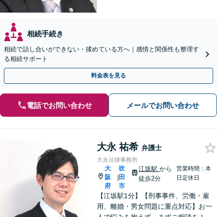
相続手続き
相続で話し合いができない・揉めている方へ｜感情と関係性も整理す
る相続サポート
料金表を見る
電話でお問い合わせ
メールでお問い合わせ
大永 祐希
弁護士
大永法律事務所
大
吹
江坂駅
から
営業時間：本
阪
田
|
日定休日
徒歩2分
府
市
【江坂駅1分】【刑事事件、労働・雇
用、離婚・男女問題に重点対応】お一