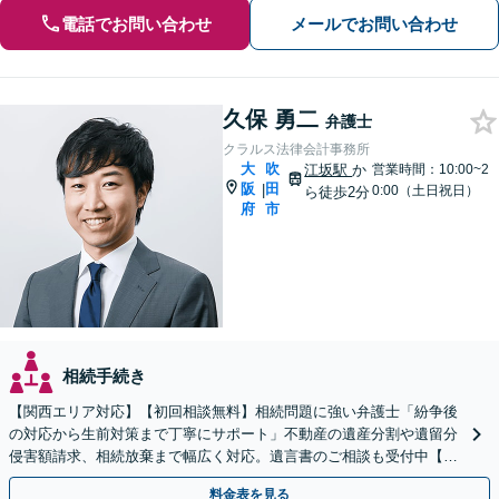
電話でお問い合わせ
メールでお問い合わせ
久保 勇二
弁護士
クラルス法律会計事務所
大
吹
江坂駅
か
営業時間：10:00~2
阪
田
|
0:00（土日祝日）
ら徒歩2分
府
市
相続手続き
【関西エリア対応】【初回相談無料】相続問題に強い弁護士「紛争後
の対応から生前対策まで丁寧にサポート」不動産の遺産分割や遺留分
侵害額請求、相続放棄まで幅広く対応。遺言書のご相談も受付中【夜
間・休日面談可】【WEB面談】【完全個室】
料金表を見る