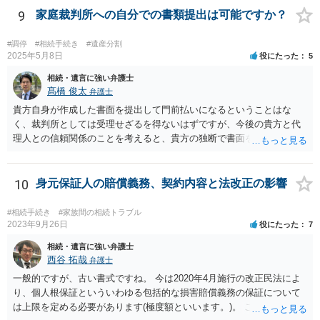
9
家庭裁判所への自分での書類提出は可能ですか？
#調停
#相続手続き
#遺産分割
2025年5月8日
役にたった
5
相続・遺言に強い弁護士
髙橋 俊太
弁護士
貴方自身が作成した書面を提出して門前払いになるということはな
く、裁判所としては受理せざるを得ないはずですが、今後の貴方と代
理人との信頼関係のことを考えると、貴方の独断で書面を提出したり
裁判所に電話したりするのはお勧めしにくいところです。 現在の弁護
士が主張書面の提出を渋っているようですが、弁護士として提出の実
益がないと考えている可能性もあると思いますので、そのあたりも含
10
身元保証人の賠償義務、契約内容と法改正の影響
めて、弁護士見解を確認等するためによく打ち合わせた方がよいと思
います。単に面倒臭いということで書面提出をしないということであ
#相続手続き
#家族間の相続トラブル
れば、当該弁護士との委任関係を修了した上で、貴方のほうで書面提
2023年9月26日
役にたった
7
出することを検討なさった方がよいでしょう。
相続・遺言に強い弁護士
西谷 拓哉
弁護士
一般的ですが、古い書式ですね。 今は2020年4月施行の改正民法によ
り、個人根保証といういわゆる包括的な損害賠償義務の保証について
は上限を定める必要があります(極度額といいます。)。 この書式にサ