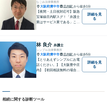
なごみ法律事務所
大阪府
豊中市
庄内駅
から徒歩1分
|
【夜間・土日祝対応可】阪急
詳細を見
宝塚線庄内駅スグ！「弁護士
る
業はサービス業である」こと
を徹底的に意識し，「聞く
耳」を持った話しやすい弁護
士を目指しています
林 良介
弁護士
シンプル法律事務所
大阪府
豊中市
庄内駅
から徒歩5分
|
【とりあえずシンプルにお電
詳細を見
話ください。】【大阪豊中庄
る
内】【初回相談無料の場合あ
り】【夜間土日祝対応】【電
話WEB相談実施】【事務所は
大阪の豊中庄内ですが、電話
やWEB相談もございますので
お気軽にお問合せください】
相続に関する診断ツール