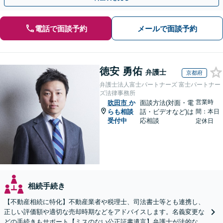
電話で面談予約
メールで面談予約
徳安 勇佑
弁護士
京都府
弁護士法人富士パートナーズ 富士パートナー
ズ法律事務所
営業時
吹田市
か
面談方法(対面・電
らも相談
話・ビデオなど)は
間：本日
受付中
応相談
定休日
相続手続き
【不動産相続に特化】不動産業者や税理士、司法書士等とも連携し、
正しい評価額や適切な売却時期などをアドバイスします。名義変更な
どの手続きもサポート【ミスのない公正証書遺言】弁護士が法的な観