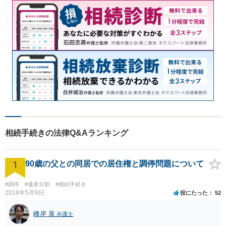
相続手続きの法律Q&Aランキング
1
90歳の父との同居での居住権と調停問題について
#調停
#遺産分割
#相続手続き
2018年5月9日
役にたった
52
峰岸 泉
弁護士