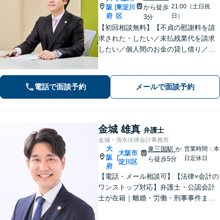
21:00（土日祝
阪
東淀川
から徒歩
|
府
区
日）
3分
【初回相談無料】【不貞の慰謝料を請
求された・したい／未払残業代を請求
したい／個人間のお金の貸し借り／交
通事故で慰謝料を増額したい】のご相
談はお任せください！解決実績多数あ
り。【弁護士歴10年以上】【当日、夜
電話で面談予約
メールで面談予約
間・休日相談可】
金城 雄真
弁護士
金城・清水法律会計事務所
大
東三国駅
か
営業時間：本
大阪市
阪
|
日定休日
ら徒歩5分
淀川区
府
【電話・メール相談可】【法律×会計の
ワンストップ対応】弁護士・公認会計
士が在籍｜離婚・労働・刑事事件まで
幅広く対応｜経営者から個人の方ま
で、一人ひとりの状況に応じた解決策