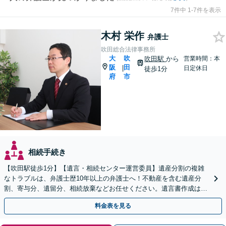
7件中 1-7件を表示
木村 栄作
弁護士
吹田総合法律事務所
大
吹
吹田駅
から
営業時間：本
阪
田
|
日定休日
徒歩1分
府
市
相続手続き
【吹田駅徒歩1分】【遺言・相続センター運営委員】遺産分割の複雑
なトラブルは、弁護士歴10年以上の弁護士へ！不動産を含む遺産分
割、寄与分、遺留分、相続放棄などお任せください。遺言書作成は自
宅訪問にも対応。【税理士や司法書士とも連携】
料金表を見る