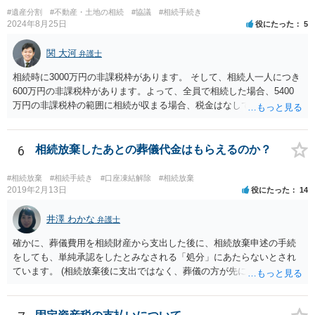
伸長して調査したところ、サラ金に対する過払金など相当な財産が見
#遺産分割
#不動産・土地の相続
#協議
#相続手続き
つかったため相続したという事例がありました。
2024年8月25日
役にたった
5
関 大河
弁護士
相続時に3000万円の非課税枠があります。 そして、相続人一人につき
600万円の非課税枠があります。よって、全員で相続した場合、5400
万円の非課税枠の範囲に相続が収まる場合、税金はなしです。 一人が
相続放棄すると、600万円の枠が一つ減ります。よって、4800万円の
範囲となります。 一般的には、全員で相続する方が税金はお得です。
また、全員で相続しても、話し合いの結果、親がすべて相続と決める
6
相続放棄したあとの葬儀代金はもらえるのか？
こともできます。この場合でも相続の非課税枠は、全員で相続した540
0万円分使えます。 父が亡くなり、母が全部相続すると、母から三人
#相続放棄
#相続手続き
#口座凍結解除
#相続放棄
で相続する際は、4800万円が非課税枠となります。 そうすると、母が
2019年2月13日
役にたった
14
亡くなってから相続すると、両親のどちらかが亡くなってから相続す
るより非課税の枠が減少します。 計画的に相続をするのがおすすめと
井澤 わかな
弁護士
いうことになります。これ以外にも気をつける点はあるかもしれませ
確かに、葬儀費用を相続財産から支出した後に、相続放棄申述の手続
んので、一度相談して想定するのがおすすめと思います。
をしても、単純承認をしたとみなされる「処分」にあたらないとされ
ています。 (相続放棄後に支出ではなく、葬儀の方が先に来るのが通常
だと思いますので、葬儀→葬儀費用を相続財産から支出→相続放棄申
述の手続ということだと思いますが) ただ、葬儀費用ならいくらでもよ
いということではなく、身分相応の、社会的儀式として当然認められ