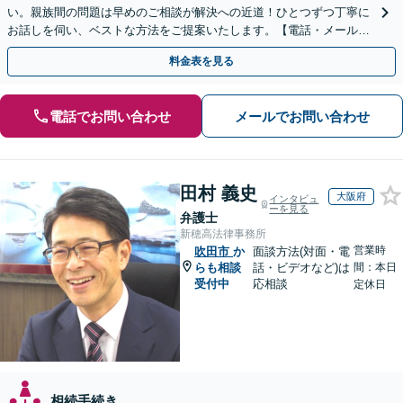
い。親族間の問題は早めのご相談が解決への近道！ひとつずつ丁寧に
お話しを伺い、ベストな方法をご提案いたします。【電話・メール相
談初回無料】【休日夜間対応可】【オンライン可能】
料金表を見る
電話でお問い合わせ
メールでお問い合わせ
田村 義史
大阪府
インタビュ
ーを見る
弁護士
新穂高法律事務所
営業時
吹田市
か
面談方法(対面・電
らも相談
話・ビデオなど)は
間：本日
受付中
応相談
定休日
相続手続き