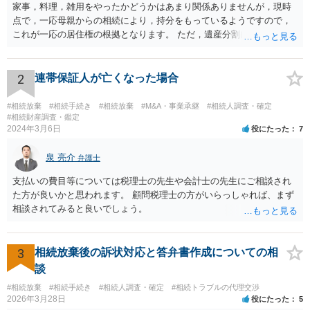
家事，料理，雑用をやったかどうかはあまり関係ありませんが，現時
点で，一応母親からの相続により，持分をもっているようですので，
これが一応の居住権の根拠となります。 ただ，遺産分割により，母の
持分を父親が取得した場合，住み続けるのは難しいかも知れません。
2
連帯保証人が亡くなった場合
#相続放棄
#相続手続き
#相続放棄
#M&A・事業承継
#相続人調査・確定
#相続財産調査・鑑定
2024年3月6日
役にたった
7
泉 亮介
弁護士
支払いの費目等については税理士の先生や会計士の先生にご相談され
た方が良いかと思われます。 顧問税理士の方がいらっしゃれば、まず
相談されてみると良いでしょう。
3
相続放棄後の訴状対応と答弁書作成についての相
談
#相続放棄
#相続手続き
#相続人調査・確定
#相続トラブルの代理交渉
2026年3月28日
役にたった
5