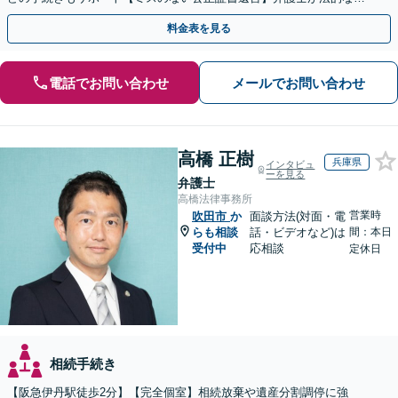
点から遺言書を作成します。
料金表を見る
電話でお問い合わせ
メールでお問い合わせ
高橋 正樹
兵庫県
インタビュ
ーを見る
弁護士
高橋法律事務所
営業時
吹田市
か
面談方法(対面・電
らも相談
話・ビデオなど)は
間：本日
受付中
応相談
定休日
相続手続き
【阪急伊丹駅徒歩2分】【完全個室】相続放棄や遺産分割調停に強