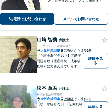
人で悩みを抱えず、まずご相談を！き
め細かいコミュニケーションを大切に
し、寄り添うながらともに解決を目指
します。当日・夜間・電話相談可能で
電話でお問い合わせ
メールでお問い合わせ
す。【法テラス利用可】【WEB面談
可】
山﨑 智義
弁護士
トータリティー法律事務所
大阪府
吹田市
江坂駅
から徒歩1分
|
【弁護士歴20年以上】高齢者
詳細を見
問題全般（遺産相続、成年後
る
見等）に力を入れています。
その他、民事事件、家事事件
等を幅広く取り扱っていま
す。（江坂駅徒歩1分）
松本 章吾
弁護士
吹田駅前法律事務所
大阪府
吹田市
吹田駅
から徒歩2分
|
【吹田駅徒歩2分】【初回無料
詳細を見