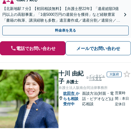
【北新地駅７分】【初回相談無料】【弁護士歴22年】「遺産総額3億
円以上の高額事案」「1億5000万円の遺留分を獲得」など経験豊富
「書籍の執筆、講演経験も多数」遺言書作成／遺産分割／遺留分／相
続放棄など【休日・夜間面談可】【完全個室対応】
料金表を見る
電話でお問い合わせ
メールでお問い合わせ
十川 由紀
大阪府
インタビュ
ーを見る
子
弁護士
弁護士法人阪南合同法律事務所
営業時
吹田市
か
面談方法(対面・電
らも相談
話・ビデオなど)は
間：本日
受付中
応相談
定休日