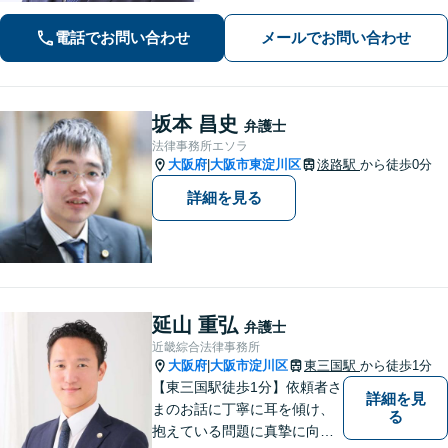
をご提案します
電話でお問い合わせ
メールでお問い合わせ
坂本 昌史
弁護士
法律事務所エソラ
大阪府
大阪市東淀川区
淡路駅
から徒歩0分
|
詳細を見る
延山 重弘
弁護士
近畿綜合法律事務所
大阪府
大阪市淀川区
東三国駅
から徒歩1分
|
【東三国駅徒歩1分】依頼者さ
詳細を見
まのお話に丁寧に耳を傾け、
る
抱えている問題に真摯に向き