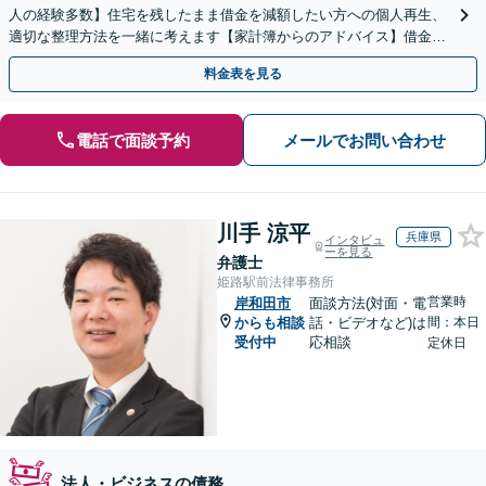
人の経験多数】住宅を残したまま借金を減額したい方への個人再生、
適切な整理方法を一緒に考えます【家計簿からのアドバイス】借金を
繰り返さない生活再建を目指しましょう。
料金表を見る
電話で面談予約
メールでお問い合わせ
川手 涼平
兵庫県
インタビュ
ーを見る
弁護士
姫路駅前法律事務所
営業時
岸和田市
面談方法(対面・電
からも相談
話・ビデオなど)は
間：本日
受付中
応相談
定休日
法人・ビジネスの債務