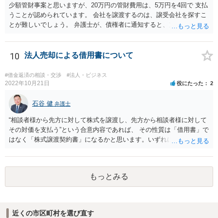
少額管財事案と思いますが、20万円の管財費用は、5万円を4回で 支払
うことが認められています。 会社を譲渡するのは、譲受会社を探すこ
とが難しいでしょう。 弁護士が、債権者に通知すると、支払いを止め
ることができるので、 その間に、20万円を貯めることになるでしょ
う。
10
法人売却による借用書について
#借金返済の相談・交渉
#法人・ビジネス
2022年10月21日
役にたった
2
石谷 健
弁護士
“相談者様から先方に対して株式を譲渡し、先方から相談者様に対して
その対価を支払う”という合意内容であれば、 その性質は「借用書」で
はなく「株式譲渡契約書」になるかと思います。いずれにせよ、口約
束はお勧めしません。 その上で、仮に先方が合意した支払いを滞らせ
た場合に、相談者様として、民事訴訟を経ないでいきなり強制執行
（先方の財産を差し押さえること等）を行えるようにしておくには、
もっとみる
単に両者間で契約書を作成するのではなく、 両者が公証役場に赴い
て、公証人によって作成される公正証書の形式で契約の締結を行うこ
とが必要となります。 また、その際、当該公正証書には「債務者が直
ちに強制執行に服する旨の陳述」（民事執行法第２２条第５号）の 記
近くの市区町村を選び直す
載を盛り込んでおく必要もあります。 以上について、さらに詳しくお