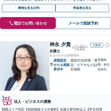
にお話ししましょう◉お気軽にご相談ください
事例を見る(1件)
料金表を見る
電話でお問い合わせ
メールで面談予約
神永 夕貴
大阪府
インタビュ
ーを見る
弁護士
あまのがわ法律事務所
営業時
岸和田市
面談方法(対面・電
からも相談
話・ビデオなど)は
間：本日
受付中
応相談
定休日
法人・ビジネスの債務
関西エリア対応【初回相談３０分無料】弁護士歴10年以上【申立代理