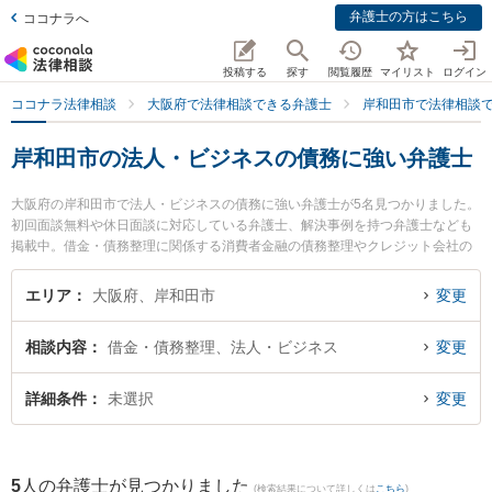
弁護士の方はこちら
ココナラへ
投稿する
探す
閲覧履歴
マイリスト
ログイン
ココナラ法律相談
大阪府で法律相談できる弁護士
岸和田市で法律相談
岸和田市の法人・ビジネスの債務に強い弁護士
大阪府の岸和田市で法人・ビジネスの債務に強い弁護士が5名見つかりました。
初回面談無料や休日面談に対応している弁護士、解決事例を持つ弁護士なども
掲載中。借金・債務整理に関係する消費者金融の債務整理やクレジット会社の
債務整理、リボ払いの債務整理等の細かな分野での絞り込み検索もでき便利で
す。特に弁護士法人法律事務所ロイヤーズ・ハイ 岸和田オフィスの藤守 真之弁
エリア
大阪府、岸和田市
変更
護士や弁護士法人関・岸田・中村法律事務所 岸和田オフィスの関 大河弁護士、
弁護士法人関・岸田・中村法律事務所 岸和田オフィスの中村 和也弁護士のプロ
相談内容
借金・債務整理、法人・ビジネス
変更
フィール情報や弁護士費用、強みなどが注目されています。『岸和田市で土日
や夜間に発生した法人・ビジネスの債務のトラブルを今すぐに弁護士に相談し
たい』『法人・ビジネスの債務のトラブル解決の実績豊富な近くの弁護士を検
詳細条件
未選択
変更
索したい』『初回相談無料で法人・ビジネスの債務を法律相談できる岸和田市
内の弁護士に相談予約したい』などでお困りの相談者さんにおすすめです。
5
人の弁護士が見つかりました
(検索結果について詳しくは
こちら
)