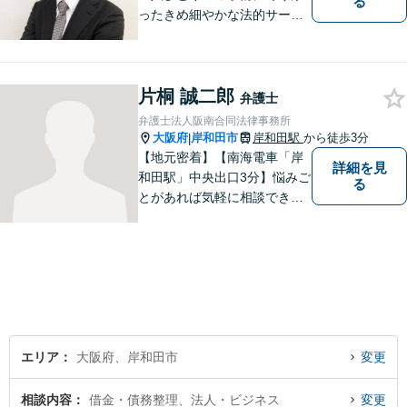
る
ったきめ細やかな法的サービ
スを心がけております。お困
りの方は、お気軽にご相談く
ださい。初回法律相談は３０
片桐 誠二郎
分無料です。
弁護士
弁護士法人阪南合同法律事務所
大阪府
岸和田市
岸和田駅
から徒歩3分
|
【地元密着】【南海電車「岸
詳細を見
和田駅」中央出口3分】悩みご
る
とがあれば気軽に相談でき
る“町医者的な弁護士”を目指
しています。身体の不調を感
じたらかかりつけの医師に診
てもらうように、どうぞお気
軽にご相談ください。
エリア
大阪府、岸和田市
変更
相談内容
借金・債務整理、法人・ビジネス
変更