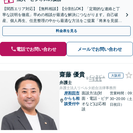
【関西エリア対応】【無料相談】【分割払OK】「定期的な連絡と丁
寧な説明を徹底」早めの相談が最適な解決につながります。自己破
産、個人再生、任意整理の中から最適な方法をご提案「将来を見据え
た生活再建のサポートが充実」【完全個室相談】
料金表を見る
電話でお問い合わせ
メールでお問い合わせ
齋藤 優貴
大阪府
インタビュ
ーを見る
弁護士
弁護士法人リベルタ総合法律事務所
岸和田市
面談方法(対
営業時間：09:
からも相
面・電話・ビデ
30~20:00（土
談受付中
オなど)は応相
日祝日）
談