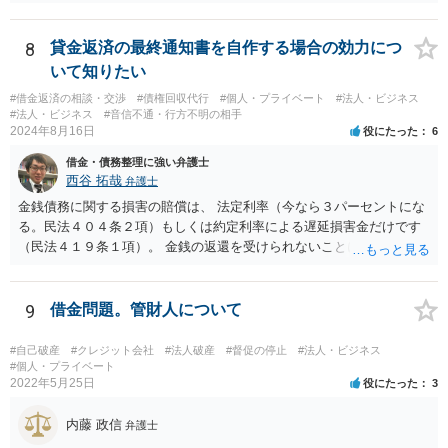
関与し、売却代金の使途を含めたすべての記録を残すといったやり方
が可能な場合もありますが、オーバーローン事案では売却代金が手元
に残らないことになるため、弁護士としても慎重な判断が求められま
8
貸金返済の最終通知書を自作する場合の効力につ
す。 > 例えば弁護士費用を分割で積立するなど半年、１年かかる場合
いて知りたい
でも かなり率直な（身も蓋もない）意見を述べると、担保に供されて
#借金返済の相談・交渉
#債権回収代行
#個人・プライベート
#法人・ビジネス
いる共有持分を親族が取得することで不動産を守りたいのであれば、
#法人・ビジネス
#音信不通・行方不明の相手
弁護士費用は長期分割などせず、親族等から援助して貰うことを模索
2024年8月16日
役にたった
6
した方がよいと思います（弁護士費用の援助も馬鹿にならない金額で
借金・債務整理に強い弁護士
すが、それによって共有持分を取得できる可能性が高くなるのであれ
西谷 拓哉
弁護士
ば、他の共有者にとってもそれを支出するだけのメリットがあると思
います）。
金銭債務に関する損害の賠償は、 法定利率（今なら３パーセントにな
る。民法４０４条２項）もしくは約定利率による遅延損害金だけです
（民法４１９条１項）。 金銭の返還を受けられないことにより何か損
害を被ったとしても、元本のほか、遅延損害金の請求ができるにとど
まります。 なお、すでに他の弁護士が先に記載されたとおり、連帯保
証人に対する請求については、法定の要件を満たさない限り、連帯保
9
借金問題。管財人について
証契約として効力が生じません。弁護士の依頼の有無はこれを左右し
ないので、注意が必要です。
#自己破産
#クレジット会社
#法人破産
#督促の停止
#法人・ビジネス
#個人・プライベート
2022年5月25日
役にたった
3
内藤 政信
弁護士