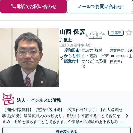
電話でお問い合わせ
メールでお問い合わせ
山西 保彦
京都府
インタビュ
ーを見る
弁護士
山西保彦法律事務所
岸和田市
面談方法(対
営業時間：09:
からも相
面・電話・ビデ
00~23:00（土
談受付中
オなど)は応相
日祝日）
談
法人・ビジネスの債務
【初回相談無料】【電話相談可能】【夜間休日対応可】【西大路御池
駅徒歩1分】破産管財人の経験あり。弁護士に相談することで督促を
止め、返済を減らすこともできます。企業勤めの経験のある親しみや
すい弁護士です。お気軽にご相談ください。
料金表を見る