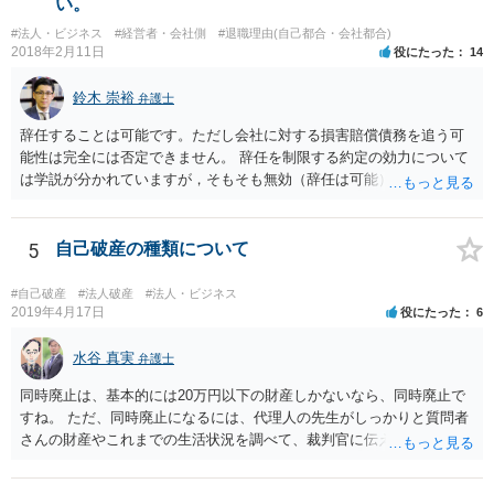
い。
#法人・ビジネス
#経営者・会社側
#退職理由(自己都合・会社都合)
2018年2月11日
役にたった
14
鈴木 崇裕
弁護士
辞任することは可能です。ただし会社に対する損害賠償債務を追う可
能性は完全には否定できません。 辞任を制限する約定の効力について
は学説が分かれていますが，そもそも無効（辞任は可能）と考える説
と，辞任の効力自体は認め，会社に対する債務不履行責任を負わされ
る可能性があると考える説が有力です。 ただし，いずれの説をとった
場合でも，会社にとって「不利な時期」に辞任したときは，「やむを
5
自己破産の種類について
得ない事由」がない限り，会社の損害を賠償しなければならなくなり
ます。 健康上の理由は「やむを得ない事由」の典型ですが，程度によ
#自己破産
#法人破産
#法人・ビジネス
って異なります。 子会社の代表取締役が辞任を認めてくれるのであれ
2019年4月17日
役にたった
6
ば，少なくとも法律上は，親会社（子会社にとっての株主）の承諾は
必要ありません。 なお，子会社の代表取締役には，取締役辞任の登記
水谷 真実
弁護士
をしてもらわなければなりません。 親会社が株主代表訴訟を提起する
同時廃止は、基本的には20万円以下の財産しかないなら、同時廃止で
ことは理論上可能ですが，あなたに対して追及できる責任は，あなた
すね。 ただ、同時廃止になるには、代理人の先生がしっかりと質問者
自身が会社に対して追う責任（例えば任務懈怠責任）の範囲に留まり
さんの財産やこれまでの生活状況を調べて、裁判官に伝える必要があ
ます。子会社の負債をあなたに負わせることはできません。 実際上問
ります。 そこで、代理人の先生としっかり打ち合わせるべきです。そ
題となるのは，親会社からの圧力により，子会社の代表取締役があな
して、代理人の先生が同時廃止でいけるというなら、同時廃止になる
たの辞任に応じてくれない場合ですね。 子会社の代表取締役が全く動