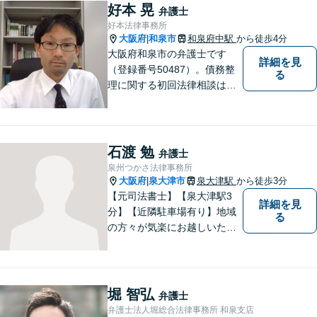
好本 晃
弁護士
好本法律事務所
大阪府
和泉市
和泉府中駅
から徒歩4分
|
大阪府和泉市の弁護士です
詳細を見
（登録番号50487）。債務整
る
理に関する初回法律相談は無
料です。
石渡 勉
弁護士
泉州つかさ法律事務所
大阪府
泉大津市
泉大津駅
から徒歩3分
|
【元司法書士】【泉大津駅3
詳細を見
分】【近隣駐車場有り】地域
る
の方々が気楽にお越しいただ
ける法律事務所を目指してお
ります。どのような小さなお
悩みでも、弁護士に依頼する
かどうかも含めて、まずはお
堀 智弘
弁護士
気軽にご相談ください。
弁護士法人堀総合法律事務所 和泉支店