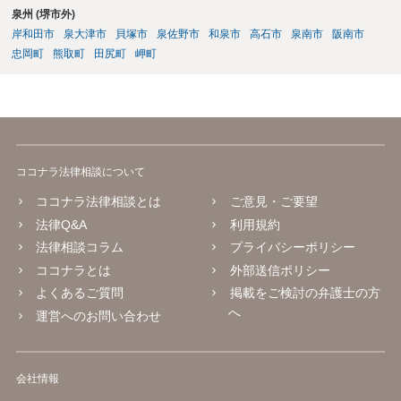
泉州 (堺市外)
知りになりたい場合は、法律事務所等での弁護士への法律相談をご検
討ください。
岸和田市
泉大津市
貝塚市
泉佐野市
和泉市
高石市
泉南市
阪南市
忠岡町
熊取町
田尻町
岬町
ココナラ法律相談について
ココナラ法律相談とは
ご意見・ご要望
法律Q&A
利用規約
法律相談コラム
プライバシーポリシー
ココナラとは
外部送信ポリシー
よくあるご質問
掲載をご検討の弁護士の方
へ
運営へのお問い合わせ
会社情報