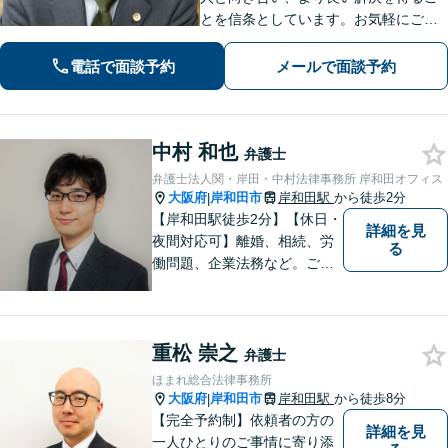
とを信条としています。お気軽にご相
談下さい。
電話で面談予約
メールで面談予約
中村 和也
弁護士
弁護士法人関・岸田・中村法律事務所 岸和田オフィス
大阪府
岸和田市
岸和田駅
から徒歩2分
|
【岸和田駅徒歩2分】【休日・
詳細を見
夜間対応可】離婚、相続、労
る
働問題、企業法務など。ご依
頼者さまのお話を親身に伺
い、解決へ向けてベストな方
法をご提案いたします。不安
重松 崇之
はお一人で抱えず、ぜひ弁護
弁護士
士へご相談ください【完全個
ほまれ総合法律事務所
室】
大阪府
岸和田市
岸和田駅
から徒歩8分
|
【完全予約制】依頼者の方の
詳細を見
一人ひとりのご事情に寄り添