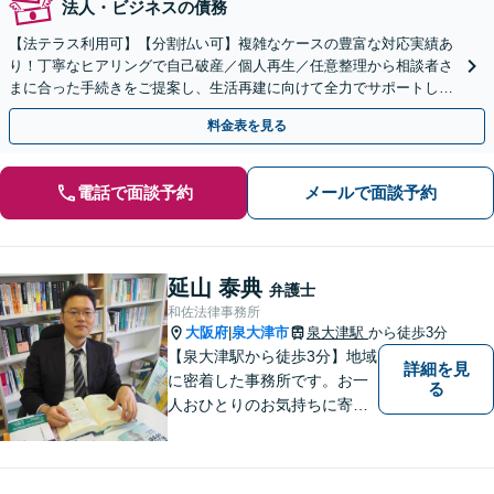
法人・ビジネスの債務
【法テラス利用可】【分割払い可】複雑なケースの豊富な対応実績あ
り！丁寧なヒアリングで自己破産／個人再生／任意整理から相談者さ
まに合った手続きをご提案し、生活再建に向けて全力でサポートしま
す【完全個室】
料金表を見る
電話で面談予約
メールで面談予約
延山 泰典
弁護士
和佐法律事務所
大阪府
泉大津市
泉大津駅
から徒歩3分
|
【泉大津駅から徒歩3分】地域
詳細を見
に密着した事務所です。お一
る
人おひとりのお気持ちに寄り
添います。https://kazusa-law.
com/