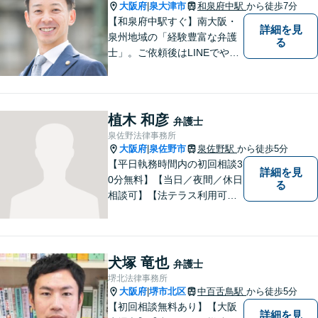
大阪府
泉大津市
和泉府中駅
から徒歩7分
|
【和泉府中駅すぐ】南大阪・
詳細を見
泉州地域の「経験豊富な弁護
る
士」。ご依頼後はLINEでやり
取り可能。4名の弁護士が在
籍。全案件を複数の弁護士で
担当する安心のサポート体
制。グループ会社に税理士法
植木 和彦
弁護士
人・社労士事務所・不動産会
泉佐野法律事務所
社があり問題を丸ごと解決！
大阪府
泉佐野市
泉佐野駅
から徒歩5分
|
【平日執務時間内の初回相談3
詳細を見
0分無料】【当日／夜間／休日
る
相談可】【法テラス利用可】
南海本線泉佐野駅より徒歩約5
分。
犬塚 竜也
弁護士
堺北法律事務所
大阪府
堺市北区
中百舌鳥駅
から徒歩5分
|
【初回相談無料あり】【大阪
詳細を見