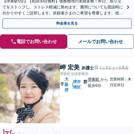
【堺東駅5分】【初回30分無料】債務整理の実績多数！即日、取り立
てをストップし、ストレス軽減に努めます。費用についても面談時に
分かりやすくご説明します。依頼者さまのご希望を尊重します。借金
問題はお早めにご相談ください【休日・夜間面談可】
料金表を見る
電話でお問い合わせ
メールでお問い合わせ
岬 宏美
弁護士
インタビューを見る
堺新町法律事務所
大
堺東駅
から
営業時間：本
堺市
阪
|
日定休日
徒歩6分
堺区
府