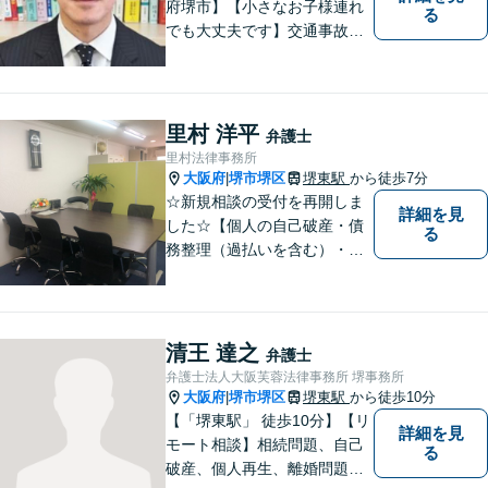
府堺市】【小さなお子様連れ
る
でも大丈夫です】交通事故、
離婚、相続、借金問題の初回
相談料は無料です。親身にな
ってご相談に乗ります。
里村 洋平
弁護士
里村法律事務所
大阪府
堺市堺区
堺東駅
から徒歩7分
|
☆新規相談の受付を再開しま
詳細を見
した☆【個人の自己破産・債
る
務整理（過払いを含む）・法
人の破産・刑事事件・交通事
故を主に取扱い】【債務関
係・刑事事件・交通事故は初
回相談無料（特に時間制限は
清王 達之
弁護士
ありません）】【堺東徒歩７
弁護士法人大阪芙蓉法律事務所 堺事務所
分】【分割払い・法テラス利
大阪府
堺市堺区
堺東駅
から徒歩10分
|
用もご相談下さい】
【「堺東駅」 徒歩10分】【リ
詳細を見
モート相談】相続問題、自己
る
破産、個人再生、離婚問題な