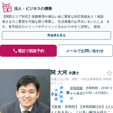
法人・ビジネスの債務
【関西エリア対応】債務整理や過払い金に豊富な対応実績あり！相談
者さまのご要望を可能な限り尊重し、生活再建のお手伝いをいたしま
す。各手続きのメリットやデメリットをわかりやすく説明し、親身な
対応を心がけます【初回相談無料】
料金表を見る
電話で面談予約
メールでお問い合わせ
関 大河
弁護士
弁護士法人関・岸田・中村法律事務所 岸和田
オフィス
岸
岸和田駅
営業時間：10:00~2
大
和
0:00（土日祝日）
から徒歩2
阪
|
田
分
府
市
【泉南・岸和田】【岸和田駅2分】1人1
人と向き合い、より良い解決を得るこ