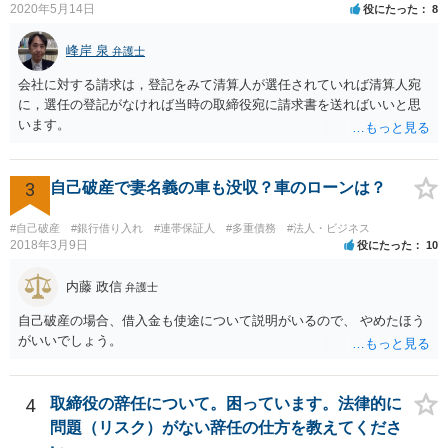
2020年5月14日
役にたった
8
峰岸 泉
弁護士
会社に対する請求は，登記をみて清算人が選任されていれば清算人宛
に，選任の登記がなければ当時の取締役宛に請求書を送ればいいと思
います。
3
自己破産で妻名義の車も没収？車のローンは？
#自己破産
#銀行借り入れ
#連帯保証人
#多重債務
#法人・ビジネス
2018年3月9日
役にたった
10
内藤 政信
弁護士
自己破産の場合、借入金も使途について説明がいるので、 やめたほう
がいいでしょう。
4
取締役の辞任について。困っています。法律的に
問題（リスク）がない辞任の仕方を教えてくださ