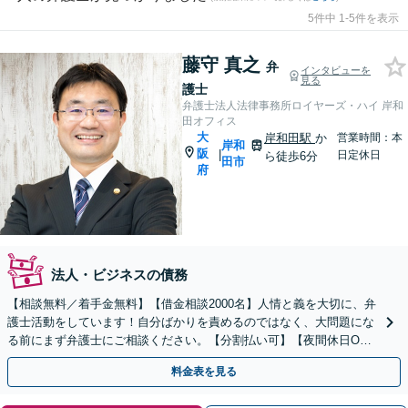
5件中 1-5件を表示
藤守 真之
弁
インタビューを
見る
護士
弁護士法人法律事務所ロイヤーズ・ハイ 岸和
田オフィス
大
岸和田駅
か
営業時間：本
岸和
阪
|
日定休日
ら徒歩6分
田市
府
法人・ビジネスの債務
【相談無料／着手金無料】【借金相談2000名】人情と義を大切に、弁
護士活動をしています！自分ばかりを責めるのではなく、大問題にな
る前にまず弁護士にご相談ください。【分割払い可】【夜間休日O
K】
料金表を見る