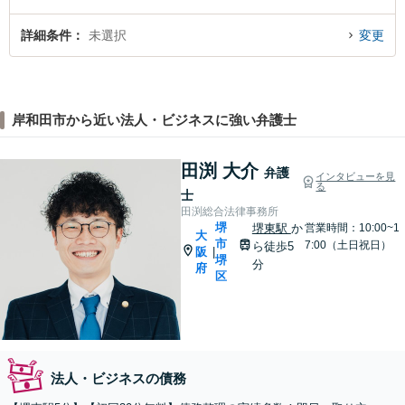
詳細条件
未選択
変更
岸和田市から近い法人・ビジネスに強い弁護士
田渕 大介
弁護
インタビューを見
る
士
田渕総合法律事務所
堺
堺東駅
か
営業時間：10:00~1
大
市
7:00（土日祝日）
ら徒歩5
阪
|
堺
分
府
区
法人・ビジネスの債務