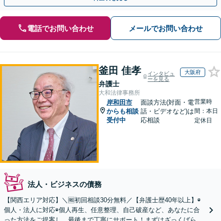
電話でお問い合わせ
メールでお問い合わせ
釜田 佳孝
大阪府
インタビュ
ーを見る
弁護士
大和法律事務所
営業時
岸和田市
面談方法(対面・電
からも相談
話・ビデオなど)は
間：本日
受付中
応相談
定休日
法人・ビジネスの債務
【関西エリア対応】＼🆓初回相談30分無料／【弁護士歴40年以上】◉
個人・法人に対応◉個人再生、任意整理、自己破産など、あなたに合
った方法をご提案し、最後まで丁寧にサポート！まずはざっくばらん