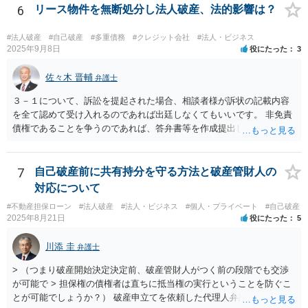
でしょう。
6
リース物件を無断処分し法人破産、法的影響は？
いてくれないと，辞任の登記をするためには，最終的には訴訟を提起
する必要が生じます。
#法人破産
#自己破産
#多重債務
#クレジット会社
#法人・ビジネス
2025年9月8日
役にたった
3
佐々木 晋輔
弁護士
３－１について、訴訟を提起された場合、相談者様が訴状の記載内容
を全て認めて受け入れるのであれば出廷しなくてもいいです。 非免責
債権であることを争うのであれば、答弁書等を作成提出して反論しな
ければなりません。 上記訴訟は破産手続とは別ですので、破産を受任
した弁護士が受ける場合でも、弁護士費用は別途必要になると思いま
す。 ３－２について、上記のとおり、破産とは別で弁護士費用が必要
7
自己破産前に共有持分を守る方法と破産管財人の
になると思います。 費用の額については、弁護士によって異なります
対応について
が、破産手続を受任した弁護士が受けるのであれば、低めの金額で受
#不動産担保ローン
#法人破産
#法人・ビジネス
#個人・プライベート
#自己破産
けてくれるかもしれません。 弁護士を依頼するかどうかは、弁護士費
2025年8月21日
役にたった
5
用と賠償額を比較して決められたらいいと思います。 なお、リース会
社が非免責債権であると主張するのであれば、破産手続の中（免責に
川添 圭
弁護士
対する意見等）で主張すると思いますので、訴訟されるかどうかは破
産手続中に分かると思います。
> （つまり破産開始決定決定前、破産管財人がつく前の段階でも交渉
が可能で > 担保権の債権者は直ちに抵当権の実行ということを防ぐこ
とが可能でしょうか？） 破産申立てを依頼した代理人弁護士が売買に