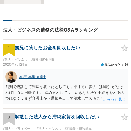
ど、みなさまの状況をお聞き
した上で、過去の事例に即し
て、具体的な見通しをアドバ
イス致しますので、お気軽に
ご相談ください。
法人・ビジネスの債務の法律Q&Aランキング
1
義兄に貸したお金を回収したい
#法人・ビジネス
#遅延損害金回収
2020年7月29日
役にたった
20
本庄 卓磨
弁護士
裁判で勝訴して判決を取ったとしても，相手方に資力（財産）がなけ
れば回収は困難です。 進め方としては，いきなり法的手続きをとるの
ではなく，まず弁護士から通知を出して請求してみることを検討すべ
きだと思います。
2
解散した法人から滞納家賃を回収したい
#個人・プライベート
#法人・ビジネス
#不動産・建設業界