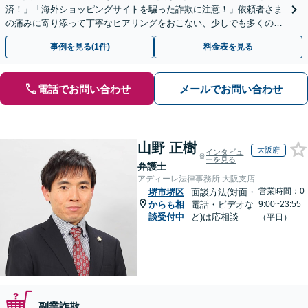
済！」「海外ショッピングサイトを騙った詐欺に注意！」依頼者さま
の痛みに寄り添って丁寧なヒアリングをおこない、少しでも多くの返
金が得られるよう尽力します！
事例を見る(1件)
料金表を見る
電話でお問い合わせ
メールでお問い合わせ
山野 正樹
大阪府
インタビュ
ーを見る
弁護士
アディーレ法律事務所 大阪支店
営業時間：0
堺市堺区
面談方法(対面・
からも相
電話・ビデオな
9:00~23:55
談受付中
ど)は応相談
（平日）
副業詐欺