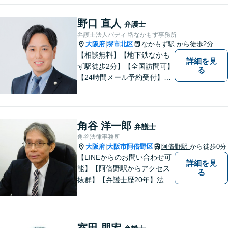
個室】
野口 直人
弁護士
弁護士法人バディ 堺なかもず事務所
大阪府
堺市北区
なかもず駅
から徒歩2分
|
【相談無料】【地下鉄なかも
詳細を見
ず駅徒歩2分】【全国訪問可】
る
【24時間メール予約受付】
【当日相談可】お客様の目線
に立って、冷静かつ正確な助
言をすることを心がけており
ます。
角谷 洋一郎
弁護士
角谷法律事務所
大阪府
大阪市阿倍野区
阿倍野駅
から徒歩0分
|
【LINEからのお問い合わせ可
詳細を見
能】【阿倍野駅からアクセス
る
抜群】【弁護士歴20年】法テ
ラス・弁護士費用特約の利用
が可能です。丁寧なヒアリン
グ・他士業連携によるワンス
トップ対応が強み！交通事故
室田 朋宏