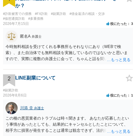
か？
#詐欺被害での債務
#FX詐欺
#副業詐欺
#借金返済の相談・交渉
#仮想通貨詐欺
#多重債務
2026年7月15日
役にたった
3
匿名A
弁護士
今時無料相談を受けてくれる事務所もそれなりにあり（WEBで検
索）、また自治体でも無料相談を実施しているのではないかと思いま
すので、実際に複数の弁護士に会って、ちゃんと話を聞いてくれる
方、高圧的ではない方に相談した方が良いでしょう。その弁護士の方
はそもそも事案を把握できていないようですので、御相談の案件につ
いては弁護士として能力不足なのかもしれません。相手にしない方が
2
LINE副業について
良いと思います。ただ、仮想通貨詐欺の被害回復は現実的には難しい
かもしれません。
#副業詐欺
2026年8月6日
役にたった
1
川添 圭
弁護士
この種の悪質業者のトラブルは時々聞きます。 あなたが応募したとい
う事情があったとしても、結果的にキャンセルとしたことについて、
相手方に損害が発生することは通常は観念できず、法的措置を採って