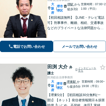
堺駅前法律事務所
大
堺駅
から
営業時間：07:00~2
堺市
阪
|
1:00（平日）
徒歩3分
堺区
府
【初回相談無料】【LINE・テレビ電話
可】刑事事件、離婚、相続、交通事故
などのプライベートな法律問題から、
契約書レビューなどの企業法務や学校
法務、プロスポーツ選手の相談まで幅
広く対応。トラブル解決のための身近
電話でお問い合わせ
メールでお問い合わせ
な相談相手として、お気軽にご連絡く
ださい。
田渕 大介
弁
インタビューを
見る
護士
田渕総合法律事務所
大
堺東駅
か
営業時間：09:00~
堺市
阪
|
19:00（平日）
ら徒歩5分
堺区
府
【堺東5分】【初回相談30分無料(一
部)】【ネット】発信者情報開示＆損害
賠償【いじめ、不登校、体罰】実績豊