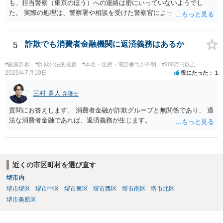
も、担当警察（東京のほう）への連絡は密にいっていないようでし
た。 実際の処理は、警察署や相談を受けた警察官によってだいぶ変わ
ると思われます。 不安があれば、費用はかかりますが、警察対応につ
いて弁護士に依頼を検討されてください。
5
詐欺でも消費者金融機関に返済義務はあるか
#副業詐欺
#詐欺の法的措置
#本名・住所・電話番号が不明
#200万円以上
2026年7月10日
役にたった
1
三村 勇人
弁護士
質問にお答えします。 消費者金融が詐欺グループと無関係であり、 適
法な消費者金融であれば、返済義務が生じます。
近くの市区町村を選び直す
堺市内
堺市堺区
堺市中区
堺市東区
堺市西区
堺市南区
堺市北区
堺市美原区