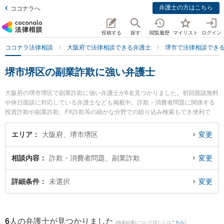
弁護士の方はこちら
ココナラへ
投稿する
探す
閲覧履歴
マイリスト
ログイン
ココナラ法律相談
大阪府で法律相談できる弁護士
堺市で法律相談でき
堺市堺区の副業詐欺に強い弁護士
大阪府の堺市堺区で副業詐欺に強い弁護士が6名見つかりました。初回面談無料
や休日面談に対応している弁護士なども掲載中。詐欺・消費者問題に関係する
投資詐欺や副業詐欺、FX詐欺等の細かな分野での絞り込み検索もでき便利で
す。特に堺中央法律事務所の野田 雅史弁護士や堺みらい創生法律事務所の武田
宗久弁護士、堺駅前法律事務所の橋 正幸弁護士のプロフィール情報や弁護士費
エリア
大阪府、堺市堺区
変更
用、強みなどが注目されています。『堺市堺区で土日や夜間に発生した副業詐
欺のトラブルを今すぐに弁護士に相談したい』『副業詐欺のトラブル解決の実
相談内容
詐欺・消費者問題、副業詐欺
変更
績豊富な近くの弁護士を検索したい』『初回相談無料で副業詐欺を法律相談で
きる堺市堺区内の弁護士に相談予約したい』などでお困りの相談者さんにおす
すめです。
詳細条件
未選択
変更
6
人の弁護士が見つかりました
(検索結果について詳しくは
こちら
)