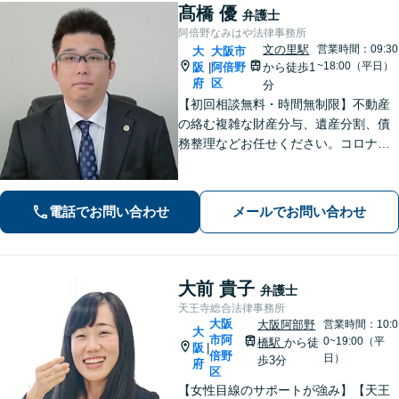
髙橋 優
弁護士
阿倍野なみはや法律事務所
文の里駅
営業時間：09:30
大
大阪市
~18:00（平日）
阪
阿倍野
から徒歩1
|
府
区
分
【初回相談無料・時間無制限】不動産
の絡む複雑な財産分与、遺産分割、債
務整理などお任せください。コロナ禍
でお困りの方のご相談を積極的に受け
ております。一人ひとりの不安に寄り
添い、皆さまが安心して暮らせるよ
電話でお問い合わせ
メールでお問い合わせ
う、全力でお守りします。
大前 貴子
弁護士
天王寺総合法律事務所
大阪
大阪阿部野
営業時間：10:0
大
市阿
0~19:00（平
橋駅
から徒
阪
|
倍野
日）
歩3分
府
区
【女性目線のサポートが強み】【天王