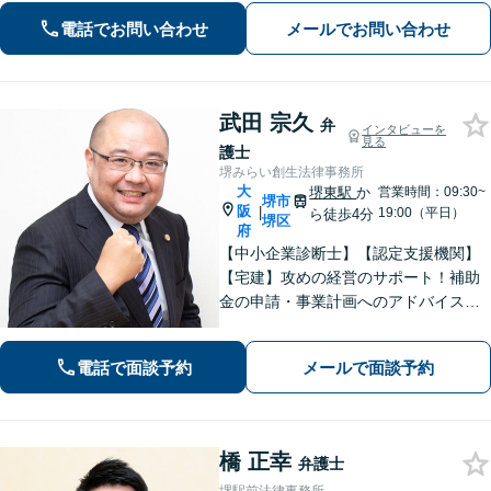
ください。分野によっては、初回30分
電話でお問い合わせ
メールでお問い合わせ
間の無料相談を実施しております。
武田 宗久
弁
インタビューを
見る
護士
堺みらい創生法律事務所
大
堺東駅
か
営業時間：09:30~
堺市
阪
|
19:00（平日）
ら徒歩4分
堺区
府
【中小企業診断士】【認定支援機関】
【宅建】攻めの経営のサポート！補助
金の申請・事業計画へのアドバイス／
不動産に関する法的トラブルもお任
せ！財産分与・事業継承／交通事故／
電話で面談予約
メールで面談予約
債務整理／労働問題も【夜間・休日面
談】【完全個室】【堺東駅4分】
橋 正幸
弁護士