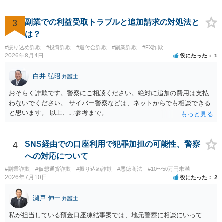
も認められません。この種の言説は半ば脅しのようなものです。 ま
ず、最寄りの消費生活センターへ相談し、連絡を無視してよいかどう
かのアドバイスを受けられることをお勧めします。しつこいようであ
3
副業での利益受取トラブルと追加請求の対処法と
れば、弁護士へ依頼して警告してもらうことも必要になるかもしれま
は？
せん。
#振り込め詐欺
#投資詐欺
#還付金詐欺
#副業詐欺
#FX詐欺
2026年8月4日
役にたった
1
白井 弘昭
弁護士
おそらく詐欺です。警察にご相談ください。絶対に追加の費用は支払
わないでください。 サイバー警察などは、ネットからでも相談できる
と思います。 以上、ご参考まで。
4
SNS経由での口座利用で犯罪加担の可能性、警察
への対応について
#副業詐欺
#仮想通貨詐欺
#振り込め詐欺
#悪徳商法
#10〜50万円未満
2026年7月10日
役にたった
2
瀬戸 伸一
弁護士
私が担当している預金口座凍結事案では、地元警察に相談にいって