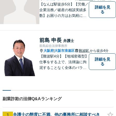
【なんば駅徒歩5分】【労働／
詳細を見
企業法務／破産の相談実績多
る
数】お困りの方はお気軽にご
相談ください。手遅れになら
ないよう適切に対処してまい
ります。
前島 申長
弁護士
前島綜合法律事務所
大阪府
大阪市浪速区
難波駅
から徒歩4分
|
【難波駅4分】【地域密着型】
詳細を見
仕事をする上で、法律論に拘
る
泥することなく全体のバラン
ス論やどのような解決が依頼
者にとってベストかを常に考
えるように心がけています。
クライアントの話を丁寧に聞
き、意思疎通を測った上で最
副業詐欺の法律Q&Aランキング
適な解決策を提示します。
1
弁護士の態度に不満、他の事務所に相談すべき