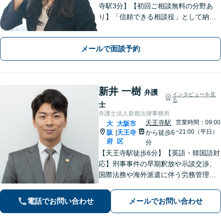
寺駅3分】【初回ご相談無料の分野あ
り】「信頼できる相談役」として納得
できる解決を目指します【離婚・男女
問題】安心して相談できる環境・関係
メールで面談予約
づくりを心がけます【借金・債務整
理】経済状況に応じて適切な解決策を
ご提案します
新井 一樹
弁護
インタビューを見
る
士
弁護士法人新都法律事務所
天王寺駅
営業時間：09:00
大
大阪市
~21:00（平日）
阪
天王寺
から徒歩6
|
府
区
分
【天王寺駅徒歩6分】【英語・韓国語対
応】刑事事件の早期釈放や示談交渉、
国際法務や海外派遣に伴う労務管理、
相続トラブル、離婚・男女問題などは
お任せください。法律のプロフェッシ
電話でお問い合わせ
メールでお問い合わせ
ョナルが、途を切り拓くお手伝いを致
します。【夜間・休日面談可】【完全