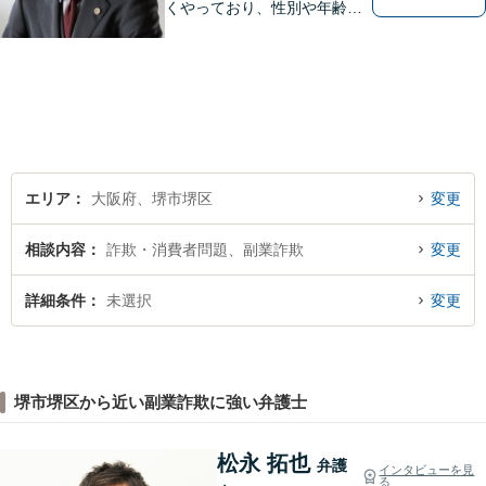
くやっており、性別や年齢を
問わず様々なご相談、ご依頼
を受けています。相談者の
方、依頼者の方の気持ちに真
摯に寄り添い、困難な問題に
も粘り強く対峙して、信頼を
積み重ねていきたいと考えて
います。
エリア
大阪府、堺市堺区
変更
相談内容
詐欺・消費者問題、副業詐欺
変更
詳細条件
未選択
変更
堺市堺区から近い副業詐欺に強い弁護士
松永 拓也
弁護
インタビューを見
る