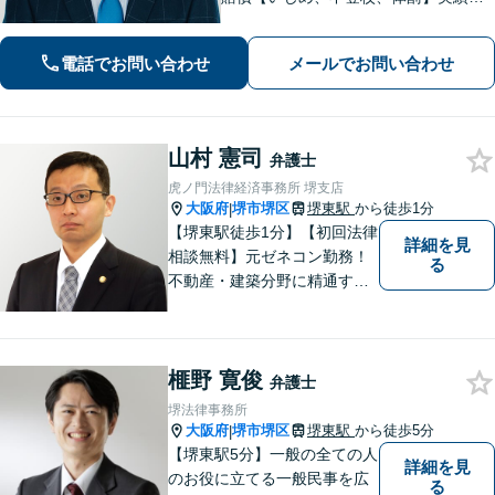
富【離婚問題】不倫・離婚に注力／有
利な条件での慰謝料・離婚【労働問
電話でお問い合わせ
メールでお問い合わせ
題】ハラスメント事案の実績／裁判を
見据えて加害者・会社と交渉【土日祝
対応】
山村 憲司
弁護士
虎ノ門法律経済事務所 堺支店
大阪府
堺市堺区
堺東駅
から徒歩1分
|
【堺東駅徒歩1分】【初回法律
詳細を見
相談無料】元ゼネコン勤務！
る
不動産・建築分野に精通する
弁護士。その他、遺産相続・
労働問題・債権回収など多岐
にわたる事案に対応可能で
榧野 寛俊
す！全国の支店ネットワーク
弁護士
を活かし、迅速な解決を目指
堺法律事務所
します。【夜間土日祝可】
大阪府
堺市堺区
堺東駅
から徒歩5分
|
【堺東駅5分】一般の全ての人
詳細を見
のお役に立てる一般民事を広
る