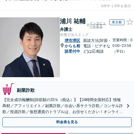
6件中 1-6件を表示
浦川 祐輔
東京都
インタビュ
ーを見る
弁護士
弁護士法人エッグ
営業時間：0
堺市堺区
面談方法(対面・
からも相
電話・ビデオな
0:00~23:59
談受付中
ど)は応相談
（平日）
副業詐欺
【完全成功報酬制(回収額の33％（税込）】【24時間全国対応】情報
商材／アフィリエイト／副業詐欺／出会い系サクラ詐欺／コンサル詐
欺／投資詐欺／仮想通貨のトラブルは、お任せください！オンライン
のみで解決も可能！
料金表を見る