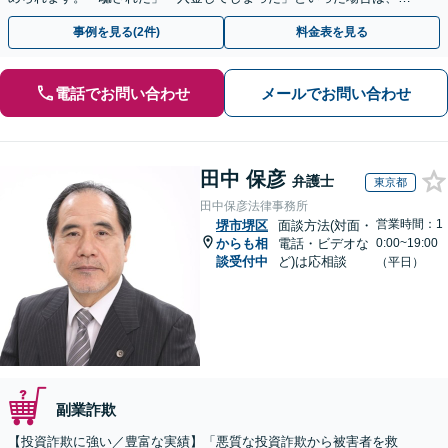
早めにご相談ください。【電話・メール・WEB相談可】
事例を見る(2件)
料金表を見る
電話でお問い合わせ
メールでお問い合わせ
田中 保彦
弁護士
東京都
田中保彦法律事務所
営業時間：1
堺市堺区
面談方法(対面・
からも相
電話・ビデオな
0:00~19:00
談受付中
ど)は応相談
（平日）
副業詐欺
【投資詐欺に強い／豊富な実績】「悪質な投資詐欺から被害者を救