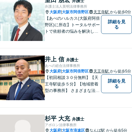
弁護士
／遺産分割／離婚／債務整理
弁護士法人英明法律事務所
／その他
大阪府
大阪市阿倍野区
天王寺駅
から徒歩0分
|
【あべのハルカス(大阪府阿倍
詳細を見
野区)に所在】トータルサポー
る
トで依頼者の悩みを解決しま
す。
井上 信
弁護士
あべの総合法律事務所
大阪府
大阪市阿倍野区
天王寺駅
から徒歩5分
|
【初回相談３０分無料】【天
詳細を見
王寺駅徒歩５分】【地域密着
る
型の事務所】 さまざまな法律
問題について相談者・依頼者
の立場に立って、親身に助
言・活動します。 交通事故、
相続、インターネット上のト
杉平 大充
弁護士
ラブルに注力！！
アポロン法律事務所
大阪府
大阪市浪速区
なんば駅
から徒歩5分
|