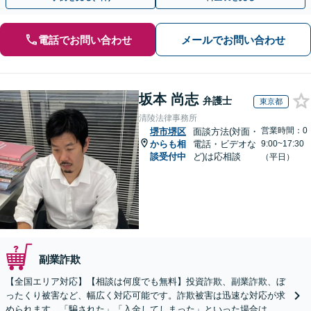
電話でお問い合わせ
メールでお問い合わせ
坂本 尚志
弁護士
東京都
清陵法律事務所
営業時間：0
堺市堺区
面談方法(対面・
からも相
電話・ビデオな
9:00~17:30
談受付中
ど)は応相談
（平日）
副業詐欺
【全国エリア対応】【相談は何度でも無料】投資詐欺、副業詐欺、ぼ
ったくり被害など、幅広く対応可能です。詐欺被害は迅速な対応が求
められます。「騙された」「入金してしまった」といった場合は、お