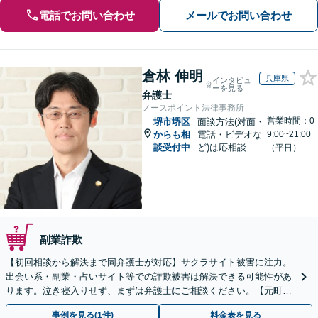
電話でお問い合わせ
メールでお問い合わせ
倉林 伸明
兵庫県
インタビュ
ーを見る
弁護士
ノースポイント法律事務所
営業時間：0
堺市堺区
面談方法(対面・
からも相
電話・ビデオな
9:00~21:00
談受付中
ど)は応相談
（平日）
副業詐欺
【初回相談から解決まで同弁護士が対応】サクラサイト被害に注力。
出会い系・副業・占いサイト等での詐欺被害は解決できる可能性があ
ります。泣き寝入りせず、まずは弁護士にご相談ください。【元町駅
1分・土日夜間の相談歓迎】
事例を見る(1件)
料金表を見る