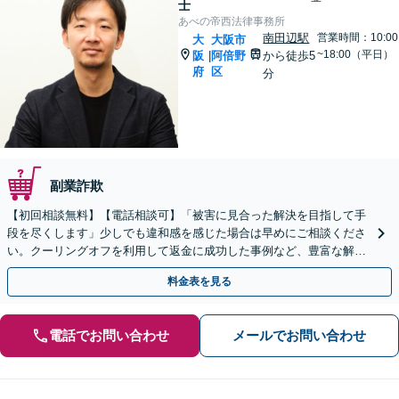
士
あべの帝西法律事務所
南田辺駅
営業時間：10:00
大
大阪市
~18:00（平日）
阪
阿倍野
から徒歩5
|
府
区
分
副業詐欺
【初回相談無料】【電話相談可】「被害に見合った解決を目指して手
段を尽くします」少しでも違和感を感じた場合は早めにご相談くださ
い。クーリングオフを利用して返金に成功した事例など、豊富な解決
実績があります【完全個室対応】【休日・夜間相談可】
料金表を見る
電話でお問い合わせ
メールでお問い合わせ