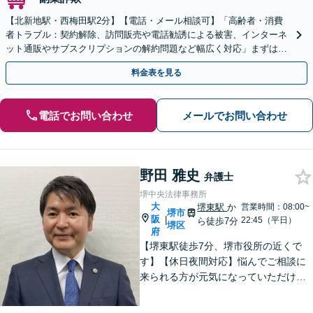
【北新地駅・西梅田駅2分】【電話・メール相談可】「高齢者・消費
者トラブル：契約解除、訪問販売や電話勧誘による被害、インターネ
ット通販やサブスクリプションの解約問題など幅広く対応」まずは一
度ご相談ください【休日・夜間相談可】
料金表を見る
電話でお問い合わせ
メールでお問い合わせ
野田 雅史
弁護士
堺中央法律事務所
大
堺東駅
か
営業時間：08:00~
堺市
阪
|
22:45（平日）
ら徒歩7分
堺区
府
【堺東駅徒歩7分、堺市役所の近くで
す】【休日夜間対応】悩んでご相談に
来られる方が元気になっていただける
と幸いでございます。まずは、お気軽
に法律相談のご予約についてお問合せ