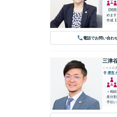
【関西
めます
作成【
電話でお問い合わ
三津谷
ミカタ弁
堺市
＜相続
産分割
手伝い