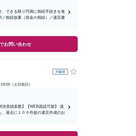
け、できる限り円満に相続手続きを進
求／相続放棄（借金の相続）／遺言書
でお問い合わせ
大阪府
~18:00（土日祝日）
決実績多数】【WEB面談可能】 遺
た、過去に１００件超の遺言作成のお