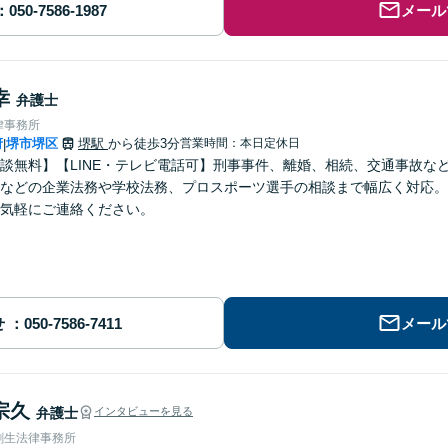
メール
幸
弁護士
律事務所
府
堺市堺区
堺駅
から徒歩3分
営業時間：本日定休日
|
談無料】【LINE・テレビ電話可】刑事事件、離婚、相続、交通事故な
などの企業法務や学校法務、プロスポーツ選手の相談まで幅広く対応。
気軽にご連絡ください。
せ
メール
宗久
弁護士
インタビューを見る
創生法律事務所