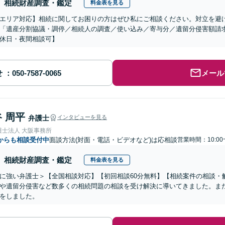
相続財産調査・鑑定
料金表を見る
エリア対応】相続に関してお困りの方はぜひ私にご相談ください。対立を避
「遺産分割協議・調停／相続人の調査／使い込み／寄与分／遺留分侵害額請
休日・夜間相談可】
せ
メール
 周平
弁護士
インタビューを見る
護士法人 大阪事務所
からも相談受付中
面談方法(対面・電話・ビデオなど)は応相談
営業時間：10:00
相続財産調査・鑑定
料金表を見る
に強い弁護士＞【全国相談対応】【初回相談60分無料】【相続案件の相談・解
や遺留分侵害など数多くの相続問題の相談を受け解決に導いてきました。ま
をしました。