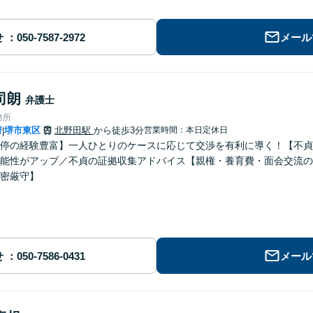
せ
メール
司朗
弁護士
務所
府
堺市東区
北野田駅
から徒歩3分
営業時間：本日定休日
|
停の経験豊富】一人ひとりのケースに応じて交渉を有利に導く！【不貞
能性がアップ／不貞の証拠収集アドバイス【親権・養育費・面会交流の
密厳守】
せ
メール