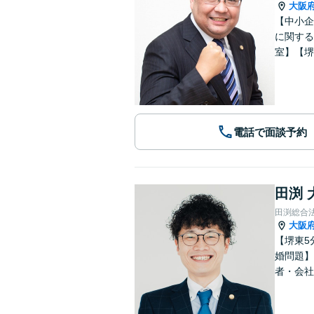
大阪
【中小企
に関する
室】【堺
電話で面談予約
田渕 
田渕総合
大阪
【堺東5
婚問題】
者・会社