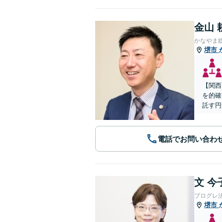
金山 
かなやま
堺市
【関西
を的確
託す円
電話でお問い合わ
文 今
プログレ
堺市