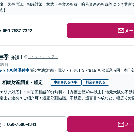
棄、民事信託、相続対策、株式・事業の相続、暗号資産の相続等につき豊富
応】
メー
佳孝
弁護士
インタビューを見る
事務所
からも相談受付中
面談方法(対面・電話・ビデオなど)は応相談
営業時間：本日
相続財産調査・鑑定
事例を見る(1件)
料金表を見る
エリア対応】＼🆓初回相談30分無料／【弁護士歴40年以上】地元大阪の不
定士と連携＆ご紹介可！遺産分割協議、不動産、遺言書作成など、幅広く対
せ
メー