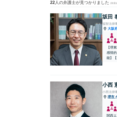
22
人の弁護士が見つかりました
(検索
坂田 
福智法律
大阪
【堺東
感情的
能】【
小西 
小西法律
堺市
関西エ