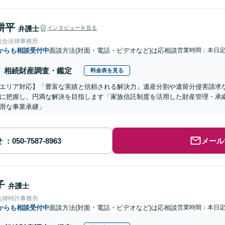
耕平
弁護士
インタビューを見る
総合法律事務所
からも相談受付中
面談方法(対面・電話・ビデオなど)は応相談
営業時間：本日
相続財産調査・鑑定
料金表を見る
エリア対応】「豊富な実績と信頼される解決力」遺産分割や遺留分侵害請求
に把握し、円満な解決を目指します「家族信託制度を活用した財産管理・承
滑な事業承継」
せ
メール
子
弁護士
法律特許事務所
からも相談受付中
面談方法(対面・電話・ビデオなど)は応相談
営業時間：本日