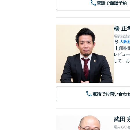
電話で面談予約
橋 正
堺駅前法
大阪
【初回相
レビュー
して、お
電話でお問い合わ
武田 
堺みらい