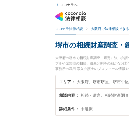
ココナラへ
ココナラ法律相談
大阪府で法律相談できる
堺市の相続財産調査・
大阪府の堺市で相続財産調査・鑑定に強い弁護
ブルや認知症の相続、遺産分割等の細かな分野
事務所の武田 宗久弁護士のプロフィール情報
談したい』『相続財産調査・鑑定のトラブル解
い』などでお困りの相談者さんにおすすめです
エリア
大阪府、堺市堺区、堺市中区
相談内容
相続・遺言、相続財産調査
詳細条件
未選択