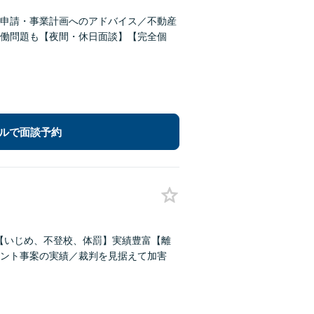
申請・事業計画へのアドバイス／不動産
働問題も【夜間・休日面談】【完全個
ルで面談予約
償【いじめ、不登校、体罰】実績豊富【離
ント事案の実績／裁判を見据えて加害