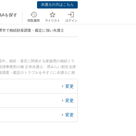
弁護士の方はこちら
&Aを探す
閲覧履歴
マイリスト
ログイン
堺市で相続財産調査・鑑定に強い弁護士
載中。相続・遺言に関係する家族間の相続トラ
法律事務所の橋 正幸弁護士、堺みらい創生法律
産調査・鑑定のトラブルを今すぐに弁護士に相
を法律相談できる堺市内の弁護士に相談予約した
変更
変更
変更