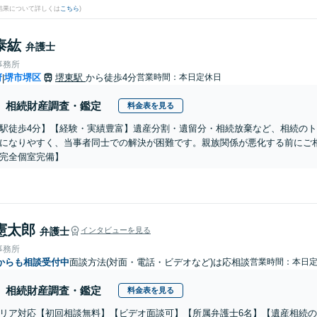
結果について詳しくは
こちら
)
泰紘
弁護士
事務所
府
堺市堺区
堺東駅
から徒歩4分
営業時間：本日定休日
|
相続財産調査・鑑定
料金表を見る
駅徒歩4分】【経験・実績豊富】遺産分割・遺留分・相続放棄など、相続の
になりやすく、当事者同士での解決が困難です。親族関係が悪化する前にご
完全個室完備】
憲太郎
弁護士
インタビューを見る
事務所
からも相談受付中
面談方法(対面・電話・ビデオなど)は応相談
営業時間：本日
相続財産調査・鑑定
料金表を見る
リア対応【初回相談無料】【ビデオ面談可】【所属弁護士6名】【遺産相続