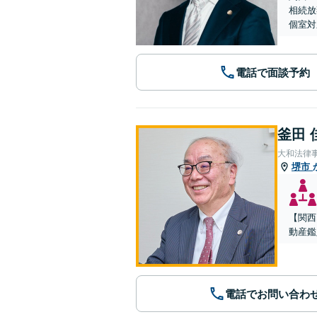
相続放
個室対
電話で面談予約
釜田 
大和法律
堺市
【関西
動産鑑
電話でお問い合わ