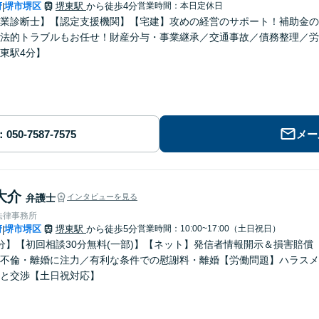
府
堺市堺区
堺東駅
から徒歩4分
営業時間：本日定休日
|
業診断士】【認定支援機関】【宅建】攻めの経営のサポート！補助金の
法的トラブルもお任せ！財産分与・事業継承／交通事故／債務整理／労
東駅4分】
メー
大介
弁護士
インタビューを見る
法律事務所
府
堺市堺区
堺東駅
から徒歩5分
営業時間：10:00~17:00（土日祝日）
|
分】【初回相談30分無料(一部)】【ネット】発信者情報開示＆損害賠
不倫・離婚に注力／有利な条件での慰謝料・離婚【労働問題】ハラスメ
と交渉【土日祝対応】