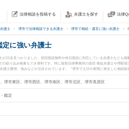
法律相談を投稿する
弁護士を探す
法律Q
弁護士
堺市で法律相談できる弁護士
堺市で相続・遺言に強い弁護士
鑑定に強い弁護士
士が22名見つかりました。初回面談無料や休日面談に対応している弁護士なども掲
での絞り込み検索もでき便利です。特に福智法律事務所の坂田 泰紘弁護士や堺駅前
や弁護士費用、強みなどが注目されています。『堺市で土日や夜間に発生した相続財
決の実績豊富な近くの弁護士を検索したい』『初回相談無料で相続財産調査・鑑定
。
、堺市東区、堺市西区、堺市南区、堺市北区、堺市美原区
・鑑定