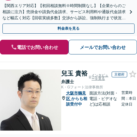
【関西エリア対応】【初回相談無料※時間制限なし】【企業からのご
相談に注力】売掛金や請負代金請求、サービス利用料や通販代金請求
など幅広く対応【回収実績多数】交渉から訴訟、強制執行まで状況に
応じて的確に対応します
料金表を見る
電話でお問い合わせ
メールでお問い合わせ
兒玉 貴裕
京都府
インタビュ
ーを見る
弁護士
K・Gフォート法律事務所
営業時
大阪市鶴見
面談方法(対面・
区
からも相
電話・ビデオな
間：本日
談受付中
ど)は応相談
定休日