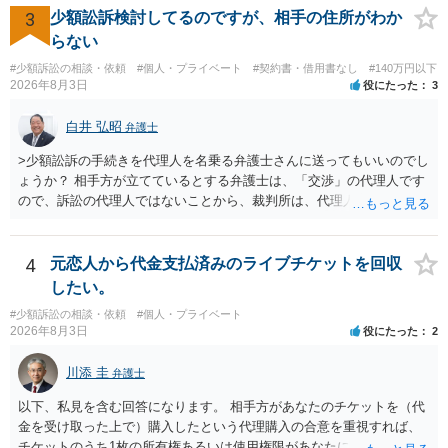
業者へ（原契約のクーリング・オフの証拠の写しとともに）支払拒絶
3
少額訟訴検討してるのですが、相手の住所がわか
の通知書を送り、もし訴訟や支払督促を行ってきた場合には全面的に
らない
争う、というやり方がベターではないかと思います。弁護士会の相談
#少額訴訟の相談・依頼
#個人・プライベート
#契約書・借用書なし
#140万円以下
センター等で、消費者問題に強い弁護士（消費者保護委員会に所属し
2026年8月3日
役にたった
3
ているなど）へ相談されることをお勧めします。
白井 弘昭
弁護士
>少額訟訴の手続きを代理人を名乗る弁護士さんに送ってもいいのでし
ょうか？ 相手方が立てているとする弁護士は、「交渉」の代理人です
ので、訴訟の代理人ではないことから、裁判所は、代理人宛ての訴状
を受け取ることは無いと思われます。 なお、交渉段階で代理人が就い
ている場合は、相手方（被告）の住所で訴状を作成提出し、裁判所に
代理人が就いていたことを知らせると（訴状の記載内容から明らかな
4
元恋人から代金支払済みのライブチケットを回収
場合も）、裁判所が当該代理人弁護士に事前連絡し、引き続き訴訟も
したい。
受任するかを聞いたうえで、受任の意志が明らかになったところで、
#少額訴訟の相談・依頼
#個人・プライベート
直接被告に送達するのではなく、代理人に訴状の受領を促すこともあ
2026年8月3日
役にたった
2
ります。 ラインのやり取りでしか証拠がないと、実際の本人性が明ら
かではありません。もちろん弁護士（２０万円の請求で代理人弁護士
川添 圭
弁護士
に委任するかも疑わしいのですが）も住所は明らかにしないでしょ
う。 何か本人を示す事実（振込先などの情報）から、相手の住所等の
以下、私見を含む回答になります。 相手方があなたのチケットを（代
情報を割り出していくしかないように思えます。 以上、ご参考まで。
金を受け取った上で）購入したという代理購入の合意を重視すれば、
チケットのうち1枚の所有権あるいは使用権限があなたにあり、チケッ