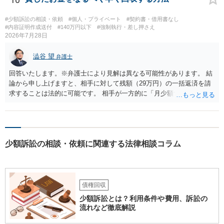
ずれにせよ、まずは速やかに最寄りの警察署に被害相談に行くことを
お勧めします。
#少額訴訟の相談・依頼
#個人・プライベート
#契約書・借用書なし
#内容証明作成送付
#140万円以下
#強制執行・差し押さえ
2026年7月28日
澁谷 望
弁護士
回答いたします。※弁護士により見解は異なる可能性があります。 結
論から申し上げますと、相手に対して残額（29万円）の一括返済を請
求することは法的に可能です。 相手が一方的に「月少額ずつ返す」と
言ってきたとしても、あなたが同意していない以上、分割払いの合意
は成立していません。当初の返済期日も過ぎているため、一括返済を
求める権利があります。 具体的には、以下の手順で進めるのが効果的
です。 分割拒否と一括請求の通知：PayPayのメッセージ等で「分割
少額訴訟の相談・依頼に関連する法律相談コラム
払いには同意していないため、残額の一括払いを求める」旨を明確に
伝えます。 相手の本名・住所の確認：応じない場合に法的手段（少額
訴訟など）をとるには、相手の身元が必要です。分からない場合は、
まず本名や住所の特定を進めてください。 相手が購入した高額商品
（Switch2等）の事実も踏まえ、応じない場合は法的措置を辞さない姿
債権回収
勢で交渉に臨むのが現実的かと思います。
少額訴訟とは？利用条件や費用、訴訟の
流れなど徹底解説