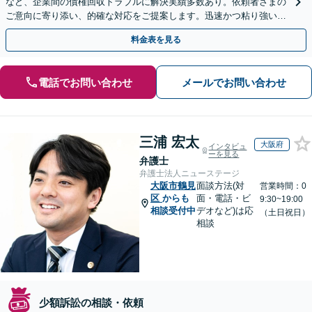
など、企業間の債権回収トラブルに解決実績多数あり。依頼者さまの
ご意向に寄り添い、的確な対応をご提案します。迅速かつ粘り強い交
渉で、少しでも回収できるよう尽力します【土日祝対応可】
料金表を見る
電話でお問い合わせ
メールでお問い合わせ
三浦 宏太
大阪府
インタビュ
ーを見る
弁護士
弁護士法人ニューステージ
大阪市鶴見
面談方法(対
営業時間：0
区
からも
面・電話・ビ
9:30~19:00
相談受付中
デオなど)は応
（土日祝日）
相談
少額訴訟の相談・依頼