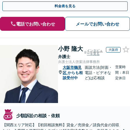
料金表を見る
電話でお問い合わせ
メールでお問い合わせ
小野 隆大
大阪府
インタビュ
ーを見る
弁護士
弁護士法人啓葉法律事務所
営業時
大阪市鶴見
面談方法(対面・
区
からも相
電話・ビデオな
間：本日
談受付中
ど)は応相談
定休日
少額訴訟の相談・依頼
【関西エリア対応】【初回相談無料】貸金／売掛金／請負代金の回収