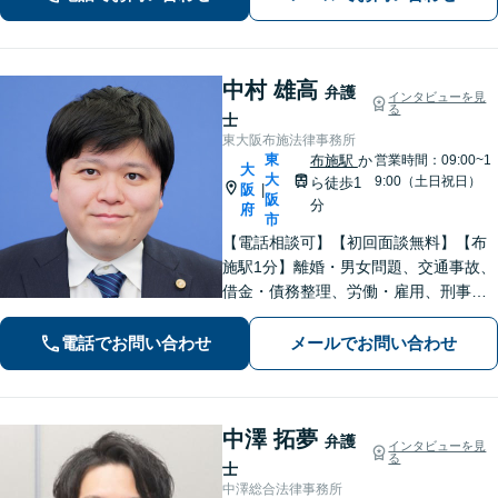
中村 雄高
弁護
インタビューを見
る
士
東大阪布施法律事務所
東
布施駅
か
営業時間：09:00~1
大
大
9:00（土日祝日）
ら徒歩1
阪
|
阪
分
府
市
【電話相談可】【初回面談無料】【布
施駅1分】離婚・男女問題、交通事故、
借金・債務整理、労働・雇用、刑事事
件 など【相談しやすいリーズナブルな
料金体系】【着手金0円】で対応する分
電話でお問い合わせ
メールでお問い合わせ
野も！依頼者さまと「共闘」し、最後
まで味方になります
中澤 拓夢
弁護
インタビューを見
る
士
中澤総合法律事務所