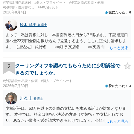
#内容証明作成送付
#個人・プライベート
#少額訴訟の相談・依頼
#契約書・借用書なし
#140万円以下
2026年8月4日
役にたった
6
鈴木 祥平
弁護士
よって、私は貴殿に対し、本書面到達の日から7日以内に、下記指定口
座へ金23万円全額を振り込んで返還するよう、ここに正式に請求しま
す。 【振込先】 銀行名 ○○銀行 支店名 ○○支店 預金種別 普通
口座番号 ○○○○○○○ 口座名義 ○○○○ 万一、上記期限までに返金がな
されない場合には、貴殿には任意に返金する意思がないものと判断
し、やむを得ず、返還金23万円及びこれに対する遅延損害金の支払い
2
クーリングオフを認めてもらうために少額訴訟で
を求める民事訴訟、支払督促その他必要な法的手続を直ちに講じま
きるのでしょうか。
す。 その際には、訴訟に要する費用その他法令上認められる金員につ
#少額訴訟の相談・依頼
#個人・プライベート
いても併せて請求する予定ですので、あらかじめ申し添えます。 本件
2026年7月30日
役にたった
3
は、貴殿自らが契約を解約したことによって生じた返還義務の履行を
求めるものにすぎません。貴殿の仕入先との取引関係や返金時期など
川添 圭
弁護士
の内部事情は、私に対する返還義務の発生や履行時期には何ら影響を
及ぼすものではありません。 これ以上、本件の解決を不必要に遅延さ
少額訴訟は、60万円以下の金銭の支払いを求める訴えが対象となりま
せることなく、誠意をもって速やかに返金手続を履行されるよう、強
す。 本件では、料金は後払い決済の方法（立替払）で支払われてお
く求めます。 以上
り、あなたが業者へ返金請求できるわけではなく、少額訴訟は使えな
いと思われます。 当該事業者と後払い決済業者を被告として債務不存
在確認請求訴訟を提起することも考えられますが、まずは後払い決済