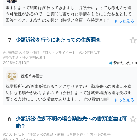
ことの立証は簡単ではありません。 刑事事件化が出来るのであれば、
事案によって戦略は変わってきますし、弁護士によっても考え方が違
返金交渉で有利になる可能性がありますが、民事上の詐欺の立証以上
う可能性があるので、ご質問に書かれた事情をもとにした私見として
に難しいところがあります。 こちらについては、一度、最寄りの警察
回答すると、あなたの立替分（時期と金額）を確定させた上で、淡々
署に被害相談をするようにしてください。 具体的な見通しに関して
と訴訟提起する方がよい事案ではないかと思料します。支払督促だ
は、証拠を拝見する必要があるため、直接弁護士にご相談された方が
と、もし異議申立てがなされる可能性が高そうであれば時間の浪費
良いかと思います。
（通常訴訟へ移行する日数分空転する）になりますし、支払督促及び
7
少額訴訟を行うにあたっての住所調査
その異議後の通常訴訟は相手方の住所地が管轄裁判所になるため（特
に相手方が遠方である場合は）対応が面倒な場合があるからです。相
#少額訴訟の相談・依頼
#個人・プライベート
#140万円以下
手方の主張については、和解で減額を考慮すればよいと思います。 な
#音信不通・行方不明の相手
2026年7月13日
役にたった
4
お、残念ながら、「連絡も返ってこず、返済の目処も立たずで精神的
ダメージが大きく」という理由では、慰謝料請求は通常は認められま
匿名A
せん。
弁護士
就業場所への送達を試みることになりますが、勤務先への送達は不奏
功になる場合がありますので（会社によっては就業場所送達は受取拒
否する方針にしている場合があります）、その場合は自宅の住所調査
が必要になるでしょう。
8
少額訴訟 住所不明の場合勤務先への書類送達は可
能？
#140万円以下
#少額訴訟の相談・依頼
#音信不通・行方不明の相手
#個人・プライベート