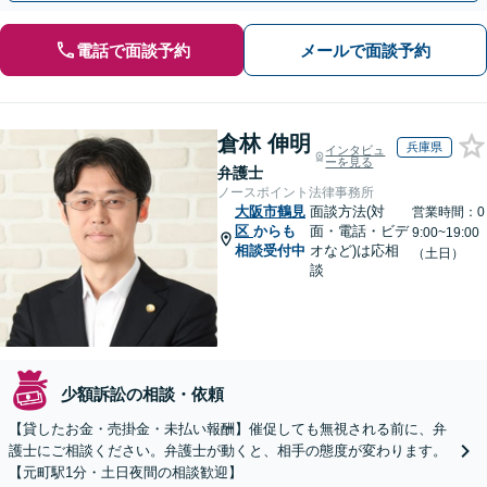
電話で面談予約
メールで面談予約
倉林 伸明
兵庫県
インタビュ
ーを見る
弁護士
ノースポイント法律事務所
大阪市鶴見
面談方法(対
営業時間：0
区
からも
面・電話・ビデ
9:00~19:00
相談受付中
オなど)は応相
（土日）
談
少額訴訟の相談・依頼
【貸したお金・売掛金・未払い報酬】催促しても無視される前に、弁
護士にご相談ください。弁護士が動くと、相手の態度が変わります。
【元町駅1分・土日夜間の相談歓迎】