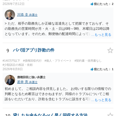
2026年7月12日
役にたった
2
川添 圭
弁護士
> ただ、相手の勤務先しか正確な送達先として把握できておらず、そ
の勤務先の営業時間が月・火・土・日は6時～9時、木曜日は21時以降
となっています。そのため、郵便物の配達時間によっては受け取りが
難しい可能性があります。 営業時間を具体的に明らかにして、早朝・
夜間の送達を上申するのが基本になりますが、感覚的には郵便局を動
かすには早すぎるので執行官送達を申し立てる必要があるかもしれま
9
パパ活アプリ詐欺の件
せん。裁判所としては（あまりに特殊すぎて）就業場所送達を認めな
い可能性もありますし、執行官送達には費用もかかりますので、まず
#140万円以下
#債権回収代行
#個人・プライベート
#契約書・借用書なし
は裁判所へ相談した方がよいと思います。
#少額訴訟の相談・依頼
2026年8月8日
役にたった
1
債権回収に強い弁護士
若井 亮
弁護士
初めまして。 ご相談内容を拝見しました。 お伺いする限りの情報での
判断となるため断言はできかねますが、同様のトラブルについてご相
談をいただいており、詐欺を含むトラブルに該当する可能性があるで
しょう。 返金の請求にあたっては、相手方の身元を特定する必要があ
ります。 お金を渡した方法が現金手渡しではなく、指定口座への振込
であるならば、相手方の身元を特定できる可能性もあるでしょう。 い
10
貸したお金をなるべく早く回収する方法