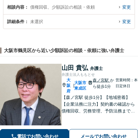
相談内容
債権回収、少額訴訟の相談・依頼
変更
詳細条件
未選択
変更
大阪市鶴見区から近い少額訴訟の相談・依頼に強い弁護士
山田 貴弘
弁護士
弁護士法人ももとせ
大
森ノ宮駅
か
営業時間：本
大阪市
阪
|
日定休日
ら徒歩1分
東成区
府
【森ノ宮駅 徒歩1分】【地域密着】
【企業法務に注力】契約書の確認から
債権回収、労務管理、予防法務までサ
ポートいたします。不動産・労働も対
応◎勝訴見込みも率直に伝えますの
で、まずはお気軽にご相談ください。
電話でお問い合わせ
メールでお問い合わせ