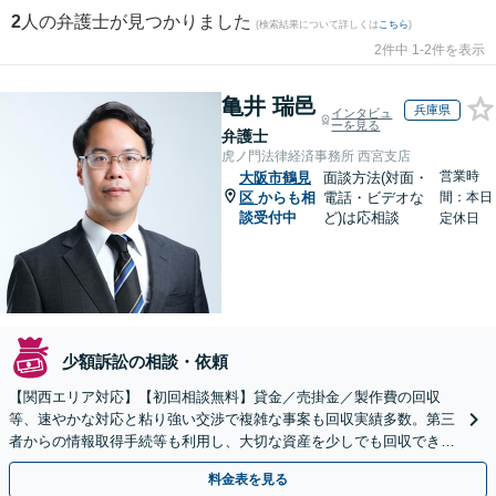
2
人の弁護士が見つかりました
(検索結果について詳しくは
こちら
)
2件中 1-2件を表示
亀井 瑞邑
兵庫県
インタビュ
ーを見る
弁護士
虎ノ門法律経済事務所 西宮支店
営業時
大阪市鶴見
面談方法(対面・
区
からも相
電話・ビデオな
間：本日
談受付中
ど)は応相談
定休日
少額訴訟の相談・依頼
【関西エリア対応】【初回相談無料】貸金／売掛金／製作費の回収
等、速やかな対応と粘り強い交渉で複雑な事案も回収実績多数。第三
者からの情報取得手続等も利用し、大切な資産を少しでも回収できる
よう尽力します【フリーランス・個人事業主のご相談も対応】
料金表を見る