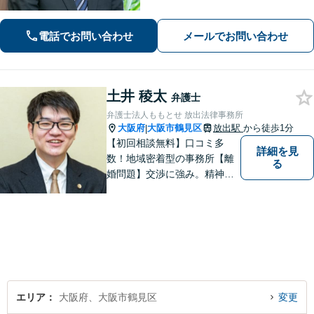
後遺障害もお任せください」事故後で
きるだけ早期にご相談頂けると助かり
電話でお問い合わせ
メールでお問い合わせ
ます。法律問題だけではないトータル
サポートを目指します【セカンドオピ
ニオン可】
土井 稜太
弁護士
弁護士法人ももとせ 放出法律事務所
大阪府
大阪市鶴見区
放出駅
から徒歩1分
|
【初回相談無料】口コミ多
詳細を見
数！地域密着型の事務所【離
る
婚問題】交渉に強み。精神的
な負担が少しでも軽くなるよ
う、寄り添いの姿勢で事件解
決に臨みます【相続・遺言】
迅速かつ丁寧な対応を心が
け、満足度の高い解決を目指
します【放出駅1分】
エリア
大阪府、大阪市鶴見区
変更