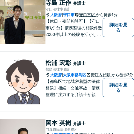
で頼れる弁護士を目指しま
寺島 正作
弁護士
す。【休日相談可】【今福鶴
守口法律事務所
見駅2分】
大阪府
守口市
守口市駅
から徒歩1分
|
【休日・夜間相談可】【守口
詳細を見
市駅1分】債務整理の相談件数
る
2000件以上の経験を活かし、
依頼者様の法律問題を徹底的
にバックアップいたします。
どなたでも相談しやすく、依
頼者様が不安を抱かないよう
松浦 宏彰
弁護士
に、わかりやすく的確なアド
都島法律事務所
バイスを心がけております。
大阪府
大阪市都島区
野江内代駅
から徒歩3分
|
【都島区で地域密着型の法律
詳細を見
相談】相続・交通事故・債務
る
整理に注力する弁護士が親身
に対応。費用や手続きを明確
に説明し、あなたの不安を解
消します。大阪市都島区の皆
様、まずはお気軽にご連絡く
岡本 英樹
弁護士
ださい。初回面談予約受付中
門真市民法律事務所