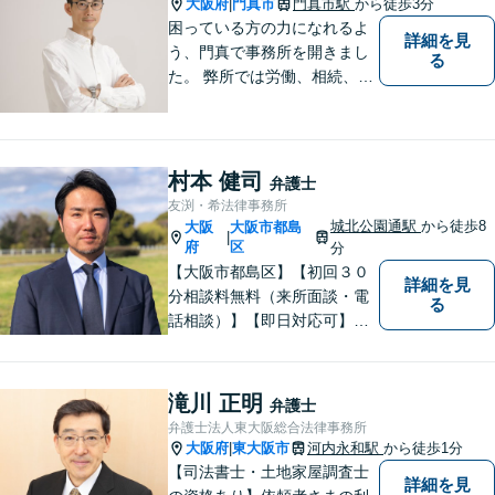
大阪府
門真市
門真市駅
から徒歩3分
|
困っている方の力になれるよ
詳細を見
う、門真で事務所を開きまし
る
た。 弊所では労働、相続、離
婚、交通事故、不動産、破
産、中小企業法務その他様々
な法律相談を承っておりま
す。
村本 健司
弁護士
友渕・希法律事務所
城北公園通駅
から徒歩8
大阪
大阪市都島
|
府
区
分
【大阪市都島区】【初回３０
詳細を見
分相談料無料（来所面談・電
る
話相談）】【即日対応可】
【都島駅・城北公園通駅】
【高倉町三丁目バス停徒歩１
分】【当日・夜間・休日相談
滝川 正明
弁護士
可】刑事事件/相続問題/離婚問
弁護士法人東大阪総合法律事務所
題など経験と知識をもとに、
大阪府
東大阪市
河内永和駅
から徒歩1分
|
依頼者様の不安を解消し、問
【司法書士・土地家屋調査士
詳細を見
題解決へ導きます