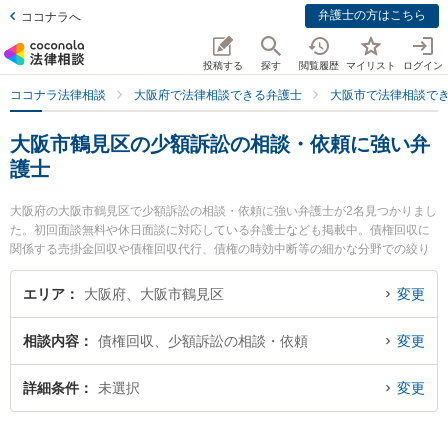
弁護士の方はこちら
ココナラへ
投稿する
探す
閲覧履歴
マイリスト
ログイン
ココナラ法律相談
大阪府で法律相談できる弁護士
大阪市で法律相談で
大阪市鶴見区の少額訴訟の相談・依頼に強い弁
護士
大阪府の大阪市鶴見区で少額訴訟の相談・依頼に強い弁護士が2名見つかりまし
た。初回面談無料や休日面談に対応している弁護士なども掲載中。債権回収に
関係する売掛金回収や債権回収代行、債権の時効中断等の細かな分野での絞り
込み検索もでき便利です。特に弁護士法人 大阪鶴見法律事務所の岸 秀行弁護士
や弁護士法人ももとせ 放出法律事務所の土井 稜太弁護士のプロフィール情報や
エリア
大阪府、大阪市鶴見区
変更
弁護士費用、強みなどが注目されています。『大阪市鶴見区で土日や夜間に発
生した少額訴訟の相談・依頼のトラブルを今すぐに弁護士に相談したい』『少
相談内容
債権回収、少額訴訟の相談・依頼
変更
額訴訟の相談・依頼のトラブル解決の実績豊富な近くの弁護士を検索したい』
『初回相談無料で少額訴訟の相談・依頼を法律相談できる大阪市鶴見区内の弁
護士に相談予約したい』などでお困りの相談者さんにおすすめです。
詳細条件
未選択
変更