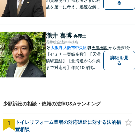
の資格あり】依頼者さまの利
る
益を第一に考え、迅速な解決
を目指します。不貞慰謝料請
求や財産分与など幅広く対応
「明け渡し請求はお任せ／ス
ムーズな明け渡し請求で依頼
瀧井 喜博
弁護士
者さまの被害を最小限に抑え
瀧井総合法律事務所
る」
大阪府
大阪市中央区
天満橋駅
から徒歩1分
|
【セミナー実績多数】【天満
詳細を見
橋駅直結】【北海道から沖縄
る
まで対応可】年間100件以上
の男女トラブルに対応。共感
重視の手厚いサポートで安
心！交通事故案件も分かりや
すくご説明します【土日対応
可】【電話・メール・LINEで
少額訴訟の相談・依頼の法律Q&Aランキング
面談予約可】
1
トイレリフォーム業者の対応遅延に対する法的措
置相談