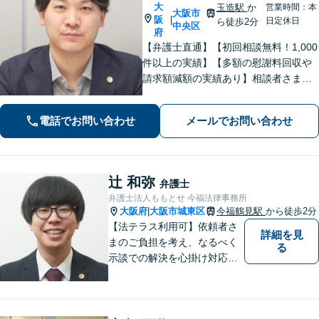
大
玉造駅
か
営業時間：本
大阪市
阪
|
日定休日
ら徒歩2分
中央区
府
【弁護士直通】【初回相談無料！1,000
件以上の実績】【多額の慰謝料回収や
請求額減額の実績あり】相談者さまに
寄り添い、最善の解決を目指します！
丁寧なヒアリングできめ細やかにサポ
電話でお問い合わせ
メールでお問い合わせ
ート「刑事事件：執行猶予判決を得た
経験多数」示談交渉はお任せ！
辻 和弥
弁護士
弁護士法人ももとせ 今福法律事務所
大阪府
大阪市城東区
今福鶴見駅
から徒歩2分
|
【法テラス利用可】依頼者さ
詳細を見
まのご負担を考え、なるべく
る
示談での解決を心掛け対応い
たします。コミュニケーショ
ン力と精神的なタフさが強
み。依頼者さまにとって身近