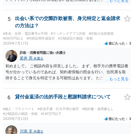
トの引渡しを求める権利があるという主張が認められやすいといえま
す。 一方、このチケット購入には「相手方と一緒に行く」という合意
も付随していたことを無視することができません。こちらを重視すれ
5
出会い系での交際詐欺被害、身元特定と返金請求
ば、交際を終了させたことにより「一緒に行く」という結果の実現に
の方法は？
重大な障害が発生しており、当然にチケットを引き渡すべきといえる
#本名・住所・電話番号が不明
#マッチングアプリ詐欺
#詐欺の法的措置
かは微妙であり、むしろ返金すべきとするのが当事者の合理的意思に
#200万円以上
#内容証明作成送付
#少額訴訟の相談・依頼
合致するのではないか、という判断に傾くことになると思います。 例
2026年7月17日
役にたった
3
えば、当該チケットが座席指定である場合、交際を解消した2人が当日
詐欺・消費者問題に強い弁護士
隣り合わせになることは避けたいという心理が働くことも無理からぬ
若井 亮
弁護士
ところです。一方、チケットがエリア指定のアリーナ席であれば隣り
合わせにならずに済むかもしれませんし、そのチケットが入手困難で
初めまして。 ご相談内容を拝見しました。 まず、相手方の携帯電話番
あったり特別席であったりすれば、判断は変わってくるかもしれませ
号が分かっているのであれば、契約者情報の照会を行い、住民票を取
ん。当該チケットがチケット転売防止法に規定する特定興行入場券に
得することで身元を特定できる可能性はあります。 ただ、他人名義の
該当し、券面上使用者が指定されている場合には、チケット引渡し以
携帯電話であるなどした場合には特定に結びつけることは難しいとこ
外に選択肢がない場合もあるでしょう。 このように、本件の紛争は、
ろです。 LINEについても、詐欺の事案であれば照会できる可能性はあ
法的には「当事者の合理的意思」がどこにあるのかを追求した解決が
りますが、携帯電話の番号を経由する方法より難しくなります。 身元
6
貸付金返済の法的手段と慰謝料請求について
必要になると思われます。なかなか難しい問題なので、弁護士によっ
を特定した後は、返金の理屈があるかどうかを確認していきます。 基
ても回答は異なるかもしれません。
本的に贈与に該当する場合には返金請求ができません。 詐欺を含め、
#個人・プライベート
#音信不通・行方不明の相手
#契約書・借用書なし
当方に返金の理屈があるかどうかを確認していきます。 さらに、渡し
#少額訴訟の相談・依頼
#140万円以下
2026年7月13日
役にたった
3
た金額について、裏付けがあるかどうかも精査します。 上記を経て、
身元の特定、返金の理屈があると判断できるのであれば、まずは交渉
川添 圭
からスタートすることになるでしょう。 ご理解のとおり、詐欺である
弁護士