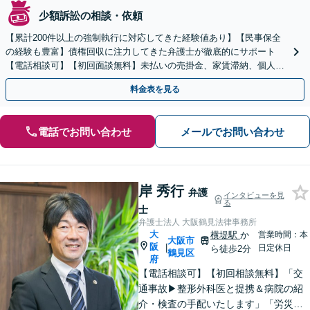
少額訴訟の相談・依頼
【累計200件以上の強制執行に対応してきた経験値あり】【民事保全
の経験も豊富】債権回収に注力してきた弁護士が徹底的にサポート
【電話相談可】【初回面談無料】未払いの売掛金、家賃滞納、個人間
のお金の貸し借りなど【関西エリア対応】
料金表を見る
電話でお問い合わせ
メールでお問い合わせ
岸 秀行
弁護
インタビューを見
る
士
弁護士法人 大阪鶴見法律事務所
大
横堤駅
か
営業時間：本
大阪市
阪
|
日定休日
ら徒歩2分
鶴見区
府
【電話相談可】【初回相談無料】「交
通事故▶︎整形外科医と提携＆病院の紹
介・検査の手配いたします」「労災の