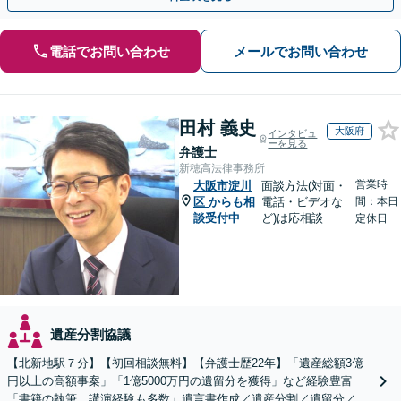
電話でお問い合わせ
メールでお問い合わせ
田村 義史
大阪府
インタビュ
ーを見る
弁護士
新穂高法律事務所
営業時
大阪市淀川
面談方法(対面・
区
からも相
電話・ビデオな
間：本日
談受付中
ど)は応相談
定休日
遺産分割協議
【北新地駅７分】【初回相談無料】【弁護士歴22年】「遺産総額3億
円以上の高額事案」「1億5000万円の遺留分を獲得」など経験豊富
「書籍の執筆、講演経験も多数」遺言書作成／遺産分割／遺留分／相