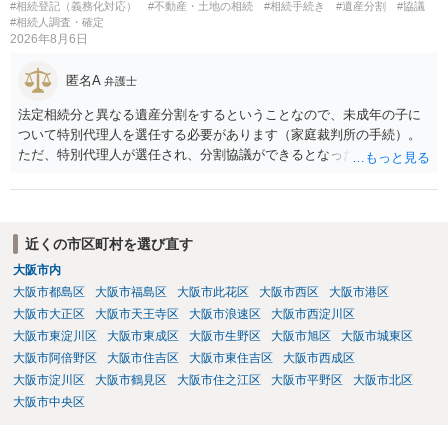
#相続登記（義務化対応）
#不動産・土地の相続
#相続手続き
#遺産分割
#協議
#相続人調査・確定
2026年8月6日
匿名A
弁護士
法定相続分と異なる遺産分割をするということなので、未成年の子に
ついて特別代理人を選任する必要があります（家庭裁判所の手続）。
ただ、特別代理人が選任され、分割協議ができるとなったとしても、
不動産の名義の全部を自分にできるかどうかは別問題です。未成年者
の権利も守られなければならないからです。 相続財産全体で、未成年
者の権利が守られているかどうかを判断しなければなりません。 単
に、未成年者を今後養育するのは、自分だからという理由では、法定
近くの市区町村を選び直す
相続分以上に多くの遺産を取得することができるというわけではあり
大阪市内
ません。
大阪市都島区
大阪市福島区
大阪市此花区
大阪市西区
大阪市港区
大阪市大正区
大阪市天王寺区
大阪市浪速区
大阪市西淀川区
大阪市東淀川区
大阪市東成区
大阪市生野区
大阪市旭区
大阪市城東区
大阪市阿倍野区
大阪市住吉区
大阪市東住吉区
大阪市西成区
大阪市淀川区
大阪市鶴見区
大阪市住之江区
大阪市平野区
大阪市北区
大阪市中央区