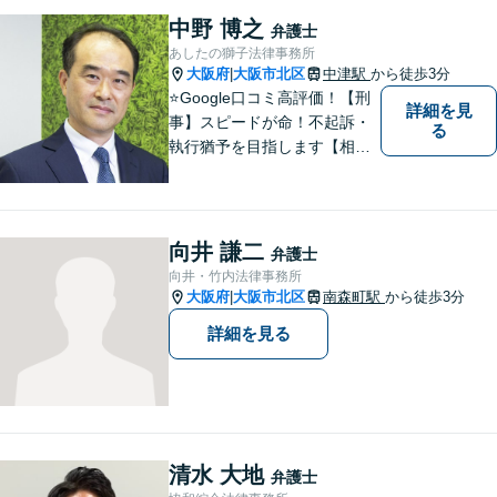
業務、税務処理等も対応して
中野 博之
弁護士
おります。 お気軽にご相談く
あしたの獅子法律事務所
ださい。
大阪府
大阪市北区
中津駅
から徒歩3分
|
⭐️Google口コミ高評価！【刑
詳細を見
事】スピードが命！不起訴・
る
執行猶予を目指します【相
続】ご家族の将来も見据えた
解決。家族信託、遺言、相続
問題・相続税【企業法務】知
財・労働問題【夜間・休日対
向井 謙二
弁護士
応】
向井・竹内法律事務所
大阪府
大阪市北区
南森町駅
から徒歩3分
|
詳細を見る
清水 大地
弁護士