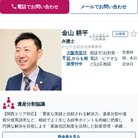
電話でお問い合わせ
メールでお問い合わせ
金山 耕平
兵庫県
インタビュ
ーを見る
弁護士
かなやま総合法律事務所
営業時
大阪市淀川
面談方法(対面・
区
からも相
電話・ビデオな
間：本日
談受付中
ど)は応相談
定休日
遺産分割協議
【関西エリア対応】「豊富な実績と信頼される解決力」遺産分割や遺
留分侵害請求など、相続でよく生じる紛争ポイントを的確に把握し、
円満な解決を目指します「家族信託制度を活用した財産管理・承継プ
ランのご提案」「次世代へ想いを託す円滑な事業承継」
料金表を見る