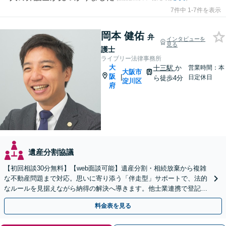
7件中 1-7件を表示
岡本 健佑
弁
インタビューを
見る
護士
ライブリー法律事務所
大
十三駅
か
営業時間：本
大阪市
阪
|
日定休日
ら徒歩4分
淀川区
府
遺産分割協議
【初回相談30分無料】【web面談可能】遺産分割・相続放棄から複雑
な不動産問題まで対応。思いに寄り添う「伴走型」サポートで、法的
なルールを見据えながら納得の解決へ導きます。他士業連携で登記ト
ラブルもお任せを。何でもお気軽にお話しください。
料金表を見る