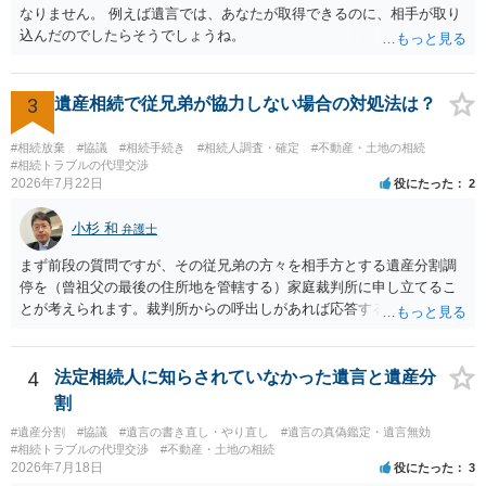
なりません。 例えば遺言では、あなたが取得できるのに、相手が取り
込んだのでしたらそうでしょうね。
3
遺産相続で従兄弟が協力しない場合の対処法は？
#相続放棄
#協議
#相続手続き
#相続人調査・確定
#不動産・土地の相続
#相続トラブルの代理交渉
2026年7月22日
役にたった
2
小杉 和
弁護士
まず前段の質問ですが、その従兄弟の方々を相手方とする遺産分割調
停を（曾祖父の最後の住所地を管轄する）家庭裁判所に申し立てるこ
とが考えられます。裁判所からの呼出しがあれば応答する可能性がま
だあるのではないでしょうか。 後段の質問については、相続放棄は可
能と思われます。時間が思った以上にないので必要書類をてきぱきと
揃える必要があります。その点是非御注意ください。
4
法定相続人に知らされていなかった遺言と遺産分
割
#遺産分割
#協議
#遺言の書き直し・やり直し
#遺言の真偽鑑定・遺言無効
#相続トラブルの代理交渉
#不動産・土地の相続
2026年7月18日
役にたった
3