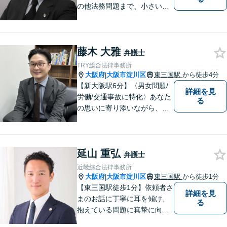
の他法務問題まで、小さい事
務所ですが、コンパクトでハ
イフォーマンスをモットーに
日々の業務を行っておりま
藤木 大雅
す。
弁護士
TRY総合法律事務所
大阪府
大阪市淀川区
東三国駅
から徒歩4分
|
【新大阪駅6分】〈男女問題/
詳細を見
労働/交通事故に特化〉あなた
る
の思いに寄り添いながら、明
るい未来を全力でサポートし
ます！ 一人一人の状況や思い
に丁寧に向き合い、将来を見
延山 重弘
据えた解決を目指します。
弁護士
【メール・電話面談可】【東
近畿綜合法律事務所
三国駅4分】
大阪府
大阪市淀川区
東三国駅
から徒歩1分
|
【東三国駅徒歩1分】依頼者さ
詳細を見
まのお話に丁寧に耳を傾け、
る
抱えている問題に真摯に向き
合うことを大切にしていま