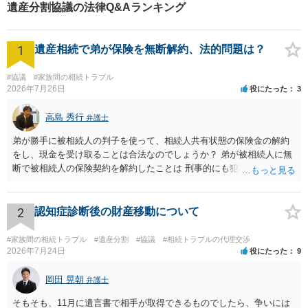
遺産分割協議の法律Q&Aランキング
1
遺産相続で弟が保険を無断解約、法的問題は？
#協議
#家族間の相続トラブル
2026年7月26日
役にたった
3
高島 秀行
弁護士
弟が勝手に被相続人の判子を使って、相続人共有状態の保険金の解約
をし、現金を受け取ることは合法なのでしょうか？ 弟が被相続人に無
断で被相続人の保険契約を解約したことは 刑事的にも犯罪となる可能
性があり、民事的には無効だと思います。 保険会社で解約の際に提出
された書類のコピーを取得して、弁護士に面談で詳しい事情を話して
相談 されたら良いと思います。
2
認知症診断後の財産移動について
#家族間の相続トラブル
#遺産分割
#協議
#相続トラブルの代理交渉
2026年7月24日
役にたった
9
岡田 晃朝
弁護士
そもそも、11月に遺言書で相手が取得できるものでしたら、争いには