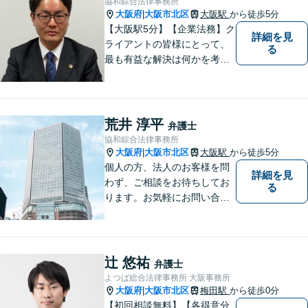
協和綜合法律事務所
大阪府
大阪市北区
大阪駅
から徒歩5分
|
【大阪駅5分】【企業法務】ク
詳細を見
ライアントの皆様にとって、
る
最も有益な解決は何かを考え
業務を行うことを心がけてお
ります。法律知識のアドバイ
スだけでなく、実践的な知識
からのアドバイスもできるよ
荒井 淳平
弁護士
う日々精進してまいります。
協和綜合法律事務所
大阪府
大阪市北区
大阪駅
から徒歩5分
|
個人の方、法人のお客様を問
詳細を見
わず、ご相談をお待ちしてお
る
ります。お気軽にお問い合わ
せください。※お電話いただ
く際は「弁護士荒井」宛てに
お願いいたします。事務所又
は他の弁護士宛ての場合は、
辻 悠祐
弁護士
対応いたしかねます。
よつば総合法律事務所 大阪事務所
大阪府
大阪市北区
梅田駅
から徒歩0分
|
【初回相談無料】【各得意分