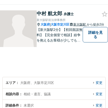
す。一人ひとりのご希望に最
大限応えられるよう尽力いた
中村 航太郎
します。まずはお気軽にご相
弁護士
談にいらしてください。【休
新大阪駅前法律事務所
日夜間相談可】
大阪府
大阪市淀川区
新大阪駅
から徒歩2分
|
【新大阪駅2分】【初回面談無
詳細を見
料】【完全個室で相談】紛争
る
を抱えるお客様が少しでも早
く安心できるよう、丁寧かつ
迅速な対応を心がけていま
す。 主張をぶつけ合うだけで
なく、事実と法律をもとに根
本的な解決を導くことが弁護
士の役割だと考えています。
エリア
大阪府、大阪市淀川区
変更
相談内容
相続・遺言、協議
変更
詳細条件
未選択
変更