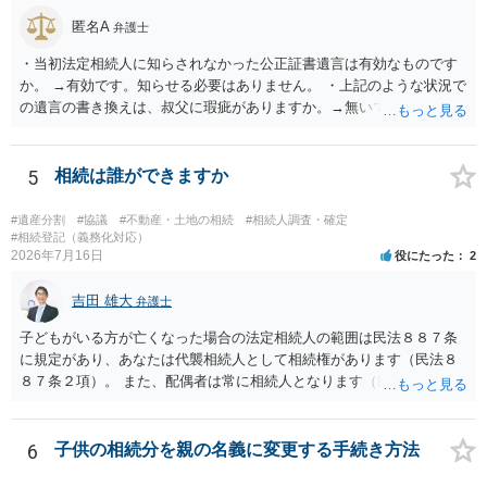
匿名A
弁護士
・当初法定相続人に知らされなかった公正証書遺言は有効なものです
か。 →有効です。知らせる必要はありません。 ・上記のような状況で
の遺言の書き換えは、叔父に瑕疵がありますか。→無いです。 ・分割
する場合の比率は、現状で、客観的に見てどの程度が妥当と考えられ
ますか。 →本人が自由に決められますので、どこが妥当とは言えない
です。客観的な基準もありません。 ・できれば穏やかに、分割を拒否
5
相続は誰ができますか
することはできますか。 →分割を拒否するということは、遺産はいら
ないということでしょうか。遺言で、受取を指定されててもいらない
#遺産分割
#協議
#不動産・土地の相続
#相続人調査・確定
と拒否することはできます。理由を説明する必要はありません。
#相続登記（義務化対応）
2026年7月16日
役にたった
2
吉田 雄大
弁護士
子どもがいる方が亡くなった場合の法定相続人の範囲は民法８８７条
に規定があり、あなたは代襲相続人として相続権があります（民法８
８７条２項）。 また、配偶者は常に相続人となります（民法８９０
条）。 「祖父の子供３人」の方の配偶者がご健在であれば、その方に
も相続権があります。つまり、孫５人に加えて「おじ又はおば」にも
相続権がある可能性があります。
6
子供の相続分を親の名義に変更する手続き方法