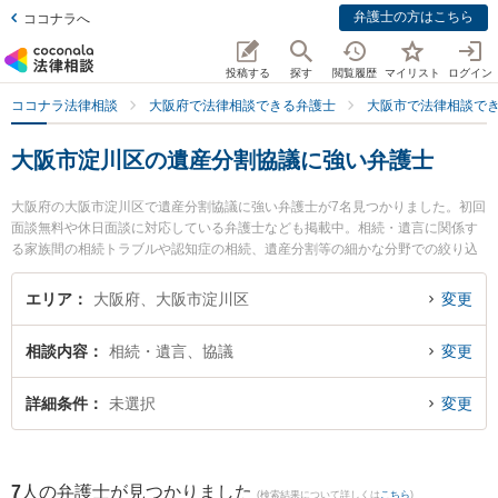
弁護士の方はこちら
ココナラへ
投稿する
探す
閲覧履歴
マイリスト
ログイン
ココナラ法律相談
大阪府で法律相談できる弁護士
大阪市で法律相談で
大阪市淀川区の遺産分割協議に強い弁護士
大阪府の大阪市淀川区で遺産分割協議に強い弁護士が7名見つかりました。初回
面談無料や休日面談に対応している弁護士なども掲載中。相続・遺言に関係す
る家族間の相続トラブルや認知症の相続、遺産分割等の細かな分野での絞り込
み検索もでき便利です。特にライブリー法律事務所の岡本 健佑弁護士や金城・
清水法律会計事務所の金城 雄真弁護士、新大阪総合法律事務所の元治 武史弁護
エリア
大阪府、大阪市淀川区
変更
士のプロフィール情報や弁護士費用、強みなどが注目されています。『大阪市
淀川区で土日や夜間に発生した遺産分割協議のトラブルを今すぐに弁護士に相
相談内容
相続・遺言、協議
変更
談したい』『遺産分割協議のトラブル解決の実績豊富な近くの弁護士を検索し
たい』『初回相談無料で遺産分割協議を法律相談できる大阪市淀川区内の弁護
士に相談予約したい』などでお困りの相談者さんにおすすめです。
詳細条件
未選択
変更
7
人の弁護士が見つかりました
(検索結果について詳しくは
こちら
)