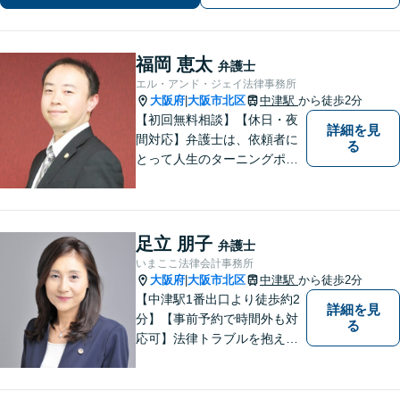
福岡 恵太
弁護士
エル・アンド・ジェイ法律事務所
大阪府
大阪市北区
中津駅
から徒歩2分
|
【初回無料相談】【休日・夜
詳細を見
間対応】弁護士は、依頼者に
る
とって人生のターニングポイ
ントを共にするパートナー。
速やかで永続的な問題解決を
図ります。お困りの方は、抱
え込むことなくまずはご相談
足立 朋子
弁護士
ください。【完全個室対応】
いまここ法律会計事務所
大阪府
大阪市北区
中津駅
から徒歩2分
|
【中津駅1番出口より徒歩約2
詳細を見
分】【事前予約で時間外も対
る
応可】法律トラブルを抱える
皆様のお役に立てるよう、誠
心誠意対応しております。 弁
護士業務だけではなく、会計