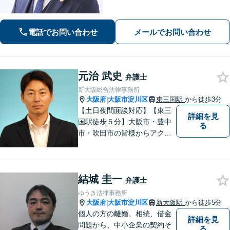
幅広く対応｜経営者から個人の方ま
で、一人ひとりの状況に応じた解決策
をご提案します
電話でお問い合わせ
メールでお問い合わせ
元治 武史
弁護士
新大阪総合法律事務所
大阪府
大阪市淀川区
東三国駅
から徒歩3分
|
【土日夜間面談対応】【東三
詳細を見
国駅徒歩５分】大阪市・豊中
る
市・吹田市の皆様からアクセ
スしやすい事務所となってお
ります。
結城 圭一
弁護士
ゆうき法律事務所
大阪府
大阪市淀川区
新大阪駅
から徒歩5分
|
個人の方の離婚、相続、借金
詳細を見
問題から、中小企業の契約そ
る