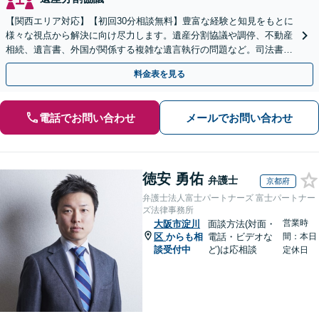
【関西エリア対応】【初回30分相談無料】豊富な経験と知見をもとに
様々な視点から解決に向け尽力します。遺産分割協議や調停、不動産
相続、遺言書、外国が関係する複雑な遺言執行の問題など。司法書士
や税理士とも連携し、円滑な解決を【オンライン面談可】
料金表を見る
電話でお問い合わせ
メールでお問い合わせ
徳安 勇佑
弁護士
京都府
弁護士法人富士パートナーズ 富士パートナー
ズ法律事務所
営業時
大阪市淀川
面談方法(対面・
区
からも相
電話・ビデオな
間：本日
談受付中
ど)は応相談
定休日