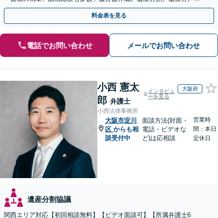
続放棄など【休日・夜間面談可】【完全個室対応】
料金表を見る
電話でお問い合わせ
メールでお問い合わせ
小西 憲太
大阪府
インタビュ
ーを見る
郎
弁護士
小西法律事務所
営業時
大阪市淀川
面談方法(対面・
区
からも相
電話・ビデオな
間：本日
談受付中
ど)は応相談
定休日
遺産分割協議
関西エリア対応【初回相談無料】【ビデオ面談可】【所属弁護士6