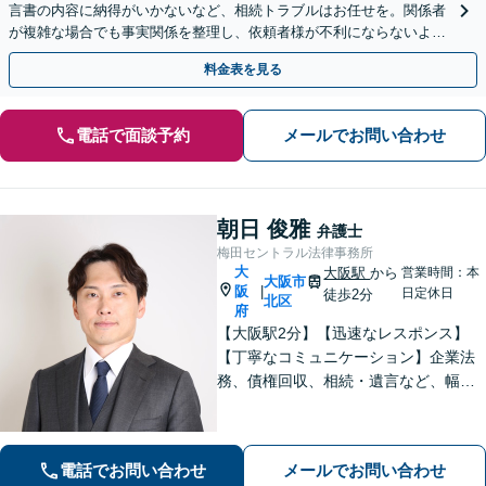
言書の内容に納得がいかないなど、相続トラブルはお任せを。関係者
が複雑な場合でも事実関係を整理し、依頼者様が不利にならないよう
尽力します。まずは今の状況をお聞かせください。
料金表を見る
電話で面談予約
メールでお問い合わせ
朝日 俊雅
弁護士
梅田セントラル法律事務所
大
大阪駅
から
営業時間：本
大阪市
阪
|
日定休日
徒歩2分
北区
府
【大阪駅2分】【迅速なレスポンス】
【丁寧なコミュニケーション】企業法
務、債権回収、相続・遺言など、幅広
く対応しています。依頼者さまに寄り
添い、丁寧かつスピーディーな対応を
意識しております。お気軽にご相談く
電話でお問い合わせ
メールでお問い合わせ
ださい。【企業顧問実績多数】