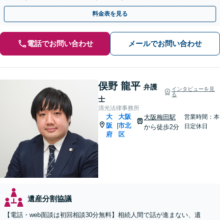
な相続問題はお任せください【休日・夜間相談可】
料金表を見る
電話でお問い合わせ
メールでお問い合わせ
俣野 龍平
弁護
インタビューを見
る
士
清光法律事務所
大
大阪
大阪梅田駅
営業時間：本
阪
市北
|
日定休日
から徒歩2分
府
区
遺産分割協議
【電話・web面談は初回相談30分無料】相続人間で話が進まない、遺