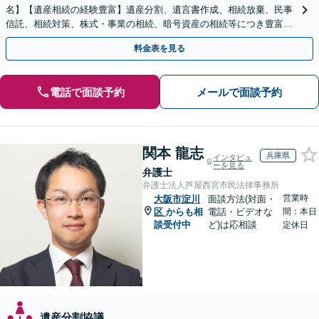
名】【遺産相続の経験豊富】遺産分割、遺言書作成、相続放棄、民事
信託、相続対策、株式・事業の相続、暗号資産の相続等につき豊富な
対応実績。【バリアフリー】【完全個室対応】
料金表を見る
電話で面談予約
メールで面談予約
関本 龍志
兵庫県
インタビュ
ーを見る
弁護士
弁護士法人芦屋西宮市民法律事務所
営業時
大阪市淀川
面談方法(対面・
区
からも相
電話・ビデオな
間：本日
談受付中
ど)は応相談
定休日
遺産分割協議