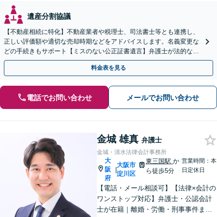
遺産分割協議
【不動産相続に特化】不動産業者や税理士、司法書士等とも連携し、
正しい評価額や適切な売却時期などをアドバイスします。名義変更な
どの手続きもサポート【ミスのない公正証書遺言】弁護士が法的な観
点から遺言書を作成します。
料金表を見る
電話でお問い合わせ
メールでお問い合わせ
金城 雄真
弁護士
金城・清水法律会計事務所
大
東三国駅
か
営業時間：本
大阪市
阪
|
日定休日
ら徒歩5分
淀川区
府
【電話・メール相談可】【法律×会計の
ワンストップ対応】弁護士・公認会計
士が在籍｜離婚・労働・刑事事件まで