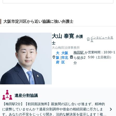
大阪市淀川区から近い協議に強い弁護士
大山 泰寛
弁護
インタビューを見
る
士
大山梅田法律事務所
梅田駅
か
営業時間：10:00~1
大
大阪
5:00（土日祝日）
阪
市北
ら徒歩2
|
府
区
分
遺産分割協議
【梅田駅2分】【初回面談無料】親族間の話し合いが進まず、精神的
に疲弊していませんか？遺産分割調停や借金の相続回避に尽力しま
す。あなたの不安をじっくり聞き、法的な解決策を提示します！複雑