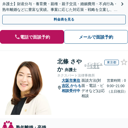
弁護士】財産分与・養育費・親権・親子交流・婚姻費用・不貞行為・
熟年離婚などに豊富な実績。事案に応じた対応策・戦略を立案し、全
力で闘います。明るい人生の再スタートを！
料金表を見る
電話で面談予約
メールで面談予約
北條 さや
東京都
インタビュ
ーを見る
か
弁護士
ネクスパート法律事務所
大阪市東住
面談方法(対
営業時間：0
吉区
からも
面・電話・ビ
9:00~21:00
相談受付中
デオなど)は応
（土日祝日）
相談
熟年離婚・卒婚