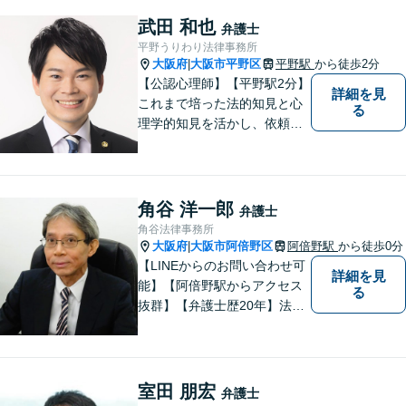
相続/不動産/債務整理など幅広
い分野に対応しております。
武田 和也
弁護士
お気軽にご相談ください。
平野うりわり法律事務所
【夜間・休日対応可】
大阪府
大阪市平野区
平野駅
から徒歩2分
|
【公認心理師】【平野駅2分】
詳細を見
これまで培った法的知見と心
る
理学的知見を活かし、依頼者
様の不安や悩みに寄り添いな
がら、問題解決に向けて尽力
いたします。 どんなお悩みで
も、まずはご相談ください。
角谷 洋一郎
弁護士
角谷法律事務所
大阪府
大阪市阿倍野区
阿倍野駅
から徒歩0分
|
【LINEからのお問い合わせ可
詳細を見
能】【阿倍野駅からアクセス
る
抜群】【弁護士歴20年】法テ
ラス・弁護士費用特約の利用
が可能です。丁寧なヒアリン
グ・他士業連携によるワンス
トップ対応が強み！交通事故
室田 朋宏
弁護士
／遺産分割／離婚／債務整理