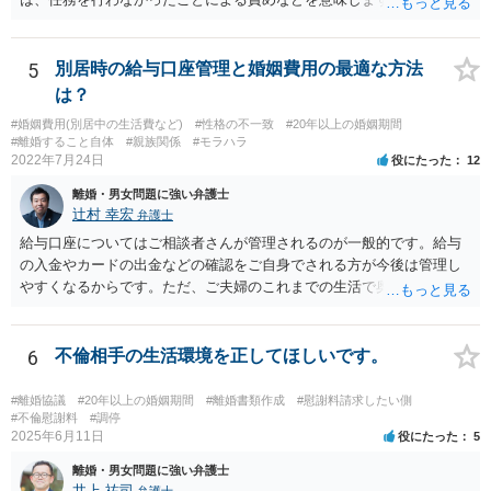
任では、倫理ないし道徳上の責任のため法的責任のような強制力や罰
則はありませんが、道義的責任を果たさないことで、他人からの信用
を無くす、不遇を受けるなどの一般的にはそのような事実上の不利益
5
別居時の給与口座管理と婚姻費用の最適な方法
が生じます。
は？
#婚姻費用(別居中の生活費など)
#性格の不一致
#20年以上の婚姻期間
#離婚すること自体
#親族関係
#モラハラ
2022年7月24日
役にたった
12
離婚・男女問題に強い弁護士
辻村 幸宏
弁護士
給与口座についてはご相談者さんが管理されるのが一般的です。給与
の入金やカードの出金などの確認をご自身でされる方が今後は管理し
やすくなるからです。ただ、ご夫婦のこれまでの生活で奥様が管理さ
れており不当な出金をしないというのであれば、それはそのまま維持
しても構わないとは思います。 隠し財産といっても、収入は給与だけ
で隠しようがないでしょうし、今わかっていない財産がないのであれ
6
不倫相手の生活環境を正してほしいです。
ば別居後に新たな財産ができてもお互いに分与を主張できないことに
はなりますので杞憂ということになろうかと思います。 婚姻費用を渡
#離婚協議
#20年以上の婚姻期間
#離婚書類作成
#慰謝料請求したい側
さないというおそれを奥様が抱くのはやむない面もあるとは思います
#不倫慰謝料
#調停
2025年6月11日
役にたった
5
が、ここは信じていただくしかないですし、婚姻費用の金額の合意が
できるかどうかの方が重要だと思います（合意できなれば納得した金
離婚・男女問題に強い弁護士
額をもらえないという意味では、奥様の不満は残るからです）。 特別
井上 祐司