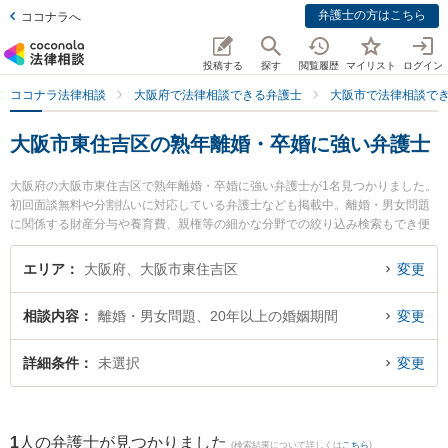
弁護士の方はこちら
ココナラへ
投稿する
探す
閲覧履歴
マイリスト
ログイン
ココナラ法律相談
大阪府で法律相談できる弁護士
大阪市で法律相談で
大阪市東住吉区の熟年離婚・卒婚に強い弁護士
大阪府の大阪市東住吉区で熟年離婚・卒婚に強い弁護士が1名見つかりました。
初回面談無料や分割払いに対応している弁護士なども掲載中。離婚・男女問題
に関係する財産分与や養育費、親権等の細かな分野での絞り込み検索もでき便
利です。特に片岸法律事務所の片岸 寿文弁護士のプロフィール情報や弁護士費
用、強みなどが注目されています。『大阪市東住吉区で土日や夜間に発生した
エリア
大阪府、大阪市東住吉区
変更
熟年離婚・卒婚のトラブルを今すぐに弁護士に相談したい』『熟年離婚・卒婚
のトラブル解決の実績豊富な近くの弁護士を検索したい』『初回相談無料で熟
相談内容
離婚・男女問題、20年以上の婚姻期間
変更
年離婚・卒婚を法律相談できる大阪市東住吉区内の弁護士に相談予約したい』
などでお困りの相談者さんにおすすめです。
詳細条件
未選択
変更
1
人の弁護士が見つかりました
(検索結果について詳しくは
こちら
)