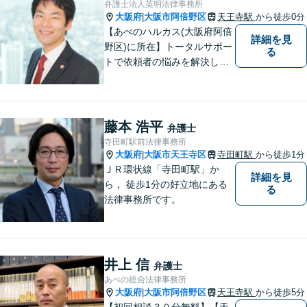
弁護士法人英明法律事務所
／その他
大阪府
大阪市阿倍野区
天王寺駅
から徒歩0分
|
【あべのハルカス(大阪府阿倍
詳細を見
野区)に所在】トータルサポー
る
トで依頼者の悩みを解決しま
す。
藤本 浩平
弁護士
寺田町駅前法律事務所
大阪府
大阪市天王寺区
寺田町駅
から徒歩1分
|
ＪＲ環状線「寺田町駅」か
詳細を見
ら， 徒歩1分の好立地にある
る
法律事務所です。
井上 信
弁護士
あべの総合法律事務所
大阪府
大阪市阿倍野区
天王寺駅
から徒歩5分
|
【初回相談３０分無料】【天