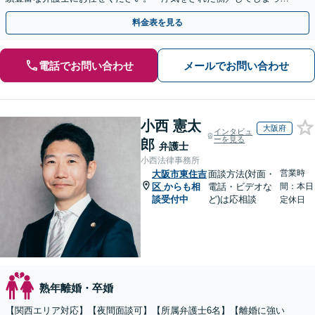
側両方対応」人情派弁護士！
料金表を見る
電話でお問い合わせ
メールでお問い合わせ
小西 憲太
大阪府
インタビュ
ーを見る
郎
弁護士
小西法律事務所
営業時
大阪市東住吉
面談方法(対面・
区
からも相
電話・ビデオな
間：本日
談受付中
ど)は応相談
定休日
熟年離婚・卒婚
【関西エリア対応】【夜間面談可】【所属弁護士6名】【離婚に強い