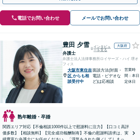
電話でお問い合わせ
メールでお問い合わせ
豊田 夕雪
大阪府
インタビュ
ーを見る
弁護士
弁護士法人法律事務所ロイヤーズ・ハイ 堺オ
フィス
営業時
大阪市東住吉
面談方法(対面・
区
からも相
電話・ビデオな
間：本日
談受付中
ど)は応相談
定休日
熟年離婚・卒婚
関西エリア対応【不倫相談1000件以上で慰謝料に注力】【口コミ高評
価多数】【相談無料】【完全成功報酬制有】不倫の慰謝料請求は、実
績豊富な弁護士にお任せください。「浮気をされた側／してしまった