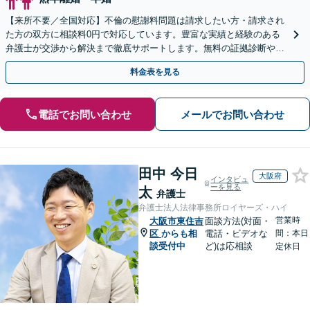
【来所不要／全国対応】不倫の慰謝料問題は請求したい方・請求され
た方の双方に相談料0円で対応しています。豊富な実績と経験のある
弁護士が交渉から解決まで徹底サポートします。無料の証拠診断や着
手金の返還保証もありますので安心してご相談ください。
料金表を見る
電話でお問い合わせ
メールでお問い合わせ
田中 今日
大阪府
インタビュ
ーを見る
太
弁護士
弁護士法人法律事務所ロイヤーズ・ハイ
営業時
大阪市東住吉
面談方法(対面・
区
からも相
電話・ビデオな
間：本日
談受付中
ど)は応相談
定休日