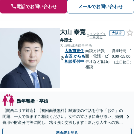
電話でお問い合わせ
メールでお問い合わせ
大山 泰寛
大阪府
インタビュ
ーを見る
弁護士
大山梅田法律事務所
大阪市東住
面談方法(対
営業時間：1
吉区
からも
面・電話・ビ
0:00~15:00
相談受付中
デオなど)は応
（土日祝日）
相談
熟年離婚・卒婚
【関西エリア対応】【初回面談無料】離婚後の生活を守る「お金」の
問題、一人で悩まずご相談ください。女性の皆さまに寄り添い、婚姻
費用や財産分与等に関し、粘り強く交渉します！新たな人生への第一
歩を全力でサポートいたします。【休日・夜間相談可】
料金表を見る