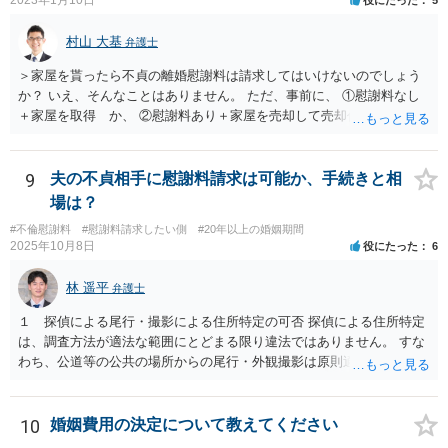
いことを主張し争うこととなるかと思われます。
村山 大基
弁護士
＞家屋を貰ったら不貞の離婚慰謝料は請求してはいけないのでしょう
か？ いえ、そんなことはありません。 ただ、事前に、 ①慰謝料なし
＋家屋を取得 か、 ②慰謝料あり＋家屋を売却して売却代金を分ける
の、どちらが得かは計算しておいた方がいいと思います。 ①の方が得
なら、慰謝料代わりに不動産全部もらう、はありだと思います。 ＞婚
姻費用は慰謝料とは別だと思うのですが 主人は世間の相場は200万や
9
夫の不貞相手に慰謝料請求は可能か、手続きと相
とどうなんでしょうか？アドバイスお願いいたします。 婚姻費用につ
場は？
いては、おっしゃる通り別です。 なので、ご主人の主張通り慰謝料を
#不倫慰謝料
#慰謝料請求したい側
#20年以上の婚姻期間
２００万円と考えるにしても、 婚姻費用＋慰謝料２００万円、が正し
2025年10月8日
役にたった
6
いです。 その上で、このまま離婚に応じない場合、婚姻費用が月４万
円なら、５年と少し婚姻費用を貰い続ければ 婚姻費用だけでも２００
林 遥平
弁護士
万円になりますので、早めに近所の弁護士に相談に行って対応につい
てアドバイスを受けてみましょう。
１ 探偵による尾行・撮影による住所特定の可否 探偵による住所特定
は、調査方法が適法な範囲にとどまる限り違法ではありません。 すな
わち、公道等の公共の場所からの尾行・外観撮影は原則適法であり、
住居敷地内への侵入、屋内・窓越しの撮影、盗聴・盗撮等の私的領域
への侵害行為は違法の可能性があります。したがって、夫が相手女性
と会う約束を取り付け、探偵が公道上から尾行・撮影して住所を割り
10
婚姻費用の決定について教えてください
出す方法は、手段が適法であれば問題ありません。 ２ 相手女性が既