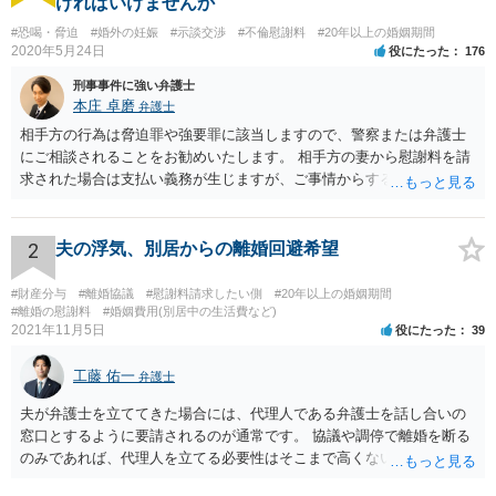
ければいけませんか
#恐喝・脅迫
#婚外の妊娠
#示談交渉
#不倫慰謝料
#20年以上の婚姻期間
2020年5月24日
役にたった
176
刑事事件に強い弁護士
本庄 卓磨
弁護士
相手方の行為は脅迫罪や強要罪に該当しますので、警察または弁護士
にご相談されることをお勧めいたします。 相手方の妻から慰謝料を請
求された場合は支払い義務が生じますが、ご事情からすると減額交渉
をする余地は十分にありそうです。
2
夫の浮気、別居からの離婚回避希望
#財産分与
#離婚協議
#慰謝料請求したい側
#20年以上の婚姻期間
#離婚の慰謝料
#婚姻費用(別居中の生活費など)
2021年11月5日
役にたった
39
工藤 佑一
弁護士
夫が弁護士を立ててきた場合には、代理人である弁護士を話し合いの
窓口とするように要請されるのが通常です。 協議や調停で離婚を断る
のみであれば、代理人を立てる必要性はそこまで高くないようにも思
われますが、条件によっては離婚も検討するというお考えの場合や婚