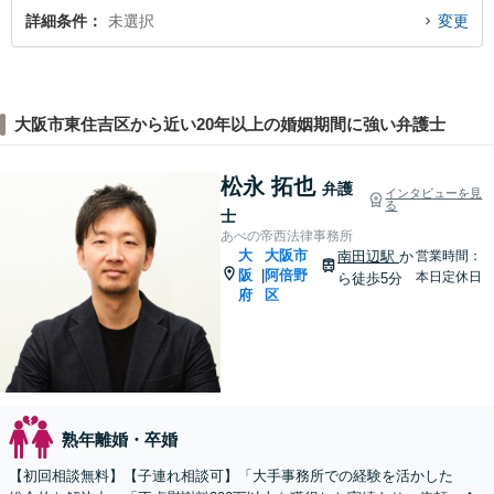
詳細条件
未選択
変更
大阪市東住吉区から近い20年以上の婚姻期間に強い弁護士
松永 拓也
弁護
インタビューを見
る
士
あべの帝西法律事務所
大
大阪市
南田辺駅
か
営業時間：
阪
阿倍野
|
本日定休日
ら徒歩5分
府
区
熟年離婚・卒婚
【初回相談無料】【子連れ相談可】「大手事務所での経験を活かした