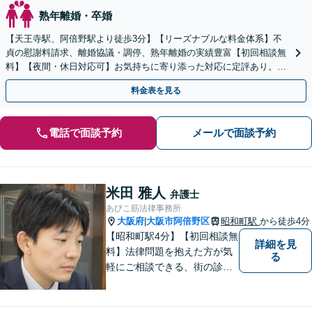
熟年離婚・卒婚
【天王寺駅、阿倍野駅より徒歩3分】【リーズナブルな料金体系】不
貞の慰謝料請求、離婚協議・調停、熟年離婚の実績豊富【初回相談無
料】【夜間・休日対応可】お気持ちに寄り添った対応に定評あり。お
気軽にご相談ください。
料金表を見る
電話で面談予約
メールで面談予約
米田 雅人
弁護士
あびこ筋法律事務所
大阪府
大阪市阿倍野区
昭和町駅
から徒歩4分
|
【昭和町駅4分】【初回相談無
詳細を見
料】法律問題を抱えた方が気
る
軽にご相談できる、街の診療
所のような親しみやすい環境
づくりをしております。離婚/