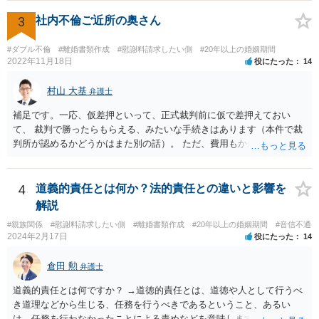
姻費用についてもまとまっていない状況である場合には代理人を立て
ることが適切かも知れません。 依頼するかどうかの検討も含め、お近
3
社内不倫ご近所の奥さん
くの弁護士へ相談はされてみると良いと考えます。
#ダブル不倫
#離婚書類作成
#慰謝料請求したい側
#20年以上の婚姻期間
2022年11月18日
役にたった
14
村山 大基
弁護士
補足です。一応、仮差押といって、正式裁判前に仮で差押えておい
て、 裁判で勝ったらもらえる、みたいな手続きはあります（本件で裁
判所が認めるかどうかはまた別の話）。 ただ、費用もかかりますし、
必ず本件で認められるとも限りませんので、現時点で仮差押を考える
のであれば、 面談相談に行って詳しく話を聞いてみましょう。
4
道義的責任とは何か？法的責任との違いと影響を
解説
#親族関係
#慰謝料請求したい側
#離婚書類作成
#20年以上の婚姻期間
#音信不通
2024年2月17日
役にたった
14
倉田 勲
弁護士
道義的責任とは何ですか？ →道徳的責任とは、道徳や人として行うべ
き道理などから生じる、任務を行うべきであるということ、あるい
は、任務を行わなかったことによる責めなどを意味します。 道義的責