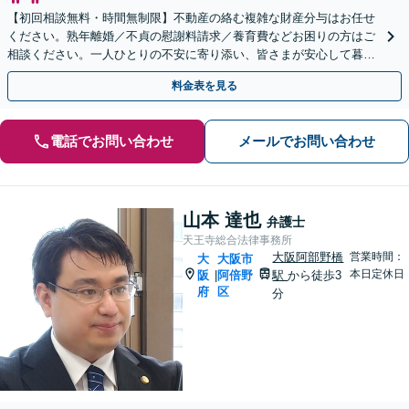
【初回相談無料・時間無制限】不動産の絡む複雑な財産分与はお任せ
ください。熟年離婚／不貞の慰謝料請求／養育費などお困りの方はご
相談ください。一人ひとりの不安に寄り添い、皆さまが安心して暮ら
せるよう、全力でお守りします。
料金表を見る
電話でお問い合わせ
メールでお問い合わせ
山本 達也
弁護士
天王寺総合法律事務所
大阪阿部野橋
営業時間：
大
大阪市
本日定休日
阪
阿倍野
駅
から徒歩3
|
府
区
分