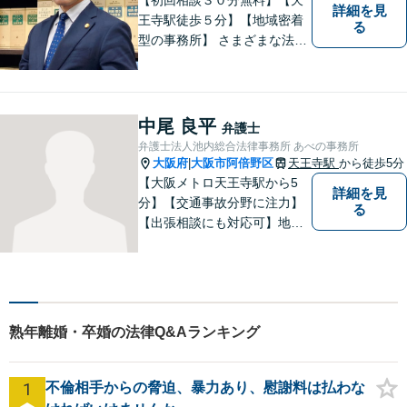
詳細を見
王寺駅徒歩５分】【地域密着
る
型の事務所】 さまざまな法律
問題について相談者・依頼者
の立場に立って、親身に助
言・活動します。 交通事故、
相続、インターネット上のト
中尾 良平
弁護士
ラブルに注力！！
弁護士法人池内総合法律事務所 あべの事務所
大阪府
大阪市阿倍野区
天王寺駅
から徒歩5分
|
【大阪メトロ天王寺駅から5
詳細を見
分】【交通事故分野に注力】
る
【出張相談にも対応可】地元
大阪市で法律問題にお困りの
方々に全力でサポートいたし
ます。個人・法人を問わず、
幅広い法律サービスを提供い
たします。お気軽にご相談く
熟年離婚・卒婚の法律Q&Aランキング
ださい。
1
不倫相手からの脅迫、暴力あり、慰謝料は払わな