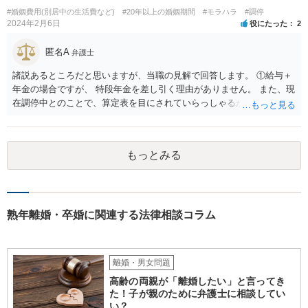
婚者であった場合の夫への慰謝料請求の可能性 相手女性が既婚である
#婚姻費用(別居中の生活費など)
#20年以上の婚姻期間
#モラハラ
#調停
場合、その配偶者は、夫と相手女性の双方に対して不貞行為に基づく
2024年2月6日
役にたった
2
慰謝料請求を行うことが可能です（民法709条）。 ただし、夫に以下
の事情があれば、過失の有無や慰謝料額に影響します。 ・相手女性が
匿名A
弁護士
独身であると虚偽申告していた ・夫が既婚と知らなかったことに合理
諸説あるところだと思いますが、当職の見解で回答します。 ①給与＋
的理由がある もっとも、相手女性が既婚であることを容易に確認でき
年金の場合ですが、 特段年金を差し引く理由がありません。 また、現
たにもかかわらず漫然と関係を続けた場合は、夫の過失が認められ、
在調停中とのことで、算定表を目にされていらっしゃるかと思いま
慰謝料（50～150万円程度？）が発生し得ます。
す。 給与と年金を単純に足した金額で計算すべきかどうかですが、 給
与の場合、就労するために必要だとされる経費を控除しています。 年
金の場合は、この控除をする必要がありませんので、 詳しい計算式は
もっとみる
割愛しますが、 単純な足し算をした部分の表よりも多い金額が妥当と
いうことになります。 ②婚姻費用は相当額の半分10万円しか出さない
半分というのは合理的な根拠がありません。 算定表上、夫婦のみのも
ので考えるというのであれば多少はわかりますが。 合意ができなけれ
ば審判となりますが、 相手方の根拠のない主張に沿ったものになると
熟年離婚・卒婚に関連する法律相談コラム
は考え難いと思います。
離婚・男女問題
高齢の両親が「離婚したい」と言ってき
た！子が親のために弁護士に相談してい
い？