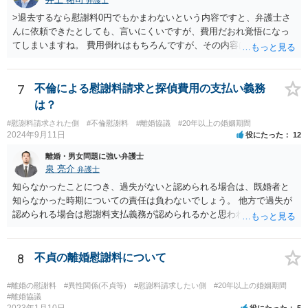
弁護士
経費という問題はあるのですが、一般には、収入から婚姻費用は定め
>退去するなら慰謝料0円でもかまわないという内容ですと、弁護士さ
られ、全ての生活費が入っていると見ます。奥様の利益のために支払
んに依頼できたとしても、言いにくいですが、費用だおれ覚悟になっ
っている費用については、婚姻費用から引くことも相当だと思いま
てしまいますね。 費用倒れはもちろんですが、その内容は、法律的に
す。
義務のないことをお願いする内容となってしまうので、弁護士の受任
は期待しにくいと思います。 内容証明又は弁護士に委任することを検
討されているのであれば、慰謝料請求に限定した方がよいでしょう。
7
不倫による慰謝料請求と探偵費用の支払い義務
内容証明郵便において、「退去するのであれば慰謝料は要らない」と
は？
あなたが書いたとしても、法律上、あなたに建物からの退去を求める
#慰謝料請求された側
#不倫慰謝料
#離婚協議
#20年以上の婚姻期間
権限はないので、やはり不自然になってしまいます。
2024年9月11日
役にたった
12
離婚・男女問題に強い弁護士
泉 亮介
弁護士
知らなかったことにつき、過失がないと認められる場合は、既婚者と
知らなかった時期についての責任は負わないでしょう。 他方で過失が
認められる場合は慰謝料支払義務が認められるかと思われます。 ま
た、夫婦関係が冷め切っているというのは不貞相手の発言であり、客
観的な事実かは不明なため、客観的な事実として婚姻関係が破綻して
いたことが証明できない限り、そのような説明を受けていたとしても
8
不貞の離婚慰謝料について
配偶者からの慰謝料請求については影響はあまりしないでしょう。 探
偵費用については認められるケースもありますが、一部に限られるも
#離婚の慰謝料
#異性関係(不貞等)
#慰謝料請求したい側
#20年以上の婚姻期間
のも多く、少なくとも最初から支払いに合意はせず、支払い義務がな
#離婚協議
2023年1月10日
役にたった
5