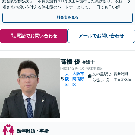
総合的な解決力」「不貞慰謝料300万以上を獲得した実績あり」依頼
者さまの想いを叶える伴走型のパートナーとして、一日でも早い解決
を目指します【完全個室対応】【休日・夜間相談可】
料金表を見る
電話でお問い合わせ
メールでお問い合わせ
髙橋 優
弁護士
阿倍野なみはや法律事務所
大
大阪市
文の里駅
か
営業時間：
阪
阿倍野
|
本日定休日
ら徒歩1分
府
区
熟年離婚・卒婚