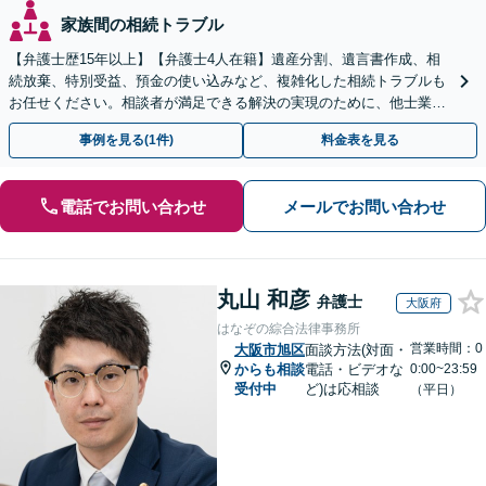
家族間の相続トラブル
【弁護士歴15年以上】【弁護士4人在籍】遺産分割、遺言書作成、相
続放棄、特別受益、預金の使い込みなど、複雑化した相続トラブルも
お任せください。相談者が満足できる解決の実現のために、他士業と
連携し最善を尽くします【完全個室】
事例を見る(1件)
料金表を見る
電話でお問い合わせ
メールでお問い合わせ
丸山 和彦
弁護士
大阪府
はなぞの綜合法律事務所
営業時間：0
大阪市旭区
面談方法(対面・
からも相談
電話・ビデオな
0:00~23:59
受付中
ど)は応相談
（平日）