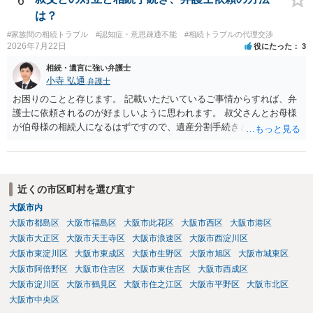
6
は？
#家族間の相続トラブル
#認知症・意思疎通不能
#相続トラブルの代理交渉
2026年7月22日
役にたった
3
相続・遺言に強い弁護士
小寺 弘通
弁護士
お困りのことと存じます。 記載いただいているご事情からすれば、弁
護士に依頼されるのが好ましいように思われます。 叔父さんとお母様
が伯母様の相続人になるはずですので、遺産分割手続きという形でお
母様の方で弁護士に依頼されるのが良いかと思います。 また、「葬儀
に呼ばれなかったことについて慰謝料を請求する」と言ってこられて
いる部分に関しては、 現状特に訴訟提起等されている訳ではないので
しょうから、こちらから積極的に動く必要はないように見受けられま
近くの市区町村を選び直す
す。 仮に訴訟を起こされるなどした場合には、遺産分割手続きで依頼
大阪市内
される弁護士の方に対応をお願いするのが良いのではないでしょう
大阪市都島区
大阪市福島区
大阪市此花区
大阪市西区
大阪市港区
か。 以上ご参考にしていただければ幸いです。
大阪市大正区
大阪市天王寺区
大阪市浪速区
大阪市西淀川区
大阪市東淀川区
大阪市東成区
大阪市生野区
大阪市旭区
大阪市城東区
大阪市阿倍野区
大阪市住吉区
大阪市東住吉区
大阪市西成区
大阪市淀川区
大阪市鶴見区
大阪市住之江区
大阪市平野区
大阪市北区
大阪市中央区