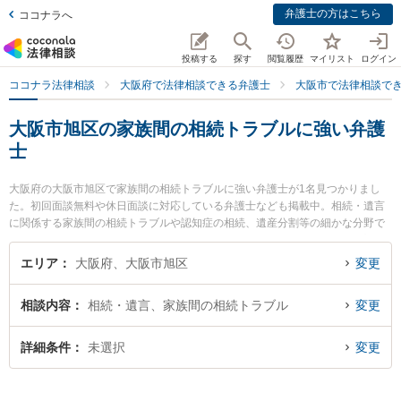
弁護士の方はこちら
ココナラへ
投稿する
探す
閲覧履歴
マイリスト
ログイン
ココナラ法律相談
大阪府で法律相談できる弁護士
大阪市で法律相談で
大阪市旭区の家族間の相続トラブルに強い弁護
士
大阪府の大阪市旭区で家族間の相続トラブルに強い弁護士が1名見つかりまし
た。初回面談無料や休日面談に対応している弁護士なども掲載中。相続・遺言
に関係する家族間の相続トラブルや認知症の相続、遺産分割等の細かな分野で
の絞り込み検索もでき便利です。特に千林法律事務所の日川 猛弁護士のプロフ
ィール情報や弁護士費用、強みなどが注目されています。『大阪市旭区で土日
エリア
大阪府、大阪市旭区
変更
や夜間に発生した家族間の相続トラブルのトラブルを今すぐに弁護士に相談し
たい』『家族間の相続トラブルのトラブル解決の実績豊富な近くの弁護士を検
相談内容
相続・遺言、家族間の相続トラブル
変更
索したい』『初回相談無料で家族間の相続トラブルを法律相談できる大阪市旭
区内の弁護士に相談予約したい』などでお困りの相談者さんにおすすめです。
詳細条件
未選択
変更