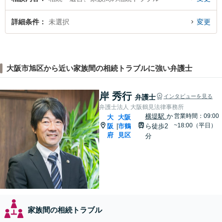
詳細条件
未選択
変更
大阪市旭区から近い家族間の相続トラブルに強い弁護士
岸 秀行
弁護士
インタビューを見る
弁護士法人 大阪鶴見法律事務所
横堤駅
か
営業時間：09:00
大
大阪
~18:00（平日）
阪
市鶴
ら徒歩2
|
府
見区
分
家族間の相続トラブル