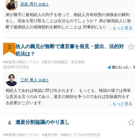
高島 秀行
弁護士
弟が勝手に被相続人の判子を使って、相続人共有状態の保険金の解約
をし、現金を受け取ることは合法なのでしょうか？ 弟が被相続人に無
断で被相続人の保険契約を解約したことは 刑事的にも犯罪となる可能
性があり、民事的には無効だと思います。 保険会社で解約の際に提出
された書類のコピーを取得して、弁護士に面談で詳しい事情を話して
相談 されたら良いと思います。
3
故人の義兄が無断で遺言書を発見・提出、法的対
処法は？
#家族間の相続トラブル
#遺言の真偽鑑定・遺言無効
2026年7月29日
役にたった
3
三村 勇人
弁護士
相続人であれば検認に呼び出されます。 もっとも、検認の場では簡単
な意見を言うのみであり、遺言の無効を争うのであれば別途裁判をす
る必要がございます。
4
遺産分割協議のやり直し
#家族間の相続トラブル
#遺産分割
#相続トラブルの代理交渉