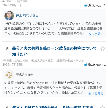
#不動産・土地の相続
2026年8月5日
役にたった
2
井上 祐司
弁護士
>分割協議のやり直しの裁判を起こすと言われています。 伯母の主張
通り協議書は無効なのでしょうか。 現時点では、遺産分割協議に基
づく不動産登記がされている状況で、分割協議自体の無効を裁判所が
認めたわけではないので、分割協議の効力に影響はありません。 先
方の訴訟の主張及び立証次第ですが、 ・御祖母様の認知能力に関する
医師の意見書、筆跡鑑定 が提出されればその効力が否定される可能性
5
義母と夫の共同名義ローン返済金の権利について
はありますが、 ・伯母様自身が分割協議に加わっていること ・御祖母
知りたい
様の意に反する遺産分割協議を行う実益が誰にあったかの立証が困難
#不動産・土地の相続
#相続人調査・確定
#家族間の相続トラブル
であること からすると、実際に遺産分割協議の効力が否定される可能
2026年7月25日
役にたった
1
性はそれほど高くない（立証のハードルは非常に高い）ということが
言えると思います。
匿名A
弁護士
約款等で特段の定めがなければ、法定相続人が受け取り権利がありま
す。 もっとも、義母も法定相続人だった場合は、代表として返還を受
けたということ になるのでしょうから、後日、法定相続分に基づいて
精算を求めることは可能と思います。
叔父との対立と相続手続き、弁護士依頼の方法