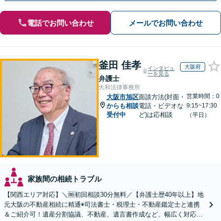
電話でお問い合わせ
メールでお問い合わせ
釜田 佳孝
大阪府
インタビュ
ーを見る
弁護士
大和法律事務所
営業時間：0
大阪市旭区
面談方法(対面・
からも相談
電話・ビデオな
9:15~17:30
受付中
ど)は応相談
（平日）
家族間の相続トラブル
【関西エリア対応】＼🆓初回相談30分無料／【弁護士歴40年以上】地
元大阪の不動産相続に精通◉司法書士・税理士・不動産鑑定士と連携
＆ご紹介可！遺産分割協議、不動産、遺言書作成など、幅広く対応し