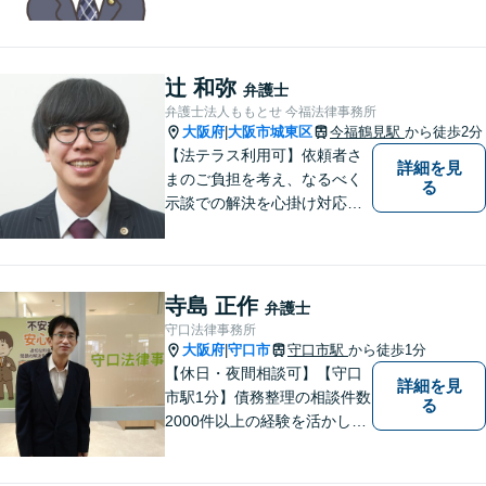
に対応。費用や手続きを明確
に説明し、あなたの不安を解
消します。大阪市都島区の皆
様、まずはお気軽にご連絡く
辻 和弥
弁護士
ださい。初回面談予約受付中
弁護士法人ももとせ 今福法律事務所
大阪府
大阪市城東区
今福鶴見駅
から徒歩2分
|
【法テラス利用可】依頼者さ
詳細を見
まのご負担を考え、なるべく
る
示談での解決を心掛け対応い
たします。コミュニケーショ
ン力と精神的なタフさが強
み。依頼者さまにとって身近
で頼れる弁護士を目指しま
寺島 正作
弁護士
す。【休日相談可】【今福鶴
守口法律事務所
見駅2分】
大阪府
守口市
守口市駅
から徒歩1分
|
【休日・夜間相談可】【守口
詳細を見
市駅1分】債務整理の相談件数
る
2000件以上の経験を活かし、
依頼者様の法律問題を徹底的
にバックアップいたします。