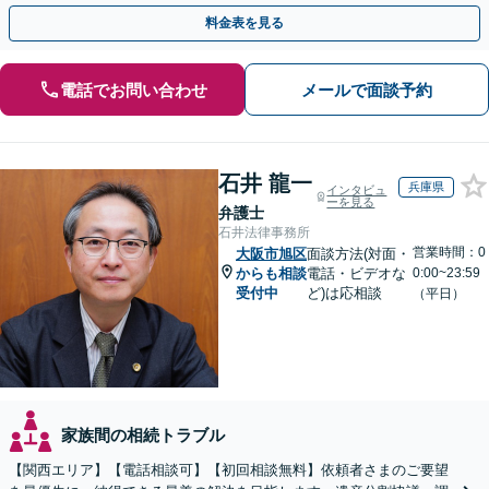
ます。お気軽にご相談ください
料金表を見る
電話でお問い合わせ
メールで面談予約
石井 龍一
兵庫県
インタビュ
ーを見る
弁護士
石井法律事務所
営業時間：0
大阪市旭区
面談方法(対面・
からも相談
電話・ビデオな
0:00~23:59
受付中
ど)は応相談
（平日）
家族間の相続トラブル
【関西エリア】【電話相談可】【初回相談無料】依頼者さまのご要望