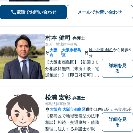
まをサポート！【電話相談可】【メー
ル相談可】【JR東西線大阪天満宮駅5
電話でお問い合わせ
メールでお問い合わせ
分】
村本 健司
弁護士
友渕・希法律事務所
城北公園通駅
から徒歩8
大阪
大阪市都島
|
府
区
分
【大阪市都島区】【初回３０
詳細を見
分相談料無料（来所面談・電
る
話相談）】【即日対応可】
【都島駅・城北公園通駅】
【高倉町三丁目バス停徒歩１
分】【当日・夜間・休日相談
松浦 宏彰
弁護士
可】刑事事件/相続問題/離婚問
都島法律事務所
題など経験と知識をもとに、
大阪府
大阪市都島区
野江内代駅
から徒歩3分
|
依頼者様の不安を解消し、問
【都島区で地域密着型の法律
詳細を見
題解決へ導きます
相談】相続・交通事故・債務
る
整理に注力する弁護士が親身