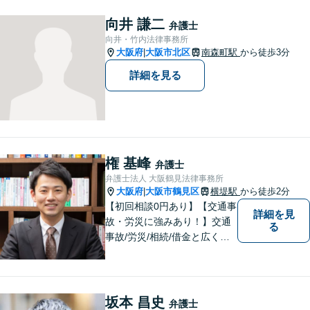
どなたでも相談しやすく、依
頼者様が不安を抱かないよう
向井 謙二
弁護士
に、わかりやすく的確なアド
向井・竹内法律事務所
バイスを心がけております。
大阪府
大阪市北区
南森町駅
から徒歩3分
|
詳細を見る
権 基峰
弁護士
弁護士法人 大阪鶴見法律事務所
大阪府
大阪市鶴見区
横堤駅
から徒歩2分
|
【初回相談0円あり】【交通事
詳細を見
故・労災に強みあり！】交通
る
事故/労災/相続/借金と広く法
律問題に対応。【横堤駅2分】
法律トラブルに巻き込まれた/
巻き込まれそうな方はお早め
にご相談ください。【労災事
坂本 昌史
弁護士