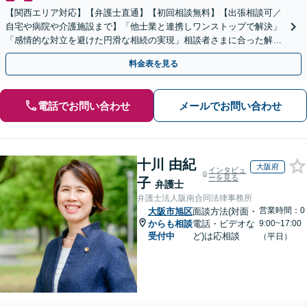
【関西エリア対応】【弁護士直通】【初回相談無料】【出張相談可／
自宅や病院や介護施設まで】「他士業と連携しワンストップで解決」
「感情的な対立を避けた円滑な相続の実現」相談者さまに合った解決
のプランをご提案
料金表を見る
電話でお問い合わせ
メールでお問い合わせ
十川 由紀
大阪府
インタビュ
ーを見る
子
弁護士
弁護士法人阪南合同法律事務所
営業時間：0
大阪市旭区
面談方法(対面・
からも相談
電話・ビデオな
9:00~17:00
受付中
ど)は応相談
（平日）