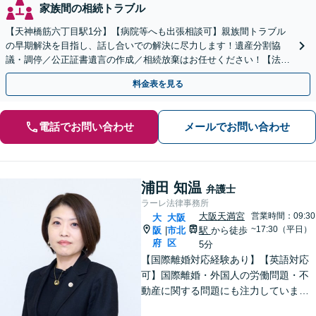
家族間の相続トラブル
【天神橋筋六丁目駅1分】【病院等へも出張相談可】親族間トラブル
の早期解決を目指し、話し合いでの解決に尽力します！遺産分割協
議・調停／公正証書遺言の作成／相続放棄はお任せください！【法テ
ラス利用】【初回相談無料】【夜間・休日面談】
料金表を見る
電話でお問い合わせ
メールでお問い合わせ
浦田 知温
弁護士
ラーレ法律事務所
大阪天満宮
営業時間：09:30
大
大阪
~17:30（平日）
阪
市北
駅
から徒歩
|
府
区
5分
【国際離婚対応経験あり】【英語対応
可】国際離婚・外国人の労働問題・不
動産に関する問題にも注力していま
す。海外企業と取引をしている企業さ