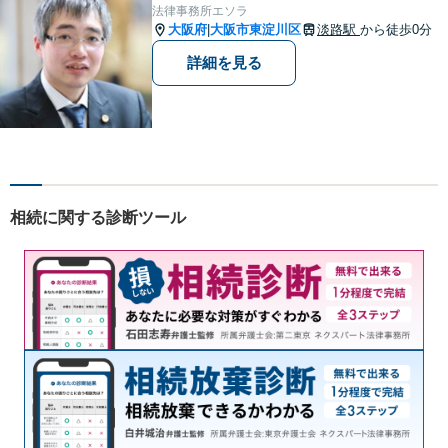
故：9年前の事故でも数千万円
法律事務所エソラ
の賠償を獲得】
大阪府
大阪市東淀川区
淡路駅
から徒歩0分
|
詳細を見る
相続に関する診断ツール