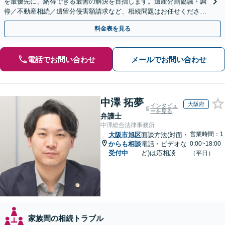
を最優先に、納得できる最善の解決を目指します。遺産分割協議・調
停／不動産相続／遺留分侵害額請求など、相続問題はお任せください
【出張相談可】紛争化したトラブルのご相談も対応します
料金表を見る
電話でお問い合わせ
メールでお問い合わせ
中澤 拓夢
大阪府
インタビュ
ーを見る
弁護士
中澤総合法律事務所
営業時間：1
大阪市旭区
面談方法(対面・
からも相談
電話・ビデオな
0:00~18:00
受付中
ど)は応相談
（平日）
家族間の相続トラブル