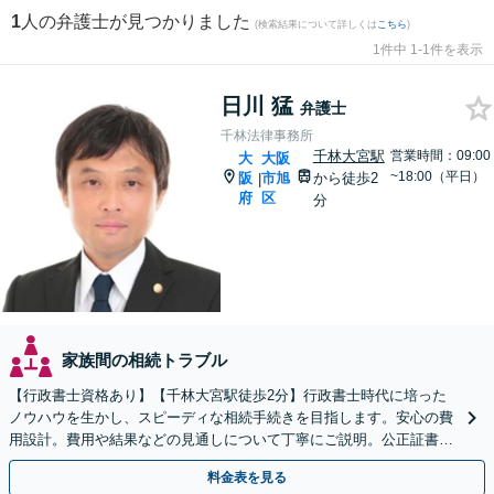
1
人の弁護士が見つかりました
(検索結果について詳しくは
こちら
)
1件中 1-1件を表示
日川 猛
弁護士
千林法律事務所
千林大宮駅
営業時間：09:00
大
大阪
~18:00（平日）
阪
市旭
から徒歩2
|
府
区
分
家族間の相続トラブル
【行政書士資格あり】【千林大宮駅徒歩2分】行政書士時代に培った
ノウハウを生かし、スピーディな相続手続きを目指します。安心の費
用設計。費用や結果などの見通しについて丁寧にご説明。公正証書遺
言や遺言執行人にも対応。【初回相談無料】【当日相談可】
料金表を見る