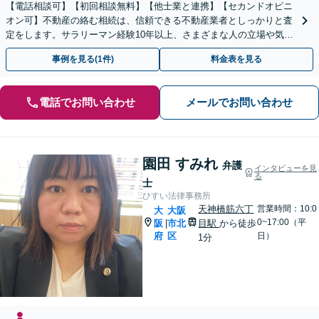
【電話相談可】【初回相談無料】【他士業と連携】【セカンドオピニ
オン可】不動産の絡む相続は、信頼できる不動産業者としっかりと査
定をします。サラリーマン経験10年以上、さまざまな人の立場や気持
ちが分かります。遺産分割や相続放棄もお任せください。
事例を見る(1件)
料金表を見る
電話でお問い合わせ
メールでお問い合わせ
園田 すみれ
弁護
インタビューを見
る
士
ひすい法律事務所
天神橋筋六丁
営業時間：10:0
大
大阪
0~17:00（平
阪
市北
目駅
から徒歩
|
府
区
日）
1分