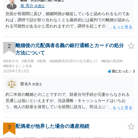
離婚・男女問題に強い弁護士
泉 亮介
弁護士
別居が長期間に及び，婚姻関係が破綻していると認められるものであ
れば，調停で話が折り合わなくとも最終的には裁判での離婚が認めら
れる可能性があるかと思われますので，調停を起こす価値はあるよう
に思われます。 もっとも，調停については，お互いの合意がない限り
は調停が成立するということはないため，相手が合意するメリットを
だしてでも調停で終わらせるよう努めるのか，裁判離婚を見据えて調
2
離婚後の元配偶者名義の銀行通帳とカードの処分
停での離婚に固執しないかいずれかの対応は必要となるかと思われま
方法について
す。 お一人で対応するのは難しい側面もありますので弁護士を立てる
#財産分与
#養育費
#親権
#婚姻費用(別居中の生活費など)
#離婚の慰謝料
ことを検討されると良いかと思われます。
#離婚すること自体
2026年7月13日
役にたった
2
匿名A
弁護士
約二年前の離婚とのことですので、財産分与手続が元妻からなされる
見通しは低いといえますが、当該通帳・キャッシュカードはいちお
う、他人の財産を保管している状態に該当し、民法上は事務管理（597
条）が成立しているとはいえます。 現実に問題になることはさほど考
えにくくとも、表だってのお答えとしては元妻の了解なく処分するこ
とはできないというお答えになってしまいます。
3
配偶者が他界した場合の遺産相続