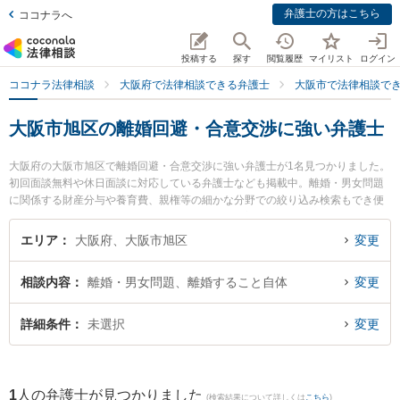
弁護士の方はこちら
ココナラへ
投稿する
探す
閲覧履歴
マイリスト
ログイン
ココナラ法律相談
大阪府で法律相談できる弁護士
大阪市で法律相談で
大阪市旭区の離婚回避・合意交渉に強い弁護士
大阪府の大阪市旭区で離婚回避・合意交渉に強い弁護士が1名見つかりました。
初回面談無料や休日面談に対応している弁護士なども掲載中。離婚・男女問題
に関係する財産分与や養育費、親権等の細かな分野での絞り込み検索もでき便
利です。特に千林法律事務所の日川 猛弁護士のプロフィール情報や弁護士費
用、強みなどが注目されています。『大阪市旭区で土日や夜間に発生した離婚
エリア
大阪府、大阪市旭区
変更
回避・合意交渉のトラブルを今すぐに弁護士に相談したい』『離婚回避・合意
交渉のトラブル解決の実績豊富な近くの弁護士を検索したい』『初回相談無料
相談内容
離婚・男女問題、離婚すること自体
変更
で離婚回避・合意交渉を法律相談できる大阪市旭区内の弁護士に相談予約した
い』などでお困りの相談者さんにおすすめです。
詳細条件
未選択
変更
1
人の弁護士が見つかりました
(検索結果について詳しくは
こちら
)