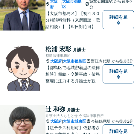
城北公園通駅
から徒歩8
大阪
大阪市都島
|
府
区
分
【大阪市都島区】【初回３０
詳細を見
分相談料無料（来所面談・電
る
話相談）】【即日対応可】
【都島駅・城北公園通駅】
【高倉町三丁目バス停徒歩１
分】【当日・夜間・休日相談
松浦 宏彰
弁護士
可】刑事事件/相続問題/離婚問
都島法律事務所
題など経験と知識をもとに、
大阪府
大阪市都島区
野江内代駅
から徒歩3分
|
依頼者様の不安を解消し、問
【都島区で地域密着型の法律
詳細を見
題解決へ導きます
相談】相続・交通事故・債務
る
整理に注力する弁護士が親身
に対応。費用や手続きを明確
に説明し、あなたの不安を解
消します。大阪市都島区の皆
様、まずはお気軽にご連絡く
辻 和弥
弁護士
ださい。初回面談予約受付中
弁護士法人ももとせ 今福法律事務所
大阪府
大阪市城東区
今福鶴見駅
から徒歩2分
|
【法テラス利用可】依頼者さ
詳細を見