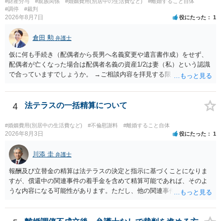
#財産分与
#親族関係
#婚姻費用(別居中の生活費など)
#離婚すること自体
#調停
#裁判
2026年8月7日
役にたった
1
倉田 勲
弁護士
仮に何も手続き（配偶者から長男へ名義変更や遺言書作成）をせず、
配偶者が亡くなった場合は配偶者名義の資産1/2は妻（私）という認識
で合っていますでしょうか。 →ご相談内容を拝見する限りでは、その
認識で合ってはいます。 なお、逆に１/２しか権利がないため、自宅を
完全に所有する場合は、他の相続人に対して自宅の評価額の１/２の代
償金の支払いが必要になります。
4
法テラスの一括精算について
#婚姻費用(別居中の生活費など)
#不倫慰謝料
#離婚すること自体
2026年8月3日
役にたった
1
川添 圭
弁護士
報酬及び立替金の精算は法テラスの決定と指示に基づくことになりま
すが、償還中の関連事件の着手金を含めて精算可能であれば、そのよ
うな内容になる可能性があります。ただし、他の関連事件でも相手方
から金銭を取得できる場合には個別に考える場合もあります。個別事
情によって対応が違いますので、法テラスへお尋ねいただいた方が確
実です。