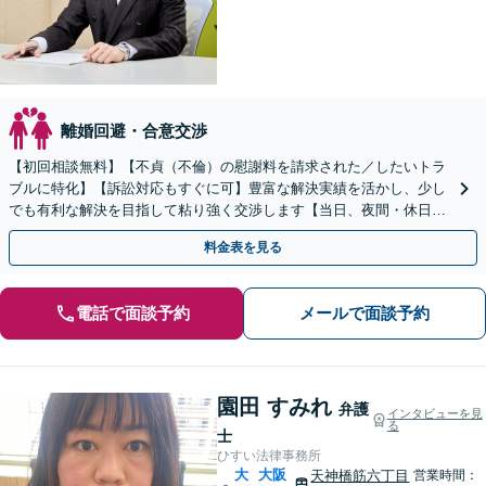
離婚回避・合意交渉
【初回相談無料】【不貞（不倫）の慰謝料を請求された／したいトラ
ブルに特化】【訴訟対応もすぐに可】豊富な解決実績を活かし、少し
でも有利な解決を目指して粘り強く交渉します【当日、夜間・休日相
談可】
料金表を見る
電話で面談予約
メールで面談予約
園田 すみれ
弁護
インタビューを見
る
士
ひすい法律事務所
大
大阪
天神橋筋六丁目
営業時間：