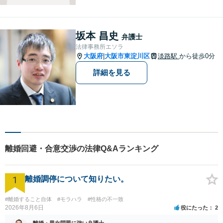
坂本 昌史
弁護士
法律事務所エソラ
大阪府
大阪市東淀川区
淡路駅
から徒歩0分
|
詳細を見る
離婚回避・合意交渉の法律Q&Aランキング
1
離婚調停について知りたい。
#離婚すること自体
#モラハラ
#性格の不一致
2026年8月6日
役にたった
2