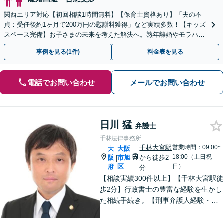
関西エリア対応【初回相談1時間無料】【保育士資格あり】「夫の不
貞：受任後約1ヶ月で200万円の慰謝料獲得」など実績多数！【キッズ
スペース完備】お子さまの未来を考えた解決へ。熟年離婚やモラハラ
のご相談多数【Web面談・電話相談・夜間相談OK】
事例を見る(1件)
料金表を見る
電話でお問い合わせ
メールでお問い合わせ
日川 猛
弁護士
千林法律事務所
千林大宮駅
営業時間：09:00~
大
大阪
18:00（土日祝
阪
市旭
から徒歩2
|
府
区
日）
分
【相談実績300件以上】【千林大宮駅徒
歩2分】行政書士の豊富な経験を生かし
た相続手続き。【刑事弁護人経験・示
談成立実績多数】示談交渉による不起
訴処分や早期の身柄解放が可能。自宅