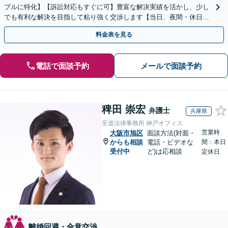
ブルに特化】【訴訟対応もすぐに可】豊富な解決実績を活かし、少し
でも有利な解決を目指して粘り強く交渉します【当日、夜間・休日相
談可】
料金表を見る
電話で面談予約
メールで面談予約
稗田 崇宏
弁護士
兵庫県
至道法律事務所 神戸オフィス
営業時
大阪市旭区
面談方法(対面・
からも相談
電話・ビデオな
間：本日
受付中
ど)は応相談
定休日
離婚回避・合意交渉