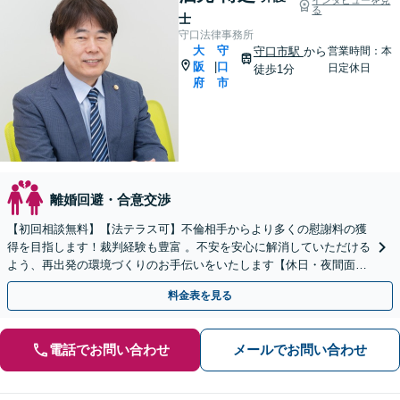
る
士
守口法律事務所
大
守
守口市駅
から
営業時間：本
阪
口
|
日定休日
徒歩1分
府
市
離婚回避・合意交渉
【初回相談無料】【法テラス可】不倫相手からより多くの慰謝料の獲
得を目指します！裁判経験も豊富 。不安を安心に解消していただける
よう、再出発の環境づくりのお手伝いをいたします【休日・夜間面談
可】【完全個室制】【子連れ相談可】【守口市駅1分】
料金表を見る
電話でお問い合わせ
メールでお問い合わせ