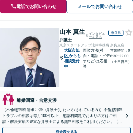
電話でお問い合わせ
メールでお問い合わせ
山本 真生
奈良県
インタビュ
ーを見る
弁護士
東京スタートアップ法律事務所 奈良支店
大阪市旭
面談方法(対
営業時間：0
区
からも
面・電話・ビデ
6:30~22:00
相談受付
オなど)は応相
（土日祝日）
中
談
離婚回避・合意交渉
【不倫/慰謝料請求に強い弁護士(したい方/されている方)】不倫慰謝料
トラブルの相談は毎月100件以上、慰謝料問題でお困りの方はご相
談・解決実績の豊富な弁護士による無料相談をご利用ください。【不
倫相談は初回0円】【関西エリア全域対応】
料金表を見る