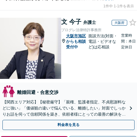
1件中 1-1件を表示
文 今子
弁護士
大阪府
プログレ法律特許事務所
営業時
大阪市旭区
面談方法(対面・
からも相談
電話・ビデオな
間：本日
受付中
ど)は応相談
定休日
離婚回避・合意交渉
【関西エリア対応】【秘密厳守】「親権、監護者指定、不貞慰謝料な
どに強い」「価値観の違いで悩んでいる、離婚したい」対面でしっか
りお話を伺って信頼関係を築き、依頼者様にとっての最善の解決を目
指します！離婚を考えている段階でもご相談ください。
料金表を見る