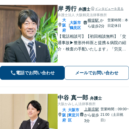
岸 秀行
弁護士
インタビューを見る
弁護士法人 大阪鶴見法律事務所
大
横堤駅
か
営業時間：本
大阪市
阪
|
日定休日
ら徒歩2分
鶴見区
府
【電話相談可】【初回相談無料】「交
通事故▶︎整形外科医と提携＆病院の紹
介・検査の手配いたします」「労災の
後遺障害もお任せください」事故後で
きるだけ早期にご相談頂けると助かり
ます。法律問題だけではないトータル
電話でお問い合わせ
メールでお問い合わせ
サポートを目指します【セカンドオピ
ニオン可】
中谷 真一郎
弁護士
大阪かみしん法律事務所
上新庄駅
営業時間：09:00~
大
大阪市
21:00（土日祝
阪
東淀川
から徒歩
|
府
区
日）
3分