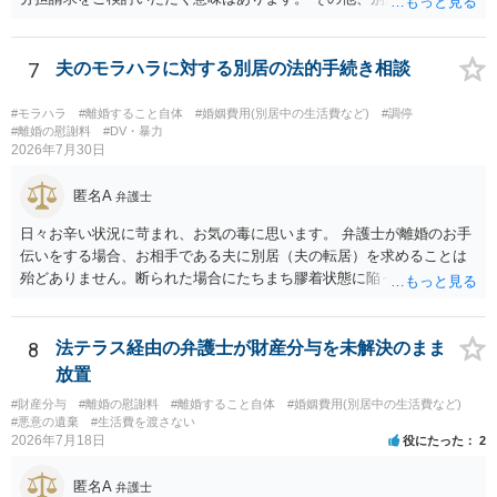
問者様の年収、監護されているお子様がいるかといった事情をふまえ
て、ご検討いただくのが良いかと思います。
7
夫のモラハラに対する別居の法的手続き相談
#モラハラ
#離婚すること自体
#婚姻費用(別居中の生活費など)
#調停
#離婚の慰謝料
#DV・暴力
2026年7月30日
匿名A
弁護士
日々お辛い状況に苛まれ、お気の毒に思います。 弁護士が離婚のお手
伝いをする場合、お相手である夫に別居（夫の転居）を求めることは
殆どありません。断られた場合にたちまち膠着状態に陥ってしまうの
と、同居中の依頼者ご本人をますます窮地に陥らせてしまう可能性が
高いためです。 実務的には、ご相談者さまが転居する形で離婚協議等
を進める選択を採らざるを得ないことが圧倒的多数です。
8
法テラス経由の弁護士が財産分与を未解決のまま
放置
#財産分与
#離婚の慰謝料
#離婚すること自体
#婚姻費用(別居中の生活費など)
#悪意の遺棄
#生活費を渡さない
2026年7月18日
役にたった
2
匿名A
弁護士