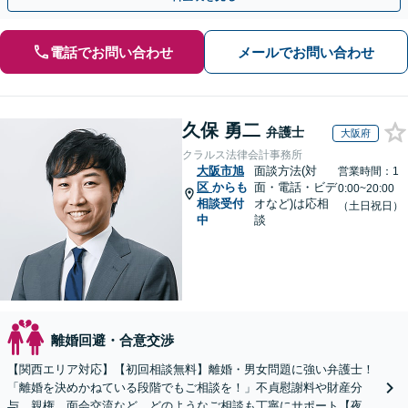
電話でお問い合わせ
メールでお問い合わせ
久保 勇二
弁護士
大阪府
クラルス法律会計事務所
大阪市旭
面談方法(対
営業時間：1
区
からも
面・電話・ビデ
0:00~20:00
相談受付
オなど)は応相
（土日祝日）
中
談
離婚回避・合意交渉
【関西エリア対応】【初回相談無料】離婚・男女問題に強い弁護士！
「離婚を決めかねている段階でもご相談を！」不貞慰謝料や財産分
与、親権、面会交流など、どのようなご相談も丁寧にサポート【夜