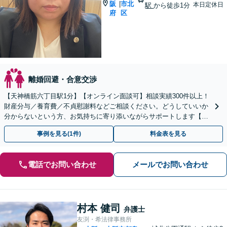
阪
市北
|
本日定休日
駅
から徒歩1分
府
区
離婚回避・合意交渉
【天神橋筋六丁目駅1分】【オンライン面談可】相談実績300件以上！
財産分与／養育費／不貞慰謝料などご相談ください。どうしていいか
分からないという方、お気持ちに寄り添いながらサポートします【法
テラス利用】【初回相談無料】【夜間・休日面談】
事例を見る(1件)
料金表を見る
電話でお問い合わせ
メールでお問い合わせ
村本 健司
弁護士
友渕・希法律事務所