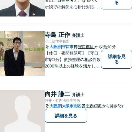
まのご負担を考え、なるべく
る
示談での解決を心掛け対応い
たします。コミュニケーショ
ン力と精神的なタフさが強
み。依頼者さまにとって身近
で頼れる弁護士を目指しま
寺島 正作
弁護士
す。【休日相談可】【今福鶴
守口法律事務所
見駅2分】
大阪府
守口市
守口市駅
から徒歩1分
|
【休日・夜間相談可】【守口
詳細を見
市駅1分】債務整理の相談件数
る
2000件以上の経験を活かし、
依頼者様の法律問題を徹底的
にバックアップいたします。
どなたでも相談しやすく、依
頼者様が不安を抱かないよう
向井 謙二
弁護士
に、わかりやすく的確なアド
向井・竹内法律事務所
バイスを心がけております。
大阪府
大阪市北区
南森町駅
から徒歩3分
|
詳細を見る