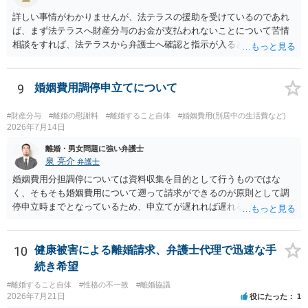
詳しい事情がわかりませんが、法テラスの援助を受けているのであれ
ば、まず法テラスへ財産分与のお金が支払われないことについて苦情
相談をすれば、法テラスから弁護士へ確認と指示が入ると思います。
その上で、所属する弁護士会の市民窓口へ連絡することも考えられま
す。
9
婚姻費用調停申立てについて
#財産分与
#離婚の慰謝料
#離婚すること自体
#婚姻費用(別居中の生活費など)
2026年7月14日
離婚・男女問題に強い弁護士
泉 亮介
弁護士
婚姻費用分担調停については資料収集を目的として行うものではな
く、そもそも婚姻費用について遡って請求ができるのが原則として調
停申立時までとなっているため、申立てが遅れれば遅れるほど、遡れ
る期間に差が出てしまうのを防ぐためです。 また、離婚調停と違い、
婚姻費用については調停で話がまとまらなかった場合に審判で裁判所
の判断が出るため、終局的な解決が見込めます。 弁護士に一度相談さ
10
健康被害による離婚請求、弁護士代理で迅速な手
れた方が良いでしょう。
続き希望
#離婚すること自体
#性格の不一致
#離婚協議
2026年7月21日
役にたった
1