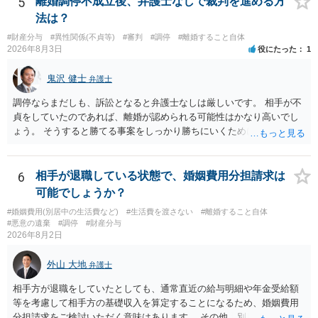
5
離婚調停不成立後、弁護士なしで裁判を進める方
法は？
#財産分与
#異性関係(不貞等)
#審判
#調停
#離婚すること自体
2026年8月3日
役にたった
1
鬼沢 健士
弁護士
調停ならまだしも、訴訟となると弁護士なしは厳しいです。 相手が不
貞をしていたのであれば、離婚が認められる可能性はかなり高いでし
ょう。 そうすると勝てる事案をしっかり勝ちにいくためにも弁護士委
任を強くおすすめします。
6
相手が退職している状態で、婚姻費用分担請求は
可能でしょうか？
#婚姻費用(別居中の生活費など)
#生活費を渡さない
#離婚すること自体
#悪意の遺棄
#調停
#財産分与
2026年8月2日
外山 大地
弁護士
相手方が退職をしていたとしても、通常直近の給与明細や年金受給額
等を考慮して相手方の基礎収入を算定することになるため、婚姻費用
分担請求をご検討いただく意味はあります。 その他、別居の経緯、質