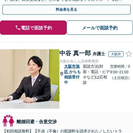
間・休日面談可】【WEB面談】【完全個室】
料金表を見る
電話で面談予約
メールで面談予約
中谷 真一郎
弁護士
大阪府
大阪かみしん法律事務所
大阪市旭
面談方法(対
営業時間：0
区
からも
面・電話・ビデ
9:00~21:00
相談受付
オなど)は応相
（土日祝日）
中
談
離婚回避・合意交渉
【初回相談無料】【不貞（不倫）の慰謝料を請求された／したいトラ