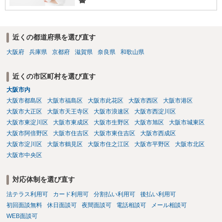
書
近くの都道府県を選び直す
大阪府
兵庫県
京都府
滋賀県
奈良県
和歌山県
近くの市区町村を選び直す
大阪市内
大阪市都島区
大阪市福島区
大阪市此花区
大阪市西区
大阪市港区
大阪市大正区
大阪市天王寺区
大阪市浪速区
大阪市西淀川区
大阪市東淀川区
大阪市東成区
大阪市生野区
大阪市旭区
大阪市城東区
大阪市阿倍野区
大阪市住吉区
大阪市東住吉区
大阪市西成区
大阪市淀川区
大阪市鶴見区
大阪市住之江区
大阪市平野区
大阪市北区
大阪市中央区
対応体制を選び直す
法テラス利用可
カード利用可
分割払い利用可
後払い利用可
初回面談無料
休日面談可
夜間面談可
電話相談可
メール相談可
WEB面談可