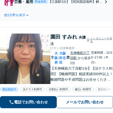
労働・雇用
【江坂駅1分】【初回面談無料】解雇
料金表有
サポート。不安になりがちな在宅事件
や自主退職を強要されたらご連絡
もお任せください。【法テラス利用
を！解雇や自主退職に応じる前に有
可】【WEB面談可】
他1分野を表示
効な戦略を立てられます。解雇無効
判決の獲得実績あり！証拠集めから
交渉の進め方まで懇切丁寧に徹底サ
ポート。【法テラス利用可】【WEB
園田 すみれ
面談可】
弁護
インタビューを見
る
士
ひすい法律事務所
天神橋筋六丁
営業時間：10:0
大
大阪
0~17:00（平
阪
市北
目駅
から徒歩
|
府
区
日）
1分
【天神橋筋六丁目駅1分】【法テラス利
用】【離婚問題】相談実績300件以上！
離婚問題や不貞問題はお任せくださ
い。ご不安なお気持ちを理解し、寄り
電話相談可
法テラス利用可
分割払い利用可
後払い利用可
初回面談無
添います。まずは相談者のお話をじっ
くりとお聞かせください【初回相談無
料】【夜間・休日面談】【オンライン
電話でお問い合わせ
メールでお問い合わせ
相談可】