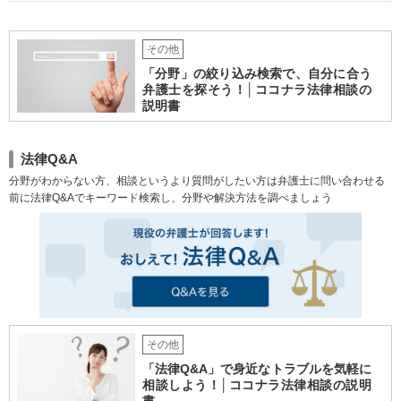
したので、ご相談後にすぐご依頼いただき、上記の対応を全部弁護士が行い
でしょうか。 【解決結果】 弁護士であれば、携帯会社に契約者情報を問い
ました。 賠償金の交渉も早急に行い、事故から半年ほどで全て完了できま
合わせたり、市役所で住民票を取得するなどして、相手の情報を追加で得る
した。 何より、今何をどうしたらよいかがわからないストレスと、保険会
ことができます。 現在の住所が判明したので、内容証明郵便を送ったとこ
社と話すことのストレスから解放されたこと、そして、費用も一切かからな
その他
ろ、電話がかかってきました。そこから話をつけ、毎月5万円と少ないものの
かったことを、大変お喜びいただけました。
きちんと払っていくことを約束させました。また、もし逃げた場合にはすぐ
「分野」の絞り込み検索で、自分に合う
に給料を差し押さえることができるように、公正証書も作成しておきまし
弁護士を探そう！│ココナラ法律相談の
た。 解決後もご依頼者様と連絡をとっておりますが、途中で逃げられるこ
説明書
となく払われ続けているそうです。 【コメント】 弁護士の名前で内容証明
郵便が届く効果は非常に大きいようで、慌てて電話してくることが多いで
す。今まで通りの個人間のやりとりですと、これまでの仲があることでかえ
って舐められてしまい、無視したり逃げたりされがちです。 なにより、そ
法律Q&A
もそも連絡方法がなくなってしまった以上、弁護士に依頼して弁護士だけが
分野がわからない方、相談というより質問がしたい方は弁護士に問い合わせる
とれる方法で進めるしかない状況でした。相手の住所は個人情報ですので、
前に法律Q&Aでキーワード検索し、分野や解決方法を調べましょう
専門家でないと調査できません。 ご本人様としてはダメ元だったらしく、
想像を超えた解決結果に大変お喜びいただけました。
その他
「法律Q&A」で身近なトラブルを気軽に
相談しよう！│ココナラ法律相談の説明