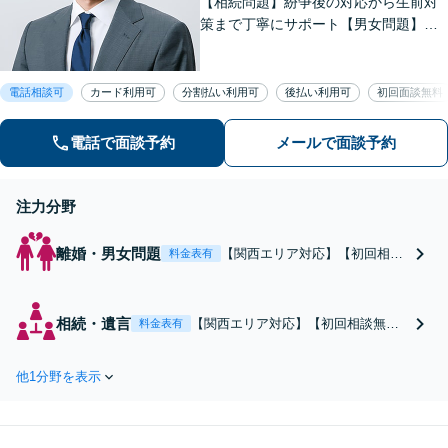
【相続問題】紛争後の対応から生前対
策まで丁寧にサポート【男女問題】金
銭やお子さまに関わる問題に対応可能
【借金問題】一人で悩まず、私と一緒
に解決させましょう【夜間・休日面談
電話相談可
カード利用可
分割払い利用可
後払い利用可
初回面談無料
可】【WEB面談】【完全個室】
電話で面談予約
メールで面談予約
注力分野
離婚・男女問題
【関西エリア対応】【初回相談
料金表有
無料】離婚・男女問題に強い弁
護士！「離婚を決めかねている
段階でもご相談を！」不貞慰謝
相続・遺言
【関西エリア対応】【初回相談無
料金表有
料や財産分与、親権、面会交流
料】相続問題に強い弁護士「紛争後
など、どのようなご相談も丁寧
の対応から生前対策まで丁寧にサポ
にサポート【夜間・休日面談
他1分野を表示
ート」不動産の遺産分割や遺留分侵
可】【WEB面談】【完全個室】
害額請求、相続放棄まで幅広く対
応。遺言書のご相談も受付中【夜
間・休日面談可】【WEB面談】【完