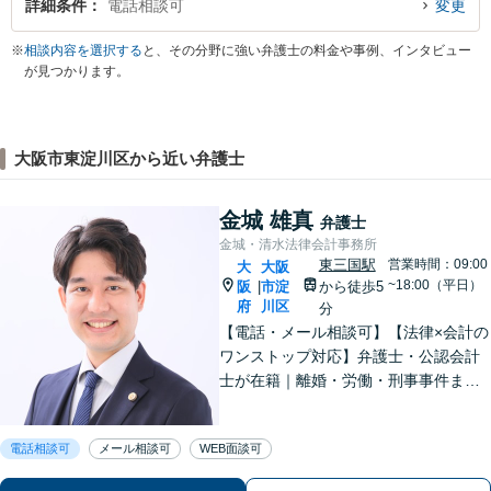
詳細条件
電話相談可
変更
※
相談内容を選択する
と、その分野に強い弁護士の料金や事例、インタビュー
が見つかります。
大阪市東淀川区から近い弁護士
金城 雄真
弁護士
金城・清水法律会計事務所
東三国駅
営業時間：09:00
大
大阪
~18:00（平日）
阪
市淀
から徒歩5
|
府
川区
分
【電話・メール相談可】【法律×会計の
ワンストップ対応】弁護士・公認会計
士が在籍｜離婚・労働・刑事事件まで
幅広く対応｜経営者から個人の方ま
で、一人ひとりの状況に応じた解決策
電話相談可
メール相談可
WEB面談可
をご提案します