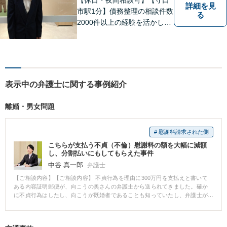
詳細を見
市駅1分】債務整理の相談件数
る
2000件以上の経験を活かし、
依頼者様の法律問題を徹底的
にバックアップいたします。
どなたでも相談しやすく、依
頼者様が不安を抱かないよう
に、わかりやすく的確なアド
表示中の弁護士に関する事例紹介
バイスを心がけております。
離婚・男女問題
# 慰謝料請求された側
こちらが支払う不貞（不倫）慰謝料の額を大幅に減額
し、分割払いにもしてもらえた事件
中谷 真一郎
弁護士
【ご相談内容】【ご相談内容】 不貞行為を理由に300万円を支払えと書いて
ある内容証明郵便が、向こうの奥さんの弁護士から送られてきました。確か
に不貞行為はしたし、向こうが既婚者であることも知っていたし、弁護士が
請求してきているのだから、消費者金融からお金を借りてでも300万円を払う
べきなのでしょうか。 【解決結果】 ご依頼を受けて、すぐに相手の弁護士と
の交渉を開始した結果、支払金額が80万円になった上に、分割払いにもでき