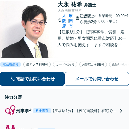
大永 祐希
全個室】
弁護士
大永法律事務所
大
吹
江坂駅
か
営業時間：09:00~1
阪
田
|
8:00（平日）
ら徒歩2分
府
市
【江坂駅1分】【刑事事件、労働・雇
用、離婚・男女問題に重点対応】お一
人で悩みを抱えず、まずご相談を！き
め細かいコミュニケーションを大切に
し、寄り添うながらともに解決を目指
します。当日・夜間・電話相談可能で
電話相談可
法テラス利用可
カード利用可
分割払い利用可
後払い利用
す。【法テラス利用可】【WEB面談
可】
電話でお問い合わせ
メールでお問い合わせ
注力分野
刑事事件
【江坂駅1分】【夜間面談可】在宅で捜
料金表有
査を受けている、示談交渉でお悩みの
方はご相談ください。無罪判決獲得の
実績あり！傾聴力と問題解決力で徹底