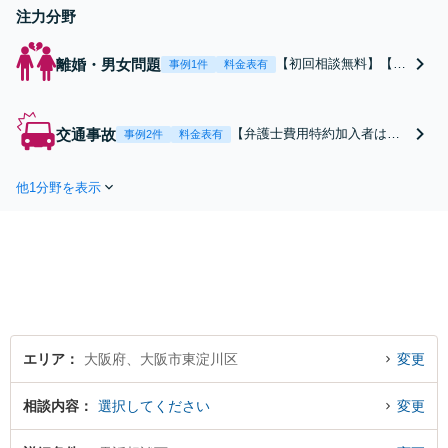
注力分野
離婚・男女問題
【初回相談無料】【不
事例1件
料金表有
貞（不倫）の慰謝料を
請求された／したいト
ラブルに特化】【訴訟
交通事故
【弁護士費用特約加入者は、
事例2件
料金表有
対応もすぐに可】豊富
相談料も依頼料も無料】／交
な解決実績を活かし、
通事故の治療や保険会社への
少しでも有利な解決を
他1分野を表示
対応、慰謝料や過失割合など
目指して粘り強く交渉
今後の賠償金に不安を感じて
します【当日、夜間・
いる方、自分で対応する前に
休日相談可】
まずは弁護士にご相談くださ
い。【弁護士歴10年以上】
【当日予約・夜間・休日の相
談可】
エリア
大阪府、大阪市東淀川区
変更
相談内容
選択してください
変更