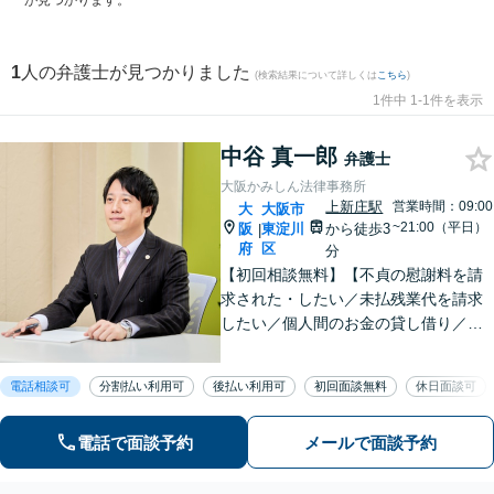
が見つかります。
1
人の弁護士が見つかりました
(検索結果について詳しくは
こちら
)
1件中 1-1件を表示
中谷 真一郎
弁護士
大阪かみしん法律事務所
上新庄駅
営業時間：09:00
大
大阪市
~21:00（平日）
阪
東淀川
から徒歩3
|
府
区
分
【初回相談無料】【不貞の慰謝料を請
求された・したい／未払残業代を請求
したい／個人間のお金の貸し借り／交
通事故で慰謝料を増額したい】のご相
談はお任せください！解決実績多数あ
電話相談可
分割払い利用可
後払い利用可
初回面談無料
休日面談可
り。【弁護士歴10年以上】【当日、夜
間・休日相談可】
電話で面談予約
メールで面談予約