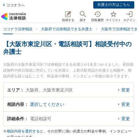
弁護士の方はこちら
ココナラへ
投稿する
探す
閲覧履歴
マイリスト
ログイン
ココナラ法律相談
大阪府で法律相談できる弁護士
大阪市で法律相談で
【大阪市東淀川区・電話相談可】相談受付中の
弁護士
大阪府の大阪市東淀川区で法律相談できる弁護士が1名見つかりました。初回面
談無料や休日面談に対応している弁護士、上新庄駅周辺の弁護士も掲載中。相
談内容を絞り込むことで、料金表や事例、インタビュー有無が表示できます。
特に大阪かみしん法律事務所の中谷 真一郎弁護士のプロフィール情報や弁護士
費用、強みなどが注目されています。離婚や相続、交通事故から不動産、ネッ
エリア
大阪府、大阪市東淀川区
変更
トトラブル、企業法務まで幅広く取り扱う弁護士が多数。こんな法律相談をお
持ちの方は是非ご利用ください。大阪市東淀川区で土日や夜間に発生した不倫
相談内容
選択してください
変更
慰謝料トラブルを今すぐに弁護士に相談したい』『交通事故の過失割合や後遺
障害のトラブル解決の実績豊富な近くの弁護士を検索したい』『初回相談無料
で自己破産や債務整理を法律相談できる大阪市東淀川区内の弁護士に相談予約
詳細条件
電話相談可
変更
したい』などでお困りの相談者さんにおすすめです。
※
相談内容を選択する
と、その分野に強い弁護士の料金や事例、インタビュー