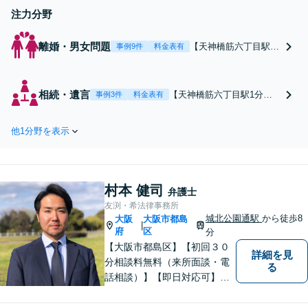
注力分野
離婚・男女問題
【天神橋筋六丁目駅1
事例9件
料金表有
分】【オンライン面談
可】相談実績300件以
上！財産分与／養育費
相続・遺言
【天神橋筋六丁目駅1分】
事例3件
料金表有
／不貞慰謝料などご相
【病院等へも出張相談可】
談ください。どうして
親族間トラブルの早期解決
いいか分からないとい
他1分野を表示
を目指し、話し合いでの解
う方、お気持ちに寄り
決に尽力します！遺産分割
添いながらサポートし
協議・調停／公正証書遺言
ます【法テラス利用】
の作成／相続放棄はお任せ
【初回相談無料】【夜
村本 健司
ください！【法テラス利
弁護士
間・休日面談】
用】【初回相談無料】【夜
友渕・希法律事務所
間・休日面談】
城北公園通駅
から徒歩8
大阪
大阪市都島
|
府
区
分
【大阪市都島区】【初回３０
詳細を見
分相談料無料（来所面談・電
る
話相談）】【即日対応可】
【都島駅・城北公園通駅】
【高倉町三丁目バス停徒歩１