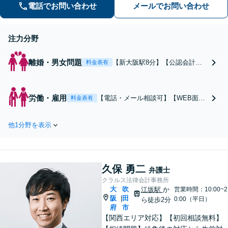
電話でお問い合わせ
メールでお問い合わせ
注力分野
離婚・男女問題
【新大阪駅8分】【公認会計士
料金表有
と連携】財産分与や不倫の慰謝
料トラブル、や親権獲得でお悩
みではありませんか？相手が支
労働・雇用
【電話・メール相談可】【WEB面談
料金表有
払い等を拒絶する難しいケース
対応】▷▶︎未払い残業代や不当解雇
も粘り強く交渉します。相談者
でお悩みの方へ。残業代請求の時効
のお気持ちに寄り添い、最後ま
他1分野を表示
は「3年」です！時効を迎える前に早
で徹底サポート！【完全個室・
めのご相談を。労働トラブルの経験
子連れ可】
を活かし、一人ひとりの状況に応じ
た解決をサポートします。【新大阪
久保 勇二
駅8分】
弁護士
クラルス法律会計事務所
大
吹
江坂駅
か
営業時間：10:00~2
阪
田
|
0:00（平日）
ら徒歩2分
府
市
【関西エリア対応】【初回相談無料】