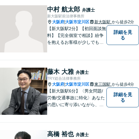
分】【当日・夜間・休日相談
中村 航太郎
弁護士
可】刑事事件/相続問題/離婚問
新大阪駅前法律事務所
題など経験と知識をもとに、
大阪府
大阪市淀川区
新大阪駅
から徒歩2分
|
依頼者様の不安を解消し、問
【新大阪駅2分】【初回面談無
詳細を見
題解決へ導きます
料】【完全個室で相談】紛争
る
を抱えるお客様が少しでも早
く安心できるよう、丁寧かつ
迅速な対応を心がけていま
す。 主張をぶつけ合うだけで
なく、事実と法律をもとに根
藤木 大雅
弁護士
本的な解決を導くことが弁護
TRY総合法律事務所
士の役割だと考えています。
大阪府
大阪市淀川区
東三国駅
から徒歩4分
|
【新大阪駅6分】〈男女問題/
詳細を見
労働/交通事故に特化〉あなた
る
の思いに寄り添いながら、明
るい未来を全力でサポートし
ます！ 一人一人の状況や思い
に丁寧に向き合い、将来を見
据えた解決を目指します。
高橋 裕也
弁護士
【メール・電話面談可】【東