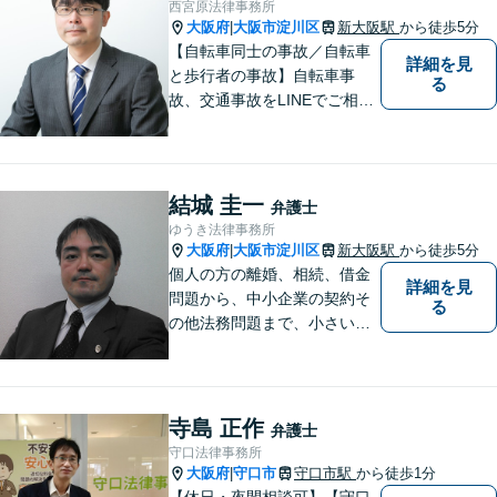
西宮原法律事務所
三国駅4分】
大阪府
大阪市淀川区
新大阪駅
から徒歩5分
|
【自転車同士の事故／自転車
詳細を見
と歩行者の事故】自転車事
る
故、交通事故をLINEでご相談
いただけます。自転車と歩行
者の事故、自転車同士の事故
に対応しています。【新大阪
駅徒歩５分】
結城 圭一
弁護士
ゆうき法律事務所
大阪府
大阪市淀川区
新大阪駅
から徒歩5分
|
個人の方の離婚、相続、借金
詳細を見
問題から、中小企業の契約そ
る
の他法務問題まで、小さい事
務所ですが、コンパクトでハ
イフォーマンスをモットーに
日々の業務を行っておりま
す。
寺島 正作
弁護士
守口法律事務所
大阪府
守口市
守口市駅
から徒歩1分
|
【休日・夜間相談可】【守口