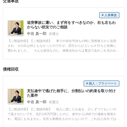
交通事故
ました。 【コメント】 事実として不貞行為をしたのであれば、先方の夫婦
関係が完全に破綻していたような場合などを除き、慰謝料は支払うべきで
す。不貞行為をしていないと言い張っても、もし先方に証拠が残っていれ
# 人身事故
ば、裁判を起こされてしまい負けてしまう可能性大です。 しかし、「300
万円を」支払うべき、ではありません。案件の内容により、もし裁判になっ
追突事故に遭い、まず何をすべきなのか、右も左もわ
た場合の相場を検討し、それに近い額を支払う形で終件させるのがベストで
からない状況でのご相談
す。相手はあえて一旦高めの金額を設定し、こちらの様子を伺っている可能
中谷 真一郎
弁護士
性もあります。 さらに、あくまで話し合いである以上、こちらの貯金状況
が厳しいことを伝えて、分割払いでも許してもらえる場合があります。 と
【ご相談内容】【ご相談内容】 車での赤信号待ちの時に突然後ろから追突
はいえ、金額を下げてもらう交渉は、個人で行うことは困難です。相手はプ
され、その日は何ともなかったのですが、翌日からひどいムチ打ちと頭痛に
ロですので、こちらもプロが対応しないと、はっきり言いまして、舐められ
襲われました。 そんな状況なのに、保険会社からは電話であれこれ言われ
ます。 そのため、私が正式に代理人になってすぐ、相手の弁護士と連絡を
ます。こちらは完全な被害者なのに…。 事故自体が初めての経験なので、
取り、何度もやり取りをしました。ご本人から伺った状況からすれば、300万
そもそも今から何をどうすればいいのかわかりませんし、弁護士に相談して
円などという高額を支払う必要は全くないケースでした。仮に裁判を起こさ
いい内容なのかどうかもわからないのですが、相談に乗ってもらえますでし
債権回収
れたとしても、裁判官がその額を支払えと命じる可能性はまずあり得ません
ょうか。 【解決結果】 交通事故に遭われた方は、直後から色々な対応に追
でした。 相手に対してそれをはっきりと伝え、交渉を重ねた結果、最終的
われます。特に初めての経験の場合、ご本人は色々と混乱されるかと思いま
に、慰謝料の額は80万円、支払方法は毎月2万円の分割にできました。 経
すが、弁護士から見ると少しでも早く相談に来てほしいです。そのため、す
験豊富なプロの目で、落としどころを把握した上で交渉を開始しないと、こ
# 個人・プライベート
ぐにご連絡いただいたのは大正解です。 対応内容としては、保険の確認、
のような結果は生まれません。
治療、保険会社とのやりとり、以上が大きなものとなります。弁護士に依頼
支払途中で逃げた相手に、分割払いの約束を取り付け
いただければ、その時点でまず保険会社への対応をお任せいただけます。そ
た案件
の間ご自身は治療に専念いただけます。 治療終了後も、もし後遺症が残っ
中谷 真一郎
弁護士
た場合の認定手続きや、賠償金の示談交渉が必要となり、弁護士が全て窓口
になります。 さらに、保険の内容によっては、弁護士に払うお金は全部保
【ご相談内容】【ご相談内容】 知人に貸したお金を、少しずつでもいいの
険会社がもってくれる可能性があります。 まずは弁護士との相談予約を入
で返させたいです。合計120万円貸したのに、途中からLINEでの連絡を無視さ
れていただき、是非とも正式にご依頼ください。 【コメント】 入っておら
れ、電話にも出ません。住所も勤務先もわからないので、これ以上自分では
れた保険の内容が、弁護士費用を全額保険会社がもってくれるというもので
動けないと思い、思い切って弁護士さんに相談しました。なんとかならない