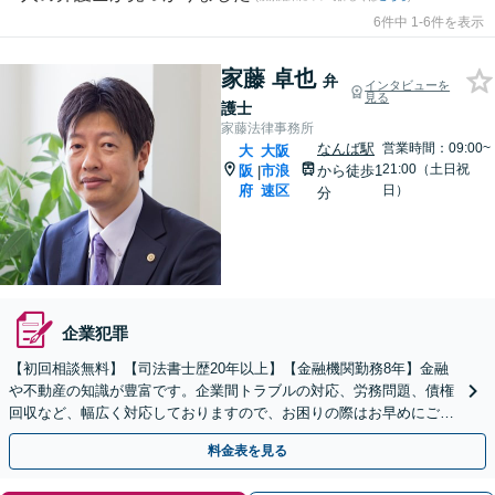
6件中 1-6件を表示
家藤 卓也
弁
インタビューを
見る
護士
家藤法律事務所
なんば駅
営業時間：09:00~
大
大阪
21:00（土日祝
阪
市浪
から徒歩1
|
府
速区
日）
分
企業犯罪
【初回相談無料】【司法書士歴20年以上】【金融機関勤務8年】金融
や不動産の知識が豊富です。企業間トラブルの対応、労務問題、債権
回収など、幅広く対応しておりますので、お困りの際はお早めにご相
談ください。【WEB面談可】【夜間・休日対応】
料金表を見る