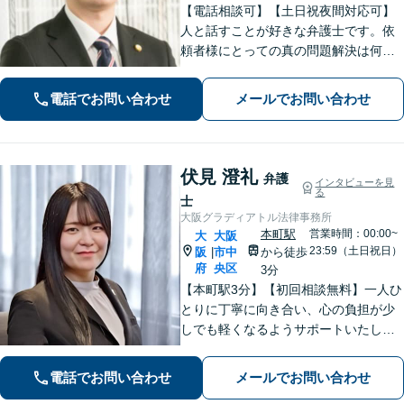
【電話相談可】【土日祝夜間対応可】
人と話すことが好きな弁護士です。依
頼者様にとっての真の問題解決は何
か？を常に考えながら、スピーディー
な対応を心がけます。離婚・刑事事
電話でお問い合わせ
メールでお問い合わせ
件・相続など何でもご相談ください。
伏見 澄礼
弁護
インタビューを見
る
士
大阪グラディアトル法律事務所
本町駅
営業時間：00:00~
大
大阪
23:59（土日祝日）
阪
市中
から徒歩
|
府
央区
3分
【本町駅3分】【初回相談無料】一人ひ
とりに丁寧に向き合い、心の負担が少
しでも軽くなるようサポートいたしま
す。問題の背景にも目を向け、その先
の暮らしまで見据えた支えを大切にし
電話でお問い合わせ
メールでお問い合わせ
ています。あなたの気持ちにしっかり