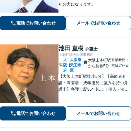
たの力になります。
電話でお問い合わせ
メールでお問い合わせ
池田 直樹
弁護士
上本町総合法律事務所
大
大阪市
大阪上本町駅
営業時間：
阪
天王寺
|
本日定休日
から徒歩5分
府
区
【大阪上本町駅徒歩5分】【高齢者介
護・障害者・成年後見に強みを持つ弁
護士】弁護士歴35年以上！個人・法人
問わず、お困りごとに真摯に向き合
い、解決へと導きます。私たちが必ず
あなたの力になりますので、お気軽に
電話でお問い合わせ
メールでお問い合わせ
ご相談ください。