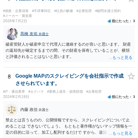
性が高いと思われます。）。 指輪代金について: 前述の通り、男性会
状況を説明しておくべきだと思います。 上記に関しては、相談者様か
員と女性会員との間の個人間の贈与であり、貴社に法的な返金義務は
ら破産を依頼している申立代理人に説明し、申立代理人から裁判所
#倒産・企業清算
#不祥事対応
#社員の解雇
#企業犯罪
#顧問弁護士契約
ないことを、法的根拠と共に冷静に主張する。 「刑事訴訟」との主張
（破産管財人）に説明してもらうのが通常の流れです。 申立代理人は
#メーカー・製造業
に対して: 本件は、契約の履行や返金を巡る民事上の紛争であり、貴社
2026年7月2日
役にたった
3
先代社長と関係があるとのことですが、すくなくとも相談者様から申
に当初から金銭を騙し取る意図（詐欺罪の構成要件である欺罔行為）
立代理人にしっかりと伝えて、申立代理人がどう対応するのか確認し
があったとは考えにくく、刑事事件として立件される可能性は極めて
髙橋 友佑
ておいたほうがいいと思います。
弁護士
低いと思われます。 3. 警察からの連絡について 警察は「民事不介
破産管財人か破産申立て代理人に連絡するのが良いと思います。 財産
入」を原則としており、契約トラブルなどの個人間の紛争に介入する
の返却先が確定するまでの間、その財産を保有していることが、横領
ことはありません。しかし、事件性があるかどうかを判断するため
と評価されることはないと思います。
に、関係者から事情を聴くことがあります。その場合には誠実な事実
説明を行ってください。
8
Google MAPのスクレイピングを会社指示で作成
させられています。
#IT・通信業界
#セクハラ
#業務上過失・損害賠償
#企業犯罪
2024年2月19日
役にたった
3
内藤 政信
弁護士
禁止とは言うものの、公開情報ですから、スクレイピングについて止
めることは できないでしょう。 もともと著作権がないマップ情報を一
定の目的に沿って、加工し配列するだけで すから、違法の問題は生じ