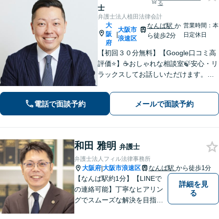
る
士
弁護士法人植田法律会計
大
なんば駅
か
営業時間：本
大阪市
阪
|
日定休日
ら徒歩2分
浪速区
府
【初回３０分無料】【Google口コミ高
評価⭐️】☕️おしゃれな相談室🍃安心・リ
ラックスしてお話しいただけます。ネ
ット上にはない、オンリーワンの解決
策を一緒に考えていきましょう！【土
電話で面談予約
メールで面談予約
曜・夜間◎】
和田 雅明
弁護士
弁護士法人フィル法律事務所
大阪府
大阪市浪速区
なんば駅
から徒歩1分
|
【なんば駅約1分】【LINEで
詳細を見
の連絡可能】丁寧なヒアリン
る
グでスムーズな解決を目指し
ます！依頼者さまに寄り添い