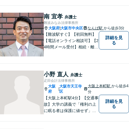
寄り添います。【電話相談可能】
南 宜孝
弁護士
難波みなみ法律事務所
大阪府
大阪市中央区
なんば駅
から徒歩3分
|
【難波駅すぐ】【初回無料】
詳細を見
【電話オンライン相談可】【2
る
4時間メール受付】相続・離
婚・借金整理を中心に、数多
くの案件をお受けしてきまし
た。お客さまに親しみやすい
身近な弁護士であり続けるよ
小野 直人
弁護士
う心掛けています。町のお医
疋田会計法律事務所
者さんにかかる気分でぜひご
大阪上本町駅
から徒歩4
大阪
大阪市天王寺
|
相談ください。
府
区
分
【大阪上本町駅4分】【交通事
詳細を見
故】大学の講義で「権利の上
る
に眠る者は保護に値せず」と
いう言葉に出会い、権利を行
使できずにいる方々の力にな