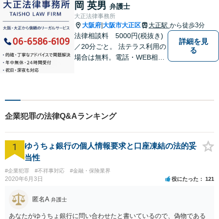
りたいと弁護士を志しまし
岡 英男
弁護士
た。 これまで多様なご相談に
大正法律事務所
向き合ってきた経験を活か
大阪府
大阪市大正区
大正駅
から徒歩3分
|
し、丁寧かつ柔軟な対応を心
法律相談料 5000円(税抜き)
詳細を見
がけています。
／20分ごと。 法テラス利用の
る
場合は無料。電話・WEB相談
にも対応。ご相談のみで終了
する方も多くいらっしゃいま
すのでご安心ください。当日
相談可能です。
企業犯罪の法律Q&Aランキング
1
ゆうちょ銀行の個人情報要求と口座凍結の法的妥
当性
#企業犯罪
#不祥事対応
#金融・保険業界
2020年6月3日
役にたった
121
匿名A
弁護士
あなたがゆうちょ銀行に問い合わせたと書いているので、偽物である