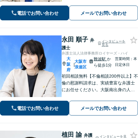
派弁護士が対応【交通事故も強い】交
通事故に遭われてお困りの方はお気軽
電話でお問い合わせ
メールでお問い合わせ
にお電話ください【当日／夜間／休日
の相談可】
永田 順子
弁
インタビューを
見る
護士
弁護士法人法律事務所ロイヤーズ・ハイ
大
難波駅
か
営業時間：本
大阪市
阪
|
日定休日
ら徒歩1分
浪速区
府
初回相談無料【不倫相談200件以上】不
倫の慰謝料請求は、実績豊富な弁護士
にお任せください。大阪南出身の人情
派弁護士が対応【交通事故も強い】交
通事故に遭われてお困りの方はお気軽
電話でお問い合わせ
メールでお問い合わせ
にお電話ください【当日／夜間／休日
の相談可】
植田 諭
弁護
インタビューを見