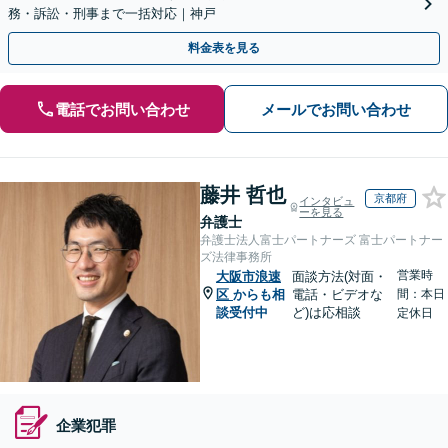
務・訴訟・刑事まで一括対応｜神戸
料金表を見る
電話でお問い合わせ
メールでお問い合わせ
藤井 哲也
京都府
インタビュ
ーを見る
弁護士
弁護士法人富士パートナーズ 富士パートナー
ズ法律事務所
営業時
大阪市浪速
面談方法(対面・
区
からも相
電話・ビデオな
間：本日
談受付中
ど)は応相談
定休日
企業犯罪