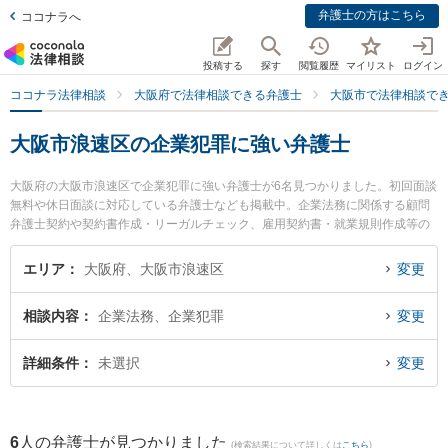
弁護士の方はこちら
ココナラへ
投稿する
探す
閲覧履歴
マイリスト
ログイン
ココナラ法律相談
大阪府で法律相談できる弁護士
大阪市で法律相談で
大阪市浪速区の企業犯罪に強い弁護士
大阪府の大阪市浪速区で企業犯罪に強い弁護士が6名見つかりました。初回面談
無料や休日面談に対応している弁護士なども掲載中。企業法務に関係する顧問
弁護士契約や契約書作成・リーガルチェック、雇用契約書・就業規則作成等の
細かな分野での絞り込み検索もでき便利です。特に家藤法律事務所の家藤 卓也
弁護士や弁護士法人法律事務所ロイヤーズ・ハイの田中 今日太弁護士、弁護士
エリア
大阪府、大阪市浪速区
変更
法人法律事務所ロイヤーズ・ハイの永田 順子弁護士のプロフィール情報や弁護
士費用、強みなどが注目されています。『大阪市浪速区で土日や夜間に発生し
相談内容
企業法務、企業犯罪
変更
た企業犯罪のトラブルを今すぐに弁護士に相談したい』『企業犯罪のトラブル
解決の実績豊富な近くの弁護士を検索したい』『初回相談無料で企業犯罪を法
律相談できる大阪市浪速区内の弁護士に相談予約したい』などでお困りの相談
詳細条件
未選択
変更
者さんにおすすめです。
6
人の弁護士が見つかりました
(検索結果について詳しくは
こちら
)