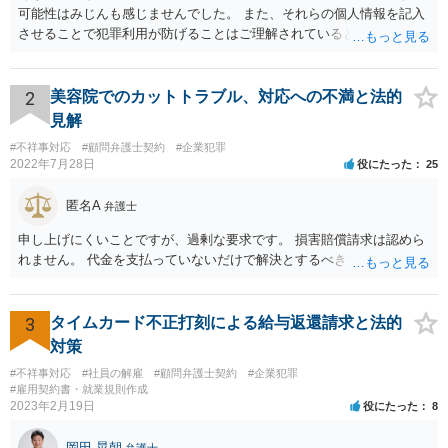
可能性はみじんも感じませんでした。 また、それらの個人情報を記入
させることで犯罪利用が防げることはご理解されているとおりです。
結局あなたにはゆうちょ銀行が信用できないという前提があり、弁護
士に同意を求めているだけです。 最初の回答では分かりづらかったの
かもしれませんが、質問にわかりやすく答えると「法的に許される」
2
美容院でのカットトラブル、対応への不満と法的
が答えになります。 補足でアドバイスしておきますと、今私に反論し
見解
てきたその内容をゆうちょ銀行にぶつければいいとおもいます。 もっ
#不祥事対応
#顧問弁護士契約
#企業犯罪
とも、ぶつけられたゆうちょ銀行があなたと契約するかは法律上ゆう
2022年7月28日
役にたった
25
ちょ銀行の自由です。
匿名A
弁護士
申し上げにくいことですが、過剰な要求です。 損害賠償請求は認めら
れません。 代金を支払っていないだけで解決とするべきでしょう。
3
タイムカード不正打刻による給与返還請求と法的
対策
#不祥事対応
#社員の解雇
#顧問弁護士契約
#企業犯罪
#雇用契約書・就業規則作成
2023年2月19日
役にたった
8
岡田 晃朝
弁護士