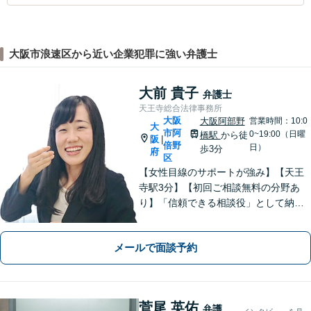
大阪市浪速区から近い企業犯罪に強い弁護士
大前 貴子
弁護士
天王寺総合法律事務所
大阪
大阪阿部野
営業時間：10:0
大
市阿
0~19:00（日曜
橋駅
から徒
阪
|
倍野
日）
歩3分
府
区
【女性目線のサポートが強み】【天王
寺駅3分】【初回ご相談無料の分野あ
り】「信頼できる相談役」として納得
できる解決を目指します【離婚・男女
問題】安心して相談できる環境・関係
メールで面談予約
づくりを心がけます【借金・債務整
理】経済状況に応じて適切な解決策を
ご提案します
菅尾 英佑
弁護