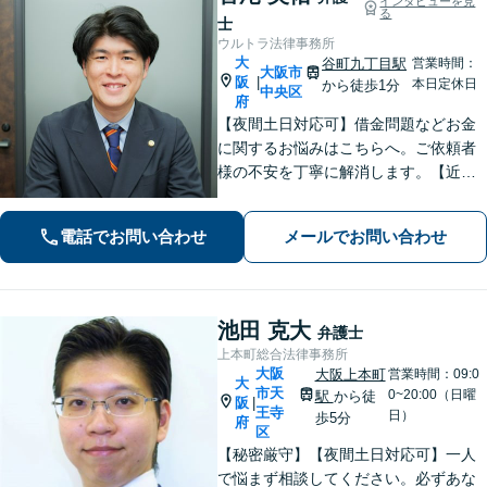
インタビューを見
る
士
ウルトラ法律事務所
大
谷町九丁目駅
営業時間：
大阪市
阪
|
本日定休日
から徒歩1分
中央区
府
【夜間土日対応可】借金問題などお金
に関するお悩みはこちらへ。ご依頼者
様の不安を丁寧に解消します。【近鉄
大阪上本町駅より10秒】
電話でお問い合わせ
メールでお問い合わせ
池田 克大
弁護士
上本町総合法律事務所
大阪
大阪上本町
営業時間：09:0
大
市天
0~20:00（日曜
駅
から徒
阪
|
王寺
日）
歩5分
府
区
【秘密厳守】【夜間土日対応可】一人
で悩まず相談してください。必ずあな