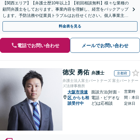
【関西エリア】【弁護士歴10年以上】【初回相談無料】様々な業種の
顧問弁護士をしております。事業内容を理解し、経営をバックアップ
します。予防法務や従業員トラブルはお任せください。個人事業主か
らのご相談も可【休日・夜間相談可】
料金表を見る
電話でお問い合わせ
メールでお問い合わせ
徳安 勇佑
弁護士
京都府
弁護士法人富士パートナーズ 富士パートナー
ズ法律事務所
営業時
大阪市浪速
面談方法(対面・
区
からも相
電話・ビデオな
間：本日
談受付中
ど)は応相談
定休日