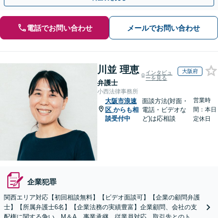
電話でお問い合わせ
メールでお問い合わせ
川並 理恵
大阪府
インタビュ
ーを見る
弁護士
小西法律事務所
営業時
大阪市浪速
面談方法(対面・
区
からも相
電話・ビデオな
間：本日
談受付中
ど)は応相談
定休日
企業犯罪
関西エリア対応【初回相談無料】【ビデオ面談可】【企業の顧問弁護
士】【所属弁護士6名】【企業法務の実績豊富】企業顧問、会社の支
配権に関する争い、M＆A、事業承継、従業員対応、取引先とのトラ