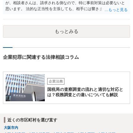
が、相談者さんは、請求される側なので、特に事前対策は必要ないと
思います。 法的な正当性を主張しても、相手には響きません。そもそ
も、法的正当性が薄いことは相手も分かっていますので。 相手方が法
的手段として裁判（おそらく少額訴訟）をするかどうかの問題ですの
で、訴訟を提起してきたら粛々と対応することになります。 少額訴訟
もっとみる
は、１人（１社）年間１０回までしかできないので、こちらが毅然と
支払いを拒否すれば、少額訴訟を提起する可能性は、低いものと思わ
れます。 ただ、裁判を東京などの遠隔地で起こされますと、対応する
だけで費用がかかりますので、難しいところです。 当事者での対応で
すと、押し負けて支払うかもと考えますので、弁護士に依頼するなど
企業犯罪に関連する法律相談コラム
して対応をすれば、より裁判をしてくる可能性は減りますが、当然費
用がかかります。 毅然と拒否して後は裁判するならしてくださいの対
応、弁護士に依頼して同様の対応、裁判してきたら、従業員にて粛々
と対応のどれかを選択することになります。 以上、ご参考まで。
企業法務
国税局の査察調査の流れと適切な対応と
は？税務調査との違いについても解説
近くの市区町村を選び直す
大阪市内