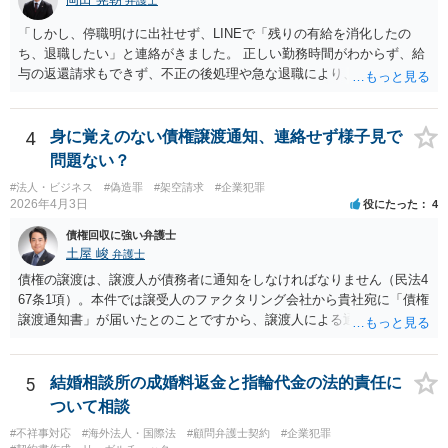
「しかし、停職明けに出社せず、LINEで「残りの有給を消化したの
ち、退職したい」と連絡がきました。 正しい勤務時間がわからず、給
与の返還請求もできず、不正の後処理や急な退職により、社や他のス
タッフに多大な迷惑をかけ、その上、有給まで使われるというような
状況です。」 大変悪質ですね。打刻場所のデータと、これまでのタイ
ムカードの虚偽を確認し、突き付けて責任を問題にすることになるで
4
身に覚えのない債権譲渡通知、連絡せず様子見で
しょう。 詐欺もありうるでしょうね。 「正しい時間がわからないとい
問題ない？
うタイムカード不正打刻による返還請求はどのようにおこなえばよい
#法人・ビジネス
#偽造罪
#架空請求
#企業犯罪
でしょうか？」 想定できる虚偽を前提に、相手と協議して詰めればよ
2026年4月3日
役にたった
4
いかと思います。 確実な記録があれば、それによるのがよいですが、
すべては不可能でしょうので。 相手の言動には早急には返事をせずに
債権回収に強い弁護士
弁護士と相談しながら、対応策を検討する方がよいでしょう。 また、
土屋 峻
弁護士
返還が難しい場合、損害賠償を請求する事はできますでしょうか？ 法
債権の譲渡は、譲渡人が債務者に通知をしなければなりません（民法4
的には可能ですが、立証の問題があります。 協議でも問題にできそう
67条1項）。本件では譲受人のファクタリング会社から貴社宛に「債権
ですが、調停なども検討できるでしょう。 また、返還請求も損害賠償
譲渡通知書」が届いたとのことですから、譲渡人による通知ではない
請求もせず、「詐欺」として、警察に被害届を出す事は可能でしょう
ため、債務者対抗要件が充足されていないでしょう。この観点から
か？ 内容的には検討できますが、立証は、民事よりさらにワンランク
は、当該ファクタリング会社が詐称譲受人の可能性があるとすら指摘
上がります。 警察に相談されてもよい事案だとは思います。
できるでしょう。 次に、たとえファクタリング会社からの「債権譲渡
5
結婚相談所の成婚料返金と指輪代金の法的責任に
通知書」であっても、それが譲渡人の個人事業主の委託を受けてなさ
ついて相談
れていた場合等であり、債務者対抗要件の問題をクリアされていたと
#不祥事対応
#海外法人・国際法
#顧問弁護士契約
#企業犯罪
しても、当該ファクタリング会社が譲受債権請求訴訟を提起する場