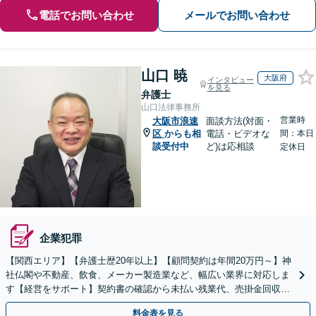
電話でお問い合わせ
メールでお問い合わせ
山口 暁
大阪府
インタビュー
を見る
弁護士
山口法律事務所
営業時
大阪市浪速
面談方法(対面・
区
からも相
電話・ビデオな
間：本日
談受付中
ど)は応相談
定休日
企業犯罪
【関西エリア】【弁護士歴20年以上】【顧問契約は年間20万円～】神
社仏閣や不動産、飲食、メーカー製造業など、幅広い業界に対応しま
す【経営をサポート】契約書の確認から未払い残業代、売掛金回収、
事業承継までお任せください【初回面談無料】
料金表を見る