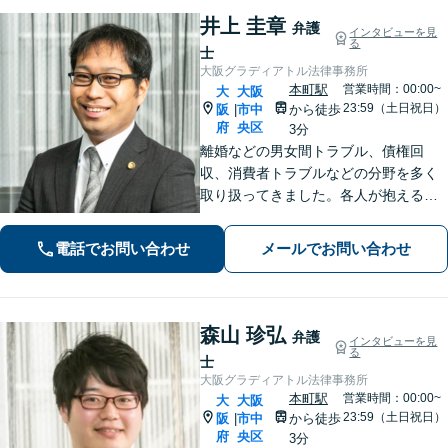
井上 圭章
弁護
インタビューを見
る
士
大阪グラディアトル法律事務所
本町駅
営業時間：00:00~
大
大阪
23:59（土日祝日）
阪
市中
から徒歩
|
府
央区
3分
離婚などの男女間トラブル、債権回
収、消費者トラブルなどの分野を多く
取り扱ってきました。各人が抱えるト
ラブルは様々で、それに合った解決方
法があります。詳細な打ち合わせをさ
電話でお問い合わせ
メールでお問い合わせ
せていただきます。お気軽にお問い合
わせくださいませ。
森山 珍弘
弁護
インタビューを見
る
士
大阪グラディアトル法律事務所
本町駅
営業時間：00:00~
大
大阪
23:59（土日祝日）
阪
市中
から徒歩
|
府
央区
3分