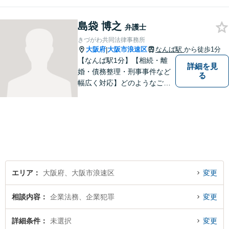
親身に対応。豊富な解決実績
とノウハウに自信あり。交通
島袋 博之
事故の被害に遭われた場合／
弁護士
借金でお困りの方／相続トラ
きづがわ共同法律事務所
ブルなどご相談ください【休
大阪府
大阪市浪速区
なんば駅
から徒歩1分
|
日相談可】
【なんば駅1分】【相続・離
詳細を見
婚・債務整理・刑事事件など
る
幅広く対応】どのようなご相
談でも、お一人おひとりのお
気持ちに寄り添い、分かりや
すい説明と丁寧な対応を心が
けています。一緒に解決への
道筋を考えてまいります。
エリア
大阪府、大阪市浪速区
変更
相談内容
企業法務、企業犯罪
変更
詳細条件
未選択
変更