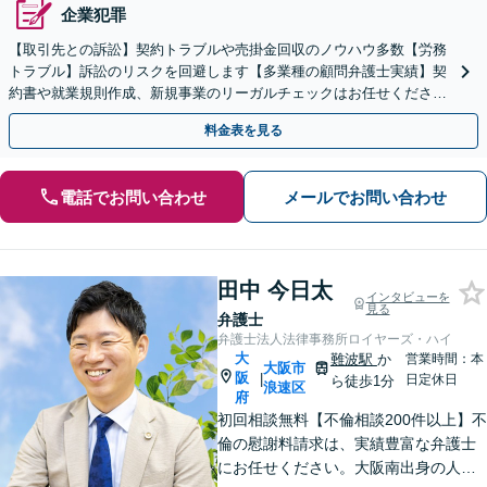
企業犯罪
【取引先との訴訟】契約トラブルや売掛金回収のノウハウ多数【労務
トラブル】訴訟のリスクを回避します【多業種の顧問弁護士実績】契
約書や就業規則作成、新規事業のリーガルチェックはお任せくださ
い。単発のご依頼OK。
料金表を見る
電話でお問い合わせ
メールでお問い合わせ
田中 今日太
インタビューを
見る
弁護士
弁護士法人法律事務所ロイヤーズ・ハイ
大
難波駅
か
営業時間：本
大阪市
阪
|
日定休日
ら徒歩1分
浪速区
府
初回相談無料【不倫相談200件以上】不
倫の慰謝料請求は、実績豊富な弁護士
にお任せください。大阪南出身の人情