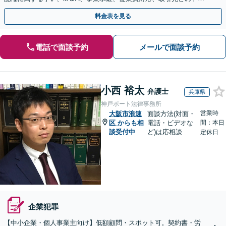
ブル、債権回収等につき豊富な対応実績
料金表を見る
電話で面談予約
メールで面談予約
小西 裕太
弁護士
兵庫県
神戸ポート法律事務所
営業時
大阪市浪速
面談方法(対面・
区
からも相
電話・ビデオな
間：本日
談受付中
ど)は応相談
定休日
企業犯罪
【中小企業・個人事業主向け】低額顧問・スポット可。契約書・労