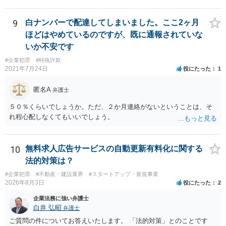
ないでしょう。 かりに問題が生じた場合、責任を負うのは業務を命令
した会社ですね。（私見）
9
白ナンバーで配達してしまいました。ここ2ヶ月
ほどはやめているのですが、既に通報されていな
いか不安です
#企業犯罪
#特殊詐欺
2021年7月24日
役にたった
1
匿名A
弁護士
５０％くらいでしょうか。ただ、２か月連絡がないということは、そ
れ程心配しなくてもいいでしょう。
10
無料求人広告サービスの自動更新有料化に関する
法的対策は？
#企業犯罪
#不動産・建設業界
#スタートアップ・新規事業
2026年8月3日
役にたった
2
企業法務に強い弁護士
白井 弘昭
弁護士
ご質問の件についてお答えいたします。 「法的対策」とのことです