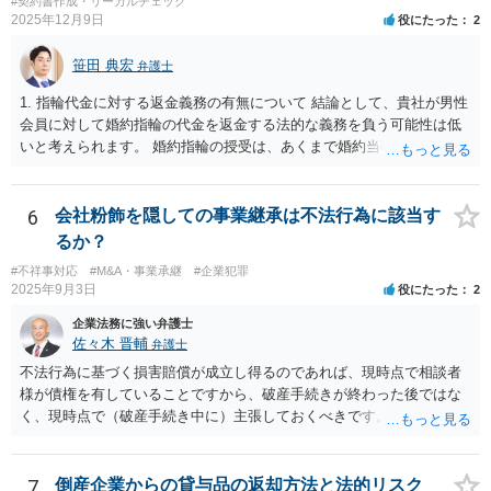
#契約書作成・リーガルチェック
合、譲受債権の発生原因事実を立証しなければなりません。 「譲渡人
2025年12月9日
役にたった
2
は当社にとって全くの見知らぬ人物で、一切関係がなく、当該債権は
現在・将来ともに存在しないと断言でき」ないということであれば、
笹田 典宏
弁護士
この立証の見込みが立たないでしょうから、訴訟になったとしても、
かかる点で争うべきでしょう（といっても否認すれば足りると思いま
1. 指輪代金に対する返金義務の有無について 結論として、貴社が男性
す。）。 以上述べましたが、令和7年12月から令和11年までに発生す
会員に対して婚約指輪の代金を返金する法的な義務を負う可能性は低
る一切の債権となれば、約4年という一定の期間の将来債権譲渡とな
いと考えられます。 婚約指輪の授受は、あくまで婚約当事者である男
り、訴求されている債権の額も相当程度の金額になっていると推察し
性会員と女性会員との間の個人的な贈与契約です。結婚相談所である
ます。ご不安な気持ちを解消するために、法律事務所にご相談に赴く
貴社は、その贈与契約の当事者ではありません。したがって、仮に女
ことを検討されても良いでしょう。
性が返金義務を負う場合であっても、貴社が返金義務を負う法的根拠
6
会社粉飾を隠しての事業継承は不法行為に該当す
は見当たりません。 また、国際結婚の仲介契約に関する裁判例では、
るか？
会員の個人的な理由による破談で追加的に発生した費用は会員自身が
#不祥事対応
#M&A・事業承継
#企業犯罪
負担すべきであり、仲介業者に責任がない限り、成婚料の支払いを拒
2025年9月3日
役にたった
2
絶することはできないと判断されています。この裁判例は、仲介業者
の責任範囲が、会員間の個人的な問題とは切り離して考えられること
企業法務に強い弁護士
を示唆しており、本件でも同様に、指輪の返還が貴社の責任範囲外の
佐々木 晋輔
弁護士
問題であると主張する上で参考になります。 2. 今後の対応について
不法行為に基づく損害賠償が成立し得るのであれば、現時点で相談者
相手方代理人に対し、内容証明郵便などで書面にて貴社の見解を明確
様が債権を有していることですから、破産手続きが終わった後ではな
に伝えることが重要です。その書面には、以下の内容を盛り込むこと
く、現時点で（破産手続き中に）主張しておくべきです。 また、「会
が考えられます。 成婚料について: 円満な解決を優先する観点から、
長、息子は子会社を残し 親会社の仕事を引き受けて営業し」ている
経営判断として返金に応じる意向であることを伝える（ただし、法的
という点について、破産する親会社から子会社に対して何らかの請求
には上記の裁判例のように、貴社に返金義務は無いと判断される可能
の余地があるかもしれませんので、裁判所（破産管財人）に具体的な
7
倒産企業からの貸与品の返却方法と法的リスク