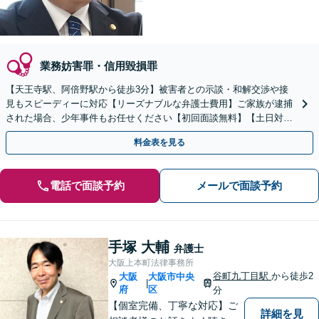
業務妨害罪・信用毀損罪
【天王寺駅、阿倍野駅から徒歩3分】被害者との示談・和解交渉や接
見もスピーディーに対応【リーズナブルな弁護士費用】ご家族が逮捕
された場合、少年事件もお任せください【初回面談無料】【土日対応
可】最後まであなたをサポートします
料金表を見る
電話で面談予約
メールで面談予約
手塚 大輔
弁護士
大阪上本町法律事務所
谷町九丁目駅
から徒歩2
大阪
大阪市中央
|
府
区
分
【個室完備、丁寧な対応】ご
詳細を見