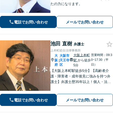
たの力になります。
電話でお問い合わせ
メールでお問い合わせ
池田 直樹
弁護士
上本町総合法律事務所
大阪上本町
営業時間：09:3
大
大阪市
0~17:30（平
阪
天王寺
駅
から徒歩
|
府
区
日）
5分
【大阪上本町駅徒歩5分】【高齢者介
護・障害者・成年後見に強みを持つ弁
護士】弁護士歴35年以上！個人・法人
問わず、お困りごとに真摯に向き合
い、解決へと導きます。私たちが必ず
あなたの力になりますので、お気軽に
電話でお問い合わせ
メールでお問い合わせ
ご相談ください。