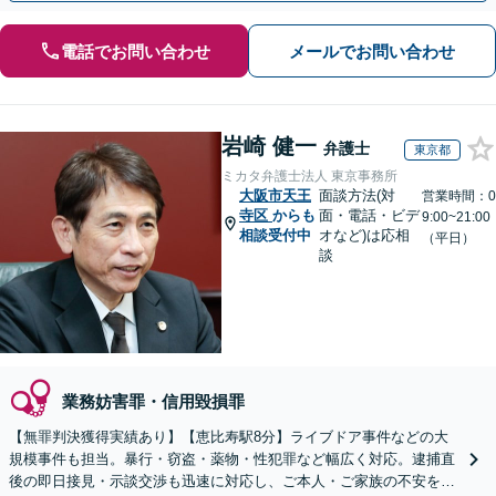
電話でお問い合わせ
メールでお問い合わせ
岩崎 健一
弁護士
東京都
ミカタ弁護士法人 東京事務所
大阪市天王
面談方法(対
営業時間：0
寺区
からも
面・電話・ビデ
9:00~21:00
相談受付中
オなど)は応相
（平日）
談
業務妨害罪・信用毀損罪
【無罪判決獲得実績あり】【恵比寿駅8分】ライブドア事件などの大
規模事件も担当。暴行・窃盗・薬物・性犯罪など幅広く対応。逮捕直
後の即日接見・示談交渉も迅速に対応し、ご本人・ご家族の不安を最