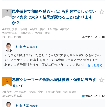
わざわざ面倒な被害申告等を行うことは稀で、窃盗罪として検挙され
るリスクは低いと思いますが、万が一検挙された場合のこと等を考え
て自重すべきです。 なお、他人のレシートを使ってキャンペーンに応
2
民事裁判で和解を勧められたら和解するしかない
募してポイント等を詐取する行為については度を越せば電子計算機使
か？判決で大きく結果が変わることはあります
用詐欺等で検挙されるリスクがそれなりにあるかと存じます。キャン
か？
ペーンの主催者に対しては実害を与えているわけですので、主催者か
#名誉毀損罪・侮辱罪
#冤罪・無実・正当防衛
#被害者
ら被害申告等される可能性は十分あるかと存じます。
#業務妨害罪・信用毀損罪
#恐喝・脅迫
2024年9月20日
役にたった
13
村山 大基
弁護士
＞それと判決まで行ったとしてそんなに大きく結果が変わるものなの
でしょうか？ ここは事案を知っている依頼した弁護士と相談するか、
あるいは訴訟資料を持って面談に行った方がいいと思います。 和解
は、その時点での裁判官の印象（法律的には心証、と言ったりしま
す）に基づいて 提案されるもので、応じない場合提示案より上がった
り下がったりはありえます。 例えば、原告としては判決だともっと下
3
悪質クレーマーの訴訟示唆は脅迫・強要に該当す
がるかもしれないから応じておくか、とか 被告としては判決でもっと
るか？
払うことになるリスクを考えたら和解に応じるか、とか考えさせるよ
#被害者
#刑事裁判
#恐喝・脅迫
#業務妨害罪・信用毀損罪
うな案が出てきます。
2022年1月31日
役にたった
13
村山 大基
弁護士