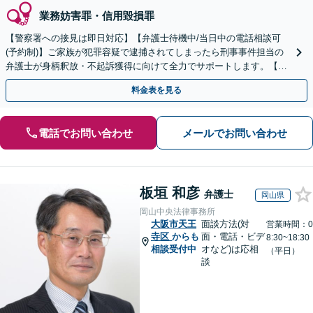
業務妨害罪・信用毀損罪
【警察署への接見は即日対応】【弁護士待機中/当日中の電話相談可
(予約制)】ご家族が犯罪容疑で逮捕されてしまったら刑事事件担当の
弁護士が身柄釈放・不起訴獲得に向けて全力でサポートします。【毎
月100名以上の相談実績】【全国対応】
料金表を見る
電話でお問い合わせ
メールでお問い合わせ
板垣 和彦
弁護士
岡山県
岡山中央法律事務所
大阪市天王
面談方法(対
営業時間：0
寺区
からも
面・電話・ビデ
8:30~18:30
相談受付中
オなど)は応相
（平日）
談