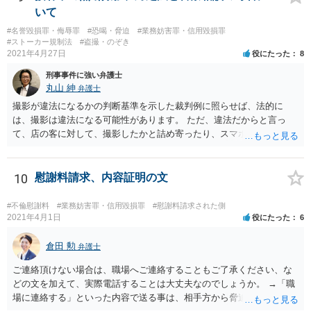
り】という点については、防犯カメラなどがあれば最良だと思われま
いて
す。 ＞被害届は警察に提出するのでしょうか？ はい、そのようになり
#名誉毀損罪・侮辱罪
#恐喝・脅迫
#業務妨害罪・信用毀損罪
ます。
#ストーカー規制法
#盗撮・のぞき
2021年4月27日
役にたった
8
刑事事件に強い弁護士
丸山 紳
弁護士
撮影が違法になるかの判断基準を示した裁判例に照らせば、法的に
は、撮影は違法になる可能性があります。 ただ、違法だからと言っ
て、店の客に対して、撮影したかと詰め寄ったり、スマホのデータを
見せろと言ったりすることは、現実的には困難でしょう。 穏当に、店
長等からやんわりと注意してもらうなど、店の運営面からの対策を行
うことが現実的であるように思います。
10
慰謝料請求、内容証明の文
#不倫慰謝料
#業務妨害罪・信用毀損罪
#慰謝料請求された側
2021年4月1日
役にたった
6
倉田 勲
弁護士
ご連絡頂けない場合は、職場へご連絡することもご了承ください、な
どの文を加えて、実際電話することは大丈夫なのでしょうか。 →「職
場に連絡する」といった内容で送る事は、相手方から脅迫や強要未遂