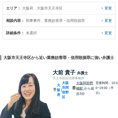
エリア
大阪府、大阪市天王寺区
変更
相談内容
刑事事件、業務妨害罪・信用毀損罪
変更
詳細条件
未選択
変更
大阪市天王寺区から近い業務妨害罪・信用毀損罪に強い弁護士
大前 貴子
弁護士
天王寺総合法律事務所
大阪
大阪阿部野
営業時間：10:0
大
市阿
0~19:00（平
橋駅
から徒
阪
|
倍野
日）
歩3分
府
区