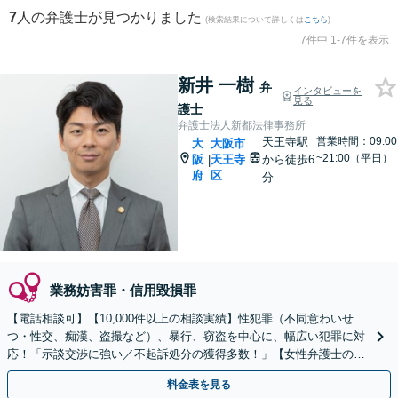
7
人の弁護士が見つかりました
(検索結果について詳しくは
こちら
)
7件中 1-7件を表示
新井 一樹
弁
インタビューを
見る
護士
弁護士法人新都法律事務所
天王寺駅
営業時間：09:00
大
大阪市
~21:00（平日）
阪
天王寺
から徒歩6
|
府
区
分
業務妨害罪・信用毀損罪
【電話相談可】【10,000件以上の相談実績】性犯罪（不同意わいせ
つ・性交、痴漢、盗撮など）、暴行、窃盗を中心に、幅広い犯罪に対
応！「示談交渉に強い／不起訴処分の獲得多数！」【女性弁護士の対
応可】【休日・夜間相談可】【英語・韓国語対応】
料金表を見る