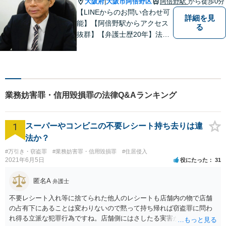
大阪府
大阪市阿倍野区
阿倍野駅
から徒歩0分
|
【LINEからのお問い合わせ可
詳細を見
能】【阿倍野駅からアクセス
る
抜群】【弁護士歴20年】法テ
ラス・弁護士費用特約の利用
が可能です。丁寧なヒアリン
グ・他士業連携によるワンス
トップ対応が強み！交通事故
／遺産分割／離婚／債務整理
業務妨害罪・信用毀損罪の法律Q&Aランキング
／その他
1
スーパーやコンビニの不要レシート持ち去りは違
法か？
#万引き・窃盗罪
#業務妨害罪・信用毀損罪
#住居侵入
2021年6月5日
役にたった
31
匿名A
弁護士
不要レシート入れ等に捨てられた他人のレシートも店舗内の物で店舗
の占有下にあることは変わりないので黙って持ち帰れば窃盗罪に問わ
れ得る立派な犯罪行為ですね。店舗側にはさしたる実害がない以上、