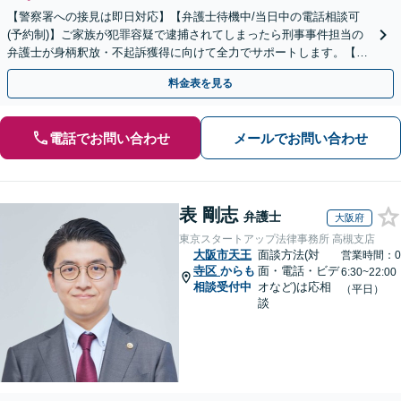
【警察署への接見は即日対応】【弁護士待機中/当日中の電話相談可
(予約制)】ご家族が犯罪容疑で逮捕されてしまったら刑事事件担当の
弁護士が身柄釈放・不起訴獲得に向けて全力でサポートします。【毎
月100名以上の相談実績】【全国対応】
料金表を見る
電話でお問い合わせ
メールでお問い合わせ
表 剛志
弁護士
大阪府
東京スタートアップ法律事務所 高槻支店
大阪市天王
面談方法(対
営業時間：0
寺区
からも
面・電話・ビデ
6:30~22:00
相談受付中
オなど)は応相
（平日）
談