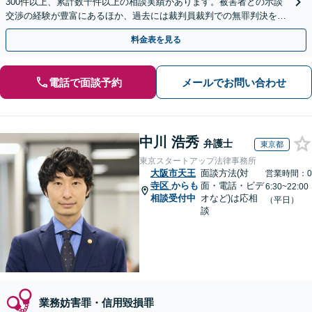
300件以上、累計数千件以上の相談実績があります。被害者との示談
交渉の経験が豊富にあるほか、過去には裁判員裁判での無罪判決を獲
得した実績もあります。ぜひお任せください。
料金表を見る
電話で面談予約
メールでお問い合わせ
中川 浩秀
弁護士
東京都
東京スタートアップ法律事務所
大阪市天王
面談方法(対
営業時間：0
寺区
からも
面・電話・ビデ
6:30~22:00
相談受付中
オなど)は応相
（平日）
談
業務妨害罪・信用毀損罪