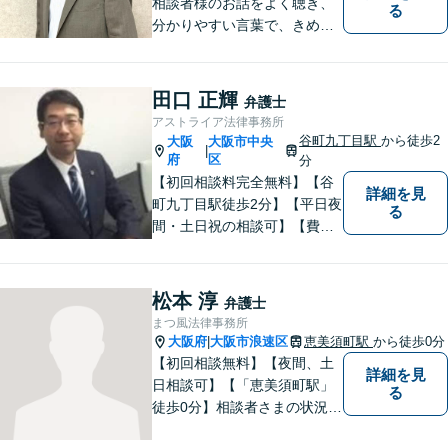
相談者様のお話をよく聴き、
る
分かりやすい言葉で、きめ細
やかに対応することを心がけ
ております。相談にお越しい
ただいた方々が安心して落ち
田口 正輝
弁護士
着いてお話することができる
アストライア法律事務所
よう、完全個室をご準備して
谷町九丁目駅
から徒歩2
大阪
大阪市中央
|
おります。どうぞお気軽にご
府
区
分
相談ください。
【初回相談料完全無料】【谷
詳細を見
町九丁目駅徒歩2分】【平日夜
る
間・土日祝の相談可】【費用
分割可能】お悩みに即時対応
いたします。
松本 淳
弁護士
まつ風法律事務所
大阪府
大阪市浪速区
恵美須町駅
から徒歩0分
|
【初回相談無料】【夜間、土
詳細を見
日相談可】【「恵美須町駅」
る
徒歩0分】相談者さまの状況や
要望を丁寧に伺い、解決の糸