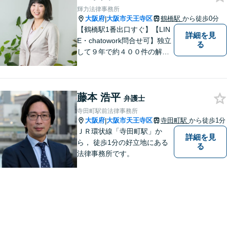
輝力法律事務所
大阪府
大阪市天王寺区
鶴橋駅
から徒歩0分
|
【鶴橋駅1番出口すぐ】【LIN
詳細を見
E・chatowork問合せ可】独立
る
して９年で約４００件の解決
実績！依頼された案件は執念
で必ず解決する！離婚・借
金・刑事事件など、「粘り強
藤本 浩平
さ」「人間力」「交渉力」を
弁護士
駆使して依頼者様の笑顔を取
寺田町駅前法律事務所
り戻すべく全力で取り組みま
大阪府
大阪市天王寺区
寺田町駅
から徒歩1分
|
す。
ＪＲ環状線「寺田町駅」か
詳細を見
ら， 徒歩1分の好立地にある
る
法律事務所です。