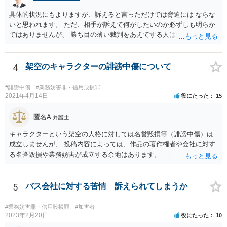
具体的状況にもよりますが、訴えると言っただけでは脅迫には ならな
いと思われます。 ただ、相手が訴えて何がしたいのか必ずしも明らか
ではありませんが、 勝ち目の薄い裁判をあえてする人は多くありませ
ん。 裁判をほのめかすのは言うだけでタダですが、 実際裁判するとな
ると時間や労力、弁護士に依頼するならその費用もかかるからです。
依頼まではしなくとも、詳しく状況を伝え、仮に裁判になったら勝て
4
架空のキャラクターの誹謗中傷について
そうかなど 含めて弁護士に相談に行ってみると、不安も軽減されるか
もしれません。
#誹謗中傷
#業務妨害罪・信用毀損罪
2021年4月14日
役にたった
15
匿名A
弁護士
キャラクターという架空の人格に対しては名誉毀損等（誹謗中傷）は
成立しませんが、 投稿内容によっては、作品の著作権者や会社に対す
る名誉毀損や業務妨害が成立する余地はあります。
5
バス会社に対する苦情 訴えられてしまうか
#業務妨害罪・信用毀損罪
#加害者
2023年2月20日
役にたった
10