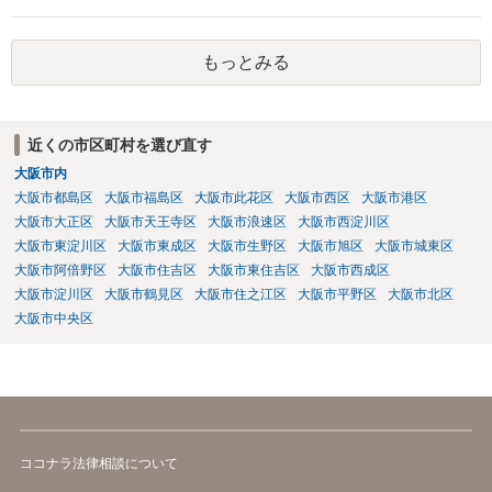
と言われ揉める可能性があるので、あまりお勧めしません。 また電
話をすることについても、場合によっては業務妨害と言われる可能性
もあります。
もっとみる
近くの市区町村を選び直す
大阪市内
大阪市都島区
大阪市福島区
大阪市此花区
大阪市西区
大阪市港区
大阪市大正区
大阪市天王寺区
大阪市浪速区
大阪市西淀川区
大阪市東淀川区
大阪市東成区
大阪市生野区
大阪市旭区
大阪市城東区
大阪市阿倍野区
大阪市住吉区
大阪市東住吉区
大阪市西成区
大阪市淀川区
大阪市鶴見区
大阪市住之江区
大阪市平野区
大阪市北区
大阪市中央区
ココナラ法律相談について