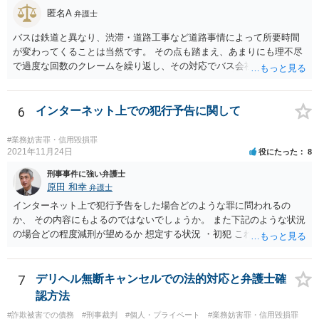
匿名A
弁護士
バスは鉄道と異なり、渋滞・道路工事など道路事情によって所要時間
が変わってくることは当然です。 その点も踏まえ、あまりにも理不尽
で過度な回数のクレームを繰り返し、その対応でバス会社の業務が妨
害された場合には威力業務妨害罪の可能性、言葉遣いによっては脅迫
罪の可能性も生じるでしょう。
6
インターネット上での犯行予告に関して
#業務妨害罪・信用毀損罪
2021年11月24日
役にたった
8
刑事事件に強い弁護士
原田 和幸
弁護士
インターネット上で犯行予告をした場合どのような罪に問われるの
か、 その内容にもよるのではないでしょうか。 また下記のような状況
の場合どの程度減刑が望めるか 想定する状況 ・初犯 これは刑が軽く
なる事情になります。 ・罪を認めて反省を見せている これも軽くなる
事情にはなりますが、反省するのはむしろ当然ですから、大きな事情
にはならないと思います。 ・実際に犯行は行われず、 実際に犯行が行
7
デリヘル無断キャンセルでの法的対応と弁護士確
われれば、別途別の犯罪が成立しますし、それがなかったということ
認方法
は、発言内容だけの犯罪が問題になると思いますので、そこは関係な
#詐欺被害での債務
#刑事裁判
#個人・プライベート
#業務妨害罪・信用毀損罪