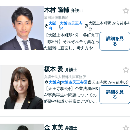
木村 隆輔
弁護士
浦田法律事務所
大阪上本町駅
から徒歩4
大阪
大阪市天王寺
|
府
区
分
【大阪上本町駅4分・谷町九丁
詳細を見
目駅6分】それぞれ全く異なっ
る
た困難に直面し、考え方や感
じ方も異なる依頼者の皆様
の、お一人お一人に寄り添う
弁護士を目指します。【粘り
榎本 愛
弁護士
強い交渉力】
弁護士法人新都法律事務所
大阪府
大阪市天王寺区
天王寺駅
から徒歩6分
|
【天王寺駅6分】企業法務/M&
詳細を見
A/事業再生の問題についての
る
経験や知識が豊富にございま
す！お客様の問題解決に向け
真摯かつ柔軟に対応させてい
ただきます。お気軽にご相談
金 京美
ください。
弁護士