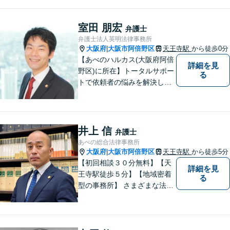
口を見つけるきっかけになれ
ばと思います。 何か問題やト
ラブルに直面した際には、一
室田 朋宏
弁護士
人で悩まずに相談してくださ
弁護士法人英明法律事務所
い。
大阪府
大阪市阿倍野区
天王寺駅
から徒歩0分
|
【あべのハルカス(大阪府阿倍
詳細を見
野区)に所在】トータルサポー
る
トで依頼者の悩みを解決しま
す。
井上 信
弁護士
あべの総合法律事務所
大阪府
大阪市阿倍野区
天王寺駅
から徒歩5分
|
【初回相談３０分無料】【天
詳細を見
王寺駅徒歩５分】【地域密着
る
型の事務所】 さまざまな法律
問題について相談者・依頼者
の立場に立って、親身に助
言・活動します。 交通事故、