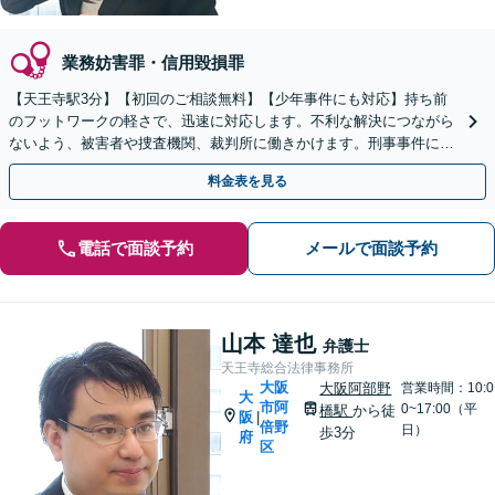
業務妨害罪・信用毀損罪
【天王寺駅3分】【初回のご相談無料】【少年事件にも対応】持ち前
のフットワークの軽さで、迅速に対応します。不利な解決につながら
ないよう、被害者や捜査機関、裁判所に働きかけます。刑事事件に巻
き込まれたらすぐにご連絡を【電話・WEB面談可能】
料金表を見る
電話で面談予約
メールで面談予約
山本 達也
弁護士
天王寺総合法律事務所
大阪
大阪阿部野
営業時間：10:0
大
市阿
0~17:00（平
橋駅
から徒
阪
|
倍野
日）
歩3分
府
区