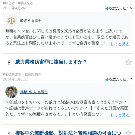
いと思います。 また、警察などによる警備増強などの対応はなかった
#加害者
#示談交渉
ということは、その発言内容が、悪質なものではなかったということ
2023年4月26日
役にたった
5
もできますので、刑が軽くなる事情にはなるかもしれません。
匿名A
弁護士
無断キャンセルに関しては費用を支払う必要があるように思います
が、営業妨害は少し言い過ぎのようにも思います。 取立てが過度であ
ると刑法上も問題になりますので、まずご自身が警察に相談したらい
かがでしょうか？ さすがに2回程度で業務妨害とはならないのではな
いかと思います。
8
威力業務妨害罪に該当しますか？
#業務妨害罪・信用毀損罪
2024年1月11日
役にたった
7
髙橋 俊太
弁護士
＞①威力をもちいて の威力は前述の様な暴言も当てはまりますか？
＞証拠は音声データがあればよろしいですか？ 【「あんた態度が高圧
的だ。まずその態度を改めろよ。」】という発言について字面のみで
は確答しにくいところがありますが、３０分程度の間に、どのような
内容・声色で暴言が繰り返されたか等が克明に記録されていれば、証
拠になり得るでしょう。なお、【立ち上がり詰め寄って来そうにな
9
接客中の無断撮影、対処法と警察相談の可否につ