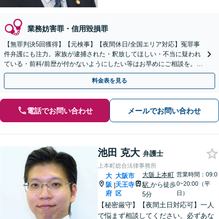
業務妨害罪・信用毀損罪
【無罪判決5回獲得】【元検事】【夜間休日/全国エリア対応】冤罪事
件弁護にも注力。家族が逮捕された・釈放してほしい・不当に疑われ
ている・前科/前歴が付かないようにしたい等はお早めにご相談を。迅
速に的確な対応に定評あり【分割払い可】
料金表を見る
電話でお問い合わせ
メールでお問い合わせ
池田 克大
弁護士
上本町総合法律事務所
大阪上本町
営業時間：09:0
大
大阪市
0~20:00（平
阪
天王寺
駅
から徒歩
|
府
区
日）
5分
【秘密厳守】【夜間土日対応可】一人
で悩まず相談してください。必ずあな