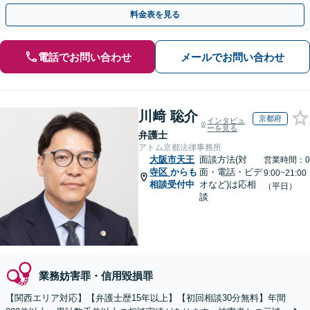
小限に抑えます。【初回相談可能】【WEB面談可能】
料金表を見る
電話でお問い合わせ
メールでお問い合わせ
川﨑 聡介
京都府
インタビュ
ーを見る
弁護士
アトム京都法律事務所
大阪市天王
面談方法(対
営業時間：0
寺区
からも
面・電話・ビデ
9:00~21:00
相談受付中
オなど)は応相
（平日）
談
業務妨害罪・信用毀損罪
【関西エリア対応】【弁護士歴15年以上】【初回相談30分無料】年間