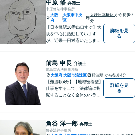
相続、インターネット上のト
中原 修
弁護士
ラブルに注力！！
中原修法律事務所
近鉄日本橋駅
から徒歩0
大阪
大阪市中央
|
府
区
分
【日本橋駅10番出口すぐ】大
詳細を見
阪を中心に活動しています
る
が、近畿一円対応いたしま
す。借金問題・交通事故・離
婚・相続といった身の回りの
トラブルから、刑事・詐欺、
前島 申長
弁護士
公害・行政事件まであらゆる
前島綜合法律事務所
問題のご相談を承ります。小
大阪府
大阪市浪速区
難波駅
から徒歩4分
|
さな悩み事でもお気軽にお問
【難波駅4分】【地域密着型】
詳細を見
合わせください。
仕事をする上で、法律論に拘
る
泥することなく全体のバラン
ス論やどのような解決が依頼
者にとってベストかを常に考
えるように心がけています。
クライアントの話を丁寧に聞
角谷 洋一郎
弁護士
き、意思疎通を測った上で最
角谷法律事務所
適な解決策を提示します。