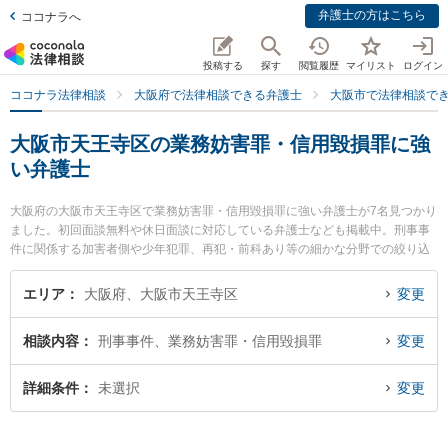
弁護士の方はこちら
ココナラへ
投稿する
探す
閲覧履歴
マイリスト
ログイン
ココナラ法律相談
大阪府で法律相談できる弁護士
大阪市で法律相談で
大阪市天王寺区の業務妨害罪・信用毀損罪に強
い弁護士
大阪府の大阪市天王寺区で業務妨害罪・信用毀損罪に強い弁護士が7名見つかり
ました。初回面談無料や休日面談に対応している弁護士なども掲載中。刑事事
件に関係する加害者側や少年犯罪、再犯・前科あり等の細かな分野での絞り込
み検索もでき便利です。特に弁護士法人新都法律事務所の新井 一樹弁護士や上
本町総合法律事務所の池田 克大弁護士、上本町総合法律事務所の池田 直樹弁護
エリア
大阪府、大阪市天王寺区
変更
士のプロフィール情報や弁護士費用、強みなどが注目されています。『大阪市
天王寺区で土日や夜間に発生した業務妨害罪・信用毀損罪のトラブルを今すぐ
相談内容
刑事事件、業務妨害罪・信用毀損罪
変更
に弁護士に相談したい』『業務妨害罪・信用毀損罪のトラブル解決の実績豊富
な近くの弁護士を検索したい』『初回相談無料で業務妨害罪・信用毀損罪を法
律相談できる大阪市天王寺区内の弁護士に相談予約したい』などでお困りの相
詳細条件
未選択
変更
談者さんにおすすめです。