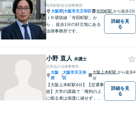
駆使して依頼者様の笑顔を取
寺田町駅前法律事務所
り戻すべく全力で取り組みま
大阪府
大阪市天王寺区
寺田町駅
から徒歩1分
|
す。
ＪＲ環状線「寺田町駅」か
詳細を見
ら， 徒歩1分の好立地にある
る
法律事務所です。
小野 直人
弁護士
疋田会計法律事務所
大阪上本町駅
から徒歩4
大阪
大阪市天王寺
|
府
区
分
【大阪上本町駅4分】【交通事
詳細を見
故】大学の講義で「権利の上
る
に眠る者は保護に値せず」と
いう言葉に出会い、権利を行
使できずにいる方々の力にな
りたいと弁護士を志しまし
た。 これまで多様なご相談に
向き合ってきた経験を活か