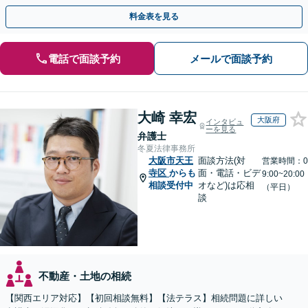
対応実績。【バリアフリー】【完全個室対応】
料金表を見る
電話で面談予約
メールで面談予約
大崎 幸宏
大阪府
インタビュ
ーを見る
弁護士
冬夏法律事務所
大阪市天王
面談方法(対
営業時間：0
寺区
からも
面・電話・ビデ
9:00~20:00
相談受付中
オなど)は応相
（平日）
談
不動産・土地の相続
【関西エリア対応】【初回相談無料】【法テラス】相続問題に詳しい