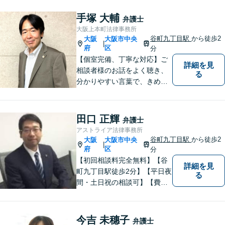
手塚 大輔
弁護士
大阪上本町法律事務所
谷町九丁目駅
から徒歩2
大阪
大阪市中央
|
府
区
分
【個室完備、丁寧な対応】ご
詳細を見
相談者様のお話をよく聴き、
る
分かりやすい言葉で、きめ細
やかに対応することを心がけ
ております。相談にお越しい
ただいた方々が安心して落ち
田口 正輝
弁護士
着いてお話することができる
アストライア法律事務所
よう、完全個室をご準備して
谷町九丁目駅
から徒歩2
大阪
大阪市中央
|
おります。どうぞお気軽にご
府
区
分
相談ください。
【初回相談料完全無料】【谷
詳細を見
町九丁目駅徒歩2分】【平日夜
る
間・土日祝の相談可】【費用
分割可能】お悩みに即時対応
いたします。
今吉 未穗子
弁護士