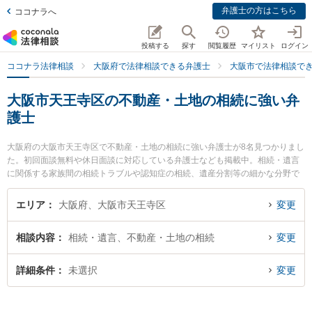
弁護士の方はこちら
ココナラへ
投稿する
探す
閲覧履歴
マイリスト
ログイン
ココナラ法律相談
大阪府で法律相談できる弁護士
大阪市で法律相談で
大阪市天王寺区の不動産・土地の相続に強い弁
護士
大阪府の大阪市天王寺区で不動産・土地の相続に強い弁護士が8名見つかりまし
た。初回面談無料や休日面談に対応している弁護士なども掲載中。相続・遺言
に関係する家族間の相続トラブルや認知症の相続、遺産分割等の細かな分野で
の絞り込み検索もでき便利です。特に上本町総合法律事務所の池田 直樹弁護士
や弁護士法人新都法律事務所の新井 一樹弁護士、松井隆雄法律事務所の松井 圭
エリア
大阪府、大阪市天王寺区
変更
子弁護士のプロフィール情報や弁護士費用、強みなどが注目されています。
『大阪市天王寺区で土日や夜間に発生した不動産・土地の相続のトラブルを今
相談内容
相続・遺言、不動産・土地の相続
変更
すぐに弁護士に相談したい』『不動産・土地の相続のトラブル解決の実績豊富
な近くの弁護士を検索したい』『初回相談無料で不動産・土地の相続を法律相
談できる大阪市天王寺区内の弁護士に相談予約したい』などでお困りの相談者
詳細条件
未選択
変更
さんにおすすめです。