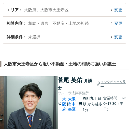
し、丁寧かつ柔軟な対応を心
がけています。
エリア
大阪府、大阪市天王寺区
変更
相談内容
相続・遺言、不動産・土地の相続
変更
詳細条件
未選択
変更
大阪市天王寺区から近い不動産・土地の相続に強い弁護士
菅尾 英佑
弁護
インタビューを見
る
士
ウルトラ法律事務所
谷町九丁目
営業時間：09:3
大
大阪
0~17:30（平
阪
市中
駅
から徒歩
|
府
央区
日）
1分