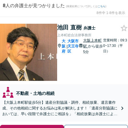
8
人の弁護士が見つかりました
(検索結果について詳しくは
こちら
)
8件中 1-8件を表示
池田 直樹
弁護士
上本町総合法律事務所
大阪上本町
営業時間：09:3
大
大阪市
0~17:30（平
阪
天王寺
駅
から徒歩
|
府
区
日）
5分
不動産・土地の相続
【大阪上本町駅徒歩5分】遺産分割協議・調停、相続放棄、遺言書作
成、その他相続に関するお悩みは私が解決します！「遺産分割協議に
おいては、早い段階で弁護士にご相談を」「相続放棄は弁護士による
確実な手続きをとりましょう」【夜間土日対応可】