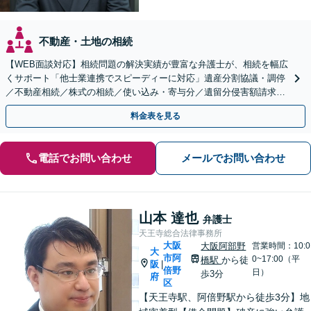
不動産・土地の相続
【WEB面談対応】相続問題の解決実績が豊富な弁護士が、相続を幅広
くサポート「他士業連携でスピーディーに対応」遺産分割協議・調停
／不動産相続／株式の相続／使い込み・寄与分／遺留分侵害額請求／
相続放棄（借金の相続）／遺言書作成
料金表を見る
電話でお問い合わせ
メールでお問い合わせ
山本 達也
弁護士
天王寺総合法律事務所
大阪
大阪阿部野
営業時間：10:0
大
市阿
0~17:00（平
橋駅
から徒
阪
|
倍野
日）
歩3分
府
区
【天王寺駅、阿倍野駅から徒歩3分】地