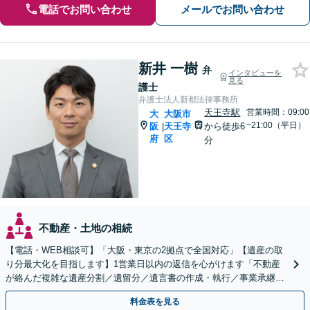
電話でお問い合わせ
メールでお問い合わせ
新井 一樹
弁
インタビューを
見る
護士
弁護士法人新都法律事務所
天王寺駅
営業時間：09:00
大
大阪市
~21:00（平日）
阪
天王寺
から徒歩6
|
府
区
分
不動産・土地の相続
【電話・WEB相談可】「大阪・東京の2拠点で全国対応」【遺産の取
り分最大化を目指します】1営業日以内の返信を心がけます「不動産
が絡んだ複雑な遺産分割／遺留分／遺言書の作成・執行／事業承継な
ど、お任せください」【休日相談あり】
料金表を見る