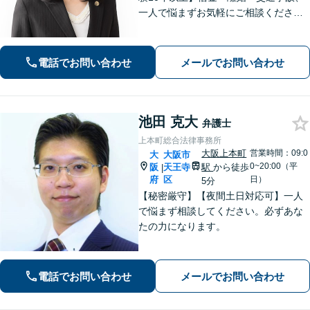
一人で悩まずお気軽にご相談ください
｜自己破産・任意整理の解決実績多数│
早期解決・親切丁寧な対応│初回相談歓
迎【谷町九丁目駅・大阪上本町駅から
電話でお問い合わせ
メールでお問い合わせ
地下で直結／近鉄沿線からアクセス良
好】
池田 克大
弁護士
上本町総合法律事務所
大阪上本町
営業時間：09:0
大
大阪市
0~20:00（平
阪
天王寺
駅
から徒歩
|
府
区
日）
5分
【秘密厳守】【夜間土日対応可】一人
で悩まず相談してください。必ずあな
たの力になります。
電話でお問い合わせ
メールでお問い合わせ