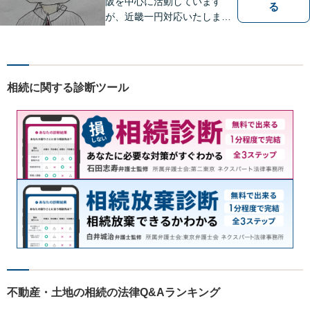
阪を中心に活動しています
る
が、近畿一円対応いたしま
す。借金問題・交通事故・離
婚・相続といった身の回りの
トラブルから、刑事・詐欺、
公害・行政事件まであらゆる
相続に関する診断ツール
問題のご相談を承ります。小
さな悩み事でもお気軽にお問
合わせください。
不動産・土地の相続の法律Q&Aランキング