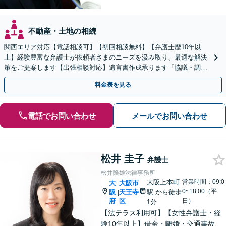
不動産・土地の相続
関西エリア対応【電話相談可】【初回相談無料】【弁護士歴10年以
上】経験豊富な弁護士が依頼者さまのニーズを汲み取り、最適な解決
策をご提案します【出張相談対応】遺言書作成承ります「協議・調
停・審判どの段階でも相談OK」【分割・後払い利用可】
料金表を見る
電話でお問い合わせ
メールでお問い合わせ
松井 圭子
弁護士
松井隆雄法律事務所
大阪上本町
営業時間：09:0
大
大阪市
0~18:00（平
阪
天王寺
駅
から徒歩
|
府
区
日）
1分
【法テラス利用可】【女性弁護士・経
験10年以上】借金・離婚・交通事故、