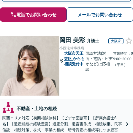
電話でお問い合わせ
メールでお問い合わせ
岡田 美彩
弁護士
大阪府
小西法律事務所
大阪市天王
面談方法(対
営業時間：0
寺区
からも
面・電話・ビデ
9:00~20:00
相談受付中
オなど)は応相
（平日）
談
不動産・土地の相続
関西エリア対応【初回相談無料】【ビデオ面談可】【所属弁護士6
名】【遺産相続の経験豊富】遺産分割、遺言書作成、相続放棄、民事
信託、相続対策、株式・事業の相続、暗号資産の相続等につき豊富な