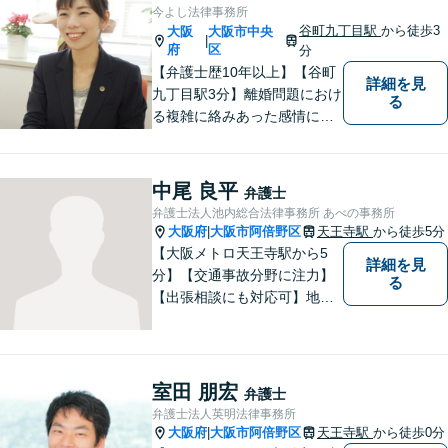
今よし法律事務所
谷町九丁目駅
から徒歩3
大阪
大阪市中央
|
府
区
分
【弁護士歴10年以上】【谷町
詳細を見
九丁目駅3分】離婚問題におけ
る
る複雑に絡みあった感情に配
慮しつつ早期解決します。突
然の交通事故の保険会社との
やり取り、裁判などもサポー
中尾 良平
弁護士
トさせていただきます。【初
弁護士法人池内総合法律事務所 あべの事務所
回相談30分無料】【子連れ面
大阪府
大阪市阿倍野区
天王寺駅
から徒歩5分
|
談可】【休日・夜間面談可】
【大阪メトロ天王寺駅から5
詳細を見
分】【交通事故分野に注力】
る
【出張相談にも対応可】地元
大阪市で法律問題にお困りの
方々に全力でサポートいたし
ます。個人・法人を問わず、
幅広い法律サービスを提供い
室田 朋宏
弁護士
たします。お気軽にご相談く
弁護士法人英明法律事務所
ださい。
大阪府
大阪市阿倍野区
天王寺駅
から徒歩0分
|