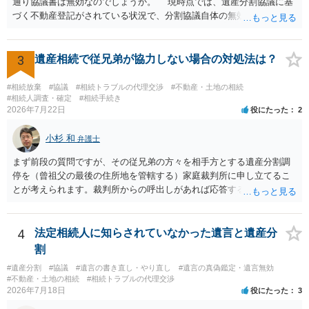
通り協議書は無効なのでしょうか。 現時点では、遺産分割協議に基
づく不動産登記がされている状況で、分割協議自体の無効を裁判所が
認めたわけではないので、分割協議の効力に影響はありません。 先
方の訴訟の主張及び立証次第ですが、 ・御祖母様の認知能力に関する
医師の意見書、筆跡鑑定 が提出されればその効力が否定される可能性
3
遺産相続で従兄弟が協力しない場合の対処法は？
はありますが、 ・伯母様自身が分割協議に加わっていること ・御祖母
様の意に反する遺産分割協議を行う実益が誰にあったかの立証が困難
#相続放棄
#協議
#相続トラブルの代理交渉
#不動産・土地の相続
であること からすると、実際に遺産分割協議の効力が否定される可能
#相続人調査・確定
#相続手続き
2026年7月22日
役にたった
2
性はそれほど高くない（立証のハードルは非常に高い）ということが
言えると思います。
小杉 和
弁護士
まず前段の質問ですが、その従兄弟の方々を相手方とする遺産分割調
停を（曾祖父の最後の住所地を管轄する）家庭裁判所に申し立てるこ
とが考えられます。裁判所からの呼出しがあれば応答する可能性がま
だあるのではないでしょうか。 後段の質問については、相続放棄は可
能と思われます。時間が思った以上にないので必要書類をてきぱきと
揃える必要があります。その点是非御注意ください。
4
法定相続人に知らされていなかった遺言と遺産分
割
#遺産分割
#協議
#遺言の書き直し・やり直し
#遺言の真偽鑑定・遺言無効
#不動産・土地の相続
#相続トラブルの代理交渉
2026年7月18日
役にたった
3