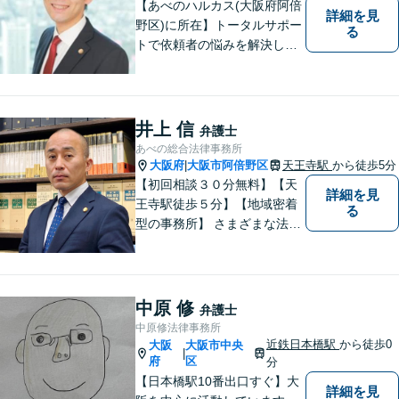
【あべのハルカス(大阪府阿倍
詳細を見
野区)に所在】トータルサポー
る
トで依頼者の悩みを解決しま
す。
井上 信
弁護士
あべの総合法律事務所
大阪府
大阪市阿倍野区
天王寺駅
から徒歩5分
|
【初回相談３０分無料】【天
詳細を見
王寺駅徒歩５分】【地域密着
る
型の事務所】 さまざまな法律
問題について相談者・依頼者
の立場に立って、親身に助
言・活動します。 交通事故、
相続、インターネット上のト
中原 修
弁護士
ラブルに注力！！
中原修法律事務所
近鉄日本橋駅
から徒歩0
大阪
大阪市中央
|
府
区
分
【日本橋駅10番出口すぐ】大
詳細を見