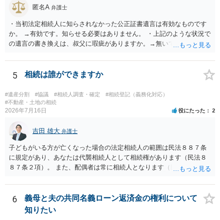
匿名A
弁護士
・当初法定相続人に知らされなかった公正証書遺言は有効なものです
か。 →有効です。知らせる必要はありません。 ・上記のような状況で
の遺言の書き換えは、叔父に瑕疵がありますか。→無いです。 ・分割
する場合の比率は、現状で、客観的に見てどの程度が妥当と考えられ
ますか。 →本人が自由に決められますので、どこが妥当とは言えない
です。客観的な基準もありません。 ・できれば穏やかに、分割を拒否
5
相続は誰ができますか
することはできますか。 →分割を拒否するということは、遺産はいら
ないということでしょうか。遺言で、受取を指定されててもいらない
#遺産分割
#協議
#相続人調査・確定
#相続登記（義務化対応）
と拒否することはできます。理由を説明する必要はありません。
#不動産・土地の相続
2026年7月16日
役にたった
2
吉田 雄大
弁護士
子どもがいる方が亡くなった場合の法定相続人の範囲は民法８８７条
に規定があり、あなたは代襲相続人として相続権があります（民法８
８７条２項）。 また、配偶者は常に相続人となります（民法８９０
条）。 「祖父の子供３人」の方の配偶者がご健在であれば、その方に
も相続権があります。つまり、孫５人に加えて「おじ又はおば」にも
相続権がある可能性があります。
6
義母と夫の共同名義ローン返済金の権利について
知りたい