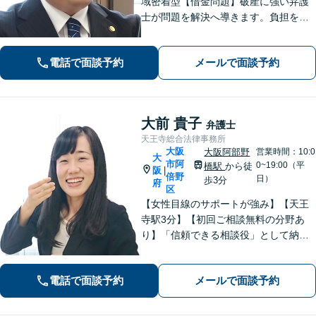
域密着型【借金問題】破産に強い弁護
士が問題を解決へ導きます。負担を減
らし新たなスタートを支援【離婚問
題】不貞の慰謝料請求、離婚協議・調
電話で面談予約
メールで面談予約
停、熟年離婚に対応。お一人で悩まず
ご相談ください。【夜間休日対応可】
大前 貴子
弁護士
天王寺総合法律事務所
大阪
大阪阿部野
営業時間：10:0
大
市阿
0~19:00（平
橋駅
から徒
阪
|
倍野
日）
歩3分
府
区
【女性目線のサポートが強み】【天王
寺駅3分】【初回ご相談無料の分野あ
り】「信頼できる相談役」として納得
できる解決を目指します【離婚・男女
問題】安心して相談できる環境・関係
電話で面談予約
メールで面談予約
づくりを心がけます【借金・債務整
理】経済状況に応じて適切な解決策を
ご提案します