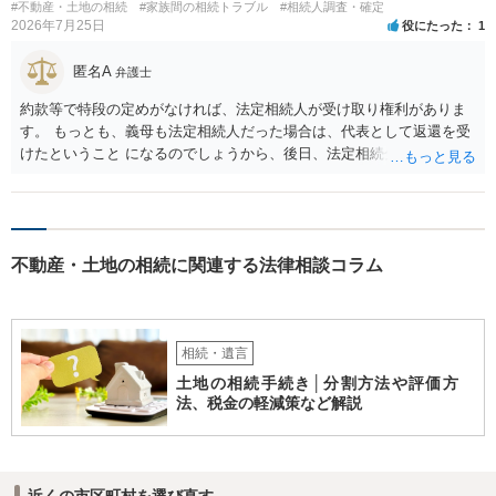
#不動産・土地の相続
#家族間の相続トラブル
#相続人調査・確定
2026年7月25日
役にたった
1
匿名A
弁護士
約款等で特段の定めがなければ、法定相続人が受け取り権利がありま
す。 もっとも、義母も法定相続人だった場合は、代表として返還を受
けたということ になるのでしょうから、後日、法定相続分に基づいて
精算を求めることは可能と思います。
不動産・土地の相続に関連する法律相談コラム
相続・遺言
土地の相続手続き│分割方法や評価方
法、税金の軽減策など解説
近くの市区町村を選び直す