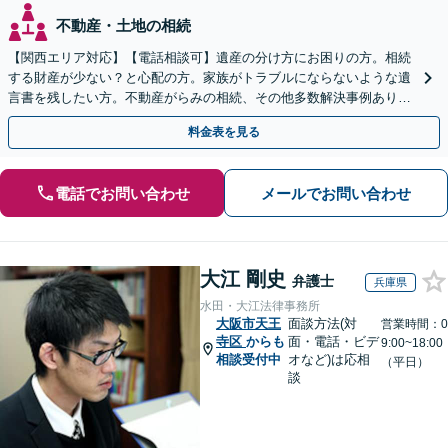
不動産・土地の相続
【関西エリア対応】【電話相談可】遺産の分け方にお困りの方。相続
する財産が少ない？と心配の方。家族がトラブルにならないような遺
言書を残したい方。不動産がらみの相続、その他多数解決事例あり。
親身に対応します【夜間・休日面談】【初回相談無料】
料金表を見る
電話でお問い合わせ
メールでお問い合わせ
大江 剛史
弁護士
兵庫県
水田・大江法律事務所
大阪市天王
面談方法(対
営業時間：0
寺区
からも
面・電話・ビデ
9:00~18:00
相談受付中
オなど)は応相
（平日）
談