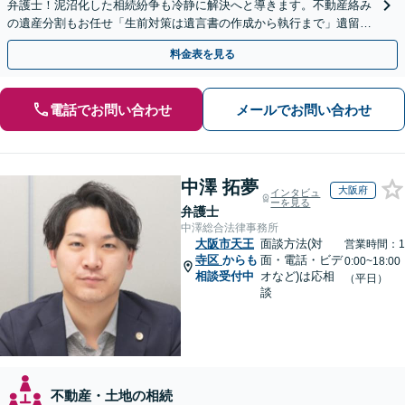
弁護士！泥沼化した相続紛争も冷静に解決へと導きます。不動産絡み
の遺産分割もお任せ「生前対策は遺言書の作成から執行まで」遺留分
侵害額請求に詳しい【夜間・休日面談】【電話相談可】
料金表を見る
電話でお問い合わせ
メールでお問い合わせ
中澤 拓夢
大阪府
インタビュ
ーを見る
弁護士
中澤総合法律事務所
大阪市天王
面談方法(対
営業時間：1
寺区
からも
面・電話・ビデ
0:00~18:00
相談受付中
オなど)は応相
（平日）
談
不動産・土地の相続