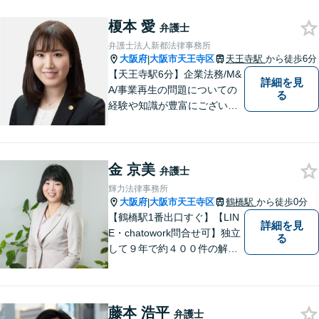
榎本 愛
弁護士
弁護士法人新都法律事務所
大阪府
大阪市天王寺区
天王寺駅
から徒歩6分
|
【天王寺駅6分】企業法務/M&
詳細を見
A/事業再生の問題についての
る
経験や知識が豊富にございま
す！お客様の問題解決に向け
真摯かつ柔軟に対応させてい
ただきます。お気軽にご相談
金 京美
ください。
弁護士
輝力法律事務所
大阪府
大阪市天王寺区
鶴橋駅
から徒歩0分
|
【鶴橋駅1番出口すぐ】【LIN
詳細を見
E・chatowork問合せ可】独立
る
して９年で約４００件の解決
実績！依頼された案件は執念
で必ず解決する！離婚・借
金・刑事事件など、「粘り強
藤本 浩平
さ」「人間力」「交渉力」を
弁護士