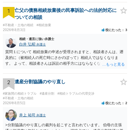
1
亡父の債務相続放棄後の民事訴訟への法的対応に
ついての相談
#不動産・土地の相続
#相続放棄
2026年8月3日
役にたった
3
相続・遺言に強い弁護士
白井 弘昭
弁護士
質問１について 相続放棄の申述が受理されますと、相談者さんは、遡
及的に（被相続人の死亡時にさかのぼって）相続人ではなくなりま
す。 よって、相談者さんは訴訟の相手方にはならなくなるので（明け
渡し請求の対象ではなくなるので）請求棄却となります。 相続放棄受
理証明を家庭裁判所で取得し、コピーを答弁書に添えて裁判所に提出
してください。 質問２について 請求棄却を求める答弁書を提出すれ
2
遺産分割協議のやり直し
ば、第１回期日は出席する必要がありません。その日は差支え（用事
があり出席できない）との記載で十分です。 質問３について 弁護士で
#家族間の相続トラブル
#遺産分割
#相続トラブルの代理交渉
はないので、ｍｉｎｔｓでの提出の必要は無いと思います。郵送（期
#不動産・土地の相続
2026年8月5日
役にたった
2
限までに届けばよい）で十分です。 詳細は、書面記載の裁判所書記官
にお問い合わせください。 以上、ご参考まで。
井上 祐司
弁護士
>分割協議のやり直しの裁判を起こすと言われています。 伯母の主張