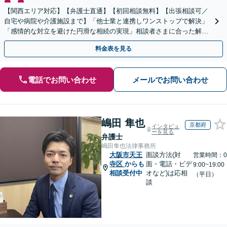
【関西エリア対応】【弁護士直通】【初回相談無料】【出張相談可／
自宅や病院や介護施設まで】「他士業と連携しワンストップで解決」
「感情的な対立を避けた円滑な相続の実現」相談者さまに合った解決
のプランをご提案
料金表を見る
電話でお問い合わせ
メールでお問い合わせ
嶋田 隼也
京都府
インタビュ
ーを見る
弁護士
嶋田隼也法律事務所
大阪市天王
面談方法(対
営業時間：0
寺区
からも
面・電話・ビデ
9:00~19:00
相談受付中
オなど)は応相
（平日）
談