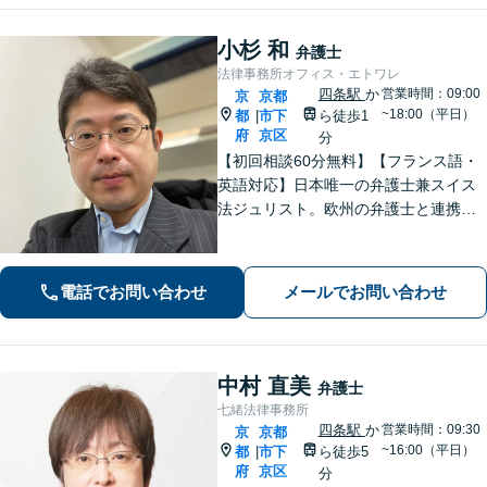
小杉 和
弁護士
法律事務所オフィス・エトワレ
四条駅
か
営業時間：09:00
京
京都
~18:00（平日）
都
市下
ら徒歩1
|
府
京区
分
【初回相談60分無料】【フランス語・
英語対応】日本唯一の弁護士兼スイス
法ジュリスト。欧州の弁護士と連携し
クロスボーダーで支援。最後まで粘り
強く寄り添います！在欧州資産の引き
上げ／英仏日契約法務／ハーグ条約案
電話でお問い合わせ
メールでお問い合わせ
件などお任せ【WEB対応｜休日・夜間
相談可】
中村 直美
弁護士
七緒法律事務所
四条駅
か
営業時間：09:30
京
京都
~16:00（平日）
都
市下
ら徒歩5
|
府
京区
分