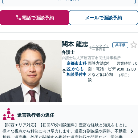
電話で面談予約
メールで面談予約
関本 龍志
兵庫県
インタビュ
ーを見る
弁護士
弁護士法人芦屋西宮市民法律事務所
京都市山科
面談方法(対
営業時間：0
区
からも
面・電話・ビデ
9:30~12:00
相談受付中
オなど)は応相
（平日）
談
遺言執行者の選任
【関西エリア対応】【初回30分相談無料】豊富な経験と知見をもとに
様々な視点から解決に向け尽力します。遺産分割協議や調停、不動産
相続、遺言書、外国が関係する複雑な遺言執行の問題など。司法書士