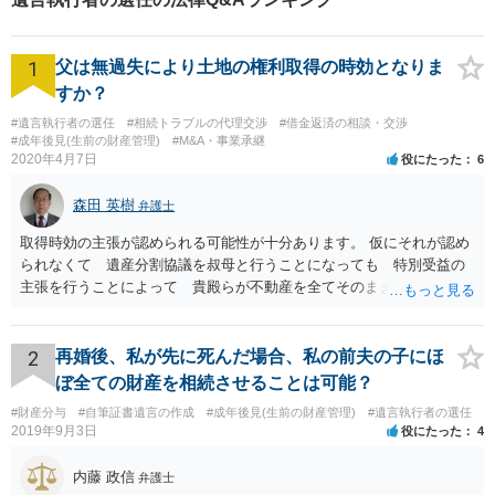
1
父は無過失により土地の権利取得の時効となりま
すか？
#遺言執行者の選任
#相続トラブルの代理交渉
#借金返済の相談・交渉
#成年後見(生前の財産管理)
#M&A・事業承継
2020年4月7日
役にたった
6
森田 英樹
弁護士
取得時効の主張が認められる可能性が十分あります。 仮にそれが認め
られなくて 遺産分割協議を叔母と行うことになっても 特別受益の
主張を行うことによって 貴殿らが不動産を全てそのまま取得できる
ことが可能でしょう。
2
再婚後、私が先に死んだ場合、私の前夫の子にほ
ぼ全ての財産を相続させることは可能？
#財産分与
#自筆証書遺言の作成
#成年後見(生前の財産管理)
#遺言執行者の選任
2019年9月3日
役にたった
4
内藤 政信
弁護士