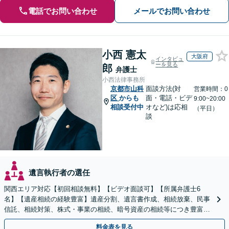
電話でお問い合わせ
メールでお問い合わせ
小西 憲太
大阪府
インタビュ
ーを見る
郎
弁護士
小西法律事務所
京都市山科
面談方法(対
営業時間：0
区
からも
面・電話・ビデ
9:00~20:00
相談受付中
オなど)は応相
（平日）
談
遺言執行者の選任
関西エリア対応【初回相談無料】【ビデオ面談可】【所属弁護士6
名】【遺産相続の経験豊富】遺産分割、遺言書作成、相続放棄、民事
信託、相続対策、株式・事業の相続、暗号資産の相続等につき豊富な
対応実績。【バリアフリー】【完全個室対応】
料金表を見る