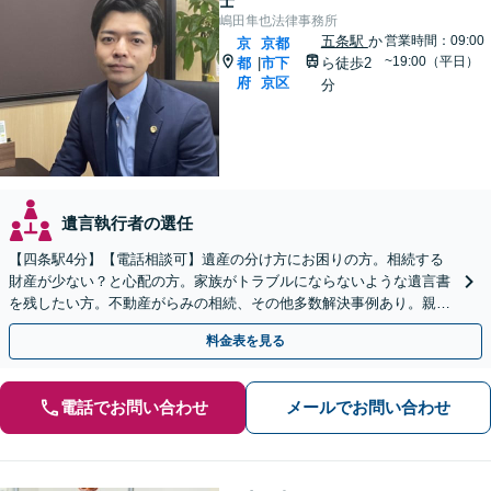
士
嶋田隼也法律事務所
五条駅
か
営業時間：09:00
京
京都
~19:00（平日）
都
市下
ら徒歩2
|
府
京区
分
遺言執行者の選任
【四条駅4分】【電話相談可】遺産の分け方にお困りの方。相続する
財産が少ない？と心配の方。家族がトラブルにならないような遺言書
を残したい方。不動産がらみの相続、その他多数解決事例あり。親身
に対応します【夜間・休日面談】【初回相談無料】
料金表を見る
電話でお問い合わせ
メールでお問い合わせ