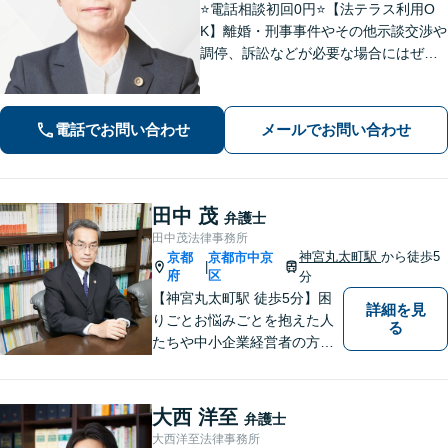
⭐️電話相談初回0円⭐️【法テラス利用O
K】離婚・刑事事件やその他示談交渉や
調停、訴訟などが必要な場合にはぜひ
ご相談ください。相談者さまに寄り添
い丁寧な対応「相談しやすい弁護士」
であることを心がけています【弁護士
電話でお問い合わせ
メールでお問い合わせ
歴15年以上】【四条烏丸5分】
田中 茂
弁護士
田中茂法律事務所
神宮丸太町駅
から徒歩5
京都
京都市中京
|
府
区
分
【神宮丸太町駅 徒歩5分】困
詳細を見
りごとお悩みごとを抱えた人
る
たちや中小企業経営者の方々
に寄り添い、迅速、的確、丁
寧をモットーとして全力でそ
の解決にあたります。どんな
大西 洋至
弁護士
に困難でも、常に明るく、前
大西洋至法律事務所