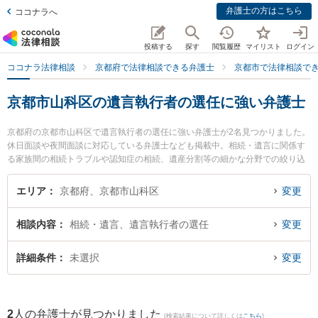
弁護士の方はこちら
ココナラへ
投稿する
探す
閲覧履歴
マイリスト
ログイン
ココナラ法律相談
京都府で法律相談できる弁護士
京都市で法律相談で
京都市山科区の遺言執行者の選任に強い弁護士
京都府の京都市山科区で遺言執行者の選任に強い弁護士が2名見つかりました。
休日面談や夜間面談に対応している弁護士なども掲載中。相続・遺言に関係す
る家族間の相続トラブルや認知症の相続、遺産分割等の細かな分野での絞り込
み検索もでき便利です。特に山科総合法律事務所の山田 博司弁護士や山科総合
法律事務所の樋口 俊介弁護士のプロフィール情報や弁護士費用、強みなどが注
エリア
京都府、京都市山科区
変更
目されています。『京都市山科区で土日や夜間に発生した遺言執行者の選任の
トラブルを今すぐに弁護士に相談したい』『遺言執行者の選任のトラブル解決
相談内容
相続・遺言、遺言執行者の選任
変更
の実績豊富な近くの弁護士を検索したい』『初回相談無料で遺言執行者の選任
を法律相談できる京都市山科区内の弁護士に相談予約したい』などでお困りの
相談者さんにおすすめです。
詳細条件
未選択
変更
2
人の弁護士が見つかりました
(検索結果について詳しくは
こちら
)