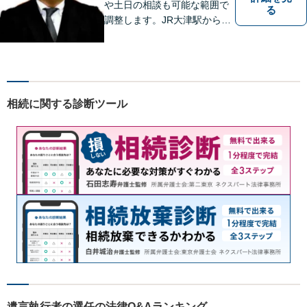
や土日の相談も可能な範囲で
る
調整します。JR大津駅から徒
歩10分、京阪大津線上栄町駅
から徒歩4分、大津赤十字病院
の前になります。 【滋賀県２
位 弁護士ドットコムランキ
ング（2024年7月-2026年7月
相続に関する診断ツール
現在）】
遺言執行者の選任の法律Q&Aランキング