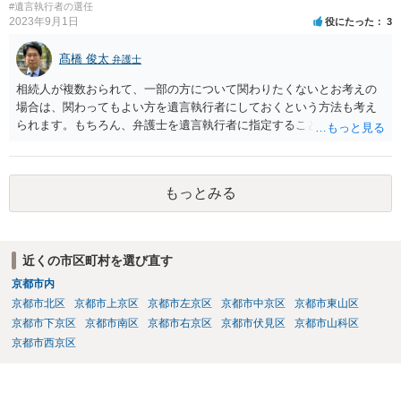
#遺言執行者の選任
2023年9月1日
役にたった
3
髙橋 俊太
弁護士
相続人が複数おられて、一部の方について関わりたくないとお考えの
場合は、関わってもよい方を遺言執行者にしておくという方法も考え
られます。もちろん、弁護士を遺言執行者に指定することもできます
が、（関わってもよい）相続人を遺言執行者に指定しておいて、その
方に再委任の権限を付与しておくという方法もあります。 一度、弁護
士に直接ご相談されることをお勧めいたします。
もっとみる
近くの市区町村を選び直す
京都市内
京都市北区
京都市上京区
京都市左京区
京都市中京区
京都市東山区
京都市下京区
京都市南区
京都市右京区
京都市伏見区
京都市山科区
京都市西京区