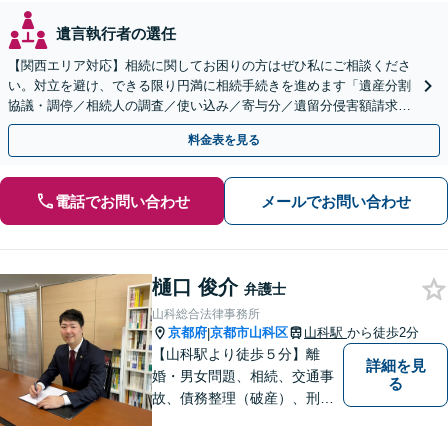
遺言執行者の選任
【関西エリア対応】相続に関してお困りの方はぜひ私にご相談くださ
い。対立を避け、できる限り円満に相続手続きを進めます「遺産分割
協議・調停／相続人の調査／使い込み／寄与分／遺留分侵害額請求／
相続放棄（借金の相続）／遺言書作成【休日・夜間相談可】
料金表を見る
電話でお問い合わせ
メールでお問い合わせ
樋口 俊介
弁護士
山科総合法律事務所
京都府
京都市山科区
山科駅
から徒歩2分
|
【山科駅より徒歩５分】離
詳細を見
婚・男女問題、相続、交通事
る
故、債務整理（破産）、刑事
事件などの個人の法律相談か
ら、企業法務などの法人の法