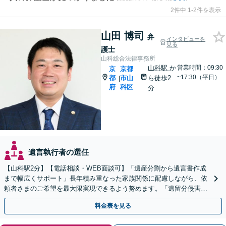
2件中 1-2件を表示
山田 博司
弁
インタビューを
見る
護士
山科総合法律事務所
山科駅
か
営業時間：09:30
京
京都
~17:30（平日）
都
市山
ら徒歩2
|
府
科区
分
遺言執行者の選任
【山科駅2分】【電話相談・WEB面談可】「遺産分割から遺言書作成
まで幅広くサポート」長年積み重なった家族関係に配慮しながら、依
頼者さまのご希望を最大限実現できるよう努めます。「遺留分侵害額
請求／相続放棄／不動産・株式の相続／年金分割ほか」
料金表を見る