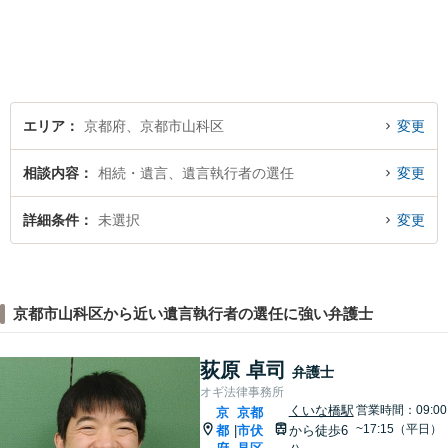
律相談まで幅広く取り扱って
います。全力でサポートいた
しますので、お困りごとがご
ざいましたらぜひご相談くだ
さい。
エリア
京都府、京都市山科区
変更
相談内容
相続・遺言、遺言執行者の選任
変更
詳細条件
未選択
変更
京都市山科区から近い遺言執行者の選任に強い弁護士
荻原 卓司
弁護士
オギ法律事務所
くいな橋駅
営業時間：09:00
京
京都
~17:15（平日）
都
市伏
から徒歩6
|