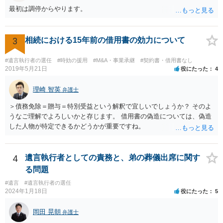
最初は調停からやります。
3
相続における15年前の借用書の効力について
#遺言執行者の選任
#時効の援用
#M&A・事業承継
#契約書・借用書なし
2019年5月21日
役にたった
4
理崎 智英
弁護士
＞債務免除＝贈与＝特別受益という解釈で宜しいでしょうか？ そのよ
うなご理解でよろしいかと存じます。 借用書の偽造については、偽造
した人物が特定できるかどうかが重要ですね。
4
遺言執行者としての責務と、弟の葬儀出席に関す
る問題
#遺言
#遺言執行者の選任
2024年1月18日
役にたった
5
岡田 晃朝
弁護士