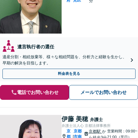
府
見区
分
遺言執行者の選任
遺産分割・相続放棄等、様々な相続問題を、分析力と経験を生かし、
早期の解決を目指します。
料金表を見る
電話でお問い合わせ
メールでお問い合わせ
伊藤 美穂
弁護士
弁護士法人心 京都法律事務所
京
京都
京都駅
か
営業時間：09:00~
都
市南
|
21:00（平日）
ら徒歩3分