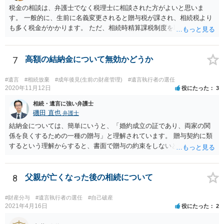
税金の相談は、弁護士でなく税理士に相談された方がよいと思いま
す。 一般的に、生前に名義変更されると贈与税が課され、相続税より
も多く税金がかかります。 ただ、相続時精算課税制度を取れば、実質
的に相続税と同等の税金で済む可能性があります。 実際に税理士にど
ういう場合にどれくらい税金がかかるか計算してもらって どういう方
針を取るか決められたらよいと思います。
7
高額の結納金について無効かどうか
#遺言
#相続放棄
#成年後見(生前の財産管理)
#遺言執行者の選任
2020年11月12日
役にたった
3
相続・遺言に強い弁護士
磯田 直也
弁護士
結納金については、簡単にいうと、「婚約成立の証であり、両家の関
係を良くするための一種の贈与」と理解されています。 贈与契約に類
するという理解からすると、書面で贈与の約束をしないと相手方は支
払いを請求できません。 反面、実際に支払ったあとから返金を求める
ことは困難です。 くれぐれも今後お気をつけください。 弁護士に対応
を依頼されるのも悪くはありませんが、感情的な理由が強いと思いま
8
父親が亡くなった後の相続について
すので法的観点から説得を試みても解決は難しいように思います。
#財産分与
#遺言執行者の選任
#自己破産
2021年4月16日
役にたった
2