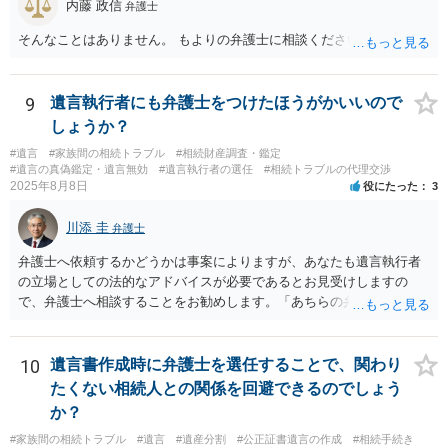
内藤 政信
弁護士
そんなことはありません。 もよりの弁護士に相談ください。
9
遺言執行者にも弁護士をつけたほうがかいいので
しょうか？
#遺言
#家族間の相続トラブル
#相続財産調査・鑑定
#遺言の真偽鑑定・遺言無効
#遺言執行者の選任
#相続トラブルの代理交渉
2025年8月8日
役にたった
3
川添 圭
弁護士
弁護士へ依頼するかどうかは事案によりますが、あなたも遺言執行者
の立場としての法的なアドバイスが必要であるとお見受けしますの
で、弁護士へ相談することをお勧めします。「あちらの弁護士」（元
嫁と娘の弁護士のことでしょうか）へ聴いても、自分に有利な主張や
誘導しかしてこないと思います。
10
遺言書作成時に弁護士を選任することで、関わり
たくない相続人との関係を回避できるのでしょう
か？
#家族間の相続トラブル
#遺言
#遺産分割
#公正証書遺言の作成
#相続手続き