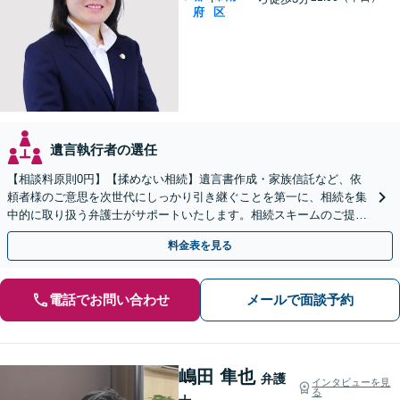
府
区
遺言執行者の選任
【相談料原則0円】【揉めない相続】遺言書作成・家族信託など、依
頼者様のご意思を次世代にしっかり引き継ぐことを第一に、相続を集
中的に取り扱う弁護士がサポートいたします。相続スキームのご提案
から遺言執行まで責任を持って対応させていただきます。
料金表を見る
電話でお問い合わせ
メールで面談予約
嶋田 隼也
弁護
インタビューを見
る