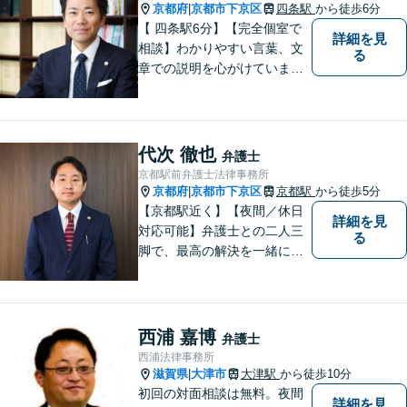
向きな気持ちをもって、ご依
京都府
京都市下京区
四条駅
から徒歩6分
|
頼者様とともにより良い解決
【 四条駅6分】【完全個室で
詳細を見
を目指します。
相談】わかりやすい言葉、文
る
章での説明を心がけていま
す。相談内容が明確な方はも
ちろんのこと、漠然と不安を
抱えている方も、まずは、お
気軽にご相談下さい。
代次 徹也
弁護士
京都駅前弁護士法律事務所
京都府
京都市下京区
京都駅
から徒歩5分
|
【京都駅近く】【夜間／休日
詳細を見
対応可能】弁護士との二人三
る
脚で、最高の解決を一緒に目
指しましょう。刑事事件／交
通事故／離婚問題／借金問題
／相続問題など、幅広く対応
可能です。【地域に根ざした
西浦 嘉博
弁護士
弁護士】まずは当事務所の無
西浦法律事務所
料法律相談をご体験くださ
滋賀県
大津市
大津駅
から徒歩10分
|
い。
初回の対面相談は無料。夜間
詳細を見