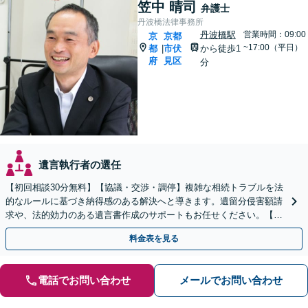
笠中 晴司
弁護士
丹波橋法律事務所
丹波橋駅
営業時間：09:00
京
京都
~17:00（平日）
都
市伏
から徒歩1
|
府
見区
分
遺言執行者の選任
【初回相談30分無料】【協議・交渉・調停】複雑な相続トラブルを法
的なルールに基づき納得感のある解決へと導きます。遺留分侵害額請
求や、法的効力のある遺言書作成のサポートもお任せください。【京
阪丹波橋駅徒歩1分】【初回相談無料】
料金表を見る
電話でお問い合わせ
メールでお問い合わせ