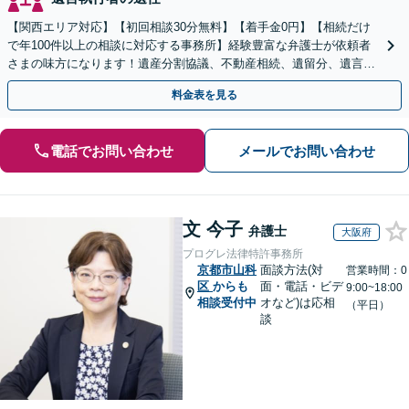
【関西エリア対応】【初回相談30分無料】【着手金0円】【相続だけ
で年100件以上の相談に対応する事務所】経験豊富な弁護士が依頼者
さまの味方になります！遺産分割協議、不動産相続、遺留分、遺言書
の作成など【烏丸御池駅7分】
料金表を見る
電話でお問い合わせ
メールでお問い合わせ
文 今子
弁護士
大阪府
プログレ法律特許事務所
京都市山科
面談方法(対
営業時間：0
区
からも
面・電話・ビデ
9:00~18:00
相談受付中
オなど)は応相
（平日）
談