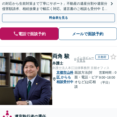
の対応から生前対策まで丁寧にサポート」不動産の遺産分割や遺留分
侵害額請求、相続放棄まで幅広く対応。遺言書のご相談も受付中【夜
間・休日面談可】【WEB面談】【完全個室】
料金表を見る
電話で面談予約
メールで面談予約
両角 駿
京都府
インタビュー
を見る
弁護士
弁護士法人本江法律事務所 京都オフィス
京都市山科
面談方法(対
営業時間：0
区
からも
面・電話・ビデ
9:00~18:00
相談受付中
オなど)は応相
（平日）
談
遺言執行者の選任