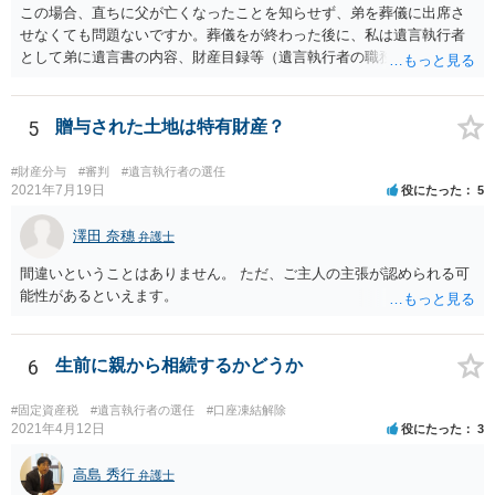
この場合、直ちに父が亡くなったことを知らせず、弟を葬儀に出席さ
せなくても問題ないですか。葬儀をが終わった後に、私は遺言執行者
として弟に遺言書の内容、財産目録等（遺言執行者の職務）を知らせ
ればよいですか。 葬儀は喪主が主催する行事ですから、誰を参加させ
るかは喪主の自由です。 呼ばなくてもかまいません。 そもそも、そう
いう法律関係にありません。 遺言の内容と遺産の総額の通知、公正証
5
贈与された土地は特有財産？
書でない場合は遺言の検認については、執行者に通知義務があるの
で、対応しましょう。 そのあとは遺留分の請求などがあればそれへの
#財産分与
#審判
#遺言執行者の選任
対応となるでしょう。
2021年7月19日
役にたった
5
澤田 奈穗
弁護士
間違いということはありません。 ただ、ご主人の主張が認められる可
能性があるといえます。
6
生前に親から相続するかどうか
#固定資産税
#遺言執行者の選任
#口座凍結解除
2021年4月12日
役にたった
3
高島 秀行
弁護士