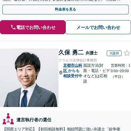
や税理士とも連携し、円滑な解決を【オンライン面談可】
料金表を見る
電話でお問い合わせ
メールでお問い合わせ
久保 勇二
弁護士
大阪府
クラルス法律会計事務所
京都市山科
面談方法(対
営業時間：1
区
からも
面・電話・ビデ
0:00~20:00
相談受付中
オなど)は応相
（平日）
談
遺言執行者の選任
【関西エリア対応】【初回相談無料】相続問題に強い弁護士「紛争後