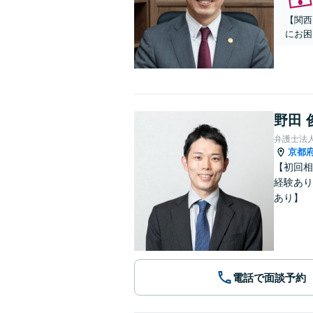
【関西
にお困
野田 
弁護士法
京都
【初回相
経験あり
あり】
電話で面談予約