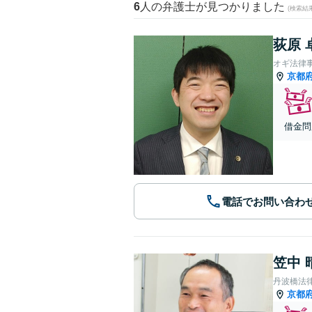
6
人の弁護士が見つかりました
(検索結
荻原 
オギ法律
京都
借金問
電話でお問い合わ
笠中 
丹波橋法
京都