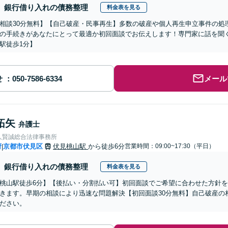
銀行借り入れの債務整理
料金表を見る
相談30分無料】【自己破産・民事再生】多数の破産や個人再生申立事件の処
の手続きがあなたにとって最適か初回面談でお伝えします！専門家に話を聞
駅徒歩1分】
せ
メール
拓矢
弁護士
人賢誠総合法律事務所
府
京都市伏見区
伏見桃山駅
から徒歩6分
営業時間：09:00~17:30（平日）
|
銀行借り入れの債務整理
料金表を見る
桃山駅徒歩6分】【後払い・分割払い可】初回面談でご希望に合わせた方針
きます。早期の相談により迅速な問題解決【初回面談30分無料】自己破産の
ださい。