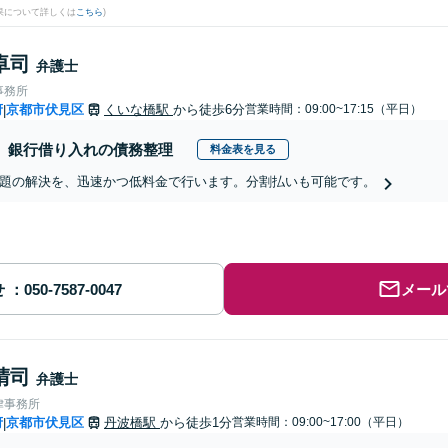
果について詳しくは
こちら
)
卓司
弁護士
事務所
府
京都市伏見区
くいな橋駅
から徒歩6分
営業時間：09:00~17:15（平日）
|
銀行借り入れの債務整理
料金表を見る
題の解決を、迅速かつ低料金で行います。分割払いも可能です。
せ
メール
晴司
弁護士
律事務所
府
京都市伏見区
丹波橋駅
から徒歩1分
営業時間：09:00~17:00（平日）
|