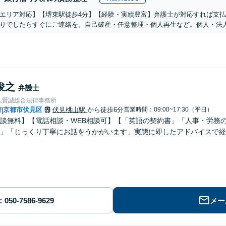
エリア対応】【堺東駅徒歩4分】【経験・実績豊富】弁護士が対応すれば支
りでしたらすぐにご連絡を。自己破産・任意整理・個人再生など。個人・法
俊之
弁護士
人賢誠総合法律事務所
府
京都市伏見区
伏見桃山駅
から徒歩6分
営業時間：09:00~17:30（平日）
|
談無料】【電話相談・WEB相談可】【「英語の契約書」「人事・労務
」「じっくり丁寧にお話をうかがいます」実態に即したアドバイスで経
メー