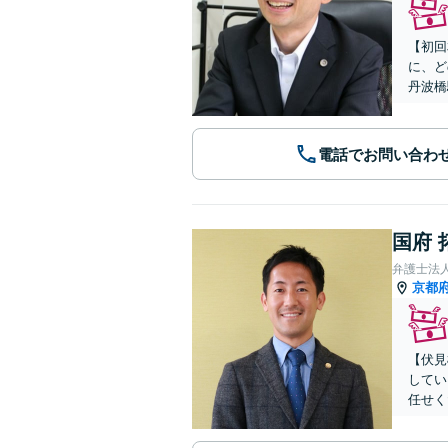
【初回
に、ど
丹波橋
電話でお問い合わ
国府 
弁護士法
京都
【伏見
してい
任せく