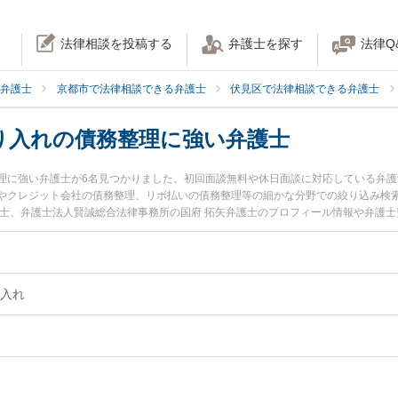
法律相談を投稿する
弁護士を探す
法律Q
弁護士
京都市で法律相談できる弁護士
伏見区で法律相談できる弁護士
り入れの債務整理に強い弁護士
理に強い弁護士が6名見つかりました。初回面談無料や休日面談に対応している弁
やクレジット会社の債務整理、リボ払いの債務整理等の細かな分野での絞り込み検
護士、弁護士法人賢誠総合法律事務所の国府 拓矢弁護士のプロフィール情報や弁護
債務整理のトラブルを今すぐに弁護士に相談したい』『銀行借り入れの債務整理の
理を法律相談できる京都市伏見区内の弁護士に相談予約したい』などでお困りの相
入れ