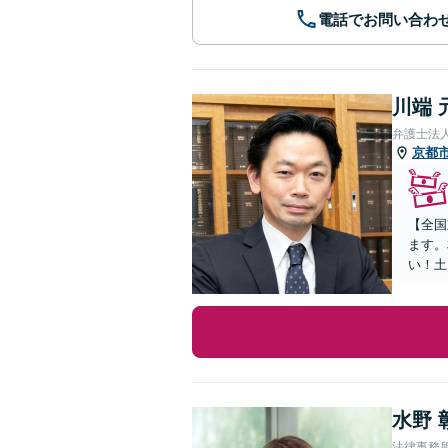
電話でお問い合わ
川端 
弁護士法
京都
【全国
ます。
い！土
水野 
法律事務