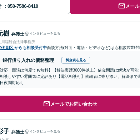
せ
メール
元樹
弁護士
インタビューを見る
人川端総合法律事務所
市伏見区
からも相談受付中
面談方法(対面・電話・ビデオなど)は応相談
営業時間
銀行借り入れの債務整理
料金表を見る
対応｜面談は何度でも無料】【解決実績3000件以上】借金問題は解決が可
相談しやすい雰囲気に定評あり【電話相談可】依頼者に寄り添い、解決まで
日夜間対応可
メールでお問い合わせ
彰子
弁護士
インタビューを見る
所なぎ