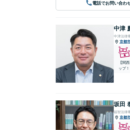
電話でお問い合わ
中津 
中津法律
京都
【関西
ップ！
坂田 
福智法律
京都