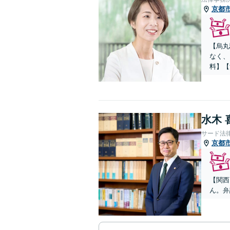
京都
【烏丸
なく、
料】【
水木 
サード法
京都
【関西
ん。弁