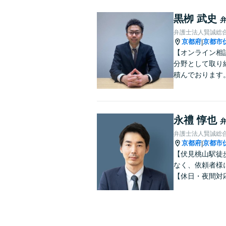
黒栁 武史
弁護士法人賢誠総
京都府
京都市
|
【オンライン相
分野として取り
積んでおります
永禮 惇也
弁護士法人賢誠総
京都府
京都市
|
【伏見桃山駅徒
なく、依頼者様
【休日・夜間対