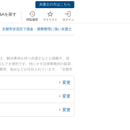
弁護士の方はこちら
&Aを探す
閲覧履歴
マイリスト
ログイン
京都市伏見区で借金・債務整理に強い弁護士
京都市伏見区で銀行借り入れに
護士、解決事例を持つ弁護士なども掲載中。借
索もでき便利です。特にオギ法律事務所の荻原
士費用、強みなどが注目されています。『京都市
トラブル解決の実績豊富な近くの弁護士を検索し
談者さんにおすすめです。
変更
変更
変更