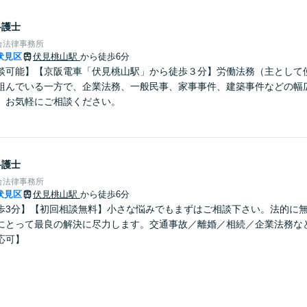
弁護士
合法律事務所
伏見区
伏見桃山駅
から徒歩6分
談可能】【京阪電車「伏見桃山駅」から徒歩３分】労働法務（主として
組んでいる一方で、企業法務、一般民事、家事事件、建築事件などの幅
。お気軽にご相談ください。
弁護士
合法律事務所
伏見区
伏見桃山駅
から徒歩6分
歩3分】【初回相談無料】小さな悩みでもまずはご相談下さい。法的に
にとって最良の解決に尽力します。交通事故／離婚／相続／企業法務な
応可】