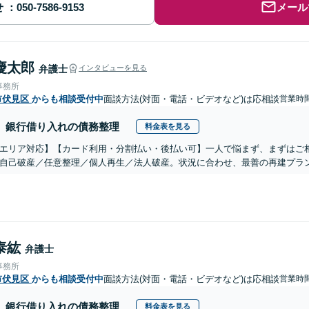
せ
メール
慶太郎
弁護士
インタビューを見る
事務所
市伏見区
からも相談受付中
面談方法(対面・電話・ビデオなど)は応相談
営業時間
銀行借り入れの債務整理
料金表を見る
エリア対応】【カード利用・分割払い・後払い可】一人で悩まず、まずはご
自己破産／任意整理／個人再生／法人破産。状況に合わせ、最善の再建プラ
泰紘
弁護士
事務所
市伏見区
からも相談受付中
面談方法(対面・電話・ビデオなど)は応相談
営業時間
銀行借り入れの債務整理
料金表を見る