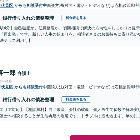
市伏見区
からも相談受付中
面談方法(対面・電話・ビデオなど)は応相談
営業時間
銀行借り入れの債務整理
料金表を見る
駅4分】自己破産か、任意整理か。初回相談で解決の方向性をしっかりと提
「再出発」です。新しい人生の始まりを、相談者さまのお気持ちに寄り添い
法テラス利用可】
喜一郎
弁護士
律事務所
市伏見区
からも相談受付中
面談方法(対面・電話・ビデオなど)は応相談
営業時間
銀行借り入れの債務整理
料金表を見る
エリア対応】【相談無料】自己破産、会社の破産、個人再生で多数の解決実
護士へ相談することが生活再建の近道です。トラブルは抱え込まず、早めに