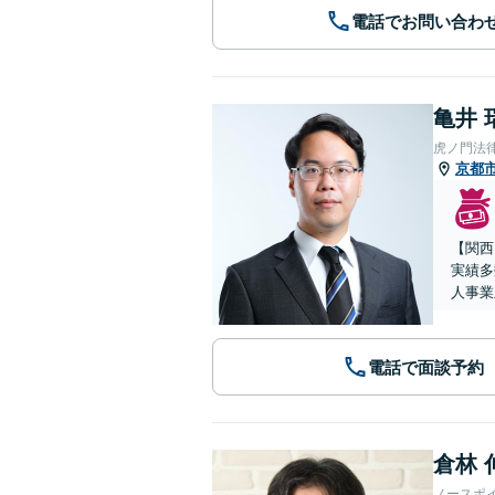
電話でお問い合わ
亀井 
虎ノ門法
京都
【関西
実績多
人事業
電話で面談予約
倉林 
ノースポ