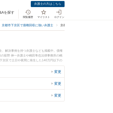
弁護士の方はこちら
&Aを探す
閲覧履歴
マイリスト
ログイン
京都市下京区で債権回収に強い弁護士
京都市下京区で140万円以下に強い弁
護士、解決事例を持つ弁護士なども掲載中。債権
の荻野 伸一弁護士や嶋田隼也法律事務所の嶋
下京区で土日や夜間に発生した140万円以下の
たい』『初回相談無料で140万円以下の債権回
変更
変更
変更