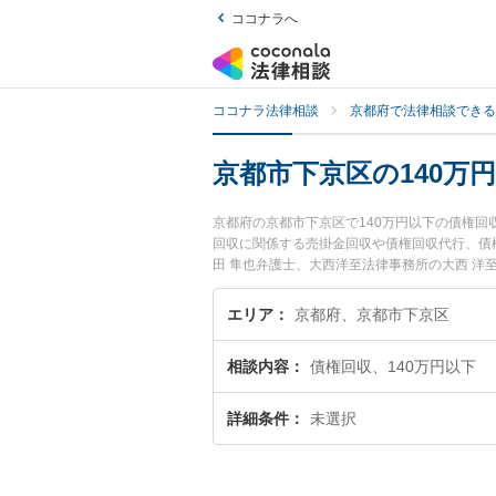
ココナラへ
ココナラ法律相談
京都府で法律相談できる
京都市下京区の140万
京都府の京都市下京区で140万円以下の債権
回収に関係する売掛金回収や債権回収代行、債
田 隼也弁護士、大西洋至法律事務所の大西 洋
債権回収のトラブルを今すぐに弁護士に相談した
収を法律相談できる京都市下京区内の弁護士に
エリア
京都府、京都市下京区
相談内容
債権回収、140万円以下
詳細条件
未選択