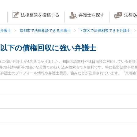
法律相談を投稿する
弁護士を探す
法律Q
弁護士
京都市で法律相談できる弁護士
下京区で法律相談できる弁護士
円以下の債権回収に強い弁護士
回収に強い弁護士が4名見つかりました。初回面談無料や休日面談に対応している弁
権の時効中断等の細かな分野での絞り込み検索もでき便利です。特に荻野法律事務所
至弁護士のプロフィール情報や弁護士費用、強みなどが注目されています。『京都市
い』『140万円以下の債権回収のトラブル解決の実績豊富な近くの弁護士を検索し
相談予約したい』などでお困りの相談者さんにおすすめです。