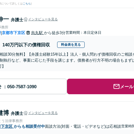
果について詳しくは
こちら
)
伸一
弁護士
インタビューを見る
事務所
府
京都市下京区
烏丸駅
から徒歩3分
営業時間：本日定休日
|
140万円以下の債権回収
料金表を見る
相談30分無料】【弁護士経験15年以上】法人・個人問わず債権回収のご相
制執行など、事案に応じた手段を講じます。債務者が行方不明の場合もまずは
可】
せ
メール
健博
弁護士
インタビューを見る
とう法律事務所
市下京区
からも相談受付中
面談方法(対面・電話・ビデオなど)は応相談
営業時間