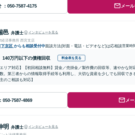
せ
メール
瑞邑
弁護士
インタビューを見る
律経済事務所 西宮支店
市下京区
からも相談受付中
面談方法(対面・電話・ビデオなど)は応相談
営業時
140万円以下の債権回収
料金表を見る
エリア対応】【初回相談無料】貸金／売掛金／製作費の回収等、速やかな対
数。第三者からの情報取得手続等も利用し、大切な資産を少しでも回収でき
主のご相談も対応】
メー
伸明
弁護士
インタビューを見る
イント法律事務所