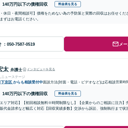
140万円以下の債権回収
料金表を見る
・休日・夜間相談可】債権をためない為の予防策と実際の回収はお任せくだ
まずはお電話ください。
せ
メー
宏太
弁護士
インタビューを見る
人ニューステージ
市下京区
からも相談受付中
面談方法(対面・電話・ビデオなど)は応相談
営業時間
140万円以下の債権回収
料金表を見る
エリア対応】【初回相談無料※時間制限なし】【企業からのご相談に注力】
販代金請求など幅広く対応【回収実績多数】交渉から訴訟、強制執行まで状