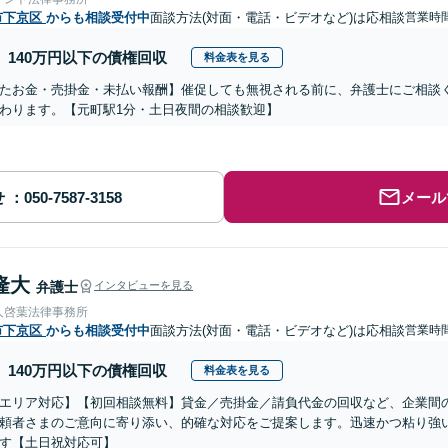
市下京区
からも相談受付中
面談方法(対面・電話・ビデオなど)は応相談
営業時間
140万円以下の債権回収
料金表を見る
たお金・売掛金・未払い報酬】催促しても無視される前に、弁護士にご相談
わります。【元町駅1分・土日夜間の相談歓迎】
せ
メール
隆大
弁護士
インタビューを見る
人啓葉法律事務所
市下京区
からも相談受付中
面談方法(対面・電話・ビデオなど)は応相談
営業時
140万円以下の債権回収
料金表を見る
エリア対応】【初回相談無料】貸金／売掛金／請負代金の回収など、企業間
頼者さまのご意向に寄り添い、的確な対応をご提案します。迅速かつ粘り強
す【土日祝対応可】