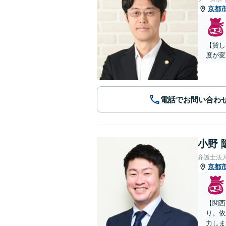
京都
【貸し
度が変
電話でお問い合わ
小野 
弁護士法
京都
【関西
り。依
力しま