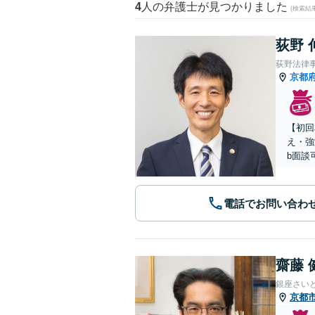
4
人の弁護士が見つかりました
(検索結
荻野 
荻野法律
京都
【初回
え・強
b面談
電話でお問い合わ
齋藤 
銀座さい
京都