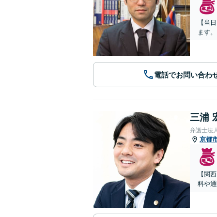
【当日
ます。
電話でお問い合わ
三浦 
弁護士法
京都
【関西
料や通