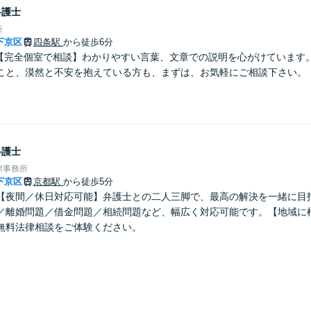
弁護士
所
下京区
四条駅
から徒歩6分
】【完全個室で相談】わかりやすい言葉、文章での説明を心がけています
こと、漠然と不安を抱えている方も、まずは、お気軽にご相談下さい。
弁護士
律事務所
下京区
京都駅
から徒歩5分
【夜間／休日対応可能】弁護士との二人三脚で、最高の解決を一緒に目
／離婚問題／借金問題／相続問題など、幅広く対応可能です。【地域に
無料法律相談をご体験ください。