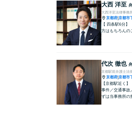
大西 洋至
大西洋至法律事務
京都府
京都市
|
【 四条駅6分
方はもちろんの
代次 徹也
京都駅前弁護士法
京都府
京都市
|
【京都駅近く】
事件／交通事故
ずは当事務所の