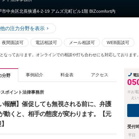
市中央区北長狭通4-2-19 アムズ元町ビル1階 BIZcomfort内
他の注力分野を表示
夜間面談可
電話相談可
メール相談可
WEB面談可
となっております。オンラインでの相談や打ち合わせにも対応しております
事例紹介
料金表
アクセス
力分野
電
05
ノースポイント法律事務所
※お電
えい
い報酬】催促しても無視される前に、弁護
が動くと、相手の態度が変わります。【元
迎】
受付
平日