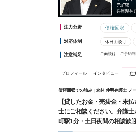
元町駅
兵庫県
神戸
注力分野
債権回収
対応体制
休日面談可
ご面談は、ご予約制
注意補足
プロフィール
インタビュー
注
債権回収での強み | 倉林 伸明弁護士 
【貸したお金・売掛金・未払
士にご相談ください。弁護士
町駅1分・土日夜間の相談歓