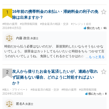
1
16年前の携帯料金の未払い・滞納料金の利子の免
除は出来ますか？
#時効の援用
#信用情報回復
#借金返済の相談・交渉
#クレジット会社
2018年4月5日
役にたった
61
内藤 政信
弁護士
時効だから払う必要はないのだが、 新規契約したいならそうもいかな
いでしょう。 損害金はカットしてもらいたいと時効をちら つかせて言
うのがいいでしょうね。 免除してくれるかどうかはわかりませんが。
2
友人から借りたお金を返済したいが、連絡が取れ
ず証拠もない場合、どのように対処すればよい
か？
#個人・プライベート
#借金返済の相談・交渉
#時効の援用
#信用情報回復
2024年1月28日
役にたった
8
匿名A
弁護士