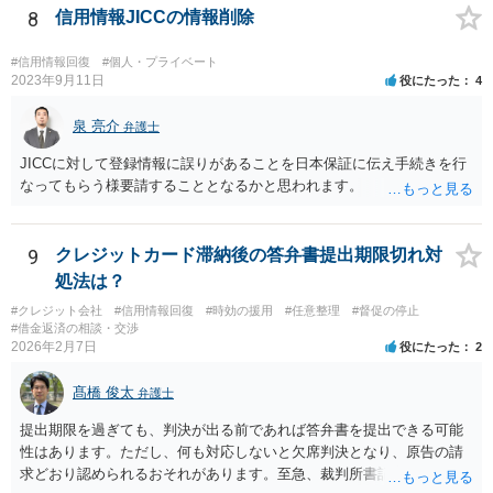
8
信用情報JICCの情報削除
#信用情報回復
#個人・プライベート
2023年9月11日
役にたった
4
泉 亮介
弁護士
JICCに対して登録情報に誤りがあることを日本保証に伝え手続きを行
なってもらう様要請することとなるかと思われます。
9
クレジットカード滞納後の答弁書提出期限切れ対
処法は？
#クレジット会社
#信用情報回復
#時効の援用
#任意整理
#督促の停止
#借金返済の相談・交渉
2026年2月7日
役にたった
2
髙橋 俊太
弁護士
提出期限を過ぎても、判決が出る前であれば答弁書を提出できる可能
性はあります。ただし、何も対応しないと欠席判決となり、原告の請
求どおり認められるおそれがあります。至急、裁判所書記官に連絡し