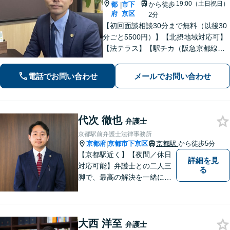
19:00（土日祝日）
都
市下
から徒歩
|
府
京区
2分
【初回面談相談30分まで無料（以後30
分ごと5500円）】【北摂地域対応可】
【法テラス】【駅チカ（阪急京都線烏
丸駅・京都市営地下鉄四条駅５番出口
徒歩４分、地下鉄五条駅１番出口徒歩
電話でお問い合わせ
メールでお問い合わせ
２分】丁寧にわかりやすく説明。オン
ラインなら全国対応可【夜間・休日面
談】
代次 徹也
弁護士
京都駅前弁護士法律事務所
京都府
京都市下京区
京都駅
から徒歩5分
|
【京都駅近く】【夜間／休日
詳細を見
対応可能】弁護士との二人三
る
脚で、最高の解決を一緒に目
指しましょう。刑事事件／交
通事故／離婚問題／借金問題
／相続問題など、幅広く対応
大西 洋至
可能です。【地域に根ざした
弁護士