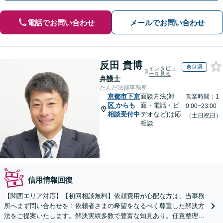
電話でお問い合わせ
メールでお問い合わせ
反田 貴博
奈良県
インタビュ
ーを見る
弁護士
たんだ法律事務所
京都市下京
面談方法(対
営業時間：1
区
からも
面・電話・ビ
0:00~23:00
相談受付中
デオなど)は応
（土日祝日）
相談
信用情報回復
【関西エリア対応】【初回相談無料】依頼費用が心配な方は、当事務
所へまず問い合わせを！依頼者さまの希望をなるべく尊重した解決方
法をご提案いたします。解決実績多数で豊富な知見あり。任意整理／