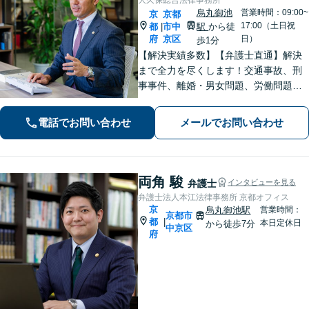
烏丸御池
営業時間：09:00~
京
京都
17:00（土日祝
都
市中
駅
から徒
|
府
京区
日）
歩1分
【解決実績多数】【弁護士直通】解決
まで全力を尽くします！交通事故、刑
事事件、離婚・男女問題、労働問題、
遺産相続、債務整理等のお悩みについ
てはお任せください。【子連れ対応
電話でお問い合わせ
メールでお問い合わせ
可】【土日夜間対応】
両角 駿
弁護士
インタビューを見る
弁護士法人本江法律事務所 京都オフィス
京
烏丸御池駅
営業時間：
京都市
都
|
本日定休日
から徒歩7分
中京区
府