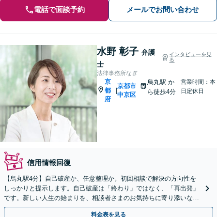
電話で面談予約
メールでお問い合わせ
水野 彰子
弁護
インタビューを見
る
士
法律事務所なぎ
京
烏丸駅
か
営業時間：本
京都市
都
|
日定休日
ら徒歩4分
中京区
府
信用情報回復
【烏丸駅4分】自己破産か、任意整理か。初回相談で解決の方向性を
しっかりと提示します。自己破産は「終わり」ではなく、「再出発」
です。新しい人生の始まりを、相談者さまのお気持ちに寄り添いなが
らサポートします【初回相談無料】【法テラス利用可】
料金表を見る