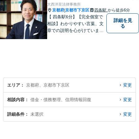
弁護士】まずは当事務所の無
大西洋至法律事務所
料法律相談をご体験くださ
京都府
京都市下京区
四条駅
から徒歩6分
|
い。
【 四条駅6分】【完全個室で
詳細を見
相談】わかりやすい言葉、文
る
章での説明を心がけていま
す。相談内容が明確な方はも
ちろんのこと、漠然と不安を
抱えている方も、まずは、お
気軽にご相談下さい。
エリア
京都府、京都市下京区
変更
相談内容
借金・債務整理、信用情報回復
変更
詳細条件
未選択
変更