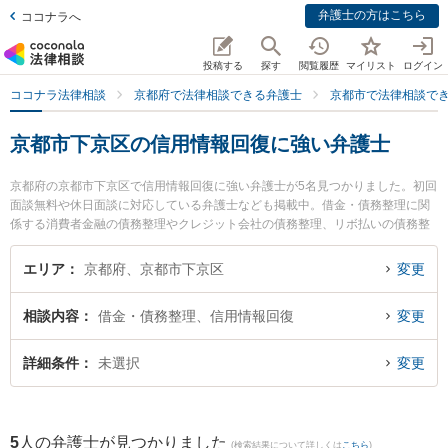
弁護士の方はこちら
ココナラへ
投稿する
探す
閲覧履歴
マイリスト
ログイン
ココナラ法律相談
京都府で法律相談できる弁護士
京都市で法律相談で
京都市下京区の信用情報回復に強い弁護士
京都府の京都市下京区で信用情報回復に強い弁護士が5名見つかりました。初回
面談無料や休日面談に対応している弁護士なども掲載中。借金・債務整理に関
係する消費者金融の債務整理やクレジット会社の債務整理、リボ払いの債務整
理等の細かな分野での絞り込み検索もでき便利です。特に法律事務所オフィ
ス・エトワレの小杉 和弁護士や荻野法律事務所の荻野 伸一弁護士、嶋田隼也法
エリア
京都府、京都市下京区
変更
律事務所の嶋田 隼也弁護士のプロフィール情報や弁護士費用、強みなどが注目
されています。『京都市下京区で土日や夜間に発生した信用情報回復のトラブ
相談内容
借金・債務整理、信用情報回復
変更
ルを今すぐに弁護士に相談したい』『信用情報回復のトラブル解決の実績豊富
な近くの弁護士を検索したい』『初回相談無料で信用情報回復を法律相談でき
る京都市下京区内の弁護士に相談予約したい』などでお困りの相談者さんにお
詳細条件
未選択
変更
すすめです。
5
人の弁護士が見つかりました
(検索結果について詳しくは
こちら
)