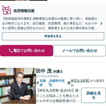
信用情報回復
【初回相談30分無料】経験豊富な弁護士が親身に寄り添い、依頼者さ
まの味方になります。自己破産、任意整理、個人再生など。わかりや
すい説明と迅速な対応を心がけ、相談者さまの人生の再出発を力強く
応援いたします。
料金表を見る
電話でお問い合わせ
メールでお問い合わせ
田中 茂
弁護士
田中茂法律事務所
神宮丸太町駅
から徒歩5
京都
京都市中京
|
府
区
分
【神宮丸太町駅 徒歩5分】困
詳細を見
りごとお悩みごとを抱えた人
る
たちや中小企業経営者の方々
に寄り添い、迅速、的確、丁