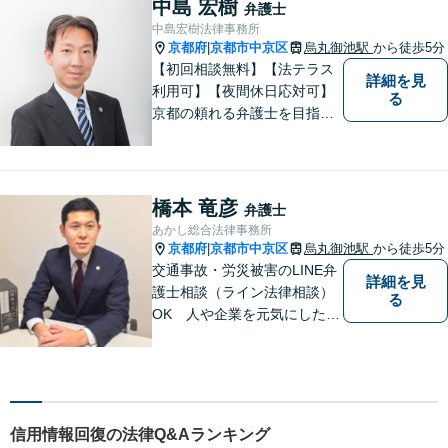
中島 宏樹
弁護士
談可能】【弁護士保険（特
中島宏樹法律事務所
約）全社対応いたします】
京都府
京都市中京区
烏丸御池駅
から徒歩5分
|
【初回相談無料】【法テラス
詳細を見
利用可】【夜間休日応対可】
る
京都の頼れる弁護士を目指し
ています。目線は低く、志は
高くをモットーに豊富な知識
と経験であなたの声を形にし
ます。
橋本 竜彦
弁護士
あかし総合法律事務所
京都府
京都市中京区
烏丸御池駅
から徒歩5分
|
交通事故・労災被害のLINE弁
詳細を見
護士相談（ライン法律相談）
る
OK 人や企業を元気にした
い、そんな思いで弁護士を志
しました。目の前の依頼者に
とって一番妥当な解決策を見
出すことを心がけています。
信用情報回復の法律Q&Aランキング