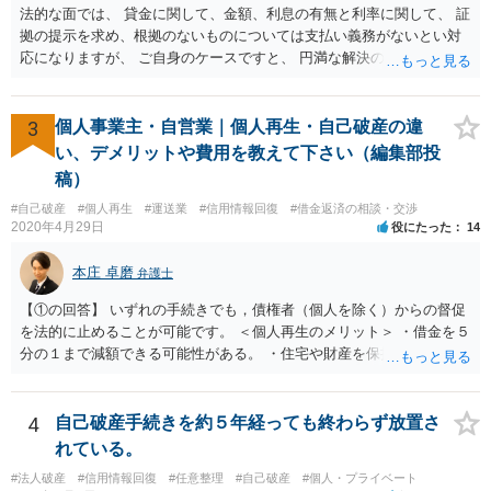
法的な面では、 貸金に関して、金額、利息の有無と利率に関して、 証
拠の提示を求め、根拠のないものについては支払い義務がないとい対
応になりますが、 ご自身のケースですと、 円満な解決のため、一定程
度譲歩することもありうるかと思います（譲歩すべきと言っているわ
けではありません）。 何某かの主張をされた場合、あらためて弁護士
に相談されるという形でよいかと思います。
3
個人事業主・自営業｜個人再生・自己破産の違
い、デメリットや費用を教えて下さい（編集部投
稿）
#自己破産
#個人再生
#運送業
#信用情報回復
#借金返済の相談・交渉
2020年4月29日
役にたった
14
本庄 卓磨
弁護士
【①の回答】 いずれの手続きでも，債権者（個人を除く）からの督促
を法的に止めることが可能です。 ＜個人再生のメリット＞ ・借金を５
分の１まで減額できる可能性がある。 ・住宅や財産を保持できる（た
だし，条件あり）。 ・借金の理由は問われない。 ・自己破産よりも心
理的抵抗が小さい（個人差あり）。 ＜自己破産のメリット＞ ・税金等
の滞納分を除き，借金を返済する必要がなくなる。 【②の回答】 ・個
4
自己破産手続きを約５年経っても終わらず放置さ
人再生・破産ともに，信用情報に事故情報（いわゆるブラックリス
れている。
ト）として登録されますので，５年～１０年ほどは新たに借金をする
#法人破産
#信用情報回復
#任意整理
#自己破産
#個人・プライベート
ことはできません。また，住宅や店舗を借りる際，保証会社の審査も