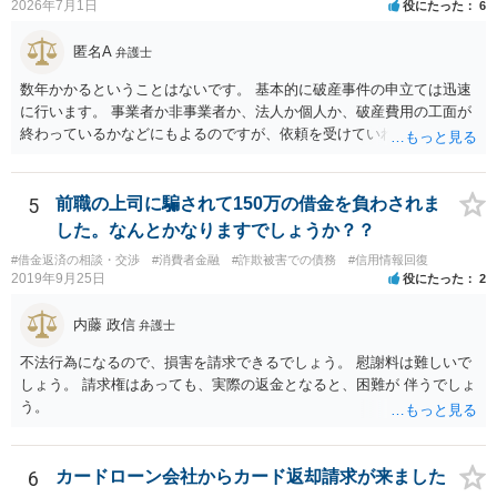
2026年7月1日
役にたった
6
通らなくなるため，保証人を立てて契約する必要がある場合がありま
す。 ・ご家族名義の財産を処分する必要はありません。 ・個人再生・
匿名A
弁護士
破産ともに，返済が困難な状況に陥っている以上，事業継続は難しい
場合が多いです。もっとも，手続き終了後，新たに事業を行うことは
数年かかるということはないです。 基本的に破産事件の申立ては迅速
できます。 ・個人再生・破産ともに，裁判所で手続きを進める際に官
に行います。 事業者か非事業者か、法人か個人か、破産費用の工面が
報に掲載されます。そのため，第三者に知られる可能性はゼロではあ
終わっているかなどにもよるのですが、依頼を受けていれば責任が発
りませんが，官報をチェックしている人はほとんどいないと思われる
生してきますので、 早急の申立てを目指します。１年を過ぎるなら危
ため，知られる可能性は低いと思います。なお，戸籍などに載るので
険信号・異常信号と思って頂いて結構です。 もし、新しく依頼をされ
はないかと心配される方がおられますが，そのようなことはありませ
る場合は、 スケジュール感を確認してみてください。 ①●月●日受任
5
前職の上司に騙されて150万の借金を負わされま
ん。 ＜個人再生のデメリット＞ ・借金が減額されるとはいえ，３年～
通知発送→②１～２か月で返答かえってくる。報告書作成しはじめる
した。なんとかなりますでしょうか？？
５年間は返済を継続する必要がある。 ・所有している財産の価値が大
→③さらに１カ月程度をめどに裁判所に破産申立て など教えてくれる
きい場合，借金が減らない場合がある。 ＜自己破産のデメリット＞ ・
#借金返済の相談・交渉
#消費者金融
#詐欺被害での債務
#信用情報回復
と思います（個人破産で破産費用も確保できている場合の例示なの
2019年9月25日
役にたった
2
借金の理由が問われ，場合によっては破産が認められない。 ・所有し
で、法人や積み立てが必要な場合はまた変わります。）
ている財産（２０万円以上の価値があるもの）は，原則として保持で
内藤 政信
きない。 【③の回答】 ３０万円～６０万円程度かと思います。 弁護
弁護士
士費用は分割で支払うことができる場合も多いので，弁護士と相談し
不法行為になるので、損害を請求できるでしょう。 慰謝料は難しいで
て支払いのスケジュールを決めます。 なお，ご依頼後は借金を返済す
しょう。 請求権はあっても、実際の返金となると、困難が 伴うでしょ
る必要はなくなるため，借金の返済に充てていた分を弁護士費用に充
う。
てることが可能です。 【④の回答】 手続上の注意点が多いため，ご自
身で進めることは相当難しく，リスクも伴います。 滞納が続くと訴訟
を起こされることもあり得るため，お早めに弁護士にご依頼されるこ
6
カードローン会社からカード返却請求が来ました
とをお勧めします。