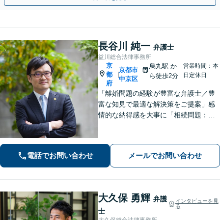
長谷川 純一
弁護士
益川総合法律事務所
京
烏丸駅
か
営業時間：本
京都市
都
|
日定休日
ら徒歩2分
中京区
府
「離婚問題の経験が豊富な弁護士／豊
富な知見で最適な解決策をご提案」感
情的な納得感を大事に「相続問題：親
族間で揉めたくない」という不安に寄
り添う。相続人同士の関係にも配慮
し、きめ細やかに対応【夜間面談あ
電話でお問い合わせ
メールでお問い合わせ
り】
大久保 勇輝
弁護
インタビューを見
る
士
大久保総合法律事務所