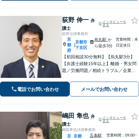
相談可】
荻野 伸一
弁
インタビューを
見る
護士
荻野法律事務所
京
烏丸駅
か
営業時間：本
京都市
都
|
日定休日
ら徒歩3分
下京区
府
【初回相談30分無料】【烏丸駅3分】
【弁護士経験15年以上】離婚・男女問
題／労働問題／相続トラブル／企業法
務など実績多数あり。丁寧なコミュニ
ケーションで、納得感のある解決を目
電話でお問い合わせ
メールでお問い合わせ
指します【宗教法人法務／医療法務も
ご相談ください】【Web面談可】
嶋田 隼也
弁
インタビューを
見る
護士
嶋田隼也法律事務所
五条駅
営業時間：09:00~
京
京都