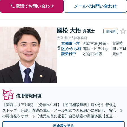
電話でお問い合わせ
メールでお問い合わせ
國松 大悟
弁護士
奈良県
大宮通り法律事務所
営業時
京都市下京
面談方法(対面・
区
からも相
電話・ビデオな
間：本日
談受付中
ど)は応相談
定休日
信用情報回復
【関西エリア対応】【分割払い可】【初回相談無料】速やかに督促を
ストップ｜弁護士直通の電話／メール相談できめ細かに対応し、安心
の再出発をサポート【地元奈良に密着】自己破産の実績多数【完全個
室】
料金表を見る