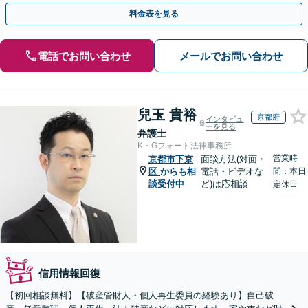
自己破産など【休日・夜間対応可】
料金表を見る
電話でお問い合わせ
メールでお問い合わせ
兒玉 貴裕
京都府
インタビュ
ーを見る
弁護士
K・Gフォート法律事務所
営業時
京都市下京
面談方法(対面・
区
からも相
電話・ビデオな
間：本日
談受付中
ど)は応相談
定休日
信用情報回復
【初回相談無料】【破産管財人・個人再生委員の経験あり】自己破