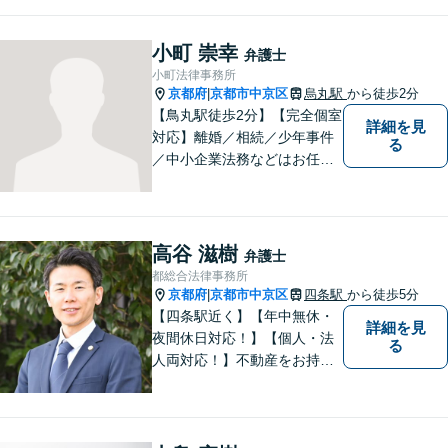
寧をモットーとして全力でそ
の解決にあたります。どんな
小町 崇幸
弁護士
に困難でも、常に明るく、前
小町法律事務所
向きな気持ちをもって、ご依
京都府
京都市中京区
烏丸駅
から徒歩2分
|
頼者様とともにより良い解決
【鳥丸駅徒歩2分】【完全個室
詳細を見
を目指します。
対応】離婚／相続／少年事件
る
／中小企業法務などはお任せ
ください。相談者様の状況を
的確に把握し、個々に寄り添
った対応をいたします。まず
はお気軽にご相談ください！
高谷 滋樹
弁護士
【近隣駐車場あり】
都総合法律事務所
京都府
京都市中京区
四条駅
から徒歩5分
|
【四条駅近く】【年中無休・
詳細を見
夜間休日対応！】【個人・法
る
人両対応！】不動産をお持ち
の方も、宅建資格者の弊所に
御相談ください！【LINE・Zo
om・オンライン相談に対応】
【24時間予約受付】【出張相