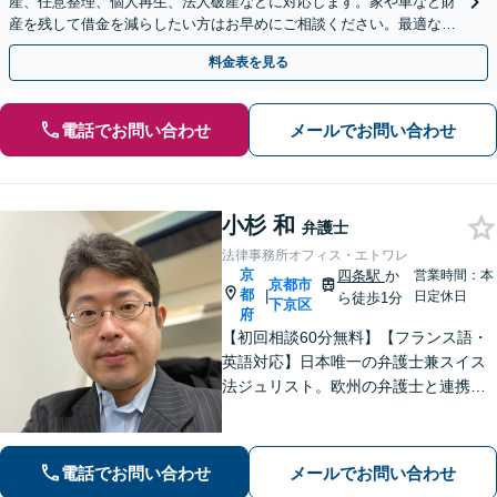
産、任意整理、個人再生、法人破産などに対応します。家や車など財
産を残して借金を減らしたい方はお早めにご相談ください。最適な解
決手段をご提案します【関西エリア対応】
料金表を見る
電話でお問い合わせ
メールでお問い合わせ
小杉 和
弁護士
法律事務所オフィス・エトワレ
京
四条駅
か
営業時間：本
京都市
都
|
日定休日
ら徒歩1分
下京区
府
【初回相談60分無料】【フランス語・
英語対応】日本唯一の弁護士兼スイス
法ジュリスト。欧州の弁護士と連携し
クロスボーダーで支援。最後まで粘り
強く寄り添います！在欧州資産の引き
上げ／英仏日契約法務／ハーグ条約案
電話でお問い合わせ
メールでお問い合わせ
件などお任せ【WEB対応｜休日・夜間