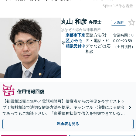
5件中 1-5件を表示
丸山 和彦
弁護士
大阪府
はなぞの綜合法律事務所
京都市下京
面談方法(対
営業時間：0
区
からも
面・電話・ビ
0:00~23:59
相談受付中
デオなど)は応
（土日祝日）
相談
信用情報回復
【初回相談完全無料／電話相談可】債権者からの催促を今すぐストッ
プ！無料相談で適切な解決方法を提示。ギャンブル・浪費による借金
であってもご相談下さい。「多重債務状態で借入を把握できていな
い」「マイホームを手放したくない」など【分割払い可】
料金表を見る