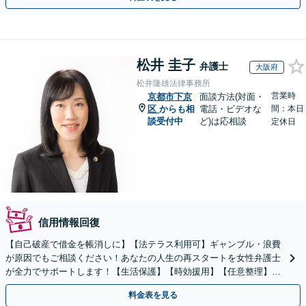
松井 圭子
弁護士
大阪府
松井隆雄法律事務所
営業時
京都市下京
面談方法(対面・
区
からも相
電話・ビデオな
間：本日
談受付中
ど)は応相談
定休日
信用情報回復
【自己破産で借金を帳消しに】【法テラス利用可】ギャンブル・浪費
が原因でもご相談ください！あなたの人生の再スタートを女性弁護士
が全力でサポートします！【生活保護】【時効援用】【任意整理】
【個人再生】
料金表を見る