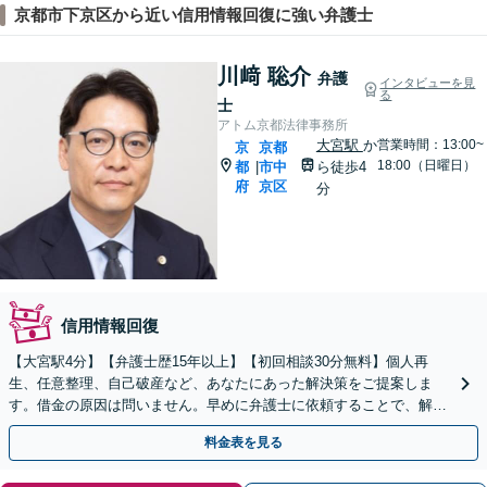
京都市下京区から近い信用情報回復に強い弁護士
川﨑 聡介
弁護
インタビューを見
る
士
アトム京都法律事務所
大宮駅
か
営業時間：13:00~
京
京都
18:00（日曜日）
都
市中
ら徒歩4
|
府
京区
分
信用情報回復
【大宮駅4分】【弁護士歴15年以上】【初回相談30分無料】個人再
生、任意整理、自己破産など、あなたにあった解決策をご提案しま
す。借金の原因は問いません。早めに弁護士に依頼することで、解決
できる可能性が高まります。ぜひご相談ください。
料金表を見る