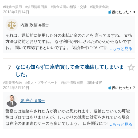
#時効の援用
#信用情報回復
#借金返済の相談・交渉
#消費者金融
2018年7月14日
役にたった
3
内藤 政信
弁護士
それは、返却前に使用した分の未払い金のことを 言ってますね。 支払
方法は従前どおりですね。 なぜ利用が停止されたのかわからないです
ね。 聞いて確認するといいですよ。 返済条件について話し合う事は当
然にできます。
7
なにも知らず口座売買して全て凍結してしまいま
した。
#消費者金融
#個人・プライベート
#信用情報回復
#闇金被害
2024年8月19日
役にたった
7
泉 亮介
弁護士
警察には連絡をされた方が良いかと思われます。逮捕についての可能
性はゼロではありませんが、しっかりの誠実に対応をされている場合
は在宅のまま進むケースも多いでしょう。 口座開設については銀行等
の対応次第ですが、凍結された名義と同名義の口座開設については断
られるケースも多いかと思われます。