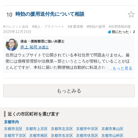
現状を確認のうえ、遅れてでも答弁書を提出した方がよいでしょう。
10
時効の援用送付先について相談
#クレジット会社
#個人・プライベート
#多重債務
#時効の援用
#信用情報回復
2025年12月15日
役にたった
2
借金・債務整理に強い弁護士
井上 祐司
弁護士
住所はウェブサイトで公開されている本社住所で問題ありません。厳
密には債権管理部や法務第～部というところが管轄していることがほ
とんどですが、本社に届いた郵便物は自動的に転送されます。 内容証
明郵便の場合、法人が相手方の場合はその代表者名を宛先に加えて記
すのが通例です。 なお、信用情報において三井住友カード株式会社が
債権者として表示されていればそこへ送るのが正解だとは思います
もっとみる
が、同社が貸付や立替によって取得した債権は完全子会社であるSMB
Cコンシューマーファイナンス株式会社が保有・管理していることが通
常です。念のため当時の担当部署に確認しておいた方がよいかもしれ
ません。
近くの市区町村を選び直す
京都市内
京都市北区
京都市上京区
京都市左京区
京都市中京区
京都市東山区
京都市下京区
京都市南区
京都市右京区
京都市伏見区
京都市山科区