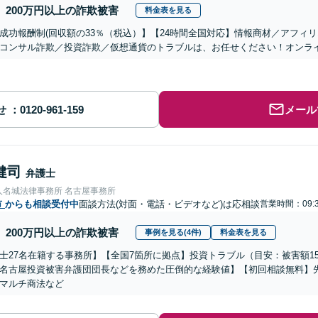
200万円以上の詐欺被害
料金表を見る
成功報酬制(回収額の33％（税込）】【24時間全国対応】情報商材／アフィ
コンサル詐欺／投資詐欺／仮想通貨のトラブルは、お任せください！オンラ
せ
メール
健司
弁護士
人名城法律事務所 名古屋事務所
市
からも相談受付中
面談方法(対面・電話・ビデオなど)は応相談
営業時間：09:3
200万円以上の詐欺被害
事例を見る(4件)
料金表を見る
士27名在籍する事務所】【全国7箇所に拠点】投資トラブル（目安：被害額1
名古屋投資被害弁護団団長などを務めた圧倒的な経験値】【初回相談無料】先
マルチ商法など