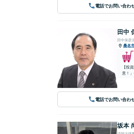
電話でお問い合わ
田中 
田中保彦
桑名
【投資
意！」
電話でお問い合わ
坂本 
清陵法律