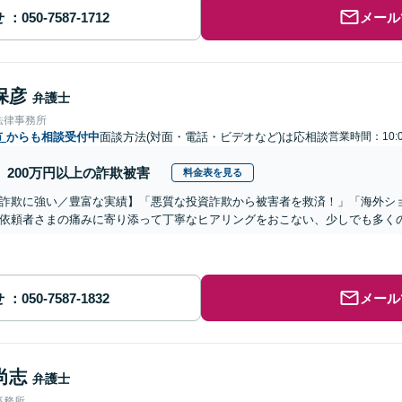
せ
メール
保彦
弁護士
法律事務所
市
からも相談受付中
面談方法(対面・電話・ビデオなど)は応相談
営業時間：10:0
200万円以上の詐欺被害
料金表を見る
詐欺に強い／豊富な実績】「悪質な投資詐欺から被害者を救済！」「海外シ
依頼者さまの痛みに寄り添って丁寧なヒアリングをおこない、少しでも多く
せ
メール
尚志
弁護士
事務所