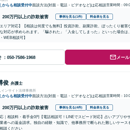
市
からも相談受付中
面談方法(対面・電話・ビデオなど)は応相談
営業時間：09:0
200万円以上の詐欺被害
事例を見る(1件)
料金表を見る
エリア対応】【相談は何度でも無料】投資詐欺、副業詐欺、ぼったくり被害
な対応が求められます。「騙された」「入金してしまった」といった場合は
・WEB相談可】
せ
メール
博俊
弁護士
人インサイト法律事務所
市
からも相談受付中
面談方法(対面・電話・ビデオなど)は応相談
営業時間：10:0
200万円以上の詐欺被害
事例を見る(4件)
料金表を見る
応｜相談料・着手金0円【電話相談可！LINEでスピード対応】占いアプリや
業者への返金請求。独自の経験・知識で、他事務所で断られた難しいケース
相談ください