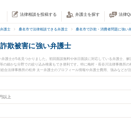
法律相談を投稿する
弁護士を探す
法律Q
弁護士
桑名市で法律相談できる弁護士
桑名市で詐欺・消費者問題に強い
の詐欺被害に強い弁護士
強い弁護士が5名見つかりました。初回面談無料や休日面談に対応している弁護士、
欺等の細かな分野での絞り込み検索もでき便利です。特に梅村・長谷川法律事務所の
勢湾総合法律事務所の松井 太一弁護士のプロフィール情報や弁護士費用、強みなどが
ぐに弁護士に相談したい』『200万円以上の詐欺被害のトラブル解決の実績豊富な近
内の弁護士に相談予約したい』などでお困りの相談者さんにおすすめです。
円以上