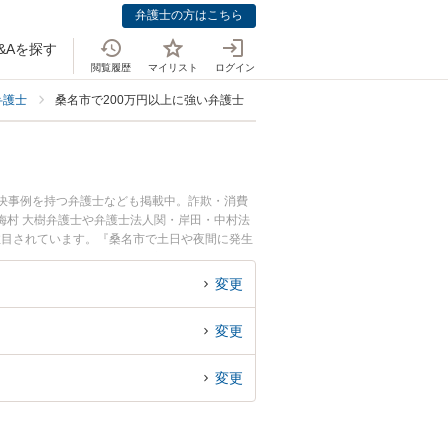
弁護士の方はこちら
&Aを探す
閲覧履歴
マイリスト
ログイン
弁護士
桑名市で200万円以上に強い弁護士
解決事例を持つ弁護士なども掲載中。詐欺・消費
梅村 大樹弁護士や弁護士法人関・岸田・中村法
注目されています。『桑名市で土日や夜間に発生
くの弁護士を検索したい』『初回相談無料で20
変更
変更
変更