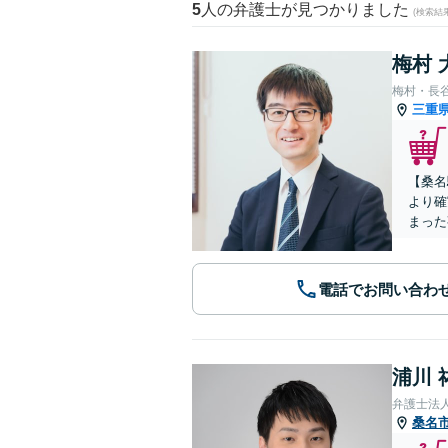
5
人の弁護士が見つかりました
(検索結
梅村 
梅村・長
三重
【桑名
より確
まった
電話でお問い合わ
浦川 
弁護士法
桑名