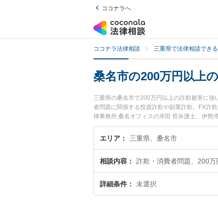
ココナラへ
ココナラ法律相談
三重県で法律相談できる
桑名市の200万円以上
三重県の桑名市で200万円以上の詐欺被害に
者問題に関係する投資詐欺や副業詐欺、FX詐
律事務所 桑名オフィスの岸田 哲弁護士、伊
した200万円以上の詐欺被害のトラブルを今す
0万円以上の詐欺被害を法律相談できる桑名市
エリア
三重県、桑名市
相談内容
詐欺・消費者問題、200万
詳細条件
未選択