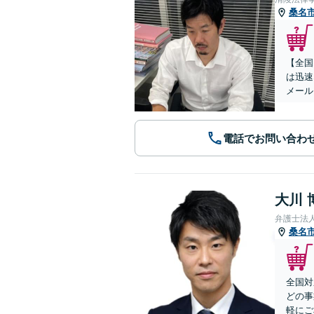
桑名
【全国
は迅速
メール
電話でお問い合わ
大川 
弁護士法
桑名
全国対
どの事
軽にご