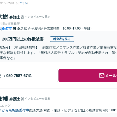
果について詳しくは
こちら
)
大樹
弁護士
インタビューを見る
谷川法律事務所
県
桑名市
桑名駅
から徒歩4分
営業時間：10:00~17:00（平日）
|
200万円以上の詐欺被害
料金表を見る
駅5分】【初回相談無料】「副業詐欺／ロマンス詐欺／投資詐欺／情報商材
実な解決を目指します。「無料求人広告トラブル：契約が自動更新され、気
事例など」
せ
メール
祐輔
弁護士
インタビューを見る
人エッグ
市
からも相談受付中
面談方法(対面・電話・ビデオなど)は応相談
営業時間：00:0