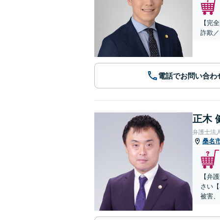
【完全
詐欺／
電話でお問い合わ
正木 
弁護士法
桑名
【弁護
さい【
被害、