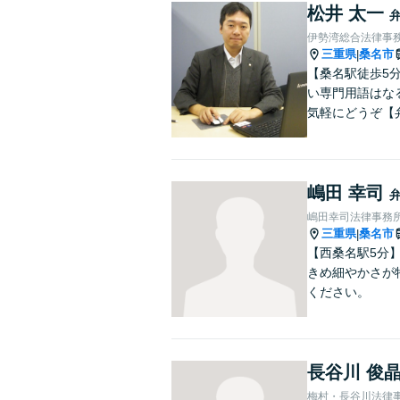
松井 太一
伊勢湾総合法律事
三重県
桑名市
|
【桑名駅徒歩5
い専門用語はな
気軽にどうぞ【
嶋田 幸司
嶋田幸司法律事務
三重県
桑名市
|
【西桑名駅5分
きめ細やかさが
ください。
長谷川 俊
梅村・長谷川法律