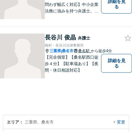
詳細を見
問わず幅広く対応】中小企業
る
法務に強みを持つ弁護士。個
人事務所ならではのきめ細や
かさが特徴です。依頼者様の
本質的な問題解決に貢献いた
長谷川 俊晶
します。お困りごとは、お気
弁護士
軽にご相談ください。
梅村・長谷川法律事務所
三重県
桑名市
桑名駅
から徒歩4分
|
【完全個室】【桑名駅西口徒
詳細を見
歩４分】【駐車場あり】【夜
る
間・休日相談対応】
エリア
三重県、桑名市
変更