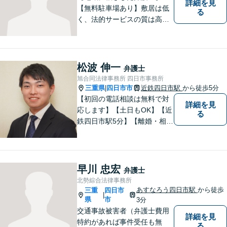
詳細を見
【無料駐車場あり】敷居は低
る
く、法的サービスの質は高く
をモットーに、ご相談者の立
場に立って、問題の解決を目
指します。交通事故／借金問
題／離婚問題／相続問題／企
松波 伸一
弁護士
業法務など、幅広く対応可
旭合同法律事務所 四日市事務所
能。【明確な料金体系】どう
三重県
四日市市
近鉄四日市駅
から徒歩5分
|
ぞご連絡ください。
【初回の電話相談は無料で対
詳細を見
応します】【土日もOK】【近
る
鉄四日市駅5分】【離婚・相続
問題】困っている方の力にな
れる様、話を聞き、寄り添い
ます【後見業務などの民事・
刑事事件全般】双方ともに納
早川 忠宏
弁護士
得する解決を目指します【交
北勢綜合法律事務所
通事故】示談金の増額に向け
あすなろう四日市駅
から徒歩
三重
四日市
|
尽力
県
市
3分
交通事故被害者（弁護士費用
詳細を見
特約があれば事件受任も無
る