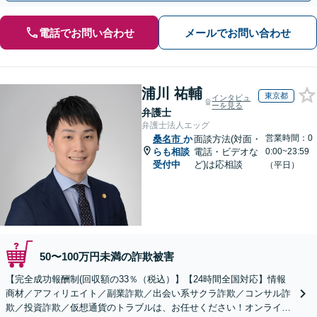
電話でお問い合わせ
メールでお問い合わせ
浦川 祐輔
東京都
インタビュ
ーを見る
弁護士
弁護士法人エッグ
営業時間：0
桑名市
か
面談方法(対面・
らも相談
電話・ビデオな
0:00~23:59
受付中
ど)は応相談
（平日）
50〜100万円未満の詐欺被害
【完全成功報酬制(回収額の33％（税込）】【24時間全国対応】情報
商材／アフィリエイト／副業詐欺／出会い系サクラ詐欺／コンサル詐
欺／投資詐欺／仮想通貨のトラブルは、お任せください！オンライン