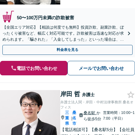
50〜100万円未満の詐欺被害
【全国エリア対応】【相談は何度でも無料】投資詐欺、副業詐欺、ぼ
ったくり被害など、幅広く対応可能です。詐欺被害は迅速な対応が求
められます。「騙された」「入金してしまった」といった場合は、お
早めにご相談ください。【電話・メール・WEB相談可】
料金表を見る
電話でお問い合わせ
メールでお問い合わせ
岸田 哲
弁護士
弁護士法人関・岸田・中村法律事務所 桑名オ
フィス
三
桑
桑名駅
か
営業時間：10:00~1
重
名
|
7:00（平日）
ら徒歩5分
県
市
【電話相談可】【桑名駅5分】【会社員