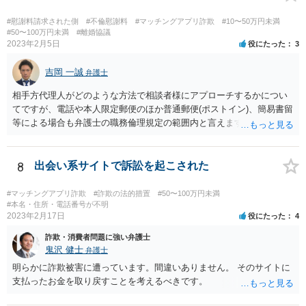
なたが、民事上又は刑事上の責任を負う恐れがあります。 重々ご注意
なさいますよう。
#慰謝料請求された側
#不倫慰謝料
#マッチングアプリ詐欺
#10〜50万円未満
#50〜100万円未満
#離婚協議
2023年2月5日
役にたった
3
吉岡 一誠
弁護士
相手方代理人がどのような方法で相談者様にアプローチするかについ
てですが、電話や本人限定郵便のほか普通郵便(ポストイン)、簡易書留
等による場合も弁護士の職務倫理規定の範囲内と言えますので、必ず
しも本人限定郵便により送られてくるとは限りません。 なお、相手方
が弁護士に依頼するより前に、先んじて相談者様が弁護士に依頼をす
る場合、相手方代理人は相談者様の代理人弁護士を飛び越えて相談者
8
出会い系サイトで訴訟を起こされた
様の自宅に書面を郵送することが職務倫理上許されなくなる(懲戒処分
の対象になり得る)ため、家族にバレてしまうことを回避したいという
#マッチングアプリ詐欺
#詐欺の法的措置
#50〜100万円未満
ご意向であれば、早めに弁護士に依頼をするというのも一つかと思い
#本名・住所・電話番号が不明
2023年2月17日
役にたった
4
ます(もちろん、このまま何事もなく終結する可能性もあるでしょうか
ら、藪蛇になるリスクもあるところではありますが)。 相手方がある話
詐欺・消費者問題に強い弁護士
ではあるので、最終的な和解の見通しは何とも言えませんが、弁護士
鬼沢 健士
弁護士
に依頼することで低額での和解に至れるということもあるでしょう。
明らかに詐欺被害に遭っています。間違いありません。 そのサイトに
支払ったお金を取り戻すことを考えるべきです。