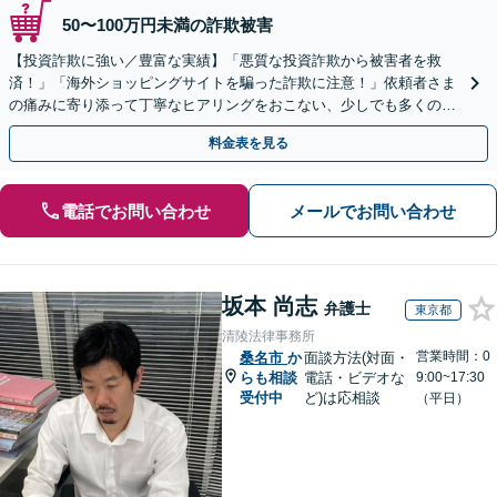
50〜100万円未満の詐欺被害
【投資詐欺に強い／豊富な実績】「悪質な投資詐欺から被害者を救
済！」「海外ショッピングサイトを騙った詐欺に注意！」依頼者さま
の痛みに寄り添って丁寧なヒアリングをおこない、少しでも多くの返
金が得られるよう尽力します！
料金表を見る
電話でお問い合わせ
メールでお問い合わせ
坂本 尚志
弁護士
東京都
清陵法律事務所
営業時間：0
桑名市
か
面談方法(対面・
らも相談
電話・ビデオな
9:00~17:30
受付中
ど)は応相談
（平日）