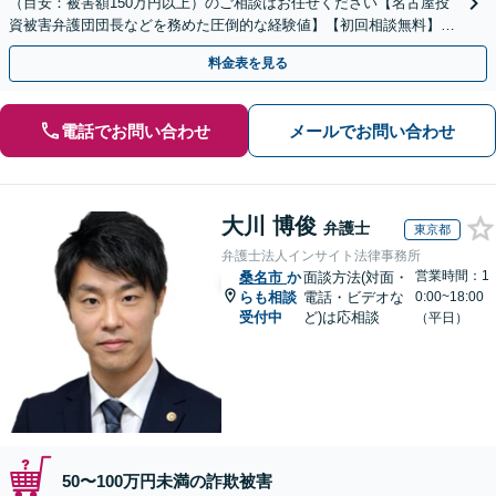
（目安：被害額150万円以上）のご相談はお任せください【名古屋投
資被害弁護団団長などを務めた圧倒的な経験値】【初回相談無料】先
物取引、証券取引、仮想通貨、FX被害、マルチ商法など
料金表を見る
電話でお問い合わせ
メールでお問い合わせ
大川 博俊
弁護士
東京都
弁護士法人インサイト法律事務所
営業時間：1
桑名市
か
面談方法(対面・
らも相談
電話・ビデオな
0:00~18:00
受付中
ど)は応相談
（平日）
50〜100万円未満の詐欺被害