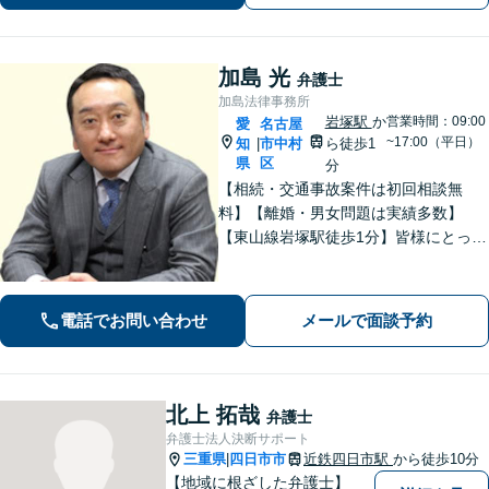
合わせください。
加島 光
弁護士
加島法律事務所
岩塚駅
か
営業時間：09:00
愛
名古屋
~17:00（平日）
知
市中村
ら徒歩1
|
県
区
分
【相続・交通事故案件は初回相談無
料】【離婚・男女問題は実績多数】
【東山線岩塚駅徒歩1分】皆様にとって
身近な、敷居の低い弁護士を目指して
います。
電話でお問い合わせ
メールで面談予約
北上 拓哉
弁護士
弁護士法人決断サポート
三重県
四日市市
近鉄四日市駅
から徒歩10分
|
【地域に根ざした弁護士】