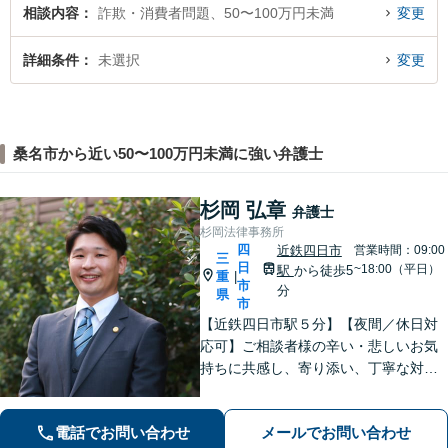
相談内容
詐欺・消費者問題、50〜100万円未満
変更
詳細条件
未選択
変更
桑名市から近い50〜100万円未満に強い弁護士
杉岡 弘章
弁護士
杉岡法律事務所
四
近鉄四日市
営業時間：09:00
三
日
~18:00（平日）
駅
から徒歩5
重
|
市
分
県
市
【近鉄四日市駅５分】【夜間／休日対
応可】ご相談者様の辛い・悲しいお気
持ちに共感し、寄り添い、丁寧な対応
を心がけます。離婚／不動産／借金／
相続／刑事事件など、幅広く対応【地
電話でお問い合わせ
メールでお問い合わせ
域に根ざした弁護士】お気軽にお問い