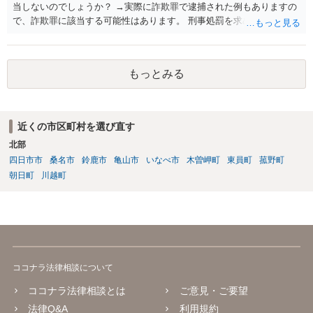
当しないのでしょうか？ →実際に詐欺罪で逮捕された例もありますの
で、詐欺罪に該当する可能性はあります。 刑事処罰を求めたいという
ことでしたら警察署でご相談ください。
もっとみる
近くの市区町村を選び直す
北部
四日市市
桑名市
鈴鹿市
亀山市
いなべ市
木曽岬町
東員町
菰野町
朝日町
川越町
ココナラ法律相談について
ココナラ法律相談とは
ご意見・ご要望
法律Q&A
利用規約