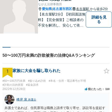
た不安を、どうぞお聞かせく
ながえ法律事務所
ださい。【電話・WEB相談も
愛知県
名古屋市西区
名古屋駅
から徒歩2分
|
対応可能】
【名古屋駅2分】【初回面談無
詳細を見
料】【完全個室】ご相談者の
る
不安を解消し、安心して依頼
いただけるよう、わかりやす
い費用体系を心がけ、事前に
しっかりと説明を行います。
依頼者の気持ちに寄り添い、
最適な解決策をご提案するこ
50〜100万円未満の詐欺被害の法律Q&Aランキング
とを大切にしています。
1
家族に大金を騙し取られた
#50〜100万円未満
#振り込め詐欺
#本名・住所・電話番号が不明
#詐欺の法的措置
#返金請求
2022年12月28日
役にたった
110
峰岸 泉
弁護士
弁護士であれば、住民票等は職務上請求で取り寄せ、訴訟等を提起す