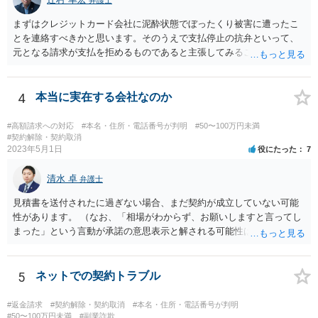
まずはクレジットカード会社に泥酔状態でぼったくり被害に遭ったこ
とを連絡すべきかと思います。そのうえで支払停止の抗弁といって、
元となる請求が支払を拒めるものであると主張してみることになるか
と思います。 なお、このような事例もありますが、救済されるのはな
かなかシビアかもしれません。 https://zenso.or.jp/wp-content/uploads/
JACAS173%e5%88%a4%e4%be%8b%e7%b4%b9%e4%bb%8b.pdf
4
本当に実在する会社なのか
#高額請求への対応
#本名・住所・電話番号が判明
#50〜100万円未満
#契約解除・契約取消
2023年5月1日
役にたった
7
清水 卓
弁護士
見積書を送付されたに過ぎない場合、まだ契約が成立していない可能
性があります。 （なお、「相場がわからず、お願いしますと言ってし
まった」という言動が承諾の意思表示と解される可能性はあります
が、口頭に過ぎない場合には、承諾の意思表示にはあたらないと争え
る余地があるかもしれません）。 いずれにしても、相手会社の実在
等に不安を感じるのであれば、相手方とのやりとりを一旦保留とし
5
ネットでの契約トラブル
て、見積書等の相手方の表示（名称、代表者名、住所等）を手がかり
に、法務局で商業•法人登記の登記事項証明書の入手を試みてみる方法
#返金請求
#契約解除・契約取消
#本名・住所・電話番号が判明
も考えられます（相手の会社が実在する会社なのか、やりとりしてい
#50〜100万円未満
#副業詐欺