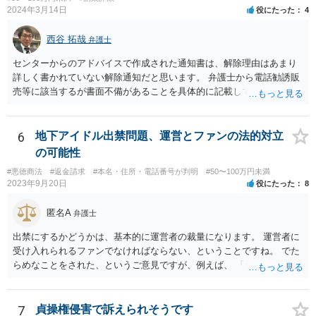
2024年3月14日
役にたった
4
る相手が代表権限を有しているのか等について、登記登録の有無や登
録内容を確かめることができます）。 【参考】法務局サイト https://w
西谷 拓哉
ww.moj.go.jp/MINJI/houjintouki.html
弁護士
センターからのアドバイスで作成された通知書は、解除理由はあまり
詳しく書かれていない解除通知だと思います。 弁護士から電話勧誘販
売等に該当するが書面不備があることを具体的に記載して返金を求め
る通知書を送付することで、返金交渉が進展する場合があります。 弁
護士から通知書をおくっても返事がない、低い金額しか返金を提案し
てこない場合、裁判所に提訴することを検討する必要があります。 セ
6
地下アイドル出禁問題、運営とファンの法的対立
ンターの方で、消費者事件を取り扱っている弁護士の紹介を受けられ
の可能性
ないか一度確認してみてください。
#悪徳商法
#返金請求
#本名・住所・電話番号が判明
#50〜100万円未満
2023年9月20日
役にたった
8
匿名A
弁護士
出禁にするかどうかは、基本的に運営者の裁量になります。 運営者に
受け入れられるファンでなければならない、ということですね。 でた
らめなことをされた、というご意見ですが、例えば、 「サービスを購
入したのに、サービスが受けられなくて、返金もされない。」 といっ
た事情があったのでしょうか。 公表するにしても、見る人に受け入れ
られる内容のものでなければなりません。 そうでなければ、逆に、あ
7
貞操権侵害で訴えられそうです