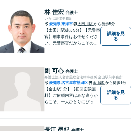
う、最後まで粘り強く弁護を
行います！【完全個室】
林 佳宏
弁護士
いろは法律事務所
愛知県
東海市
太田川駅
から徒歩5分
|
【太田川駅徒歩5分】【元警察
詳細を見
官】刑事事件はお任せくださ
る
い。元警察官だからこその視
点で、有利な解決を目指しま
す。粘り強い交渉を行いま
す。相手側の無理難題に屈す
ることはございません。元警
劉 可心
弁護士
察官の経験を活かした交通事
弁護士法人名古屋総合法律事務所 金山駅前事務所
故事案対応もいたします。
愛知県
名古屋市熱田区
金山駅
から徒歩1分
|
【金山駅1分】【初回面談無
詳細を見
料】ご依頼内容はみな違うか
る
らこそ、一人ひとりにぴった
りの解決を大切にしていま
す。 あなたにとって一番良い
結果を一緒に目指してまいり
ます。誰にも話せず抱えてき
長江 昂紀
弁護士