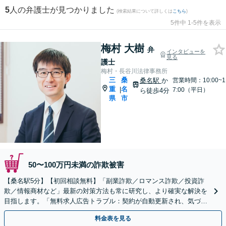
5
人の弁護士が見つかりました
(検索結果について詳しくは
こちら
)
5件中 1-5件を表示
梅村 大樹
弁
インタビューを
見る
護士
梅村・長谷川法律事務所
三
桑
桑名駅
か
営業時間：10:00~1
重
名
|
7:00（平日）
ら徒歩4分
県
市
50〜100万円未満の詐欺被害
【桑名駅5分】【初回相談無料】「副業詐欺／ロマンス詐欺／投資詐
欺／情報商材など」最新の対策方法も常に研究し、より確実な解決を
目指します。「無料求人広告トラブル：契約が自動更新され、気づい
たときには高額請求に発展してしまった事例など」
料金表を見る