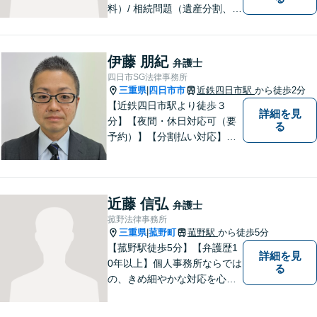
料）/ 相続問題（遺産分割、遺
言等）。是非一度ご相談くだ
さい。
伊藤 朋紀
弁護士
四日市SG法律事務所
三重県
四日市市
近鉄四日市駅
から徒歩2分
|
【近鉄四日市駅より徒歩３
詳細を見
分】【夜間・休日対応可（要
る
予約）】【分割払い対応】
【弁護士歴１０年以上】 法律
相談を大切にしています。ま
ずはできる限り丁寧にお聞き
して、一緒に解決方法を考え
近藤 信弘
弁護士
る手助けをさせていただけれ
菰野法律事務所
ばと思いますので、お気軽に
三重県
菰野町
菰野駅
から徒歩5分
|
ご相談ください。
【菰野駅徒歩5分】【弁護歴1
詳細を見
0年以上】個人事務所ならでは
る
の、きめ細やかな対応を心が
けています。「相談してよか
った」と思っていただけるよ