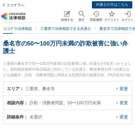
弁護士の方はこちら
ココナラへ
投稿する
探す
閲覧履歴
マイリスト
ログイン
ココナラ法律相談
三重県で法律相談できる弁護士
桑名市で法律相談で
桑名市の50〜100万円未満の詐欺被害に強い弁
護士
三重県の桑名市で50〜100万円未満の詐欺被害に強い弁護士が5名見つかりまし
た。初回面談無料や休日面談に対応している弁護士、解決事例を持つ弁護士な
ども掲載中。詐欺・消費者問題に関係する投資詐欺や副業詐欺、FX詐欺等の細
かな分野での絞り込み検索もでき便利です。特に梅村・長谷川法律事務所の梅
村 大樹弁護士や弁護士法人関・岸田・中村法律事務所 桑名オフィスの岸田 哲
エリア
三重県、桑名市
変更
弁護士、伊勢湾総合法律事務所の松井 太一弁護士のプロフィール情報や弁護士
費用、強みなどが注目されています。『桑名市で土日や夜間に発生した50〜10
相談内容
詐欺・消費者問題、50〜100万円未満
変更
0万円未満の詐欺被害のトラブルを今すぐに弁護士に相談したい』『50〜100万
円未満の詐欺被害のトラブル解決の実績豊富な近くの弁護士を検索したい』
『初回相談無料で50〜100万円未満の詐欺被害を法律相談できる桑名市内の弁
詳細条件
未選択
変更
護士に相談予約したい』などでお困りの相談者さんにおすすめです。