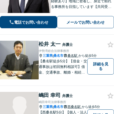
経験あり】地域に密着し、身近で頼れ
る事務所を目指しています【共同受任
可】相談後、少しでも前進できるよう
全力を尽くします。一人で悩まず、お
電話でお問い合わせ
メールでお問い合わせ
気軽にご相談ください【夜間土日相談
可（要予約）】
松井 太一
弁護士
伊勢湾総合法律事務所
三重県
桑名市
桑名駅
から徒歩5分
|
【桑名駅徒歩5分】【借金・交
詳細を見
通事故は初回無料相談可】借
る
金、交通事故、離婚・相続、
刑事事件など。難しい専門用
語はなるべく使わずに、分か
りやすい説明を心がけており
嶋田 幸司
ます。地域密着型の法律事務
弁護士
所です。お気軽にどうぞ【弁
嶋田幸司法律事務所
護士費用特約保険・法テラス
三重県
桑名市
西桑名駅
から徒歩5分
|
利用可】
【西桑名駅5分】【個人・法人