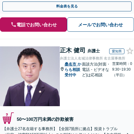
のみで解決も可能！
料金表を見る
電話でお問い合わせ
メールでお問い合わせ
正木 健司
弁護士
愛知県
弁護士法人名城法律事務所 名古屋事務所
営業時間：0
桑名市
か
面談方法(対面・
らも相談
電話・ビデオな
9:30~19:30
受付中
ど)は応相談
（平日）
50〜100万円未満の詐欺被害
【弁護士27名在籍する事務所】【全国7箇所に拠点】投資トラブル