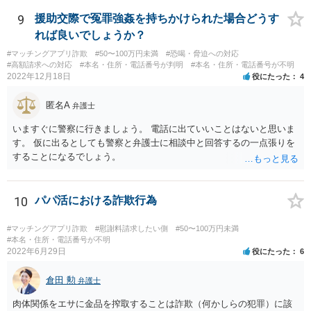
9
援助交際で冤罪強姦を持ちかけられた場合どうす
れば良いでしょうか？
#マッチングアプリ詐欺
#50〜100万円未満
#恐喝・脅迫への対応
#高額請求への対応
#本名・住所・電話番号が判明
#本名・住所・電話番号が不明
2022年12月18日
役にたった
4
匿名A
弁護士
いますぐに警察に行きましょう。 電話に出ていいことはないと思いま
す。 仮に出るとしても警察と弁護士に相談中と回答するの一点張りを
することになるでしょう。
10
パパ活における詐欺行為
#マッチングアプリ詐欺
#慰謝料請求したい側
#50〜100万円未満
#本名・住所・電話番号が不明
2022年6月29日
役にたった
6
倉田 勲
弁護士
肉体関係をエサに金品を搾取することは詐欺（何かしらの犯罪）に該