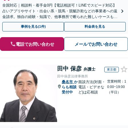
全国対応｜相談料・着手金0円【電話相談可！LINEでスピード対応】
占いアプリやサイト・出会い系・競馬・競艇詐欺などの事業者への返
金請求。独自の経験・知識で、他事務所で断られた難しいケースも解
決に導いた実績あり。まずはお気軽にご相談ください
事例を見る(1件)
料金表を見る
電話でお問い合わせ
メールでお問い合わせ
田中 保彦
弁護士
東京都
田中保彦法律事務所
営業時間：1
桑名市
か
面談方法(対面・
らも相談
電話・ビデオな
0:00~19:00
受付中
ど)は応相談
（平日）