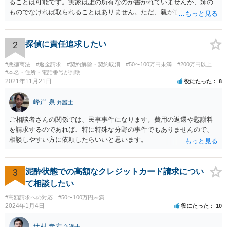
ることは可能です。実家は誰の所有なのか書かれていませんが、姉の
ものでなければ取られることはありません。ただ、親が亡くなって相
続手続未了の場合は問題が起きますので、早めに対応をとった方がい
いでしょう。
2
探偵に責任追求したい
#悪徳商法
#返金請求
#契約解除・契約取消
#50〜100万円未満
#200万円以上
#本名・住所・電話番号が判明
2021年11月21日
役にたった
8
峰岸 泉
弁護士
ご相談者さんの関係では、民事事件になります。費用の返還や慰謝料
を請求するのであれば、特に特殊な分野の事件でもありませんので、
相談しやすい方に依頼したらいいと思います。
3
泥酔状態での高額なクレジットカード請求につい
て相談したい
#高額請求への対応
#50〜100万円未満
2024年1月4日
役にたった
10
辻村 幸宏
弁護士