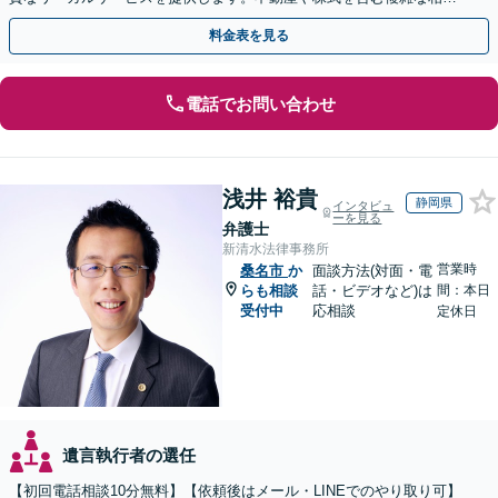
もお任せください【休日・夜間対応OK】
料金表を見る
電話でお問い合わせ
浅井 裕貴
静岡県
インタビュ
ーを見る
弁護士
新清水法律事務所
営業時
桑名市
か
面談方法(対面・電
らも相談
話・ビデオなど)は
間：本日
受付中
応相談
定休日
遺言執行者の選任
【初回電話相談10分無料】【依頼後はメール・LINEでのやり取り可】