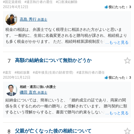
#固定資産税
#遺言執行者の選任
#口座凍結解除
2021年4月12日
役にたった
3
高島 秀行
弁護士
税金の相談は、弁護士でなく税理士に相談された方がよいと思いま
す。 一般的に、生前に名義変更されると贈与税が課され、相続税より
も多く税金がかかります。 ただ、相続時精算課税制度を取れば、実質
的に相続税と同等の税金で済む可能性があります。 実際に税理士にど
ういう場合にどれくらい税金がかかるか計算してもらって どういう方
針を取るか決められたらよいと思います。
7
高額の結納金について無効かどうか
#遺言
#相続放棄
#成年後見(生前の財産管理)
#遺言執行者の選任
2020年11月12日
役にたった
3
相続・遺言に強い弁護士
磯田 直也
弁護士
結納金については、簡単にいうと、「婚約成立の証であり、両家の関
係を良くするための一種の贈与」と理解されています。 贈与契約に類
するという理解からすると、書面で贈与の約束をしないと相手方は支
払いを請求できません。 反面、実際に支払ったあとから返金を求める
ことは困難です。 くれぐれも今後お気をつけください。 弁護士に対応
を依頼されるのも悪くはありませんが、感情的な理由が強いと思いま
8
父親が亡くなった後の相続について