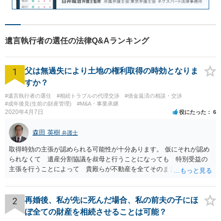
遺言執行者の選任の法律Q&Aランキング
1
父は無過失により土地の権利取得の時効となりま
すか？
#遺言執行者の選任
#相続トラブルの代理交渉
#借金返済の相談・交渉
#成年後見(生前の財産管理)
#M&A・事業承継
2020年4月7日
役にたった
6
森田 英樹
弁護士
取得時効の主張が認められる可能性が十分あります。 仮にそれが認め
られなくて 遺産分割協議を叔母と行うことになっても 特別受益の
主張を行うことによって 貴殿らが不動産を全てそのまま取得できる
ことが可能でしょう。
2
再婚後、私が先に死んだ場合、私の前夫の子にほ
ぼ全ての財産を相続させることは可能？