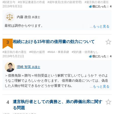
#財産分与
#自筆証書遺言の作成
#成年後見(生前の財産管理)
#遺言執行者の選任
2019年9月3日
役にたった
4
内藤 政信
弁護士
最初は調停からやります。
3
相続における15年前の借用書の効力について
#遺言執行者の選任
#時効の援用
#M&A・事業承継
#契約書・借用書なし
2019年5月21日
役にたった
4
理崎 智英
弁護士
＞債務免除＝贈与＝特別受益という解釈で宜しいでしょうか？ そのよ
うなご理解でよろしいかと存じます。 借用書の偽造については、偽造
した人物が特定できるかどうかが重要ですね。
4
遺言執行者としての責務と、弟の葬儀出席に関す
る問題