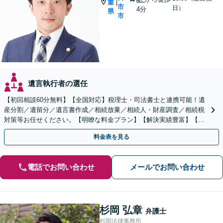
重
|
市
日）
4分
県
市
遺言執行者の選任
【初回相談60分無料】【全国対応】税理士・司法書士と連携可能！遺
産分割／遺留分／遺言書作成／相続放棄／相続人・財産調査／相続税
対策等お任せください。【明瞭な料金プラン】【解決実績豊富】【電
話相談可】
料金表を見る
電話でお問い合わせ
メールでお問い合わせ
杉岡 弘章
弁護士
杉岡法律事務所