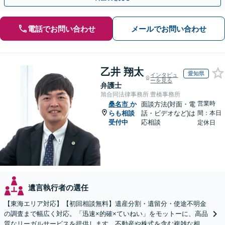
電話でお問い合わせ
メールでお問い合わせ
乙井 翔太
愛知県
インタビュ
ーを見る
弁護士
旭合同法律事務所 豊橋事務所
営業時
桑名市
か
面談方法(対面・電
らも相談
話・ビデオなど)は
間：本日
受付中
応相談
定休日
遺言執行者の選任
【東海エリア対応】【初回相談無料】遺産分割・遺留分・使途不明金
の調査まで幅広く対応。「迅速×的確×ていねい」をモットーに、高品
質なリーガルサービスを提供します。不動産や株式を含む複雑な相続