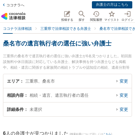
弁護士の方はこちら
ココナラへ
投稿する
探す
閲覧履歴
マイリスト
ログイン
ココナラ法律相談
三重県で法律相談できる弁護士
桑名市で法律相談で
桑名市の遺言執行者の選任に強い弁護士
三重県の桑名市で遺言執行者の選任に強い弁護士が6名見つかりました。初回面
談無料や休日面談に対応している弁護士、解決事例を持つ弁護士なども掲載
中。相続・遺言に関係する家族間の相続トラブルや認知症の相続、遺産分割等
の細かな分野での絞り込み検索もでき便利です。特に弁護士法人関・岸田・中
村法律事務所 桑名オフィスの岸田 哲弁護士や梅村・長谷川法律事務所の梅村
エリア
三重県、桑名市
変更
大樹弁護士、伊勢湾総合法律事務所の松井 太一弁護士のプロフィール情報や弁
護士費用、強みなどが注目されています。『桑名市で土日や夜間に発生した遺
相談内容
相続・遺言、遺言執行者の選任
変更
言執行者の選任のトラブルを今すぐに弁護士に相談したい』『遺言執行者の選
任のトラブル解決の実績豊富な近くの弁護士を検索したい』『初回相談無料で
遺言執行者の選任を法律相談できる桑名市内の弁護士に相談予約したい』など
詳細条件
未選択
変更
でお困りの相談者さんにおすすめです。
6
人の弁護士が見つかりました
(検索結果について詳しくは
こちら
)