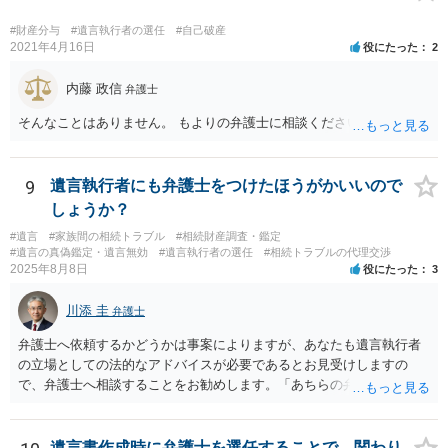
すので法的観点から説得を試みても解決は難しいように思います。
#財産分与
#遺言執行者の選任
#自己破産
2021年4月16日
役にたった
2
内藤 政信
弁護士
そんなことはありません。 もよりの弁護士に相談ください。
9
遺言執行者にも弁護士をつけたほうがかいいので
しょうか？
#遺言
#家族間の相続トラブル
#相続財産調査・鑑定
#遺言の真偽鑑定・遺言無効
#遺言執行者の選任
#相続トラブルの代理交渉
2025年8月8日
役にたった
3
川添 圭
弁護士
弁護士へ依頼するかどうかは事案によりますが、あなたも遺言執行者
の立場としての法的なアドバイスが必要であるとお見受けしますの
で、弁護士へ相談することをお勧めします。「あちらの弁護士」（元
嫁と娘の弁護士のことでしょうか）へ聴いても、自分に有利な主張や
誘導しかしてこないと思います。
遺言書作成時に弁護士を選任することで、関わり