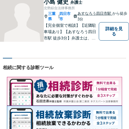
小島 健史
弁護士
北勢綜合法律事務所
あすなろう四日市駅
から徒歩
三重
四日市
|
県
市
3分
【完全個室で相談】【近隣駐
詳細を見
車場あり】【あすなろう四日
る
市駅 徒歩3分】弁護士は、依
頼者の方のサポーターです。
わからないことがあれば、何
でも聞いてください。 問題解
決に向かって一緒に頑張りま
相続に関する診断ツール
しょう。