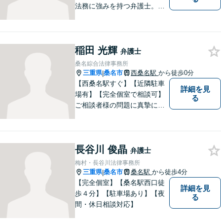
法務に強みを持つ弁護士。個
人事務所ならではのきめ細や
かさが特徴です。依頼者様の
本質的な問題解決に貢献いた
稲田 光輝
します。お困りごとは、お気
弁護士
軽にご相談ください。
桑名綜合法律事務所
三重県
桑名市
西桑名駅
から徒歩0分
|
【西桑名駅すぐ】【近隣駐車
詳細を見
場有】【完全個室で相談可】
る
ご相談者様の問題に真摯に向
き合い、解決に向けて全力で
サポートいたします。どんな
年代の方でも安心してご相談
長谷川 俊晶
いただける、信頼と実績のあ
弁護士
る弁護士でありたいと思って
梅村・長谷川法律事務所
います。まずはお気軽にお電
三重県
桑名市
桑名駅
から徒歩4分
|
話ください。
【完全個室】【桑名駅西口徒
詳細を見
歩４分】【駐車場あり】【夜
る
間・休日相談対応】