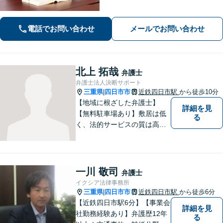
止まない」「FXや仮想通貨で大損し
た」に対応できます。自己破産や任意
電話でお問い合わせ
メールでお問い合わせ
整理、個人再生など幅広い解決方法を
提示【完全個室で安心】
北上 拓哉
弁護士
弁護士法人決断サポート
三重県
四日市市
近鉄四日市駅
から徒歩10分
|
【地域に根ざした弁護士】
詳細を見
【無料駐車場あり】敷居は低
る
く、法的サービスの質は高く
をモットーに、ご相談者の立
場に立って、問題の解決を目
指します。交通事故／借金問
題／離婚問題／相続問題／企
一川 敬司
弁護士
業法務など、幅広く対応可
イクシア法律事務所
能。【明確な料金体系】どう
三重県
四日市市
近鉄四日市駅
から徒歩6分
|
ぞご連絡ください。
【近鉄四日市駅6分】【事業会
詳細を見
社勤務経験あり】弁護歴12年
る