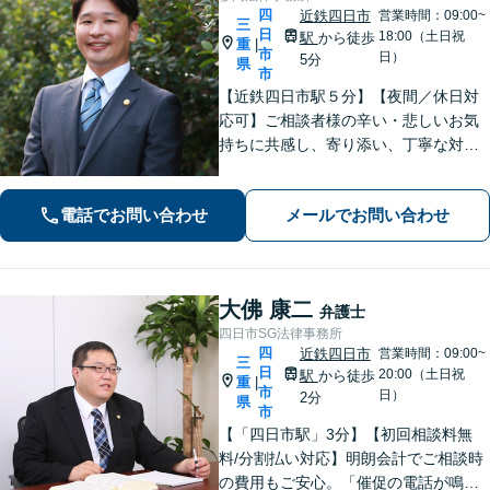
四
近鉄四日市
営業時間：09:00~
三
日
18:00（土日祝
駅
から徒歩
重
|
市
日）
5分
県
市
【近鉄四日市駅５分】【夜間／休日対
応可】ご相談者様の辛い・悲しいお気
持ちに共感し、寄り添い、丁寧な対応
を心がけます。離婚／不動産／借金／
相続／刑事事件など、幅広く対応【地
電話でお問い合わせ
メールでお問い合わせ
域に根ざした弁護士】お気軽にお問い
合わせください。
大佛 康二
弁護士
四日市SG法律事務所
四
近鉄四日市
営業時間：09:00~
三
日
20:00（土日祝
駅
から徒歩
重
|
市
日）
2分
県
市
【「四日市駅」3分】【初回相談料無
料/分割払い対応】明朗会計でご相談時
の費用もご安心。「催促の電話が鳴り