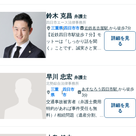
れる様、話を聞き、寄り添い
ます【後見業務などの民事・
刑事事件全般】双方ともに納
鈴木 克昌
弁護士
得する解決を目指します【交
四日市エース法律事務所
通事故】示談金の増額に向け
三重県
四日市市
近鉄名古屋駅
から徒歩7分
|
尽力
【近鉄四日市駅徒歩７分】モ
詳細を見
ットーは『しっかり話を聞
る
く』ことです。誠実さと実直
さを取り柄に、一つ一つの案
件に真摯に向き合います。離
婚問題／企業法務／労働問題
（使用者側）／交通事故／相
早川 忠宏
弁護士
続問題など、幅広く対応。お
北勢綜合法律事務所
気軽にご相談ください。
あすなろう四日市駅
から徒歩
三重
四日市
|
県
市
3分
交通事故被害者（弁護士費用
詳細を見
特約があれば事件受任も無
る
料）/ 相続問題（遺産分割、遺
言等）。是非一度ご相談くだ
さい。