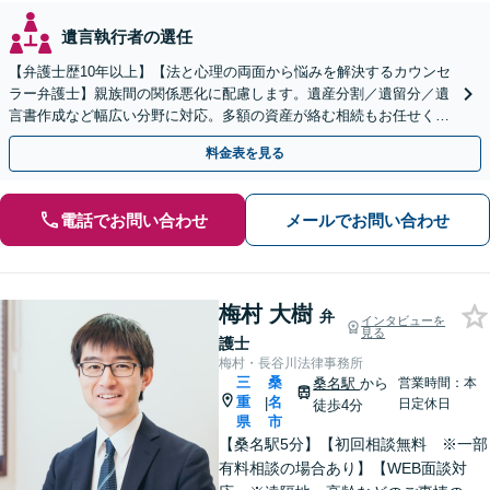
遺言執行者の選任
【弁護士歴10年以上】【法と心理の両面から悩みを解決するカウンセ
ラー弁護士】親族間の関係悪化に配慮します。遺産分割／遺留分／遺
言書作成など幅広い分野に対応。多額の資産が絡む相続もお任せくだ
さい。【夜間・休日の相談可能】【駐車場完備】
料金表を見る
電話でお問い合わせ
メールでお問い合わせ
梅村 大樹
弁
インタビューを
見る
護士
梅村・長谷川法律事務所
三
桑
桑名駅
から
営業時間：本
重
名
|
日定休日
徒歩4分
県
市
【桑名駅5分】【初回相談無料 ※一部
有料相談の場合あり】【WEB面談対