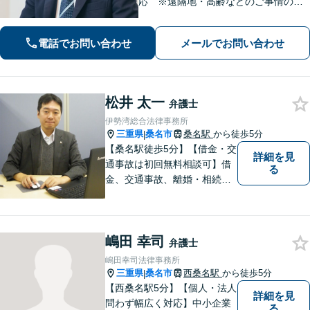
応 ※遠隔地・高齢などのご事情のあ
る場合】【分割払い対応】【休日・夜
間相談可】
電話でお問い合わせ
メールでお問い合わせ
松井 太一
弁護士
伊勢湾総合法律事務所
三重県
桑名市
桑名駅
から徒歩5分
|
【桑名駅徒歩5分】【借金・交
詳細を見
通事故は初回無料相談可】借
る
金、交通事故、離婚・相続、
刑事事件など。難しい専門用
語はなるべく使わずに、分か
りやすい説明を心がけており
嶋田 幸司
ます。地域密着型の法律事務
弁護士
所です。お気軽にどうぞ【弁
嶋田幸司法律事務所
護士費用特約保険・法テラス
三重県
桑名市
西桑名駅
から徒歩5分
|
利用可】
【西桑名駅5分】【個人・法人
詳細を見
問わず幅広く対応】中小企業
る