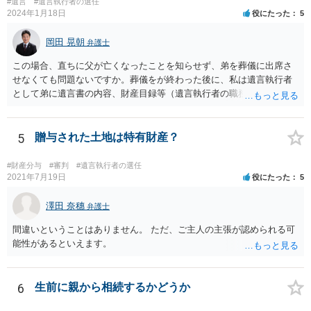
#遺言
#遺言執行者の選任
2024年1月18日
役にたった
5
岡田 晃朝
弁護士
この場合、直ちに父が亡くなったことを知らせず、弟を葬儀に出席さ
せなくても問題ないですか。葬儀をが終わった後に、私は遺言執行者
として弟に遺言書の内容、財産目録等（遺言執行者の職務）を知らせ
ればよいですか。 葬儀は喪主が主催する行事ですから、誰を参加させ
るかは喪主の自由です。 呼ばなくてもかまいません。 そもそも、そう
いう法律関係にありません。 遺言の内容と遺産の総額の通知、公正証
5
贈与された土地は特有財産？
書でない場合は遺言の検認については、執行者に通知義務があるの
で、対応しましょう。 そのあとは遺留分の請求などがあればそれへの
#財産分与
#審判
#遺言執行者の選任
対応となるでしょう。
2021年7月19日
役にたった
5
澤田 奈穗
弁護士
間違いということはありません。 ただ、ご主人の主張が認められる可
能性があるといえます。
6
生前に親から相続するかどうか