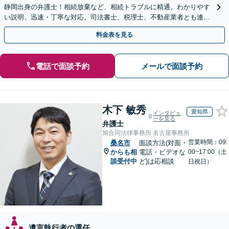
静岡出身の弁護士！相続放棄など、相続トラブルに精通。わかりやす
い説明、迅速・丁寧な対応。司法書士、税理士、不動産業者とも連携
し、遺産相続をトータルサポート【完全個室相談】
料金表を見る
電話で面談予約
メールで面談予約
木下 敏秀
愛知県
インタビュ
ーを見る
弁護士
旭合同法律事務所 名古屋事務所
営業時間：09:
桑名市
面談方法(対面・
からも相
電話・ビデオな
00~17:00（土
談受付中
ど)は応相談
日祝日）
遺言執行者の選任