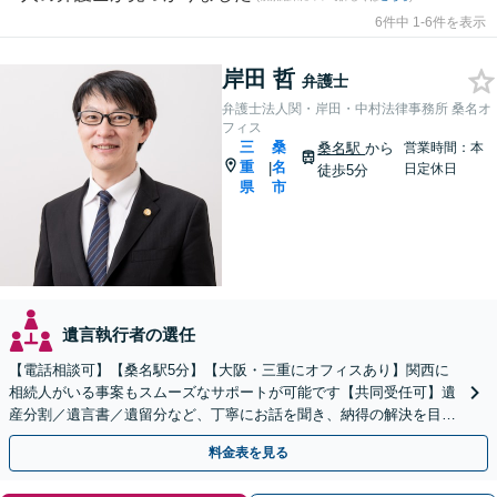
6件中 1-6件を表示
岸田 哲
弁護士
弁護士法人関・岸田・中村法律事務所 桑名オ
フィス
三
桑
桑名駅
から
営業時間：本
重
名
|
日定休日
徒歩5分
県
市
遺言執行者の選任
【電話相談可】【桑名駅5分】【大阪・三重にオフィスあり】関西に
相続人がいる事案もスムーズなサポートが可能です【共同受任可】遺
産分割／遺言書／遺留分など、丁寧にお話を聞き、納得の解決を目指
します【土日夜間・当日相談可（要予約）】
料金表を見る