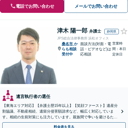
電話でお問い合わせ
メールでお問い合わせ
津木 陽一郎
弁護士
静岡県
JPS総合法律事務所 浜松オフィス
営業時
桑名市
か
面談方法(対面・電
らも相談
話・ビデオなど)は
間：本日
受付中
応相談
定休日
遺言執行者の選任
【東海エリア対応】【弁護士歴15年以上】【笑顔ファースト】遺産分
割協議、不動産相続、遺留分侵害額請求など、幅広く対応していま
す。相続の生前対策にも注力しています。親族間で争いを避けるため
にも、お早めにご相談ください。【初回面談無料】
料金表を見る