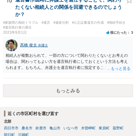
10
たくない相続人との関係を回避できるのでしょう
か？
#家族間の相続トラブル
#遺言
#遺産分割
#公正証書遺言の作成
#相続手続き
#遺言執行者の選任
2023年9月1日
役にたった
3
髙橋 俊太
弁護士
相続人が複数おられて、一部の方について関わりたくないとお考えの
場合は、関わってもよい方を遺言執行者にしておくという方法も考え
られます。もちろん、弁護士を遺言執行者に指定することもできます
が、（関わってもよい）相続人を遺言執行者に指定しておいて、その
方に再委任の権限を付与しておくという方法もあります。 一度、弁護
士に直接ご相談されることをお勧めいたします。
もっとみる
近くの市区町村を選び直す
北部
四日市市
桑名市
鈴鹿市
亀山市
いなべ市
木曽岬町
東員町
菰野町
朝日町
川越町