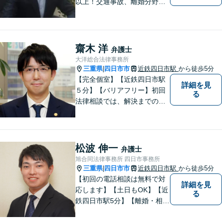
以上！交通事故、離婚分野に
強みをもつ弁護士。皆様の立
場に立ち、最善の解決策を模
索し、迅速に動いてまいりま
す。明瞭会計を心がけていま
齋木 洋
弁護士
す。まずはお気軽にご相談
大洋総合法律事務所
を！
三重県
四日市市
近鉄四日市駅
から徒歩5分
|
【完全個室】【近鉄四日市駅
詳細を見
５分】【バリアフリー】初回
る
法律相談では、解決までの流
れ・今後の見通しをお伝えし
ます。お気軽にご相談くださ
い。交通事故 ／ 遺産相続 ／
企業法務・顧問弁護士
松波 伸一
弁護士
旭合同法律事務所 四日市事務所
三重県
四日市市
近鉄四日市駅
から徒歩5分
|
【初回の電話相談は無料で対
詳細を見
応します】【土日もOK】【近
る
鉄四日市駅5分】【離婚・相続
問題】困っている方の力にな