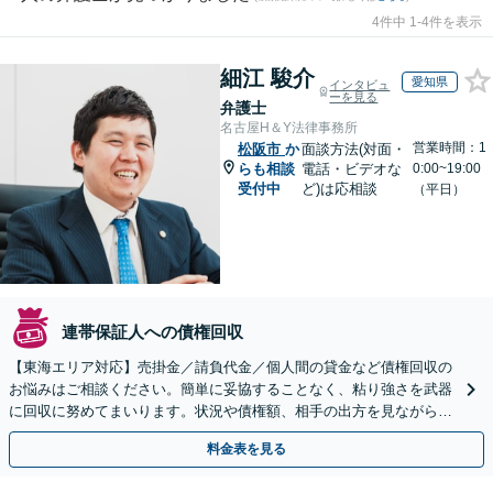
4件中 1-4件を表示
細江 駿介
愛知県
インタビュ
ーを見る
弁護士
名古屋H＆Y法律事務所
営業時間：1
松阪市
か
面談方法(対面・
らも相談
電話・ビデオな
0:00~19:00
受付中
ど)は応相談
（平日）
連帯保証人への債権回収
【東海エリア対応】売掛金／請負代金／個人間の貸金など債権回収の
お悩みはご相談ください。簡単に妥協することなく、粘り強さを武器
に回収に努めてまいります。状況や債権額、相手の出方を見ながら、
効果的な方法を臨機応変に対応いたします【土日祝対応可】
料金表を見る