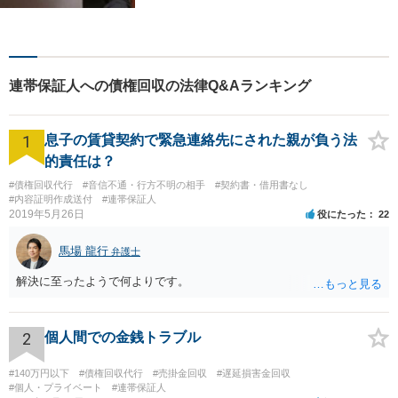
相談案件を中心に手掛けてい
ます。その他の法律問題につ
いても、あなたの身近な相談
役として、あなたの力になり
連帯保証人への債権回収の法律Q&Aランキング
ます。
1
息子の賃貸契約で緊急連絡先にされた親が負う法
的責任は？
#債権回収代行
#音信不通・行方不明の相手
#契約書・借用書なし
#内容証明作成送付
#連帯保証人
2019年5月26日
役にたった
22
馬場 龍行
弁護士
解決に至ったようで何よりです。
2
個人間での金銭トラブル
#140万円以下
#債権回収代行
#売掛金回収
#遅延損害金回収
#個人・プライベート
#連帯保証人