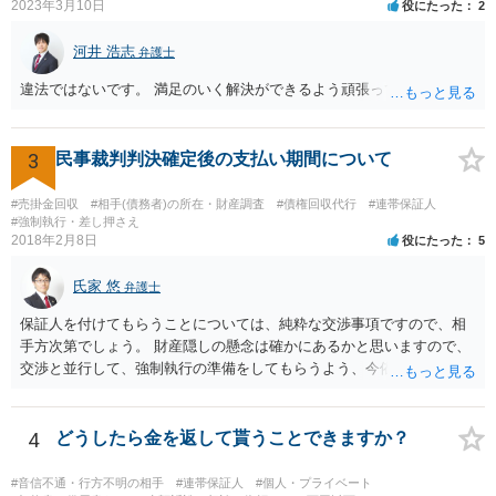
2023年3月10日
役にたった
2
河井 浩志
弁護士
違法ではないです。 満足のいく解決ができるよう頑張ってください。
3
民事裁判判決確定後の支払い期間について
#売掛金回収
#相手(債務者)の所在・財産調査
#債権回収代行
#連帯保証人
#強制執行・差し押さえ
2018年2月8日
役にたった
5
氏家 悠
弁護士
保証人を付けてもらうことについては、純粋な交渉事項ですので、相
手方次第でしょう。 財産隠しの懸念は確かにあるかと思いますので、
交渉と並行して、強制執行の準備をしてもらうよう、今依頼されてい
る弁護士の先生と協議してみてはいかがでしょうか。 強制執行に強い
弁護士の探し方ですが、弁護士のウェブページなどがひとつの目安に
なります。 ただ、ウェブページの記載内容が確実というわけでもない
4
どうしたら金を返して貰うことできますか？
ので、実際に面談してみて、その弁護士ならどういう風に進めるか聞
いてみるのがよいと思います。
#音信不通・行方不明の相手
#連帯保証人
#個人・プライベート