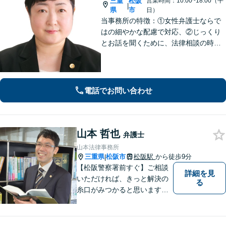
三重
松阪
営業時間：10:00~18:00（平
|
県
市
日）
当事務所の特徴：①女性弁護士ならで
はの細やかな配慮で対応、②じっくり
とお話を聞くために、法律相談の時間
は1時間枠の設定（ただし，初回30分間
分は無料）
電話でお問い合わせ
山本 哲也
弁護士
山本法律事務所
三重県
松阪市
松阪駅
から徒歩9分
|
【松阪警察署前すぐ】ご相談
詳細を見
いただければ、きっと解決の
る
糸口がみつかると思います。
法律の専門家としての豊富な
知識と経験で、誠実にご対応
いたします。