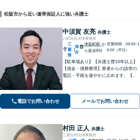
松阪市から近い連帯保証人に強い弁護士
中須賀 友亮
弁護士
八町綜合法律事務所
三
津新町駅
か
営業時間：09:00~1
津
重
|
8:00（平日）
ら徒歩8分
市
県
【駐車場あり】【弁護士歴10年以上】
【借金・債務整理】業者からの請求の
電話・手紙を速やかに止めます。【交
通事故】解決実績多数。適切な賠償金
額の獲得に尽力します。物損も対応し
ます。【分割払い利用可】【当日・夜
電話でお問い合わせ
メールでお問い合わせ
間の面談可】【完全個室で対応】
村田 正人
弁護士
三重合同法律事務所