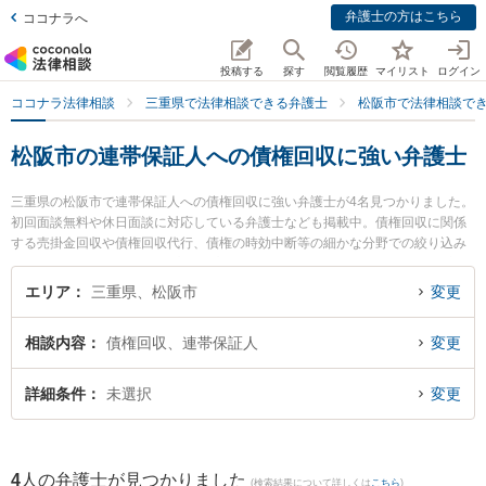
弁護士の方はこちら
ココナラへ
投稿する
探す
閲覧履歴
マイリスト
ログイン
ココナラ法律相談
三重県で法律相談できる弁護士
松阪市で法律相談で
松阪市の連帯保証人への債権回収に強い弁護士
三重県の松阪市で連帯保証人への債権回収に強い弁護士が4名見つかりました。
初回面談無料や休日面談に対応している弁護士なども掲載中。債権回収に関係
する売掛金回収や債権回収代行、債権の時効中断等の細かな分野での絞り込み
検索もでき便利です。特にプロップ松阪法律事務所の北野 岳志弁護士や本庄法
律事務所の本庄 美和子弁護士、山本法律事務所の山本 哲也弁護士のプロフィー
エリア
三重県、松阪市
変更
ル情報や弁護士費用、強みなどが注目されています。『松阪市で土日や夜間に
発生した連帯保証人への債権回収のトラブルを今すぐに弁護士に相談したい』
相談内容
債権回収、連帯保証人
変更
『連帯保証人への債権回収のトラブル解決の実績豊富な近くの弁護士を検索し
たい』『初回相談無料で連帯保証人への債権回収を法律相談できる松阪市内の
弁護士に相談予約したい』などでお困りの相談者さんにおすすめです。
詳細条件
未選択
変更
4
人の弁護士が見つかりました
(検索結果について詳しくは
こちら
)