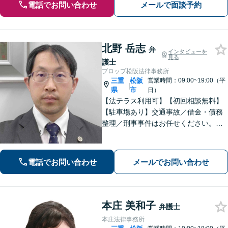
電話でお問い合わせ
メールで面談予約
北野 岳志
弁
インタビューを
見る
護士
プロップ松阪法律事務所
三重
松阪
営業時間：09:00~19:00（平
|
県
市
日）
【法テラス利用可】【初回相談無料】
【駐車場あり】交通事故／借金・債務
整理／刑事事件はお任せください。各
分野100件以上の対応実績あり。相談者
さまに寄り添い、親身なサポートを心
がけております。お気軽にご相談くだ
電話でお問い合わせ
メールでお問い合わせ
さい。【休日面談可】【電話相談可】
本庄 美和子
弁護士
本庄法律事務所