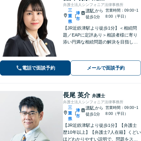
弁護士法人シンフォニア法律事務所
三
津駅
から
営業時間：09:00~1
津
重
|
8:00（平日）
徒歩1分
市
県
【JR近鉄津駅より徒歩1分】＜相続問
題／EAPに定評あり＞相談者様に寄り
添い円満な相続問題の解決を目指しま
す。遺産分割・遺言書作成・民事信託
など、幅広い対応が可能＜企業向けEA
P＞従業員の抱えるお悩みをお伺いし、
電話で面談予約
メールで面談予約
改善・解決を目指します
長尾 英介
弁護士
弁護士法人シンフォニア法律事務所
三
津駅
から
営業時間：09:00~1
津
重
|
8:00（平日）
徒歩1分
市
県
【JR近鉄津駅より徒歩1分】【弁護士
歴10年以上】【弁護士7人在籍】くどい
ほどわかりやすい説明で、問題をスム