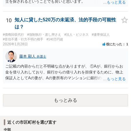
士を探されるということでも良いと思います。
10
知人に貸した520万の未返済、法的手段の可能性
は？
#債権回収代行
#強制執行・差し押さえ
#法人・ビジネス
#連帯保証人
#音信不通・行方不明の相手
#140万円超
2026年1月28日
役にたった
1
藤本 顯人
弁護士
ご記載の内容からだと不明確な点がありますが、 ①Aが、銀行からお
金を借り入れしており、銀行からの借り入れを担保するために、物上
保証人としてAの妻が、Aの妻所有のマンションに銀行の根抵当権を入
れているという可能性と ②AがAの妻にお金を貸付しており、その貸付
を担保するために、根抵当権としてAの妻のマンションに根抵当権が設
定されているという可能性 です。 状況からすると、①だと思います。
もっとみる
①だとした場合、現状ですと、Aには全く弁済能力がないので、回収は
非常に厳しいと思われます。
近くの市区町村を選び直す
中部