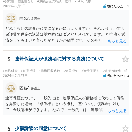
#契約書・借用書なし
#少額訴訟の相談・依頼
#140万円以下
2022年3月9日
役にたった
1
匿名A
弁護士
どれくらいの調査が必要になるかにもよりますが、それよりも、生活
保護費で借金の返済は基本的にはダメだとされています。 担当者が返
済をしてもよいと言ったかどうかが疑問です。 そのあたりは、ネット
で「生活保護」「借金」「返済」といったキーワードで検索すれば詳
しい記事が出てきますので、一度見てみてもいいかもしれません。
5
連帯保証人が債務者に対する責務について
#自己破産
#任意整理
#債権回収代行
#仮差押え
#連帯保証人
#債権の時効中断
2024年7月27日
役にたった
3
匿名A
弁護士
連帯保証について、一般的には、連帯保証人が債務者に代わって債務
を弁済した場合、「求償権」という権利に基づいて、債務者に対し
て、金銭請求ができます。 なので、一般的には、連帯保証人が代わり
に返済してくれた場合には、代わりに返済してもらった金額を、債務
者が連帯債務者に支払わなければならない、ということになります。
ご質問の構成の違いを確認されたい意図は分かりかねますが、結論と
6
少額訴訟の同意について