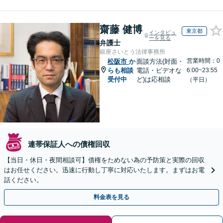
齋藤 健博
東京都
インタビュ
ーを見る
弁護士
銀座さいとう法律事務所
営業時間：0
松阪市
か
面談方法(対面・
らも相談
電話・ビデオな
6:00~23:55
受付中
ど)は応相談
（平日）
連帯保証人への債権回収
【当日・休日・夜間相談可】債権をためない為の予防策と実際の回収
はお任せください。迅速に行動し丁寧に対応いたします。まずはお電
話ください。
料金表を見る