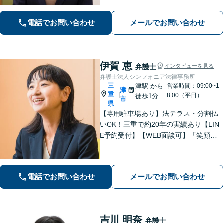
要）。【駐車券サービスあり】お気軽
にご相談ください。
電話でお問い合わせ
メールでお問い合わせ
伊賀 恵
弁護士
インタビューを見る
弁護士法人シンフォニア法律事務所
三
津駅
から
営業時間：09:00~1
津
重
|
8:00（平日）
徒歩1分
市
県
【専用駐車場あり】法テラス・分割払
いOK！三重で約20年の実績あり【LIN
E予約受付】【WEB面談可】「笑顔に
なってほしい」がモットー。交渉によ
るスピード解決を目指します【離婚】
性別・年代問わず実績豊富【借金】家
電話でお問い合わせ
メールでお問い合わせ
計全体を見直すプランをご提案
吉川 明奈
弁護士