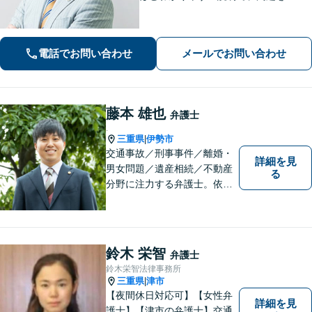
ーズに解決します！【離婚・男女問
題】男性側のご相談・ご依頼の実績多
数【借金・債務整理】自己破産で、借
電話でお問い合わせ
メールでお問い合わせ
金を0にできる可能性があります。
藤本 雄也
弁護士
.
三重県
伊勢市
|
交通事故／刑事事件／離婚・
詳細を見
男女問題／遺産相続／不動産
る
分野に注力する弁護士。依頼
者の気持ちに寄り添って働く
ことがモットーです。まずは
お気軽にご相談ください！
【離婚・男女問題の経験多
鈴木 栄智
弁護士
数】
鈴木栄智法律事務所
三重県
津市
|
【夜間休日対応可】【女性弁
詳細を見
護士】【津市の弁護士】交通