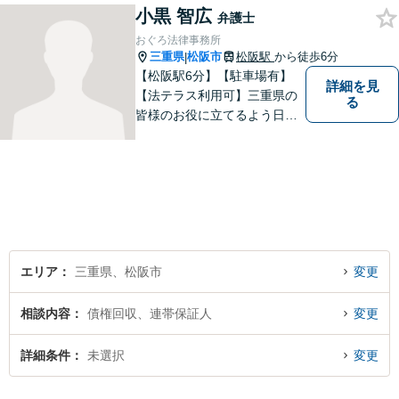
小黒 智広
弁護士
おぐろ法律事務所
三重県
松阪市
松阪駅
から徒歩6分
|
【松阪駅6分】【駐車場有】
詳細を見
【法テラス利用可】三重県の
る
皆様のお役に立てるよう日々
努力を怠らず、研鑽を積みた
いと考えています。弁護士に
ご相談いただければ、早期に
解決できる問題もありますの
で、 お気軽にご相談くださ
い。
エリア
三重県、松阪市
変更
相談内容
債権回収、連帯保証人
変更
詳細条件
未選択
変更