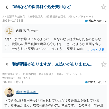
の資力が乏しいとなると、判決が下りても実際に回収することができ
ない可能性があるため、不定期でも少しずつでも返済があるようであ
8
荷物などの保管料や処分費用など
れば、コストをかけて裁判を起こすよりも、このまま分割払いを続け
てもらう方が良いかもしれません。 なお、保証人欄の無断署名の件
#内容証明作成送付
#連帯保証人
#遅延損害金回収
#個人・プライベート
は、お母様に注意するしかないですが、お母様が勝手に署名した場合
2018年1月13日
役にたった
3
は保証契約は無効ですので、仮に金融機関等から相談者様のもとに請
求が来た場合は支払いを拒否できます。
内藤 政信
弁護士
○月○日までに取りに来るように、 来ないならば放棄したものとみな
し、 貴殿らの費用負担で廃棄処分します、 というような書面を出し
て、そのうえで 廃棄したらいいでしょう。 廃棄する前に、写真をとっ
ておくこと ですね。
9
和解調書がありますが、支払いがありません。
#債権回収代行
#140万円超
#連帯保証人
#個人・プライベート
#強制執行・差し押さえ
2021年11月9日
役にたった
1
理崎 智英
弁護士
＞できるだけ費用をかけず回収していただける弁護士を探していま
す。着手金が低く、成功報酬が高い方が希望です。 このサイトで弁護