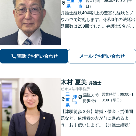
三重
津
営業時間：09:30~16:30（平
|
県
市
日）
弁護士経験40年以上の豊富な経験とノ
ウハウで対処します。令和3年の法廷出
廷回数は259回でした。弁護士5名が過
労死、社会福祉、宗教、消費者、女性
の権利、環境など得意分野で活躍して
いる総合的な法律事務所です。
電話でお問い合わせ
メールでお問い合わせ
木村 夏美
弁護士
ビオス法律事務所
三
津駅
から
営業時間：09:00~1
津
重
|
8:00（平日）
徒歩3分
市
県
【津駅徒歩３分】離婚・借金・労働問
題など、依頼者の方が前に進めるよ
う、お手伝いします。【弁護士経験10
年以上】当日相談可能です（予約必