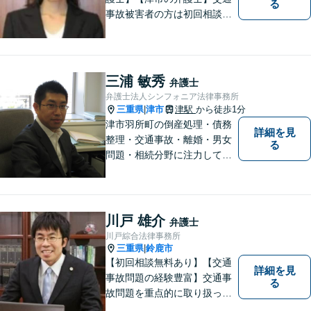
る
事故被害者の方は初回相談無
料です。ぜひ一度ご相談くだ
さい。
三浦 敏秀
弁護士
弁護士法人シンフォニア法律事務所
三重県
津市
津駅
から徒歩1分
|
津市羽所町の倒産処理・債務
詳細を見
整理・交通事故・離婚・男女
る
問題・相続分野に注力してい
る弁護士です。お困りの方は
是非一度ご相談ください。
【個人の債務整理、交通事故
相談は初回無料】【夜間予約
川戸 雄介
弁護士
可能】
川戸綜合法律事務所
三重県
鈴鹿市
|
【初回相談無料あり】【交通
詳細を見
事故問題の経験豊富】交通事
る
故問題を重点的に取り扱って
おり、中でも被害者からのご